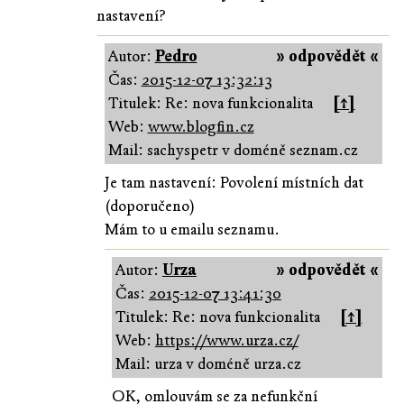
nastavení?
Autor:
Pedro
» odpovědět «
Čas:
2015-12-07 13:32:13
Titulek: Re: nova funkcionalita
[↑]
Web:
www.blogfin.cz
Mail: sachyspetr v doméně seznam.cz
Je tam nastavení: Povolení místních dat
(doporučeno)
Mám to u emailu seznamu.
Autor:
Urza
» odpovědět «
Čas:
2015-12-07 13:41:30
Titulek: Re: nova funkcionalita
[↑]
Web:
https://www.urza.cz/
Mail: urza v doméně urza.cz
OK, omlouvám se za nefunkční