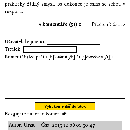
prakticky žádný smysl, ba dokonce je sama se sebou v
rozporu.
» komentáře (51) «
Přečtení: 64212
Uživatelské jméno:
Titulek:
Komentář (lze psát i [b]
tučně
[/b] či [i]
kurzívou
[/i]):
Vylít komentář do Stok
Reagujete na tento komentář:
Autor:
Urza
Čas:
2015-12-06 01:50:47