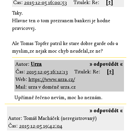
Čas:
2015-12-05 16:00:53
Titulek: Re:
[↑]
Taky.
Hlavne ten o tom prezranem bankeri je hodne
pravicovej.
Ale Tomas Topfer patril ke stare dobre garde ods-a
myslim,ze nejak moc chyb neudelal,ze ne?
Autor:
Urza
» odpovědět «
Čas:
2015-12-05 16:12:13
Titulek: Re:
[↑]
Web:
https://www.urza.cz/
Mail: urza v doméně urza.cz
Upřímně řečeno nevím, moc ho neznám.
» odpovědět «
Autor: Tomáš Macháček (neregistrovaný)
Čas:
2015-12-05 19:42:04