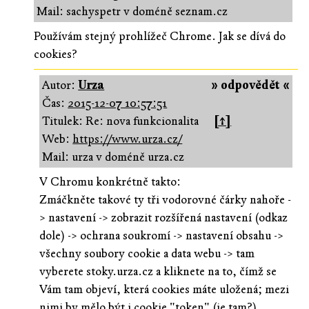
Mail: sachyspetr v doméně seznam.cz
Používám stejný prohlížeč Chrome. Jak se dívá do
cookies?
Autor:
Urza
» odpovědět «
Čas:
2015-12-07 10:57:51
Titulek: Re: nova funkcionalita
[↑]
Web:
https://www.urza.cz/
Mail: urza v doméně urza.cz
V Chromu konkrétně takto:
Zmáčkněte takové ty tři vodorovné čárky nahoře -
> nastavení -> zobrazit rozšířená nastavení (odkaz
dole) -> ochrana soukromí -> nastavení obsahu ->
všechny soubory cookie a data webu -> tam
vyberete stoky.urza.cz a kliknete na to, čímž se
Vám tam objeví, která cookies máte uložená; mezi
nimi by mělo být i cookie "token" (je tam?),