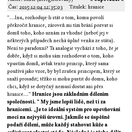
Čas:
2015-12-04 12:35:03
Titulek: hranice
"...Inu, rozhoduje-li stát o tom, komu povolí
překročit hranice, zároveň mi tím brání pozvat si
domů toho, koho uznám za vhodné (neboť jej v
některých případech nechá úplně venku ze státu).
Není to paradoxní? Ta analogie vychází z toho, že je
dobře, když si mohu sám rozhodovat o tom, koho
vpustím domů, avšak tento princip, který sama
používá jako vzor, by byl zrušen principem, který se
snaží prosadit; těžko si mohu pustit do domu, koho
chci, když se dotyčný nemusí dostat ani přes
hranice..."
Hranice jsou základním dělením
společnosti. “ My jsme lepší lidé, než ti za
hranicemi. „Je to ideální systém pro upevňování
moci na nejvyšší úrovni. Jakmile se úspěšně
podaří dělení, může každý stahovat kůže a