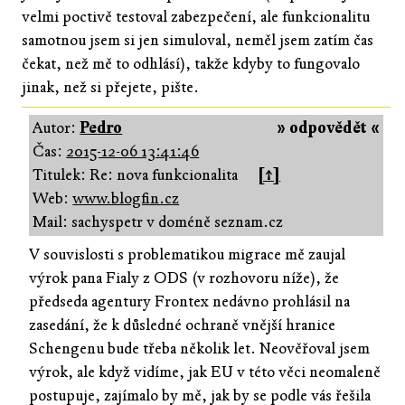
velmi poctivě testoval zabezpečení, ale funkcionalitu
samotnou jsem si jen simuloval, neměl jsem zatím čas
čekat, než mě to odhlásí), takže kdyby to fungovalo
jinak, než si přejete, pište.
Autor:
Pedro
» odpovědět «
Čas:
2015-12-06 13:41:46
Titulek: Re: nova funkcionalita
[↑]
Web:
www.blogfin.cz
Mail: sachyspetr v doméně seznam.cz
V souvislosti s problematikou migrace mě zaujal
výrok pana Fialy z ODS (v rozhovoru níže), že
předseda agentury Frontex nedávno prohlásil na
zasedání, že k důsledné ochraně vnější hranice
Schengenu bude třeba několik let. Neověřoval jsem
výrok, ale když vidíme, jak EU v této věci neomaleně
postupuje, zajímalo by mě, jak by se podle vás řešila