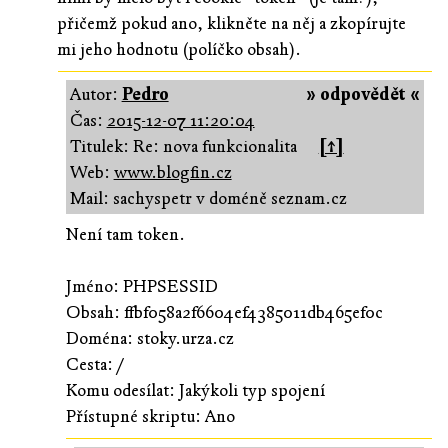
přičemž pokud ano, klikněte na něj a zkopírujte
mi jeho hodnotu (políčko obsah).
Autor:
Pedro
» odpovědět «
Čas:
2015-12-07 11:20:04
Titulek: Re: nova funkcionalita
[↑]
Web:
www.blogfin.cz
Mail: sachyspetr v doméně seznam.cz
Není tam token.
Jméno: PHPSESSID
Obsah: ffbf058a2f6604ef4385011db465ef0c
Doména: stoky.urza.cz
Cesta: /
Komu odesílat: Jakýkoli typ spojení
Přístupné skriptu: Ano