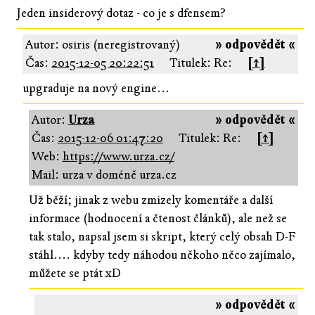
Jeden insiderový dotaz - co je s dfensem?
Autor: osiris (neregistrovaný)
» odpovědět «
Čas:
2015-12-05 20:22:51
Titulek: Re:
[↑]
upgraduje na nový engine...
Autor:
Urza
» odpovědět «
Čas:
2015-12-06 01:47:20
Titulek: Re:
[↑]
Web:
https://www.urza.cz/
Mail: urza v doméně urza.cz
Už běží; jinak z webu zmizely komentáře a další
informace (hodnocení a čtenost článků), ale než se
tak stalo, napsal jsem si skript, který celý obsah D-F
stáhl.... kdyby tedy náhodou někoho něco zajímalo,
můžete se ptát xD
» odpovědět «