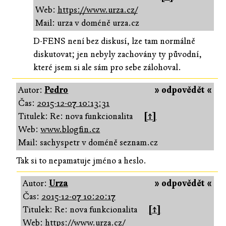
Web:
https://www.urza.cz/
Mail: urza v doméně urza.cz
D-FENS není bez diskusí, lze tam normálně
diskutovat; jen nebyly zachovány ty původní,
které jsem si ale sám pro sebe zálohoval.
Autor:
Pedro
» odpovědět «
Čas:
2015-12-07 10:13:31
Titulek: Re: nova funkcionalita
[↑]
Web:
www.blogfin.cz
Mail: sachyspetr v doméně seznam.cz
Tak si to nepamatuje jméno a heslo.
Autor:
Urza
» odpovědět «
Čas:
2015-12-07 10:20:17
Titulek: Re: nova funkcionalita
[↑]
Web:
https://www.urza.cz/