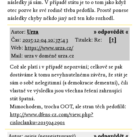
následky já sám. V případě státu je to o tom jako když
otec pozve ke své rodině třeba pedofila. Prostě ponese
následky chyby někdo jiný než ten kdo rozhodl.
Autor:
Urza
» odpovědět «
Čas:
2015-12-04 10:37:43
Titulek: Re:
[↑]
Web:
https://www.urza.cz/
Mail: urza v doméně urza.cz
Což ale platí i v případě nepozvání; celkově se pak
dostáváme k tomu nevyhnutelnému závěru, že stát je
sám o sobě nelegitimní (a demokracie dementní), čili
vlastně ve výsledku jsou všechna řešení zahrnující
stát špatná.
Mimochodem, trochu OOT, ale stran těch pedofilů:
http://www.dfens-cz.com/view.php?
cisloclanku=2015042901
Autor: osiris (neregistrovaný)
» odpovědět «