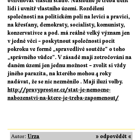
ovlivňovat vlastní stádo. Následně je třeba dělit
lidi i uvnitř vlastního území. Rozdělení
společnosti na politickém poli na levici a pravici,
na křesťany, demokraty, socialisty, komunisty,
konzervativce a pod. má reálně velký význam jen
v jedné věci – poskytnout společnosti pocit
pokroku ve formě „spravedlivé soutěže“ o toho
„správného vůdce“. V zásadě mají zotročováni na
daném území jen jednu možnost – zvolit si vždy
jiného parazita, na kterého mohou 4 roky
nadávat, že se nic nezměnilo . Mají iluzi volby.
http://pravyprostor.cz/stat-je-nemocne-
nabozenstvi-na-ktere-je-treba-zapomenout/
Autor:
Urza
» odpovědět «