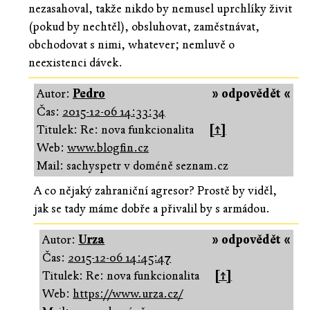
nezasahoval, takže nikdo by nemusel uprchlíky živit
(pokud by nechtěl), obsluhovat, zaměstnávat,
obchodovat s nimi, whatever; nemluvě o
neexistenci dávek.
Autor:
Pedro
» odpovědět «
Čas:
2015-12-06 14:33:34
Titulek: Re: nova funkcionalita
[↑]
Web:
www.blogfin.cz
Mail: sachyspetr v doméně seznam.cz
A co nějaký zahraniční agresor? Prostě by viděl,
jak se tady máme dobře a přivalil by s armádou.
Autor:
Urza
» odpovědět «
Čas:
2015-12-06 14:45:47
Titulek: Re: nova funkcionalita
[↑]
Web:
https://www.urza.cz/