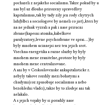
pochazeli z nejakeho socialismu.Takze pokud by u
nas byl uz dlouho prirozeny spravedlivy
kapitalismus,tak by tady zily jen rody chytrych
lidi(blbci a sociologove by nemeli co jist),kteri by
na ne jednak vyzrali a pak i nase prirucni
zbrane(kapesni atomka,kabelkove
paralyzatory,levne psychozbrane ve sprai...)by
byly mnohem ucinnejsi nez ten jejich srot.
Vsechna energetika a ruzne sluzby by byly
mnohem mene zranitelne,protoze by byly
mnohem mene centralizovane.
A ani by v Ceskoslovenske ankapitalisticke r.
nebyly takove rozdily mezi bohatymi a
chudymi(coz zpusobuje socialismus a nebo
bezohledni vladci),takze by to zlodeje ani tak
nelakalo.
A s jejich vojaky by si poradily nase