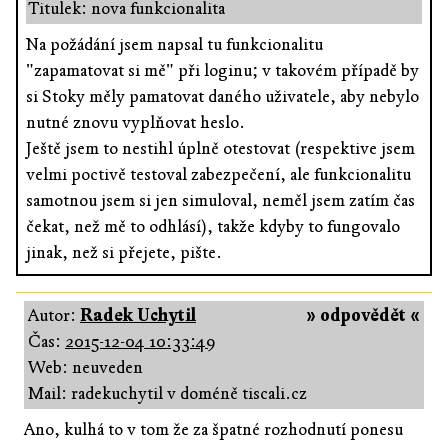
Titulek: nova funkcionalita
Na požádání jsem napsal tu funkcionalitu
"zapamatovat si mě" při loginu; v takovém případě by
si Stoky měly pamatovat daného uživatele, aby nebylo
nutné znovu vyplňovat heslo.
Ještě jsem to nestihl úplně otestovat (respektive jsem
velmi poctivě testoval zabezpečení, ale funkcionalitu
samotnou jsem si jen simuloval, neměl jsem zatím čas
čekat, než mě to odhlásí), takže kdyby to fungovalo
jinak, než si přejete, pište.
Autor:
Radek Uchytil
» odpovědět «
Čas:
2015-12-04 10:33:49
Web: neuveden
Mail: radekuchytil v doméně tiscali.cz
Ano, kulhá to v tom že za špatné rozhodnutí ponesu