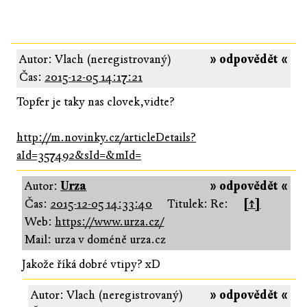
Autor: Vlach (neregistrovaný)
» odpovědět «
Čas:
2015-12-05 14:17:21
Topfer je taky nas clovek,vidte?
http://m.novinky.cz/articleDetails?
aId=357492&sId=&mId=
Autor:
Urza
» odpovědět «
Čas:
2015-12-05 14:33:40
Titulek: Re:
[↑]
Web:
https://www.urza.cz/
Mail: urza v doméně urza.cz
Jakože říká dobré vtipy? xD
Autor: Vlach (neregistrovaný)
» odpovědět «