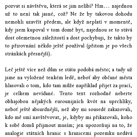
pozvat si návštěvu, která se jim nelíbí? Hm… najednou
už to není tak jasné, což? Ne že by takovou dohodu
nemohli uzavřít předem, ale když neplatí v momentě,
kdy jsem kupoval v tom domě byt, najednou se to stává
dost ošemetnou záležitostí a dost pochybuji, že takto by
to přirovnání někdo ještě používal (přitom je po všech
stránkách přesnější).
Leč ještě více než dům se státu podobá město; a tady už
jsme na vyloženě tenkém ledě, neboť aby občané města
hlasovali o tom, kdo tam může například přijet za prací,
je celkem nevídané. Tento text rozhodně neberte
obhajobou nějakých eurounijních kvót na uprchlíky,
neboť ještě absurdnější, než aby mi sousedé zakazovali,
kdo mě smí navštěvovat, je, kdyby mi přikazovali, koho
k sobě domů přijmout musím; jen upozorňuji na to, že
analogie státních hranic s hranicemi pozemku nedává