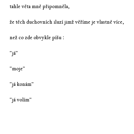
tahle věta mně připomněla,
že těch duchovních iluzí jimž věříme je vlastně více,
než co zde obvykle píšu :
"já"
"moje"
"já konám"
"já volím"