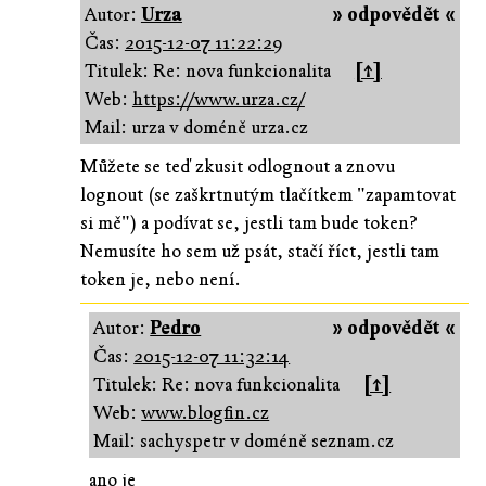
Autor:
Urza
» odpovědět «
Čas:
2015-12-07 11:22:29
Titulek: Re: nova funkcionalita
[↑]
Web:
https://www.urza.cz/
Mail: urza v doméně urza.cz
Můžete se teď zkusit odlognout a znovu
lognout (se zaškrtnutým tlačítkem "zapamtovat
si mě") a podívat se, jestli tam bude token?
Nemusíte ho sem už psát, stačí říct, jestli tam
token je, nebo není.
Autor:
Pedro
» odpovědět «
Čas:
2015-12-07 11:32:14
Titulek: Re: nova funkcionalita
[↑]
Web:
www.blogfin.cz
Mail: sachyspetr v doméně seznam.cz
ano je