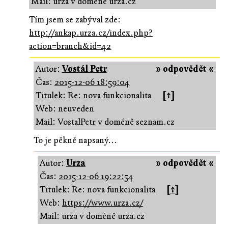
Mail: urza v doméně urza.cz
Tím jsem se zabýval zde:
http://ankap.urza.cz/index.php?
action=branch&id=42
Autor:
Vostál Petr
» odpovědět «
Čas:
2015-12-06 18:59:04
Titulek: Re: nova funkcionalita
[↑]
Web: neuveden
Mail: VostalPetr v doméně seznam.cz
To je pěkně napsaný...
Autor:
Urza
» odpovědět «
Čas:
2015-12-06 19:22:54
Titulek: Re: nova funkcionalita
[↑]
Web:
https://www.urza.cz/
Mail: urza v doméně urza.cz