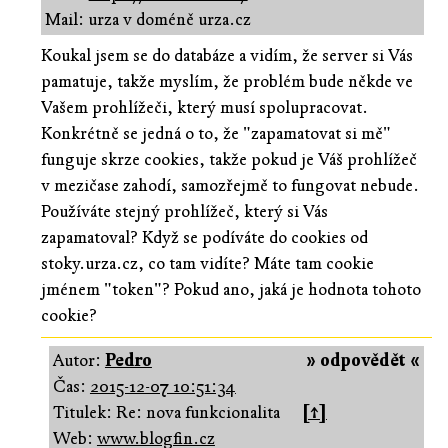
Mail: urza v doméně urza.cz
Koukal jsem se do databáze a vidím, že server si Vás
pamatuje, takže myslím, že problém bude někde ve
Vašem prohlížeči, který musí spolupracovat.
Konkrétně se jedná o to, že "zapamatovat si mě"
funguje skrze cookies, takže pokud je Váš prohlížeč
v mezičase zahodí, samozřejmě to fungovat nebude.
Používáte stejný prohlížeč, který si Vás
zapamatoval? Když se podíváte do cookies od
stoky.urza.cz, co tam vidíte? Máte tam cookie
jménem "token"? Pokud ano, jaká je hodnota tohoto
cookie?
Autor:
Pedro
» odpovědět «
Čas:
2015-12-07 10:51:34
Titulek: Re: nova funkcionalita
[↑]
Web:
www.blogfin.cz