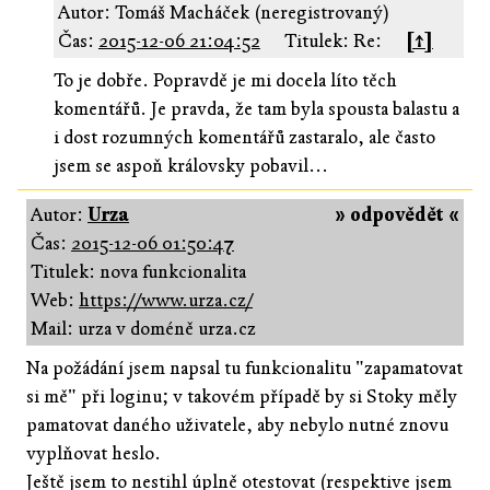
Autor: Tomáš Macháček (neregistrovaný)
Čas:
2015-12-06 21:04:52
Titulek: Re:
[↑]
To je dobře. Popravdě je mi docela líto těch
komentářů. Je pravda, že tam byla spousta balastu a
i dost rozumných komentářů zastaralo, ale často
jsem se aspoň královsky pobavil...
Autor:
Urza
» odpovědět «
Čas:
2015-12-06 01:50:47
Titulek: nova funkcionalita
Web:
https://www.urza.cz/
Mail: urza v doméně urza.cz
Na požádání jsem napsal tu funkcionalitu "zapamatovat
si mě" při loginu; v takovém případě by si Stoky měly
pamatovat daného uživatele, aby nebylo nutné znovu
vyplňovat heslo.
Ještě jsem to nestihl úplně otestovat (respektive jsem