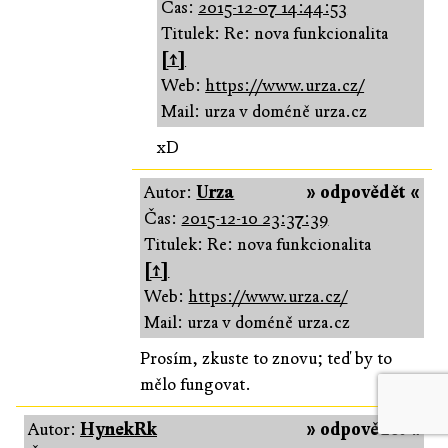
Čas:
2015-12-07 14:44:53
Titulek: Re: nova funkcionalita
[↑]
Web:
https://www.urza.cz/
Mail: urza v doméně urza.cz
xD
Autor:
Urza
» odpovědět «
Čas:
2015-12-10 23:37:39
Titulek: Re: nova funkcionalita
[↑]
Web:
https://www.urza.cz/
Mail: urza v doméně urza.cz
Prosím, zkuste to znovu; teď by to
mělo fungovat.
Autor:
HynekRk
» odpovědět «