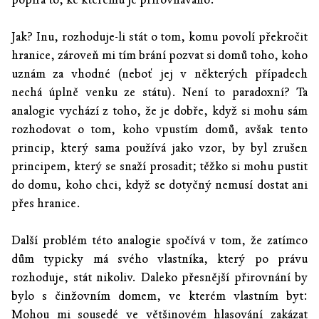
Jak? Inu, rozhoduje-li stát o tom, komu povolí překročit
hranice, zároveň mi tím brání pozvat si domů toho, koho
uznám za vhodné (neboť jej v některých případech
nechá úplně venku ze státu). Není to paradoxní? Ta
analogie vychází z toho, že je dobře, když si mohu sám
rozhodovat o tom, koho vpustím domů, avšak tento
princip, který sama používá jako vzor, by byl zrušen
principem, který se snaží prosadit; těžko si mohu pustit
do domu, koho chci, když se dotyčný nemusí dostat ani
přes hranice.
Další problém této analogie spočívá v tom, že zatímco
dům typicky má svého vlastníka, který po právu
rozhoduje, stát nikoliv. Daleko přesnější přirovnání by
bylo s činžovním domem, ve kterém vlastním byt:
Mohou mi sousedé ve většinovém hlasování zakázat