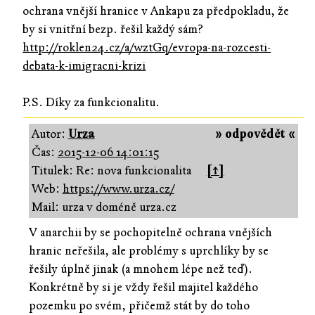
ochrana vnější hranice v Ankapu za předpokladu, že
by si vnitřní bezp. řešil každý sám?
http://roklen24.cz/a/wztGq/evropa-na-rozcesti-
debata-k-imigracni-krizi
P.S. Díky za funkcionalitu.
Autor:
Urza
» odpovědět «
Čas:
2015-12-06 14:01:15
Titulek: Re: nova funkcionalita
[↑]
Web:
https://www.urza.cz/
Mail: urza v doméně urza.cz
V anarchii by se pochopitelně ochrana vnějších
hranic neřešila, ale problémy s uprchlíky by se
řešily úplně jinak (a mnohem lépe než teď).
Konkrétně by si je vždy řešil majitel každého
pozemku po svém, přičemž stát by do toho