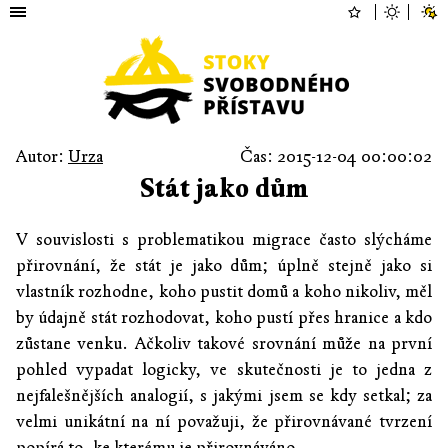
Autor:
Urza
Čas: 2015-12-04 00:00:02
Stát jako dům
V souvislosti s problematikou migrace často slýcháme
přirovnání, že stát je jako dům; úplně stejně jako si
vlastník rozhodne, koho pustit domů a koho nikoliv, měl
by údajně stát rozhodovat, koho pustí přes hranice a kdo
zůstane venku. Ačkoliv takové srovnání může na první
pohled vypadat logicky, ve skutečnosti je to jedna z
nejfalešnějších analogií, s jakými jsem se kdy setkal; za
velmi unikátní na ní považuji, že přirovnávané tvrzení
popírá to, ke kterému je přirovnáváno.