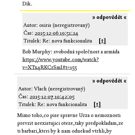
Dík.
» odpovědět «
Autor: osiris (neregistrovaný)
Čas:
2015-12-06 19:51:24
Titulek: Re: nova funkcionalita
[↑]
Bob Murphy: svobodná společnost a armáda
https://www.youtube.com/watch?
v=XTx4RKCrSmI#t=155
» odpovědět «
Autor: Vlach (neregistrovaný)
Čas:
2015-12-07 10:42:05
Titulek: Re: nova funkcionalita
[↑]
Mimo toho,co pise spravne Urza o nemoznosti
prevzit neexistujici oteze,taky predpokladam,ze
ti barbari,kteri by k nam odnekud vtrhli,by