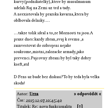
kurvy(podnikatelky),ktere by musulmanum
udelali Raj na Zemi uz ted a tady.
A neexistovala by prazska kavarna,ktera by
oblbovala delniky....
...takze tolik ideal a to,ze Moznosti tu jsou.A
praxe dnes:kazdy zbran,svuj k svemu ,a
zainvestovat do ozbrojeni nejake
soukrome,mistni,zalozacke armady,jako
prevenci.Pujcovny zbrani by byl taky dobry
kseft,atd
D-Fens uz bude bez diskusi?To by teda byla velka
skoda!
Autor:
Urza
» odpovědět «
Čas:
2015-12-07 10:45:40
Titulek: Re: nova funkcionalita
[↑]