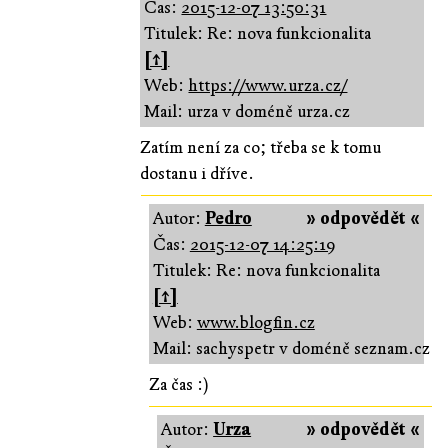
Čas:
2015-12-07 13:50:31
Titulek: Re: nova funkcionalita
[↑]
Web:
https://www.urza.cz/
Mail: urza v doméně urza.cz
Zatím není za co; třeba se k tomu
dostanu i dříve.
Autor:
Pedro
» odpovědět «
Čas:
2015-12-07 14:25:19
Titulek: Re: nova funkcionalita
[↑]
Web:
www.blogfin.cz
Mail: sachyspetr v doméně seznam.cz
Za čas :)
Autor:
Urza
» odpovědět «