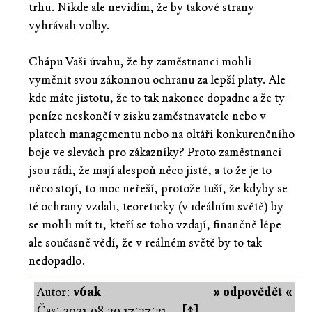
trhu. Nikde ale nevidím, že by takové strany
vyhrávali volby.
Chápu Vaši úvahu, že by zaměstnanci mohli
vyměnit svou zákonnou ochranu za lepší platy. Ale
kde máte jistotu, že to tak nakonec dopadne a že ty
peníze neskončí v zisku zaměstnavatele nebo v
platech managementu nebo na oltáři konkurenčního
boje ve slevách pro zákazníky? Proto zaměstnanci
jsou rádi, že mají alespoň něco jisté, a to že je to
něco stojí, to moc neřeší, protože tuší, že kdyby se
té ochrany vzdali, teoreticky (v ideálním světě) by
se mohli mít ti, kteří se toho vzdají, finančně lépe
ale současně vědí, že v reálném světě by to tak
nedopadlo.
Autor:
v6ak
» odpovědět «
Čas:
2021-08-30 17:37:21
[↑]