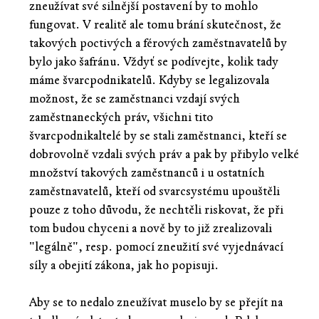
zneužívat své silnější postavení by to mohlo
fungovat. V realitě ale tomu brání skutečnost, že
takových poctivých a férových zaměstnavatelů by
bylo jako šafránu. Vždyť se podívejte, kolik tady
máme švarcpodnikatelů. Kdyby se legalizovala
možnost, že se zaměstnanci vzdají svých
zaměstnaneckých práv, všichni tito
švarcpodnikaltelé by se stali zaměstnanci, kteří se
dobrovolně vzdali svých práv a pak by přibylo velké
množství takových zaměstnanců i u ostatních
zaměstnavatelů, kteří od svarcsystému upouštěli
pouze z toho důvodu, že nechtěli riskovat, že při
tom budou chyceni a nově by to již zrealizovali
"legálně", resp. pomocí zneužití své vyjednávací
síly a obejití zákona, jak ho popisuji.
Aby se to nedalo zneužívat muselo by se přejít na