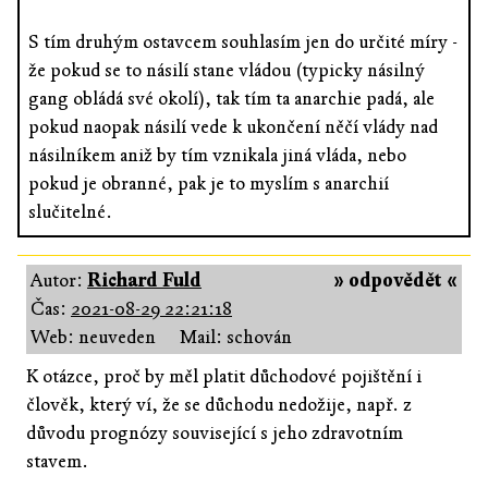
S tím druhým ostavcem souhlasím jen do určité míry -
že pokud se to násilí stane vládou (typicky násilný
gang obládá své okolí), tak tím ta anarchie padá, ale
pokud naopak násilí vede k ukončení něčí vlády nad
násilníkem aniž by tím vznikala jiná vláda, nebo
pokud je obranné, pak je to myslím s anarchií
slučitelné.
Autor:
Richard Fuld
» odpovědět «
Čas:
2021-08-29 22:21:18
Web: neuveden
Mail: schován
K otázce, proč by měl platit důchodové pojištění i
člověk, který ví, že se důchodu nedožije, např. z
důvodu prognózy související s jeho zdravotním
stavem.