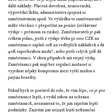
další náklady: Placená dovolená, nemocenská,
výpovědní lhůta, administrativa spojená se
zaměstnáváním apod. Ve výsledku to zaměstnavatel
může všechno ± přepočítat na peníze (očekávané
výdaje + prémium za riziko). Zaměstnavateli je pak
celkem jedno, jestli z výdaje třeba 50 000 CZK na
zaměstnance zaplatí 10K na vedlejších nákladech a dá
40K superhrubou mzdu*, nebo jestli celých 50K dá
zaměstnanci. V obou případech má stejný výdaj.
Zaměstnanci pak mají bez regulací možnost si
vyjednat nějaký kompromis mezi vyšší mzdou a
jinými benefity.
Pokud bych se postavil do role, že vím lépe, co je pro
zaměstnance lepší, a vydal zákon na ochranu
zaměstnanců, neznamená to, že jim zajistím lepší
podmínky. Zajistím jim nejspíš lepší nefinanční