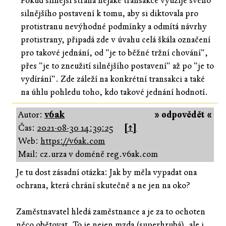
Pokud silnější strana nějaké transakce využije svého
silnějšího postavení k tomu, aby si diktovala pro
protistranu nevýhodné podmínky a odmítá návrhy
protistrany, připadá zde v úvahu celá škála označení
pro takové jednání, od "je to běžné tržní chování",
přes "je to zneužití silnějšího postavení" až po "je to
vydírání". Zde záleží na konkrétní transakci a také
na úhlu pohledu toho, kdo takové jednání hodnotí.
Autor:
v6ak
» odpovědět «
Čas:
2021-08-30 14:39:25
[↑]
Web:
https://v6ak.com
Mail: cz.urza v doméně reg.v6ak.com
Je tu dost zásadní otázka: Jak by měla vypadat ona
ochrana, která chrání skutečně a ne jen na oko?
Zaměstnavatel hledá zaměstnance a je za to ochoten
něco obětovat. To je nejen mzda (superhrubá), ale i