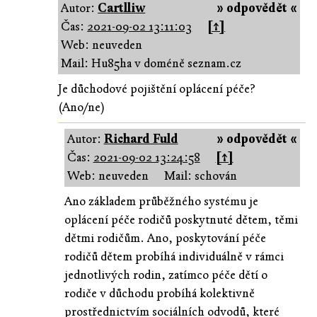
Autor:
Cartlliw
» odpovědět «
Čas:
2021-09-02 13:11:03
[↑]
Web: neuveden
Mail: Hu85ha v doméně seznam.cz
Je důchodové pojištění oplácení péče?
(Ano/ne)
Autor:
Richard Fuld
» odpovědět «
Čas:
2021-09-02 13:24:58
[↑]
Web: neuveden
Mail: schován
Ano základem průběžného systému je
oplácení péče rodičů poskytnuté dětem, těmi
dětmi rodičům. Ano, poskytování péče
rodičů dětem probíhá individuálně v rámci
jednotlivých rodin, zatímco péče dětí o
rodiče v důchodu probíhá kolektivně
prostřednictvím sociálních odvodů, které