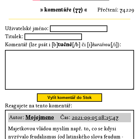
» komentáře (77) «
Přečtení: 74229
Uživatelské jméno:
Titulek:
Komentář (lze psát i [b]
tučně
[/b] či [i]
kurzívou
[/i]):
Vylít komentář do Stok
Reagujete na tento komentář:
Autor:
Mojejmeno
Čas:
2021-09-05 08:15:47
Majetkovou vládou myslím např. to, co se kdysi
nyzývalo feudalismus (od latinského slova feudum -