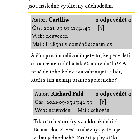
jsou následně vypláceny důchodcům.
Autor:
Cartlliw
» odpovědět «
Čas:
2021-09-03 11:32:45
[↑]
Web: neuveden
Mail: Hu85ha v doméně seznam.cz
A čím prosím odůvodňujete to, že péče dětí
o rodiče neprobíhá taktéž individuálně? A
proč do toho kolektivu zahrnujete i lidi,
kteří s tím nemají pranic společného?
Autor:
Richard Fuld
» odpovědět «
Čas:
2021-09-05 15:41:59
[↑]
Web: neuveden
Mail: schován
Takto to historicky vzniklo už dobách
Bismarcka. Zavést průběžný systém je
velmi jednoduché. Zrušit jej by stálo