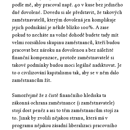
podle mě, aby pracoval např. 40 v kuse bez jediného
dně dovolené. Dovedu si ale představit, že takových
zaměstnavatelů, kterým dovolená jen komplikuje
jejich podnikání je někde blízko 100%. A zase
pokud to necháte na volné dohodě budete tady mít
velmi rozsáhlou skupinu zaměstnanců, kteří budou
pracovat bez nároku na dovolenou a bez náležité
finanční kompenzace, protože zaměstnavatelé si
takové podmínky budou moci legálně nadiktovat. Je
to o civilizování kapitalismu tak, aby se v něm dalo
zaměstnancům žít.
Samozřejmě že z čistě finančního hlediska ta
zákonná ochrana zaměstnance (i zaměstnavatele)
stojí dost peněz a asi to těm zaměstnancům stojí za
to. Jinak by zvolili nějakou stranu, která má v
programu nějakou zásadní liberalizaci pracovního