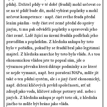
půda). Držitel půdy v té době (feudál) mohl určovat co
se na té půdě bude dít, mohl vybírat poplatky a mohl
určovat kompetence - např. část svého feuda předal
lením pánům - tedy část své země předal do správy
jiným, ti mu pak odváděli poplatky a spravovali jeho
část země. Lidé žijící na území feudála podléhali jeho
pravidlům a poplatkům. Z hlediska ankapu by toto
bylo v pořádku, pokud by se feudál bral jako legitimní
majitel. Z hlediska anarchie by toto byla vláda. A s tou
ekonomickou vládou jste to popsal sám, jde o
výraznou převahu která diktuje podmínky a ze které
se nejde vymanit, např. bez porušení NAPu, může jít
také o ten půdní systém, ale i o jiný čistě ekonomický,
např. držení klíčových prvků společnosti, atť už
zdrojů jako voda, klíčové zdroje potravy atd. nebo i
jiných. Z hlediska ankapu je opět toto ok, z hlediska
jiného to může být bráno jako vláda.