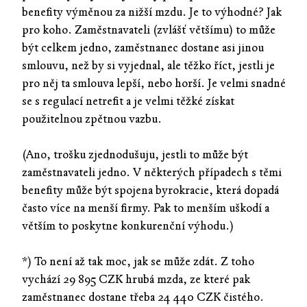
benefity výměnou za nižší mzdu. Je to výhodné? Jak
pro koho. Zaměstnavateli (zvlášť většímu) to může
být celkem jedno, zaměstnanec dostane asi jinou
smlouvu, než by si vyjednal, ale těžko říct, jestli je
pro něj ta smlouva lepší, nebo horší. Je velmi snadné
se s regulací netrefit a je velmi těžké získat
použitelnou zpětnou vazbu.
(Ano, trošku zjednodušuju, jestli to může být
zaměstnavateli jedno. V některých případech s těmi
benefity může být spojena byrokracie, která dopadá
často více na menší firmy. Pak to menším uškodí a
větším to poskytne konkurenční výhodu.)
*) To není až tak moc, jak se může zdát. Z toho
vychází 29 895 CZK hrubá mzda, ze které pak
zaměstnanec dostane třeba 24 440 CZK čistého.