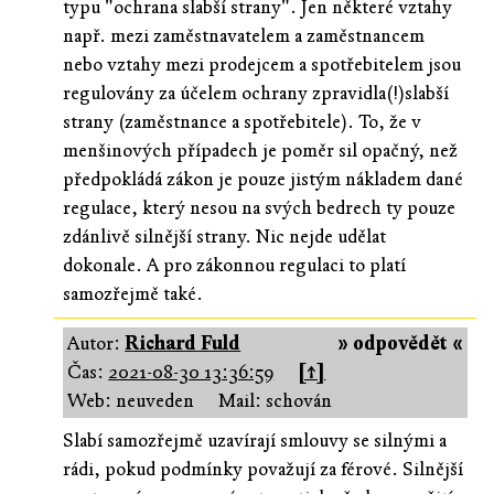
typu "ochrana slabší strany". Jen některé vztahy
např. mezi zaměstnavatelem a zaměstnancem
nebo vztahy mezi prodejcem a spotřebitelem jsou
regulovány za účelem ochrany zpravidla(!)slabší
strany (zaměstnance a spotřebitele). To, že v
menšinových případech je poměr sil opačný, než
předpokládá zákon je pouze jistým nákladem dané
regulace, který nesou na svých bedrech ty pouze
zdánlivě silnější strany. Nic nejde udělat
dokonale. A pro zákonnou regulaci to platí
samozřejmě také.
Autor:
Richard Fuld
» odpovědět «
Čas:
2021-08-30 13:36:59
[↑]
Web: neuveden
Mail: schován
Slabí samozřejmě uzavírají smlouvy se silnými a
rádi, pokud podmínky považují za férové. Silnější