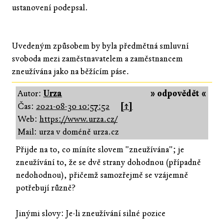
ustanovení podepsal.
Uvedeným způsobem by byla předmětná smluvní
svoboda mezi zaměstnavatelem a zaměstnancem
zneužívána jako na běžícím páse.
Autor:
Urza
» odpovědět «
Čas:
2021-08-30 10:57:52
[↑]
Web:
https://www.urza.cz/
Mail: urza v doméně urza.cz
Přijde na to, co míníte slovem "zneužívána"; je
zneužívání to, že se dvě strany dohodnou (případně
nedohodnou), přičemž samozřejmě se vzájemně
potřebují různě?
Jinými slovy: Je-li zneužívání silné pozice