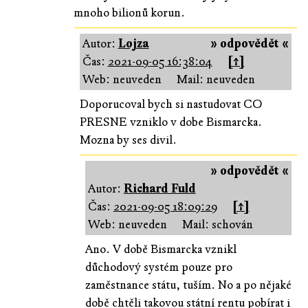
mnoho bilionů korun.
Autor:
Lojza
» odpovědět «
Čas:
2021-09-05 16:38:04
[↑]
Web: neuveden
Mail: neuveden
Doporucoval bych si nastudovat CO
PRESNE vzniklo v dobe Bismarcka.
Mozna by ses divil.
» odpovědět «
Autor:
Richard Fuld
Čas:
2021-09-05 18:09:29
[↑]
Web: neuveden
Mail: schován
Ano. V době Bismarcka vznikl
důchodový systém pouze pro
zaměstnance státu, tuším. No a po nějaké
době chtěli takovou státní rentu pobírat i