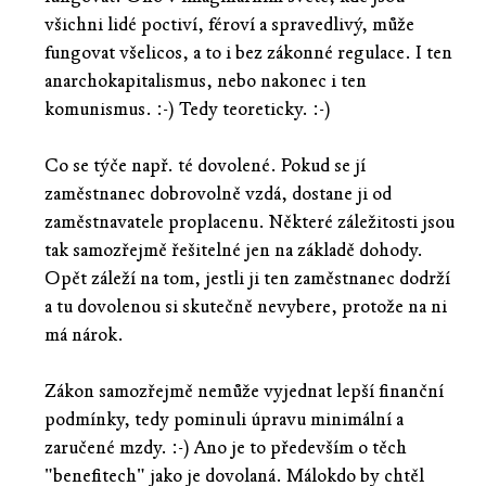
všichni lidé poctiví, féroví a spravedlivý, může
fungovat všelicos, a to i bez zákonné regulace. I ten
anarchokapitalismus, nebo nakonec i ten
komunismus. :-) Tedy teoreticky. :-)
Co se týče např. té dovolené. Pokud se jí
zaměstnanec dobrovolně vzdá, dostane ji od
zaměstnavatele proplacenu. Některé záležitosti jsou
tak samozřejmě řešitelné jen na základě dohody.
Opět záleží na tom, jestli ji ten zaměstnanec dodrží
a tu dovolenou si skutečně nevybere, protože na ni
má nárok.
Zákon samozřejmě nemůže vyjednat lepší finanční
podmínky, tedy pominuli úpravu minimální a
zaručené mzdy. :-) Ano je to především o těch
"benefitech" jako je dovolaná. Málokdo by chtěl