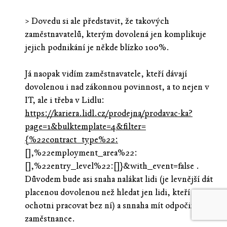
> Dovedu si ale představit, že takových
zaměstnavatelů, kterým dovolená jen komplikuje
jejich podnikání je někde blízko 100%.
Já naopak vidím zaměstnavatele, kteří dávají
dovolenou i nad zákonnou povinnost, a to nejen v
IT, ale i třeba v Lidlu:
https://kariera.lidl.cz/prodejna/prodavac-ka?
page=1&bulktemplate=4&filter=
{%22contract_type%22:
[],%22employment_area%22:
[],%22entry_level%22:[]}&with_event=false .
Důvodem bude asi snaha nalákat lidi (je levnější dát
placenou dovolenou než hledat jen lidi, kteří jsou
ochotni pracovat bez ní) a snnaha mít odpočinuté
zaměstnance.