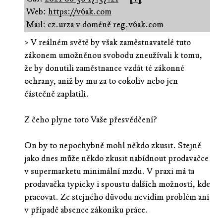
Web:
https://v6ak.com
Mail: cz.urza v doméně reg.v6ak.com
> V reálném světě by však zaměstnavatelé tuto
zákonem umožněnou svobodu zneužívali k tomu,
že by donutili zaměstnance vzdát té zákonné
ochrany, aniž by mu za to cokoliv nebo jen
částečně zaplatili.
Z čeho plyne toto Vaše přesvědčení?
On by to nepochybně mohl někdo zkusit. Stejně
jako dnes může někdo zkusit nabídnout prodavačce
v supermarketu minimální mzdu. V praxi má ta
prodavačka typicky i spoustu dalších možností, kde
pracovat. Ze stejného důvodu nevidím problém ani
v případě absence zákoníku práce.