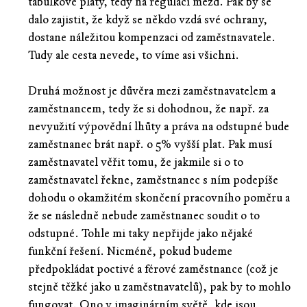
tabulkové platy, tedy na regulaci mezd. Pak by se
dalo zajistit, že když se někdo vzdá své ochrany,
dostane náležitou kompenzaci od zaměstnavatele.
Tudy ale cesta nevede, to víme asi všichni.
Druhá možnost je důvěra mezi zaměstnavatelem a
zaměstnancem, tedy že si dohodnou, že např. za
nevyužití výpovědní lhůty a práva na odstupné bude
zaměstnanec brát např. o 5% vyšší plat. Pak musí
zaměstnavatel věřit tomu, že jakmile si o to
zaměstnavatel řekne, zaměstnanec s ním podepíše
dohodu o okamžitém skončení pracovního poměru a
že se následně nebude zaměstnanec soudit o to
odstupné. Tohle mi taky nepřijde jako nějaké
funkční řešení. Nicméně, pokud budeme
předpokládat poctivé a férové zaměstnance (což je
stejně těžké jako u zaměstnavatelů), pak by to mohlo
fungovat. Ono v imaginárním světě, kde jsou