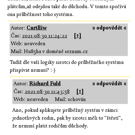
plátcům,až odejdou také do důchodu. V tomto spočívá
ona průběžnost toho systému.
Autor:
Cartlliw
» odpovědět «
Čas:
2021-08-30 11:24:22
[↑]
Web: neuveden
Mail: Hu85ha v doméně seznam.cz
Tudíž dle vaší logiky sirotci do průběžného systému
přispívat nemusí? :-)
Autor:
Richard Fuld
» odpovědět «
Čas:
2021-08-30 11:43:58
[↑]
Web: neuveden
Mail: schován
Ano, pokud aplikujete průběžný systém v rámci
jednotlivých rodin, pak by sirotci měli to "štěstí",
že nemusí platit rodičům důchody.