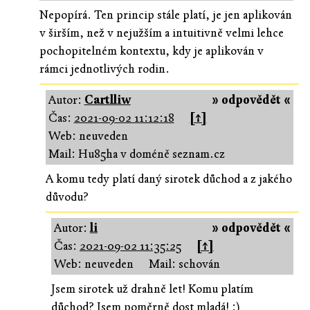
Nepopírá. Ten princip stále platí, je jen aplikován
v širším, než v nejužším a intuitivně velmi lehce
pochopitelném kontextu, kdy je aplikován v
rámci jednotlivých rodin.
Autor:
Cartlliw
» odpovědět «
Čas:
2021-09-02 11:12:18
[↑]
Web: neuveden
Mail: Hu85ha v doméně seznam.cz
A komu tedy platí daný sirotek důchod a z jakého
důvodu?
Autor:
li
» odpovědět «
Čas:
2021-09-02 11:35:25
[↑]
Web: neuveden
Mail: schován
Jsem sirotek už drahně let! Komu platím
důchod? Jsem poměrně dost mladá! :)