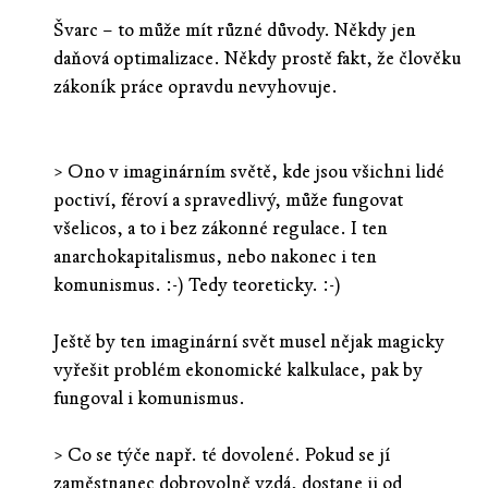
Švarc – to může mít různé důvody. Někdy jen
daňová optimalizace. Někdy prostě fakt, že člověku
zákoník práce opravdu nevyhovuje.
> Ono v imaginárním světě, kde jsou všichni lidé
poctiví, féroví a spravedlivý, může fungovat
všelicos, a to i bez zákonné regulace. I ten
anarchokapitalismus, nebo nakonec i ten
komunismus. :-) Tedy teoreticky. :-)
Ještě by ten imaginární svět musel nějak magicky
vyřešit problém ekonomické kalkulace, pak by
fungoval i komunismus.
> Co se týče např. té dovolené. Pokud se jí
zaměstnanec dobrovolně vzdá, dostane ji od