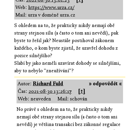
Web:
https://www.urza.cz/
Mail: urza v doméně urza.cz
S ohledem na to, že prakticky nikdy nemají obě
strany stejnou sílu (a často o tom ani nevědí), pak
byste to řešil jak? Neustále postihoval zákonem
každého, o kom byste zjistil, že uzavřel dohodu z
pozice silnějšího?
Slabí by jako neměli uzavírat dohody se silnějšími,
aby to nebylo "zneužívání"?
Autor:
Richard Fuld
» odpovědět «
Čas:
2021-08-30 13:26:17
[↑]
Web: neuveden
Mail: schován
No právě s ohledem na to, že prakticky nikdy
nemají obě strany stejnou sílu (a často o tom ani
nevědí) je většina transakcí bez zákonné regulace