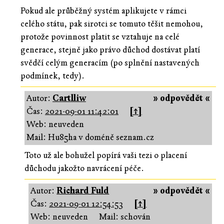
Pokud ale průběžný systém aplikujete v rámci
celého státu, pak sirotci se tomuto těšit nemohou,
protože povinnost platit se vztahuje na celé
generace, stejně jako právo důchod dostávat platí
svědčí celým generacím (po splnění nastavených
podmínek, tedy).
Autor:
Cartlliw
» odpovědět «
Čas:
2021-09-01 11:42:01
[↑]
Web: neuveden
Mail: Hu85ha v doméně seznam.cz
Toto už ale bohužel popírá vaši tezi o placení
důchodu jakožto navrácení péče.
Autor:
Richard Fuld
» odpovědět «
Čas:
2021-09-01 12:54:53
[↑]
Web: neuveden
Mail: schován