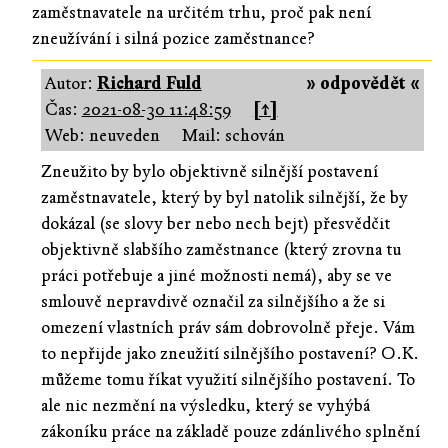
zaměstnavatele na určitém trhu, proč pak není
zneužívání i silná pozice zaměstnance?
Autor:
Richard Fuld
» odpovědět «
Čas:
2021-08-30 11:48:59
[↑]
Web: neuveden
Mail: schován
Zneužito by bylo objektivně silnější postavení
zaměstnavatele, který by byl natolik silnější, že by
dokázal (se slovy ber nebo nech bejt) přesvědčit
objektivně slabšího zaměstnance (který zrovna tu
práci potřebuje a jiné možnosti nemá), aby se ve
smlouvě nepravdivě označil za silnějšího a že si
omezení vlastních práv sám dobrovolně přeje. Vám
to nepřijde jako zneužití silnějšího postavení? O.K.
můžeme tomu říkat využití silnějšího postavení. To
ale nic nezmění na výsledku, který se vyhýbá
zákoníku práce na základě pouze zdánlivého splnění