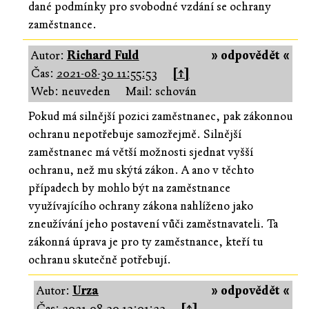
dané podmínky pro svobodné vzdání se ochrany
zaměstnance.
Autor:
Richard Fuld
» odpovědět «
Čas:
2021-08-30 11:55:53
[↑]
Web: neuveden
Mail: schován
Pokud má silnější pozici zaměstnanec, pak zákonnou
ochranu nepotřebuje samozřejmě. Silnější
zaměstnanec má větší možnosti sjednat vyšší
ochranu, než mu skýtá zákon. A ano v těchto
případech by mohlo být na zaměstnance
využívajícího ochrany zákona nahlíženo jako
zneužívání jeho postavení vůči zaměstnavateli. Ta
zákonná úprava je pro ty zaměstnance, kteří tu
ochranu skutečně potřebují.
Autor:
Urza
» odpovědět «
Čas:
2021-08-30 13:01:23
[↑]