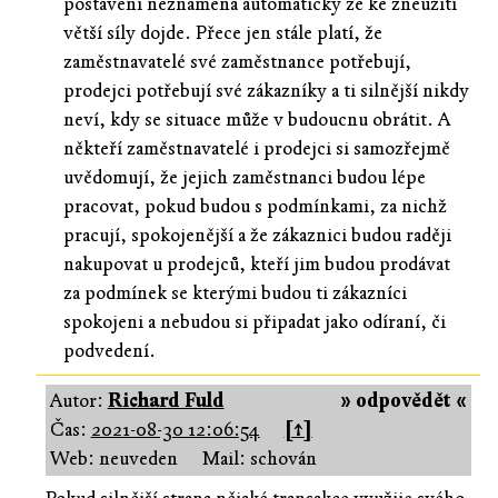
postavení neznamená automaticky že ke zneužití
větší síly dojde. Přece jen stále platí, že
zaměstnavatelé své zaměstnance potřebují,
prodejci potřebují své zákazníky a ti silnější nikdy
neví, kdy se situace může v budoucnu obrátit. A
někteří zaměstnavatelé i prodejci si samozřejmě
uvědomují, že jejich zaměstnanci budou lépe
pracovat, pokud budou s podmínkami, za nichž
pracují, spokojenější a že zákaznici budou raději
nakupovat u prodejců, kteří jim budou prodávat
za podmínek se kterými budou ti zákazníci
spokojeni a nebudou si připadat jako odíraní, či
podvedení.
Autor:
Richard Fuld
» odpovědět «
Čas:
2021-08-30 12:06:54
[↑]
Web: neuveden
Mail: schován