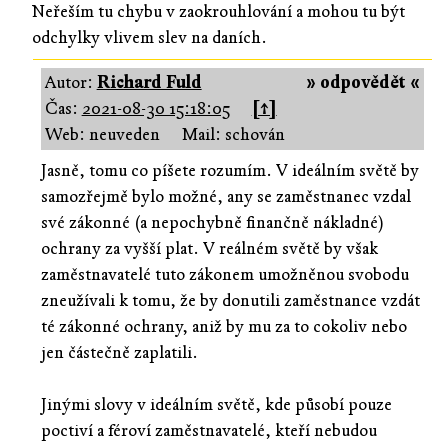
Neřeším tu chybu v zaokrouhlování a mohou tu být
odchylky vlivem slev na daních.
Autor:
Richard Fuld
» odpovědět «
Čas:
2021-08-30 15:18:05
[↑]
Web: neuveden
Mail: schován
Jasně, tomu co píšete rozumím. V ideálním světě by
samozřejmě bylo možné, any se zaměstnanec vzdal
své zákonné (a nepochybně finančně nákladné)
ochrany za vyšší plat. V reálném světě by však
zaměstnavatelé tuto zákonem umožněnou svobodu
zneužívali k tomu, že by donutili zaměstnance vzdát
té zákonné ochrany, aniž by mu za to cokoliv nebo
jen částečně zaplatili.
Jinými slovy v ideálním světě, kde působí pouze
poctiví a féroví zaměstnavatelé, kteří nebudou