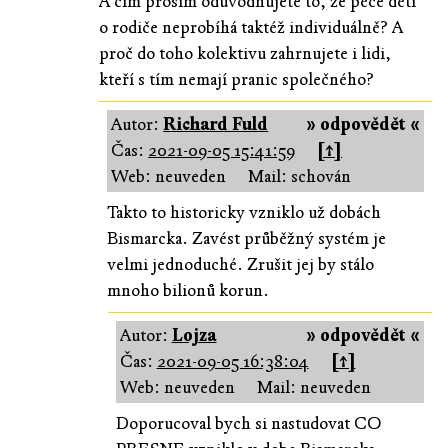
A čím prosím odůvodňujete to, že péče dětí
o rodiče neprobíhá taktéž individuálně? A
proč do toho kolektivu zahrnujete i lidi,
kteří s tím nemají pranic společného?
Autor:
Richard Fuld
» odpovědět «
Čas:
2021-09-05 15:41:59
[↑]
Web: neuveden
Mail: schován
Takto to historicky vzniklo už dobách
Bismarcka. Zavést průběžný systém je
velmi jednoduché. Zrušit jej by stálo
mnoho bilionů korun.
Autor:
Lojza
» odpovědět «
Čas:
2021-09-05 16:38:04
[↑]
Web: neuveden
Mail: neuveden
Doporucoval bych si nastudovat CO