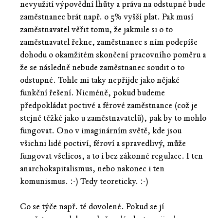
nevyužití výpovědní lhůty a práva na odstupné bude
zaměstnanec brát např. o 5% vyšší plat. Pak musí
zaměstnavatel věřit tomu, že jakmile si o to
zaměstnavatel řekne, zaměstnanec s ním podepíše
dohodu o okamžitém skončení pracovního poměru a
že se následně nebude zaměstnanec soudit o to
odstupné. Tohle mi taky nepřijde jako nějaké
funkční řešení. Nicméně, pokud budeme
předpokládat poctivé a férové zaměstnance (což je
stejně těžké jako u zaměstnavatelů), pak by to mohlo
fungovat. Ono v imaginárním světě, kde jsou
všichni lidé poctiví, féroví a spravedlivý, může
fungovat všelicos, a to i bez zákonné regulace. I ten
anarchokapitalismus, nebo nakonec i ten
komunismus. :-) Tedy teoreticky. :-)
Co se týče např. té dovolené. Pokud se jí