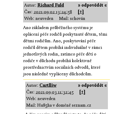
Autor:
Richard Fuld
» odpovědět «
Čas:
2021-09-02 13:24:58
[↑]
Web: neuveden
Mail: schován
Ano základem průběžného systému je
oplácení péče rodičů poskytnuté dětem, těmi
dětmi rodičům. Ano, poskytování péče
rodičů dětem probíhá individuálně v rámci
jednotlivých rodin, zatímco péče dětí o
rodiče v důchodu probíhá kolektivně
prostřednictvím sociálních odvodů, které
jsou následně vypláceny důchodcům.
Autor:
Cartlliw
» odpovědět «
Čas:
2021-09-03 11:32:45
[↑]
Web: neuveden
Mail: Hu85ha v doméně seznam.cz