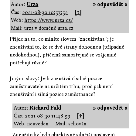
Autor:
Urza
» odpovědět «
Čas:
2021-08-30 10:57:52
[↑]
Web:
https://www.urza.cz/
Mail: urza v doméně urza.cz
Přijde na to, co míníte slovem "zneužívána"; je
zneužívání to, že se dvě strany dohodnou (případně
nedohodnou), přičemž samozřejmě se vzájemně
potřebují různě?
Jinými slovy: Je-li zneužívání silné pozice
zaměstnavatele na určitém trhu, proč pak není
zneužívání i silná pozice zaměstnance?
Autor:
Richard Fuld
» odpovědět «
Čas:
2021-08-30 11:48:59
[↑]
Web: neuveden
Mail: schován
Zneužito by bylo objektivně silnější postavení