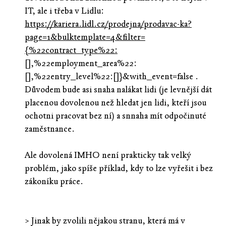
IT, ale i třeba v Lidlu:
https://kariera.lidl.cz/prodejna/prodavac-ka?
page=1&bulktemplate=4&filter=
{%22contract_type%22:
[],%22employment_area%22:
[],%22entry_level%22:[]}&with_event=false .
Důvodem bude asi snaha nalákat lidi (je levnější dát
placenou dovolenou než hledat jen lidi, kteří jsou
ochotni pracovat bez ní) a snnaha mít odpočinuté
zaměstnance.
Ale dovolená IMHO není prakticky tak velký
problém, jako spíše příklad, kdy to lze vyřešit i bez
zákoníku práce.
> Jinak by zvolili nějakou stranu, která má v