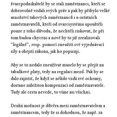
švarcpodnikaltelé by se stali zaměstnanci, kteří se
dobrovolně vzdali svých práv a pak by přibylo velké
množství takových zaměstnanců i u ostatních
zaměstnavatelů, kteří od svarcsystému upouštěli
pouze z toho důvodu, že nechtěli riskovat, že při
tom budou chyceni a nově by to již zrealizovali
"legálně", resp. pomocí zneužití své vyjednávací
síly a obejití zákona, jak ho popisuji.
Aby se to nedalo zneužívat muselo by se přejít na
tabulkové platy, tedy na regulaci mezd. Pak by se
dalo zajistit, že když se někdo vzdá své ochrany,
dostane náležitou kompenzaci od zaměstnavatele.
Tudy ale cesta nevede, to víme asi všichni.
Druhá možnost je důvěra mezi zaměstnavatelem a
zaměstnancem, tedy že si dohodnou, že např. za