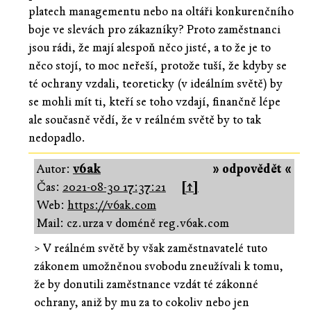
platech managementu nebo na oltáři konkurenčního
boje ve slevách pro zákazníky? Proto zaměstnanci
jsou rádi, že mají alespoň něco jisté, a to že je to
něco stojí, to moc neřeší, protože tuší, že kdyby se
té ochrany vzdali, teoreticky (v ideálním světě) by
se mohli mít ti, kteří se toho vzdají, finančně lépe
ale současně vědí, že v reálném světě by to tak
nedopadlo.
Autor:
v6ak
» odpovědět «
Čas:
2021-08-30 17:37:21
[↑]
Web:
https://v6ak.com
Mail: cz.urza v doméně reg.v6ak.com
> V reálném světě by však zaměstnavatelé tuto
zákonem umožněnou svobodu zneužívali k tomu,
že by donutili zaměstnance vzdát té zákonné
ochrany, aniž by mu za to cokoliv nebo jen