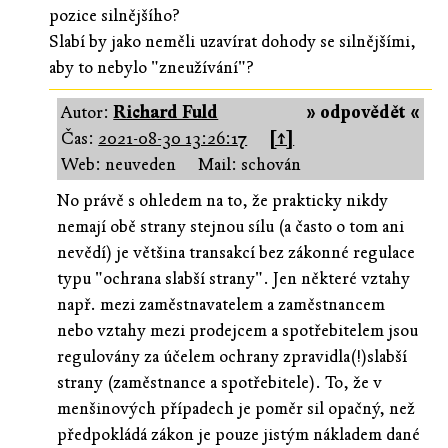
pozice silnějšího?
Slabí by jako neměli uzavírat dohody se silnějšími,
aby to nebylo "zneužívání"?
Autor:
Richard Fuld
» odpovědět «
Čas:
2021-08-30 13:26:17
[↑]
Web: neuveden
Mail: schován
No právě s ohledem na to, že prakticky nikdy
nemají obě strany stejnou sílu (a často o tom ani
nevědí) je většina transakcí bez zákonné regulace
typu "ochrana slabší strany". Jen některé vztahy
např. mezi zaměstnavatelem a zaměstnancem
nebo vztahy mezi prodejcem a spotřebitelem jsou
regulovány za účelem ochrany zpravidla(!)slabší
strany (zaměstnance a spotřebitele). To, že v
menšinových případech je poměr sil opačný, než
předpokládá zákon je pouze jistým nákladem dané