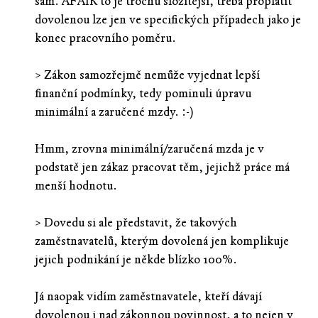
sám. AFAIK to je trochu složitější, třeba proplatit
dovolenou lze jen ve specifických případech jako je
konec pracovního poměru.
> Zákon samozřejmě nemůže vyjednat lepší
finanční podmínky, tedy pominuli úpravu
minimální a zaručené mzdy. :-)
Hmm, zrovna minimální/zaručená mzda je v
podstatě jen zákaz pracovat těm, jejichž práce má
menší hodnotu.
> Dovedu si ale představit, že takových
zaměstnavatelů, kterým dovolená jen komplikuje
jejich podnikání je někde blízko 100%.
Já naopak vidím zaměstnavatele, kteří dávají
dovolenou i nad zákonnou povinnost, a to nejen v