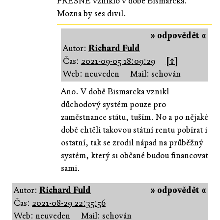
PRESNE vzniklo v dobe Bismarcka.
Mozna by ses divil.
» odpovědět «
Autor:
Richard Fuld
Čas:
2021-09-05 18:09:29
[↑]
Web: neuveden
Mail: schován
Ano. V době Bismarcka vznikl
důchodový systém pouze pro
zaměstnance státu, tuším. No a po nějaké
době chtěli takovou státní rentu pobírat i
ostatní, tak se zrodil nápad na průběžný
systém, který si občané budou financovat
sami.
Autor:
Richard Fuld
» odpovědět «
Čas:
2021-08-29 22:35:56
Web: neuveden
Mail: schován