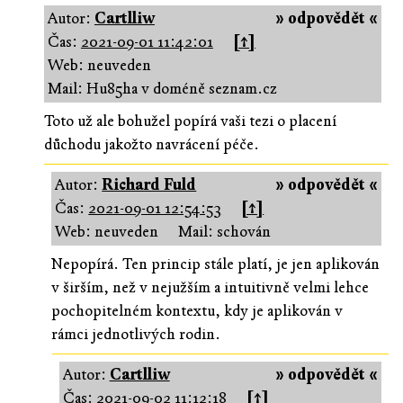
Autor:
Cartlliw
» odpovědět «
Čas:
2021-09-01 11:42:01
[↑]
Web: neuveden
Mail: Hu85ha v doméně seznam.cz
Toto už ale bohužel popírá vaši tezi o placení
důchodu jakožto navrácení péče.
Autor:
Richard Fuld
» odpovědět «
Čas:
2021-09-01 12:54:53
[↑]
Web: neuveden
Mail: schován
Nepopírá. Ten princip stále platí, je jen aplikován
v širším, než v nejužším a intuitivně velmi lehce
pochopitelném kontextu, kdy je aplikován v
rámci jednotlivých rodin.
Autor:
Cartlliw
» odpovědět «
Čas:
2021-09-02 11:12:18
[↑]