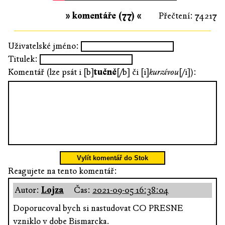
» komentáře (77) «
Přečtení: 74217
Uživatelské jméno:
Titulek:
Komentář (lze psát i [b]
tučně
[/b] či [i]
kurzívou
[/i]):
Vylít komentář do Stok
Reagujete na tento komentář:
Autor:
Lojza
Čas:
2021-09-05 16:38:04
Doporucoval bych si nastudovat CO PRESNE
vzniklo v dobe Bismarcka.