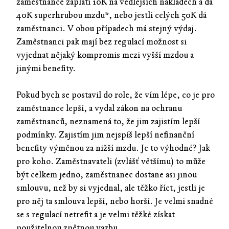
zaměstnance zaplatí 10K na vedlejších nákladech a dá
40K superhrubou mzdu*, nebo jestli celých 50K dá
zaměstnanci. V obou případech má stejný výdaj.
Zaměstnanci pak mají bez regulací možnost si
vyjednat nějaký kompromis mezi vyšší mzdou a
jinými benefity.
Pokud bych se postavil do role, že vím lépe, co je pro
zaměstnance lepší, a vydal zákon na ochranu
zaměstnanců, neznamená to, že jim zajistím lepší
podmínky. Zajistím jim nejspíš lepší nefinanční
benefity výměnou za nižší mzdu. Je to výhodné? Jak
pro koho. Zaměstnavateli (zvlášť většímu) to může
být celkem jedno, zaměstnanec dostane asi jinou
smlouvu, než by si vyjednal, ale těžko říct, jestli je
pro něj ta smlouva lepší, nebo horší. Je velmi snadné
se s regulací netrefit a je velmi těžké získat
použitelnou zpětnou vazbu.