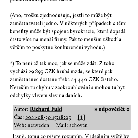
(Ano, trošku zjednodušuju, jestli to může být
zaměstnavateli jedno. V některých případech s těmi
benefity může být spojena byrokracie, která dopadá
často více na menší firmy. Pak to menším uškodí a
větším to poskytne konkurenční výhodu.)
*) To není až tak moc, jak se může zdát. Z toho
vychází 29 895 CZK hrubá mzda, ze které pak
zaměstnanec dostane třeba 24 440 CZK čistého.
Neřeším tu chybu v zaokrouhlování a mohou tu být
odchylky vlivem slev na daních.
Autor:
Richard Fuld
» odpovědět «
Čas:
2021-08-30 15:18:05
[↑]
Web: neuveden
Mail: schován
Jasně, tomu co píšete rozumím. V ideálním světě by