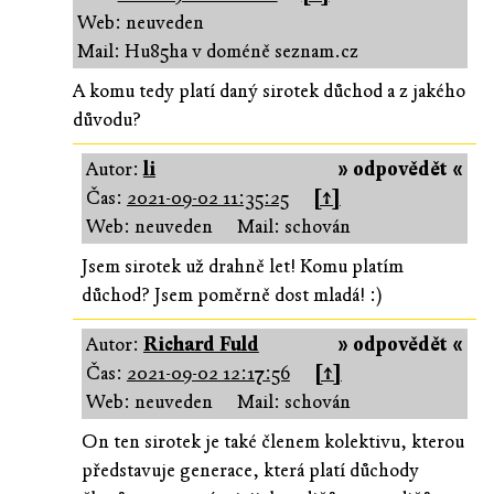
Web: neuveden
Mail: Hu85ha v doméně seznam.cz
A komu tedy platí daný sirotek důchod a z jakého
důvodu?
Autor:
li
» odpovědět «
Čas:
2021-09-02 11:35:25
[↑]
Web: neuveden
Mail: schován
Jsem sirotek už drahně let! Komu platím
důchod? Jsem poměrně dost mladá! :)
Autor:
Richard Fuld
» odpovědět «
Čas:
2021-09-02 12:17:56
[↑]
Web: neuveden
Mail: schován
On ten sirotek je také členem kolektivu, kterou
představuje generace, která platí důchody