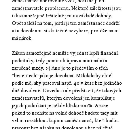
zaměstnanec dobrovolně vzdá, dostane ji od
zaměstnavatele proplacenu. Některé záležitosti jsou
tak samozřejmě řešitelné jen na základě dohody.
Opět záleží na tom, jestli ji ten zaměstnanec dodrží
a tu dovolenou si skutečně nevybere, protože na ni
má nárok.
Zákon samozřejmě nemůže vyjednat lepší finanční
podmínky, tedy pominuli úpravu minimální a
zaručené mzdy. :-) Ano je to především o těch
"benefitech" jako je dovolaná. Málokdo by chtěl
podle mě, aby pracoval např. 40 v kuse bez jediného
dně dovolené. Dovedu si ale představit, že takových
zaměstnavatelů, kterým dovolená jen komplikuje
jejich podnikání je někde blízko 100%. A zase
pokud to necháte na volné dohodě budete tady mít
velmi rozsáhlou skupinu zaměstnanců, kteří budou
pracovat bez nároku na dovolenou a bez náležité