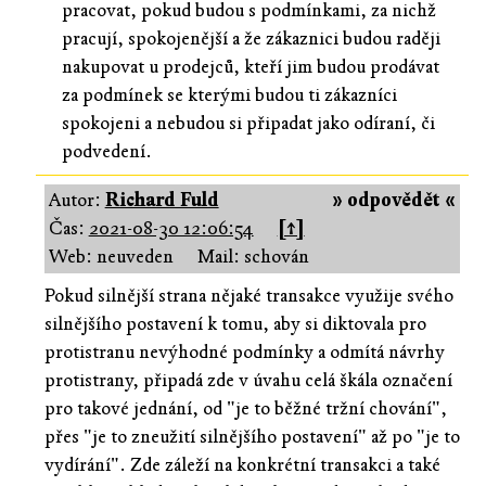
pracovat, pokud budou s podmínkami, za nichž
pracují, spokojenější a že zákaznici budou raději
nakupovat u prodejců, kteří jim budou prodávat
za podmínek se kterými budou ti zákazníci
spokojeni a nebudou si připadat jako odíraní, či
podvedení.
Autor:
Richard Fuld
» odpovědět «
Čas:
2021-08-30 12:06:54
[↑]
Web: neuveden
Mail: schován
Pokud silnější strana nějaké transakce využije svého
silnějšího postavení k tomu, aby si diktovala pro
protistranu nevýhodné podmínky a odmítá návrhy
protistrany, připadá zde v úvahu celá škála označení
pro takové jednání, od "je to běžné tržní chování",
přes "je to zneužití silnějšího postavení" až po "je to
vydírání". Zde záleží na konkrétní transakci a také