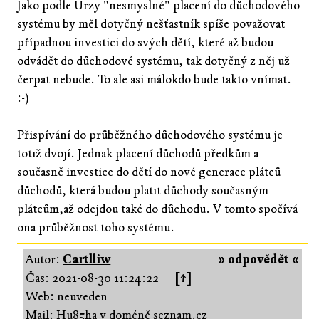
Jako podle Urzy "nesmyslné" placení do důchodového
systému by měl dotyčný nešťastník spíše považovat
případnou investici do svých dětí, které až budou
odvádět do důchodové systému, tak dotyčný z něj už
čerpat nebude. To ale asi málokdo bude takto vnímat.
:-)
Přispívání do průběžného důchodového systému je
totiž dvojí. Jednak placení důchodů předkům a
současně investice do dětí do nové generace plátců
důchodů, která budou platit důchody současným
plátcům,až odejdou také do důchodu. V tomto spočívá
ona průběžnost toho systému.
Autor:
Cartlliw
» odpovědět «
Čas:
2021-08-30 11:24:22
[↑]
Web: neuveden
Mail: Hu85ha v doméně seznam.cz