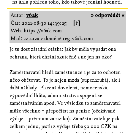
na úhlu pohledu toho, kdo takové jednání hodnotí.
Autor:
v6ak
» odpovědět «
Čas:
2021-08-30 14:39:25
[↑]
Web:
https://v6ak.com
Mail: cz.urza v doméně reg.v6ak.com
Je tu dost zásadní otázka: Jak by měla vypadat ona
ochrana, která chrání skutečně a ne jen na oko?
Zaměstnavatel hledá zaměstnance a je za to ochoten
něco obětovat. To je nejen mzda (superhrubá), ale i
další náklady: Placená dovolená, nemocenská,
výpovědní lhůta, administrativa spojená se
zaměstnáváním apod. Ve výsledku to zaměstnavatel
může všechno ± přepočítat na peníze (očekávané
výdaje + prémium za riziko). Zaměstnavateli je pak
celkem jedno, jestli z výdaje třeba 50 000 CZK na