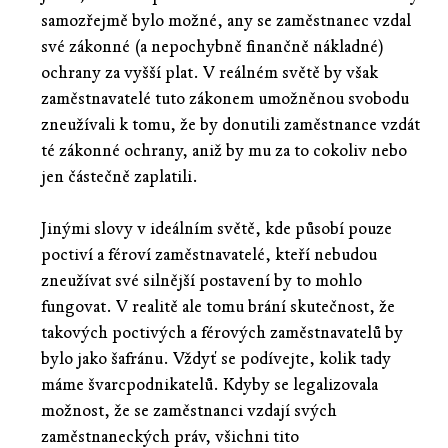
samozřejmě bylo možné, any se zaměstnanec vzdal
své zákonné (a nepochybně finančně nákladné)
ochrany za vyšší plat. V reálném světě by však
zaměstnavatelé tuto zákonem umožněnou svobodu
zneužívali k tomu, že by donutili zaměstnance vzdát
té zákonné ochrany, aniž by mu za to cokoliv nebo
jen částečně zaplatili.
Jinými slovy v ideálním světě, kde působí pouze
poctiví a féroví zaměstnavatelé, kteří nebudou
zneužívat své silnější postavení by to mohlo
fungovat. V realitě ale tomu brání skutečnost, že
takových poctivých a férových zaměstnavatelů by
bylo jako šafránu. Vždyť se podívejte, kolik tady
máme švarcpodnikatelů. Kdyby se legalizovala
možnost, že se zaměstnanci vzdají svých
zaměstnaneckých práv, všichni tito