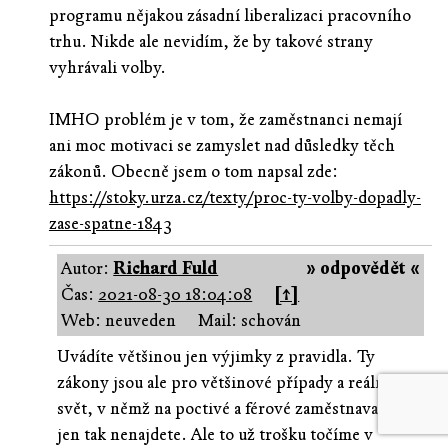
programu nějakou zásadní liberalizaci pracovního
trhu. Nikde ale nevidím, že by takové strany
vyhrávali volby.
IMHO problém je v tom, že zaměstnanci nemají
ani moc motivaci se zamyslet nad důsledky těch
zákonů. Obecně jsem o tom napsal zde:
https://stoky.urza.cz/texty/proc-ty-volby-dopadly-
zase-spatne-1843
Autor:
Richard Fuld
» odpovědět «
Čas:
2021-08-30 18:04:08
[↑]
Web: neuveden
Mail: schován
Uvádíte většinou jen výjimky z pravidla. Ty
zákony jsou ale pro většinové případy a reálný
svět, v němž na poctivé a férové zaměstnavatele
jen tak nenajdete. Ale to už trošku točíme v