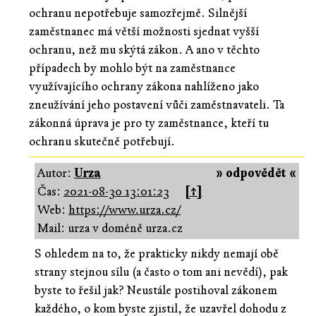
ochranu nepotřebuje samozřejmě. Silnější
zaměstnanec má větší možnosti sjednat vyšší
ochranu, než mu skýtá zákon. A ano v těchto
případech by mohlo být na zaměstnance
využívajícího ochrany zákona nahlíženo jako
zneužívání jeho postavení vůči zaměstnavateli. Ta
zákonná úprava je pro ty zaměstnance, kteří tu
ochranu skutečně potřebují.
Autor:
Urza
» odpovědět «
Čas:
2021-08-30 13:01:23
[↑]
Web:
https://www.urza.cz/
Mail: urza v doméně urza.cz
S ohledem na to, že prakticky nikdy nemají obě
strany stejnou sílu (a často o tom ani nevědí), pak
byste to řešil jak? Neustále postihoval zákonem
každého, o kom byste zjistil, že uzavřel dohodu z