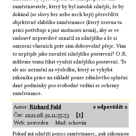
zaměstnavatele, který by byl natolik silnější, že by
dokázal (se slovy ber nebo nech bejt) přesvědčit
objektivně slabšího zaměstnance (který zrovna tu
práci potřebuje a jiné možnosti nemá), aby se ve
smlouvě nepravdivě označil za silnějšího a že si
omezení vlastních práv sám dobrovolně přeje. Vám
to nepřijde jako zneužití silnějšího postavení? O.K.
můžeme tomu říkat využití silnějšího postavení. To
ale nic nezmění na výsledku, který se vyhýbá
zákoníku práce na základě pouze zdánlivého splnění
dané podmínky pro svobodné vzdání se ochrany
zaměstnance.
Autor:
Richard Fuld
» odpovědět «
Čas:
2021-08-30 11:55:53
[↑]
Web: neuveden
Mail: schován
Pokud má silnější pozici zaměstnanec, pak zákonnou