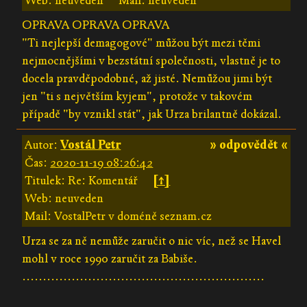
Web: neuveden
Mail: neuveden
OPRAVA OPRAVA OPRAVA
"Ti nejlepší demagogové" můžou být mezi těmi
nejmocnějšími v bezstátní společnosti, vlastně je to
docela pravděpodobné, až jisté. Nemůžou jimi být
jen "ti s největším kyjem", protože v takovém
případě "by vznikl stát", jak Urza brilantně dokázal.
Autor:
Vostál Petr
» odpovědět «
Čas:
2020-11-19 08:26:42
Titulek: Re: Komentář
[↑]
Web: neuveden
Mail: VostalPetr v doméně seznam.cz
Urza se za ně nemůže zaručit o nic víc, než se Havel
mohl v roce 1990 zaručit za Babiše.
...........................................................