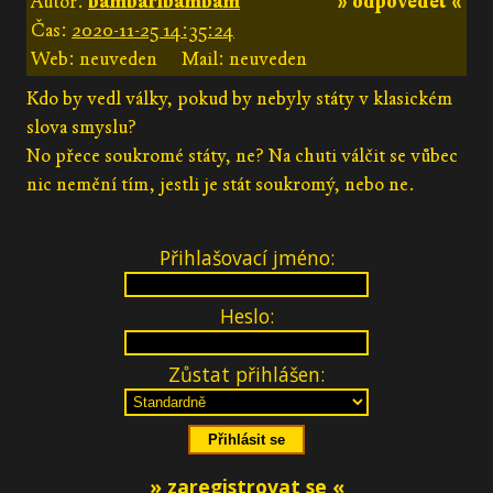
Autor:
bambaribambam
» odpovědět «
Čas:
2020-11-25 14:35:24
Web: neuveden
Mail: neuveden
Kdo by vedl války, pokud by nebyly státy v klasickém
slova smyslu?
No přece soukromé státy, ne? Na chuti válčit se vůbec
nic nemění tím, jestli je stát soukromý, nebo ne.
Přihlašovací jméno:
Heslo:
Zůstat přihlášen:
» zaregistrovat se «