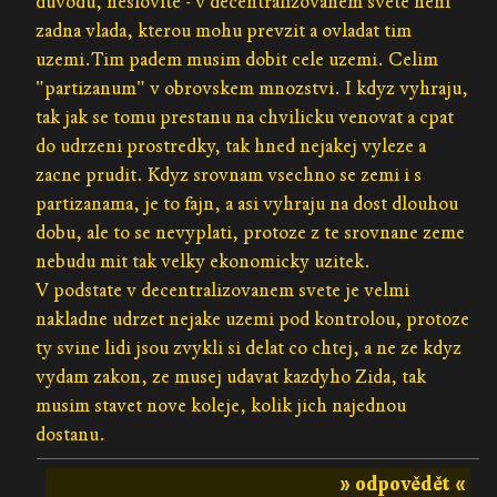
duvodu, heslovite - v decentralizovanem svete neni
zadna vlada, kterou mohu prevzit a ovladat tim
uzemi.Tim padem musim dobit cele uzemi. Celim
"partizanum" v obrovskem mnozstvi. I kdyz vyhraju,
tak jak se tomu prestanu na chvilicku venovat a cpat
do udrzeni prostredky, tak hned nejakej vyleze a
zacne prudit. Kdyz srovnam vsechno se zemi i s
partizanama, je to fajn, a asi vyhraju na dost dlouhou
dobu, ale to se nevyplati, protoze z te srovnane zeme
nebudu mit tak velky ekonomicky uzitek.
V podstate v decentralizovanem svete je velmi
nakladne udrzet nejake uzemi pod kontrolou, protoze
ty svine lidi jsou zvykli si delat co chtej, a ne ze kdyz
vydam zakon, ze musej udavat kazdyho Zida, tak
musim stavet nove koleje, kolik jich najednou
dostanu.
» odpovědět «