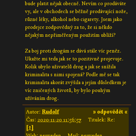
bude platit nějak obecně. Nevím co prodáváte
vy, ale v obchodech se běžně prodávající nože,
různé léky, alkohol nebo cigarety. Jsem jako
prodejce zodpovědný za to, že si někdo
nějakým nepřiměřeným použitím ublíží?
Za boj proti drogám se dává stále víc peněz.
Ukažte mi teda jak se to pozitivně projevuje.
Kolik ubylo uživatelů drog a jak se snížila
kriminalita s nimi spojená? Podle mě se tak
kriminalita akorát zvýšila a jejím důsledkem je
víc zničených životů, by bylo pouhým
užíváním drog.
Autor:
Rudolf
» odpovědět «
Čas:
2020-11-20 11:56:57
Titulek: Re:
[↑]
Web: neuveden
Mail: neuveden