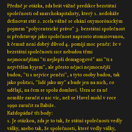
Předně je otázka, zda brát vážně predikce bezstátní
společnosti od anarchokapitalisty, který 1. nedokáže
definovat stát 2. zcela vážně se ohání oxymorónickým
pojmem "polycentrické právo" 3. bezstátní společnost
si představuje jako společnost naprosto atomizovanou,
k čemuž není dobrý důvod 4. pomíjí moc peněz: že v
bezstátní společnosti sice nebudou těmi
nejmocnějšími "ti nejlepší demagogové" ani "ti s
největším kyjem", ale přesto nějací nejmocnější
budou, "ti s nejvíce penězi", a tyto osoby budou, tak
jako politici, "lidé jako my" a bude jen na nich, co
udělají, na čem se spolu domluví. Urza se za ně
nemůže zaručit o nic víc, než se Havel mohl v roce
1990 zaručit za Babiše.
Každopádně tři body:
1. Je otázkou, zda je to tak, že státní společnosti vedly
války, anebo tak, že společnosti, které vedly války,