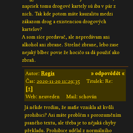
napriek tomu drogové kartely sú iba v pár z
nich. Tak kde potom máte kauzalitu medzi
zákazom drog a existenciou drogových
kartelov?
A som síce predavač, ale nepredávam ani
alkohol ani zbrane. Strelné zbrane, lebo zase
nejaký blbec povie že hocičo sa dá použiť ako
zbraň.
Autor:
Regis
» odpovědět «
Čas:
2020-11-20 11:29:35
Titulek: Re:
[↑]
Web: neuveden
Mail: schován
Já někde tvrdím, že mafie vznikla až kvůli
prohibici? Asi máte problém s porozuměním
psaného textu, ale třeba je to nějaká chyby
překladu. Prohibice udělal z normálního