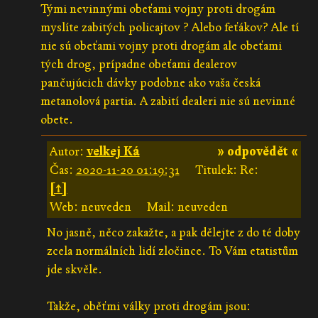
Tými nevinnými obeťami vojny proti drogám
myslíte zabitých policajtov ? Alebo feťákov? Ale tí
nie sú obeťami vojny proti drogám ale obeťami
tých drog, prípadne obeťami dealerov
pančujúcich dávky podobne ako vaša česká
metanolová partia. A zabití dealeri nie sú nevinné
obete.
Autor:
velkej Ká
» odpovědět «
Čas:
2020-11-20 01:19:31
Titulek: Re:
[↑]
Web: neuveden
Mail: neuveden
No jasně, něco zakažte, a pak dělejte z do té doby
zcela normálních lidí zločince. To Vám etatistům
jde skvěle.
Takže, oběťmi války proti drogám jsou: