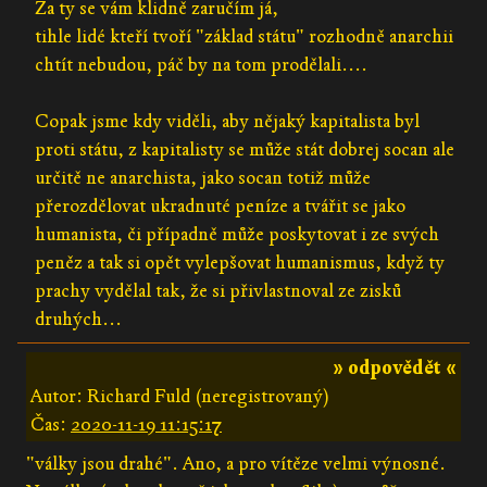
Za ty se vám klidně zaručím já,
tihle lidé kteří tvoří "základ státu" rozhodně anarchii
chtít nebudou, páč by na tom prodělali....
Copak jsme kdy viděli, aby nějaký kapitalista byl
proti státu, z kapitalisty se může stát dobrej socan ale
určitě ne anarchista, jako socan totiž může
přerozdělovat ukradnuté peníze a tvářit se jako
humanista, či případně může poskytovat i ze svých
peněz a tak si opět vylepšovat humanismus, když ty
prachy vydělal tak, že si přivlastnoval ze zisků
druhých...
» odpovědět «
Autor: Richard Fuld (neregistrovaný)
Čas:
2020-11-19 11:15:17
"války jsou drahé". Ano, a pro vítěze velmi výnosné.