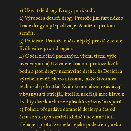
1) Uživatelé drog. Drogy jim škodí.
2) Výrobci a dealeři drog. Protože jim furt někdo
krade drogy a přepadává je. A můžou při tom i
zemřít.
3) Policisté. Protože občas nějaký prostě zhebne.
Kvůli válce proti drogám.
4) Oběti zločinů páchaných všemi třemi výše
uvedenými. a) Uživatelé kradou, protože kvůli
bodu 2 jsou drogy nesmyslně drahé. b) Dealeři a
výrobci nevěří skoro nikomu, takže životnost
těch osob je krátká. Kvůli kriminalizaci zůstávají
v byznysu ti otrlejší, kteří si nedělají moc hlavu z
kvality dávek nebo ze způsobů vyřizování sporů.
c) Policie přepadává domnělé dealery a čas od
času se splaty a zastřelí klidně i nevinné lidi,
třeba jen proto, že měla nějaké podezření, nebo