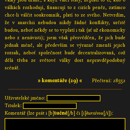
válkách rozhodují, financují to z cizích peněz, zatímco
chce-li válčit soukromník, platí to ze svého. Netvrdím,
že v anarchii nebudou nikdy žádné konflikty, určitě
budou, neboť někdy se to vyplatí i tak (ať už ekonomicky
nebo z nenávisti); jsem však přesvědčen, že jich bude
jednak méně, ale především se výrazně zmenší jejich
rozsah, neboť společnost bude decentralizovaná, což
dělá třeba ze světové války dost nepravděpodobný
scénář.
» komentáře (29) «
Přečtení: 28552
Uživatelské jméno:
Titulek:
Komentář (lze psát i [b]
tučně
[/b] či [i]
kurzívou
[/i]):