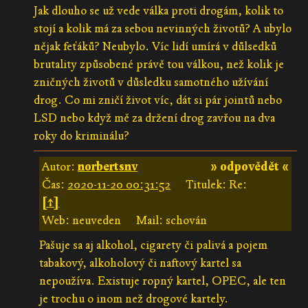
Jak dlouho se už vede válka proti drogám, kolik to
stojí a kolik má za sebou nevinných životů? A ubylo
nějak feťáků? Neubylo. Víc lidí umírá v důlsedků
brutality způsobené právě tou válkou, než kolik je
zničných životů v důsledku samotného užívání
drog. Co mi zničí život víc, dát si pár jointů nebo
LSD nebo když mě za držení drog zavřou na dva
roky do kriminálu?
Autor:
norbertsnv
» odpovědět «
Čas:
2020-11-20 00:31:52
Titulek: Re:
[↑]
Web: neuveden
Mail: schován
Pašuje sa aj alkohol, cigarety či palivá a pojem
tabakový, alkoholový či naftový kartel sa
nepoužíva. Existuje ropný kartel, OPEC, ale ten
je trochu o inom než drogové kartely.