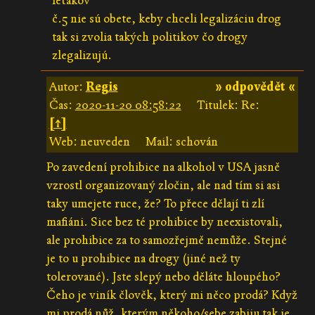
feťákov
č.5 nie sú obete, keby chceli legalizáciu drog
tak si zvolia takých politikov čo drogy
zlegalizujú.
Autor:
Regis
» odpovědět «
Čas:
2020-11-20 08:58:22
Titulek: Re:
[↑]
Web: neuveden
Mail: schován
Po zavedení prohibice na alkohol v USA jasně
vzrostl organizovaný zločin, ale nad tím si asi
taky umejete ruce, že? To přece dělají ti zlí
mafiáni. Sice bez té prohibice by neexistovali,
ale prohibice za to samozřejmě nemůže. Stejné
je to u prohibice na drogy (jiné než ty
tolerované). Jste slepý nebo děláte hloupého?
Čeho je viník člověk, který mi něco prodá? Když
mi prodá nůž, kterým někoho/sebe zabiju tak je