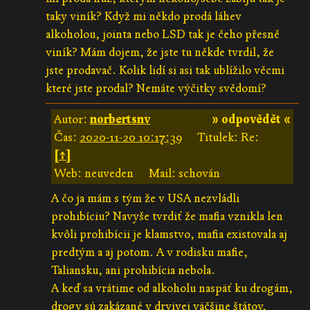
taky viník? Když mi někdo prodá láhev
alkoholou, jointa nebo LSD tak je čeho přesně
viník? Mám dojem, že jste tu někde tvrdil, že
jste prodavač. Kolik lidí si asi tak ublížilo věcmi
které jste prodal? Nemáte výčitky svědomí?
Autor:
norbertsnv
» odpovědět «
Čas:
2020-11-20 10:17:39
Titulek: Re:
[↑]
Web: neuveden
Mail: schován
A čo ja mám s tým že v USA nezvládli
prohibíciu? Navyše tvrdiť že mafia vznikla len
kvôli prohibícii je klamstvo, mafia existovala aj
predtým a aj potom. A v rodisku mafie,
Taliansku, ani prohibícia nebola.
A keď sa vrátime od alkoholu naspäť ku drogám,
drogy sú zakázané v drvivej väčšine štátov,