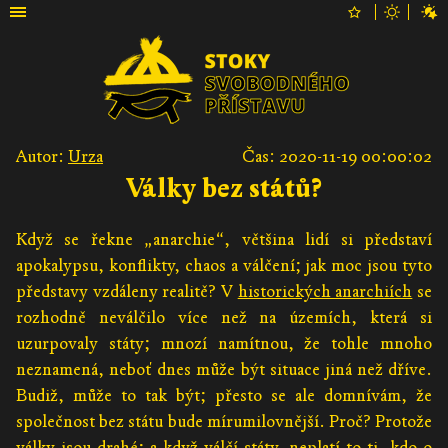
Autor:
Urza
Čas: 2020-11-19 00:00:02
Války bez států?
Když se řekne „anarchie“, většina lidí si představí
apokalypsu, konflikty, chaos a válčení; jak moc jsou tyto
představy vzdáleny realitě? V
historických anarchiích
se
rozhodně neválčilo více než na územích, která si
uzurpovaly státy; mnozí namítnou, že tohle mnoho
neznamená, neboť dnes může být situace jiná než dříve.
Budiž, může to tak být; přesto se ale domnívám, že
společnost bez státu bude mírumilovnější. Proč? Protože
války jsou drahé; a když válčí státy, neplatí to ti, kdo o