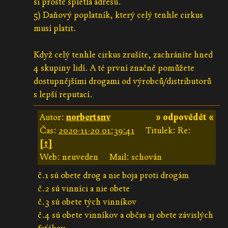
si prostě spletla adresu.
5) Daňový poplatník, který celý tenhle cirkus
musí platit.
Když celý tenhle cirkus zrušíte, zachráníte hned
4 skupiny lidí. A té první značně pomůžete
dostupnějšími drogami od výrobců/distributorů
s lepší reputací.
Autor:
norbertsnv
» odpovědět «
Čas:
2020-11-20 01:39:41
Titulek: Re:
[↑]
Web: neuveden
Mail: schován
č.1 sú obete drog a nie boja proti drogám
č.2 sú vinníci a nie obete
č.3 sú obete tých vinníkov
č.4 sú obete vinníkov a občas aj obete závislých