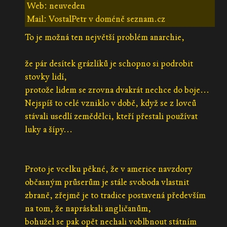
Web: neuveden
Mail: VostalPetr v doméně seznam.cz
To je možná ten největší problém anarchie,
že pár desítek grázlíků je schopno si podrobit
stovky lidí,
protože lidem se zrovna dvakrát nechce do boje...
Nejspíš to celé vzniklo v době, když se z lovců
stávali usedlí zemědělci, kteří přestali používat
luky a šípy...
Proto je vcelku pěkné, že v americe navzdory
občasným průserům je stále svoboda vlastnit
zbraně, zřejmě je to tradice postavená především
na tom, že napráskali angličanům,
bohužel se pak opět nechali voblbnout státním