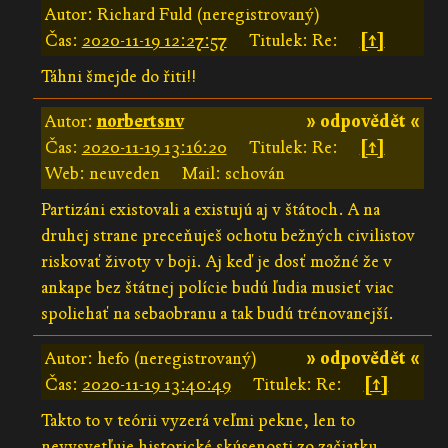
Autor: Richard Fuld (neregistrovaný)
Čas:
2020-11-19 12:27:57
Titulek: Re:
[↑]
Táhni šmejde do řiti!!
Autor:
norbertsnv
» odpovědět «
Čas:
2020-11-19 13:16:20
Titulek: Re:
[↑]
Web: neuveden
Mail: schován
Partizáni existovali a existujú aj v štátoch. A na
druhej strane preceňuješ ochotu bežných civilistov
riskovať životy v boji. Aj keď je dosť možné že v
ankape bez štátnej polície budú ľudia musieť viac
spoliehať na sebaobranu a tak budú trénovanejší.
Autor: hefo (neregistrovaný)
» odpovědět «
Čas:
2020-11-19 13:40:49
Titulek: Re:
[↑]
Takto to v teórii vyzerá veľmi pekne, len to
nevysvetľuje historické skúsenosti zo začiatku