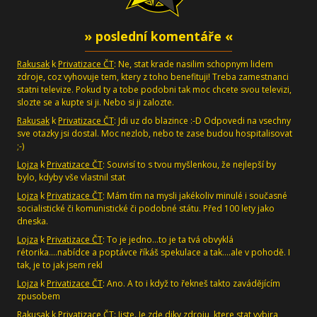
» poslední komentáře «
Rakusak
k
Privatizace ČT
: Ne, stat krade nasilim schopnym lidem
zdroje, coz vyhovuje tem, ktery z toho benefituji! Treba zamestnanci
statni televize. Pokud ty a tobe podobni tak moc chcete svou televizi,
slozte se a kupte si ji. Nebo si ji zalozte.
Rakusak
k
Privatizace ČT
: Jdi uz do blazince :-D Odpovedi na vsechny
sve otazky jsi dostal. Moc nezlob, nebo te zase budou hospitalisovat
;-)
Lojza
k
Privatizace ČT
: Souvisí to s tvou myšlenkou, že nejlepší by
bylo, kdyby vše vlastnil stat
Lojza
k
Privatizace ČT
: Mám tím na mysli jakékoliv minulé i současné
socialistické či komunistické či podobné státu. Před 100 lety jako
dneska.
Lojza
k
Privatizace ČT
: To je jedno...to je ta tvá obvyklá
rétorika....nabídce a poptávce říkáš spekulace a tak....ale v pohodě. I
tak, je to jak jsem rekl
Lojza
k
Privatizace ČT
: Ano. A to i když to řekneš takto zavádějícím
zpusobem
Rakusak
k
Privatizace ČT
: Jiste. Je zde diky zdroju, ktere stat vybira