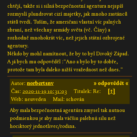
chtějí, takže si i silná bezpečnostní agentura nejspíš
rozmyslí plundrovat cizí majetky, jak mnoho zastánců
států tvrdí. Tuším, že američani vlastní víc palných
zbraní, než všechny armády světa (vč. Číny) a
rozhodně mnohokrát víc, než jejich státní ozbrojené
agentury.
Někdo by mohl namítnout, že by to byl Divoký Západ.
A já bych mu odpověděl :"Ano a bylo by to dobře,
protože tam byla daleko nižší vražednost než dnes."
Autor:
norbertsnv
» odpovědět «
Čas:
2020-11-19 10:31:03
Titulek: Re:
[↑]
Web: neuveden
Mail: schován
Aby mala bezpečnostná agentúra zmysel tak nutnou
podmienkou je aby mala väčšiu palebnú silu než
hociktorý jednotlivec/rodina.