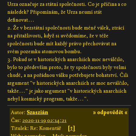
Urza označuje za státní společnosti. Co je příčina a co
následek? Připomínám, že Urza neumí stát
definovat…
2. Že v bezstátní společnosti bude méně válek, ztrácí
na přitažlivosti, když si uvědomíme, že v téže
společnosti bude mít každý právo přechovávat na
svém pozemku atomovou bombu.
3. Pokud se v historických anarchiích moc neválčilo,
bylo to především proto, že ty společnosti byly velmi
chudé, a na pořádnou válku potřebujete bohatství. Čili
argument "v historických anarchiích se moc neválčilo,
takže…" je jako argument "v historických anarchiích
nebyl kosmický program, takže…".
Autor:
Szaszián
» odpovědět «
Čas:
2020-11-19 02:14:21
Titulek: Re: Komentář
[↑]