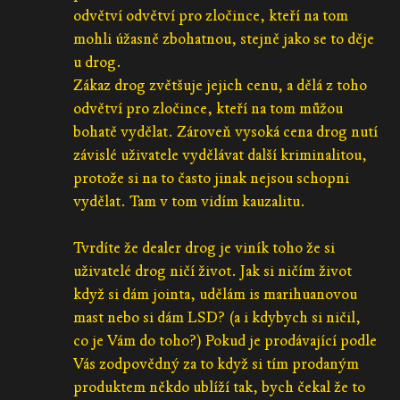
odvětví odvětví pro zločince, kteří na tom
mohli úžasně zbohatnou, stejně jako se to děje
u drog.
Zákaz drog zvětšuje jejich cenu, a dělá z toho
odvětví pro zločince, kteří na tom můžou
bohatě vydělat. Zároveň vysoká cena drog nutí
závislé uživatele vydělávat další kriminalitou,
protože si na to často jinak nejsou schopni
vydělat. Tam v tom vidím kauzalitu.
Tvrdíte že dealer drog je viník toho že si
uživatelé drog ničí život. Jak si ničím život
když si dám jointa, udělám is marihuanovou
mast nebo si dám LSD? (a i kdybych si ničil,
co je Vám do toho?) Pokud je prodávající podle
Vás zodpovědný za to když si tím prodaným
produktem někdo ublíží tak, bych čekal že to