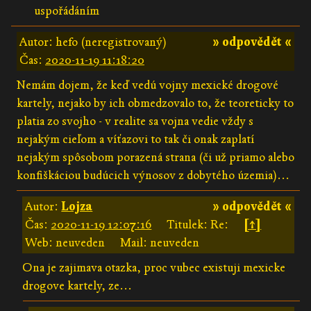
uspořádáním
Autor: hefo (neregistrovaný)
» odpovědět «
Čas:
2020-11-19 11:18:20
Nemám dojem, že keď vedú vojny mexické drogové
kartely, nejako by ich obmedzovalo to, že teoreticky to
platia zo svojho - v realite sa vojna vedie vždy s
nejakým cieľom a víťazovi to tak či onak zaplatí
nejakým spôsobom porazená strana (či už priamo alebo
konfiškáciou budúcich výnosov z dobytého územia)...
Autor:
Lojza
» odpovědět «
Čas:
2020-11-19 12:07:16
Titulek: Re:
[↑]
Web: neuveden
Mail: neuveden
Ona je zajimava otazka, proc vubec existuji mexicke
drogove kartely, ze...