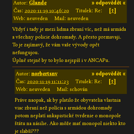
Autor:
Glande
» odpovědět «
Čas:
2020-11-19 10:46:20
Titulek: Re:
[↑]
Web: neuveden
Mail: neuveden
Vždyť i tady je mezi lidma zbraní víc, než má armáda
a všechny policie dohromady. A přesto premavaji.
To je zajímavý, že vám vaše vývody opět
nefungujou.
Úplně stejně by to bylo nejspíš i v ANCAPu.
Autor:
norbertsnv
» odpovědět «
Čas:
2020-11-19 11:11:23
Titulek: Re:
[↑]
Web: neuveden
Mail: schován
Práve naopak, ak by platilo že obyvatelia vlastnia
viac zbraní než polícia s armádou dohromady
potom neplatí ankapistické tvrdenie o monopole
štátu na násilie. Ako môže mať monopol niekto kto
je slabší???