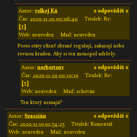
Autor:
velkej Ká
» odpovědět «
Čas:
2020-11-20 00:06:40
Titulek: Re:
[↑]
Web: neuveden
Mail: neuveden
Proto státy různě zbraně regulují, zakazují nebo
rovnou kradou. Aby si ten monopol udržely.
Autor:
norbertsnv
» odpovědět «
Čas:
2020-11-20 00:19:19
Titulek: Re:
[↑]
Web: neuveden
Mail: schován
Ten ktorý nemajú?
Autor:
Szaszián
» odpovědět «
Čas:
2020-11-19 01:54:25
Titulek: Komentář
Web: neuveden
Mail: neuveden