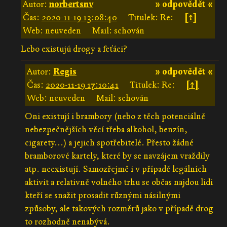
Autor:
norbertsnv
» odpovědět «
Čas:
2020-11-19 13:08:40
Titulek: Re:
[↑]
Web: neuveden
Mail: schován
Lebo existujú drogy a feťáci?
Autor:
Regis
» odpovědět «
Čas:
2020-11-19 17:10:41
Titulek: Re:
[↑]
Web: neuveden
Mail: schován
Oni existují i brambory (nebo z těch potenciálně
nebezpečnějších věcí třeba alkohol, benzín,
cigarety...) a jejich spotřebitelé. Přesto žádné
bramborové kartely, které by se navzájem vraždily
atp. neexistují. Samozřejmě i v případě legálních
aktivit a relativně volného trhu se občas najdou lidi
kteří se snažit prosadit různými násilnými
způsoby, ale takových rozměrů jako v případě drog
to rozhodně nenabývá.