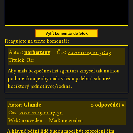
Vylít komentář do Stok
Reagujete na tento komentář:
Autor:
norbertsnv
Čas:
2020-11-19 10:31:03
Titulek: Re:
Aby mala bezpečnostná agentúra zmysel tak nutnou
podmienkou je aby mala väčšiu palebnú silu než
hociktorý jednotlivec/rodina.
Autor:
Glande
» odpovědět «
Čas:
2020-11-19 01:17:30
Web: neuveden
Mail: neuveden
A hlavně běžní lidé budou moci být ozbrojeni čím