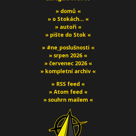
» domů «
» o Stokách… «
» autoři «
» pište do Stok «
» #ne_poslušnosti «
» srpen 2026 «
» červenec 2026 «
» kompletní archiv «
» RSS feed «
» Atom feed «
» souhrn mailem «