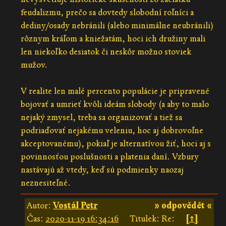
feudalizmu, prečo sa dovtedy slobodní roľníci a
dediny/osady nebránili (alebo minimálne neubránili)
rôznym kráľom a kniežatám, hoci ich družiny mali
len niekoľko desiatok či neskôr možno stoviek
mužov.
V realite len malé percento populácie je pripravené
bojovať a umrieť kvôli ideám slobody (a aby to malo
nejaký zmysel, treba sa organizovať a tiež sa
podriaďovať nejakému veleniu, hoc aj dobrovoľne
akceptovanému), pokiaľ je alternatívou žiť, hoci aj s
povinnosťou poslušnosti a platenia daní. Vzbury
nastávajú až vtedy, keď sú podmienky naozaj
neznesiteľné.
Autor:
Vostál Petr
» odpovědět «
Čas:
2020-11-19 16:34:16
Titulek: Re:
[↑]