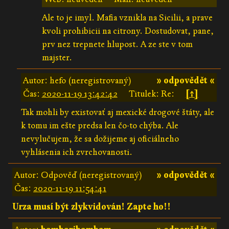
Ale to je imyl. Mafia vznikla na Sicilii, a prave
kvoli prohibicii na citrony. Dostudovat, pane,
prv nez trepnete hlupost. A ze ste v tom
majster.
Autor: hefo (neregistrovaný)
» odpovědět «
Čas:
2020-11-19 13:42:42
Titulek: Re:
[↑]
Tak mohli by existovať aj mexické drogové štáty, ale
k tomu im ešte predsa len čo-to chýba. Ale
nevylučujem, že sa dožijeme aj oficiálneho
vyhlásenia ich zvrchovanosti.
Autor: Odpověď (neregistrovaný)
» odpovědět «
Čas:
2020-11-19 11:54:41
Urza musí být zlykvidován! Zapte ho!!