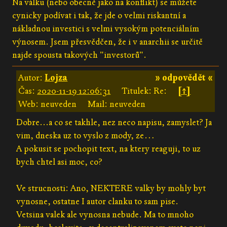
Na válku (nebo obecně jako na konflikt) se můžete
cynicky podívat i tak, že jde o velmi riskantní a
nákladnou investici s velmi vysokým potenciálním
výnosem. Jsem přesvědčen, že i v anarchii se určitě
najde spousta takových "investorů".
Autor:
Lojza
» odpovědět «
Čas:
2020-11-19 12:06:31
Titulek: Re:
[↑]
Web: neuveden
Mail: neuveden
Dobre...a co se takhle, nez neco napisu, zamyslet? Ja
vim, dneska uz to vyslo z mody, ze…
A pokusit se pochopit text, na ktery reaguji, to uz
bych chtel asi moc, co?
Ve strucnosti: Ano, NEKTERE valky by mohly byt
vynosne, ostatne I autor clanku to sam pise.
Vetsina valek ale vynosna nebude. Ma to mnoho