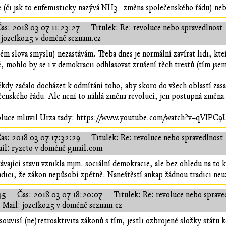
 (či jak to eufemisticky nazývá NH3 - změna společenského řádu) ne
Čas:
2018-03-07 11:23:27
Titulek: Re: revoluce nebo spravedlnost
 jozefko25 v doméně seznam.cz
ém slova smyslu) nezastávám. Třeba dnes je normální zavírat lidi, kte
é, mohlo by se i v demokracii odhlasovat zrušení těch trestů (tím js
y začalo docházet k odmítání toho, aby skoro do všech oblastí zasahov
enského řádu. Ale není to náhlá změna revolucí, jen postupná změna
luce mluvil Urza tady:
https://www.youtube.com/watch?v=qVIPC9
as:
2018-03-07 17:32:29
Titulek: Re: revoluce nebo spravedlnost
il: ryzeto v doméně gmail.com
vající stavu vznikla mjm. sociální demokracie, ale bez ohledu na to
adici, že zákon nepůsobí zpětně. Naneštěstí ankap žádnou tradici neu
45
Čas:
2018-03-07 18:20:07
Titulek: Re: revoluce nebo sprave
Mail: jozefko25 v doméně seznam.cz
souvisí (ne)retroaktivita zákonů s tím, jestli ozbrojené složky státu k