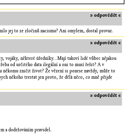
» odpovědět «
inilo jej to ze zločinů nacismu? Ani omylem, dostal provaz.
» odpovědět «
, vojáky, některé úředníky...Mají takoví lidé vůbec nějakou
třeba od určitého data ilegální a oni to musí řešit? A v
u někomu zničit život? Že vězení si ponese navždy, může to
bych někoho trestat jen proto, že dělá něco, co mně přijde
» odpovědět «
rem a dodržováním pravidel.