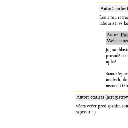
Autor: norbert
Len s tou retro
labouristi vs 
Pa
Autor:
Web: neuv
Jo, souhlas
provádění m
úplně.
Samozřejmě,
úřadech, doz
nezačal tře
Autor: etatista (neregistro
Včera večer pred spaním som
napraviť :-)