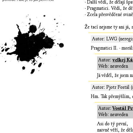
- Další vědí, že dělají šp
- Pragmatici. Vědí, že dě
- Zcela přesvědčené svině
Že tací nejsme ty ani já,
Autor: LWG (neregi
Pragmatici II. - morál
velkej K
Autor:
Web: neuveden
Já věděl, že jsem 
Autor: Pjotr Fostál 
Hm. Tak přemýšlím, d
Vostál Pe
Autor:
Web: neuveden
Asi do tý první,
naivně věří, že děl