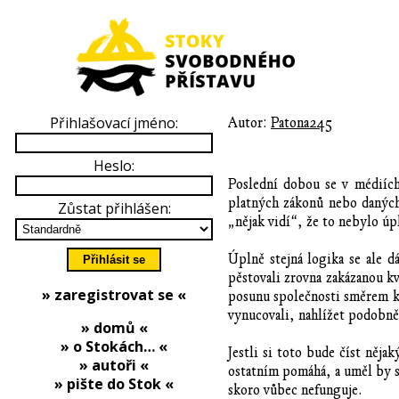
Přihlašovací jméno:
Autor:
Patona245
Heslo:
Poslední dobou se v médiích
platných zákonů nebo daných
Zůstat přihlášen:
„nějak vidí“, že to nebylo úp
Úplně stejná logika se ale d
pěstovali zrovna zakázanou k
» zaregistrovat se «
posunu společnosti směrem k 
vynucovali, nahlížet podobně
» domů «
» o Stokách… «
Jestli si toto bude číst něja
» autoři «
ostatním pomáhá, a uměl by si
» pište do Stok «
skoro vůbec nefunguje.