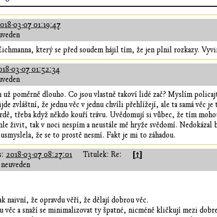
018-03-07 01:19:47
uveden
 Eichmanna, který se před soudem hájil tím, že jen plnil rozkazy. Vyv
018-03-07 01:52:34
uveden
už poměrně dlouho. Co jsou vlastně takoví lidé zač? Myslím policajty
e zvláštní, že jednu věc v jednu chvíli přehlížejí, ale ta samá věc je 
rdě, třeba když někdo kouří trávu. Uvědomují si vůbec, že tím moho
mhle živit, tak v noci nespím a neustále mě hryže svědomí. Nedokázal 
 usmyslela, že se to prostě nesmí. Fakt je mi to záhadou.
[↑]
s:
2018-03-07 08:27:01
Titulek: Re:
 neuveden
ak naivní, že opravdu věří, že dělají dobrou věc.
rou věc a snaží se minimalizovat ty špatné, nicméně kličkují mezi dob