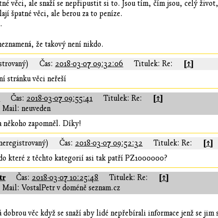
atné věci, ale snaží se nepřipustit si to. Jsou tím, čím jsou, celý život
lají špatné věci, ale berou za to peníze.
.
 neznamená, že takový není nikdo.
[↑]
strovaný)
Čas:
2018-03-07 09:32:06
Titulek: Re:
ní stránku věci neřeší
á
[↑]
Čas:
2018-03-07 09:55:41
Titulek: Re:
Mail: neuveden
na někoho zapomněl. Díky!
[↑]
(neregistrovaný)
Čas:
2018-03-07 09:52:32
Titulek: Re:
o které z těchto kategorií asi tak patří PZ1000000?
tr
[↑]
Čas:
2018-03-07 10:25:48
Titulek: Re:
Mail: VostalPetr v doméně seznam.cz
á dobrou věc když se snaží aby lidé nepřebírali informace jenž se jim s