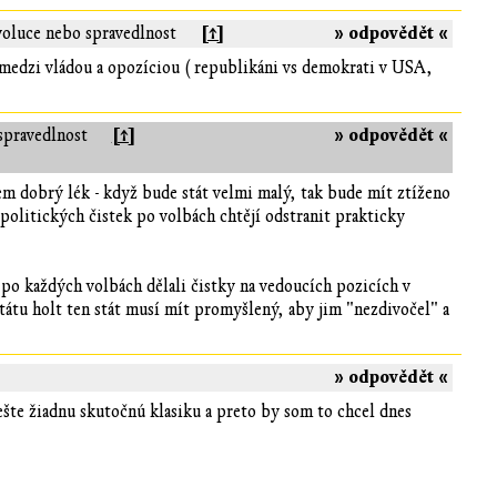
[↑]
» odpovědět «
voluce nebo spravedlnost
y medzi vládou a opozíciou ( republikáni vs demokrati v USA,
[↑]
» odpovědět «
spravedlnost
em dobrý lék - když bude stát velmi malý, tak bude mít ztíženo
olitických čistek po volbách chtějí odstranit prakticky
po každých volbách dělali čistky na vedoucích pozicích v
státu holt ten stát musí mít promyšlený, aby jim "nezdivočel" a
» odpovědět «
šte žiadnu skutočnú klasiku a preto by som to chcel dnes