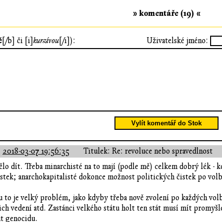
» komentáře (19) «
ě
[/b] či [i]
kurzívou
[/i]):
Uživatelské jméno:
Vylít komentář do Stok
:
2018-03-07 19:56:35
Titulek: Re: revoluce nebo spravedlnost
ělo dít. Třeba minarchisté na to mají (podle mě) celkem dobrý lék - 
tek; anarchokapitalisté dokonce možnost politických čistek po volbá
 to je velký problém, jako kdyby třeba nově zvolení po každých volb
ich vedení atd. Zastánci velkého státu holt ten stát musí mít promyšl
at genocidu.