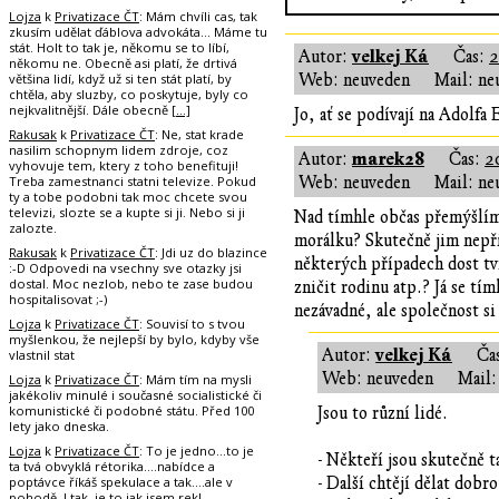
Lojza
k
Privatizace ČT
: Mám chvíli cas, tak
zkusím udělat ďáblova advokáta... Máme tu
stát. Holt to tak je, někomu se to líbí,
velkej Ká
Autor:
Čas:
2
někomu ne. Obecně asi platí, že drtivá
většina lidí, když už si ten stát platí, by
Web: neuveden
Mail: ne
chtěla, aby sluzby, co poskytuje, byly co
nejkvalitnější. Dále obecně
[…]
Jo, ať se podívají na Adolfa
Rakusak
k
Privatizace ČT
: Ne, stat krade
nasilim schopnym lidem zdroje, coz
marek28
Autor:
Čas:
2
vyhovuje tem, ktery z toho benefituji!
Treba zamestnanci statni televize. Pokud
Web: neuveden
Mail: ne
ty a tobe podobni tak moc chcete svou
televizi, slozte se a kupte si ji. Nebo si ji
Nad tímhle občas přemýšlím 
zalozte.
morálku? Skutečně jim nepřijd
Rakusak
k
Privatizace ČT
: Jdi uz do blazince
některých případech dost tv
:-D Odpovedi na vsechny sve otazky jsi
dostal. Moc nezlob, nebo te zase budou
zničit rodinu atp.? Já se tí
hospitalisovat ;-)
nezávadné, ale společnost si
Lojza
k
Privatizace ČT
: Souvisí to s tvou
myšlenkou, že nejlepší by bylo, kdyby vše
velkej Ká
Autor:
Ča
vlastnil stat
Web: neuveden
Mail:
Lojza
k
Privatizace ČT
: Mám tím na mysli
jakékoliv minulé i současné socialistické či
komunistické či podobné státu. Před 100
Jsou to různí lidé.
lety jako dneska.
Lojza
k
Privatizace ČT
: To je jedno...to je
- Někteří jsou skutečně t
ta tvá obvyklá rétorika....nabídce a
poptávce říkáš spekulace a tak....ale v
- Další chtějí dělat dob
pohodě. I tak, je to jak jsem rekl