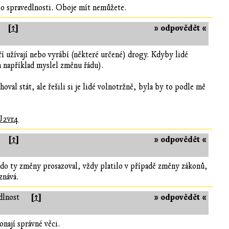
bo spravedlnosti. Oboje mít nemůžete.
[↑]
» odpovědět «
ří užívají nebo vyrábí (některé určené) drogy. Kdyby lidé
em například myslel změnu řádu).
al stát, ale řešili si je lidé volnotržně, byla by to podle mě
.
U2vr4
[↑]
» odpovědět «
 kdo ty změny prosazoval, vždy platilo v případě změny zákonů,
znává.
[↑]
» odpovědět «
dlnost
onají správné věci.