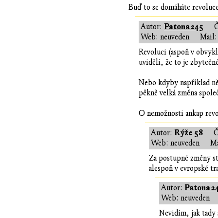
Buď to se domáháte revoluce
Patona245
Autor:
Web: neuveden
Mail:
Revoluci (aspoň v obvykl
uviděli, že to je zbytečn
Nebo kdyby například někd
pěkně velká změna společ
O nemožnosti ankap revo
Rýže 58
Autor:
Č
Web: neuveden
Ma
Za postupné změny stá
alespoň v evropské tr
Patona2
Autor:
Web: neuveden
Nevidím, jak tady 