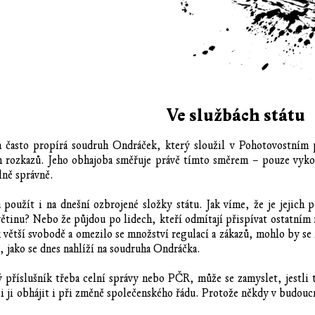
Ve službách státu
 často propírá soudruh Ondráček, který sloužil v Pohotovostním 
 rozkazů. Jeho obhajoba směřuje právě tímto směrem – pouze vykoná
lně správně.
á použít i na dnešní ozbrojené složky státu. Jak víme, že je jejich 
větinu? Nebo že půjdou po lidech, kteří odmítají přispívat ostatním 
větší svobodě a omezilo se množství regulací a zákazů, mohlo by se 
, jako se dnes nahlíží na soudruha Ondráčka.
ký příslušník třeba celní správy nebo PČR, může se zamyslet, jestli
 ji obhájit i při změně společenského řádu. Protože někdy v budoucnu