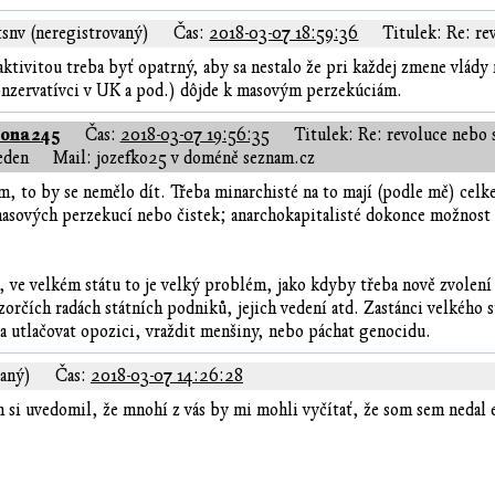
snv (neregistrovaný)
Čas:
2018-03-07 18:59:36
Titulek: Re: re
aktivitou treba byť opatrný, aby sa nestalo že pri každej zmene vlád
konzervatívci v UK a pod.) dôjde k masovým perzekúciám.
tona245
Čas:
2018-03-07 19:56:35
Titulek: Re: revoluce nebo 
eden
Mail: jozefko25 v doméně seznam.cz
ím, to by se nemělo dít. Třeba minarchisté na to mají (podle mě) celk
asových perzekucí nebo čistek; anarchokapitalisté dokonce možnost p
 ve velkém státu to je velký problém, jako kdyby třeba nově zvolení 
orčích radách státních podniků, jejich vedení atd. Zastánci velkého 
ba utlačovat opozici, vraždit menšiny, nebo páchat genocidu.
vaný)
Čas:
2018-03-07 14:26:28
 si uvedomil, že mnohí z vás by mi mohli vyčítať, že som sem nedal e