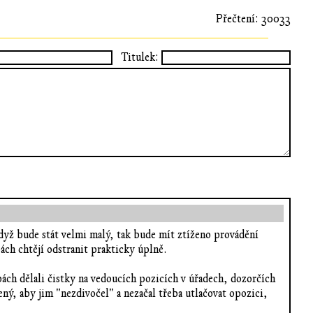
Přečtení: 30033
Titulek:
když bude stát velmi malý, tak bude mít ztíženo provádění
ch chtějí odstranit prakticky úplně.
ách dělali čistky na vedoucích pozicích v úřadech, dozorčích
ený, aby jim "nezdivočel" a nezačal třeba utlačovat opozici,