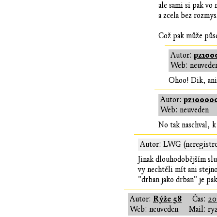
ale sami si pak vo
a zcela bez rozmysl
Což pak může působ
pz100
Autor:
Web: neuvede
Ohoo! Dik, ani
pz10000
Autor:
Web: neuveden
No tak naschval, k
Autor: LWG (neregistr
Jinak dlouhodobějším slu
vy nechtěli mít ani stej
"drban jako drban" je pa
Rýže 58
Autor:
Čas:
20
Web: neuveden
Mail: ry