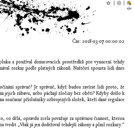
Čas: 2018-03-07 00:00:02
pluku a používal donucovacích prostředků pro vynucení tehdy
val rozkaz podle platných zákonů. Naštěstí spousta lidí dnes
počínání správné? Je správně, když budou zavírat lidi proto, že
na jejich zábavu, nebo páchají zločiny bez obětí? Kdyby došlo k
na současné příslušníky ozbrojených složek, kteří dané regulace
 to, co dělá, opravdu zcela považuje za správnou činnost, kterou
 tvrdit „Však já jen dodržoval tehdejší zákony a plnil rozkazy.“