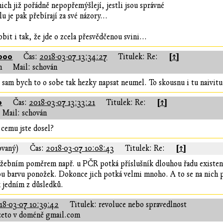
 nich již pořádně nepopřemýšlejí, jestli jsou správné
u je pak přebírají za své názory...
it i tak, že jde o zcela přesvědčenou svini...
000
[↑]
Čas:
2018-03-07 13:34:27
Titulek: Re:
n
Mail: schován
 sam bych to o sobe tak hezky napsat neumel. To skousnu i tu naivitu
0
[↑]
Čas:
2018-03-07 13:33:21
Titulek: Re:
Mail: schován
 cemu jste dosel?
[↑]
ovaný)
Čas:
2018-03-07 10:08:43
Titulek: Re:
žebním poměrem např. u PČR potká příslušník dlouhou řadu existencí
nou barvu ponožek. Dokonce jich potká velmi mnoho. A to se na nich p
k jedním z důsledků.
18-03-07 10:39:42
Titulek: revoluce nebo spravedlnost
zeto v doméně gmail.com