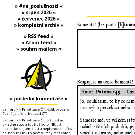
» #ne_poslušnosti «
» srpen 2026 «
» červenec 2026 «
tučn
» kompletní archiv «
Komentář (lze psát i [b]
» RSS feed «
» Atom feed «
» souhrn mailem «
Reagujete na tento komentář:
Patona245
Autor:
Čas
» poslední komentáře «
Jo, souhlasím, to by se nem
masových perzekucí nebo čis
pan Jardík
k
Privatizace ČT
: Kolik procent
Čechů je pro privatizaci ČT?
Samozřejmě, ve velkém státu
pan Jardík
k
Privatizace ČT
: Stát boháči
ukradne auto a tobě dá kolo. NR: „Já
radách státních podniků, jej
nechci kolo, jsem tlust a nepřehodím přes
vraždit menšiny, nebo pách
něj nohu!“ ČR: „To nevadí, tady máš kolo!“