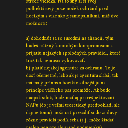
strede vidieka. Na to aby si si svoj
polhektárový pozemoček ochránil pred
hocikým s viac ako 5 samopalníkmi, máš dve
možnosti:
a) dohodnúť sa so susedmi na aliancii, tým
budeš nútený k mnohým kompromisom a
prijatiu nejakých spoločných pravidiel, ktoré
ti až tak nemusia vyhovovať.
b) platiť nejakej agentúre za ochranu. To je
dosť ošemetné, lebo ak je agentúra slabá, tak
má malý prínos a hocikto silnejší ju na
princípe väčšieho psa premôže. Ak bude
naopak silná, bude mať aj pri rešpektovaní
NAPu (čo je veľmi teoretický predpoklad, ale
dajme tomu) možnosť presadiť si do zmluvy
rôzne pravidlá podľa seba (t.j. môže žiadať
nielen peniaze ale aj iné podmienky).