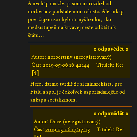
A necháp ma zle, ja som na rozdiel od
norberta v podstate minarchista. Ale ankap
považujem za chybnú myšlienku, ako
medzistupeň na krvavej ceste od štátu k
štátu...
» odpovědět «
Autor: norbertsnv (neregistrovaný)
Čas:
2019-05-06 16:42:44
Titulek: Re:
[↑]
Hefo, darmo tvrdíš že si minarchista, pre
Fialu a spol je čokoľvek usporiadanejšie od
ankapu socializmom.
» odpovědět «
Autor: Duce (neregistrovaný)
Čas:
2019-05-06 17:17:17
Titulek: Re: