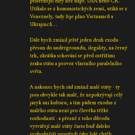
příšernější díry než např. USA nebo ČR.
Utíkalo se z komunistických zemí, utíká se z
Venezuely, tady žije plno Vietnamců a
Ukrajinců...
Dále bych zmínil ještě jeden druh exodu -
přesun do undergroundu, ilegality, na černý
trh, zkrátka schování se před ostřížími
zraku státu a provoz vlastního paralelního
světa.
A nakonec bych rád zmínil malé státy - ty
jsou obvykle tak malé, že nepokrývají celý
jazyk ani kulturu, a tím pádem exodus z
malého státu není pro člověka těžké
rozhodnutí - a přesně z toho důvodu
vytvářejí malé státy často buď daleko
svobodnější prostředí (aby lidé chtěli