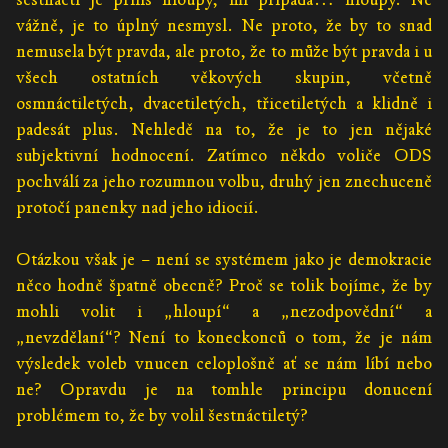
vážně, je to úplný nesmysl. Ne proto, že by to snad
nemusela být pravda, ale proto, že to může být pravda i u
všech ostatních věkových skupin, včetně
osmnáctiletých, dvacetiletých, třicetiletých a klidně i
padesát plus. Nehledě na to, že je to jen nějaké
subjektivní hodnocení. Zatímco někdo voliče ODS
pochválí za jeho rozumnou volbu, druhý jen znechuceně
protočí panenky nad jeho idiocií.
Otázkou však je – není se systémem jako je demokracie
něco hodně špatně obecně? Proč se tolik bojíme, že by
mohli volit i „hloupí“ a „nezodpovědní“ a
„nevzdělaní“? Není to koneckonců o tom, že je nám
výsledek voleb vnucen celoplošně ať se nám líbí nebo
ne? Opravdu je na tomhle principu donucení
problémem to, že by volil šestnáctiletý?