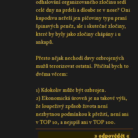
odhalování organizovaného zločinu sedí
celé dny na prdeli a dloube se v nose? Oni
kupodivu neřeší jen píčoviny typu praní
špinavých peněz, ale i skutečné zločiny,
které by byly jako zločiny chápány i u
ankapů.
Přesto nějak nechodí davy ozbrojených
mužů terorizovat ostatní. Přičítal bych to
dvěma věcem:
1) Kdokoliv může být ozbrojen.
2) Ekonomická úroveň je na takové výši,
že loupeživý způsob života není
nezbytnou podmínkou k přežití, není ani
v TOP 10, a nejspíš ani v TOP 100.
» odpovědět «