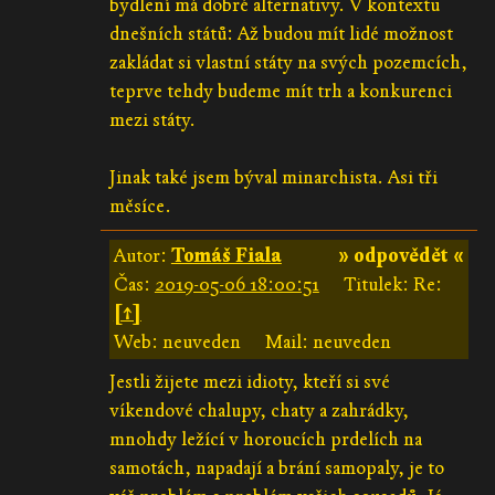
bydlení má dobré alternativy. V kontextu
dnešních států: Až budou mít lidé možnost
zakládat si vlastní státy na svých pozemcích,
teprve tehdy budeme mít trh a konkurenci
mezi státy.
Jinak také jsem býval minarchista. Asi tři
měsíce.
Autor:
Tomáš Fiala
» odpovědět «
Čas:
2019-05-06 18:00:51
Titulek: Re:
[↑]
Web: neuveden
Mail: neuveden
Jestli žijete mezi idioty, kteří si své
víkendové chalupy, chaty a zahrádky,
mnohdy ležící v horoucích prdelích na
samotách, napadají a brání samopaly, je to