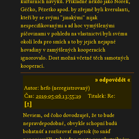
kulturních návyků. Příkladně někdo jako Norek,
Géčko, Pézetko apod. by zřejmě byli kverulanti,
kteří by se svými "jinakými" nijak
nespecifikovanými a ad hoc vymýšlenými
píčovinami v pohledu na vlastnictví byli svému
okolí leda pro smích a to by jejich nejapné
hovadiny v zamýšlených kooperacích
ignorovalo. Dost možná včetně těch samotných
kooperací.
» odpovědět «
Autor: hefo (neregistrovaný)
Čas:
2019-05-06 13:55:19
Titulek: Re:
[↑]
Neviem, od čoho dovodzuješ, že to bude
nepravdepodobné, obvykle schopní budú
bohatnúť a rozširovať majetok (to snáď