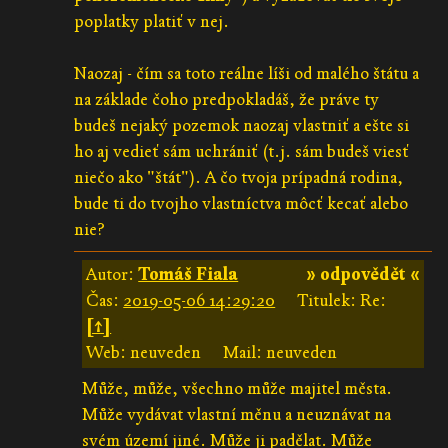
poplatky platiť v nej.
Naozaj - čím sa toto reálne líši od malého štátu a
na základe čoho predpokladáš, že práve ty
budeš nejaký pozemok naozaj vlastniť a ešte si
ho aj vedieť sám uchrániť (t.j. sám budeš viesť
niečo ako "štát"). A čo tvoja prípadná rodina,
bude ti do tvojho vlastníctva môcť kecať alebo
nie?
Autor:
Tomáš Fiala
» odpovědět «
Čas:
2019-05-06 14:29:20
Titulek: Re:
[↑]
Web: neuveden
Mail: neuveden
Může, může, všechno může majitel města.
Může vydávat vlastní měnu a neuznávat na
svém území jiné. Může ji padělat. Může