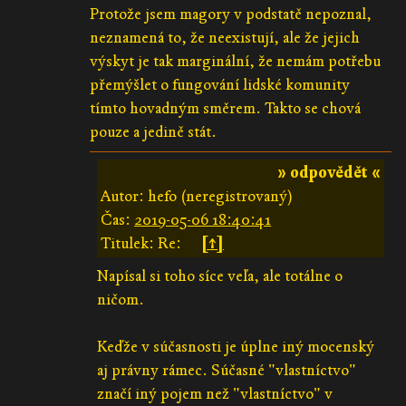
Protože jsem magory v podstatě nepoznal,
neznamená to, že neexistují, ale že jejich
výskyt je tak marginální, že nemám potřebu
přemýšlet o fungování lidské komunity
tímto hovadným směrem. Takto se chová
pouze a jedině stát.
» odpovědět «
Autor: hefo (neregistrovaný)
Čas:
2019-05-06 18:40:41
Titulek: Re:
[↑]
Napísal si toho síce veľa, ale totálne o
ničom.
Keďže v súčasnosti je úplne iný mocenský
aj právny rámec. Súčasné "vlastníctvo"
značí iný pojem než "vlastníctvo" v