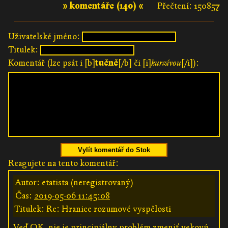
» komentáře (140) «
Přečtení: 150857
Uživatelské jméno:
Titulek:
Komentář (lze psát i [b]
tučně
[/b] či [i]
kurzívou
[/i]):
Vylít komentář do Stok
Reagujete na tento komentář:
Autor: etatista (neregistrovaný)
Čas:
2019-05-06 11:45:08
Titulek: Re: Hranice rozumové vyspělosti
Veď OK, nie je principiálny problém zmeniť vekovú