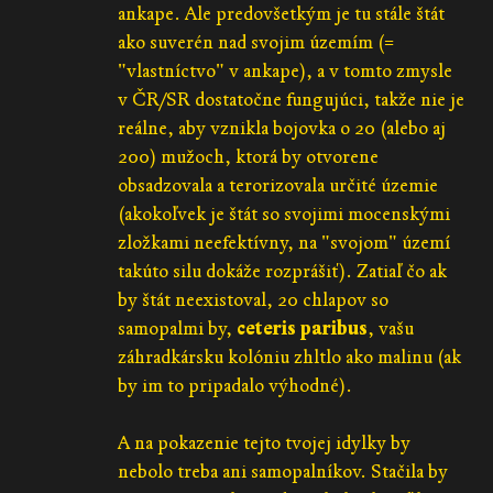
ankape. Ale predovšetkým je tu stále štát
ako suverén nad svojim územím (=
"vlastníctvo" v ankape), a v tomto zmysle
v ČR/SR dostatočne fungujúci, takže nie je
reálne, aby vznikla bojovka o 20 (alebo aj
200) mužoch, ktorá by otvorene
obsadzovala a terorizovala určité územie
(akokoľvek je štát so svojimi mocenskými
zložkami neefektívny, na "svojom" území
takúto silu dokáže rozprášiť). Zatiaľ čo ak
by štát neexistoval, 20 chlapov so
samopalmi by,
ceteris paribus
, vašu
záhradkársku kolóniu zhltlo ako malinu (ak
by im to pripadalo výhodné).
A na pokazenie tejto tvojej idylky by
nebolo treba ani samopalníkov. Stačila by