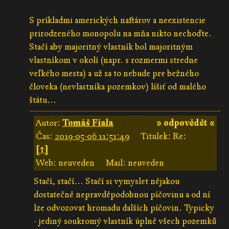
S príkladmi amerických naftárov a neexistencie
prirodzeného monopolu na mňa nikto nechoďte.
Stačí aby majoritný vlastník bol majoritným
vlastníkom v okolí (napr. s rozmermi stredne
veľkého mesta) a už sa to nebude pre bežného
človeka (nevlastníka pozemkov) líšiť od malého
štátu...
Autor:
Tomáš Fiala
» odpovědět «
Čas:
2019-05-06 11:51:49
Titulek: Re:
[↑]
Web: neuveden
Mail: neuveden
Stačí, stačí... Stačí si vymyslet nějakou
dostatečně nepravděpodobnou píčovinu a od ní
lze odvozovat hromadu dalších píčovin. Typicky
- jediný soukromý vlastník úplně všech pozemků