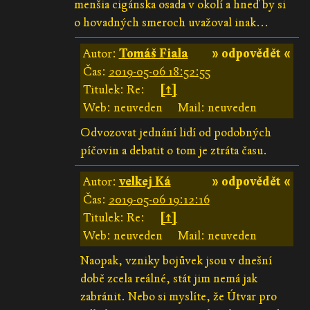
menšia cigánska osada v okolí a hneď by si
o hovadných smeroch uvažoval inak...
Autor:
Tomáš Fiala
» odpovědět «
Čas:
2019-05-06 18:52:55
Titulek: Re:
[↑]
Web: neuveden
Mail: neuveden
Odvozovat jednání lidí od podobných
píčovin a debatit o tom je ztráta času.
Autor:
velkej Ká
» odpovědět «
Čas:
2019-05-06 19:12:16
Titulek: Re:
[↑]
Web: neuveden
Mail: neuveden
Naopak, vzniky bojůvek jsou v dnešní
době zcela reálné, stát jim nemá jak
zabránit. Nebo si myslíte, že Útvar pro