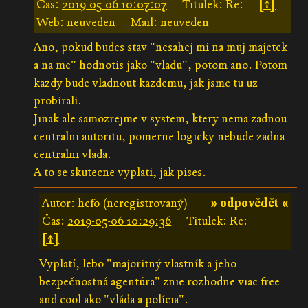
Čas:
2019-05-06 10:07:07
Titulek: Re:
[↑]
Web: neuveden
Mail: neuveden
Ano, pokud budes stav "nesahej mi na muj majetek
a na me" hodnotis jako "vladu", potom ano. Potom
kazdy bude vladnout kazdemu, jak jsme tu uz
probirali.
Jinak ale samozrejme v system, ktery nema zadnou
centralni autoritu, pomerne logicky nebude zadna
centralni vlada.
A to se skutecne vyplati, jak pises.
Autor: hefo (neregistrovaný)
» odpovědět «
Čas:
2019-05-06 10:29:36
Titulek: Re:
[↑]
Vyplatí, lebo "majoritný vlastník a jeho
bezpečnostná agentúra" znie rozhodne viac free
and cool ako "vláda a polícia".