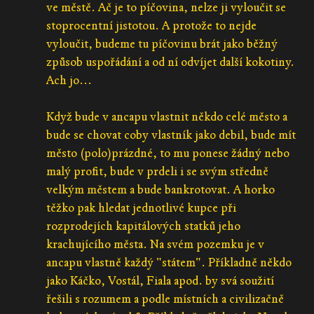
ve městě. Ač je to píčovina, nelze ji vyloučit se
stoprocentní jistotou. A protože to nejde
vyloučit, budeme tu píčovinu brát jako běžný
způsob uspořádání a od ní odvíjet další kokotiny.
Ach jo...
Když bude v ancapu vlastnit někdo celé město a
bude se chovat coby vlastník jako debil, bude mít
město (polo)prázdné, to mu ponese žádný nebo
malý profit, bude v prdeli i se svým středně
velkým městem a bude bankrotovat. A horko
těžko pak hledat jednotlivé kupce při
rozprodejích kapitálových statků jeho
krachujícího města. Na svém pozemku je v
ancapu vlastně každý "státem". Příkladně někdo
jako Káčko, Vostál, Fiala apod. by svá soužití
řešili s rozumem a podle místních a civilizačně