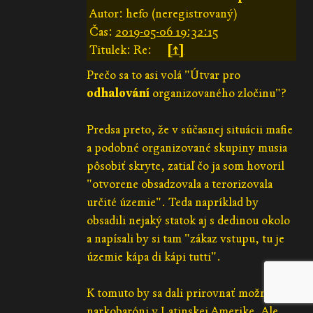
Autor: hefo (neregistrovaný)
Čas:
2019-05-06 19:32:15
Titulek: Re:
[↑]
Prečo sa to asi volá "Útvar pro
odhalování
organizovaného zločinu"?
Predsa preto, že v súčasnej situácii mafie
a podobné organizované skupiny musia
pôsobiť skryte, zatiaľ čo ja som hovoril
"otvorene obsadzovala a terorizovala
určité územie". Teda napríklad by
obsadili nejaký statok aj s dedinou okolo
a napísali by si tam "zákaz vstupu, tu je
územie kápa di kápi tutti".
K tomuto by sa dali prirovnať možno
narkobaróni v Latinskej Amerike. Ale