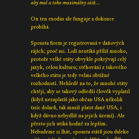
aby mal z toho maximálny zisk...
On ten exodus ale funguje a dokonce
probíhá.
Spousta firem je registrovaná v daňových
rájích; proč asi. Lidí neutíká příliš mnoho,
protože velké státy obvykle pokrývají celý
jazyk, celou kulturu; stěhování z takového
velkého státu je tedy velmi obtížné
rozhodnutí. Nehledě na to, že mnohé státy
chtějí, aby se takový odšedší člověk vyplatil
(když nezaplatíš jako občan USA několik
tisíc dolarů, tak musíš platit daně USA, i
když dávno nebydlíš na jejich území). Ale
přesto jich utíká hodně za lepším.
Nebudeme si lhát, spousta států jsou daleko