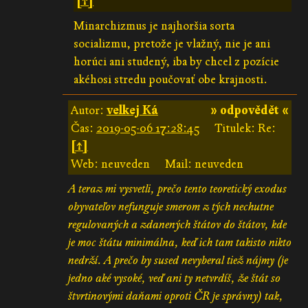
[↑]
Minarchizmus je najhoršia sorta
socializmu, pretože je vlažný, nie je ani
horúci ani studený, iba by chcel z pozície
akéhosi stredu poučovať obe krajnosti.
Autor:
velkej Ká
» odpovědět «
Čas:
2019-05-06 17:28:45
Titulek: Re:
[↑]
Web: neuveden
Mail: neuveden
A teraz mi vysvetli, prečo tento teoretický exodus
obyvateľov nefunguje smerom z tých nechutne
regulovaných a zdanených štátov do štátov, kde
je moc štátu minimálna, keď ich tam takisto nikto
nedrží. A prečo by sused nevyberal tiež nájmy (je
jedno aké vysoké, veď ani ty netvrdíš, že štát so
štvrtinovými daňami oproti ČR je správny) tak,