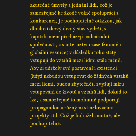
skutečné úmysly a jednání lidí, což je
samozřejmě ke škodě volné spolupráci a
konkurenci; Je pochopitelně otázkou, jak
dlouho takový divný stav vydrží; s
kapitalismem přicházejí nadnárodní
společnosti, a s internetem zase fenomén
globální vesnice; v důsledku toho státy
vstupují do vztahů mezi lidmi stále méně.
Aby si udržely své postavení i existenci
(když nebudou vstupovat do žádných vztahů
mezi lidmi, budou zbytečné), zvyšují míru
vstupování do životů a vztahů lidí, dokud to
lze, a samozřejmě to mohutně podporují
propagandou a různými stmelovacími
projekty atd. Což je bohužel smutné, ale
pochopitelné.