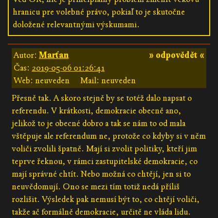
hranicu pre volebné právo, pokiaľ to je skutočne
doložené relevantnými výskumami.
Autor:
Marťan
» odpovědět «
Čas:
2019-05-06 01:26:41
Web: neuveden
Mail: neuveden
Přesně tak. A skoro stejně by se totéž dalo napsat o
referendu. V krátkosti, demokracie obecně ano,
jelikož to je obecné dobro a tak se nám to od mala
vštěpuje ale referendum ne, protože co kdyby si v něm
voliči zvolili špatně. Mají si zvolit politiky, kteří jim
teprve řeknou, v rámci zastupitelské demokracie, co
mají správné chtít. Nebo možná co chtějí, jen si to
neuvědomují. Ono se mezi tím totiž nedá příliš
rozlišit. Výsledek pak nemusí být to, co chtějí voliči,
takže ač formálně demokracie, určitě ne vláda lidu.