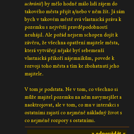
uchrániť
) by mělo hodně málo lidí zájem do
takového města přijít a/nebo v něm žít. Já sám
bych v takovém městě svá vlastnická práva k
pozemku s největší pravděpodobností
neuhájil. Ale pořád nejsem schopen dojít k
závěru, že všechna opatření majitele města,
která vytvářejí nějaké byť sebemenší
vlastnická příkoří nájemníkům, povede k
rozvoji toho města a tím ke zbohatnutí jeho
majitele.
V tom je podstata. Ne v tom, co všechno si
může majitel pozemku na něm navymejšlet a
naoktrojovat, ale v tom, co mu v interakci s
ostatními zajistí co nejméně nákladný život s
co nejméně rozpory s ostatními.
» odpovědět «