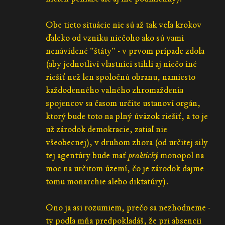
Obe tieto situácie nie sú až tak veľa krokov
ďaleko od vzniku niečoho ako sú vami
nenávidené "štáty" - v prvom prípade zdola
(aby jednotliví vlastníci stihli aj niečo iné
riešiť než len spoločnú obranu, namiesto
každodenného valného zhromaždenia
spojencov sa časom určite ustanoví orgán,
ktorý bude toto na plný úväzok riešiť, a to je
už zárodok demokracie, zatiaľ nie
všeobecnej), v druhom zhora (od určitej sily
tej agentúry bude mať
praktický
monopol na
moc na určitom území, čo je zárodok dajme
tomu monarchie alebo diktatúry).
Ono ja asi rozumiem, prečo sa nezhodneme -
ty podľa mňa predpokladáš, že pri absencii