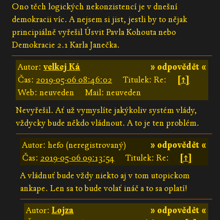
Ono těch logických nekonzistencí je v dnešní
demokracii víc. A nejsem si jist, jestli by to nějak
principiálně vyřešil Úsvit Pavla Kohouta nebo
Demokracie 2.1 Karla Janečka.
Autor:
velkej Ká
» odpovědět «
Čas:
2019-05-06 08:46:02
Titulek: Re:
[↑]
Web: neuveden
Mail: neuveden
Nevyřešil. Ať už vymyslíte jakýkoliv systém vlády,
vždycky bude někdo vládnout. A to je ten problém.
Autor: hefo (neregistrovaný)
» odpovědět «
Čas:
2019-05-06 09:13:54
Titulek: Re:
[↑]
A vládnuť bude vždy niekto aj v tom utopickom
ankape. Len sa to bude volať ináč a to sa oplatí!
Autor:
Lojza
» odpovědět «