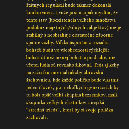
štátnych regulácii bude takmer dokonalá
konkurencia. Lenže ja si naopak myslím, že
tento stav (koexistencia veľkého množstva
podobne majetných/silných subjektov) nie je
stabilný a neobsahuje dostatočné záporné
spätné väzby. Vďaka úsporám z rozsahu
bohatší budú vo všeobecnosti rýchlejšie
bohatnúť než menej bohatí a po druhé, nie
všetci ľudia sú rovnako šikovní. Teda aj keby
na začiatku sme mali akoby obrovskú
šachovnicu, kde každé políčko bude vlastniť
jeden človek, po niekoľkých generáciách by
tu bola opäť veľká skupina bezzemkov, malá
skupinka veľkých vlastníkov a nejaká
"stredná trieda", ktorá by si svoje políčka
zachovala.