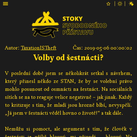
Autor:
TaxationISTheft
Čas: 2019-05-06 00:00:02
Volby od šestnácti?
V poslední době jsem se několikrát setkal s návrhem,
který přinesl někdo ze STAN, že by se volební právo
mohlo posunout od osmnácti na šestnáct. Na sociálních
sítích se na to reaguje velice negativně – jak jinak. Každý
to kritizuje s tím, že mladí jsou hrozně blbí, nevyspělí.
„Já jsem v šestnácti věděl hovno o životě!“ a tak dále.
Nemůžu si pomoct, ale argument s tím, že člověk v
šestnácti je příliš hloupý, mi připadá… hloupý. Ne