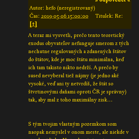
Autor: hefo (neregistrovaný)
Čas:
2019-05-06 15:00:00
Titulek: Re:
[↑]
A teraz mi vysvetli, prečo tento teoretický
exodus obyvateľov nefunguje smerom z tých
nechutne regulovaných a zdanených štátov
do štátov, kde je moc štátu minimálna, keď
ich tam takisto nikto nedrží. A prečo by
sused nevyberal tiež nájmy (je jedno aké
vysoké, veď ani ty netvrdíš, že štát so
štvrtinovými daňami oproti ČR je správny)
tak, aby mal z toho maximálny zisk...
S tým tvojim vlastným pozemkom som
naopak nemyslel v onom meste, ale niekde v