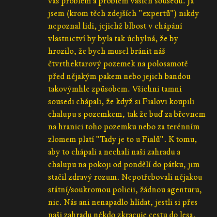
váš problém a problém vašich sousedů. Já
jsem (krom těch zdejších "expertů") nikdy
nepoznal lidi, jejichž blbost v chápání
vlastnictví by byla tak úchylná, že by
hrozilo, že bych musel bránit náš
čtvrthektarový pozemek na polosamotě
před nějakým pakem nebo jejich bandou
takovýmhle způsobem. Všichni tamní
sousedi chápali, že když si Fialovi koupili
chalupu s pozemkem, tak že buď za břevnem
na hranici toho pozemku nebo za terénním
zlomem platí "Tady je to u Fialů". K tomu,
aby to chápali a nechali naši zahradu a
chalupu na pokoji od pondělí do pátku, jim
stačil zdravý rozum. Nepotřebovali nějakou
státní/soukromou policii, žádnou agenturu,
nic. Nás ani nenapadlo hlídat, jestli si přes
naši zahradu někdo zkracuje cestu do lesa.