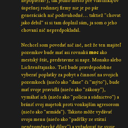
nepopieraš?), tak jedno mesto pre vlastníka/ov
úspešnej rodinnej firmy nie je po pár
generáciách nič podivuhodné... taktiež "chovat
jako debil" si si tam doplnil sám, ja som o jeho
chovaní nič nepredpokladal.
Nechcel som povedať nič iné, než že ten majiteľ
pozemkov bude mať asi rovnakú
moc
ako
mestský štát, predstavme si napr. Monako alebo
Lichtenštajnsko. Tiež bude pravdepodobne
vyberať poplatky za pobyt a činnosť na svojich
pozemkoch (niečo ako "dane" či "mýto"), bude
mať svoje pravidlá (niečo ako "zákony"),
vymáhať ich (niečo ako "polícia a súdnictvo") a
brániť svoj majetok proti vonkajším agresorom
(niečo ako "armáda"). Takisto môže vydávať
svoju menu (niečo ako "padělky ze státní
penězoměnecké dílny") a vyžadovať tie svoje