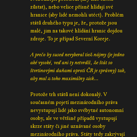
zůstat), nebo velice přísně hlídají své
hranice (aby lidé nemohli utéct). Problém
států druhého typu je, že, protože jsou
malé, jim na takové hlídání hranic dojdou
zdroje. To je případ Severní Koreje.
A prečo by sused nevyberal tiež nájmy (je jedno
aké vysoké, veď ani ty netvrdíš, že štát so
štvrtinovými daňami oproti ČR je správny) tak,
aby mal z toho maximálny zisk...
Protože trh států není dokonalý. V
současném pojetí mezinárodního práva
nevystupují lidé jako svébytné autonomní
osoby, ale ve většině případů vystupují
skrze státy či jiné uznávané osoby
mezinárodního práva. Státy tedy zakrývají