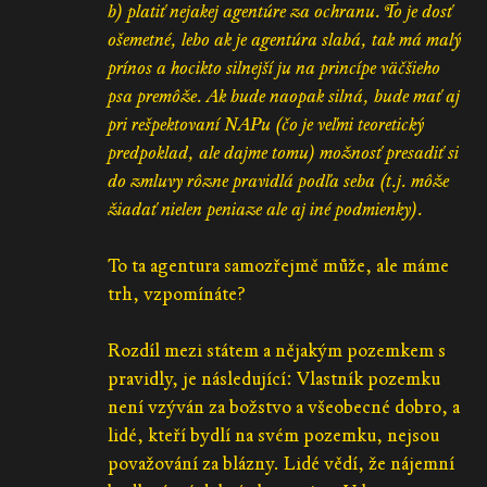
b) platiť nejakej agentúre za ochranu. To je dosť
ošemetné, lebo ak je agentúra slabá, tak má malý
prínos a hocikto silnejší ju na princípe väčšieho
psa premôže. Ak bude naopak silná, bude mať aj
pri rešpektovaní NAPu (čo je veľmi teoretický
predpoklad, ale dajme tomu) možnosť presadiť si
do zmluvy rôzne pravidlá podľa seba (t.j. môže
žiadať nielen peniaze ale aj iné podmienky).
To ta agentura samozřejmě může, ale máme
trh, vzpomínáte?
Rozdíl mezi státem a nějakým pozemkem s
pravidly, je následující: Vlastník pozemku
není vzýván za božstvo a všeobecné dobro, a
lidé, kteří bydlí na svém pozemku, nejsou
považování za blázny. Lidé vědí, že nájemní