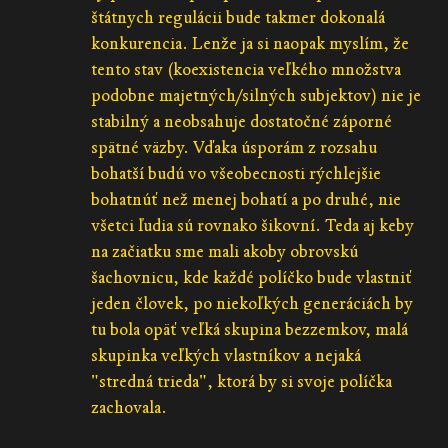
štátnych regulácii bude takmer dokonalá
konkurencia. Lenže ja si naopak myslím, že
tento stav (koexistencia veľkého množstva
podobne majetných/silných subjektov) nie je
stabilný a neobsahuje dostatočné záporné
spätné väzby. Vďaka úsporám z rozsahu
bohatší budú vo všeobecnosti rýchlejšie
bohatnúť než menej bohatí a po druhé, nie
všetci ľudia sú rovnako šikovní. Teda aj keby
na začiatku sme mali akoby obrovskú
šachovnicu, kde každé políčko bude vlastniť
jeden človek, po niekoľkých generáciách by
tu bola opäť veľká skupina bezzemkov, malá
skupinka veľkých vlastníkov a nejaká
"stredná trieda", ktorá by si svoje políčka
zachovala.