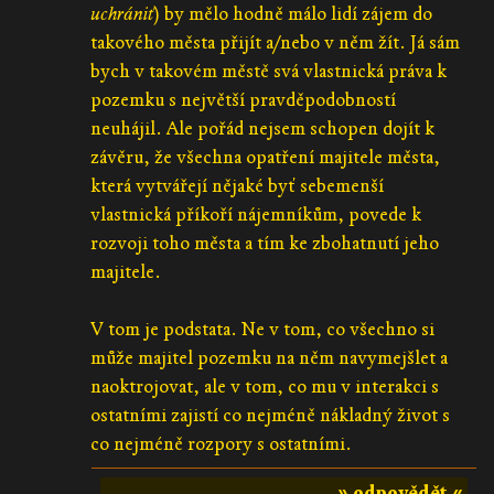
uchrániť
) by mělo hodně málo lidí zájem do
takového města přijít a/nebo v něm žít. Já sám
bych v takovém městě svá vlastnická práva k
pozemku s největší pravděpodobností
neuhájil. Ale pořád nejsem schopen dojít k
závěru, že všechna opatření majitele města,
která vytvářejí nějaké byť sebemenší
vlastnická příkoří nájemníkům, povede k
rozvoji toho města a tím ke zbohatnutí jeho
majitele.
V tom je podstata. Ne v tom, co všechno si
může majitel pozemku na něm navymejšlet a
naoktrojovat, ale v tom, co mu v interakci s
ostatními zajistí co nejméně nákladný život s
co nejméně rozpory s ostatními.
» odpovědět «