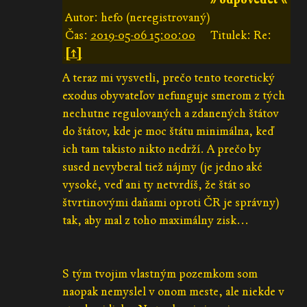
Autor: hefo (neregistrovaný)
Čas:
2019-05-06 15:00:00
Titulek: Re:
[↑]
A teraz mi vysvetli, prečo tento teoretický
exodus obyvateľov nefunguje smerom z tých
nechutne regulovaných a zdanených štátov
do štátov, kde je moc štátu minimálna, keď
ich tam takisto nikto nedrží. A prečo by
sused nevyberal tiež nájmy (je jedno aké
vysoké, veď ani ty netvrdíš, že štát so
štvrtinovými daňami oproti ČR je správny)
tak, aby mal z toho maximálny zisk...
S tým tvojim vlastným pozemkom som
naopak nemyslel v onom meste, ale niekde v