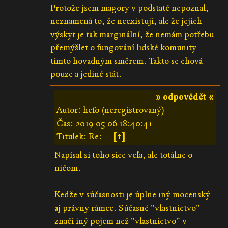
Protože jsem magory v podstatě nepoznal,
neznamená to, že neexistují, ale že jejich
výskyt je tak marginální, že nemám potřebu
přemýšlet o fungování lidské komunity
tímto hovadným směrem. Takto se chová
pouze a jedině stát.
» odpovědět «
Autor: hefo (neregistrovaný)
Čas:
2019-05-06 18:40:41
Titulek: Re:
[↑]
Napísal si toho síce veľa, ale totálne o
ničom.
Keďže v súčasnosti je úplne iný mocenský
aj právny rámec. Súčasné "vlastníctvo"
značí iný pojem než "vlastníctvo" v