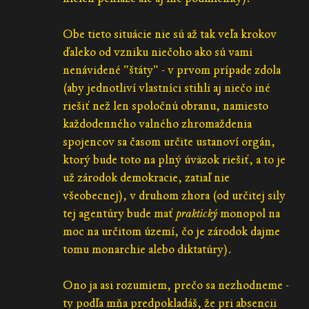
Obe tieto situácie nie sú až tak veľa krokov
ďaleko od vzniku niečoho ako sú vami
nenávidené "štáty" - v prvom prípade zdola
(aby jednotliví vlastníci stihli aj niečo iné
riešiť než len spoločnú obranu, namiesto
každodenného valného zhromaždenia
spojencov sa časom určite ustanoví orgán,
ktorý bude toto na plný úväzok riešiť, a to je
už zárodok demokracie, zatiaľ nie
všeobecnej), v druhom zhora (od určitej sily
tej agentúry bude mať
praktický
monopol na
moc na určitom území, čo je zárodok dajme
tomu monarchie alebo diktatúry).
Ono ja asi rozumiem, prečo sa nezhodneme -
ty podľa mňa predpokladáš, že pri absencii