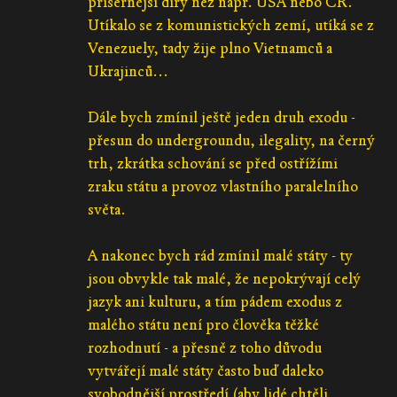
příšernější díry než např. USA nebo ČR.
Utíkalo se z komunistických zemí, utíká se z
Venezuely, tady žije plno Vietnamců a
Ukrajinců...
Dále bych zmínil ještě jeden druh exodu -
přesun do undergroundu, ilegality, na černý
trh, zkrátka schování se před ostřížími
zraku státu a provoz vlastního paralelního
světa.
A nakonec bych rád zmínil malé státy - ty
jsou obvykle tak malé, že nepokrývají celý
jazyk ani kulturu, a tím pádem exodus z
malého státu není pro člověka těžké
rozhodnutí - a přesně z toho důvodu
vytvářejí malé státy často buď daleko
svobodnější prostředí (aby lidé chtěli