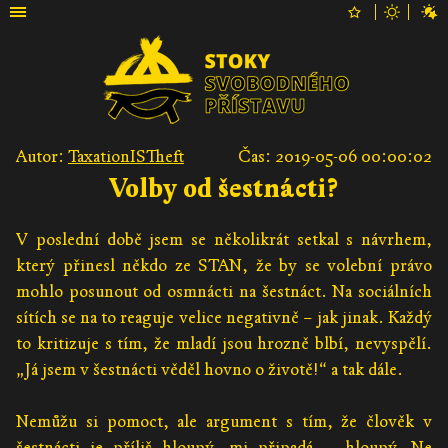
Autor:
TaxationISTheft
Čas: 2019-05-06 00:00:02
Volby od šestnácti?
V poslední době jsem se několikrát setkal s návrhem,
který přinesl někdo ze STAN, že by se volební právo
mohlo posunout od osmnácti na šestnáct. Na sociálních
sítích se na to reaguje velice negativně – jak jinak. Každý
to kritizuje s tím, že mladí jsou hrozně blbí, nevyspělí.
„Já jsem v šestnácti věděl hovno o životě!“ a tak dále.
Nemůžu si pomoct, ale argument s tím, že člověk v
šestnácti je příliš hloupý, mi připadá… hloupý. Ne