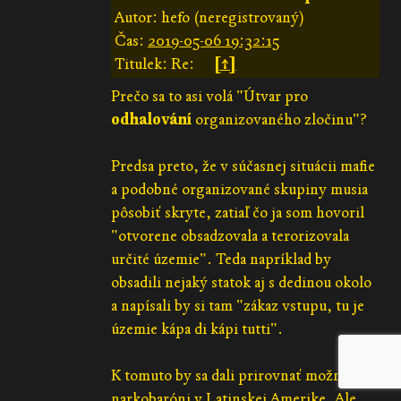
Autor: hefo (neregistrovaný)
Čas:
2019-05-06 19:32:15
Titulek: Re:
[↑]
Prečo sa to asi volá "Útvar pro
odhalování
organizovaného zločinu"?
Predsa preto, že v súčasnej situácii mafie
a podobné organizované skupiny musia
pôsobiť skryte, zatiaľ čo ja som hovoril
"otvorene obsadzovala a terorizovala
určité územie". Teda napríklad by
obsadili nejaký statok aj s dedinou okolo
a napísali by si tam "zákaz vstupu, tu je
územie kápa di kápi tutti".
K tomuto by sa dali prirovnať možno
narkobaróni v Latinskej Amerike. Ale