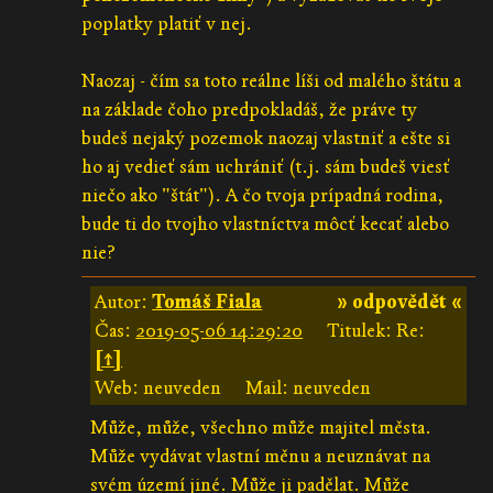
poplatky platiť v nej.
Naozaj - čím sa toto reálne líši od malého štátu a
na základe čoho predpokladáš, že práve ty
budeš nejaký pozemok naozaj vlastniť a ešte si
ho aj vedieť sám uchrániť (t.j. sám budeš viesť
niečo ako "štát"). A čo tvoja prípadná rodina,
bude ti do tvojho vlastníctva môcť kecať alebo
nie?
Autor:
Tomáš Fiala
» odpovědět «
Čas:
2019-05-06 14:29:20
Titulek: Re:
[↑]
Web: neuveden
Mail: neuveden
Může, může, všechno může majitel města.
Může vydávat vlastní měnu a neuznávat na
svém území jiné. Může ji padělat. Může