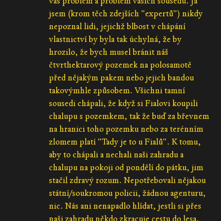
váš problém a problém vašich sousedů. Já
jsem (krom těch zdejších "expertů") nikdy
nepoznal lidi, jejichž blbost v chápání
vlastnictví by byla tak úchylná, že by
hrozilo, že bych musel bránit náš
čtvrthektarový pozemek na polosamotě
před nějakým pakem nebo jejich bandou
takovýmhle způsobem. Všichni tamní
sousedi chápali, že když si Fialovi koupili
chalupu s pozemkem, tak že buď za břevnem
na hranici toho pozemku nebo za terénním
zlomem platí "Tady je to u Fialů". K tomu,
aby to chápali a nechali naši zahradu a
chalupu na pokoji od pondělí do pátku, jim
stačil zdravý rozum. Nepotřebovali nějakou
státní/soukromou policii, žádnou agenturu,
nic. Nás ani nenapadlo hlídat, jestli si přes
naši zahradu někdo zkracuje cestu do lesa.