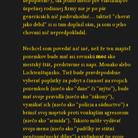
nepopieraš?), tak jedno mesto pre vlastníka/ov
úspešnej rodinnej firmy nie je po pár
generáciách nič podivuhodné... taktiež "chovat
jako debil" si si tam doplnil sám, ja som o jeho
chovaní nič nepredpokladal.
Nechcel som povedať nič iné, než že ten majiteľ
pozemkov bude mať asi rovnakú
moc
ako
mestský štát, predstavme si napr. Monako alebo
Lichtenštajnsko. Tiež bude pravdepodobne
vyberať poplatky za pobyt a činnosť na svojich
pozemkoch (niečo ako "dane" či "mýto"), bude
mať svoje pravidlá (niečo ako "zákony"),
vymáhať ich (niečo ako "polícia a súdnictvo") a
brániť svoj majetok proti vonkajším agresorom
(niečo ako "armáda"). Takisto môže vydávať
svoju menu (niečo ako "padělky ze státní
penězoměnecké dílny") a vyžadovať tie svoje