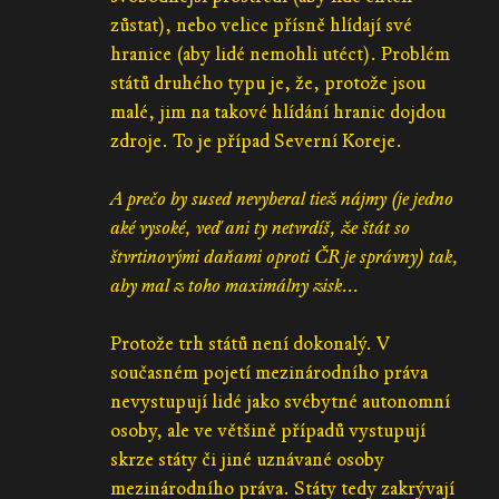
zůstat), nebo velice přísně hlídají své
hranice (aby lidé nemohli utéct). Problém
států druhého typu je, že, protože jsou
malé, jim na takové hlídání hranic dojdou
zdroje. To je případ Severní Koreje.
A prečo by sused nevyberal tiež nájmy (je jedno
aké vysoké, veď ani ty netvrdíš, že štát so
štvrtinovými daňami oproti ČR je správny) tak,
aby mal z toho maximálny zisk...
Protože trh států není dokonalý. V
současném pojetí mezinárodního práva
nevystupují lidé jako svébytné autonomní
osoby, ale ve většině případů vystupují
skrze státy či jiné uznávané osoby
mezinárodního práva. Státy tedy zakrývají