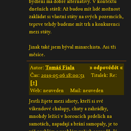
bydlení má dobré alternativy. V kontextu
dnešních států: Až budou mít lidé možnost
zakládat si vlastní státy na svých pozemcích,
teprve tehdy budeme mít trh a konkurenci
mezi státy.
Jinak také jsem býval minarchista. Asi tři
měsíce.
Autor:
Tomáš Fiala
» odpovědět «
Čas:
2019-05-06 18:00:51
Titulek: Re:
[↑]
Web: neuveden
Mail: neuveden
Jestli žijete mezi idioty, kteří si své
víkendové chalupy, chaty a zahrádky,
mnohdy ležící v horoucích prdelích na
samotách, napadají a brání samopaly, je to