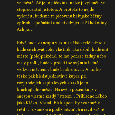
ve městě. Ač je to píčovina, nelze ji vyloučit se
stoprocentní jistotou. A protože to nejde
vyloučit, budeme tu píčovinu brát jako běžný
způsob uspořádání a od ní odvíjet další kokotiny.
Ach jo...
Když bude v ancapu vlastnit někdo celé město a
bude se chovat coby vlastník jako debil, bude mít
město (polo)prázdné, to mu ponese žádný nebo
malý profit, bude v prdeli i se svým středně
velkým městem a bude bankrotovat. A horko
těžko pak hledat jednotlivé kupce při
rozprodejích kapitálových statků jeho
krachujícího města. Na svém pozemku je v
ancapu vlastně každý "státem". Příkladně někdo
jako Káčko, Vostál, Fiala apod. by svá soužití
řešili s rozumem a podle místních a civilizačně