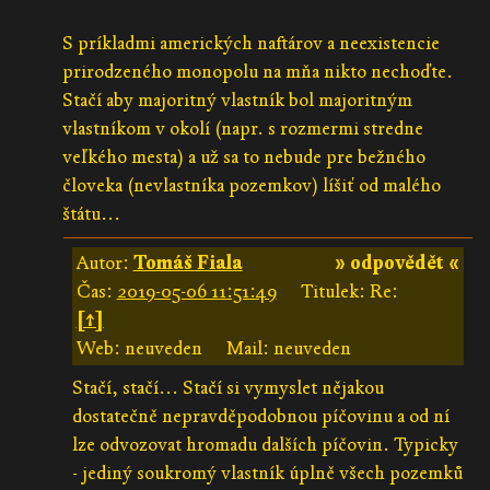
S príkladmi amerických naftárov a neexistencie
prirodzeného monopolu na mňa nikto nechoďte.
Stačí aby majoritný vlastník bol majoritným
vlastníkom v okolí (napr. s rozmermi stredne
veľkého mesta) a už sa to nebude pre bežného
človeka (nevlastníka pozemkov) líšiť od malého
štátu...
Autor:
Tomáš Fiala
» odpovědět «
Čas:
2019-05-06 11:51:49
Titulek: Re:
[↑]
Web: neuveden
Mail: neuveden
Stačí, stačí... Stačí si vymyslet nějakou
dostatečně nepravděpodobnou píčovinu a od ní
lze odvozovat hromadu dalších píčovin. Typicky
- jediný soukromý vlastník úplně všech pozemků