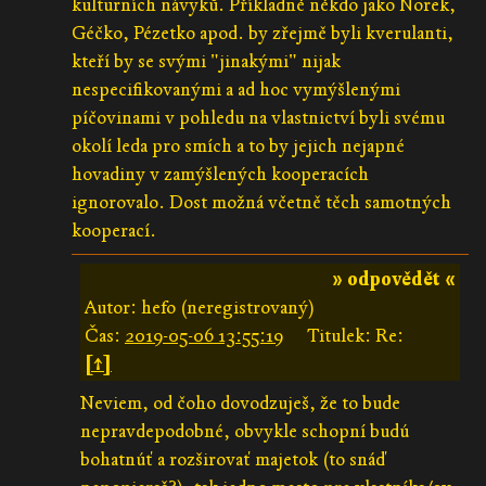
kulturních návyků. Příkladně někdo jako Norek,
Géčko, Pézetko apod. by zřejmě byli kverulanti,
kteří by se svými "jinakými" nijak
nespecifikovanými a ad hoc vymýšlenými
píčovinami v pohledu na vlastnictví byli svému
okolí leda pro smích a to by jejich nejapné
hovadiny v zamýšlených kooperacích
ignorovalo. Dost možná včetně těch samotných
kooperací.
» odpovědět «
Autor: hefo (neregistrovaný)
Čas:
2019-05-06 13:55:19
Titulek: Re:
[↑]
Neviem, od čoho dovodzuješ, že to bude
nepravdepodobné, obvykle schopní budú
bohatnúť a rozširovať majetok (to snáď