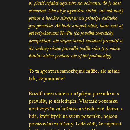
b) platiť nejakej agentúre za ochranu. To je dosť
ošemetné, lebo ak je agentúra slabá, tak má malý
prínos a hocikto silnejší ju na princípe väčšieho
psa premôže. Ak bude naopak silná, bude mať aj
pri rešpektovaní NAPu (čo je veľmi teoretický
predpoklad, ale dajme tomu) možnosť presadiť si
do zmluvy rôzne pravidlá podľa seba (t.j. môže
žiadať nielen peniaze ale aj iné podmienky).
To ta agentura samozřejmě může, ale máme
trh, vzpomínáte?
Rozdíl mezi státem a nějakým pozemkem s
pravidly, je následující: Vlastník pozemku
není vzýván za božstvo a všeobecné dobro, a
lidé, kteří bydlí na svém pozemku, nejsou
považování za blázny. Lidé vědí, že nájemní