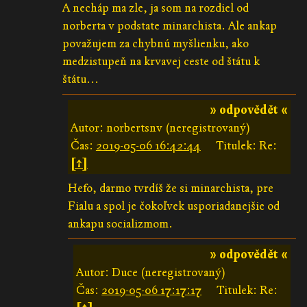
A necháp ma zle, ja som na rozdiel od
norberta v podstate minarchista. Ale ankap
považujem za chybnú myšlienku, ako
medzistupeň na krvavej ceste od štátu k
štátu...
» odpovědět «
Autor: norbertsnv (neregistrovaný)
Čas:
2019-05-06 16:42:44
Titulek: Re:
[↑]
Hefo, darmo tvrdíš že si minarchista, pre
Fialu a spol je čokoľvek usporiadanejšie od
ankapu socializmom.
» odpovědět «
Autor: Duce (neregistrovaný)
Čas:
2019-05-06 17:17:17
Titulek: Re: