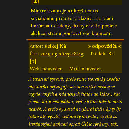
[↑]
Minarchizmus je najhoršia sorta
socializmu, pretože je vlažný, nie je ani
horúci ani studený, iba by chcel z pozície
akéhosi stredu poučovať obe krajnosti.
Autor:
velkej Ká
» odpovědět «
Čas:
2019-05-06 17:28:45
Titulek: Re:
[↑]
Web: neuveden
Mail: neuveden
A teraz mi vysvetli, prečo tento teoretický exodus
obyvateľov nefunguje smerom z tých nechutne
regulovaných a zdanených štátov do štátov, kde
je moc štátu minimálna, keď ich tam takisto nikto
nedrží. A prečo by sused nevyberal tiež nájmy (je
jedno aké vysoké, veď ani ty netvrdíš, že štát so
štvrtinovými daňami oproti ČR je správny) tak,