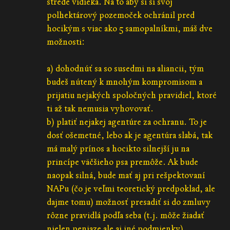
strede vidieka. Na to aby si si svoj
polhektárový pozemoček ochránil pred
hocikým s viac ako 5 samopalníkmi, máš dve
možnosti:
a) dohodnúť sa so susedmi na aliancii, tým
budeš nútený k mnohým kompromisom a
prijatiu nejakých spoločných pravidiel, ktoré
ti až tak nemusia vyhovovať.
b) platiť nejakej agentúre za ochranu. To je
dosť ošemetné, lebo ak je agentúra slabá, tak
má malý prínos a hocikto silnejší ju na
princípe väčšieho psa premôže. Ak bude
naopak silná, bude mať aj pri rešpektovaní
NAPu (čo je veľmi teoretický predpoklad, ale
dajme tomu) možnosť presadiť si do zmluvy
rôzne pravidlá podľa seba (t.j. môže žiadať
nielen peniaze ale aj iné podmienky).