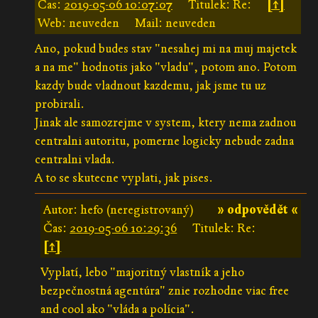
Čas:
2019-05-06 10:07:07
Titulek: Re:
[↑]
Web: neuveden
Mail: neuveden
Ano, pokud budes stav "nesahej mi na muj majetek
a na me" hodnotis jako "vladu", potom ano. Potom
kazdy bude vladnout kazdemu, jak jsme tu uz
probirali.
Jinak ale samozrejme v system, ktery nema zadnou
centralni autoritu, pomerne logicky nebude zadna
centralni vlada.
A to se skutecne vyplati, jak pises.
Autor: hefo (neregistrovaný)
» odpovědět «
Čas:
2019-05-06 10:29:36
Titulek: Re:
[↑]
Vyplatí, lebo "majoritný vlastník a jeho
bezpečnostná agentúra" znie rozhodne viac free
and cool ako "vláda a polícia".