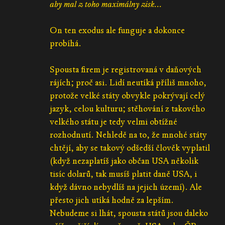
aby mal z toho maximálny zisk...
On ten exodus ale funguje a dokonce
probíhá.
Spousta firem je registrovaná v daňových
rájích; proč asi. Lidí neutíká příliš mnoho,
protože velké státy obvykle pokrývají celý
jazyk, celou kulturu; stěhování z takového
velkého státu je tedy velmi obtížné
rozhodnutí. Nehledě na to, že mnohé státy
chtějí, aby se takový odšedší člověk vyplatil
(když nezaplatíš jako občan USA několik
tisíc dolarů, tak musíš platit daně USA, i
když dávno nebydlíš na jejich území). Ale
přesto jich utíká hodně za lepším.
Nebudeme si lhát, spousta států jsou daleko