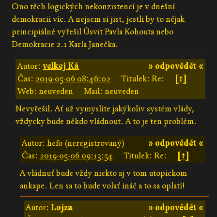
Ono těch logických nekonzistencí je v dnešní
demokracii víc. A nejsem si jist, jestli by to nějak
principiálně vyřešil Úsvit Pavla Kohouta nebo
Demokracie 2.1 Karla Janečka.
Autor:
velkej Ká
» odpovědět «
Čas:
2019-05-06 08:46:02
Titulek: Re:
[↑]
Web: neuveden
Mail: neuveden
Nevyřešil. Ať už vymyslíte jakýkoliv systém vlády,
vždycky bude někdo vládnout. A to je ten problém.
Autor: hefo (neregistrovaný)
» odpovědět «
Čas:
2019-05-06 09:13:54
Titulek: Re:
[↑]
A vládnuť bude vždy niekto aj v tom utopickom
ankape. Len sa to bude volať ináč a to sa oplatí!
Autor:
Lojza
» odpovědět «