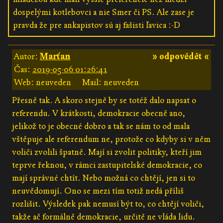
dospelými kotlebovci a nie Smer či PS. Ale zase je
pravda že pre ankapistov sú aj fašisti ľavica :-D
Autor:
Marťan
» odpovědět «
Čas:
2019-05-06 01:26:41
Web: neuveden
Mail: neuveden
Přesně tak. A skoro stejně by se totéž dalo napsat o
referendu. V krátkosti, demokracie obecně ano,
jelikož to je obecné dobro a tak se nám to od mala
vštěpuje ale referendum ne, protože co kdyby si v něm
voliči zvolili špatně. Mají si zvolit politiky, kteří jim
teprve řeknou, v rámci zastupitelské demokracie, co
mají správné chtít. Nebo možná co chtějí, jen si to
neuvědomují. Ono se mezi tím totiž nedá příliš
rozlišit. Výsledek pak nemusí být to, co chtějí voliči,
takže ač formálně demokracie, určitě ne vláda lidu.