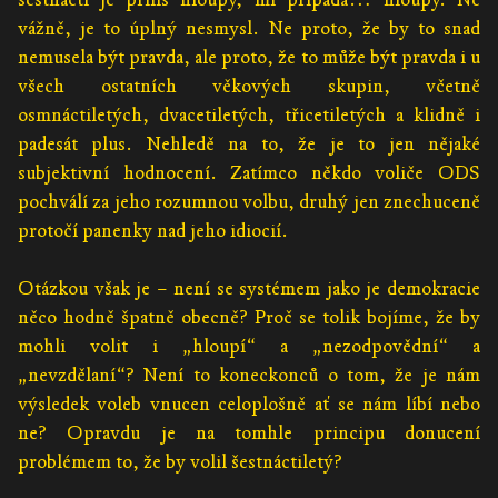
vážně, je to úplný nesmysl. Ne proto, že by to snad
nemusela být pravda, ale proto, že to může být pravda i u
všech ostatních věkových skupin, včetně
osmnáctiletých, dvacetiletých, třicetiletých a klidně i
padesát plus. Nehledě na to, že je to jen nějaké
subjektivní hodnocení. Zatímco někdo voliče ODS
pochválí za jeho rozumnou volbu, druhý jen znechuceně
protočí panenky nad jeho idiocií.
Otázkou však je – není se systémem jako je demokracie
něco hodně špatně obecně? Proč se tolik bojíme, že by
mohli volit i „hloupí“ a „nezodpovědní“ a
„nevzdělaní“? Není to koneckonců o tom, že je nám
výsledek voleb vnucen celoplošně ať se nám líbí nebo
ne? Opravdu je na tomhle principu donucení
problémem to, že by volil šestnáctiletý?