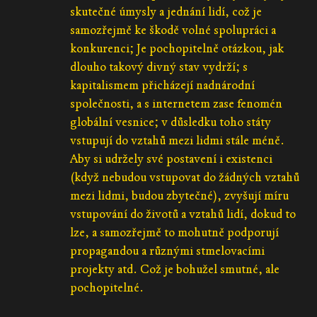
skutečné úmysly a jednání lidí, což je
samozřejmě ke škodě volné spolupráci a
konkurenci; Je pochopitelně otázkou, jak
dlouho takový divný stav vydrží; s
kapitalismem přicházejí nadnárodní
společnosti, a s internetem zase fenomén
globální vesnice; v důsledku toho státy
vstupují do vztahů mezi lidmi stále méně.
Aby si udržely své postavení i existenci
(když nebudou vstupovat do žádných vztahů
mezi lidmi, budou zbytečné), zvyšují míru
vstupování do životů a vztahů lidí, dokud to
lze, a samozřejmě to mohutně podporují
propagandou a různými stmelovacími
projekty atd. Což je bohužel smutné, ale
pochopitelné.