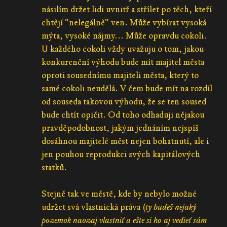
násilím držet lidi uvnitř a střílet po těch, kteří
chtějí "nelegálně" ven. Může vybírat vysoká
mýta, vysoké nájmy... Může opravdu cokoli.
U každého cokoli vždy uvažuju o tom, jakou
konkurenční výhodu bude mít majitel města
oproti sousednímu majiteli města, který to
samé cokoli neudělá. V čem bude mít na rozdíl
od souseda takovou výhodu, že se ten soused
bude chtít opičit. Od toho odhaduji nějakou
pravděpodobnost, jakým jednáním nejspíš
dosáhnou majitelé měst nejen bohatnutí, ale i
jen pouhou reprodukci svých kapitálových
statků.
Stejně tak ve městě, kde by nebylo možné
udržet svá vlastnická práva (
ty budeš nejaký
pozemok naozaj vlastniť a ešte si ho aj vedieť sám