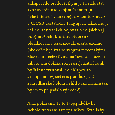
ankape. Ale predovšetkým je tu stále štát
ako suverén nad svojim územím (=
"vlastníctvo" v ankape), a v tomto zmysle
v ČR/SR dostatočne fungujúci, takže nie je
reálne, aby vznikla bojovka o 20 (alebo aj
200) mužoch, ktorá by otvorene
obsadzovala a terorizovala určité územie
(akokoľvek je štát so svojimi mocenskými
zložkami neefektívny, na "svojom" území
takúto silu dokáže rozprášiť). Zatiaľ čo ak
by štát neexistoval, 20 chlapov so
samopalmi by,
ceteris paribus
, vašu
záhradkársku kolóniu zhltlo ako malinu (ak
by im to pripadalo výhodné).
A na pokazenie tejto tvojej idylky by
nebolo treba ani samopalníkov. Stačila by