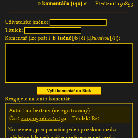
» komentáře (140) «
Přečtení: 150853
Uživatelské jméno:
Titulek:
Komentář (lze psát i [b]
tučně
[/b] či [i]
kurzívou
[/i]):
Vylít komentář do Stok
Reagujete na tento komentář:
Autor: norbertsnv (neregistrovaný)
Čas:
2019-05-06 22:11:59
Titulek: Re:
No neviem, ja si pamätám jeden prieskum medzi
mládežou kde mali vyššie preferencie než medzi