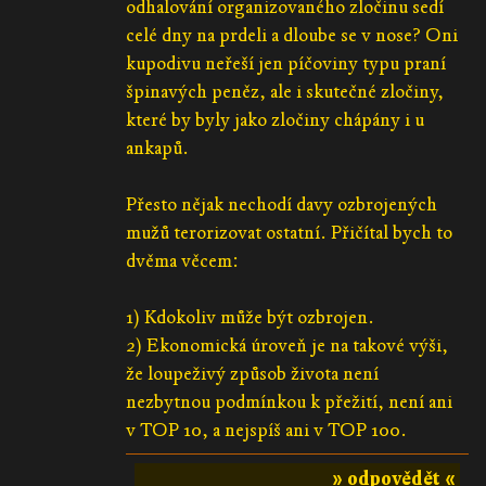
odhalování organizovaného zločinu sedí
celé dny na prdeli a dloube se v nose? Oni
kupodivu neřeší jen píčoviny typu praní
špinavých peněz, ale i skutečné zločiny,
které by byly jako zločiny chápány i u
ankapů.
Přesto nějak nechodí davy ozbrojených
mužů terorizovat ostatní. Přičítal bych to
dvěma věcem:
1) Kdokoliv může být ozbrojen.
2) Ekonomická úroveň je na takové výši,
že loupeživý způsob života není
nezbytnou podmínkou k přežití, není ani
v TOP 10, a nejspíš ani v TOP 100.
» odpovědět «