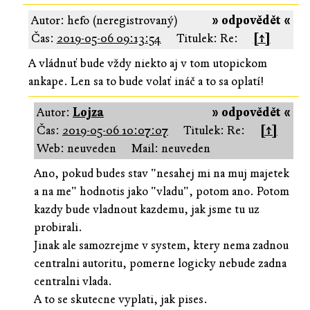
Autor: hefo (neregistrovaný)
» odpovědět «
Čas:
2019-05-06 09:13:54
Titulek: Re:
[↑]
A vládnuť bude vždy niekto aj v tom utopickom
ankape. Len sa to bude volať ináč a to sa oplatí!
Autor:
Lojza
» odpovědět «
Čas:
2019-05-06 10:07:07
Titulek: Re:
[↑]
Web: neuveden
Mail: neuveden
Ano, pokud budes stav "nesahej mi na muj majetek
a na me" hodnotis jako "vladu", potom ano. Potom
kazdy bude vladnout kazdemu, jak jsme tu uz
probirali.
Jinak ale samozrejme v system, ktery nema zadnou
centralni autoritu, pomerne logicky nebude zadna
centralni vlada.
A to se skutecne vyplati, jak pises.