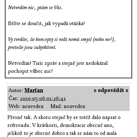
Netvrdím nic, ptám se Vás.
Běžte se doučit, jak vypadá otázka!
Vy tvrdíte, že koncepty si volit nemá smysl (nebo ne?),
protože jsou subjektivní.
Netvrdím! Tisíc zpráv a stejně jste nedokázal
pochopit vůbec nic!
Autor:
Marťan
» odpovědět «
Čas:
2019-05-06 01:26:41
Web: neuveden
Mail: neuveden
Přesně tak. A skoro stejně by se totéž dalo napsat o
referendu. V krátkosti, demokracie obecně ano,
jelikož to je obecné dobro a tak se nám to od mala