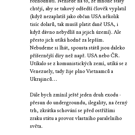
rozhodnutí. Nehledě na to, že mnohé státy
chtějí, aby se takový odšedší člověk vyplatil
(když nezaplatíš jako občan USA několik
tisíc dolarů, tak musíš platit daně USA, i
když dávno nebydlíš na jejich území). Ale
přesto jich utíká hodně za lepším.
Nebudeme si lhát, spousta států jsou daleko
příšernější díry než např. USA nebo ČR.
Utíkalo se z komunistických zemí, utíká se z
Venezuely, tady žije plno Vietnamců a
Ukrajinců...
Dále bych zmínil ještě jeden druh exodu -
přesun do undergroundu, ilegality, na černý
trh, zkrátka schování se před ostřížími
zraku státu a provoz vlastního paralelního
světa.