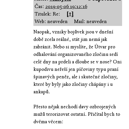
Čas:
2019-05-06 19:12:16
Titulek: Re:
[↑]
Web: neuveden
Mail: neuveden
Naopak, vzniky bojůvek jsou v dnešní
době zcela reálné, stát jim nemá jak
zabránit. Nebo si myslíte, že Útvar pro
odhalování organizovaného zločinu sedí
celé dny na prdeli a dloube se v nose? Oni
kupodivu neřeší jen píčoviny typu praní
špinavých peněz, ale i skutečné zločiny,
které by byly jako zločiny chápány i u
ankapů.
Přesto nějak nechodí davy ozbrojených
mužů terorizovat ostatní. Přičítal bych to
dvěma věcem: