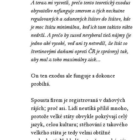
A teraz mi vysvetli, prečo tento teoretický exodus
obyvateľov nefunguje smerom z tých nechutne
regulovaných a zdanených štátov do štátov, kde
je moc štátu minimálna, keď ich tam takisto nikto
nedrží. A prečo by sused nevyberal tiež nájmy (je
jedno aké vysoké, veď ani ty netvrdíš, že štát so
štvrtinovými daňami oproti ČR je správny) tak,
aby mal z toho maximálny zisk...
On ten exodus ale funguje a dokonce
probíhá.
Spousta firem je registrovaná v daňových
rájích; proč asi. Lidí neutíká příliš mnoho,
protože velké státy obvykle pokrývají celý
jazyk, celou kulturu; stěhování z takového
velkého státu je tedy velmi obtížné