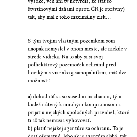
vysoké, veď ani ty netvrdíš, že štát so
štvrtinovými daňami oproti ČR je správny)
tak, aby mal z toho maximálny zisk...
S tým tvojim vlastným pozemkom som
naopak nemyslel v onom meste, ale niekde v
strede vidieka. Na to aby si si svoj
polhektárový pozemoček ochránil pred
hocikým s viac ako 5 samopalníkmi, máš dve
možnosti:
a) dohodnúť sa so susedmi na aliancii, tým
budeš nútený k mnohým kompromisom a
prijatiu nejakých spoločných pravidiel, ktoré
ti až tak nemusia vyhovovať.
b) platiť nejakej agentúre za ochranu. To je
dosť ošemetné, lebo ak je agentúra slabá, tak