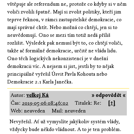
vštěpuje ale referendum ne, protože co kdyby si v něm
voliči zvolili špatně. Mají si zvolit politiky, kteří jim
teprve řeknou, v rámci zastupitelské demokracie, co
mají správné chtít. Nebo možná co chtějí, jen si to
neuvědomují. Ono se mezi tím totiž nedá příliš
rozlišit. Výsledek pak nemusí být to, co chtějí voliči,
takže ač formálně demokracie, určitě ne vláda lidu.
Ono těch logických nekonzistencí je v dnešní
demokracii víc. A nejsem si jist, jestli by to nějak
principiálně vyřešil Úsvit Pavla Kohouta nebo
Demokracie 2.1 Karla Janečka.
Autor:
velkej Ká
» odpovědět «
Čas:
2019-05-06 08:46:02
Titulek: Re:
[↑]
Web: neuveden
Mail: neuveden
Nevyřešil. Ať už vymyslíte jakýkoliv systém vlády,
vždycky bude někdo vládnout. A to je ten problém.