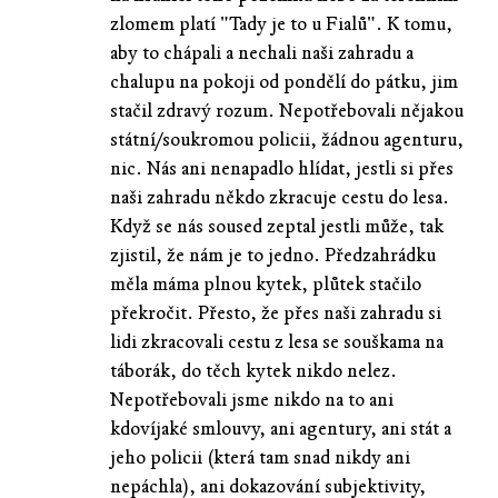
zlomem platí "Tady je to u Fialů". K tomu,
aby to chápali a nechali naši zahradu a
chalupu na pokoji od pondělí do pátku, jim
stačil zdravý rozum. Nepotřebovali nějakou
státní/soukromou policii, žádnou agenturu,
nic. Nás ani nenapadlo hlídat, jestli si přes
naši zahradu někdo zkracuje cestu do lesa.
Když se nás soused zeptal jestli může, tak
zjistil, že nám je to jedno. Předzahrádku
měla máma plnou kytek, plůtek stačilo
překročit. Přesto, že přes naši zahradu si
lidi zkracovali cestu z lesa se souškama na
táborák, do těch kytek nikdo nelez.
Nepotřebovali jsme nikdo na to ani
kdovíjaké smlouvy, ani agentury, ani stát a
jeho policii (která tam snad nikdy ani
nepáchla), ani dokazování subjektivity,