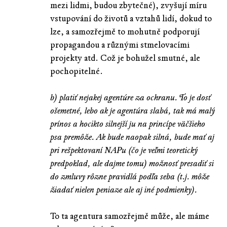
mezi lidmi, budou zbytečné), zvyšují míru
vstupování do životů a vztahů lidí, dokud to
lze, a samozřejmě to mohutně podporují
propagandou a různými stmelovacími
projekty atd. Což je bohužel smutné, ale
pochopitelné.
b) platiť nejakej agentúre za ochranu. To je dosť
ošemetné, lebo ak je agentúra slabá, tak má malý
prínos a hocikto silnejší ju na princípe väčšieho
psa premôže. Ak bude naopak silná, bude mať aj
pri rešpektovaní NAPu (čo je veľmi teoretický
predpoklad, ale dajme tomu) možnosť presadiť si
do zmluvy rôzne pravidlá podľa seba (t.j. môže
žiadať nielen peniaze ale aj iné podmienky).
To ta agentura samozřejmě může, ale máme