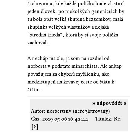
šachovnicu, kde každé políčko bude vlastniť
jeden človek, po niekoľkých generáciách by
tu bola opäť veľká skupina bezzemkov, malá
skupinka veľkých vlastníkov a nejaká
"stredná trieda", ktorá by si svoje políčka
zachovala.
A necháp ma zle, ja som na rozdiel od
norberta v podstate minarchista. Ale ankap
považujem za chybnú myšlienku, ako
medzistupeň na krvavej ceste od štátu k
štátu...
» odpovědět «
Autor: norbertsnv (neregistrovaný)
Čas:
2019-05-06 16:42:44
Titulek: Re:
[↑]