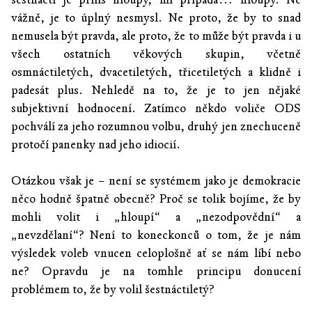
vážně, je to úplný nesmysl. Ne proto, že by to snad
nemusela být pravda, ale proto, že to může být pravda i u
všech ostatních věkových skupin, včetně
osmnáctiletých, dvacetiletých, třicetiletých a klidně i
padesát plus. Nehledě na to, že je to jen nějaké
subjektivní hodnocení. Zatímco někdo voliče ODS
pochválí za jeho rozumnou volbu, druhý jen znechuceně
protočí panenky nad jeho idiocií.
Otázkou však je – není se systémem jako je demokracie
něco hodně špatně obecně? Proč se tolik bojíme, že by
mohli volit i „hloupí“ a „nezodpovědní“ a
„nevzdělaní“? Není to koneckonců o tom, že je nám
výsledek voleb vnucen celoplošně ať se nám líbí nebo
ne? Opravdu je na tomhle principu donucení
problémem to, že by volil šestnáctiletý?