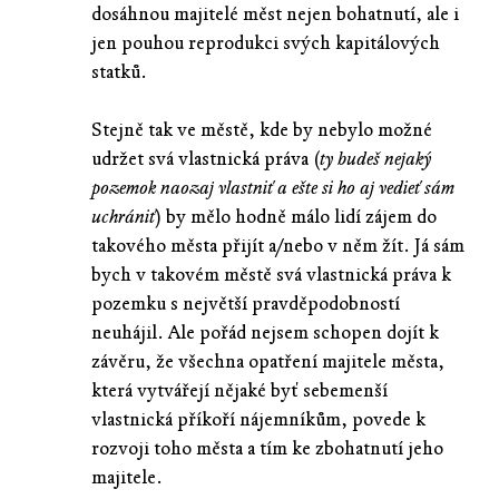
dosáhnou majitelé měst nejen bohatnutí, ale i
jen pouhou reprodukci svých kapitálových
statků.
Stejně tak ve městě, kde by nebylo možné
udržet svá vlastnická práva (
ty budeš nejaký
pozemok naozaj vlastniť a ešte si ho aj vedieť sám
uchrániť
) by mělo hodně málo lidí zájem do
takového města přijít a/nebo v něm žít. Já sám
bych v takovém městě svá vlastnická práva k
pozemku s největší pravděpodobností
neuhájil. Ale pořád nejsem schopen dojít k
závěru, že všechna opatření majitele města,
která vytvářejí nějaké byť sebemenší
vlastnická příkoří nájemníkům, povede k
rozvoji toho města a tím ke zbohatnutí jeho
majitele.