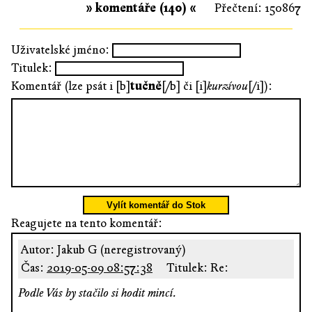
» komentáře (140) «
Přečtení: 150867
Uživatelské jméno:
Titulek:
Komentář (lze psát i [b]
tučně
[/b] či [i]
kurzívou
[/i]):
Vylít komentář do Stok
Reagujete na tento komentář:
Autor: Jakub G (neregistrovaný)
Čas:
2019-05-09 08:57:38
Titulek: Re:
Podle Vás by stačilo si hodit mincí.