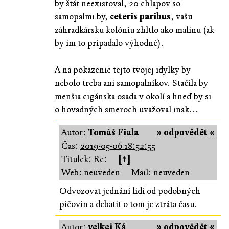
by štát neexistoval, 20 chlapov so
samopalmi by,
ceteris paribus
, vašu
záhradkársku kolóniu zhltlo ako malinu (ak
by im to pripadalo výhodné).
A na pokazenie tejto tvojej idylky by
nebolo treba ani samopalníkov. Stačila by
menšia cigánska osada v okolí a hneď by si
o hovadných smeroch uvažoval inak...
Autor:
Tomáš Fiala
» odpovědět «
Čas:
2019-05-06 18:52:55
Titulek: Re:
[↑]
Web: neuveden
Mail: neuveden
Odvozovat jednání lidí od podobných
píčovin a debatit o tom je ztráta času.
Autor:
velkej Ká
» odpovědět «