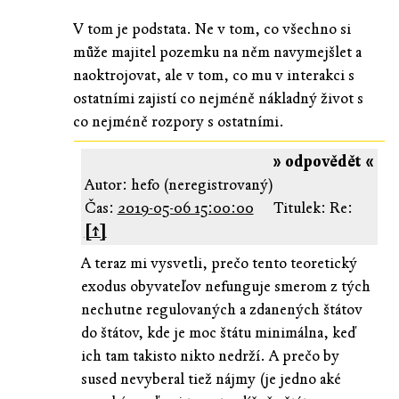
V tom je podstata. Ne v tom, co všechno si
může majitel pozemku na něm navymejšlet a
naoktrojovat, ale v tom, co mu v interakci s
ostatními zajistí co nejméně nákladný život s
co nejméně rozpory s ostatními.
» odpovědět «
Autor: hefo (neregistrovaný)
Čas:
2019-05-06 15:00:00
Titulek: Re:
[↑]
A teraz mi vysvetli, prečo tento teoretický
exodus obyvateľov nefunguje smerom z tých
nechutne regulovaných a zdanených štátov
do štátov, kde je moc štátu minimálna, keď
ich tam takisto nikto nedrží. A prečo by
sused nevyberal tiež nájmy (je jedno aké