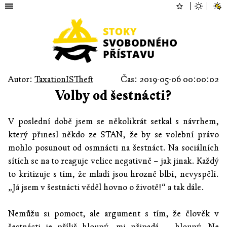
Autor:
TaxationISTheft
Čas: 2019-05-06 00:00:02
Volby od šestnácti?
V poslední době jsem se několikrát setkal s návrhem,
který přinesl někdo ze STAN, že by se volební právo
mohlo posunout od osmnácti na šestnáct. Na sociálních
sítích se na to reaguje velice negativně – jak jinak. Každý
to kritizuje s tím, že mladí jsou hrozně blbí, nevyspělí.
„Já jsem v šestnácti věděl hovno o životě!“ a tak dále.
Nemůžu si pomoct, ale argument s tím, že člověk v
šestnácti je příliš hloupý, mi připadá… hloupý. Ne