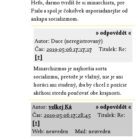
Hefo, darmo tvrdíš že si minarchista, pre
Fialu a spol je čokoľvek usporiadanejšie od
ankapu socializmom.
» odpovědět «
Autor: Duce (neregistrovaný)
Čas:
2019-05-06 17:17:17
Titulek: Re:
[↑]
Minarchizmus je najhoršia sorta
socializmu, pretože je vlažný, nie je ani
horúci ani studený, iba by chcel z pozície
akéhosi stredu poučovať obe krajnosti.
Autor:
velkej Ká
» odpovědět «
Čas:
2019-05-06 17:28:45
Titulek: Re:
[↑]
Web: neuveden
Mail: neuveden