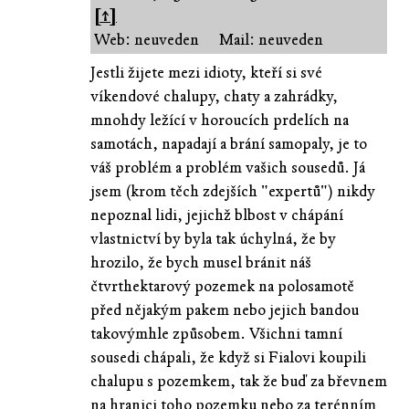
[↑]
Web: neuveden
Mail: neuveden
Jestli žijete mezi idioty, kteří si své
víkendové chalupy, chaty a zahrádky,
mnohdy ležící v horoucích prdelích na
samotách, napadají a brání samopaly, je to
váš problém a problém vašich sousedů. Já
jsem (krom těch zdejších "expertů") nikdy
nepoznal lidi, jejichž blbost v chápání
vlastnictví by byla tak úchylná, že by
hrozilo, že bych musel bránit náš
čtvrthektarový pozemek na polosamotě
před nějakým pakem nebo jejich bandou
takovýmhle způsobem. Všichni tamní
sousedi chápali, že když si Fialovi koupili
chalupu s pozemkem, tak že buď za břevnem
na hranici toho pozemku nebo za terénním