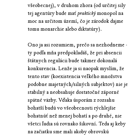
všeobecnej), v druhom zhora (od určitej sily
tej agentúry bude mať
praktický
monopol na
moc na určitom území, čo je zárodok dajme
tomu monarchie alebo diktatúry).
Ono ja asi rozumiem, prečo sa nezhodneme -
ty podľa mňa predpokladáš, že pri absencii
štátnych regulácii bude takmer dokonalá
konkurencia. Lenže ja si naopak myslím, že
tento stav (koexistencia veľkého množstva
podobne majetných/silných subjektov) nie je
stabilný a neobsahuje dostatočné záporné
spätné väzby. Vďaka úsporám z rozsahu
bohatší budú vo všeobecnosti rýchlejšie
bohatnúť než menej bohatí a po druhé, nie
všetci ľudia sú rovnako šikovní. Teda aj keby
na začiatku sme mali akoby obrovskú