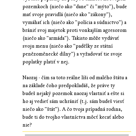
pozemkoch (niečo ako "dane" či "mýto"), bude
mať svoje pravidlá (niečo ako "zákony"),
vymáhať ich (niečo ako "polícia a súdnictvo") a
brániť svoj majetok proti vonkajším agresorom
(niečo ako "armáda"). Takisto môže vydávať
svoju menu (niečo ako "padělky ze státní
penězoměnecké dílny") a vyžadovať tie svoje
poplatky platiť v nej.
Naozaj - čím sa toto reálne líši od malého štátu a
na základe čoho predpokladáš, že práve ty
budeš nejaký pozemok naozaj vlastniť a ešte si
ho aj vedieť sám uchrániť (t.j. sám budeš viesť
niečo ako "štát"). A čo tvoja prípadná rodina,
bude ti do tvojho vlastníctva môcť kecať alebo
nie?