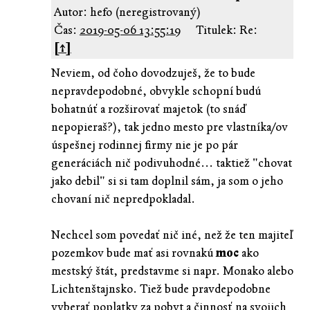
Autor: hefo (neregistrovaný)
Čas:
2019-05-06 13:55:19
Titulek: Re:
[↑]
Neviem, od čoho dovodzuješ, že to bude
nepravdepodobné, obvykle schopní budú
bohatnúť a rozširovať majetok (to snáď
nepopieraš?), tak jedno mesto pre vlastníka/ov
úspešnej rodinnej firmy nie je po pár
generáciách nič podivuhodné... taktiež "chovat
jako debil" si si tam doplnil sám, ja som o jeho
chovaní nič nepredpokladal.
Nechcel som povedať nič iné, než že ten majiteľ
pozemkov bude mať asi rovnakú
moc
ako
mestský štát, predstavme si napr. Monako alebo
Lichtenštajnsko. Tiež bude pravdepodobne
vyberať poplatky za pobyt a činnosť na svojich