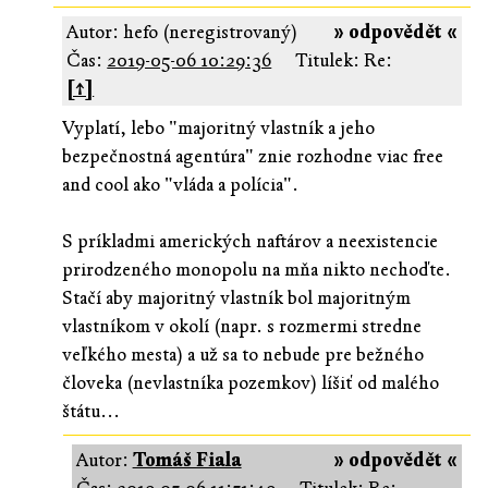
Autor: hefo (neregistrovaný)
» odpovědět «
Čas:
2019-05-06 10:29:36
Titulek: Re:
[↑]
Vyplatí, lebo "majoritný vlastník a jeho
bezpečnostná agentúra" znie rozhodne viac free
and cool ako "vláda a polícia".
S príkladmi amerických naftárov a neexistencie
prirodzeného monopolu na mňa nikto nechoďte.
Stačí aby majoritný vlastník bol majoritným
vlastníkom v okolí (napr. s rozmermi stredne
veľkého mesta) a už sa to nebude pre bežného
človeka (nevlastníka pozemkov) líšiť od malého
štátu...
Autor:
Tomáš Fiala
» odpovědět «