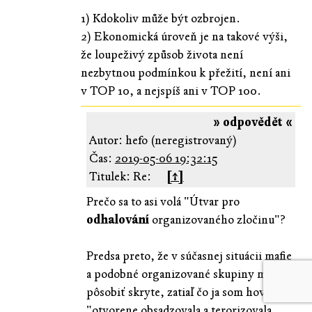
1) Kdokoliv může být ozbrojen.
2) Ekonomická úroveň je na takové výši,
že loupeživý způsob života není
nezbytnou podmínkou k přežití, není ani
v TOP 10, a nejspíš ani v TOP 100.
» odpovědět «
Autor: hefo (neregistrovaný)
Čas:
2019-05-06 19:32:15
Titulek: Re:
[↑]
Prečo sa to asi volá "Útvar pro
odhalování
organizovaného zločinu"?
Predsa preto, že v súčasnej situácii mafie
a podobné organizované skupiny musia
pôsobiť skryte, zatiaľ čo ja som hovoril
"otvorene obsadzovala a terorizovala