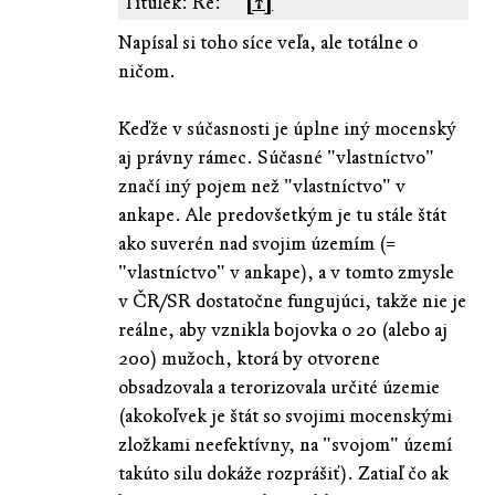
Titulek: Re:
[↑]
Napísal si toho síce veľa, ale totálne o
ničom.
Keďže v súčasnosti je úplne iný mocenský
aj právny rámec. Súčasné "vlastníctvo"
značí iný pojem než "vlastníctvo" v
ankape. Ale predovšetkým je tu stále štát
ako suverén nad svojim územím (=
"vlastníctvo" v ankape), a v tomto zmysle
v ČR/SR dostatočne fungujúci, takže nie je
reálne, aby vznikla bojovka o 20 (alebo aj
200) mužoch, ktorá by otvorene
obsadzovala a terorizovala určité územie
(akokoľvek je štát so svojimi mocenskými
zložkami neefektívny, na "svojom" území
takúto silu dokáže rozprášiť). Zatiaľ čo ak