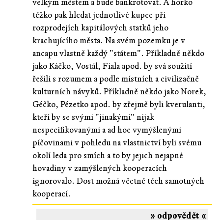
velkým městem a bude bankrotovat. A horko
těžko pak hledat jednotlivé kupce při
rozprodejích kapitálových statků jeho
krachujícího města. Na svém pozemku je v
ancapu vlastně každý "státem". Příkladně někdo
jako Káčko, Vostál, Fiala apod. by svá soužití
řešili s rozumem a podle místních a civilizačně
kulturních návyků. Příkladně někdo jako Norek,
Géčko, Pézetko apod. by zřejmě byli kverulanti,
kteří by se svými "jinakými" nijak
nespecifikovanými a ad hoc vymýšlenými
píčovinami v pohledu na vlastnictví byli svému
okolí leda pro smích a to by jejich nejapné
hovadiny v zamýšlených kooperacích
ignorovalo. Dost možná včetně těch samotných
kooperací.
» odpovědět «