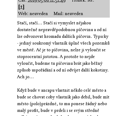
Čas:
2019-05-06 11:51:49
Titulek: Re:
[↑]
Web: neuveden
Mail: neuveden
Stačí, stačí... Stačí si vymyslet nějakou
dostatečně nepravděpodobnou píčovinu a od ní
lze odvozovat hromadu dalších píčovin. Typicky
- jediný soukromý vlastník úplně všech pozemků
ve městě. Ač je to píčovina, nelze ji vyloučit se
stoprocentní jistotou. A protože to nejde
vyloučit, budeme tu píčovinu brát jako běžný
způsob uspořádání a od ní odvíjet další kokotiny.
Ach jo...
Když bude v ancapu vlastnit někdo celé město a
bude se chovat coby vlastník jako debil, bude mít
město (polo)prázdné, to mu ponese žádný nebo
malý profit, bude v prdeli i se svým středně