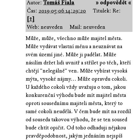
Autor:
Tomáš Fiala
» odpovědět «
Čas:
2019-05-06 14:29:20
Titulek: Re:
[↑]
Web: neuveden
Mail: neuveden
Může, může, všechno může majitel města.
Může vydávat vlastní měnu a neuznávat na
svém území jiné. Může ji padělat. Může
násilím držet lidi uvnitř a střílet po těch, kteří
chtějí "nelegálně" ven. Může vybírat vysoká
mýta, vysoké nájmy... Může opravdu cokoli.
U každého cokoli vždy uvažuju o tom, jakou
konkurenční výhodu bude mít majitel města
oproti sousednímu majiteli města, který to
samé cokoli neudělá. V čem bude mít na rozdíl
od souseda takovou výhodu, že se ten soused
bude chtít opičit. Od toho odhaduji nějakou
pravděpodobnost, jakým jednáním nejspíš