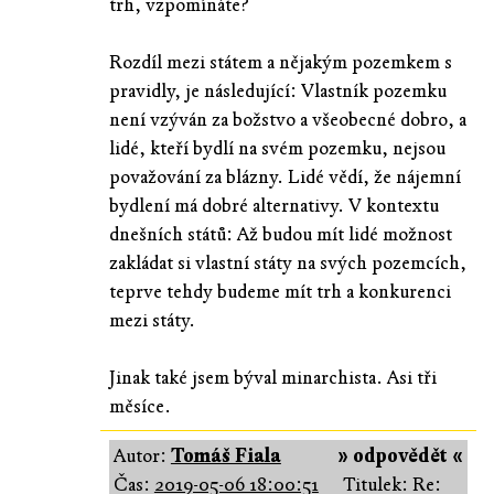
trh, vzpomínáte?
Rozdíl mezi státem a nějakým pozemkem s
pravidly, je následující: Vlastník pozemku
není vzýván za božstvo a všeobecné dobro, a
lidé, kteří bydlí na svém pozemku, nejsou
považování za blázny. Lidé vědí, že nájemní
bydlení má dobré alternativy. V kontextu
dnešních států: Až budou mít lidé možnost
zakládat si vlastní státy na svých pozemcích,
teprve tehdy budeme mít trh a konkurenci
mezi státy.
Jinak také jsem býval minarchista. Asi tři
měsíce.
Autor:
Tomáš Fiala
» odpovědět «
Čas:
2019-05-06 18:00:51
Titulek: Re: