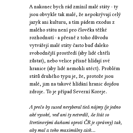
A nakonec bych rád zmínil malé státy - ty
jsou obvykle tak malé, že nepokrývají celý
jazyk ani kulturu, a tím pádem exodus z
malého státu není pro člověka těžké
rozhodnutí - a přesně z toho důvodu
vytvářejí malé státy často buď daleko
svobodnější prostředí (aby lidé chtěli
zůstat), nebo velice přísně hlídají své
hranice (aby lidé nemohli utéct). Problém
států druhého typu je, že, protože jsou
malé, jim na takové hlídání hranic dojdou
zdroje. To je případ Severní Koreje.
A prečo by sused nevyberal tiež nájmy (je jedno
aké vysoké, veď ani ty netvrdíš, že štát so
štvrtinovými daňami oproti ČR je správny) tak,
aby mal z toho maximálny zisk...