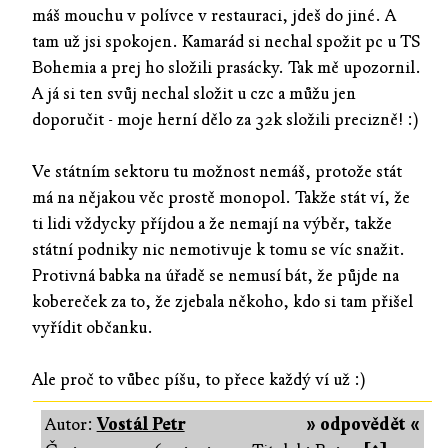
máš mouchu v polívce v restauraci, jdeš do jiné. A
tam už jsi spokojen. Kamarád si nechal spožit pc u TS
Bohemia a prej ho složili prasácky. Tak mě upozornil.
A já si ten svůj nechal složit u czc a můžu jen
doporučit - moje herní dělo za 32k složili precizně! :)
Ve státním sektoru tu možnost nemáš, protože stát
má na nějakou věc prostě monopol. Takže stát ví, že
ti lidi vždycky příjdou a že nemají na výběr, takže
státní podniky nic nemotivuje k tomu se víc snažit.
Protivná babka na úřadě se nemusí bát, že půjde na
kobereček za to, že zjebala někoho, kdo si tam přišel
vyřídit občanku.
Ale proč to vůbec píšu, to přece každý ví už :)
Autor:
Vostál Petr
» odpovědět «