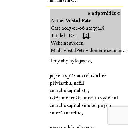
manufaktury...
» odpovědět «
Autor:
Vostál Petr
Čas:
2017-01-06 22:59:48
Titulek: Re:
[↑]
Web: neuveden
Mail: VostalPetr v doméně seznam.c
Tedy aby bylo jasno,
já jsem spíše anarchista bez
přívlastku, nežli
anarchokapitalista,
takže mě trošku mrzí to vydělení
anarchokapitalismu od jiných
směrů anarchie,
něco podobného je i v