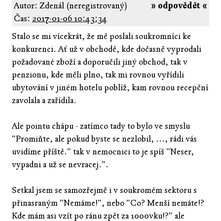
Autor: Zdenál (neregistrovaný)
» odpovědět «
Čas:
2017-01-06 10:43:34
Stalo se mi vícekrát, že mě poslali soukromníci ke
konkurenci. Ať už v obchodě, kde dočasně vyprodali
požadované zboží a doporučili jiný obchod, tak v
penzionu, kde měli plno, tak mi rovnou vyřídili
ubytování v jiném hotelu poblíž, kam rovnou recepční
zavolala a zařídila.
Ale pointu chápu - zatímco tady to bylo ve smyslu
"Promiňte, ale pokud byste se nezlobil, ..., rádi vás
uvidíme příště." tak v nemocnici to je spíš "Neser,
vypadni a už se nevracej.".
Setkal jsem se samozřejmě i v soukromém sektoru s
přinasraným "Nemáme!", nebo "Co? Menší nemáte!?
Kde mám asi vzít po ránu zpět za 1000vku!?" ale