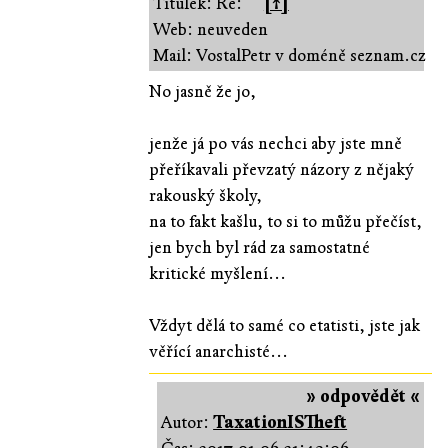
Titulek: Re:
[↑]
Web: neuveden
Mail: VostalPetr v doméně seznam.cz
No jasně že jo,
jenže já po vás nechci aby jste mně
přeříkavali převzatý názory z nějaký
rakouský školy,
na to fakt kašlu, to si to můžu přečíst,
jen bych byl rád za samostatné
kritické myšlení...
Vždyt dělá to samé co etatisti, jste jak
věřící anarchisté...
» odpovědět «
Autor:
TaxationISTheft