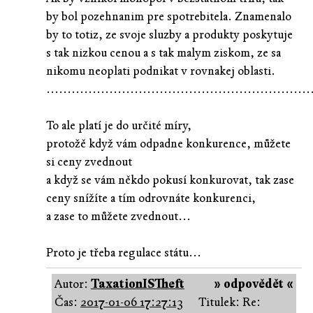
by bol pozehnanim pre spotrebitela. Znamenalo
by to totiz, ze svoje sluzby a produkty poskytuje
s tak nizkou cenou a s tak malym ziskom, ze sa
nikomu neoplati podnikat v rovnakej oblasti.
...............................................................
To ale platí je do určité míry,
protožě když vám odpadne konkurence, můžete
si ceny zvednout
a když se vám někdo pokusí konkurovat, tak zase
ceny snížíte a tím odrovnáte konkurenci,
a zase to můžete zvednout...
Proto je třeba regulace státu...
Autor:
TaxationISTheft
» odpovědět «
Čas:
2017-01-06 17:27:13
Titulek: Re: