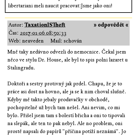
libertariani meli naucit pracovat:Jsme jako oni!
Autor:
TaxationISTheft
» odpovědět «
Čas:
2017-01-06 08:50:33
Web: neuveden
Mail: schován
Mně taky nedávno odvezli do nemocnice. Čekal jsem
něco ve stylu Dr. House, ale byl to spis polni lazaret u
Stalingradu.
Doktoři a sestry protivný jak prdel. Chapu, že je to
práce asi dost na hovno, ale ja se k nim choval slušně.
Kdyby mě takto jebaly prodavačky v obchodě,
pochopitelně už bych tam nešel. Ani nevim, co mi
bylo. Přišel jsem tam s bolestí břicha a oni to tipovali
na slepák, ale ten to pak nebyl. Ale no problem, oni
prostě napsali do papírů "příčina potíží neznámá". Jo