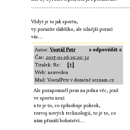
........................................................
Vždyt je to jak sportu,
vy porazíte slabšího, ale silnější porazí
vás...
Autor:
Vostál Petr
» odpovědět «
Čas:
2017-01-06 19:20:32
Titulek: Re:
[↑]
Web: neuveden
Mail: VostalPetr v doméně seznam.cz
Ale pozapomněl jsem na jednu věc, jenž
ve sportu není
a to je to, co způsobuje pokrok,
rozvoj nových technologií, to je to, co
nám přináší bohatství...