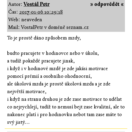
Autor:
Vostál Petr
» odpovědět «
Čas:
2017-01-06 10:29:18
Web: neuveden
Mail: VostalPetr v doméně seznam.cz
To je prostě dáno způsobem mzdy,
budto pracujete v hodinovce nebo v úkolu,
a tudíž pokaždé pracujete jinak,
i když i v hodinové mzdě je zde jakási motivace
pomocí prémií a osobního ohodnocení,
ale úkolová mzda je prostě úkolová mzda a je zde
největší motivace,
i když na stranu druhou je zde zase motivace to udělat
co nejrychlejí, tudíž to nemusí bejt zase kvalitní, ale to
nakonec platí i pro hodinovku nebot tam zase máte to
svý jistý...