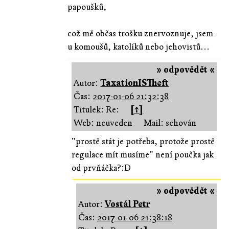
papoušků,
což mě občas trošku znervoznuje, jsem
u komoušů, katolíků nebo jehovistů...
» odpovědět «
Autor:
TaxationISTheft
Čas:
2017-01-06 21:32:38
Titulek: Re:
[↑]
Web: neuveden
Mail: schován
"prostě stát je potřeba, protože prostě
regulace mít musíme" není poučka jak
od prvňáčka?:D
» odpovědět «
Autor:
Vostál Petr
Čas:
2017-01-06 21:38:18