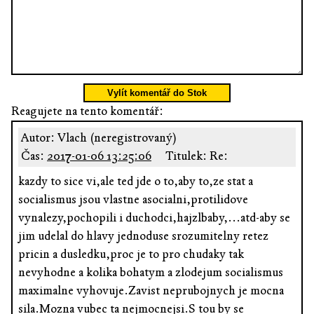
Vylít komentář do Stok
Reagujete na tento komentář:
Autor: Vlach (neregistrovaný)
Čas:
2017-01-06 13:25:06
Titulek: Re:
kazdy to sice vi,ale ted jde o to,aby to,ze stat a
socialismus jsou vlastne asocialni,protilidove
vynalezy,pochopili i duchodci,hajzlbaby,...atd-aby se
jim udelal do hlavy jednoduse srozumitelny retez
pricin a dusledku,proc je to pro chudaky tak
nevyhodne a kolika bohatym a zlodejum socialismus
maximalne vyhovuje.Zavist neprubojnych je mocna
sila.Mozna vubec ta nejmocnejsi.S tou by se