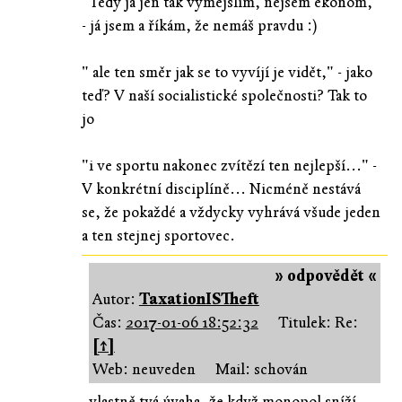
"Tedy já jen tak vymejšlím, nejsem ekonom,"
- já jsem a říkám, že nemáš pravdu :)
" ale ten směr jak se to vyvíjí je vidět," - jako
teď? V naší socialistické společnosti? Tak to
jo
"i ve sportu nakonec zvítězí ten nejlepší..." -
V konkrétní disciplíně... Nicméně nestává
se, že pokaždé a vždycky vyhrává všude jeden
a ten stejnej sportovec.
» odpovědět «
Autor:
TaxationISTheft
Čas:
2017-01-06 18:52:32
Titulek: Re:
[↑]
Web: neuveden
Mail: schován
vlastně tvá úvaha, že když monopol sníží