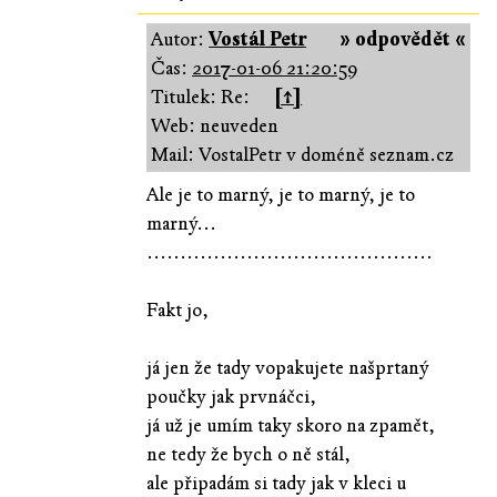
Autor:
Vostál Petr
» odpovědět «
Čas:
2017-01-06 21:20:59
Titulek: Re:
[↑]
Web: neuveden
Mail: VostalPetr v doméně seznam.cz
Ale je to marný, je to marný, je to
marný...
...........................................
Fakt jo,
já jen že tady vopakujete našprtaný
poučky jak prvnáčci,
já už je umím taky skoro na zpamět,
ne tedy že bych o ně stál,
ale připadám si tady jak v kleci u