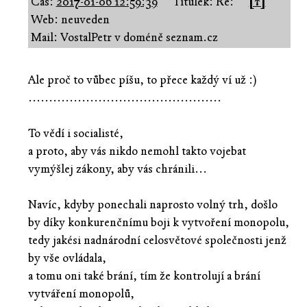
Čas:
2017-01-06 12:59:39
Titulek: Re:
[↑]
Web: neuveden
Mail: VostalPetr v doméně seznam.cz
Ale proč to vůbec píšu, to přece každý ví už :)
...............................................
To vědí i socialisté,
a proto, aby vás nikdo nemohl takto vojebat
vymýšlej zákony, aby vás chránili...
Navíc, kdyby ponechali naprosto volný trh, došlo
by díky konkurenčnímu boji k vytvoření monopolu,
tedy jakési nadnárodní celosvětové společnosti jenž
by vše ovládala,
a tomu oni také brání, tím že kontrolují a brání
vytváření monopolů,