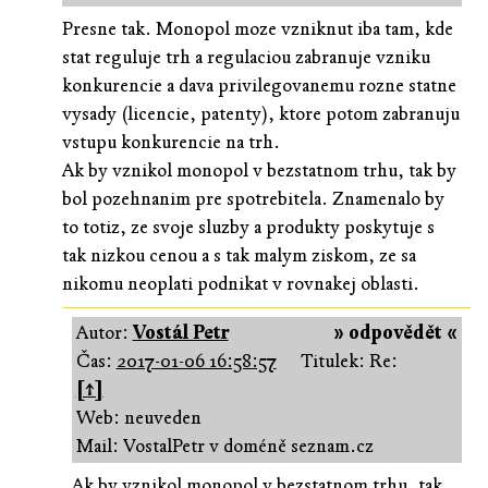
Presne tak. Monopol moze vzniknut iba tam, kde
stat reguluje trh a regulaciou zabranuje vzniku
konkurencie a dava privilegovanemu rozne statne
vysady (licencie, patenty), ktore potom zabranuju
vstupu konkurencie na trh.
Ak by vznikol monopol v bezstatnom trhu, tak by
bol pozehnanim pre spotrebitela. Znamenalo by
to totiz, ze svoje sluzby a produkty poskytuje s
tak nizkou cenou a s tak malym ziskom, ze sa
nikomu neoplati podnikat v rovnakej oblasti.
Autor:
Vostál Petr
» odpovědět «
Čas:
2017-01-06 16:58:57
Titulek: Re:
[↑]
Web: neuveden
Mail: VostalPetr v doméně seznam.cz
Ak by vznikol monopol v bezstatnom trhu, tak