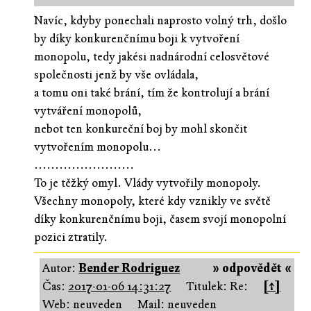
Navíc, kdyby ponechali naprosto volný trh, došlo
by díky konkurenčnímu boji k vytvoření
monopolu, tedy jakési nadnárodní celosvětové
společnosti jenž by vše ovládala,
a tomu oni také brání, tím že kontrolují a brání
vytváření monopolů,
nebot ten konkureční boj by mohl skončit
vytvořením monopolu...
........................
To je těžký omyl. Vlády vytvořily monopoly.
Všechny monopoly, které kdy vznikly ve světě
díky konkurenčnímu boji, časem svojí monopolní
pozici ztratily.
Autor:
Bender Rodriguez
» odpovědět «
Čas:
2017-01-06 14:31:27
Titulek: Re:
[↑]
Web: neuveden
Mail: neuveden