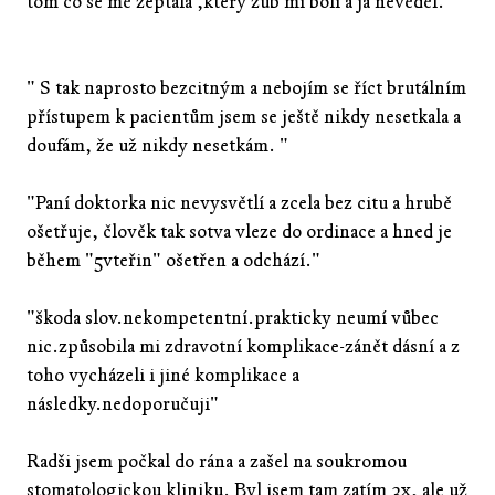
tom co se mě zeptala ,který zub mi bolí a já nevěděl."
" S tak naprosto bezcitným a nebojím se říct brutálním
přístupem k pacientům jsem se ještě nikdy nesetkala a
doufám, že už nikdy nesetkám. "
"Paní doktorka nic nevysvětlí a zcela bez citu a hrubě
ošetřuje, člověk tak sotva vleze do ordinace a hned je
během "5vteřin" ošetřen a odchází."
"škoda slov.nekompetentní.prakticky neumí vůbec
nic.způsobila mi zdravotní komplikace-zánět dásní a z
toho vycházeli i jiné komplikace a
následky.nedoporučuji"
Radši jsem počkal do rána a zašel na soukromou
stomatologickou kliniku. Byl jsem tam zatím 3x, ale už