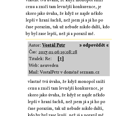
cenu a zničí tam levnější konkurence, je
skoro jako úvaha, že když se najde někdo
lepší v hraní šachů, než jsem já a já ho po
čase porazím, tak už nebude nikdo další, kdo
by byl zase lepší, než já a porazil mě.
Autor:
Vostál Petr
» odpovědět «
Čas:
2017-01-06 19:08:28
Titulek: Re:
[↑]
Web: neuveden
Mail: VostalPetr v doméně seznam.cz
vlastně tvá úvaha, že když monopol sníží
cenu a zničí tam levnější konkurence, je
skoro jako úvaha, že když se najde někdo
lepší v hraní šachů, než jsem já a já ho po
čase porazím, tak už nebude nikdo další,
kdo by byl zase lepší, než já a porazil mě.