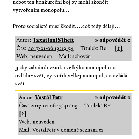
nebot ten konkureční boj by mohl skončit
vytvořením monopolu...
Proto socialisté musí škodit....což tedy dělají....
Autor:
TaxationISTheft
» odpovědět «
Čas:
2017-01-06 13:19:54
Titulek: Re:
[↑]
Web: neuveden
Mail: schován
jj aby zabránili vzniku velkýho monopolu co
ovládne svět, vytvořili velkej monopol, co ovládá
svět
Autor:
Vostál Petr
» odpovědět «
Čas:
2017-01-06 13:40:05
Titulek: Re:
[↑]
Web: neuveden
Mail: VostalPetr v doméně seznam.cz