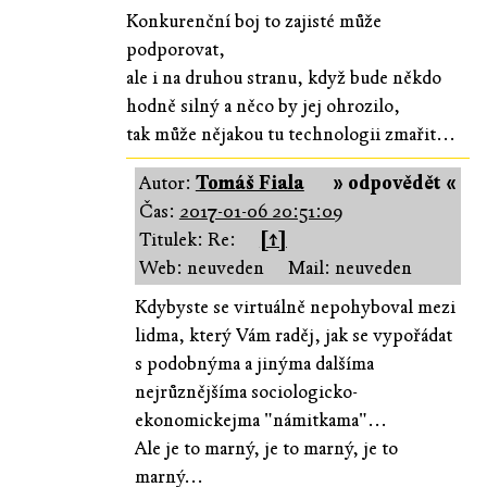
Konkurenční boj to zajisté může
podporovat,
ale i na druhou stranu, když bude někdo
hodně silný a něco by jej ohrozilo,
tak může nějakou tu technologii zmařit...
Autor:
Tomáš Fiala
» odpovědět «
Čas:
2017-01-06 20:51:09
Titulek: Re:
[↑]
Web: neuveden
Mail: neuveden
Kdybyste se virtuálně nepohyboval mezi
lidma, který Vám raděj, jak se vypořádat
s podobnýma a jinýma dalšíma
nejrůznějšíma sociologicko-
ekonomickejma "námitkama"...
Ale je to marný, je to marný, je to
marný...