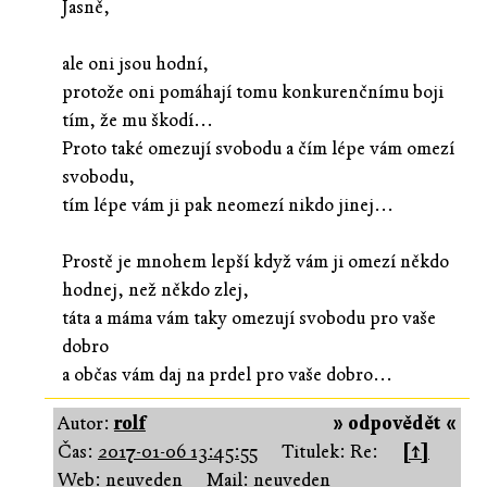
Jasně,
ale oni jsou hodní,
protože oni pomáhají tomu konkurenčnímu boji
tím, že mu škodí...
Proto také omezují svobodu a čím lépe vám omezí
svobodu,
tím lépe vám ji pak neomezí nikdo jinej...
Prostě je mnohem lepší když vám ji omezí někdo
hodnej, než někdo zlej,
táta a máma vám taky omezují svobodu pro vaše
dobro
a občas vám daj na prdel pro vaše dobro...
Autor:
rolf
» odpovědět «
Čas:
2017-01-06 13:45:55
Titulek: Re:
[↑]
Web: neuveden
Mail: neuveden