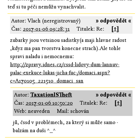
teď si tu péči nemůžu vynachvalit.
Autor: Vlach (neregistrovaný)
» odpovědět «
Čas:
2017-01-06 09:28:31
Titulek: Re:
[↑]
zubarky jsou vetsinou sadistky(a maji hlavne radost
,kdyz ma pan tvorstva konecne strach).Ale tohle
spravi naladu i nemocnemu:
http://zpravy.idnes.cz/cssd-lidovy-dum-lannuv-
palac-exekuce-lukas-jicha-fuc-/domaci.aspx?
c=A170105_221510_domaci_san
Autor:
TaxationISTheft
» odpovědět «
Čas:
2017-01-06 10:50:20
Titulek: Re:
[↑]
Web: neuveden
Mail: schován
jů, čssd v problémech, za který si může samo -
balzám na duši ^_^