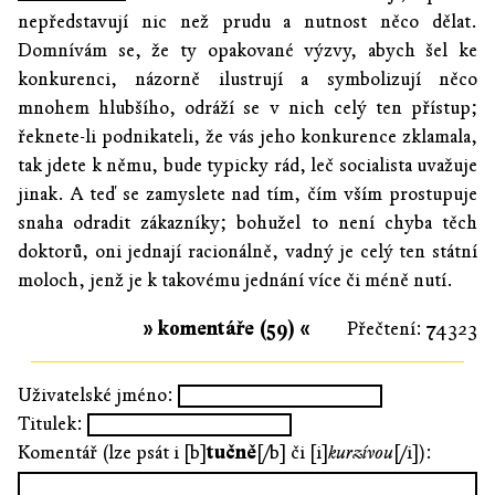
nepředstavují nic než prudu a nutnost něco dělat.
Domnívám se, že ty opakované výzvy, abych šel ke
konkurenci, názorně ilustrují a symbolizují něco
mnohem hlubšího, odráží se v nich celý ten přístup;
řeknete-li podnikateli, že vás jeho konkurence zklamala,
tak jdete k němu, bude typicky rád, leč socialista uvažuje
jinak. A teď se zamyslete nad tím, čím vším prostupuje
snaha odradit zákazníky; bohužel to není chyba těch
doktorů, oni jednají racionálně, vadný je celý ten státní
moloch, jenž je k takovému jednání více či méně nutí.
» komentáře (59) «
Přečtení: 74323
Uživatelské jméno:
Titulek:
Komentář (lze psát i [b]
tučně
[/b] či [i]
kurzívou
[/i]):