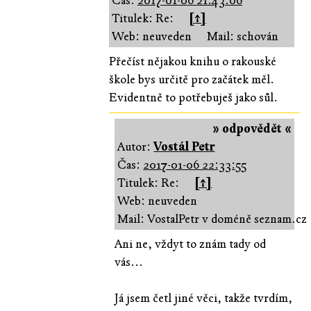
Čas:
2017-01-06 21:43:06
Titulek: Re:
[↑]
Web: neuveden
Mail: schován
Přečíst nějakou knihu o rakouské
škole bys určitě pro začátek měl.
Evidentně to potřebuješ jako sůl.
» odpovědět «
Autor:
Vostál Petr
Čas:
2017-01-06 22:33:55
Titulek: Re:
[↑]
Web: neuveden
Mail: VostalPetr v doméně seznam.cz
Ani ne, vždyt to znám tady od
vás...
Já jsem četl jiné věci, takže tvrdím,