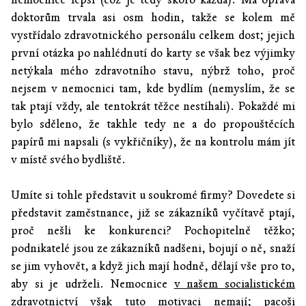
doktorům trvala asi osm hodin, takže se kolem mě
vystřídalo zdravotnického personálu celkem dost; jejich
první otázka po nahlédnutí do karty se však bez výjimky
netýkala mého zdravotního stavu, nýbrž toho, proč
nejsem v nemocnici tam, kde bydlím (nemyslím, že se
tak ptají vždy, ale tentokrát těžce nestíhali). Pokaždé mi
bylo sděleno, že takhle tedy ne a do propouštěcích
papírů mi napsali (s vykřičníky), že na kontrolu mám jít
v místě svého bydliště.
Umíte si tohle představit u soukromé firmy? Dovedete si
představit zaměstnance, již se zákazníků vyčítavě ptají,
proč nešli ke konkurenci? Pochopitelně těžko;
podnikatelé jsou ze zákazníků nadšeni, bojují o ně, snaží
se jim vyhovět, a když jich mají hodně, dělají vše pro to,
aby si je udrželi. Nemocnice
v našem socialistickém
zdravotnictví
však tuto motivaci nemají; pacoši