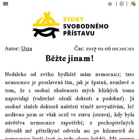
Autor:
Urza
Čas: 2017-01-06 00:00:02
Běžte jinam!
Nedaleko od svého bydliště mám nemocnici; tato
nemocnice je proslavená tím, jak je špatná, nemluvě o
tom, že i osobní zkušenosti mých blízkých tomu
napovídají (viditelně ožralí doktoři a podobně). Já
osobně služeb doktorů naštěstí téměř nevyužívám, leč
nedávno jsem se však ocitl ve stavu (otrava), kdy byla
návštěva nemocnice zapotřebí; z pochopitelných
důvodů mě přítelkyně odvezla asi 30 kilometrů do
nemocnice lepší (což je tedy skoro každá). Má oprava