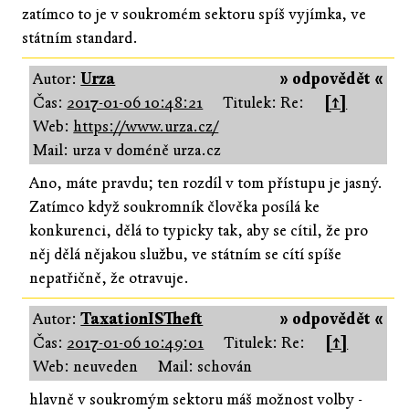
zatímco to je v soukromém sektoru spíš vyjímka, ve
státním standard.
Autor:
Urza
» odpovědět «
Čas:
2017-01-06 10:48:21
Titulek: Re:
[↑]
Web:
https://www.urza.cz/
Mail: urza v doméně urza.cz
Ano, máte pravdu; ten rozdíl v tom přístupu je jasný.
Zatímco když soukromník člověka posílá ke
konkurenci, dělá to typicky tak, aby se cítil, že pro
něj dělá nějakou službu, ve státním se cítí spíše
nepatřičně, že otravuje.
Autor:
TaxationISTheft
» odpovědět «
Čas:
2017-01-06 10:49:01
Titulek: Re:
[↑]
Web: neuveden
Mail: schován
hlavně v soukromým sektoru máš možnost volby -