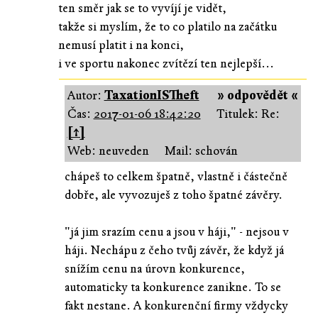
ten směr jak se to vyvíjí je vidět,
takže si myslím, že to co platilo na začátku
nemusí platit i na konci,
i ve sportu nakonec zvítězí ten nejlepší...
Autor:
TaxationISTheft
» odpovědět «
Čas:
2017-01-06 18:42:20
Titulek: Re:
[↑]
Web: neuveden
Mail: schován
chápeš to celkem špatně, vlastně i částečně
dobře, ale vyvozuješ z toho špatné závěry.
"já jim srazím cenu a jsou v háji," - nejsou v
háji. Nechápu z čeho tvůj závěr, že když já
snížím cenu na úrovn konkurence,
automaticky ta konkurence zanikne. To se
fakt nestane. A konkurenční firmy vždycky