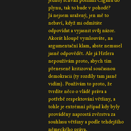
jedno) schválí posílání Cigánů do
plynu, tak to bude v pohodě?
Já nejsem uražený, jen mě to
nebaví, když mi odmítáte
odpovídat a vyjasnit svůj názor.
Akorát hloupě vymlouváte, na
argumentační klam, abste nemusel
jasně odpovědět. Ale já Hitlera
nepoužívám proto, abych tím
přeneseně kritizoval současnou
demokracii (ty rozdíly tam jasně
vidím). Používám to proto, že
tvrdíte něco o vládě práva a
potřebě respektování většiny, a
tohle je extrémní případ kdy byly
prováděny naprostá zvěrstva za
souhlasu většiny a podle tehdejšího
německého práva.