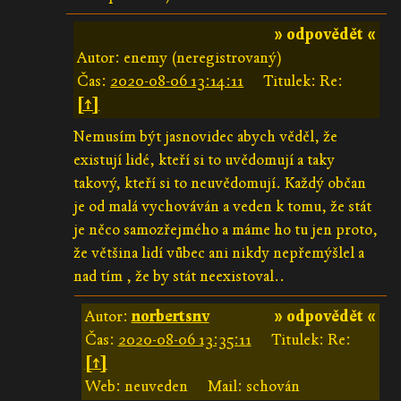
» odpovědět «
Autor: enemy (neregistrovaný)
Čas:
2020-08-06 13:14:11
Titulek: Re:
[↑]
Nemusím být jasnovidec abych věděl, že
existují lidé, kteří si to uvědomují a taky
takový, kteří si to neuvědomují. Každý občan
je od malá vychováván a veden k tomu, že stát
je něco samozřejmého a máme ho tu jen proto,
že většina lidí vůbec ani nikdy nepřemýšlel a
nad tím , že by stát neexistoval..
Autor:
norbertsnv
» odpovědět «
Čas:
2020-08-06 13:35:11
Titulek: Re:
[↑]
Web: neuveden
Mail: schován