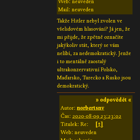
Web: neuveden
Mail: neuveden
Takže Hitler nebyl zvolen ve
všelidovém hlasování? Já jen, že
mi přijde, že zpětně označíte
jakýkoliv stát, který se vám
nelíbí, za nedemokratický. Jenže
i to mentálně zaostalý
ultrakonzervativní Polsko,
Maďarsko, Turecko a Rusko jsou
demokratický.
» odpovědět «
Autor:
norbertsnv
Čas:
2020-08-09 23:23:02
Titulek: Re:
[↑]
Web: neuveden