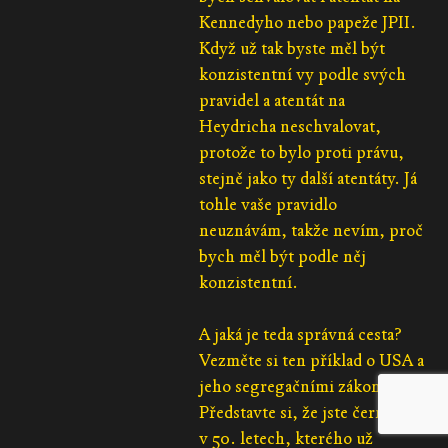
Kennedyho nebo papeže JPII.
Když už tak byste měl být
konzistentní vy podle svých
pravidel a atentát na
Heydricha neschvalovat,
protože to bylo proti právu,
stejně jako ty další atentáty. Já
tohle vaše pravidlo
neuznávám, takže nevím, proč
bych měl být podle něj
konzistentní.
A jaká je teda správná cesta?
Vezměte si ten příklad o USA a
jeho segregačními zákony.
Představte si, že jste černoch
v 50. letech, kterého už