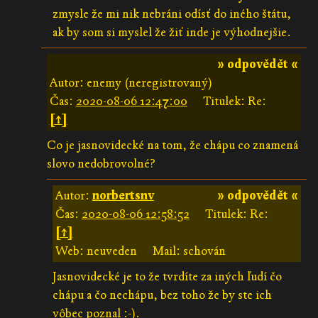
zmysle že mi nik nebráni odísť do iného štátu,
ak by som si myslel že žiť inde je výhodnejšie.
» odpovědět «
Autor: enemy (neregistrovaný)
Čas:
2020-08-06 12:47:00
Titulek: Re:
[↑]
Co je jasnovidecké na tom, že chápu co znamená
slovo nedobrovolné?
Autor:
norbertsnv
» odpovědět «
Čas:
2020-08-06 12:58:52
Titulek: Re:
[↑]
Web: neuveden
Mail: schován
Jasnovidecké je to že tvrdíte za iných ľudí čo
chápu a čo nechápu, bez toho že by ste ich
vôbec poznal :-).