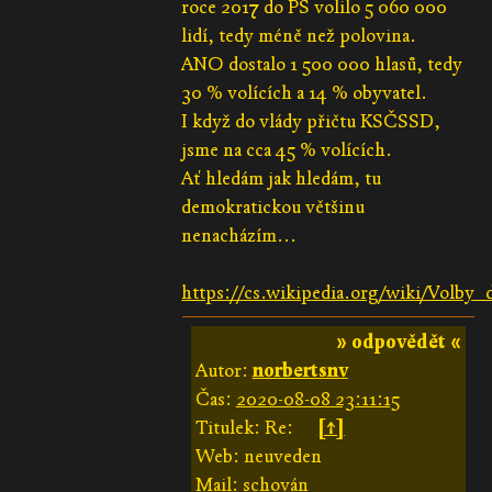
roce 2017 do PS volilo 5 060 000
lidí, tedy méně než polovina.
ANO dostalo 1 500 000 hlasů, tedy
30 % volících a 14 % obyvatel.
I když do vlády přičtu KSČSSD,
jsme na cca 45 % volících.
Ať hledám jak hledám, tu
demokratickou většinu
nenacházím...
https://cs.wikipedia.org/wiki/Volb
» odpovědět «
Autor:
norbertsnv
Čas:
2020-08-08 23:11:15
Titulek: Re:
[↑]
Web: neuveden
Mail: schován