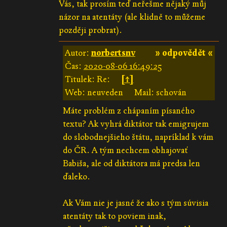
Vás, tak prosím teď neřešme nějaký můj
názor na atentáty (ale klidně to můžeme
později probrat).
Autor:
norbertsnv
» odpovědět «
Čas:
2020-08-06 16:49:25
Titulek: Re:
[↑]
Web: neuveden
Mail: schován
Máte problém z chápaním písaného
textu? Ak vyhrá diktátor tak emigrujem
do slobodnejšieho štátu, napríklad k vám
do ČR. A tým nechcem obhajovať
Babiša, ale od diktátora má predsa len
ďaleko.
Ak Vám nie je jasné že ako s tým súvisia
atentáty tak to poviem inak,