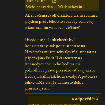
Titulek: Re:
[↑]
Web: neuveden
Mail: schován
Ak si väčšina zvolí diktátora tak sa zbalím a
pôjdem preč, lebo kto som aby som svoj
názor násilím vnucoval väčšine?
Uvedomte si že ak chcete byť
konzistentný, tak popri atentáte na
Heydricha musíte schvaľovať aj atentát na
pápeža Jána Pavla II či atentáty na
Kennedyovcov. Lebo keď raz má
jednotlivec právo presadzovať svoj názor
hoci aj násilím tak ho má vždy. A potom sa
ľahko môže stať že namiesto dobra
presadzuje zlo.
» odpovědět «