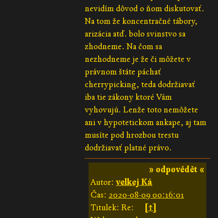
nevidím dôvod o ňom diskutovať.
Na tom že koncentračné tábory,
arizácia atď. bolo svinstvo sa
zhodneme. Na čom sa
nezhodneme je že či môžete v
právnom štáte páchať
cherrypicking, teda dodržiavať
iba tie zákony ktoré Vám
vyhovujú. Lenže toto nemôžete
ani v hypotetickom ankape, aj tam
musíte pod hrozbou trestu
dodržiavať platné právo.
» odpovědět «
Autor:
velkej Ká
Čas:
2020-08-09 00:16:01
Titulek: Re:
[↑]