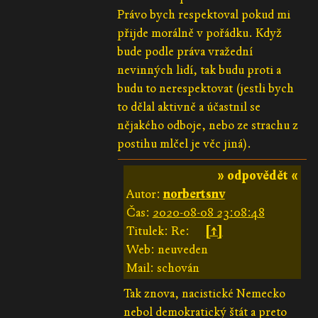
Právo bych respektoval pokud mi
přijde morálně v pořádku. Když
bude podle práva vražední
nevinných lidí, tak budu proti a
budu to nerespektovat (jestli bych
to dělal aktivně a účastnil se
nějakého odboje, nebo ze strachu z
postihu mlčel je věc jiná).
» odpovědět «
Autor:
norbertsnv
Čas:
2020-08-08 23:08:48
Titulek: Re:
[↑]
Web: neuveden
Mail: schován
Tak znova, nacistické Nemecko
nebol demokratický štát a preto