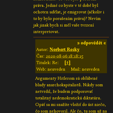
práva. Jediné co byste v té době byl
ochoten udělat, je emigrovat (ačkoliv i
to by bylo porušením práva)? Nevím
jak jinak bych si měl vaše tvrzení
interpretovat.
» odpovědět «
Autor:
Norbert Recky
Čas:
2020-08-06 18:18:15
Titulek: Re:
[↑]
Web: neuveden
Mail: neuveden
Argumenty Hitlerom sú obľúbené
bludy anarchokapitalistů. Nikdy som
netvrdil, že budem podporovať
totalitný nedemokratickú diktatúru.
Opäť sa mi snažíte vložiť do úst niečo,
čo som nehovoril. Ale čo, tu som už na