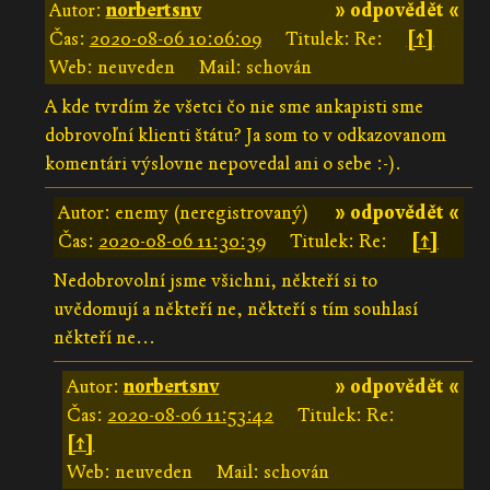
Autor:
norbertsnv
» odpovědět «
Čas:
2020-08-06 10:06:09
Titulek: Re:
[↑]
Web: neuveden
Mail: schován
A kde tvrdím že všetci čo nie sme ankapisti sme
dobrovoľní klienti štátu? Ja som to v odkazovanom
komentári výslovne nepovedal ani o sebe :-).
Autor: enemy (neregistrovaný)
» odpovědět «
Čas:
2020-08-06 11:30:39
Titulek: Re:
[↑]
Nedobrovolní jsme všichni, někteří si to
uvědomují a někteří ne, někteří s tím souhlasí
někteří ne...
Autor:
norbertsnv
» odpovědět «
Čas:
2020-08-06 11:53:42
Titulek: Re:
[↑]
Web: neuveden
Mail: schován