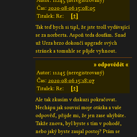
Autor: 11245 (neregistrovaný)
Čas:
2020-08-06 15:08:05
Titulek: Re:
[↑]
Tak teď bych si tipl, že jste troll vydávající
se za norberta. Aspoň teda doufám. Snad
už Urza brzo dokončí upgrade svých
stránek a tomuhle se půjde vyhnout.
» odpovědět «
Autor: 11245 (neregistrovaný)
Čas:
2020-08-06 15:18:07
Titulek: Re:
[↑]
Ale tak zkusím v diskuzi pokračovat.
Nechápu jak souvisí moje otázka a vaše
odpověď, přijde mi, že jen zase uhýbáte.
Takže znova, byl byste s tím v pohodě,
nebo jaký byste zaujal postoj? Ptám se