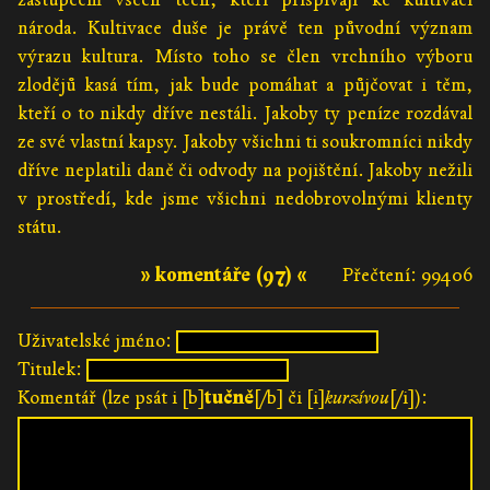
národa. Kultivace duše je právě ten původní význam
výrazu kultura. Místo toho se člen vrchního výboru
zlodějů kasá tím, jak bude pomáhat a půjčovat i těm,
kteří o to nikdy dříve nestáli. Jakoby ty peníze rozdával
ze své vlastní kapsy. Jakoby všichni ti soukromníci nikdy
dříve neplatili daně či odvody na pojištění. Jakoby nežili
v prostředí, kde jsme všichni nedobrovolnými klienty
státu.
» komentáře (97) «
Přečtení: 99406
Uživatelské jméno:
Titulek:
Komentář (lze psát i [b]
tučně
[/b] či [i]
kurzívou
[/i]):