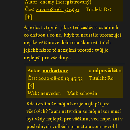
Autor: enemy (neregistrovaný)
Čas:
2020-08-06 13:19:31
Titulek: Re:
[↑]
A je dost vtipné, jak se ted zastávas ostatních
co chápou a co ne, když tu neustále prosazuješ
nějaké většinové dobro na úkor ostatních
jejichž názor tě nezajímá protože tvůj je
nejlepší pro všechny..
Autor:
norbertsnv
» odpovědět «
Čas:
2020-08-06 13:45:53
Titulek: Re:
[↑]
Web: neuveden
Mail: schován
Kde tvrdím že môj názor je najlepší pre
všetkých? Ja ani netvrdím že môj názor musí
byť vždy najlepší pre väčšinu, veď napr. ani v
posledných voľbách primátora som nevolil