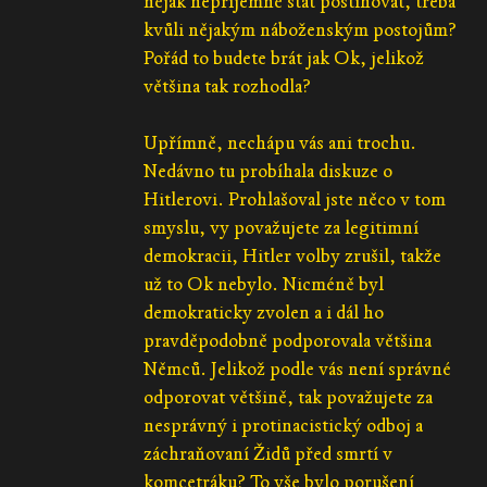
nějak nepříjemně stát postihovat, třeba
kvůli nějakým náboženským postojům?
Pořád to budete brát jak Ok, jelikož
většina tak rozhodla?
Upřímně, nechápu vás ani trochu.
Nedávno tu probíhala diskuze o
Hitlerovi. Prohlašoval jste něco v tom
smyslu, vy považujete za legitimní
demokracii, Hitler volby zrušil, takže
už to Ok nebylo. Nicméně byl
demokraticky zvolen a i dál ho
pravděpodobně podporovala většina
Němců. Jelikož podle vás není správné
odporovat většině, tak považujete za
nesprávný i protinacistický odboj a
záchraňovaní Židů před smrtí v
komcetráku? To vše bylo porušení