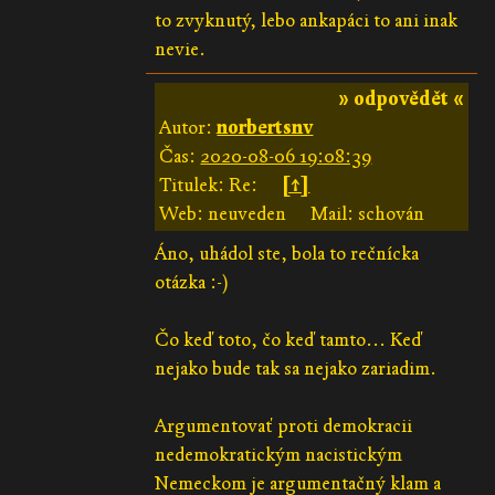
to zvyknutý, lebo ankapáci to ani inak
nevie.
» odpovědět «
Autor:
norbertsnv
Čas:
2020-08-06 19:08:39
Titulek: Re:
[↑]
Web: neuveden
Mail: schován
Áno, uhádol ste, bola to rečnícka
otázka :-)
Čo keď toto, čo keď tamto... Keď
nejako bude tak sa nejako zariadim.
Argumentovať proti demokracii
nedemokratickým nacistickým
Nemeckom je argumentačný klam a