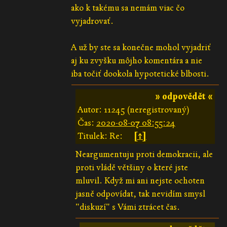
ako k takému sa nemám viac čo
vyjadrovať.
A už by ste sa konečne mohol vyjadriť
aj ku zvyšku môjho komentára a nie
iba točiť dookola hypotetické blbosti.
» odpovědět «
Autor: 11245 (neregistrovaný)
Čas:
2020-08-07 08:55:24
Titulek: Re:
[↑]
Neargumentuju proti demokracii, ale
proti vládě většiny o které jste
mluvil. Když mi ani nejste ochoten
jasně odpovídat, tak nevidím smysl
"diskuzí" s Vámi ztrácet čas.