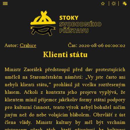
Autor:
Crabice
Čas: 2020-08-06 00:00:02
Klienti státu
Ministr Zaorálek předstoupil před dav protestujících
umělců na Staroměstském náměstí: „Vy jste často ani
nebyli klienti státu,“ prohlásil již vcelku roztřeseným
hlasem. Ačkoli z kontextu jeho projevu vyplývá, že
klientem mínil příjemce jakékoliv formy státní podpory
pro kulturní činnost, tento výrok nebyl bohužel ničím
jiným než do nebe volajícím blábolem. Obzvlášť z úst
člena vlády. Ministr kultury by měl být vrchním
zástupcem všech těch, kteří přispívají ke kultivaci