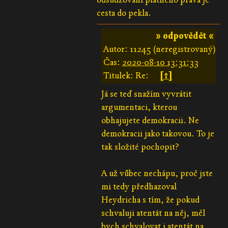
cesta do pekla.
» odpovědět «
Autor: 11245 (neregistrovaný)
Čas:
2020-08-10 13:31:33
Titulek: Re:
[↑]
Já se teď snažím vyvrátit
argumentaci, kterou
obhajujete demokracii. Ne
demokracii jako takovou. To je
tak složité pochopit?
A už vůbec nechápu, proč jste
mi tedy předhazoval
Heydricha s tím, že pokud
schvaluji atentát na něj, měl
bych schvalovat i atentát na