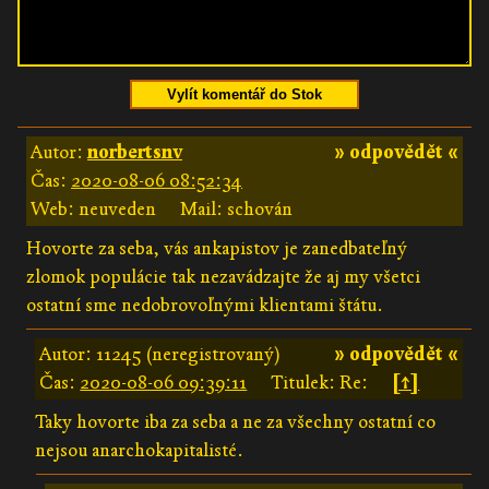
Vylít komentář do Stok
Autor:
norbertsnv
» odpovědět «
Čas:
2020-08-06 08:52:34
Web: neuveden
Mail: schován
Hovorte za seba, vás ankapistov je zanedbateľný
zlomok populácie tak nezavádzajte že aj my všetci
ostatní sme nedobrovoľnými klientami štátu.
Autor: 11245 (neregistrovaný)
» odpovědět «
Čas:
2020-08-06 09:39:11
Titulek: Re:
[↑]
Taky hovorte iba za seba a ne za všechny ostatní co
nejsou anarchokapitalisté.