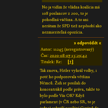
No ja vidím že vládna koalícia má
108 poslancov z 200, to je
pohodlná väčšina. A to ani
nerátam že SPD tiež nepôsobí ako
nezmieriteľná opozícia.
» odpovědět «
Autor: 11245 (neregistrovaný)
Čas:
2020-08-07 13:29:42
Titulek: Re:
[↑]
Tak znova, Hitler vyhrál volby, i
poté ho podporovala většina
Němců. Židi se posílali do
koncentráků podle práva, takže to
bylo podle Vás OK? Když
parlament (v ČR nebo SR, to je