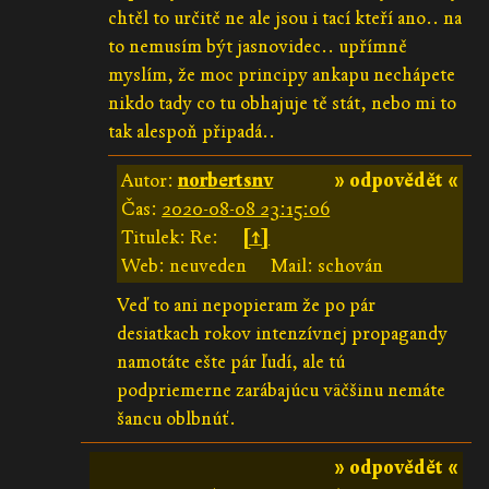
chtěl to určitě ne ale jsou i tací kteří ano.. na
to nemusím být jasnovidec.. upřímně
myslím, že moc principy ankapu nechápete
nikdo tady co tu obhajuje tě stát, nebo mi to
tak alespoň připadá..
Autor:
norbertsnv
» odpovědět «
Čas:
2020-08-08 23:15:06
Titulek: Re:
[↑]
Web: neuveden
Mail: schován
Veď to ani nepopieram že po pár
desiatkach rokov intenzívnej propagandy
namotáte ešte pár ľudí, ale tú
podpriemerne zarábajúcu väčšinu nemáte
šancu oblbnúť.
» odpovědět «