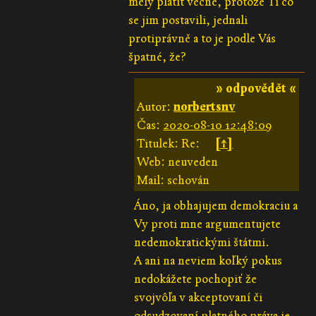
měly platit věčně, protože Ti co
se jim postavili, jednali
protiprávně a to je podle Vás
špatné, že?
» odpovědět «
Autor:
norbertsnv
Čas:
2020-08-10 12:48:09
Titulek: Re:
[↑]
Web: neuveden
Mail: schován
Áno, ja obhajujem demokraciu a
Vy proti mne argumentujete
nedemokratickými štátmi.
A ani na neviem koľký pokus
nedokážete pochopiť že
svojvôľa v akceptovaní či
odsudzovaní platného práva je