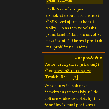
Mail: schován
Podľa Vás bola zrejme
demokratickou aj socialistická
ČSSR, veď aj tam sa konali
voľby. Čo na tom že bola iba
jedna kandidátka a kto sa volieb
nezúčastnil či hlasoval proti tak
mal problémy s úradmi...
» odpovědět «
Autor: 11245 (neregistrovaný)
Čas:
2020-08-10 11:04:29
Titulek: Re:
[↑]
Vy jste tu začal obhajovat
demokracii (zřízení kdy si lidé
volí své vládce ve volbách) tím,
že se člověk musí podřizovat