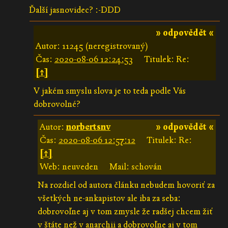
Ďalší jasnovidec? :-DDD
» odpovědět «
Autor: 11245 (neregistrovaný)
Čas:
2020-08-06 12:24:53
Titulek: Re:
[↑]
V jakém smyslu slova je to teda podle Vás
dobrovolné?
Autor:
norbertsnv
» odpovědět «
Čas:
2020-08-06 12:57:12
Titulek: Re:
[↑]
Web: neuveden
Mail: schován
Na rozdiel od autora článku nebudem hovoriť za
všetkých ne-ankapistov ale iba za seba:
dobrovoľne aj v tom zmysle že radšej chcem žiť
v štáte než v anarchii a dobrovoľne aj v tom