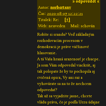
» odpovědět «
Autor:
norbertsnv
Čas:
2020-08-07 12:22:21
Titulek: Re:
[↑]
Web: neuveden
Mail: schován
Robíte si srandu? Veď základným
rozhodovacím procesom v
demokracii je práve väčšinové
hlasovanie.
A tá Vaša hraná urazenosť je chucpe.
Ja som Vám odpovedal viackrát, aj
tak polopate že by to pochopila aj
cvičená opica, Vy ani raz a
vyhovárate sa na to že nechcem
odpovedať?
Tak už sa vyjadrite jasne, chcete
vládu práva, čo je podľa Urzu údajne