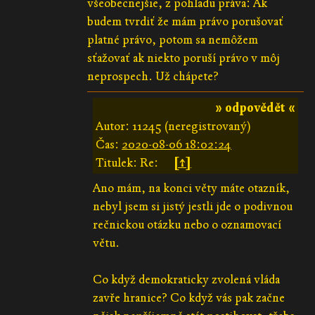
všeobecnejšie, z pohľadu práva: Ak
budem tvrdiť že mám právo porušovať
platné právo, potom sa nemôžem
sťažovať ak niekto poruší právo v môj
neprospech. Už chápete?
» odpovědět «
Autor: 11245 (neregistrovaný)
Čas:
2020-08-06 18:02:24
Titulek: Re:
[↑]
Ano mám, na konci věty máte otazník,
nebyl jsem si jistý jestli jde o podivnou
rečnickou otázku nebo o oznamovací
větu.
Co když demokraticky zvolená vláda
zavře hranice? Co když vás pak začne