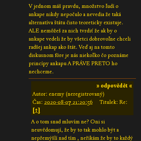
V jednom máš pravdu, množstvo ľudí o
ankape nikdy nepočulo a nevedia že taká
alternatíva štátu čisto teoreticky existuje.
ALE nemôžeš za nich tvrdiť že ak by o
ankape vedeli že by všetci dobrovoľne chceli
radšej ankap ako štát. Veď aj na tomto
diskusnom fóre je nás niekoľko čo poznáme
princípy ankapu A PRÁVE PRETO ho
nechceme.
» odpovědět «
Autor: enemy (neregistrovaný)
Čas:
2020-08-07 21:20:56
Titulek: Re:
[↑]
A o tom snad mluvím ne? Oni si
neuvědomují, že by to tak mohlo být a
nepřemýšlí nad tím , neříkám že by to každý