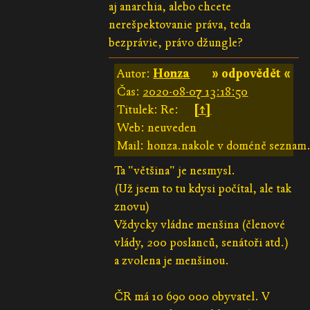
aj anarchia, alebo chcete
nerešpektovanie práva, teda
bezprávie, právo džungle?
Autor:
Honza
» odpovědět «
Čas:
2020-08-07 13:18:50
Titulek: Re:
[↑]
Web: neuveden
Mail: honza.nakole v doméně seznam
Ta "většina" je nesmysl.
(Už jsem to tu kdysi počítal, ale tak
znovu)
Vždycky vládne menšina (členové
vlády, 200 poslanců, senátoři atd.)
a zvolena je menšinou.
ČR má 10 690 000 obyvatel. V