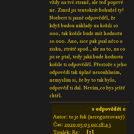
vždy na tvé straně, ale teď poprvé
ne. Zmrd jsi tentokrát bohužel ty!
Norbert ti jasně odpověděl, že
když budou náklady na košili 10
000, tak košile bude mít hodnotu
10 000. Ano, sice pak psal něco o
zisku, ztrátě apod., ale na to, na co
jsi se ptal, tedy jaká bude hodnota
košile ti odpověděl. Přestože s jeho
odpovědí tak úplně nesouhlasím,
nemyslím si, že by to tak bylo,
odpověď ti dal. Nevím,co bys ještě
chtěl.
» odpovědět «
Autor: to je fuk (neregistrovaný)
Čas:
2020-05-03 00:18:43
Titulek: Re:
[↑]