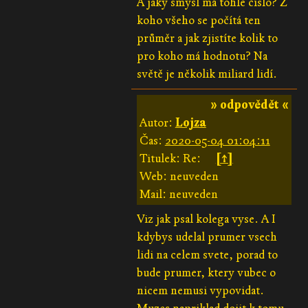
A jaký smysl má tohle číslo? Z
koho všeho se počítá ten
průměr a jak zjistíte kolik to
pro koho má hodnotu? Na
světě je několik miliard lidí.
» odpovědět «
Autor:
Lojza
Čas:
2020-05-04 01:04:11
Titulek: Re:
[↑]
Web: neuveden
Mail: neuveden
Viz jak psal kolega vyse. A I
kdybys udelal prumer vsech
lidi na celem svete, porad to
bude prumer, ktery vubec o
nicem nemusi vypovidat.