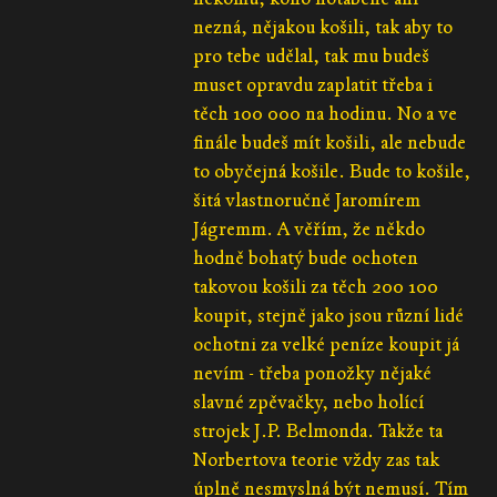
nezná, nějakou košili, tak aby to
pro tebe udělal, tak mu budeš
muset opravdu zaplatit třeba i
těch 100 000 na hodinu. No a ve
finále budeš mít košili, ale nebude
to obyčejná košile. Bude to košile,
šitá vlastnoručně Jaromírem
Jágremm. A věřím, že někdo
hodně bohatý bude ochoten
takovou košili za těch 200 100
koupit, stejně jako jsou různí lidé
ochotni za velké peníze koupit já
nevím - třeba ponožky nějaké
slavné zpěvačky, nebo holící
strojek J.P. Belmonda. Takže ta
Norbertova teorie vždy zas tak
úplně nesmyslná být nemusí. Tím