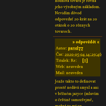
hodnota tovaru je rovná
jeho výrobným nákladom.
Nevidím dôvod
odpovedať 20-krát na 20
otázok o 20 rôznych
tovaroch.
» odpovědět «
Autor:
pavel77
Čas:
2020-05-04 14:29:46
Titulek: Re:
[↑]
Web: neuveden
Mail: neuveden
Jenže takto to definovat
prostě nedává smysl a ani
v běžném jazyce (mluvím
o češtině samozřejmě,
možná to má ve