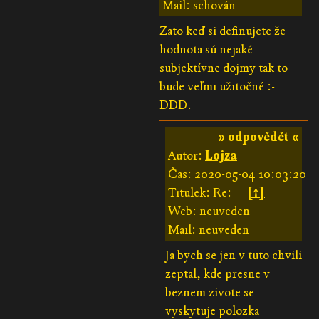
Mail: schován
Zato keď si definujete že
hodnota sú nejaké
subjektívne dojmy tak to
bude veľmi užitočné :-
DDD.
» odpovědět «
Autor:
Lojza
Čas:
2020-05-04 10:03:20
Titulek: Re:
[↑]
Web: neuveden
Mail: neuveden
Ja bych se jen v tuto chvili
zeptal, kde presne v
beznem zivote se
vyskytuje polozka