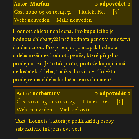
Autor:
Marťan
» odpovědět «
Čas:
2020-05-01 19:14:51
Titulek: Re:
[↑]
Web: neuveden
Mail: neuveden
Hodnota chleba není cena. Pro kupujícího je
hodnota chleba vyšší než hodnota peněz v množství
daném cenou. Pro prodejce je naopak hodnota
chleba nižší než hodnota peněz, které při jeho
prodeji utrží. Je to tak proto, protože kupující má
nedostatek chleba, tudíž si ho víc cení kdežto
prodejce má chleba hodně a cení si ho méně.
Autor:
norbertsnv
» odpovědět «
Čas:
2020-05-01 20:21:25
Titulek: Re:
[↑]
Web: neuveden
Mail: schován
Taká "hodnota", ktorá je podľa každej osoby
subjektívne iná je na dve veci