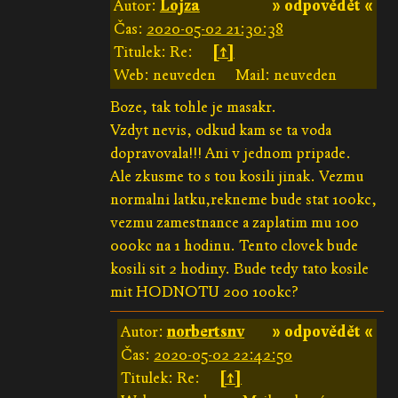
Autor:
Lojza
» odpovědět «
Čas:
2020-05-02 21:30:38
Titulek: Re:
[↑]
Web: neuveden
Mail: neuveden
Boze, tak tohle je masakr.
Vzdyt nevis, odkud kam se ta voda
dopravovala!!! Ani v jednom pripade.
Ale zkusme to s tou kosili jinak. Vezmu
normalni latku,rekneme bude stat 100kc,
vezmu zamestnance a zaplatim mu 100
000kc na 1 hodinu. Tento clovek bude
kosili sit 2 hodiny. Bude tedy tato kosile
mit HODNOTU 200 100kc?
Autor:
norbertsnv
» odpovědět «
Čas:
2020-05-02 22:42:50
Titulek: Re:
[↑]