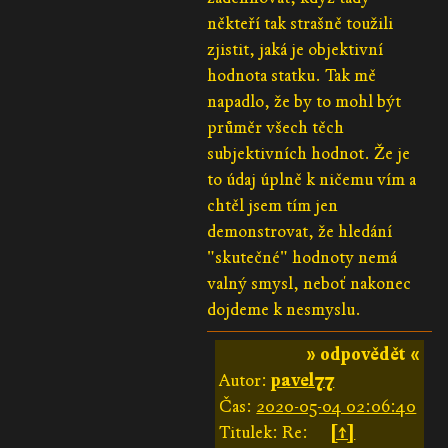
někteří tak strašně toužili
zjistit, jaká je objektivní
hodnota statku. Tak mě
napadlo, že by to mohl být
průměr všech těch
subjektivních hodnot. Že je
to údaj úplně k ničemu vím a
chtěl jsem tím jen
demonstrovat, že hledání
"skutečné" hodnoty nemá
valný smysl, neboť nakonec
dojdeme k nesmyslu.
» odpovědět «
Autor:
pavel77
Čas:
2020-05-04 02:06:40
Titulek: Re:
[↑]