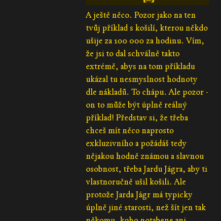
A ještě něco. Pozor jako na ten
tvůj příklad s košilí, kterou někdo
ušije za 100 000 za hodinu. Vím,
že jsi to dal schválně takto
extrémě, abys na tom příkladu
ukázal tu nesmyslnost hodnoty
dle nákladů. To chápu. Ale pozor -
on to může být úplně reálný
příklad! Představ si, že třeba
chceš mít něco naprosto
exkluzivního a požádáš tedy
nějakou hodně známou a slavnou
osobnost, třeba Jardu Jágra, aby ti
vlastnoručně ušil košili. Ale
protože Jarda Jágr má typicky
úplně jiné starosti, než šít jen tak
někomu, koho notabene ani