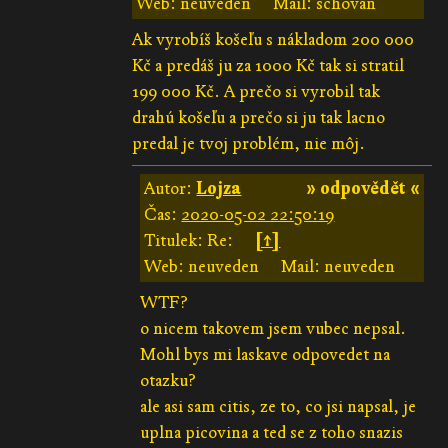
Web: neuveden
Mail: schován
Ak vyrobíš košeľu s nákladom 200 000
Kč a predáš ju za 1000 Kč tak si stratil
199 000 Kč. A prečo si vyrobil tak
drahú košeľu a prečo si ju tak lacno
predal je tvoj problém, nie môj.
Autor:
Lojza
» odpovědět «
Čas:
2020-05-02 22:50:19
Titulek: Re:
[↑]
Web: neuveden
Mail: neuveden
WTF?
o nicem takovem jsem vubec nepsal.
Mohl bys mi laskave odpovedet na
otazku?
ale asi sam citis, ze to, co jsi napsal, je
uplna picovina a ted se z toho snazis