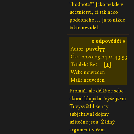
"hodnota"? Jako nekde v
ucetnictvi, ci tak neco
podobneho… Ja to nikde
takto nevidel.
» odpovědět «
Autor:
pavel77
Čas:
2020-05-04 11:43:53
Titulek: Re:
[↑]
Web: neuveden
Mail: neuveden
Promiň, ale děláš ze sebe
akorát hlupáka. Výše jsem
Ti vysvětlil že i ty
subjektivní dojmy
užitečné jsou. Žádný
argument v čem