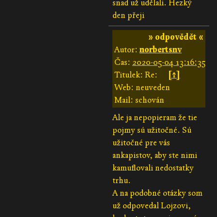
snad už udělali. Hezký
den přeji
» odpovědět «
Autor:
norbertsnv
Čas:
2020-05-04 13:16:35
Titulek: Re:
[↑]
Web: neuveden
Mail: schován
Ale ja nepopieram že tie
pojmy sú užitočné. Sú
užitočné pre vás
ankapistov, aby ste nimi
kamuflovali nedostatky
trhu.
A na podobné otázky som
už odpovedal Lojzovi,