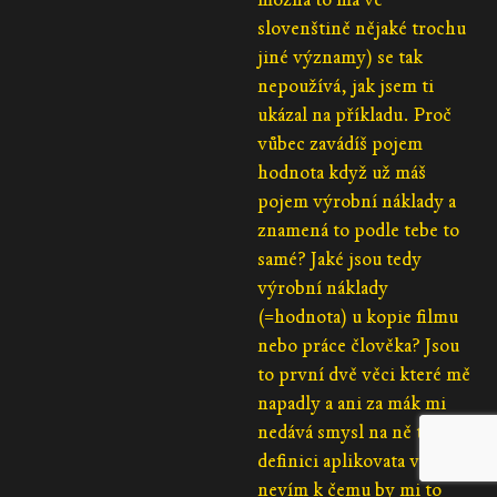
slovenštině nějaké trochu
jiné významy) se tak
nepoužívá, jak jsem ti
ukázal na příkladu. Proč
vůbec zavádíš pojem
hodnota když už máš
pojem výrobní náklady a
znamená to podle tebe to
samé? Jaké jsou tedy
výrobní náklady
(=hodnota) u kopie filmu
nebo práce člověka? Jsou
to první dvě věci které mě
napadly a ani za mák mi
nedává smysl na ně tvoji
definici aplikovata vůbec
nevím k čemu by mi to