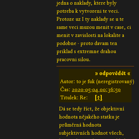
jedna o naklady, ktere byly
potreba k vytvoreni te veci.
Protoze uz I ty naklady se u te
same veci muzou menit v case, ci
menit v zavislosti na lokalite a
podobne - proto davam ten
priklad s extremne drahou
pracovni silou.
» odpovědět «
Autor: to je fuk (neregistrovaný)
Čas:
2020-05-04 00:36:50
Titulek: Re:
[↑]
Dá se tedy říct, že objektivní
hodnota nějakého statku je
průměrná hodnota
subjektivních hodnot všech,