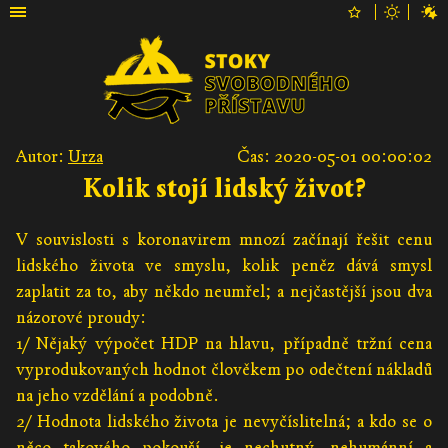
Autor:
Urza
Čas: 2020-05-01 00:00:02
Kolik stojí lidský život?
V souvislosti s koronavirem mnozí začínají řešit cenu
lidského života ve smyslu, kolik peněz dává smysl
zaplatit za to, aby někdo neumřel; a nejčastější jsou dva
názorové proudy:
1/ Nějaký výpočet HDP na hlavu, případně tržní cena
vyprodukovaných hodnot člověkem po odečtení nákladů
na jeho vzdělání a podobně.
2/ Hodnota lidského života je nevyčíslitelná; a kdo se o
něco takového pokouší, je nechutný, nehumánní a