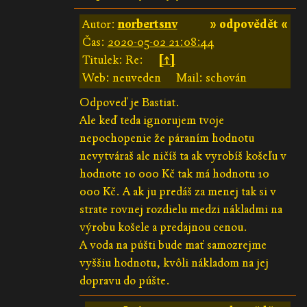
Autor:
norbertsnv
» odpovědět «
Čas:
2020-05-02 21:08:44
Titulek: Re:
[↑]
Web: neuveden
Mail: schován
Odpoveď je Bastiat.
Ale keď teda ignorujem tvoje
nepochopenie že páraním hodnotu
nevytváraš ale ničíš ta ak vyrobíš košeľu v
hodnote 10 000 Kč tak má hodnotu 10
000 Kč. A ak ju predáš za menej tak si v
strate rovnej rozdielu medzi nákladmi na
výrobu košele a predajnou cenou.
A voda na púšti bude mať samozrejme
vyššiu hodnotu, kvôli nákladom na jej
dopravu do púšte.