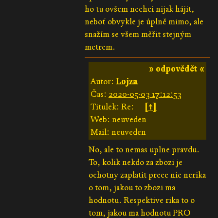
ho tu ovšem nechci nijak hájit,
neboť obvykle je úplně mimo, ale
snažím se všem měřit stejným
metrem.
» odpovědět «
Autor:
Lojza
Čas:
2020-05-03 17:12:53
Titulek: Re:
[↑]
Web: neuveden
Mail: neuveden
No, ale to nemas uplne pravdu.
To, kolik nekdo za zbozi je
ochotny zaplatit prece nic nerika
o tom, jakou to zbozi ma
hodnotu. Respektive rika to o
tom, jakou ma hodnotu PRO