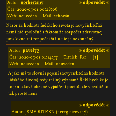
Autor:
norbertsnv
» odpovědět «
Čas:
2020-05-01 00:28:06
Web: neuveden
Mail: schován
Názor že hodnota ľudského života je nevyčísliteľná
nemá nič spoločné s faktom že rozpočet zdravotnej
poisťovne ani rozpočet štátu nie je nekonečný.
Autor:
pavel77
» odpovědět «
Čas:
2020-05-01 01:14:57
Titulek: Re:
[↑]
Web: neuveden
Mail: neuveden
A jaké má to slovní spojení (nevycislitelna hodnota
lidského života) tedy reálný význam? Řekl bych že je
to jen takové obecné vyjádření pocitů, ale v realitě to
tak prostě není
» odpovědět «
Autor: JSME RITERN (neregistrovaný)