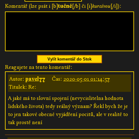
Komentář (lze psát i [b]
tučně
[/b] či [i]
kurzívou
[/i]):
Vylít komentář do Stok
Reagujete na tento komentář:
Autor:
pavel77
Čas:
2020-05-01 01:14:57
Titulek: Re:
A jaké má to slovní spojení (nevycislitelna hodnota
lidského života) tedy reálný význam? Řekl bych že je
to jen takové obecné vyjádření pocitů, ale v realitě to
tak prostě není