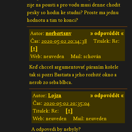
zije na pousti a pro vodu musi denne chodit
pesky 10 hodin ke studni? Proste ma jednu
hodnotu a tim to konci?
Autor:
norbertsnv
» odpovědět «
Čas:
2020-05-02 20:14:38
Titulek: Re:
[↑]
Web: neuveden
Mail: schován
Keď chcceš argumentovať páraním košele
tak si pozri Bastiata a jeho rozbité okno a
nerob zo seba blbca.
Autor:
Lojza
» odpovědět «
Čas:
2020-05-02 20:35:04
Titulek: Re:
[↑]
Web: neuveden
Mail: neuveden
A odpovedi by nebyly?