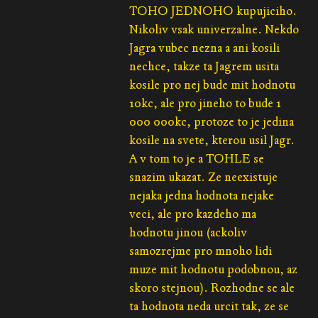
TOHO JEDNOHO kupujiciho.
Nikoliv vsak univerzalne. Nekdo
Jagra vubec nezna a ani kosili
nechce, takze ta Jagrem usita
kosile pro nej bude mit hodnotu
10kc, ale pro jineho to bude 1
000 000kc, protoze to je jedina
kosile na svete, kterou usil Jagr.
A v tom to je a TOHLE se
snazim ukazat. Ze neexistuje
nejaka jedna hodnota nejake
veci, ale pro kazdeho ma
hodnotu jinou (ackoliv
samozrejme pro mnoho lidi
muze mit hodnotu podobnou, az
skoro stejnou). Rozhodne se ale
ta hodnota neda urcit tak, ze se