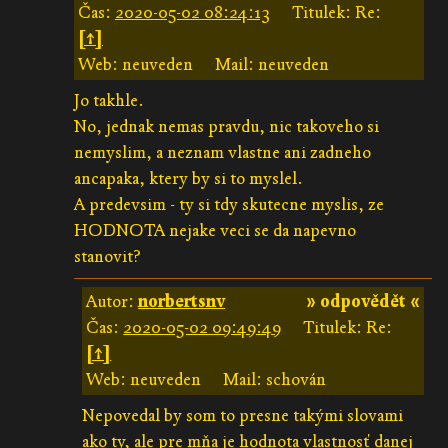
Čas:
2020-05-02 08:24:13
Titulek: Re:
[↑]
Web: neuveden
Mail: neuveden
Jo takhle.
No, jednak nemas pravdu, nic takoveho si
nemyslim, a neznam vlastne ani zadneho
ancapaka, ktery by si to myslel.
A predevsim - ty si tdy skutecne myslis, ze
HODNOTA nejake veci se da napevno
stanovit?
Autor:
norbertsnv
» odpovědět «
Čas:
2020-05-02 09:49:49
Titulek: Re:
[↑]
Web: neuveden
Mail: schován
Nepovedal by som to presne takými slovami
ako ty, ale pre mňa je hodnota vlastnosť danej