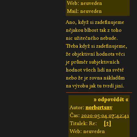
Web: neuveden
Mail: neuveden
Ano, když si zadefinujeme
nějakou blbost tak z toho
nic užitečného nebude.
Třeba když si zadefinujeme,
že objektivní hodnota věci
je průměr subjektivních
hodnot všech lidí na světě
nebo že je rovna nákladům
na výrobu jak tu tvrdí jiní.
» odpovědět «
Autor:
norbertsnv
Čas:
2020-05-04 07:42:41
Titulek: Re:
[↑]
Web: neuveden