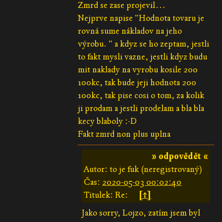
Zmrd se zase projevil…
Nejprve napise "Hodnota tovaru je
rovná sume nákladov na jeho
výrobu. " a kdyz se ho zeptam, jestli
to fakt mysli vazne, jestli kdyz budu
mit naklady na vyrobu kosile 200
100kc, tak bude jeji hodnota 200
100kc, tak pise cosi o tom, za kolik
ji prodam a jestli prodelam a bla bla
kecy blaboly :-D
Fakt zmrd non plus uplna
» odpovědět «
Autor: to je fuk (neregistrovaný)
Čas:
2020-05-03 00:02:40
Titulek: Re:
[↑]
Jako sorry, Lojzo, zatím jsem byl