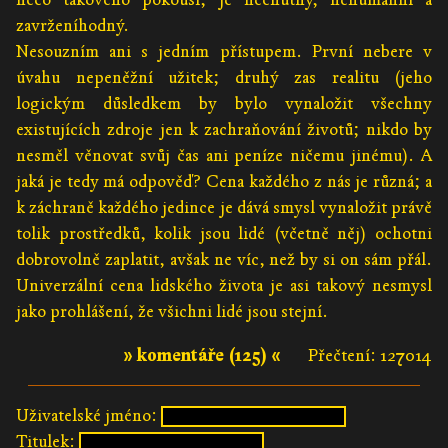
zavrženíhodný.
Nesouzním ani s jedním přístupem. První nebere v
úvahu nepeněžní užitek; druhý zas realitu (jeho
logickým důsledkem by bylo vynaložit všechny
existujících zdroje jen k zachraňování životů; nikdo by
nesměl věnovat svůj čas ani peníze ničemu jinému). A
jaká je tedy má odpověď? Cena každého z nás je různá; a
k záchraně každého jedince je dává smysl vynaložit právě
tolik prostředků, kolik jsou lidé (včetně něj) ochotni
dobrovolně zaplatit, avšak ne víc, než by si on sám přál.
Univerzální cena lidského života je asi takový nesmysl
jako prohlášení, že všichni lidé jsou stejní.
» komentáře (125) «
Přečtení: 127014
Uživatelské jméno:
Titulek: