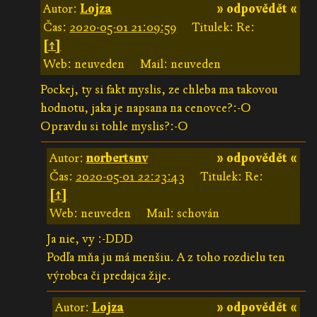
Autor:
Lojza
» odpovědět «
Čas:
2020-05-01 21:09:59
Titulek: Re:
[↑]
Web: neuveden
Mail: neuveden
Pockej, ty si fakt myslis, ze chleba ma takovou
hodnotu, jaka je napsana na cenovce?:-O
Opravdu si tohle myslis?:-O
Autor:
norbertsnv
» odpovědět «
Čas:
2020-05-01 22:23:43
Titulek: Re:
[↑]
Web: neuveden
Mail: schován
Ja nie, vy :-DDD
Podľa mňa ju má menšiu. A z toho rozdielu ten
výrobca či predajca žije.
Autor:
Lojza
» odpovědět «