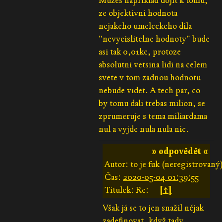
Muzes napriklad dojit k tomu,
ze objektivni hodnota
nejakeho umeleckeho dila
"nevycislitelne hodnoty" bude
asi tak 0,01kc, protoze
absolutni vetsina lidi na celem
svete v tom zadnou hodnotu
nebude videt. A tech par, co
by tomu dali trebas milion, se
zprumeruje s tema miliardama
nul a vyjde nula nula nic.
» odpovědět «
Autor: to je fuk (neregistrovaný
Čas:
2020-05-04 01:39:55
Titulek: Re:
[↑]
Však já se to jen snažil nějak
zadefinovat, když tady