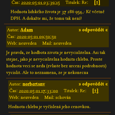
Čas:
2020-05-01 03:39:15
Titulek: Re:
[↑]
Hodnota lidského života je 37 286 954,- Kč včetně
DPH. A dokažte mi, že tomu tak není!
Autor:
Adam
» odpovědět «
Čas:
2020-05-01 09:50:50
Web: neuveden
Mail: neuveden
Je pravda, ze hodbota zivota je nevycislitelna. Asi tak
stejne, jako je nevycislitelna hodnita chleba. Proste
hodnota veci se neda (zvlaste bez urceni podrobnosti)
vycislit. Ale to neznamena, ze je nekonecna
Autor:
norbertsnv
» odpovědět «
Čas:
2020-05-01 17:33:00
Titulek: Re:
[↑]
Web: neuveden
Mail: schován
Hodnota chleba je vyčíslená jeho cenovkou.