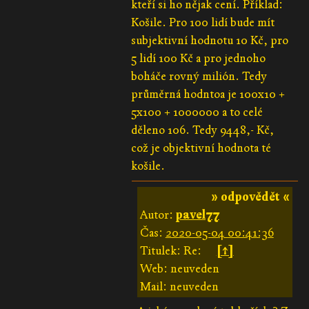
kteří si ho nějak cení. Příklad:
Košile. Pro 100 lidí bude mít
subjektivní hodnotu 10 Kč, pro
5 lidí 100 Kč a pro jednoho
boháče rovný milión. Tedy
průměrná hodntoa je 100x10 +
5x100 + 1000000 a to celé
děleno 106. Tedy 9448,- Kč,
což je objektivní hodnota té
košile.
» odpovědět «
Autor:
pavel77
Čas:
2020-05-04 00:41:36
Titulek: Re:
[↑]
Web: neuveden
Mail: neuveden