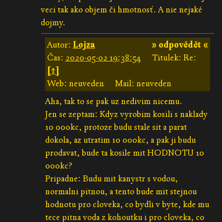
veci tak ako objem či hmotnosť. A nie nejaké
dojmy.
Autor:
Lojza
» odpovědět «
Čas:
2020-05-02 19:38:54
Titulek: Re:
[↑]
Web: neuveden
Mail: neuveden
Aha, tak to se pak uz nedivim nicemu.
Jen se zeptam: Kdyz vyrobim kosili s naklady
10 000kc, protoze budu stale sit a parat
dokola, az utratim 10 000kc, a pak ji budu
prodavat, bude ta kosile mit HODNOTU 10
000kc?
Pripadne: Budu mit kanystr s vodou,
normalni pitnou, a tento bude mit stejnou
hodnotu pro cloveka, co bydli v byte, kde mu
tece pitna voda z kohoutku i pro cloveka, co