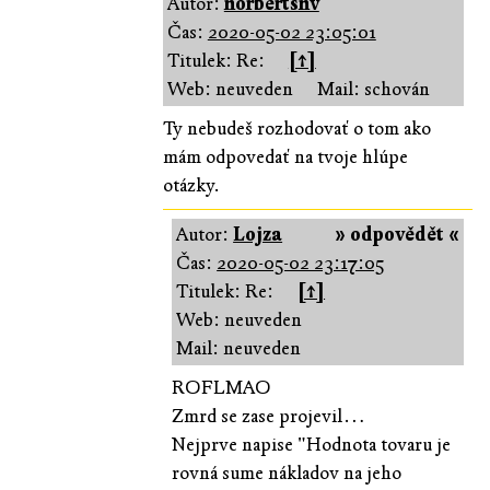
Autor:
norbertsnv
Čas:
2020-05-02 23:05:01
Titulek: Re:
[↑]
Web: neuveden
Mail: schován
Ty nebudeš rozhodovať o tom ako
mám odpovedať na tvoje hlúpe
otázky.
Autor:
Lojza
» odpovědět «
Čas:
2020-05-02 23:17:05
Titulek: Re:
[↑]
Web: neuveden
Mail: neuveden
ROFLMAO
Zmrd se zase projevil…
Nejprve napise "Hodnota tovaru je
rovná sume nákladov na jeho