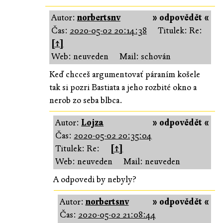
Autor:
norbertsnv
» odpovědět «
Čas:
2020-05-02 20:14:38
Titulek: Re:
[↑]
Web: neuveden
Mail: schován
Keď chcceš argumentovať páraním košele
tak si pozri Bastiata a jeho rozbité okno a
nerob zo seba blbca.
Autor:
Lojza
» odpovědět «
Čas:
2020-05-02 20:35:04
Titulek: Re:
[↑]
Web: neuveden
Mail: neuveden
A odpovedi by nebyly?
Autor:
norbertsnv
» odpovědět «
Čas:
2020-05-02 21:08:44