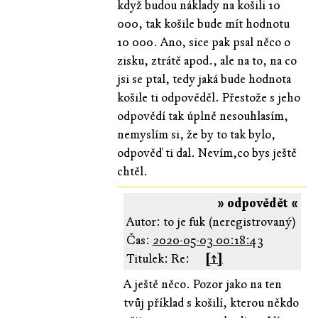
když budou náklady na košili 10
000, tak košile bude mít hodnotu
10 000. Ano, sice pak psal něco o
zisku, ztrátě apod., ale na to, na co
jsi se ptal, tedy jaká bude hodnota
košile ti odpověděl. Přestože s jeho
odpovědí tak úplně nesouhlasím,
nemyslím si, že by to tak bylo,
odpověď ti dal. Nevím,co bys ještě
chtěl.
» odpovědět «
Autor: to je fuk (neregistrovaný)
Čas:
2020-05-03 00:18:43
Titulek: Re:
[↑]
A ještě něco. Pozor jako na ten
tvůj příklad s košilí, kterou někdo