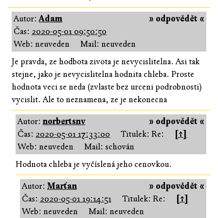
Autor:
Adam
» odpovědět «
Čas:
2020-05-01 09:50:50
Web: neuveden
Mail: neuveden
Je pravda, ze hodbota zivota je nevycislitelna. Asi tak
stejne, jako je nevycislitelna hodnita chleba. Proste
hodnota veci se neda (zvlaste bez urceni podrobnosti)
vycislit. Ale to neznamena, ze je nekonecna
Autor:
norbertsnv
» odpovědět «
Čas:
2020-05-01 17:33:00
Titulek: Re:
[↑]
Web: neuveden
Mail: schován
Hodnota chleba je vyčíslená jeho cenovkou.
Autor:
Marťan
» odpovědět «
Čas:
2020-05-01 19:14:51
Titulek: Re:
[↑]
Web: neuveden
Mail: neuveden