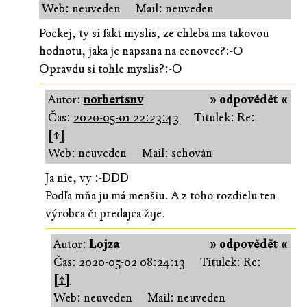
Web: neuveden
Mail: neuveden
Pockej, ty si fakt myslis, ze chleba ma takovou
hodnotu, jaka je napsana na cenovce?:-O
Opravdu si tohle myslis?:-O
Autor:
norbertsnv
» odpovědět «
Čas:
2020-05-01 22:23:43
Titulek: Re:
[↑]
Web: neuveden
Mail: schován
Ja nie, vy :-DDD
Podľa mňa ju má menšiu. A z toho rozdielu ten
výrobca či predajca žije.
Autor:
Lojza
» odpovědět «
Čas:
2020-05-02 08:24:13
Titulek: Re:
[↑]
Web: neuveden
Mail: neuveden