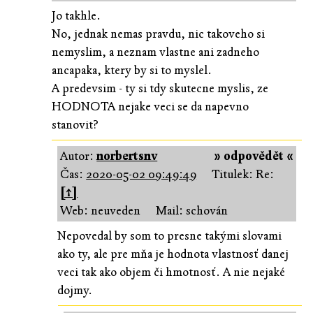
Jo takhle.
No, jednak nemas pravdu, nic takoveho si
nemyslim, a neznam vlastne ani zadneho
ancapaka, ktery by si to myslel.
A predevsim - ty si tdy skutecne myslis, ze
HODNOTA nejake veci se da napevno
stanovit?
Autor:
norbertsnv
» odpovědět «
Čas:
2020-05-02 09:49:49
Titulek: Re:
[↑]
Web: neuveden
Mail: schován
Nepovedal by som to presne takými slovami
ako ty, ale pre mňa je hodnota vlastnosť danej
veci tak ako objem či hmotnosť. A nie nejaké
dojmy.