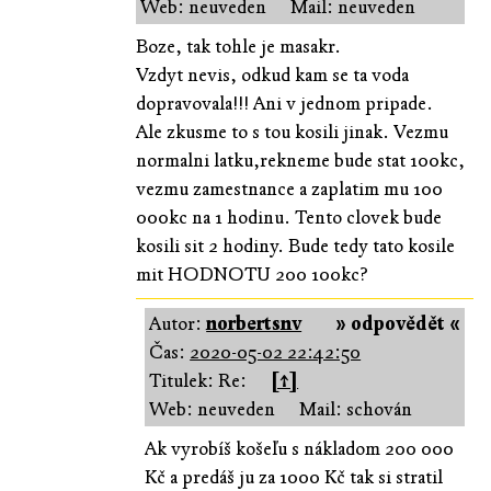
Web: neuveden
Mail: neuveden
Boze, tak tohle je masakr.
Vzdyt nevis, odkud kam se ta voda
dopravovala!!! Ani v jednom pripade.
Ale zkusme to s tou kosili jinak. Vezmu
normalni latku,rekneme bude stat 100kc,
vezmu zamestnance a zaplatim mu 100
000kc na 1 hodinu. Tento clovek bude
kosili sit 2 hodiny. Bude tedy tato kosile
mit HODNOTU 200 100kc?
Autor:
norbertsnv
» odpovědět «
Čas:
2020-05-02 22:42:50
Titulek: Re:
[↑]
Web: neuveden
Mail: schován
Ak vyrobíš košeľu s nákladom 200 000
Kč a predáš ju za 1000 Kč tak si stratil