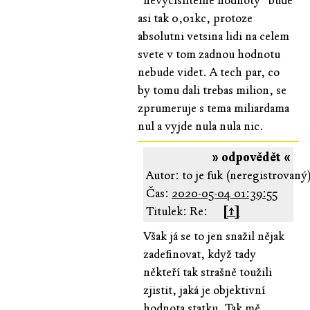
"nevycislitelne hodnoty" bude
asi tak 0,01kc, protoze
absolutni vetsina lidi na celem
svete v tom zadnou hodnotu
nebude videt. A tech par, co
by tomu dali trebas milion, se
zprumeruje s tema miliardama
nul a vyjde nula nula nic.
» odpovědět «
Autor: to je fuk (neregistrovaný
Čas:
2020-05-04 01:39:55
Titulek: Re:
[↑]
Však já se to jen snažil nějak
zadefinovat, když tady
někteří tak strašně toužili
zjistit, jaká je objektivní
hodnota statku. Tak mě