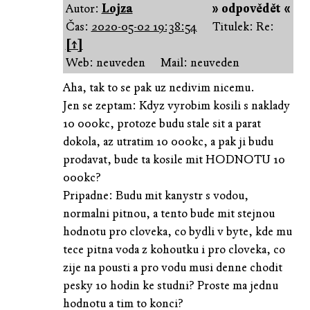
Autor:
Lojza
» odpovědět «
Čas:
2020-05-02 19:38:54
Titulek: Re:
[↑]
Web: neuveden
Mail: neuveden
Aha, tak to se pak uz nedivim nicemu.
Jen se zeptam: Kdyz vyrobim kosili s naklady
10 000kc, protoze budu stale sit a parat
dokola, az utratim 10 000kc, a pak ji budu
prodavat, bude ta kosile mit HODNOTU 10
000kc?
Pripadne: Budu mit kanystr s vodou,
normalni pitnou, a tento bude mit stejnou
hodnotu pro cloveka, co bydli v byte, kde mu
tece pitna voda z kohoutku i pro cloveka, co
zije na pousti a pro vodu musi denne chodit
pesky 10 hodin ke studni? Proste ma jednu
hodnotu a tim to konci?