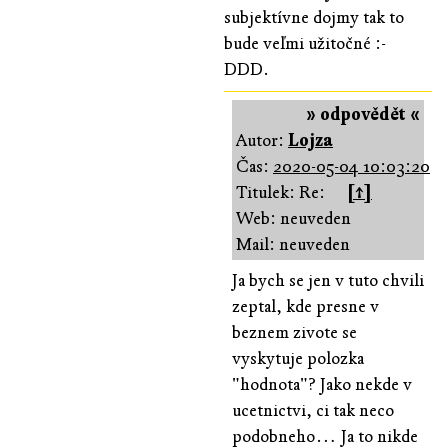
subjektívne dojmy tak to
bude veľmi užitočné :-
DDD.
» odpovědět «
Autor:
Lojza
Čas:
2020-05-04 10:03:20
Titulek: Re:
[↑]
Web: neuveden
Mail: neuveden
Ja bych se jen v tuto chvili
zeptal, kde presne v
beznem zivote se
vyskytuje polozka
"hodnota"? Jako nekde v
ucetnictvi, ci tak neco
podobneho… Ja to nikde