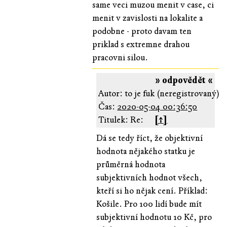
same veci muzou menit v case, ci
menit v zavislosti na lokalite a
podobne - proto davam ten
priklad s extremne drahou
pracovni silou.
» odpovědět «
Autor: to je fuk (neregistrovaný)
Čas:
2020-05-04 00:36:50
Titulek: Re:
[↑]
Dá se tedy říct, že objektivní
hodnota nějakého statku je
průměrná hodnota
subjektivních hodnot všech,
kteří si ho nějak cení. Příklad:
Košile. Pro 100 lidí bude mít
subjektivní hodnotu 10 Kč, pro