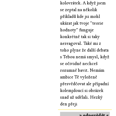
kolovrátek. A když jsem
se zeptal na několik
příkladů kde jsi mohl
ukázat jak tvoje "teorie
hodnoty" funguje
konkrétně tak si taky
nereagoval. Také mi z
toho plyne že další debata
s Tebou nemá smysl, když
se očividně nechceš
rozumně bavit. Nemám
ambice Tě vyloženě
přesvědčovat ale případní
kolemjdoucí si obrázek
snad už udělali. Hezký
den přeji
» odpovědět «