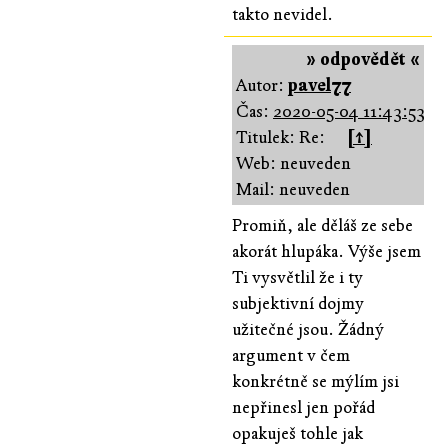
takto nevidel.
» odpovědět «
Autor:
pavel77
Čas:
2020-05-04 11:43:53
Titulek: Re:
[↑]
Web: neuveden
Mail: neuveden
Promiň, ale děláš ze sebe
akorát hlupáka. Výše jsem
Ti vysvětlil že i ty
subjektivní dojmy
užitečné jsou. Žádný
argument v čem
konkrétně se mýlím jsi
nepřinesl jen pořád
opakuješ tohle jak