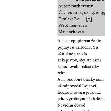
Autor:
norbertsnv
Čas:
2020-05-04 13:16:35
Titulek: Re:
[↑]
Web: neuveden
Mail: schován
Ale ja nepopieram že tie
pojmy sú užitočné. Sú
užitočné pre vás
ankapistov, aby ste nimi
kamuflovali nedostatky
trhu.
A na podobné otázky som
už odpovedal Lojzovi,
hodnota tovaru je rovná
jeho výrobným nákladom.
Nevidím dôvod