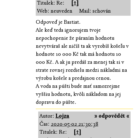
Titulek: Re:
[↑]
Web: neuveden
Mail: schován
Odpoveď je Bastiat.
Ale keď teda ignorujem tvoje
nepochopenie že páraním hodnotu
nevytváraš ale ničíš ta ak vyrobíš košeľu v
hodnote 10 000 Kč tak má hodnotu 10
000 Kč. A ak ju predáš za menej tak si v
strate rovnej rozdielu medzi nákladmi na
výrobu košele a predajnou cenou.
A voda na púšti bude mať samozrejme
vyššiu hodnotu, kvôli nákladom na jej
dopravu do púšte.
Autor:
Lojza
» odpovědět «
Čas:
2020-05-02 21:30:38
Titulek: Re:
[↑]