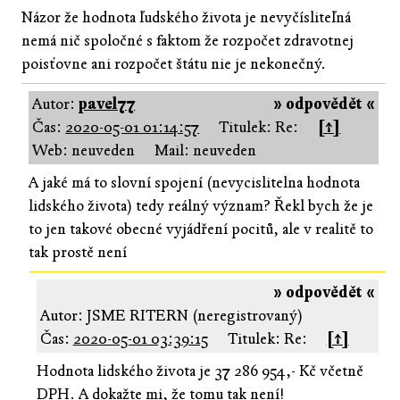
Názor že hodnota ľudského života je nevyčísliteľná
nemá nič spoločné s faktom že rozpočet zdravotnej
poisťovne ani rozpočet štátu nie je nekonečný.
Autor:
pavel77
» odpovědět «
Čas:
2020-05-01 01:14:57
Titulek: Re:
[↑]
Web: neuveden
Mail: neuveden
A jaké má to slovní spojení (nevycislitelna hodnota
lidského života) tedy reálný význam? Řekl bych že je
to jen takové obecné vyjádření pocitů, ale v realitě to
tak prostě není
» odpovědět «
Autor: JSME RITERN (neregistrovaný)
Čas:
2020-05-01 03:39:15
Titulek: Re:
[↑]
Hodnota lidského života je 37 286 954,- Kč včetně
DPH. A dokažte mi, že tomu tak není!