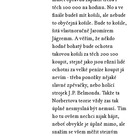
těch 100 000 na hodinu. No a ve
finále budeš mít košili, ale nebude
to obyčejná košile. Bude to košile,
šitá vlastnoručně Jaromírem
Jágremm. A věřím, že někdo
hodně bohatý bude ochoten
takovou košili za těch 200 100
koupit, stejně jako jsou různí lidé
ochotni za velké peníze koupit já
nevím - třeba ponožky nějaké
slavné zpěvačky, nebo holící
strojek J.P. Belmonda. Takže ta
Norbertova teorie vždy zas tak
úplně nesmyslná být nemusí. Tím
ho tu ovšem nechci nijak hájit,
neboť obvykle je úplně mimo, ale
snažím se všem měřit stejným