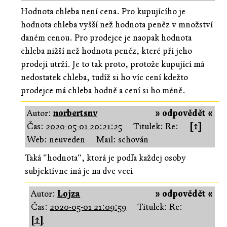
Hodnota chleba není cena. Pro kupujícího je
hodnota chleba vyšší než hodnota peněz v množství
daném cenou. Pro prodejce je naopak hodnota
chleba nižší než hodnota peněz, které při jeho
prodeji utrží. Je to tak proto, protože kupující má
nedostatek chleba, tudíž si ho víc cení kdežto
prodejce má chleba hodně a cení si ho méně.
Autor:
norbertsnv
» odpovědět «
Čas:
2020-05-01 20:21:25
Titulek: Re:
[↑]
Web: neuveden
Mail: schován
Taká "hodnota", ktorá je podľa každej osoby
subjektívne iná je na dve veci
Autor:
Lojza
» odpovědět «
Čas:
2020-05-01 21:09:59
Titulek: Re:
[↑]