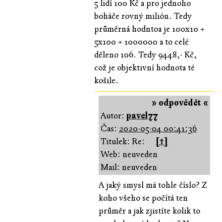
5 lidí 100 Kč a pro jednoho
boháče rovný milión. Tedy
průměrná hodntoa je 100x10 +
5x100 + 1000000 a to celé
děleno 106. Tedy 9448,- Kč,
což je objektivní hodnota té
košile.
» odpovědět «
Autor:
pavel77
Čas:
2020-05-04 00:41:36
Titulek: Re:
[↑]
Web: neuveden
Mail: neuveden
A jaký smysl má tohle číslo? Z
koho všeho se počítá ten
průměr a jak zjistíte kolik to