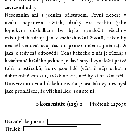
zavrženíhodný.
Nesouzním ani s jedním přístupem. První nebere v
úvahu nepeněžní užitek; druhý zas realitu (jeho
logickým důsledkem by bylo vynaložit všechny
existujících zdroje jen k zachraňování životů; nikdo by
nesměl věnovat svůj čas ani peníze ničemu jinému). A
jaká je tedy má odpověď? Cena každého z nás je různá; a
k záchraně každého jedince je dává smysl vynaložit právě
tolik prostředků, kolik jsou lidé (včetně něj) ochotni
dobrovolně zaplatit, avšak ne víc, než by si on sám přál.
Univerzální cena lidského života je asi takový nesmysl
jako prohlášení, že všichni lidé jsou stejní.
» komentáře (125) «
Přečtení: 127036
Uživatelské jméno:
Titulek: