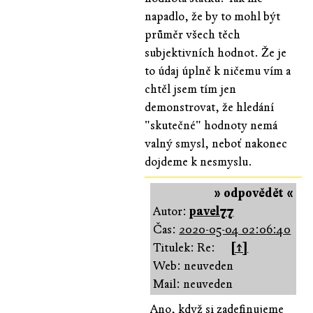
napadlo, že by to mohl být
průměr všech těch
subjektivních hodnot. Že je
to údaj úplně k ničemu vím a
chtěl jsem tím jen
demonstrovat, že hledání
"skutečné" hodnoty nemá
valný smysl, neboť nakonec
dojdeme k nesmyslu.
» odpovědět «
Autor:
pavel77
Čas:
2020-05-04 02:06:40
Titulek: Re:
[↑]
Web: neuveden
Mail: neuveden
Ano, když si zadefinujeme