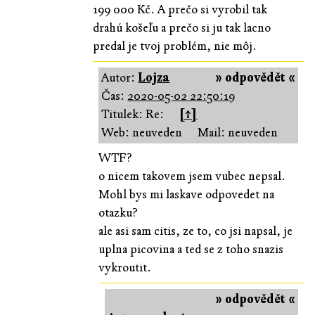
199 000 Kč. A prečo si vyrobil tak
drahú košeľu a prečo si ju tak lacno
predal je tvoj problém, nie môj.
Autor:
Lojza
» odpovědět «
Čas:
2020-05-02 22:50:19
Titulek: Re:
[↑]
Web: neuveden
Mail: neuveden
WTF?
o nicem takovem jsem vubec nepsal.
Mohl bys mi laskave odpovedet na
otazku?
ale asi sam citis, ze to, co jsi napsal, je
uplna picovina a ted se z toho snazis
vykroutit.
» odpovědět «