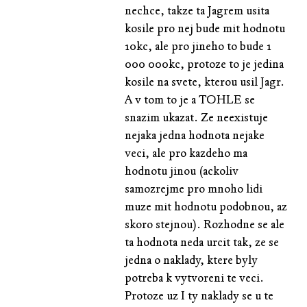
nechce, takze ta Jagrem usita
kosile pro nej bude mit hodnotu
10kc, ale pro jineho to bude 1
000 000kc, protoze to je jedina
kosile na svete, kterou usil Jagr.
A v tom to je a TOHLE se
snazim ukazat. Ze neexistuje
nejaka jedna hodnota nejake
veci, ale pro kazdeho ma
hodnotu jinou (ackoliv
samozrejme pro mnoho lidi
muze mit hodnotu podobnou, az
skoro stejnou). Rozhodne se ale
ta hodnota neda urcit tak, ze se
jedna o naklady, ktere byly
potreba k vytvoreni te veci.
Protoze uz I ty naklady se u te