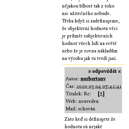
nějakou blbost tak z toho
nic užitečného nebude.
Třeba když si zadefinujeme,
že objektivní hodnota věci
je průměr subjektivních
hodnot všech lidí na světě
nebo že je rovna nákladům
na výrobu jak tu tvrdí jiní.
» odpovědět «
Autor:
norbertsnv
Čas:
2020-05-04 07:42:41
Titulek: Re:
[↑]
Web: neuveden
Mail: schován
Zato keď si definujete že
hodnota sú nejaké