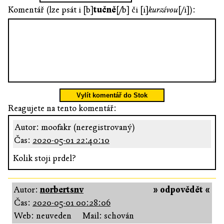
Komentář (lze psát i [b]
tučně
[/b] či [i]
kurzívou
[/i]):
Vylít komentář do Stok
Reagujete na tento komentář:
Autor: moofakr (neregistrovaný)
Čas:
2020-05-01 22:40:10
Kolik stoji prdel?
Autor:
norbertsnv
» odpovědět «
Čas:
2020-05-01 00:28:06
Web: neuveden
Mail: schován