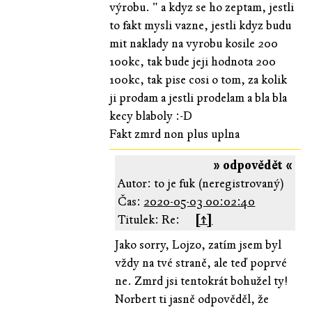
výrobu. " a kdyz se ho zeptam, jestli
to fakt mysli vazne, jestli kdyz budu
mit naklady na vyrobu kosile 200
100kc, tak bude jeji hodnota 200
100kc, tak pise cosi o tom, za kolik
ji prodam a jestli prodelam a bla bla
kecy blaboly :-D
Fakt zmrd non plus uplna
» odpovědět «
Autor: to je fuk (neregistrovaný)
Čas:
2020-05-03 00:02:40
Titulek: Re:
[↑]
Jako sorry, Lojzo, zatím jsem byl
vždy na tvé straně, ale teď poprvé
ne. Zmrd jsi tentokrát bohužel ty!
Norbert ti jasně odpověděl, že