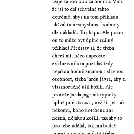
ušije za 100 000 za hodinu. Vím,
že jsi to dal schválně takto
extrémě, abys na tom příkladu
ukázal tu nesmyslnost hodnoty
dle nákladů. To chápu. Ale pozor -
on to může být úplně reálný
příklad! Představ si, že třeba
chceš mít něco naprosto
exkluzivního a požádáš tedy
nějakou hodně známou a slavnou
osobnost, třeba Jardu Jágra, aby ti
vlastnoručně ušil košili. Ale
protože Jarda Jágr má typicky
úplně jiné starosti, než šít jen tak
někomu, koho notabene ani
nezná, nějakou košili, tak aby to
pro tebe udělal, tak mu budeš
muset opravdu zaplatit třeba i