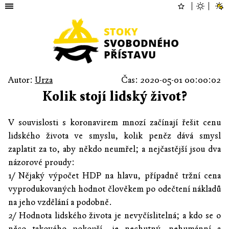
Autor:
Urza
Čas: 2020-05-01 00:00:02
Kolik stojí lidský život?
V souvislosti s koronavirem mnozí začínají řešit cenu
lidského života ve smyslu, kolik peněz dává smysl
zaplatit za to, aby někdo neumřel; a nejčastější jsou dva
názorové proudy:
1/ Nějaký výpočet HDP na hlavu, případně tržní cena
vyprodukovaných hodnot člověkem po odečtení nákladů
na jeho vzdělání a podobně.
2/ Hodnota lidského života je nevyčíslitelná; a kdo se o
něco takového pokouší, je nechutný, nehumánní a