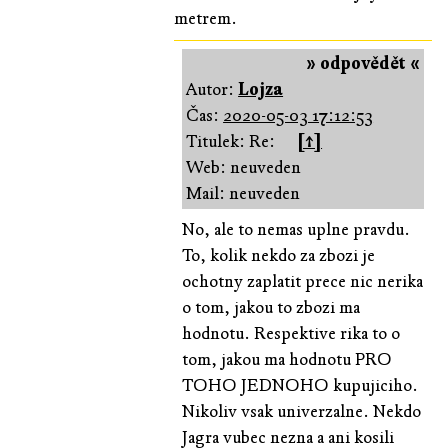
metrem.
» odpovědět «
Autor:
Lojza
Čas:
2020-05-03 17:12:53
Titulek: Re:
[↑]
Web: neuveden
Mail: neuveden
No, ale to nemas uplne pravdu.
To, kolik nekdo za zbozi je
ochotny zaplatit prece nic nerika
o tom, jakou to zbozi ma
hodnotu. Respektive rika to o
tom, jakou ma hodnotu PRO
TOHO JEDNOHO kupujiciho.
Nikoliv vsak univerzalne. Nekdo
Jagra vubec nezna a ani kosili