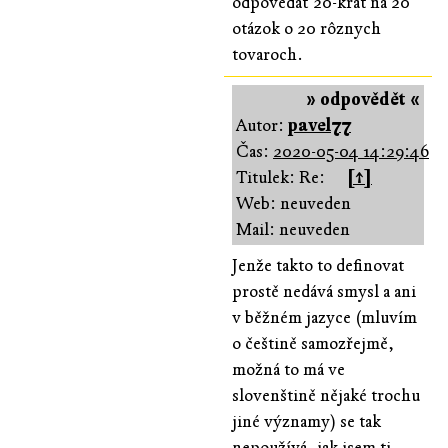
odpovedať 20-krát na 20
otázok o 20 rôznych
tovaroch.
» odpovědět «
Autor:
pavel77
Čas:
2020-05-04 14:29:46
Titulek: Re:
[↑]
Web: neuveden
Mail: neuveden
Jenže takto to definovat
prostě nedává smysl a ani
v běžném jazyce (mluvím
o češtině samozřejmě,
možná to má ve
slovenštině nějaké trochu
jiné významy) se tak
nepoužívá, jak jsem ti