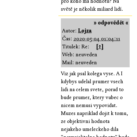
pro koho má hodnotu? Na
světě je několik miliard lidí.
» odpovědět «
Autor:
Lojza
Čas:
2020-05-04 01:04:11
Titulek: Re:
[↑]
Web: neuveden
Mail: neuveden
Viz jak psal kolega vyse. A I
kdybys udelal prumer vsech
lidi na celem svete, porad to
bude prumer, ktery vubec o
nicem nemusi vypovidat.
Muzes napriklad dojit k tomu,
ze objektivni hodnota
nejakeho umeleckeho dila