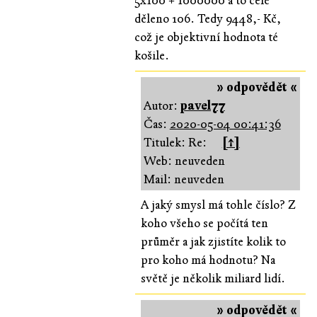
5x100 + 1000000 a to celé
děleno 106. Tedy 9448,- Kč,
což je objektivní hodnota té
košile.
» odpovědět «
Autor:
pavel77
Čas:
2020-05-04 00:41:36
Titulek: Re:
[↑]
Web: neuveden
Mail: neuveden
A jaký smysl má tohle číslo? Z
koho všeho se počítá ten
průměr a jak zjistíte kolik to
pro koho má hodnotu? Na
světě je několik miliard lidí.
» odpovědět «