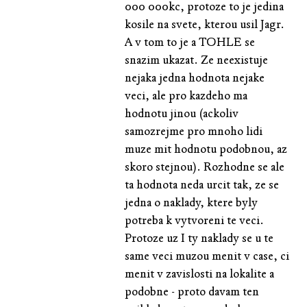
000 000kc, protoze to je jedina
kosile na svete, kterou usil Jagr.
A v tom to je a TOHLE se
snazim ukazat. Ze neexistuje
nejaka jedna hodnota nejake
veci, ale pro kazdeho ma
hodnotu jinou (ackoliv
samozrejme pro mnoho lidi
muze mit hodnotu podobnou, az
skoro stejnou). Rozhodne se ale
ta hodnota neda urcit tak, ze se
jedna o naklady, ktere byly
potreba k vytvoreni te veci.
Protoze uz I ty naklady se u te
same veci muzou menit v case, ci
menit v zavislosti na lokalite a
podobne - proto davam ten