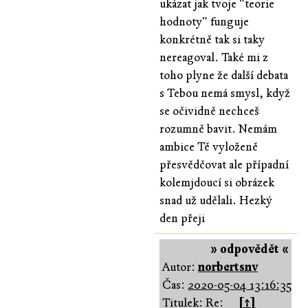
ukázat jak tvoje "teorie
hodnoty" funguje
konkrétně tak si taky
nereagoval. Také mi z
toho plyne že další debata
s Tebou nemá smysl, když
se očividně nechceš
rozumně bavit. Nemám
ambice Tě vyloženě
přesvědčovat ale případní
kolemjdoucí si obrázek
snad už udělali. Hezký
den přeji
» odpovědět «
Autor:
norbertsnv
Čas:
2020-05-04 13:16:35
Titulek: Re:
[↑]