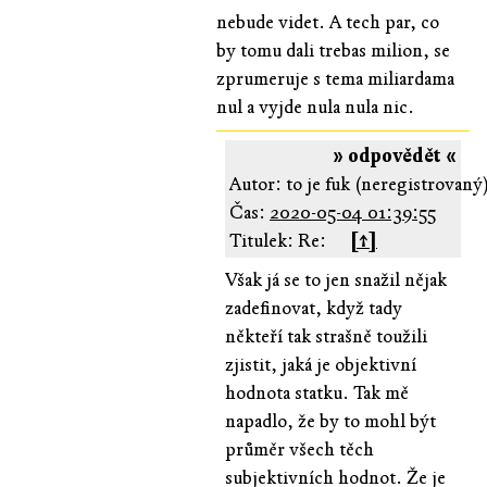
nebude videt. A tech par, co
by tomu dali trebas milion, se
zprumeruje s tema miliardama
nul a vyjde nula nula nic.
» odpovědět «
Autor: to je fuk (neregistrovaný
Čas:
2020-05-04 01:39:55
Titulek: Re:
[↑]
Však já se to jen snažil nějak
zadefinovat, když tady
někteří tak strašně toužili
zjistit, jaká je objektivní
hodnota statku. Tak mě
napadlo, že by to mohl být
průměr všech těch
subjektivních hodnot. Že je