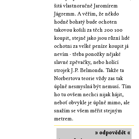
šitá vlastnoručně Jaromírem
Jágremm. A věřím, že někdo
hodně bohatý bude ochoten
takovou košili za těch 200 100
koupit, stejně jako jsou různí lidé
ochotni za velké peníze koupit já
nevím - třeba ponožky nějaké
slavné zpěvačky, nebo holící
strojek J.P. Belmonda. Takže ta
Norbertova teorie vždy zas tak
úplně nesmyslná být nemusí. Tím
ho tu ovšem nechci nijak hájit,
neboť obvykle je úplně mimo, ale
snažím se všem měřit stejným
metrem.
» odpovědět «