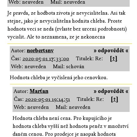
Web: neuveden
Mail: neuveden
Je pravda, ze hodbota zivota je nevycislitelna. Asi tak
stejne, jako je nevycislitelna hodnita chleba. Proste
hodnota veci se neda (zvlaste bez urceni podrobnosti)
vycislit. Ale to neznamena, ze je nekonecna
Autor:
norbertsnv
» odpovědět «
Čas:
2020-05-01 17:33:00
Titulek: Re:
[↑]
Web: neuveden
Mail: schován
Hodnota chleba je vyčíslená jeho cenovkou.
Autor:
Marťan
» odpovědět «
Čas:
2020-05-01 19:14:51
Titulek: Re:
[↑]
Web: neuveden
Mail: neuveden
Hodnota chleba není cena. Pro kupujícího je
hodnota chleba vyšší než hodnota peněz v množství
daném cenou. Pro prodejce je naopak hodnota