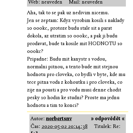
Web: neuveden
Mail: neuveden
Aha, tak to se pak uz nedivim nicemu.
Jen se zeptam: Kdyz vyrobim kosili s naklady
10 000kc, protoze budu stale sit a parat
dokola, az utratim 10 000kc, a pak ji budu
prodavat, bude ta kosile mit HODNOTU 10
000kc?
Pripadne: Budu mit kanystr s vodou,
normalni pitnou, a tento bude mit stejnou
hodnotu pro cloveka, co bydli v byte, kde mu
tece pitna voda z kohoutku i pro cloveka, co
zije na pousti a pro vodu musi denne chodit
pesky 10 hodin ke studni? Proste ma jednu
hodnotu a tim to konci?
Autor:
norbertsnv
» odpovědět «
Čas:
2020-05-02 20:14:38
Titulek: Re: