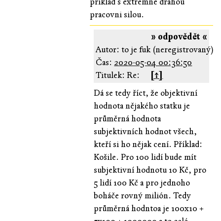
priklad s extremne drahou
pracovni silou.
» odpovědět «
Autor: to je fuk (neregistrovaný)
Čas:
2020-05-04 00:36:50
Titulek: Re:
[↑]
Dá se tedy říct, že objektivní
hodnota nějakého statku je
průměrná hodnota
subjektivních hodnot všech,
kteří si ho nějak cení. Příklad:
Košile. Pro 100 lidí bude mít
subjektivní hodnotu 10 Kč, pro
5 lidí 100 Kč a pro jednoho
boháče rovný milión. Tedy
průměrná hodntoa je 100x10 +