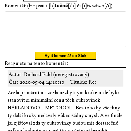
Komentář (lze psát i [b]
tučně
[/b] či [i]
kurzívou
[/i]):
Vylít komentář do Stok
Reagujete na tento komentář:
Autor: Richard Fuld (neregistrovaný)
Čas:
2020-05-04 14:10:10
Titulek: Re:
Zcela primárním a zcela nezbytným krokem ale bylo
stanovit si minimální cenu těch cukrovinek
NÁKLADOVOU METODOU. Bez toho by všechny
ty další kroky nedávaly vůbec žádný smysl. A ve finále
jsi zjišťoval zda ty cukrovinky budou mít dostatečně
velkou hodnotu pro určité množství zákazníků.