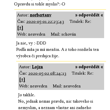
Opravdu si tohle myslis?:-O
Autor:
norbertsnv
» odpovědět «
Čas:
2020-05-01 22:23:43
Titulek: Re:
[↑]
Web: neuveden
Mail: schován
Ja nie, vy :-DDD
Podľa mňa ju má menšiu. A z toho rozdielu ten
výrobca či predajca žije.
Autor:
Lojza
» odpovědět «
Čas:
2020-05-02 08:24:13
Titulek: Re:
[↑]
Web: neuveden
Mail: neuveden
Jo takhle.
No, jednak nemas pravdu, nic takoveho si
nemyslim, a neznam vlastne ani zadneho