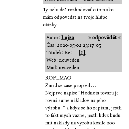
Ty nebudeš rozhodovať o tom ako
mám odpovedať na tvoje hlúpe
otázky.
Autor:
Lojza
» odpovědět «
Čas:
2020-05-02 23:17:05
Titulek: Re:
[↑]
Web: neuveden
Mail: neuveden
ROFLMAO
Zmrd se zase projevil…
Nejprve napise "Hodnota tovaru je
rovná sume nákladov na jeho
výrobu. " a kdyz se ho zeptam, jestli
to fakt mysli vazne, jestli kdyz budu
mit naklady na vyrobu kosile 200