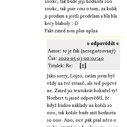
100kc, tak bude jeji hodnota 200
100kc, tak pise cosi o tom, za kolik
ji prodam a jestli prodelam a bla bla
kecy blaboly :-D
Fakt zmrd non plus uplna
» odpovědět «
Autor: to je fuk (neregistrovaný)
Čas:
2020-05-03 00:02:40
Titulek: Re:
[↑]
Jako sorry, Lojzo, zatím jsem byl
vždy na tvé straně, ale teď poprvé
ne. Zmrd jsi tentokrát bohužel ty!
Norbert ti jasně odpověděl, že
když budou náklady na košili 10
000, tak košile bude mít hodnotu
10 000. Ano, sice pak psal něco o