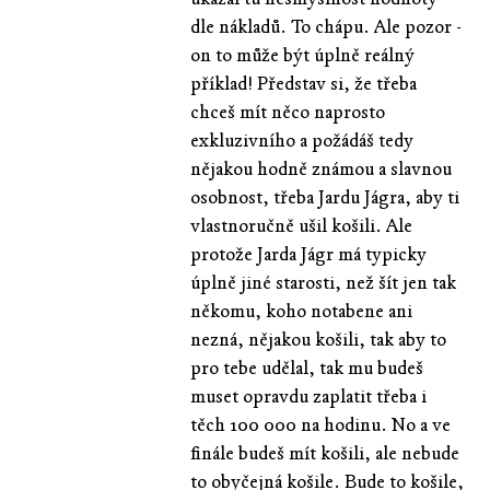
dle nákladů. To chápu. Ale pozor -
on to může být úplně reálný
příklad! Představ si, že třeba
chceš mít něco naprosto
exkluzivního a požádáš tedy
nějakou hodně známou a slavnou
osobnost, třeba Jardu Jágra, aby ti
vlastnoručně ušil košili. Ale
protože Jarda Jágr má typicky
úplně jiné starosti, než šít jen tak
někomu, koho notabene ani
nezná, nějakou košili, tak aby to
pro tebe udělal, tak mu budeš
muset opravdu zaplatit třeba i
těch 100 000 na hodinu. No a ve
finále budeš mít košili, ale nebude
to obyčejná košile. Bude to košile,