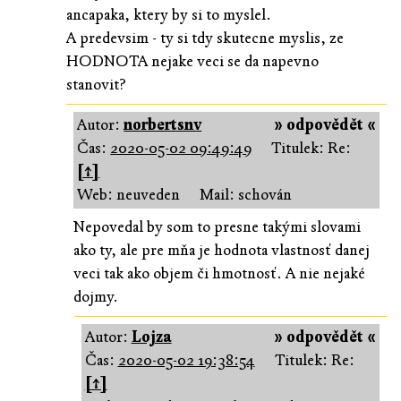
ancapaka, ktery by si to myslel.
A predevsim - ty si tdy skutecne myslis, ze
HODNOTA nejake veci se da napevno
stanovit?
Autor:
norbertsnv
» odpovědět «
Čas:
2020-05-02 09:49:49
Titulek: Re:
[↑]
Web: neuveden
Mail: schován
Nepovedal by som to presne takými slovami
ako ty, ale pre mňa je hodnota vlastnosť danej
veci tak ako objem či hmotnosť. A nie nejaké
dojmy.
Autor:
Lojza
» odpovědět «
Čas:
2020-05-02 19:38:54
Titulek: Re:
[↑]