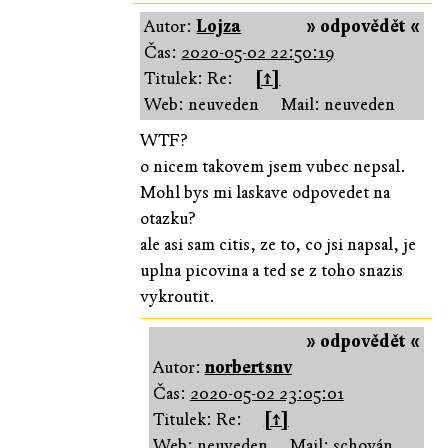
Autor:
Lojza
» odpovědět «
Čas:
2020-05-02 22:50:19
Titulek: Re:
[↑]
Web: neuveden
Mail: neuveden
WTF?
o nicem takovem jsem vubec nepsal.
Mohl bys mi laskave odpovedet na
otazku?
ale asi sam citis, ze to, co jsi napsal, je
uplna picovina a ted se z toho snazis
vykroutit.
» odpovědět «
Autor:
norbertsnv
Čas:
2020-05-02 23:05:01
Titulek: Re:
[↑]
Web: neuveden
Mail: schován