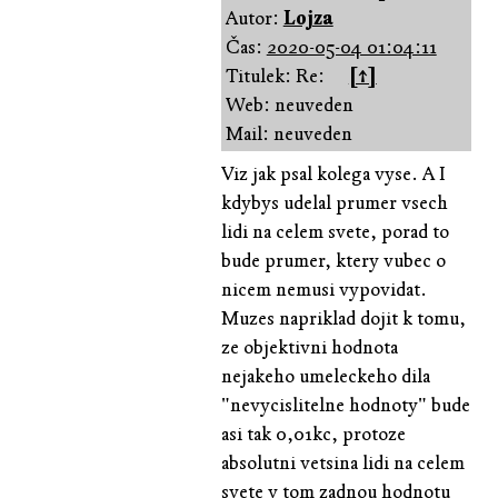
Autor:
Lojza
Čas:
2020-05-04 01:04:11
Titulek: Re:
[↑]
Web: neuveden
Mail: neuveden
Viz jak psal kolega vyse. A I
kdybys udelal prumer vsech
lidi na celem svete, porad to
bude prumer, ktery vubec o
nicem nemusi vypovidat.
Muzes napriklad dojit k tomu,
ze objektivni hodnota
nejakeho umeleckeho dila
"nevycislitelne hodnoty" bude
asi tak 0,01kc, protoze
absolutni vetsina lidi na celem
svete v tom zadnou hodnotu