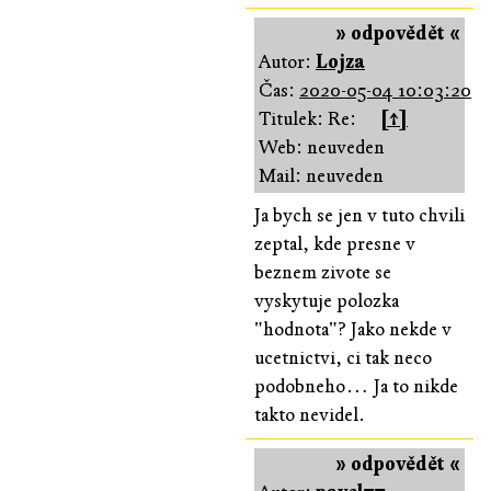
» odpovědět «
Autor:
Lojza
Čas:
2020-05-04 10:03:20
Titulek: Re:
[↑]
Web: neuveden
Mail: neuveden
Ja bych se jen v tuto chvili
zeptal, kde presne v
beznem zivote se
vyskytuje polozka
"hodnota"? Jako nekde v
ucetnictvi, ci tak neco
podobneho… Ja to nikde
takto nevidel.
» odpovědět «