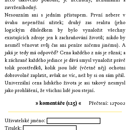
zavrženíhodný.
Nesouzním ani s jedním přístupem. První nebere v
úvahu nepeněžní užitek; druhý zas realitu (jeho
logickým důsledkem by bylo vynaložit všechny
existujících zdroje jen k zachraňování životů; nikdo by
nesměl věnovat svůj čas ani peníze ničemu jinému). A
jaká je tedy má odpověď? Cena každého z nás je různá; a
k záchraně každého jedince je dává smysl vynaložit právě
tolik prostředků, kolik jsou lidé (včetně něj) ochotni
dobrovolně zaplatit, avšak ne víc, než by si on sám přál.
Univerzální cena lidského života je asi takový nesmysl
jako prohlášení, že všichni lidé jsou stejní.
» komentáře (125) «
Přečtení: 127002
Uživatelské jméno:
Titulek: