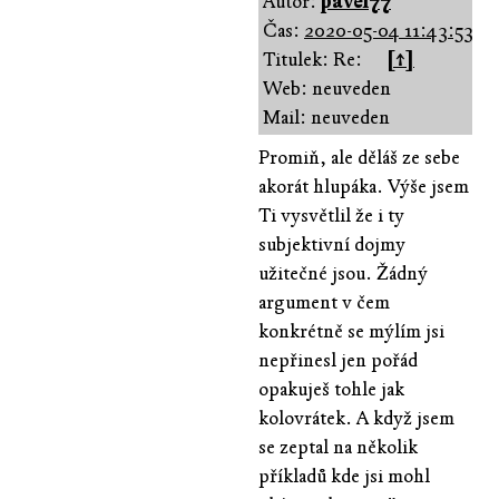
Autor:
pavel77
Čas:
2020-05-04 11:43:53
Titulek: Re:
[↑]
Web: neuveden
Mail: neuveden
Promiň, ale děláš ze sebe
akorát hlupáka. Výše jsem
Ti vysvětlil že i ty
subjektivní dojmy
užitečné jsou. Žádný
argument v čem
konkrétně se mýlím jsi
nepřinesl jen pořád
opakuješ tohle jak
kolovrátek. A když jsem
se zeptal na několik
příkladů kde jsi mohl