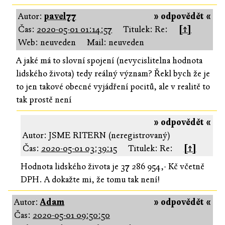
Autor:
pavel77
» odpovědět «
Čas:
2020-05-01 01:14:57
Titulek: Re:
[↑]
Web: neuveden
Mail: neuveden
A jaké má to slovní spojení (nevycislitelna hodnota
lidského života) tedy reálný význam? Řekl bych že je
to jen takové obecné vyjádření pocitů, ale v realitě to
tak prostě není
» odpovědět «
Autor: JSME RITERN (neregistrovaný)
Čas:
2020-05-01 03:39:15
Titulek: Re:
[↑]
Hodnota lidského života je 37 286 954,- Kč včetně
DPH. A dokažte mi, že tomu tak není!
Autor:
Adam
» odpovědět «
Čas:
2020-05-01 09:50:50