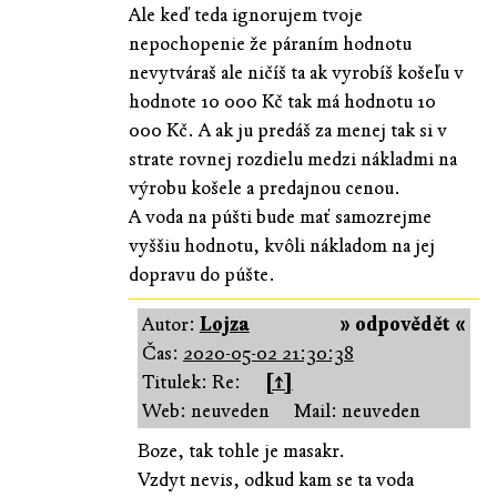
Ale keď teda ignorujem tvoje
nepochopenie že páraním hodnotu
nevytváraš ale ničíš ta ak vyrobíš košeľu v
hodnote 10 000 Kč tak má hodnotu 10
000 Kč. A ak ju predáš za menej tak si v
strate rovnej rozdielu medzi nákladmi na
výrobu košele a predajnou cenou.
A voda na púšti bude mať samozrejme
vyššiu hodnotu, kvôli nákladom na jej
dopravu do púšte.
Autor:
Lojza
» odpovědět «
Čas:
2020-05-02 21:30:38
Titulek: Re:
[↑]
Web: neuveden
Mail: neuveden
Boze, tak tohle je masakr.
Vzdyt nevis, odkud kam se ta voda