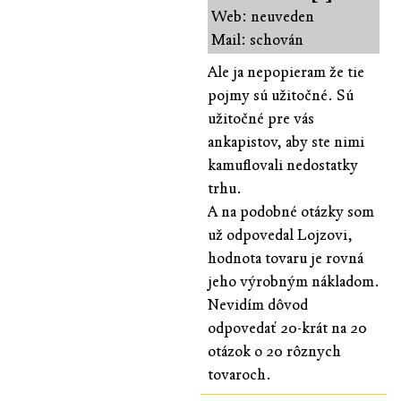
Web: neuveden
Mail: schován
Ale ja nepopieram že tie
pojmy sú užitočné. Sú
užitočné pre vás
ankapistov, aby ste nimi
kamuflovali nedostatky
trhu.
A na podobné otázky som
už odpovedal Lojzovi,
hodnota tovaru je rovná
jeho výrobným nákladom.
Nevidím dôvod
odpovedať 20-krát na 20
otázok o 20 rôznych
tovaroch.