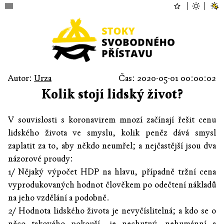
Autor:
Urza
Čas: 2020-05-01 00:00:02
Kolik stojí lidský život?
V souvislosti s koronavirem mnozí začínají řešit cenu
lidského života ve smyslu, kolik peněz dává smysl
zaplatit za to, aby někdo neumřel; a nejčastější jsou dva
názorové proudy:
1/ Nějaký výpočet HDP na hlavu, případně tržní cena
vyprodukovaných hodnot člověkem po odečtení nákladů
na jeho vzdělání a podobně.
2/ Hodnota lidského života je nevyčíslitelná; a kdo se o
něco takového pokouší, je nechutný, nehumánní a