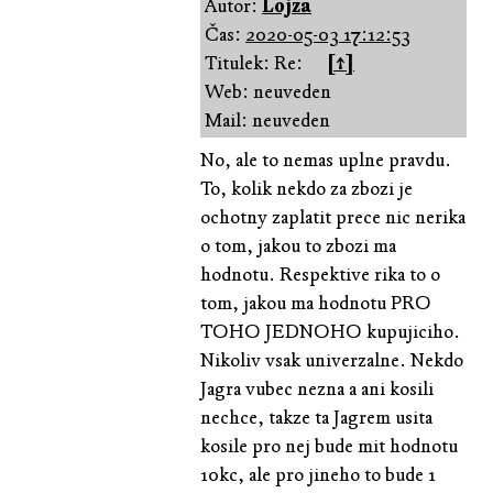
Autor:
Lojza
Čas:
2020-05-03 17:12:53
Titulek: Re:
[↑]
Web: neuveden
Mail: neuveden
No, ale to nemas uplne pravdu.
To, kolik nekdo za zbozi je
ochotny zaplatit prece nic nerika
o tom, jakou to zbozi ma
hodnotu. Respektive rika to o
tom, jakou ma hodnotu PRO
TOHO JEDNOHO kupujiciho.
Nikoliv vsak univerzalne. Nekdo
Jagra vubec nezna a ani kosili
nechce, takze ta Jagrem usita
kosile pro nej bude mit hodnotu
10kc, ale pro jineho to bude 1