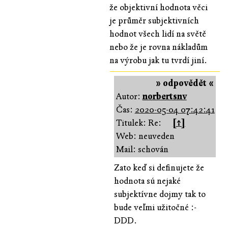
že objektivní hodnota věci
je průměr subjektivních
hodnot všech lidí na světě
nebo že je rovna nákladům
na výrobu jak tu tvrdí jiní.
» odpovědět «
Autor:
norbertsnv
Čas:
2020-05-04 07:42:41
Titulek: Re:
[↑]
Web: neuveden
Mail: schován
Zato keď si definujete že
hodnota sú nejaké
subjektívne dojmy tak to
bude veľmi užitočné :-
DDD.