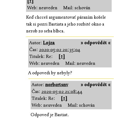
[↑]
Web: neuveden
Mail: schován
Keď chcceš argumentovať páraním košele
tak si pozri Bastiata a jeho rozbité okno a
nerob zo seba blbca.
Autor:
Lojza
» odpovědět «
Čas:
2020-05-02 20:35:04
Titulek: Re:
[↑]
Web: neuveden
Mail: neuveden
A odpovedi by nebyly?
Autor:
norbertsnv
» odpovědět «
Čas:
2020-05-02 21:08:44
Titulek: Re:
[↑]
Web: neuveden
Mail: schován
Odpoveď je Bastiat.