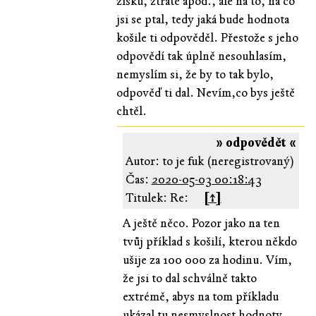
zisku, ztrátě apod., ale na to, na co
jsi se ptal, tedy jaká bude hodnota
košile ti odpověděl. Přestože s jeho
odpovědí tak úplně nesouhlasím,
nemyslím si, že by to tak bylo,
odpověď ti dal. Nevím,co bys ještě
chtěl.
» odpovědět «
Autor: to je fuk (neregistrovaný)
Čas:
2020-05-03 00:18:43
Titulek: Re:
[↑]
A ještě něco. Pozor jako na ten
tvůj příklad s košilí, kterou někdo
ušije za 100 000 za hodinu. Vím,
že jsi to dal schválně takto
extrémě, abys na tom příkladu
ukázal tu nesmyslnost hodnoty