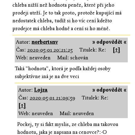
chleba nižší než hodnota peněz, které při jeho
prodeji utrží. Je to tak proto, protože kupující má
nedostatek chleba, tudíž si ho víc cení kdežto
prodejce má chleba hodně a cení si ho méně.
Autor:
norbertsnv
» odpovědět «
Čas:
2020-05-01 20:21:25
Titulek: Re:
[↑]
Web: neuveden
Mail: schován
Taká "hodnota", ktorá je podľa každej osoby
subjektívne iná je na dve veci
Autor:
Lojza
» odpovědět «
Čas:
2020-05-01 21:09:59
Titulek: Re:
[↑]
Web: neuveden
Mail: neuveden
Pockej, ty si fakt myslis, ze chleba ma takovou
hodnotu, jaka je napsana na cenovce?:-O