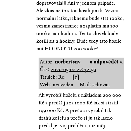
dopravovala!!! Ani v jednom pripade.
Ale zkusme to s tou kosili jinak. Vezmu
normalni latku,rekneme bude stat 100kc,
vezmu zamestnance a zaplatim mu 100
000kc na 1 hodinu. Tento clovek bude
kosili sit 2 hodiny. Bude tedy tato kosile
mit HODNOTU 200 100kc?
Autor:
norbertsnv
» odpovědět «
Čas:
2020-05-02 22:42:50
Titulek: Re:
[↑]
Web: neuveden
Mail: schován
Ak vyrobíš košeľu s nákladom 200 000
Kč a predáš ju za 1000 Kč tak si stratil
199 000 Kč. A prečo si vyrobil tak
drahú košeľu a prečo si ju tak lacno
predal je tvoj problém, nie môj.