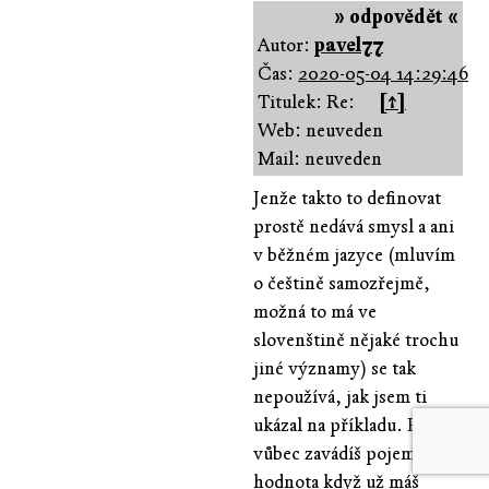
» odpovědět «
Autor:
pavel77
Čas:
2020-05-04 14:29:46
Titulek: Re:
[↑]
Web: neuveden
Mail: neuveden
Jenže takto to definovat
prostě nedává smysl a ani
v běžném jazyce (mluvím
o češtině samozřejmě,
možná to má ve
slovenštině nějaké trochu
jiné významy) se tak
nepoužívá, jak jsem ti
ukázal na příkladu. Proč
vůbec zavádíš pojem
hodnota když už máš