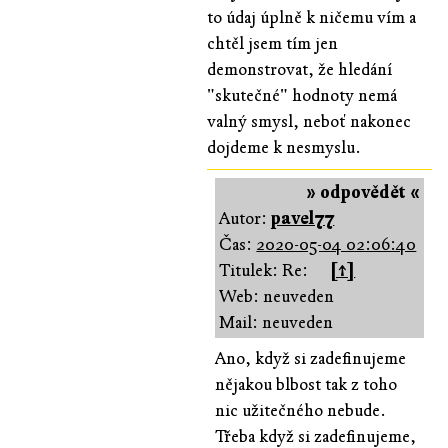
to údaj úplně k ničemu vím a
chtěl jsem tím jen
demonstrovat, že hledání
"skutečné" hodnoty nemá
valný smysl, neboť nakonec
dojdeme k nesmyslu.
» odpovědět «
Autor:
pavel77
Čas:
2020-05-04 02:06:40
Titulek: Re:
[↑]
Web: neuveden
Mail: neuveden
Ano, když si zadefinujeme
nějakou blbost tak z toho
nic užitečného nebude.
Třeba když si zadefinujeme,