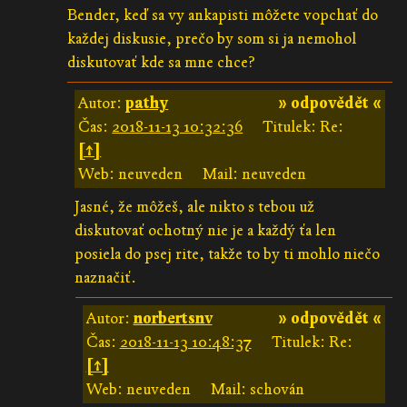
Bender, keď sa vy ankapisti môžete vopchať do
každej diskusie, prečo by som si ja nemohol
diskutovať kde sa mne chce?
Autor:
pathy
» odpovědět «
Čas:
2018-11-13 10:32:36
Titulek: Re:
[↑]
Web: neuveden
Mail: neuveden
Jasné, že môžeš, ale nikto s tebou už
diskutovať ochotný nie je a každý ťa len
posiela do psej rite, takže to by ti mohlo niečo
naznačiť.
Autor:
norbertsnv
» odpovědět «
Čas:
2018-11-13 10:48:37
Titulek: Re:
[↑]
Web: neuveden
Mail: schován