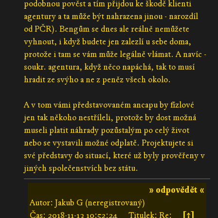
podobnou pověst a tím přijdou ke škodě klienti
agentury a ta může být nahrazena jinou - narozdíl
od PČR). Bengům se dnes ale reálně nemůžete
vyhnout, i když budete jen zalezlí u sebe doma,
protože i tam se vám může legálně vlámat. A navíc -
soukr. agentura, když něco napáchá, tak to musí
hradit ze svýho a ne z peněz všech okolo.
A v tom vámi představovaném ancapu by fízlové
jen tak někoho nestříleli, protože by dost možná
museli platit náhrady pozůstalým po celý život
nebo se vystavili možné odplatě. Projektujete si
své představy do situací, které už byly prověřeny v
jiných společenstvích bez státu.
» odpovědět «
Autor: Jakub G (neregistrovaný)
Čas:
2018-11-13 10:52:24
Titulek: Re:
[↑]