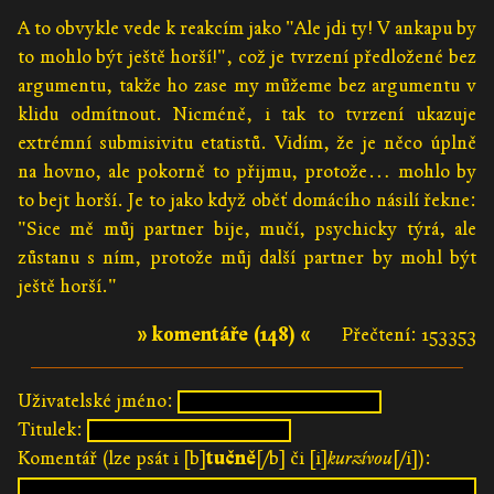
A to obvykle vede k reakcím jako "Ale jdi ty! V ankapu by
to mohlo být ještě horší!", což je tvrzení předložené bez
argumentu, takže ho zase my můžeme bez argumentu v
klidu odmítnout. Nicméně, i tak to tvrzení ukazuje
extrémní submisivitu etatistů. Vidím, že je něco úplně
na hovno, ale pokorně to přijmu, protože… mohlo by
to bejt horší. Je to jako když oběť domácího násilí řekne:
"Sice mě můj partner bije, mučí, psychicky týrá, ale
zůstanu s ním, protože můj další partner by mohl být
ještě horší."
» komentáře (148) «
Přečtení: 153353
Uživatelské jméno:
Titulek:
Komentář (lze psát i [b]
tučně
[/b] či [i]
kurzívou
[/i]):