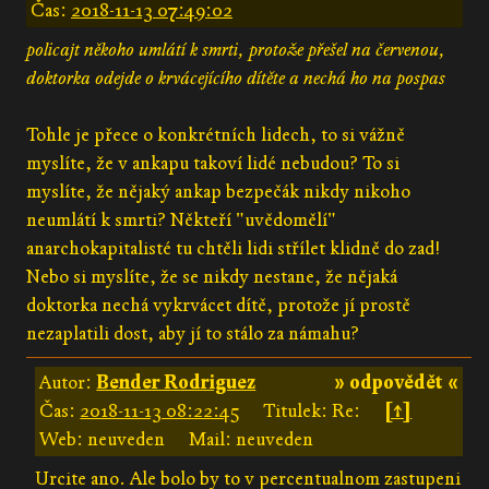
Čas:
2018-11-13 07:49:02
policajt někoho umlátí k smrti, protože přešel na červenou,
doktorka odejde o krvácejícího dítěte a nechá ho na pospas
Tohle je přece o konkrétních lidech, to si vážně
myslíte, že v ankapu takoví lidé nebudou? To si
myslíte, že nějaký ankap bezpečák nikdy nikoho
neumlátí k smrti? Někteří "uvědomělí"
anarchokapitalisté tu chtěli lidi střílet klidně do zad!
Nebo si myslíte, že se nikdy nestane, že nějaká
doktorka nechá vykrvácet dítě, protože jí prostě
nezaplatili dost, aby jí to stálo za námahu?
Autor:
Bender Rodriguez
» odpovědět «
Čas:
2018-11-13 08:22:45
Titulek: Re:
[↑]
Web: neuveden
Mail: neuveden
Urcite ano. Ale bolo by to v percentualnom zastupeni