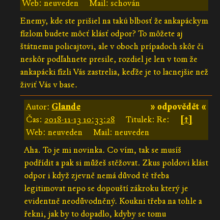
Web: neuveden
Mail: schován
Enemy, kde ste prišiel na takú blbosť že ankapáckym
fízlom budete môcť klásť odpor? To môžete aj
štátnemu policajtovi, ale v oboch prípadoch skôr či
neskôr podľahnete presile, rozdiel je len v tom že
ankapácki fízli Vás zastrelia, keďže je to lacnejšie než
živiť Vás v base.
Autor:
Glande
» odpovědět «
Čas:
2018-11-13 10:33:28
Titulek: Re:
[↑]
Web: neuveden
Mail: neuveden
Aha. To je mi novinka. Co vím, tak se musíš
podřídit a pak si můžeš stěžovat. Zkus poldovi klást
odpor i když zjevně nemá důvod tě třeba
legitimovat nepo se dopouští zákroku který je
evidentně neodůvodněný. Koukni třeba na tohle a
řekni, jak by to dopadlo, kdyby se tomu