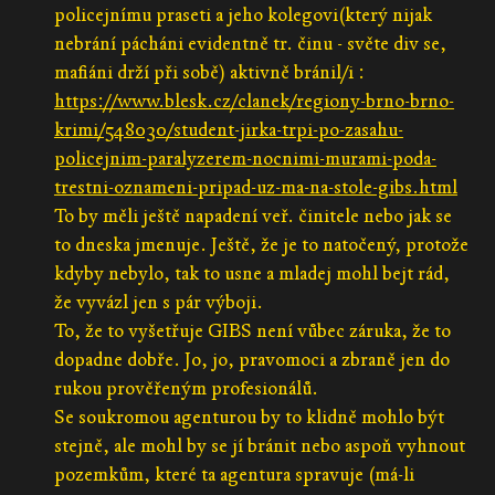
policejnímu praseti a jeho kolegovi(který nijak
nebrání pácháni evidentně tr. činu - světe div se,
mafiáni drží při sobě) aktivně bránil/i :
https://www.blesk.cz/clanek/regiony-brno-brno-
krimi/548030/student-jirka-trpi-po-zasahu-
policejnim-paralyzerem-nocnimi-murami-poda-
trestni-oznameni-pripad-uz-ma-na-stole-gibs.html
To by měli ještě napadení veř. činitele nebo jak se
to dneska jmenuje. Ještě, že je to natočený, protože
kdyby nebylo, tak to usne a mladej mohl bejt rád,
že vyvázl jen s pár výboji.
To, že to vyšetřuje GIBS není vůbec záruka, že to
dopadne dobře. Jo, jo, pravomoci a zbraně jen do
rukou prověřeným profesionálů.
Se soukromou agenturou by to klidně mohlo být
stejně, ale mohl by se jí bránit nebo aspoň vyhnout
pozemkům, které ta agentura spravuje (má-li