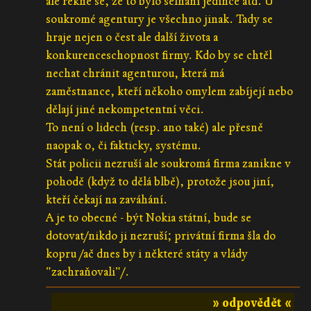
ale řekne se, že to bylo selhání jedince atd. U
soukromé agentury je všechno jinak. Tady se
hraje nejen o čest ale další života a
konkurenceschopnost firmy. Kdo by se chtěl
nechat chránit agenturou, která má
zaměstnance, kteří někoho omylem zabíjejí nebo
dělají jiné nekompetentní věci.
To není o lidech (resp. ano také) ale přesně
naopak o, či fakticky, systému.
Stát policii nezruší ale soukromá firma zanikne v
pohodě (když to dělá blbě), protože jsou jiní,
kteří čekají na zaváhání.
A je to obecné - být Nokia státní, bude se
dotovat/nikdo ji nezruší; privátní firma šla do
kopru /ač dnes by i některé státy a vlády
"zachraňovali"/.
» odpovědět «