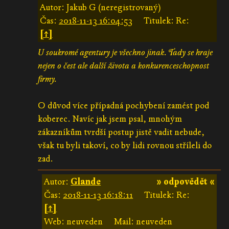
Autor: Jakub G (neregistrovaný)
Čas:
2018-11-13 16:04:53
Titulek: Re:
[↑]
U soukromé agentury je všechno jinak. Tady se hraje
nejen o čest ale další života a konkurenceschopnost
firmy.
O důvod více případná pochybení zamést pod
koberec. Navíc jak jsem psal, mnohým
zákazníkům tvrdší postup jistě vadit nebude,
však tu byli takoví, co by lidi rovnou stříleli do
zad.
Autor:
Glande
» odpovědět «
Čas:
2018-11-13 16:18:11
Titulek: Re:
[↑]
Web: neuveden
Mail: neuveden