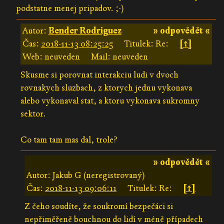
podstatne menej pripadov. ;-)
Autor:
Bender Rodriguez
» odpovědět «
Čas:
2018-11-13 08:25:25
Titulek: Re:
[↑]
Web: neuveden
Mail: neuveden
Skusme si porovnat interakciu ludi v dvoch
rovnakych sluzbach, z ktorych jednu vykonava
alebo vykonaval stat, a ktoru vykonava sukromny
sektor.
Co tam tam mas dal, trole?
» odpovědět «
Autor: Jakub G (neregistrovaný)
Čas:
2018-11-13 09:06:11
Titulek: Re:
[↑]
Z čeho soudíte, že soukromí bezpečáci si
nepřiměřeně bouchnou do lidí v méně případech