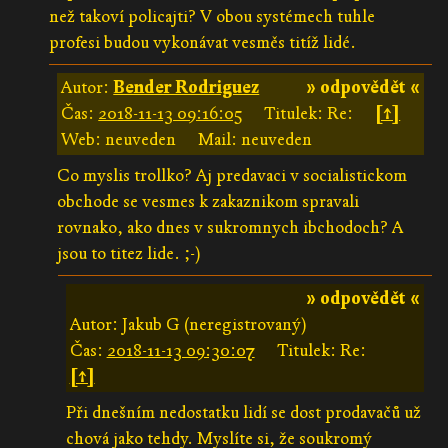
než takoví policajti? V obou systémech tuhle
profesi budou vykonávat vesměs titíž lidé.
Autor:
Bender Rodriguez
» odpovědět «
Čas:
2018-11-13 09:16:05
Titulek: Re:
[↑]
Web: neuveden
Mail: neuveden
Co myslis trollko? Aj predavaci v socialistickom
obchode se vesmes k zakaznikom spravali
rovnako, ako dnes v sukromnych ibchodoch? A
jsou to titez lide. ;-)
» odpovědět «
Autor: Jakub G (neregistrovaný)
Čas:
2018-11-13 09:30:07
Titulek: Re:
[↑]
Při dnešním nedostatku lidí se dost prodavačů už
chová jako tehdy. Myslíte si, že soukromý