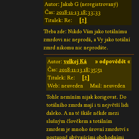
Autor: Jakub G (neregistrovaný)
Čas:
2018-11-13 18:33:33
Titulek: Re:
[↑]
Třeba zde: Nikdo Vám jako totálnímu
zmrdovi nic neprodá, a Vy jako totální
zmrd nikomu nic neprodáte.
Autor:
velkej Ká
» odpovědět «
Čas:
2018-11-13 18:35:51
Titulek: Re:
[↑]
Web: neuveden
Mail: neuveden
Tohle nemíním nijak korigovat. Do
totálního zmrda mají i ti největší lidi
daleko. A na té škále někde mezi
slušným člověkem a totálním
zmrdem je mnoho úrovní zmrdství s
postupně ubývajícími obchodními