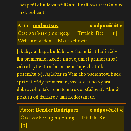
bezpečák bude za přílišnou horlivost trestán více
než policajt?
Autor:
norbertsnv
» odpovědět «
Čas:
2018-11-13 09:19:34
Titulek: Re:
[↑]
Web: neuveden
Mail: schován
Jakub,v ankape budú bezpečáci mlátiť ľudí vždy
iba primerane, keďže na svojom si primeranosť
zákroku/trestu arbitrárne určuje vlastník
pozemku :-). Aj lekár sa Vám ako pacientovi bude
správať vždy primerane, veď ste si ho vybral
dobrovoľne tak nemáte nárok si sťažovať. Akurát
pokutu od daniarov tam nedostanete.
Autor:
Bender Rodriguez
» odpovědět «
Čas:
2018-11-13 09:26:09
Titulek: Re:
[↑]