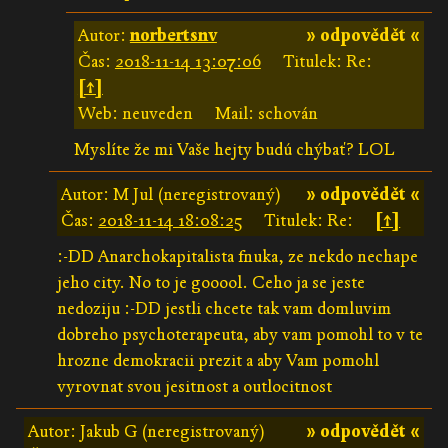
Autor:
norbertsnv
» odpovědět «
Čas:
2018-11-14 13:07:06
Titulek: Re:
[↑]
Web: neuveden
Mail: schován
Myslíte že mi Vaše hejty budú chýbať? LOL
Autor: M Jul (neregistrovaný)
» odpovědět «
Čas:
2018-11-14 18:08:25
Titulek: Re:
[↑]
:-DD Anarchokapitalista fnuka, ze nekdo nechape
jeho city. No to je gooool. Ceho ja se jeste
nedoziju :-DD jestli chcete tak vam domluvim
dobreho psychoterapeuta, aby vam pomohl to v te
hrozne demokracii prezit a aby Vam pomohl
vyrovnat svou jesitnost a outlocitnost
Autor: Jakub G (neregistrovaný)
» odpovědět «