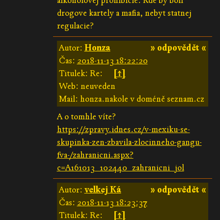
alkoholovej prohibicie. Kde by boli
drogove kartely a mafia, nebyt statnej
regulacie?
Autor:
Honza
» odpovědět «
Čas:
2018-11-13 18:22:20
Titulek: Re:
[↑]
Web: neuveden
Mail: honza.nakole v doméně seznam.cz
A o tomhle víte?
https://zpravy.idnes.cz/v-mexiku-se-
skupinka-zen-zbavila-zlocinneho-gangu-
fva-/zahranicni.aspx?
c=A161013_102440_zahranicni_jol
Autor:
velkej Ká
» odpovědět «
Čas:
2018-11-13 18:23:37
Titulek: Re:
[↑]