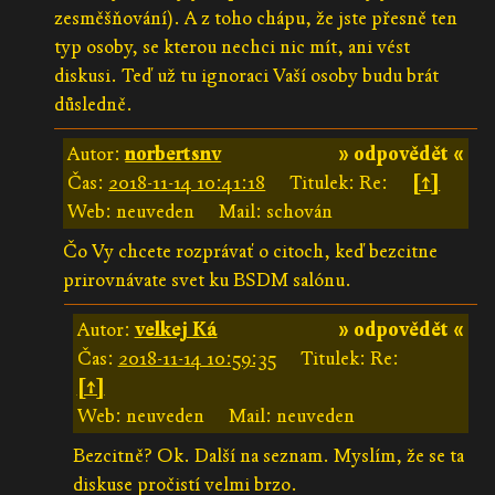
zesměšňování). A z toho chápu, že jste přesně ten
typ osoby, se kterou nechci nic mít, ani vést
diskusi. Teď už tu ignoraci Vaší osoby budu brát
důsledně.
Autor:
norbertsnv
» odpovědět «
Čas:
2018-11-14 10:41:18
Titulek: Re:
[↑]
Web: neuveden
Mail: schován
Čo Vy chcete rozprávať o citoch, keď bezcitne
prirovnávate svet ku BSDM salónu.
Autor:
velkej Ká
» odpovědět «
Čas:
2018-11-14 10:59:35
Titulek: Re:
[↑]
Web: neuveden
Mail: neuveden
Bezcitně? Ok. Další na seznam. Myslím, že se ta
diskuse pročistí velmi brzo.