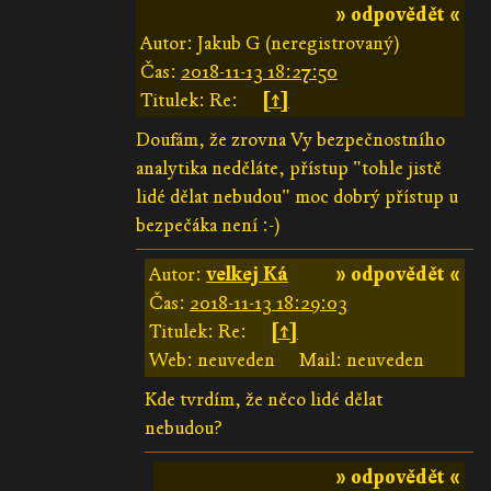
» odpovědět «
Autor: Jakub G (neregistrovaný)
Čas:
2018-11-13 18:27:50
Titulek: Re:
[↑]
Doufám, že zrovna Vy bezpečnostního
analytika neděláte, přístup "tohle jistě
lidé dělat nebudou" moc dobrý přístup u
bezpečáka není :-)
Autor:
velkej Ká
» odpovědět «
Čas:
2018-11-13 18:29:03
Titulek: Re:
[↑]
Web: neuveden
Mail: neuveden
Kde tvrdím, že něco lidé dělat
nebudou?
» odpovědět «