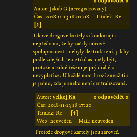
» odpovědět «
Autor: Jakub G (neregistrovaný)
Čas:
2018-11-13 18:01:08
Titulek: Re:
[↑]
Takové drogové kartely si konkurují a
nepřišlo mi, že by začaly mírově
spolupracovat a nebyly destruktivní, jak by
podle zdejších teoretiků asi měly být,
protože násilné řešení je prý drahé a
nevyplatí se. U každé moci hrozí zneužití a
je jedno, zda je anebo není centralizovaná.
Autor:
velkej Ká
» odpovědět «
Čas:
2018-11-13 18:17:20
Titulek: Re:
[↑]
Web: neuveden
Mail: neuveden
Protože drogové kartely jsou zároveň