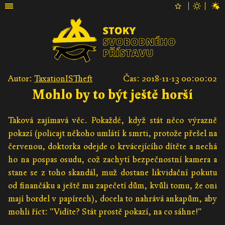
Autor:
TaxationISTheft
Čas: 2018-11-13 00:00:02
Mohlo by to být ještě horší
Taková zajímavá věc. Pokaždé, když stát něco výrazně
pokazí (policajt někoho umlátí k smrti, protože přešel na
červenou, doktorka odejde o krvácejícího dítěte a nechá
ho na pospas osudu, což zachytí bezpečnostní kamera a
stane se z toho skandál, muž dostane likvidační pokutu
od finančáku a ještě mu zapečetí dům, kvůli tomu, že oni
mají bordel v papírech), docela to nahrává ankapům, aby
mohli říct: "Vidíte? Stát prostě pokazí, na co sáhne!"