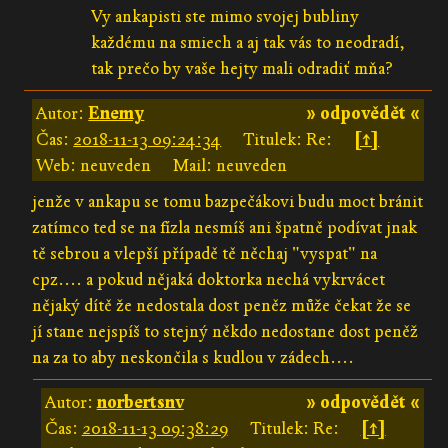
Vy ankapisti ste mimo svojej bubliny
každému na smiech a aj tak vás to neodradí,
tak prečo by vaše hejty mali odradiť mňa?
Autor:
Enemy
» odpovědět «
Čas:
2018-11-13 09:24:34
Titulek: Re:
[↑]
Web: neuveden
Mail: neuveden
jenže v ankapu se tomu bazpečákovi budu moct bránit
zatímco ted se na fízla nesmíš ani špatně podívat jnak
tě sebrou a vlepší případě tě něchaj "vyspat" na
cpz.... a pokud nějaká doktorka nechá vykrvácet
nějaký dítě že nedostala dost peněz může čekat že se
jí stane nejspíš to stejný někdo nedostane dost peněž
na za to aby neskončila s kudlou v zádech....
Autor:
norbertsnv
» odpovědět «
Čas:
2018-11-13 09:38:29
Titulek: Re:
[↑]