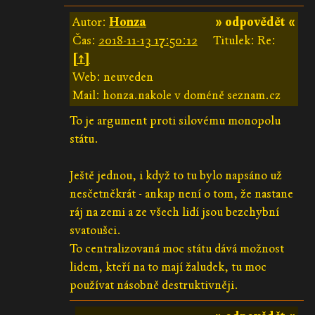
Autor:
Honza
» odpovědět «
Čas:
2018-11-13 17:50:12
Titulek: Re:
[↑]
Web: neuveden
Mail: honza.nakole v doméně seznam.cz
To je argument proti silovému monopolu
státu.
Ještě jednou, i když to tu bylo napsáno už
nesčetněkrát - ankap není o tom, že nastane
ráj na zemi a ze všech lidí jsou bezchybní
svatoušci.
To centralizovaná moc státu dává možnost
lidem, kteří na to mají žaludek, tu moc
používat násobně destruktivněji.