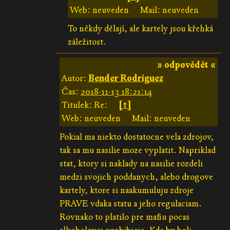
Web: neuveden
Mail: neuveden
To někdy dělají, ale kartely jsou křehká
záležitost.
» odpovědět «
Autor:
Bender Rodriguez
Čas:
2018-11-13 18:21:14
Titulek: Re:
[↑]
Web: neuveden
Mail: neuveden
Pokial ma niekto dostatocne vela zdrojov,
tak sa mu nasilie moze vyplatit. Napriklad
stat, ktory si naklady na nasilie rozdeli
medzi svojich poddanych, alebo drogove
kartely, ktore si naakumuluju zdroje
PRAVE vdaka statu a jeho regulaciam.
Rovnako to platilo pre mafiu pocas