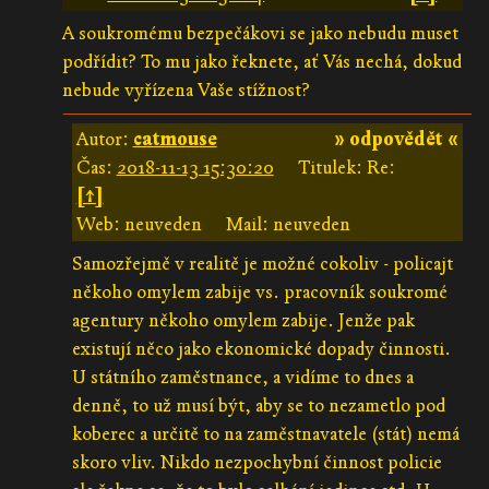
A soukromému bezpečákovi se jako nebudu muset
podřídit? To mu jako řeknete, ať Vás nechá, dokud
nebude vyřízena Vaše stížnost?
Autor:
catmouse
» odpovědět «
Čas:
2018-11-13 15:30:20
Titulek: Re:
[↑]
Web: neuveden
Mail: neuveden
Samozřejmě v realitě je možné cokoliv - policajt
někoho omylem zabije vs. pracovník soukromé
agentury někoho omylem zabije. Jenže pak
existují něco jako ekonomické dopady činnosti.
U státního zaměstnance, a vidíme to dnes a
denně, to už musí být, aby se to nezametlo pod
koberec a určitě to na zaměstnavatele (stát) nemá
skoro vliv. Nikdo nezpochybní činnost policie