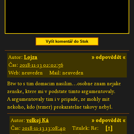
Vylít komentář do Stok
Autor:
Lojza
» odpovědět «
Čas:
2018-11-13 02:02:56
Web: neuveden
Mail: neuveden
Btw to s tim domacim nasilim...osobne znam nejake
zenske, ktere mi v podstate timto argumentovaly.
A argumentovaly tim i v pripade, ze mohly mit
nekoho, kdo (temer) prokazatelne takovy nebyl.
Autor:
velkej Ká
» odpovědět «
Čas:
2018-11-13 13:08:40
Titulek: Re:
[↑]