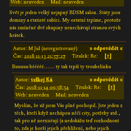
Web: neuveden
Mail: neuveden
Svět je jeden velký nejapný BDSM salon. Státy jsou
dominy a etatisté subíci. My ostatní trpíme, protože
nás zmíněné dvě skupiny nenechávají stranou svých
hrátek.
Autor: M Jul (neregistrovaný)
» odpovědět «
Čas:
2018-11-13 21:57:27
Titulek: Re:
[↑]
Buuuuu bééééé...... ty tak trpíš ty troubelínku
Autor:
velkej Ká
» odpovědět «
Čas:
2018-11-14 09:58:54
Titulek: Re:
[↑]
Web: neuveden
Mail: neuveden
Myslím, že už jsem Vás plně pochopil. Jste jeden z
těch, kteří když nechápou něčí city, potřeby atd.,
tak pro ně neexistují (a nedokážu teď rozhodnout
to, zda je horší jejich přehlížení, nebo jejich