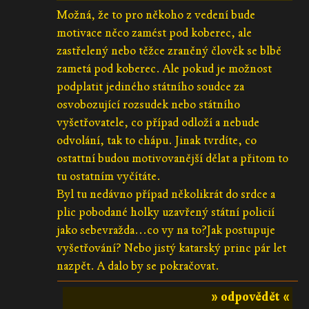
Možná, že to pro někoho z vedení bude
motivace něco zamést pod koberec, ale
zastřelený nebo těžce zraněný člověk se blbě
zametá pod koberec. Ale pokud je možnost
podplatit jediného státního soudce za
osvobozující rozsudek nebo státního
vyšetřovatele, co případ odloží a nebude
odvolání, tak to chápu. Jinak tvrdíte, co
ostattní budou motivovanější dělat a přitom to
tu ostatním vyčítáte.
Byl tu nedávno případ několikrát do srdce a
plic pobodané holky uzavřený státní policií
jako sebevražda...co vy na to?Jak postupuje
vyšetřování? Nebo jistý katarský princ pár let
nazpět. A dalo by se pokračovat.
» odpovědět «