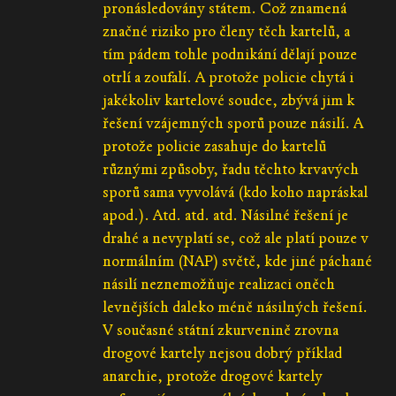
pronásledovány státem. Což znamená
značné riziko pro členy těch kartelů, a
tím pádem tohle podnikání dělají pouze
otrlí a zoufalí. A protože policie chytá i
jakékoliv kartelové soudce, zbývá jim k
řešení vzájemných sporů pouze násilí. A
protože policie zasahuje do kartelů
různými způsoby, řadu těchto krvavých
sporů sama vyvolává (kdo koho napráskal
apod.). Atd. atd. atd. Násilné řešení je
drahé a nevyplatí se, což ale platí pouze v
normálním (NAP) světě, kde jiné páchané
násilí neznemožňuje realizaci oněch
levnějších daleko méně násilných řešení.
V současné státní zkurvenině zrovna
drogové kartely nejsou dobrý příklad
anarchie, protože drogové kartely