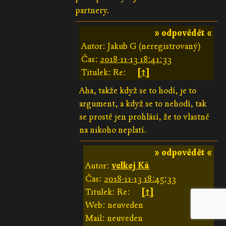
partnery.
» odpovědět «
Autor: Jakub G (neregistrovaný)
Čas:
2018-11-13 18:41:33
Titulek: Re:
[↑]
Aha, takže když se to hodí, je to
argument, a když se to nehodí, tak
se prostě jen prohlásí, že to vlastně
na nikoho neplatí.
» odpovědět «
Autor:
velkej Ká
Čas:
2018-11-13 18:45:33
Titulek: Re:
[↑]
Web: neuveden
Mail: neuveden