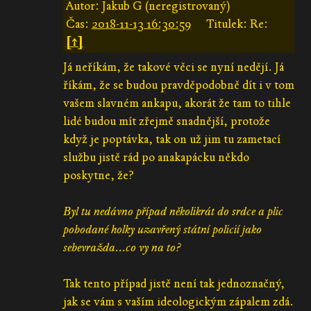
Autor: Jakub G (neregistrovaný)
Čas:
2018-11-13 16:30:59
Titulek: Re:
[↑]
Já neříkám, že takové věci se nyní nedějí. Já
říkám, že se budou pravděpodobně dít i v tom
vašem slavném ankapu, akorát že tam to tihle
lidé budou mít zřejmě snadnější, protože
když je poptávka, tak on už jim tu zametací
službu jistě rád po anakapácku někdo
poskytne, že?
Byl tu nedávno případ několikrát do srdce a plic
pobodané holky uzavřený státní policií jako
sebevražda...co vy na to?
Tak tento případ jistě není tak jednoznačný,
jak se vám s vaším ideologickým zápalem zdá.