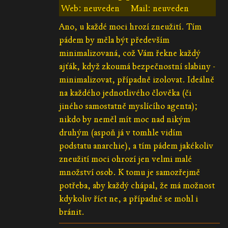
Web: neuveden
Mail: neuveden
Ano, u každé moci hrozí zneužití. Tím
pádem by měla být především
minimalizovaná, což Vám řekne každý
ajťák, když zkoumá bezpečnostní slabiny -
minimalizovat, případně izolovat. Ideálně
na každého jednotlivého člověka (či
jiného samostatně myslícího agenta);
nikdo by neměl mít moc nad nikým
druhým (aspoň já v tomhle vidím
podstatu anarchie), a tím pádem jakékoliv
zneužití moci ohrozí jen velmi malé
množství osob. K tomu je samozřejmě
potřeba, aby každý chápal, že má možnost
kdykoliv říct ne, a případně se mohl i
bránit.