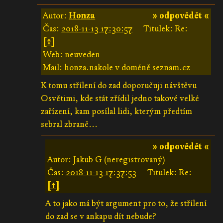
Autor:
Honza
» odpovědět «
Čas:
2018-11-13 17:30:57
Titulek: Re:
[↑]
Web: neuveden
Mail: honza.nakole v doméně seznam.cz
K tomu střílení do zad doporučuji návštěvu
Osvětimi, kde stát zřídil jedno takové velké
zařízení, kam posílal lidi, kterým předtím
sebral zbraně...
» odpovědět «
Autor: Jakub G (neregistrovaný)
Čas:
2018-11-13 17:37:53
Titulek: Re:
[↑]
A to jako má být argument pro to, že střílení
do zad se v ankapu dít nebude?