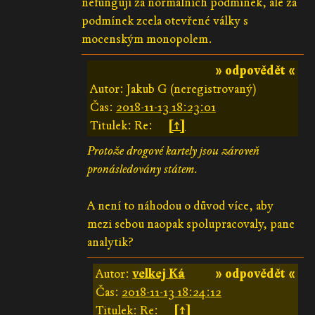
nefungují za normálních podmínek, ale za
podmínek zcela otevřené války s
mocenským monopolem.
» odpovědět «
Autor: Jakub G (neregistrovaný)
Čas:
2018-11-13 18:23:01
Titulek: Re:
[↑]
Protože drogové kartely jsou zároveň
pronásledovány státem.
A není to náhodou o důvod více, aby
mezi sebou naopak spolupracovaly, pane
analytik?
Autor:
velkej Ká
» odpovědět «
Čas:
2018-11-13 18:24:12
Titulek: Re:
[↑]