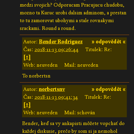
medzi svojich? Odporucam Pracujucu chudobu,
mozno ta Kuruc urobi dalsim adminom, a prestan
to tu zamorovat ubohymi a stale rovnakymi
srackami. Round a round.
Autor:
Bender Rodriguez
» odpovědět «
Čas:
2018-11-13 09:26:44
Titulek: Re:
[↑]
Web: neuveden
Mail: neuveden
To norbertsn
Autor:
norbertsnv
» odpovědět «
Čas:
2018-11-13 09:41:34
Titulek: Re:
[↑]
Web: neuveden
Mail: schován
Bender, keď sa vy ankapisti môžete vopchať do
každej diskusie, prečo by som si ja nemohol