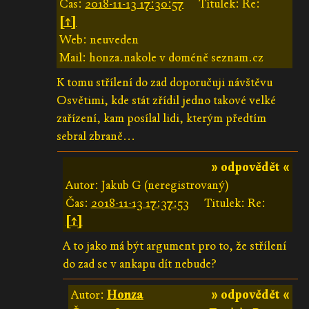
Čas:
2018-11-13 17:30:57
Titulek: Re:
[↑]
Web: neuveden
Mail: honza.nakole v doméně seznam.cz
K tomu střílení do zad doporučuji návštěvu
Osvětimi, kde stát zřídil jedno takové velké
zařízení, kam posílal lidi, kterým předtím
sebral zbraně...
» odpovědět «
Autor: Jakub G (neregistrovaný)
Čas:
2018-11-13 17:37:53
Titulek: Re:
[↑]
A to jako má být argument pro to, že střílení
do zad se v ankapu dít nebude?
Autor:
Honza
» odpovědět «