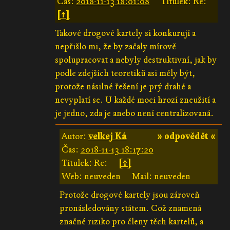
Čas:
2018-11-13 18:01:08
Titulek: Re:
[↑]
Takové drogové kartely si konkurují a
nepřišlo mi, že by začaly mírově
spolupracovat a nebyly destruktivní, jak by
podle zdejších teoretiků asi měly být,
protože násilné řešení je prý drahé a
nevyplatí se. U každé moci hrozí zneužití a
je jedno, zda je anebo není centralizovaná.
Autor:
velkej Ká
» odpovědět «
Čas:
2018-11-13 18:17:20
Titulek: Re:
[↑]
Web: neuveden
Mail: neuveden
Protože drogové kartely jsou zároveň
pronásledovány státem. Což znamená
značné riziko pro členy těch kartelů, a