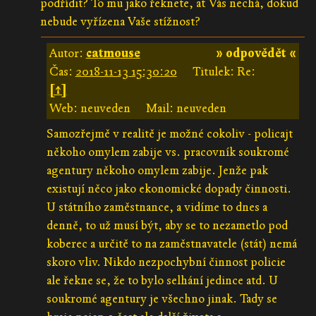
podřídit? To mu jako řeknete, ať Vás nechá, dokud
nebude vyřízena Vaše stížnost?
Autor:
catmouse
» odpovědět «
Čas:
2018-11-13 15:30:20
Titulek: Re:
[↑]
Web: neuveden
Mail: neuveden
Samozřejmě v realitě je možné cokoliv - policajt
někoho omylem zabije vs. pracovník soukromé
agentury někoho omylem zabije. Jenže pak
existují něco jako ekonomické dopady činnosti.
U státního zaměstnance, a vidíme to dnes a
denně, to už musí být, aby se to nezametlo pod
koberec a určitě to na zaměstnavatele (stát) nemá
skoro vliv. Nikdo nezpochybní činnost policie
ale řekne se, že to bylo selhání jedince atd. U
soukromé agentury je všechno jinak. Tady se