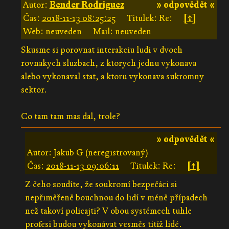
Autor:
Bender Rodriguez
» odpovědět «
Čas:
2018-11-13 08:25:25
Titulek: Re:
[↑]
Web: neuveden
Mail: neuveden
Skusme si porovnat interakciu ludi v dvoch
rovnakych sluzbach, z ktorych jednu vykonava
alebo vykonaval stat, a ktoru vykonava sukromny
sektor.
Co tam tam mas dal, trole?
» odpovědět «
Autor: Jakub G (neregistrovaný)
Čas:
2018-11-13 09:06:11
Titulek: Re:
[↑]
Z čeho soudíte, že soukromí bezpečáci si
nepřiměřeně bouchnou do lidí v méně případech
než takoví policajti? V obou systémech tuhle
profesi budou vykonávat vesměs titíž lidé.