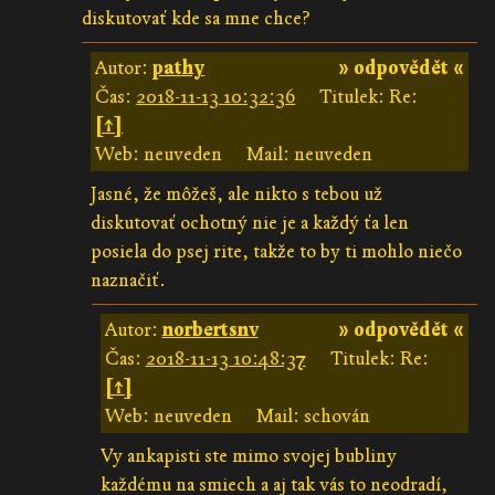
diskutovať kde sa mne chce?
Autor:
pathy
» odpovědět «
Čas:
2018-11-13 10:32:36
Titulek: Re:
[↑]
Web: neuveden
Mail: neuveden
Jasné, že môžeš, ale nikto s tebou už
diskutovať ochotný nie je a každý ťa len
posiela do psej rite, takže to by ti mohlo niečo
naznačiť.
Autor:
norbertsnv
» odpovědět «
Čas:
2018-11-13 10:48:37
Titulek: Re:
[↑]
Web: neuveden
Mail: schován
Vy ankapisti ste mimo svojej bubliny
každému na smiech a aj tak vás to neodradí,