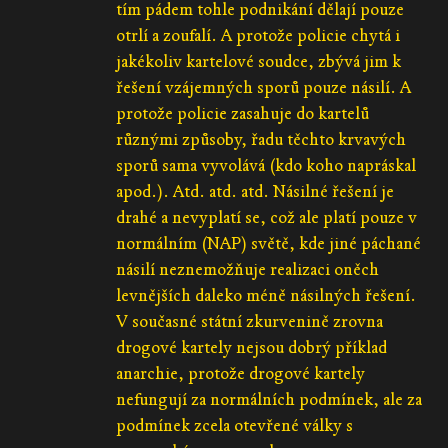
tím pádem tohle podnikání dělají pouze
otrlí a zoufalí. A protože policie chytá i
jakékoliv kartelové soudce, zbývá jim k
řešení vzájemných sporů pouze násilí. A
protože policie zasahuje do kartelů
různými způsoby, řadu těchto krvavých
sporů sama vyvolává (kdo koho napráskal
apod.). Atd. atd. atd. Násilné řešení je
drahé a nevyplatí se, což ale platí pouze v
normálním (NAP) světě, kde jiné páchané
násilí neznemožňuje realizaci oněch
levnějších daleko méně násilných řešení.
V současné státní zkurvenině zrovna
drogové kartely nejsou dobrý příklad
anarchie, protože drogové kartely
nefungují za normálních podmínek, ale za
podmínek zcela otevřené války s