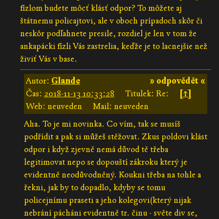
fízlom budete môcť klásť odpor? To môžete aj
štátnemu policajtovi, ale v oboch prípadoch skôr či
neskôr podľahnete presile, rozdiel je len v tom že
ankapácki fízli Vás zastrelia, keďže je to lacnejšie než
živiť Vás v base.
Autor:
Glande
» odpovědět «
Čas:
2018-11-13 10:33:28
Titulek: Re:
[↑]
Web: neuveden
Mail: neuveden
Aha. To je mi novinka. Co vím, tak se musíš
podřídit a pak si můžeš stěžovat. Zkus poldovi klást
odpor i když zjevně nemá důvod tě třeba
legitimovat nepo se dopouští zákroku který je
evidentně neodůvodněný. Koukni třeba na tohle a
řekni, jak by to dopadlo, kdyby se tomu
policejnímu praseti a jeho kolegovi(který nijak
nebrání pácháni evidentně tr. činu - světe div se,