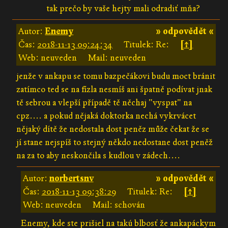
tak prečo by vaše hejty mali odradiť mňa?
Autor:
Enemy
» odpovědět «
Čas:
2018-11-13 09:24:34
Titulek: Re:
[↑]
Web: neuveden
Mail: neuveden
jenže v ankapu se tomu bazpečákovi budu moct bránit
zatímco ted se na fízla nesmíš ani špatně podívat jnak
tě sebrou a vlepší případě tě něchaj "vyspat" na
cpz.... a pokud nějaká doktorka nechá vykrvácet
nějaký dítě že nedostala dost peněz může čekat že se
jí stane nejspíš to stejný někdo nedostane dost peněž
na za to aby neskončila s kudlou v zádech....
Autor:
norbertsnv
» odpovědět «
Čas:
2018-11-13 09:38:29
Titulek: Re:
[↑]
Web: neuveden
Mail: schován
Enemy, kde ste prišiel na takú blbosť že ankapáckym