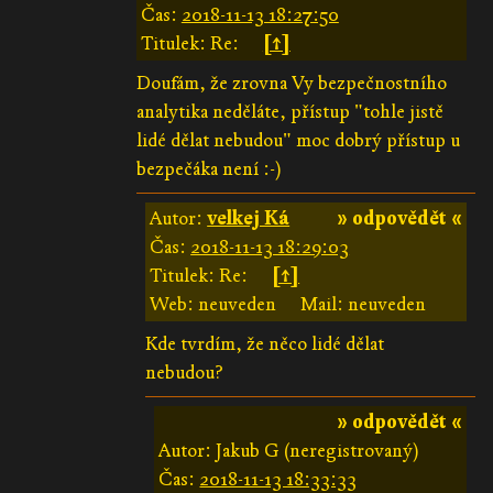
Čas:
2018-11-13 18:27:50
Titulek: Re:
[↑]
Doufám, že zrovna Vy bezpečnostního
analytika neděláte, přístup "tohle jistě
lidé dělat nebudou" moc dobrý přístup u
bezpečáka není :-)
Autor:
velkej Ká
» odpovědět «
Čas:
2018-11-13 18:29:03
Titulek: Re:
[↑]
Web: neuveden
Mail: neuveden
Kde tvrdím, že něco lidé dělat
nebudou?
» odpovědět «
Autor: Jakub G (neregistrovaný)
Čas:
2018-11-13 18:33:33