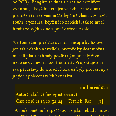
od PČR). Bengům se dnes ale reálně nemůžete
vyhnout, i když budete jen zalezlí u sebe doma,
protože i tam se vám může legálně vlámat. A navíc -
soukr. agentura, když něco napáchá, tak to musí
hradit ze svýho a ne z peněz všech okolo.
A v tom vámi představovaném ancapu by fízlové
jen tak někoho nestříleli, protože by dost možná
museli platit náhrady pozůstalým po celý život
nebo se vystavili možné odplatě. Projektujete si
své představy do situací, které už byly prověřeny v
jiných společenstvích bez státu.
» odpovědět «
Autor: Jakub G (neregistrovaný)
Čas:
2018-11-13 10:52:24
Titulek: Re:
[↑]
A soukromému bezpečákovi se jako nebudu muset