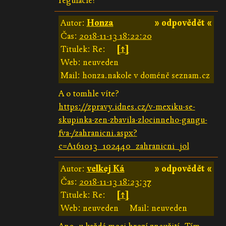
regulacie?
Autor:
Honza
» odpovědět «
Čas:
2018-11-13 18:22:20
Titulek: Re:
[↑]
Web: neuveden
Mail: honza.nakole v doméně seznam.cz
A o tomhle víte?
https://zpravy.idnes.cz/v-mexiku-se-
skupinka-zen-zbavila-zlocinneho-gangu-
fva-/zahranicni.aspx?
c=A161013_102440_zahranicni_jol
Autor:
velkej Ká
» odpovědět «
Čas:
2018-11-13 18:23:37
Titulek: Re:
[↑]
Web: neuveden
Mail: neuveden