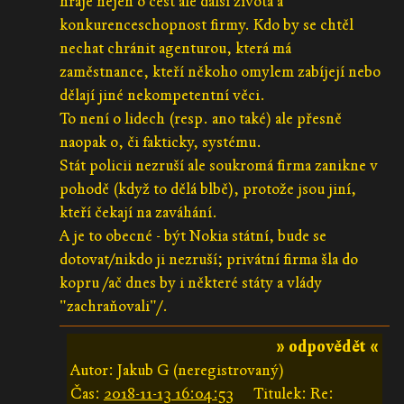
hraje nejen o čest ale další života a
konkurenceschopnost firmy. Kdo by se chtěl
nechat chránit agenturou, která má
zaměstnance, kteří někoho omylem zabíjejí nebo
dělají jiné nekompetentní věci.
To není o lidech (resp. ano také) ale přesně
naopak o, či fakticky, systému.
Stát policii nezruší ale soukromá firma zanikne v
pohodě (když to dělá blbě), protože jsou jiní,
kteří čekají na zaváhání.
A je to obecné - být Nokia státní, bude se
dotovat/nikdo ji nezruší; privátní firma šla do
kopru /ač dnes by i některé státy a vlády
"zachraňovali"/.
» odpovědět «
Autor: Jakub G (neregistrovaný)
Čas:
2018-11-13 16:04:53
Titulek: Re: