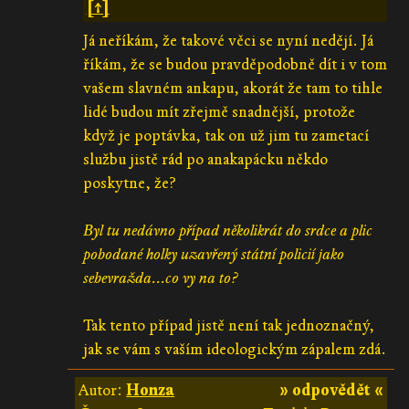
[↑]
Já neříkám, že takové věci se nyní nedějí. Já
říkám, že se budou pravděpodobně dít i v tom
vašem slavném ankapu, akorát že tam to tihle
lidé budou mít zřejmě snadnější, protože
když je poptávka, tak on už jim tu zametací
službu jistě rád po anakapácku někdo
poskytne, že?
Byl tu nedávno případ několikrát do srdce a plic
pobodané holky uzavřený státní policií jako
sebevražda...co vy na to?
Tak tento případ jistě není tak jednoznačný,
jak se vám s vaším ideologickým zápalem zdá.
Autor:
Honza
» odpovědět «