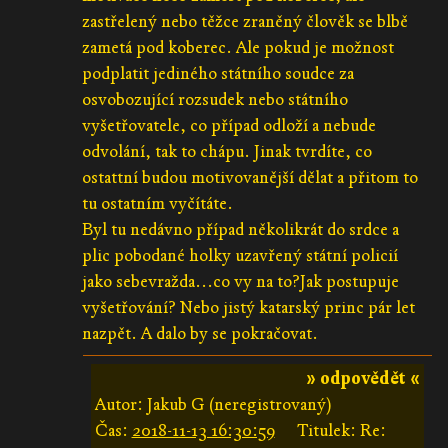
zastřelený nebo těžce zraněný člověk se blbě
zametá pod koberec. Ale pokud je možnost
podplatit jediného státního soudce za
osvobozující rozsudek nebo státního
vyšetřovatele, co případ odloží a nebude
odvolání, tak to chápu. Jinak tvrdíte, co
ostattní budou motivovanější dělat a přitom to
tu ostatním vyčítáte.
Byl tu nedávno případ několikrát do srdce a
plic pobodané holky uzavřený státní policií
jako sebevražda...co vy na to?Jak postupuje
vyšetřování? Nebo jistý katarský princ pár let
nazpět. A dalo by se pokračovat.
» odpovědět «
Autor: Jakub G (neregistrovaný)
Čas:
2018-11-13 16:30:59
Titulek: Re: