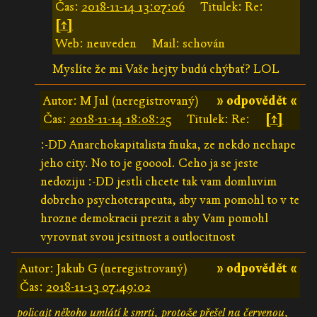
Čas:
2018-11-14 13:07:06
Titulek: Re:
[↑]
Web: neuveden
Mail: schován
Myslíte že mi Vaše hejty budú chýbať? LOL
Autor: M Jul (neregistrovaný)
» odpovědět «
Čas:
2018-11-14 18:08:25
Titulek: Re:
[↑]
:-DD Anarchokapitalista fnuka, ze nekdo nechape
jeho city. No to je gooool. Ceho ja se jeste
nedoziju :-DD jestli chcete tak vam domluvim
dobreho psychoterapeuta, aby vam pomohl to v te
hrozne demokracii prezit a aby Vam pomohl
vyrovnat svou jesitnost a outlocitnost
Autor: Jakub G (neregistrovaný)
» odpovědět «
Čas:
2018-11-13 07:49:02
policajt někoho umlátí k smrti, protože přešel na červenou,