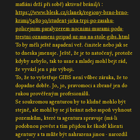
mafiáni drží při sobě) aktivně bránil/i :
https://www.blesk.cz/clanek/regiony-brno-brno-
krimi/548030/student-jirka-trpi-po-zasahu-
policejnim-paralyzerem-nocnimi-murami-poda-
trestni-oznameni-pripad-uz-ma-na-stole-gibs.html
To by měli ještě napadení veř. činitele nebo jak se
to dneska jmenuje. Ještě, že je to natočený, protože
kdyby nebylo, tak to usne a mladej mohl bejt rád,
že vyvázl jen s pár výboji.
To, že to vyšetřuje GIBS není vůbec záruka, že to
dopadne dobře. Jo, jo, pravomoci a zbraně jen do
rukou prověřeným profesionálů.
Se soukromou agenturou by to klidně mohlo být
stejně, ale mohl by se jí bránit nebo aspoň vyhnout
pozemkům, které ta agentura spravuje (má-li
podobnou pověst a tím přijdou ke škodě klienti
agentury a ta může být nahrazena jinou - narozdíl