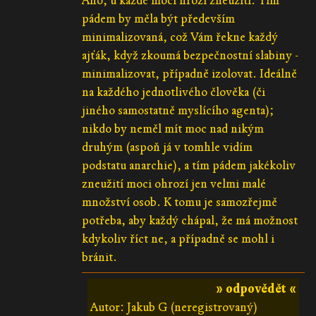
Ano, u každé moci hrozí zneužití. Tím
pádem by měla být především
minimalizovaná, což Vám řekne každý
ajťák, když zkoumá bezpečnostní slabiny -
minimalizovat, případně izolovat. Ideálně
na každého jednotlivého člověka (či
jiného samostatně myslícího agenta);
nikdo by neměl mít moc nad nikým
druhým (aspoň já v tomhle vidím
podstatu anarchie), a tím pádem jakékoliv
zneužití moci ohrozí jen velmi malé
množství osob. K tomu je samozřejmě
potřeba, aby každý chápal, že má možnost
kdykoliv říct ne, a případně se mohl i
bránit.
» odpovědět «
Autor: Jakub G (neregistrovaný)