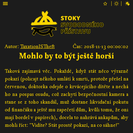
Autor:
TaxationISTheft
Čas: 2018-11-13 00:00:02
Mohlo by to být ještě horší
Taková zajímavá věc. Pokaždé, když stát něco výrazně
pokazí (policajt někoho umlátí k smrti, protože přešel na
červenou, doktorka odejde o krvácejícího dítěte a nechá
ho na pospas osudu, což zachytí bezpečnostní kamera a
stane se z toho skandál, muž dostane likvidační pokutu
od finančáku a ještě mu zapečetí dům, kvůli tomu, že oni
mají bordel v papírech), docela to nahrává ankapům, aby
mohli říct: "Vidíte? Stát prostě pokazí, na co sáhne!"