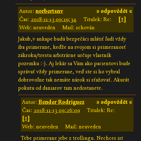
Autor:
norbertsnv
» odpovědět «
Čas:
2018-11-13 09:19:34
Titulek: Re:
[↑]
Web: neuveden
Mail: schován
Jakub,v ankape budú bezpečáci mlátiť ľudí vždy
iba primerane, keďže na svojom si primeranosť
zákroku/trestu arbitrárne určuje vlastník
pozemku :-). Aj lekár sa Vám ako pacientovi bude
správať vždy primerane, veď ste si ho vybral
dobrovoľne tak nemáte nárok si sťažovať. Akurát
pokutu od daniarov tam nedostanete.
Autor:
Bender Rodriguez
» odpovědět «
Čas:
2018-11-13 09:26:09
Titulek: Re:
[↑]
Web: neuveden
Mail: neuveden
Tebe primerane jebe z trollingu. Nechces ist