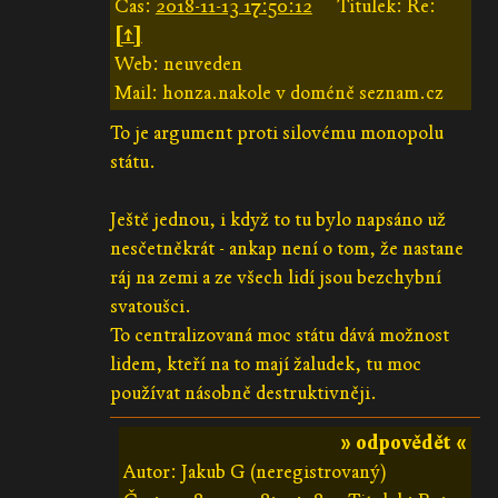
Čas:
2018-11-13 17:50:12
Titulek: Re:
[↑]
Web: neuveden
Mail: honza.nakole v doméně seznam.cz
To je argument proti silovému monopolu
státu.
Ještě jednou, i když to tu bylo napsáno už
nesčetněkrát - ankap není o tom, že nastane
ráj na zemi a ze všech lidí jsou bezchybní
svatoušci.
To centralizovaná moc státu dává možnost
lidem, kteří na to mají žaludek, tu moc
používat násobně destruktivněji.
» odpovědět «
Autor: Jakub G (neregistrovaný)