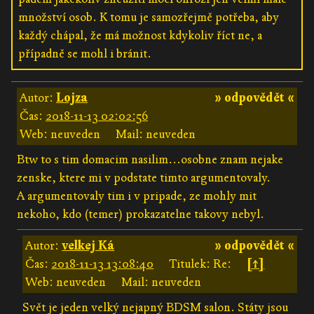
množství osob. K tomu je samozřejmě potřeba, aby
každý chápal, že má možnost kdykoliv říct ne, a
případně se mohl i bránit.
Autor:
Lojza
» odpovědět «
Čas:
2018-11-13 02:02:56
Web: neuveden
Mail: neuveden
Btw to s tim domacim nasilim...osobne znam nejake
zenske, ktere mi v podstate timto argumentovaly.
A argumentovaly tim i v pripade, ze mohly mit
nekoho, kdo (temer) prokazatelne takovy nebyl.
Autor:
velkej Ká
» odpovědět «
Čas:
2018-11-13 13:08:40
Titulek: Re:
[↑]
Web: neuveden
Mail: neuveden
Svět je jeden velký nejapný BDSM salon. Státy jsou