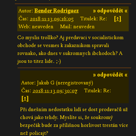
Autor:
Bender Rodriguez
» odpovědět «
Čas:
2018-11-13 09:16:05
Titulek: Re:
[↑]
Web: neuveden
Mail: neuveden
Co myslis trollko? Aj predavaci v socialistickom
obchode se vesmes k zakaznikom spravali
rovnako, ako dnes v sukromnych ibchodoch? A
jsou to titez lide. ;-)
» odpovědět «
Autor: Jakub G (neregistrovaný)
Čas:
2018-11-13 09:30:07
Titulek: Re:
[↑]
Při dnešním nedostatku lidí se dost prodavačů už
chová jako tehdy. Myslíte si, že soukromý
bezpečák bude za přílišnou horlivost trestán více
než policajt?