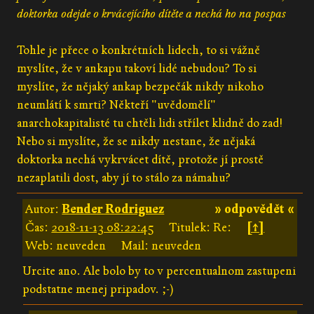
doktorka odejde o krvácejícího dítěte a nechá ho na pospas
Tohle je přece o konkrétních lidech, to si vážně
myslíte, že v ankapu takoví lidé nebudou? To si
myslíte, že nějaký ankap bezpečák nikdy nikoho
neumlátí k smrti? Někteří "uvědomělí"
anarchokapitalisté tu chtěli lidi střílet klidně do zad!
Nebo si myslíte, že se nikdy nestane, že nějaká
doktorka nechá vykrvácet dítě, protože jí prostě
nezaplatili dost, aby jí to stálo za námahu?
Autor:
Bender Rodriguez
» odpovědět «
Čas:
2018-11-13 08:22:45
Titulek: Re:
[↑]
Web: neuveden
Mail: neuveden
Urcite ano. Ale bolo by to v percentualnom zastupeni
podstatne menej pripadov. ;-)