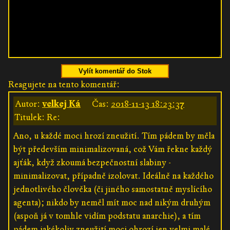
Vylít komentář do Stok
Reagujete na tento komentář:
Autor:
velkej Ká
Čas:
2018-11-13 18:23:37
Titulek: Re:
Ano, u každé moci hrozí zneužití. Tím pádem by měla
být především minimalizovaná, což Vám řekne každý
ajťák, když zkoumá bezpečnostní slabiny -
minimalizovat, případně izolovat. Ideálně na každého
jednotlivého člověka (či jiného samostatně myslícího
agenta); nikdo by neměl mít moc nad nikým druhým
(aspoň já v tomhle vidím podstatu anarchie), a tím
pádem jakékoliv zneužití moci ohrozí jen velmi malé