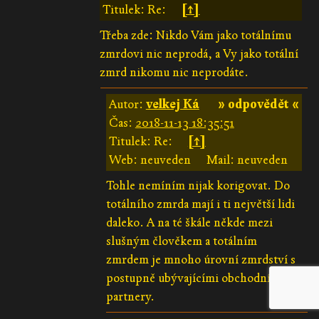
Titulek: Re:
[↑]
Třeba zde: Nikdo Vám jako totálnímu
zmrdovi nic neprodá, a Vy jako totální
zmrd nikomu nic neprodáte.
Autor:
velkej Ká
» odpovědět «
Čas:
2018-11-13 18:35:51
Titulek: Re:
[↑]
Web: neuveden
Mail: neuveden
Tohle nemíním nijak korigovat. Do
totálního zmrda mají i ti největší lidi
daleko. A na té škále někde mezi
slušným člověkem a totálním
zmrdem je mnoho úrovní zmrdství s
postupně ubývajícími obchodními
partnery.