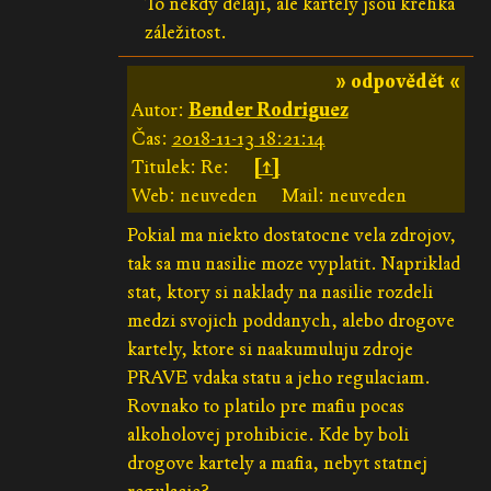
To někdy dělají, ale kartely jsou křehká
záležitost.
» odpovědět «
Autor:
Bender Rodriguez
Čas:
2018-11-13 18:21:14
Titulek: Re:
[↑]
Web: neuveden
Mail: neuveden
Pokial ma niekto dostatocne vela zdrojov,
tak sa mu nasilie moze vyplatit. Napriklad
stat, ktory si naklady na nasilie rozdeli
medzi svojich poddanych, alebo drogove
kartely, ktore si naakumuluju zdroje
PRAVE vdaka statu a jeho regulaciam.
Rovnako to platilo pre mafiu pocas
alkoholovej prohibicie. Kde by boli
drogove kartely a mafia, nebyt statnej