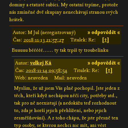
dominy a etatisté subíci. My ostatní trpíme, protože
nás zmíněné dvě skupiny nenechávají stranou svých
hrátek.
Autor: M Jul (neregistrovaný)
» odpovědět «
Čas:
2018-11-13 21:57:27
Titulek: Re:
[↑]
Buuuuu bééééé...... ty tak trpíš ty troubelínku
Autor:
velkej Ká
» odpovědět «
Čas:
2018-11-14 09:58:54
Titulek: Re:
[↑]
Web: neuveden
Mail: neuveden
Myslím, že už jsem Vás plně pochopil. Jste jeden z
těch, kteří když nechápou něčí city, potřeby atd.,
tak pro ně neexistují (a nedokážu teď rozhodnout
to, zda je horší jejich přehlížení, nebo jejich
zesměšňování). A z toho chápu, že jste přesně ten
typ osoby, se kterou nechci nic mít, ani vést