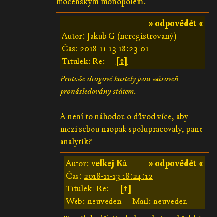
mocenským monopolem.
» odpovědět «
Autor: Jakub G (neregistrovaný)
Čas:
2018-11-13 18:23:01
Titulek: Re:
[↑]
Protože drogové kartely jsou zároveň
pronásledovány státem.
A není to náhodou o důvod více, aby
mezi sebou naopak spolupracovaly, pane
analytik?
Autor:
velkej Ká
» odpovědět «
Čas:
2018-11-13 18:24:12
Titulek: Re:
[↑]
Web: neuveden
Mail: neuveden