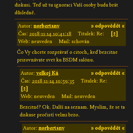
diskusi. Teď už tu ignoraci Vaší osoby budu brát
důsledně.
Autor:
norbertsnv
» odpovědět «
Čas:
2018-11-14 10:41:18
Titulek: Re:
[↑]
Web: neuveden
Mail: schován
Čo Vy chcete rozprávať o citoch, keď bezcitne
prirovnávate svet ku BSDM salónu.
Autor:
velkej Ká
» odpovědět «
Čas:
2018-11-14 10:59:35
Titulek: Re:
[↑]
Web: neuveden
Mail: neuveden
Bezcitně? Ok. Další na seznam. Myslím, že se ta
diskuse pročistí velmi brzo.
Autor:
norbertsnv
» odpovědět «