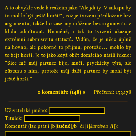
A to obvykle vede k reakcím jako "Ale jdi ty! V ankapu by
to mohlo být ještě horší!", což je tvrzení předložené bez
argumentu, takže ho zase my můžeme bez argumentu v
klidu odmítnout. Nicméně, i tak to tvrzení ukazuje
extrémní submisivitu etatistů. Vidím, že je něco úplně
na hovno, ale pokorně to přijmu, protože… mohlo by
to bejt horší. Je to jako když oběť domácího násilí řekne:
"Sice mě můj partner bije, mučí, psychicky týrá, ale
zůstanu s ním, protože můj další partner by mohl být
ještě horší."
» komentáře (148) «
Přečtení: 153278
Uživatelské jméno:
Titulek:
Komentář (lze psát i [b]
tučně
[/b] či [i]
kurzívou
[/i]):