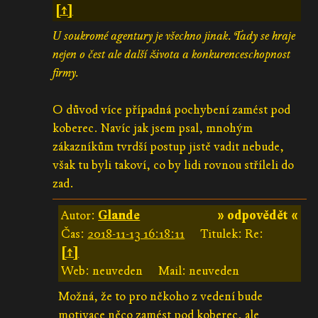
[↑]
U soukromé agentury je všechno jinak. Tady se hraje
nejen o čest ale další života a konkurenceschopnost
firmy.
O důvod více případná pochybení zamést pod
koberec. Navíc jak jsem psal, mnohým
zákazníkům tvrdší postup jistě vadit nebude,
však tu byli takoví, co by lidi rovnou stříleli do
zad.
Autor:
Glande
» odpovědět «
Čas:
2018-11-13 16:18:11
Titulek: Re:
[↑]
Web: neuveden
Mail: neuveden
Možná, že to pro někoho z vedení bude
motivace něco zamést pod koberec, ale