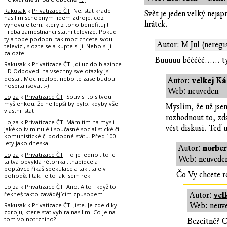
Rakusak
k
Privatizace ČT
: Ne, stat krade
Svět je jeden velký neja
nasilim schopnym lidem zdroje, coz
hrátek.
vyhovuje tem, ktery z toho benefituji!
Treba zamestnanci statni televize. Pokud
ty a tobe podobni tak moc chcete svou
Autor: M Jul (neregi
televizi, slozte se a kupte si ji. Nebo si ji
zalozte.
Buuuuu bééééé...... t
Rakusak
k
Privatizace ČT
: Jdi uz do blazince
:-D Odpovedi na vsechny sve otazky jsi
dostal. Moc nezlob, nebo te zase budou
velkej K
Autor:
hospitalisovat ;-)
Web: neuveden
Lojza
k
Privatizace ČT
: Souvisí to s tvou
myšlenkou, že nejlepší by bylo, kdyby vše
Myslím, že už jsem
vlastnil stat
rozhodnout to, zda
Lojza
k
Privatizace ČT
: Mám tím na mysli
vést diskusi. Teď 
jakékoliv minulé i současné socialistické či
komunistické či podobné státu. Před 100
lety jako dneska.
norber
Autor:
Lojza
k
Privatizace ČT
: To je jedno...to je
Web: neuvede
ta tvá obvyklá rétorika....nabídce a
poptávce říkáš spekulace a tak....ale v
Čo Vy chcete r
pohodě. I tak, je to jak jsem rekl
Lojza
k
Privatizace ČT
: Ano. A to i když to
řekneš takto zavádějícím zpusobem
vel
Autor:
Rakusak
k
Privatizace ČT
: Jiste. Je zde diky
Web: neuv
zdroju, ktere stat vybira nasilim. Co je na
tom volnotrzniho?
Bezcitně? O