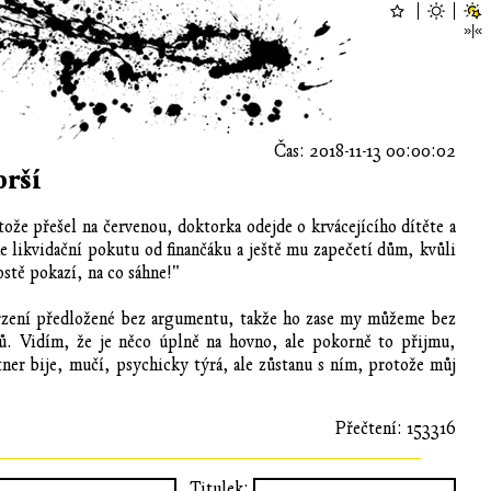
Čas: 2018-11-13 00:00:02
orší
tože přešel na červenou, doktorka odejde o krvácejícího dítěte a
e likvidační pokutu od finančáku a ještě mu zapečetí dům, kvůli
ostě pokazí, na co sáhne!"
tvrzení předložené bez argumentu, takže ho zase my můžeme bez
tů. Vidím, že je něco úplně na hovno, ale pokorně to přijmu,
ner bije, mučí, psychicky týrá, ale zůstanu s ním, protože můj
Přečtení: 153316
Titulek: