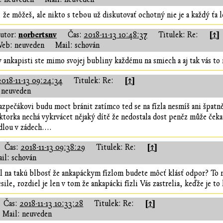
, že môžeš, ale nikto s tebou už diskutovať ochotný nie je a každý ťa l
norbertsnv
[↑]
utor:
Čas:
2018-11-13 10:48:37
Titulek: Re:
eb: neuveden
Mail: schován
 ankapisti ste mimo svojej bubliny každému na smiech a aj tak vás to
[↑]
2018-11-13 09:24:34
Titulek: Re:
 neuveden
zpečákovi budu moct bránit zatímco ted se na fízla nesmíš ani špatně 
ktorka nechá vykrvácet nějaký dítě že nedostala dost peněz může čekat
dlou v zádech....
[↑]
Čas:
2018-11-13 09:38:29
Titulek: Re:
il: schován
l na takú blbosť že ankapáckym fízlom budete môcť klásť odpor? To m
ile, rozdiel je len v tom že ankapácki fízli Vás zastrelia, keďže je to 
[↑]
Čas:
2018-11-13 10:33:28
Titulek: Re:
Mail: neuveden