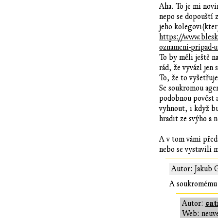
Aha. To je mi novi
nepo se dopouští z
jeho kolegovi(který
https://www.blesk
oznameni-pripad-u
To by měli ještě n
rád, že vyvázl jen 
To, že to vyšetřuj
Se soukromou agen
podobnou pověst a 
vyhnout, i když bu
hradit ze svýho a 
A v tom vámi předs
nebo se vystavili 
Autor: Jakub 
A soukromému b
ca
Autor:
Web: neuv