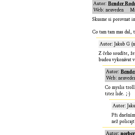
Bender Rod
Autor:
Web: neuveden
Ma
Skusme si porovnat in
Co tam tam mas dal, t
Autor: Jakub G (n
Z čeho soudíte, ž
budou vykonávat ve
Bende
Autor:
Web: neuvede
Co myslis trol
titez lide. ;-)
Autor: Jak
Při dnešním
než policajt
norber
Autor: