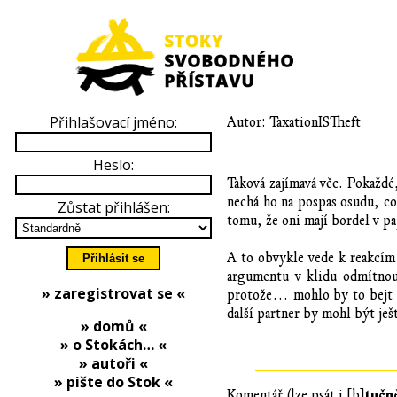
Přihlašovací jméno:
Autor:
TaxationISTheft
Heslo:
Taková zajímavá věc. Pokaždé,
nechá ho na pospas osudu, co
Zůstat přihlášen:
tomu, že oni mají bordel v pa
A to obvykle vede k reakcím 
argumentu v klidu odmítnout
» zaregistrovat se «
protože… mohlo by to bejt ho
další partner by mohl být ješ
» domů «
» o Stokách… «
» autoři «
» pište do Stok «
tučn
Komentář (lze psát i [b]