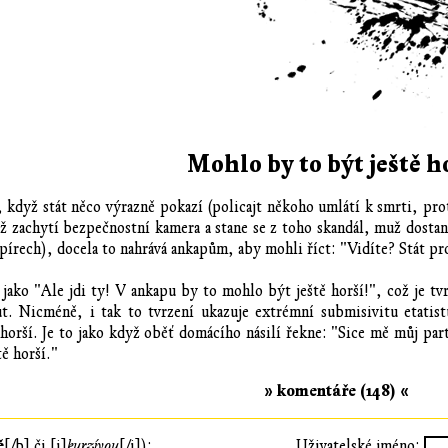
Mohlo by to být ještě h
 když stát něco výrazně pokazí (policajt někoho umlátí k smrti, pro
ž zachytí bezpečnostní kamera a stane se z toho skandál, muž dostan
pírech), docela to nahrává ankapům, aby mohli říct: "Vidíte? Stát pr
jako "Ale jdi ty! V ankapu by to mohlo být ještě horší!", což je 
. Nicméně, i tak to tvrzení ukazuje extrémní submisivitu etatis
rší. Je to jako když oběť domácího násilí řekne: "Sice mě můj part
tě horší."
» komentáře (148) «
ě
[/b] či [i]
kurzívou
[/i]):
Uživatelské jméno: