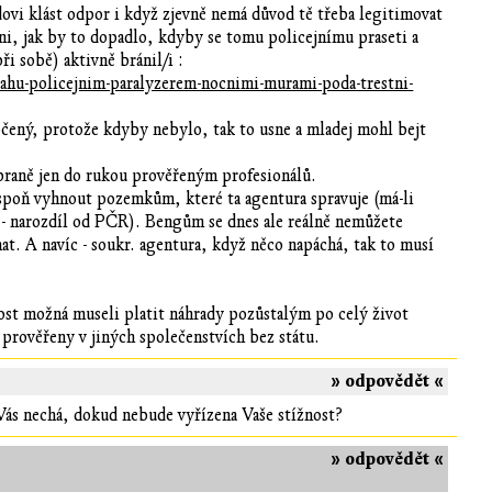
dovi klást odpor i když zjevně nemá důvod tě třeba legitimovat
ni, jak by to dopadlo, kdyby se tomu policejnímu praseti a
ři sobě) aktivně bránil/i :
sahu-policejnim-paralyzerem-nocnimi-murami-poda-trestni-
atočený, protože kdyby nebylo, tak to usne a mladej mohl bejt
zbraně jen do rukou prověřeným profesionálů.
aspoň vyhnout pozemkům, které ta agentura spravuje (má-li
 - narozdíl od PČR). Bengům se dnes ale reálně nemůžete
at. A navíc - soukr. agentura, když něco napáchá, tak to musí
ost možná museli platit náhrady pozůstalým po celý život
y prověřeny v jiných společenstvích bez státu.
» odpovědět «
ás nechá, dokud nebude vyřízena Vaše stížnost?
» odpovědět «