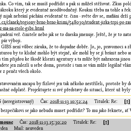
nka. Co vím, tak se musíš podřídit a pak si můžeš stěžovat. Zkus pol
ákroku který je evidentně neodůvodněný. Koukni třeba na tohle a řek
 nijak nebrání pácháni evidentně tr. činu - světe div se, mafiáni drží p
.cz/clanek/regiony-brno-brno-krimi/548030/student-jirka-trpi-po-za
z-ma-na-stole-gibs.html
apadení veř. činitele nebo jak se to dneska jmenuje. Ještě, že je to n
s pár výboji.
e GIBS není vůbec záruka, že to dopadne dobře. Jo, jo, pravomoci a 
turou by to klidně mohlo být stejně, ale mohl by se jí bránit nebo 
tím přijdou ke škodě klienti agentury a ta může být nahrazena jinou
dete jen zalezlí u sebe doma, protože i tam se vám může legálně vlám
ne z peněz všech okolo.
tavovaném ancapu by fízlové jen tak někoho nestříleli, protože by d
možné odplatě. Projektujete si své představy do situací, které už byl
[↑]
G (neregistrovaný)
Čas:
2018-11-13 10:52:24
Titulek: Re:
ezpečákovi se jako nebudu muset podřídit? To mu jako řeknete, ať V
tmouse
[↑]
Čas:
2018-11-13 15:30:20
Titulek: Re:
eden
Mail: neuveden