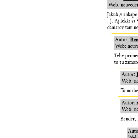
Web: neuvede
Jakub,v ankape
:-). Aj lekár s
daniarov tam n
Ben
Autor:
Web: neuv
Tebe primer
to tu zamor
Autor:
Web: n
To norbe
Autor:
Web: n
Bender, 
Auto
Web: