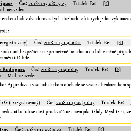
riguez
[↑]
Čas:
2018-11-13 08:25:25
Titulek: Re:
il: neuveden
terakciu ludi v dvoch rovnakych sluzbach, z ktorych jednu vykonava 
role?
[↑]
eregistrovaný)
Čas:
2018-11-13 09:06:11
Titulek: Re:
e soukromí bezpečáci si nepřiměřeně bouchnou do lidí v méně případe
směs titíž lidé.
r Rodriguez
[↑]
Čas:
2018-11-13 09:16:05
Titulek: Re:
n
Mail: neuveden
lko? Aj predavaci v socialistickom obchode se vesmes k zakaznikom s
ub G (neregistrovaný)
Čas:
2018-11-13 09:30:07
Titulek: Re:
 nedostatku lidí se dost prodavačů už chová jako tehdy. Myslíte si, ž
?
tsnv
[↑]
Čas:
2018-11-13 09:19:34
Titulek: Re: