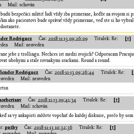
n
Mail: schován
 budú bezpečáci mlátiť ľudí vždy iba primerane, keďže na svojom si p
a Vám ako pacientovi bude správať vždy primerane, veď ste si ho vybr
edostanete.
der Rodriguez
[↑]
Čas:
2018-11-13 09:26:09
Titulek: Re:
eden
Mail: neuveden
ane jebe z trollingu. Nechces ist medzi svojich? Odporucam Pracuj
ovat ubohymi a stale rovnakymi srackami. Round a round.
Bender Rodriguez
[
Čas:
2018-11-13 09:26:44
Titulek: Re:
euveden
Mail: neuveden
rtsn
norbertsnv
[↑]
Čas:
2018-11-13 09:41:34
Titulek: Re:
euveden
Mail: schován
keď sa vy ankapisti môžete vopchať do každej diskusie, prečo by som 
pathy
[↑]
r:
Čas:
2018-11-13 10:32:36
Titulek: Re:
 neuveden
Mail: neuveden