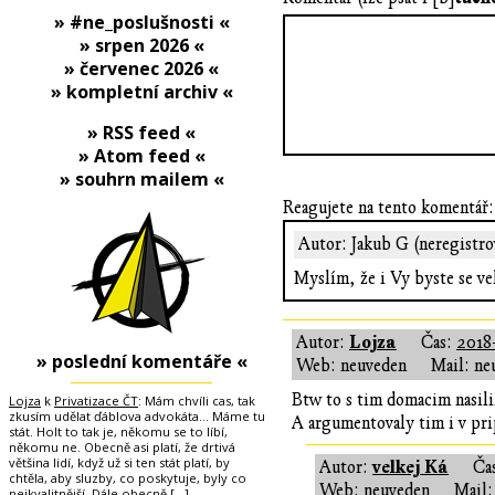
» #ne_poslušnosti «
» srpen 2026 «
» červenec 2026 «
» kompletní archiv «
» RSS feed «
» Atom feed «
» souhrn mailem «
Reagujete na tento komentář:
Autor: Jakub G (neregistro
Myslím, že i Vy byste se ve
Lojza
Autor:
Čas:
2018-
» poslední komentáře «
Web: neuveden
Mail: ne
Btw to s tim domacim nasili
Lojza
k
Privatizace ČT
: Mám chvíli cas, tak
zkusím udělat ďáblova advokáta... Máme tu
A argumentovaly tim i v pri
stát. Holt to tak je, někomu se to líbí,
někomu ne. Obecně asi platí, že drtivá
většina lidí, když už si ten stát platí, by
velkej Ká
Autor:
Ča
chtěla, aby sluzby, co poskytuje, byly co
Web: neuveden
Mail:
nejkvalitnější. Dále obecně
[…]