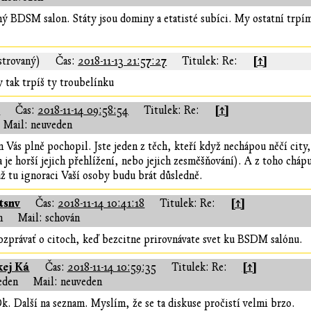
pný BDSM salon. Státy jsou dominy a etatisté subíci. My ostatní trpí
[↑]
strovaný)
Čas:
2018-11-13 21:57:27
Titulek: Re:
y tak trpíš ty troubelínku
á
[↑]
Čas:
2018-11-14 09:58:54
Titulek: Re:
Mail: neuveden
 Vás plně pochopil. Jste jeden z těch, kteří když nechápou něčí city,
 je horší jejich přehlížení, nebo jejich zesměšňování). A z toho chápu
už tu ignoraci Vaší osoby budu brát důsledně.
tsnv
[↑]
Čas:
2018-11-14 10:41:18
Titulek: Re:
n
Mail: schován
ozprávať o citoch, keď bezcitne prirovnávate svet ku BSDM salónu.
kej Ká
[↑]
Čas:
2018-11-14 10:59:35
Titulek: Re:
eden
Mail: neuveden
k. Další na seznam. Myslím, že se ta diskuse pročistí velmi brzo.