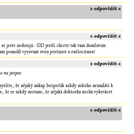
» odpovědět «
» odpovědět «
 se jeste nedoziju :-DD jestli chcete tak vam domluvim
am pomohl vyrovnat svou jesitnost a outlocitnost
» odpovědět «
ho na pospas
 myslíte, že nějaký ankap bezpečák nikdy nikoho neumlátí k
te, že se nikdy nestane, že nějaká doktorka nechá vykrvácet
» odpovědět «