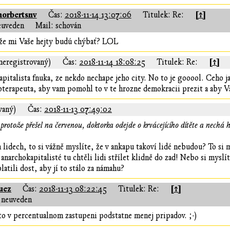
norbertsnv
[↑]
Čas:
2018-11-14 13:07:06
Titulek: Re:
euveden
Mail: schován
že mi Vaše hejty budú chýbať? LOL
[↑]
neregistrovaný)
Čas:
2018-11-14 18:08:25
Titulek: Re:
italista fnuka, ze nekdo nechape jeho city. No to je gooool. Ceho ja
terapeuta, aby vam pomohl to v te hrozne demokracii prezit a aby V
vaný)
Čas:
2018-11-13 07:49:02
, protože přešel na červenou, doktorka odejde o krvácejícího dítěte a nechá 
 lidech, to si vážně myslíte, že v ankapu takoví lidé nebudou? To si
narchokapitalisté tu chtěli lidi střílet klidně do zad! Nebo si myslí
latili dost, aby jí to stálo za námahu?
uez
[↑]
Čas:
2018-11-13 08:22:45
Titulek: Re:
 neuveden
to v percentualnom zastupeni podstatne menej pripadov. ;-)