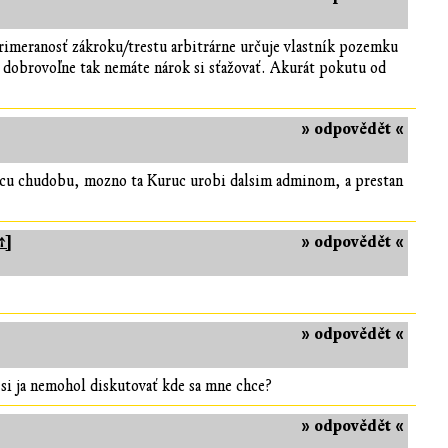
rimeranosť zákroku/trestu arbitrárne určuje vlastník pozemku
al dobrovoľne tak nemáte nárok si sťažovať. Akurát pokutu od
» odpovědět «
ucu chudobu, mozno ta Kuruc urobi dalsim adminom, a prestan
↑]
» odpovědět «
» odpovědět «
si ja nemohol diskutovať kde sa mne chce?
» odpovědět «