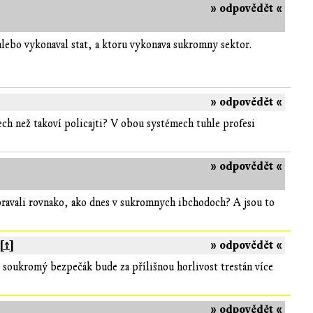
» odpovědět «
alebo vykonaval stat, a ktoru vykonava sukromny sektor.
» odpovědět «
ch než takoví policajti? V obou systémech tuhle profesi
» odpovědět «
pravali rovnako, ako dnes v sukromnych ibchodoch? A jsou to
[↑]
» odpovědět «
e soukromý bezpečák bude za přílišnou horlivost trestán více
» odpovědět «