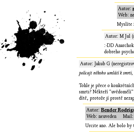
Autor:
Web: n
Myslíte 
Autor: M Jul (
:-DD Anarchokap
dobreho psycho
Autor: Jakub G (neregistro
policajt někoho umlátí k smrti
Tohle je přece o konkrétních
smrti? Někteří "uvědomělí" a
dítě, protože jí prostě nezap
Bender Rodrig
Autor:
Web: neuveden
Mail:
Urcite ano. Ale bolo by 