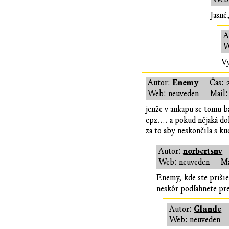
Jasné
A
W
Vy
Enemy
Autor:
Čas:
Web: neuveden
Mail:
jenže v ankapu se tomu ba
cpz.... a pokud nějaká do
za to aby neskončila s ku
norbertsnv
Autor:
Web: neuveden
Ma
Enemy, kde ste prišie
neskôr podľahnete pres
Glande
Autor:
Web: neuveden