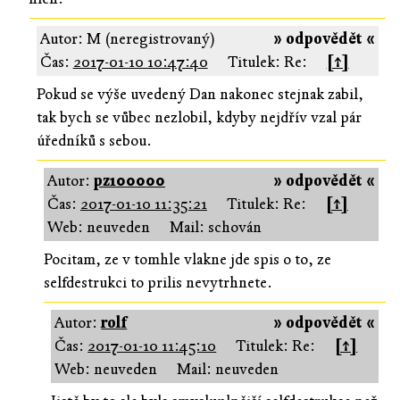
Autor: M (neregistrovaný)
» odpovědět «
Čas:
2017-01-10 10:47:40
Titulek: Re:
[↑]
Pokud se výše uvedený Dan nakonec stejnak zabil,
tak bych se vůbec nezlobil, kdyby nejdřív vzal pár
úředníků s sebou.
Autor:
pz100000
» odpovědět «
Čas:
2017-01-10 11:35:21
Titulek: Re:
[↑]
Web: neuveden
Mail: schován
Pocitam, ze v tomhle vlakne jde spis o to, ze
selfdestrukci to prilis nevytrhnete.
Autor:
rolf
» odpovědět «
Čas:
2017-01-10 11:45:10
Titulek: Re:
[↑]
Web: neuveden
Mail: neuveden