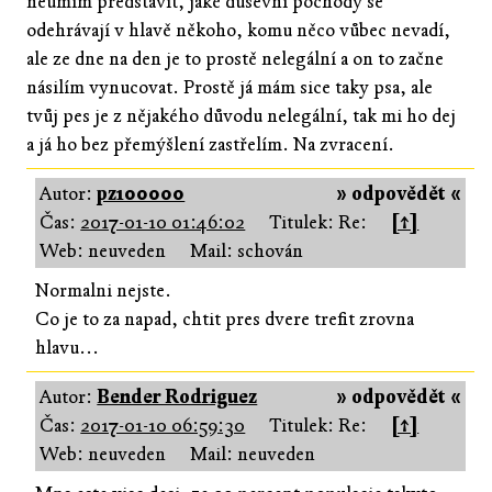
neumím představit, jaké duševní pochody se
odehrávají v hlavě někoho, komu něco vůbec nevadí,
ale ze dne na den je to prostě nelegální a on to začne
násilím vynucovat. Prostě já mám sice taky psa, ale
tvůj pes je z nějakého důvodu nelegální, tak mi ho dej
a já ho bez přemýšlení zastřelím. Na zvracení.
Autor:
pz100000
» odpovědět «
Čas:
2017-01-10 01:46:02
Titulek: Re:
[↑]
Web: neuveden
Mail: schován
Normalni nejste.
Co je to za napad, chtit pres dvere trefit zrovna
hlavu...
Autor:
Bender Rodriguez
» odpovědět «
Čas:
2017-01-10 06:59:30
Titulek: Re:
[↑]
Web: neuveden
Mail: neuveden