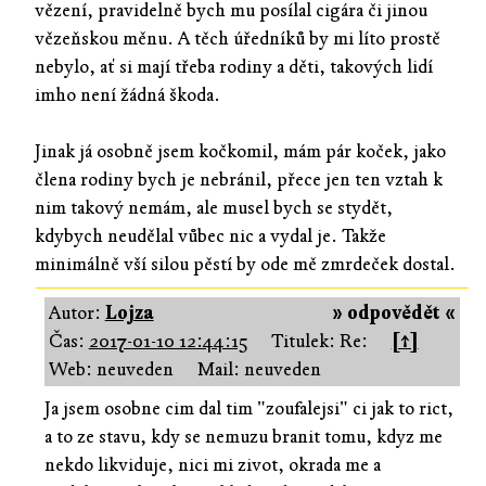
vězení, pravidelně bych mu posílal cigára či jinou
vězeňskou měnu. A těch úředníků by mi líto prostě
nebylo, ať si mají třeba rodiny a děti, takových lidí
imho není žádná škoda.
Jinak já osobně jsem kočkomil, mám pár koček, jako
člena rodiny bych je nebránil, přece jen ten vztah k
nim takový nemám, ale musel bych se stydět,
kdybych neudělal vůbec nic a vydal je. Takže
minimálně vší silou pěstí by ode mě zmrdeček dostal.
Autor:
Lojza
» odpovědět «
Čas:
2017-01-10 12:44:15
Titulek: Re:
[↑]
Web: neuveden
Mail: neuveden
Ja jsem osobne cim dal tim "zoufalejsi" ci jak to rict,
a to ze stavu, kdy se nemuzu branit tomu, kdyz me
nekdo likviduje, nici mi zivot, okrada me a