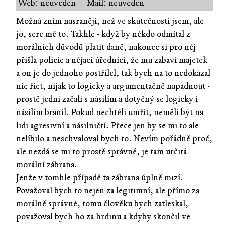
Web: neuveden
Mail: neuveden
Možná zním nasraněji, než ve skutečnosti jsem, ale
jo, sere mě to. Takhle - když by někdo odmítal z
morálních důvodů platit daně, nakonec si pro něj
přišla policie a nějací úředníci, že mu zabaví majetek
a on je do jednoho postřílel, tak bych na to nedokázal
nic říct, nijak to logicky a argumentačně napadnout -
prostě jedni začali s násilím a dotyčný se logicky i
násilím bránil. Pokud nechtěli umřít, neměli být na
lidi agresivní a násilničtí. Přece jen by se mi to ale
nelíbilo a neschvaloval bych to. Nevím pořádně proč,
ale nezdá se mi to prostě správné, je tam určitá
morální zábrana.
Jenže v tomhle případě ta zábrana úplně mizí.
Považoval bych to nejen za legitimní, ale přímo za
morálně správné, tomu člověku bych zatleskal,
považoval bych ho za hrdinu a kdyby skončil ve