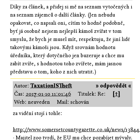
Díky za článek, a přidej si mě na seznam vytočených i
na seznam zájemců o další články. (Jen nebudu
opakovat, co napsali oni, cítím to hodně podobně,
byť já osobně nejsem nejlepší kámoš zvířat v tom
smyslu, že bych je musel mít, respektuju, že jiní lidé
takovými kámoši jsou. Když srovnám hodnotu
úředníka, který dotyčného jen buzeruje a chce mu
zabít zvíře, s hodnotou toho zvířete, mám jasnou
představu o tom, koho z nich utratit.)
Autor:
TaxationISTheft
» odpovědět «
Čas:
2017-01-10 11:01:46
Titulek: Re:
[↑]
Web: neuveden
Mail: schován
za vidění stojí i tohle:
http://www.somersetcountygazette.co.uk/news/138
- Majitel zoo tvrdí, že EU mu chce pozabíjet mývaly.