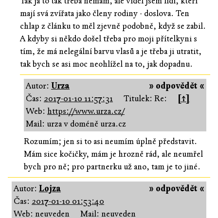
Tak já to tak třeba nemám, ale viděl jsem lidi, kteří
mají svá zvířata jako členy rodiny - doslova. Ten
chlap z článku to měl zjevně podobně, když se zabil.
A kdyby si někdo došel třeba pro moji přítelkyni s
tím, že má nelegální barvu vlasů a je třeba ji utratit,
tak bych se asi moc neohlížel na to, jak dopadnu.
Autor:
Urza
» odpovědět «
Čas:
2017-01-10 11:57:31
Titulek: Re:
[↑]
Web:
https://www.urza.cz/
Mail: urza v doméně urza.cz
Rozumím; jen si to asi neumím úplně představit.
Mám sice kočičky, mám je hrozně rád, ale neumřel
bych pro ně; pro partnerku už ano, tam je to jiné.
Autor:
Lojza
» odpovědět «
Čas:
2017-01-10 01:53:40
Web: neuveden
Mail: neuveden