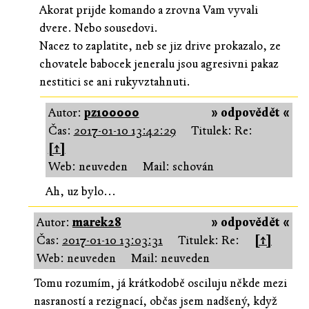
Akorat prijde komando a zrovna Vam vyvali
dvere. Nebo sousedovi.
Nacez to zaplatite, neb se jiz drive prokazalo, ze
chovatele babocek jeneralu jsou agresivni pakaz
nestitici se ani rukyvztahnuti.
Autor:
pz100000
» odpovědět «
Čas:
2017-01-10 13:42:29
Titulek: Re:
[↑]
Web: neuveden
Mail: schován
Ah, uz bylo...
Autor:
marek28
» odpovědět «
Čas:
2017-01-10 13:03:31
Titulek: Re:
[↑]
Web: neuveden
Mail: neuveden
Tomu rozumím, já krátkodobě osciluju někde mezi
nasraností a rezignací, občas jsem nadšený, když