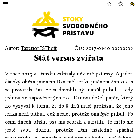
Autor:
TaxationISTheft
Čas: 2017-01-10 00:00:02
Stát versus zvířata
V roce 2015 v Dánsku zakázaly některé psí rasy. A jeden
dánský občan jménem Dan měl fenku jménem Zanto a ta
se provinila tím, že si dovolila být napůl pitbul – tedy
jednou ze zapovězených ras. Danovi došel papír, který
ho vyzýval k tomu, že do 8 dnů musí prokázat, že jeho
fenka není pitbul, což nešlo, protože ona
byla
pitbul. Po
osmi dnech přišli, psa mu sebrali a utratili. To mělo ale
ještě svou dohru, protože
Dan následně spáchal
sebevraždu
. Jak moc daleko od pravdy budu, když řeknu,