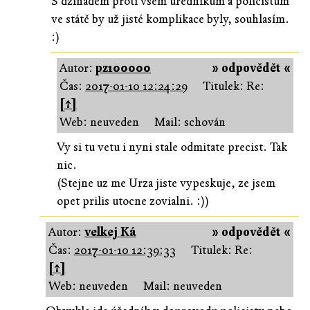
S džihádem proti všem úředníkům a policistům
ve státě by už jisté komplikace byly, souhlasím.
:)
Autor:
pz100000
» odpovědět «
Čas:
2017-01-10 12:24:29
Titulek: Re:
[↑]
Web: neuveden
Mail: schován
Vy si tu vetu i nyni stale odmitate precist. Tak
nic.
(Stejne uz me Urza jiste vypeskuje, ze jsem
opet prilis utocne zovialni. :))
Autor:
velkej Ká
» odpovědět «
Čas:
2017-01-10 12:39:33
Titulek: Re:
[↑]
Web: neuveden
Mail: neuveden