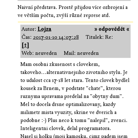
Naivní představa. Prostě přijdou více ozbrojení a
ve větším počtu, zvýší různé represe atd.
Autor:
Lojza
» odpovědět «
Čas:
2017-01-10 14:07:28
Titulek: Re:
[↑]
Web: neuveden
Mail: neuveden
Mam osobni zkusenost s clovekem,
takoveho...alternativnejsiho zivotniho stylu. Je
to udalost cca 17-18 let stara. Tento clovek bydlel
kousek za Brnem, v podstate "chate", kterou
ruznyma upravama predelal na "obytny dum".
Mel to docela drsne optimalizovany, kazdy
milimetr mista vyuzity, skrine ve dverich a
podobne :-) Plus neco k tomu "nalepil", zvenci.
Inteligentni clovek, delal programatora.
Nasel si holku (moji kamosku, cimz padem jsem