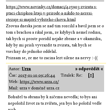
https://www.novinky.cz/domaci/425903-zvirata-s-
ptaci-chripkou-litaji-v-prirode-a-nikdo-to-neresi-
stezuje-si-majitel-vybiteho-chovu.html
Zrovna dneska jsem se nad tim rozcilil a bavil jsem se o
tom s brachou a rikal jsem, ze kdybych nemel rodinu,
tak bych si proste poridil nejake zbrane a v okamziku,
kdy by mi prisli vyvrazdit ta zvirata, tak bych se
vsechny do jednoho oddelal.
Priznam se, ze me to zacina lezt silene na nervy :-((
Autor:
Urza
» odpovědět «
Čas:
2017-01-10 09:26:44
Titulek: Re:
[↑]
Web:
https://www.urza.cz/
Mail: urza v doméně urza.cz
Bohužel ta obrana by k ničemu nevedla; to bys ani
nepoložil život za ta zvířata, jen bys ho položil vedle
nich.