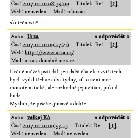
Čas:
2017-01-10 08:39:09
Titulek: Re:
[↑]
Web: neuveden
Mail: schován
skutečnosti*
Autor:
Urza
» odpovědět «
Čas:
2017-01-10 09:27:46
Titulek: Re:
[↑]
Web:
https://www.urza.cz/
Mail: urza v doméně urza.cz
Určitě můžeš psát dál; jen další článek o zvířatech
bych vydal třeba za dva týdny, ať to není moc
monotématické, ale rozhodně jej uvítám, pokud
bude.
Myslím, že píšeš zajímavě a dobře.
Autor:
velkej Ká
» odpovědět «
Čas:
2017-01-10 09:57:13
Titulek: Re:
[↑]
Web: neuveden
Mail: neuveden