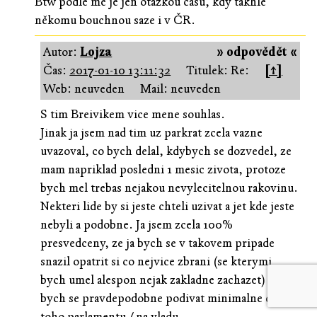
Btw podle mě je jen otázkou času, kdy takhle
někomu bouchnou saze i v ČR.
Autor:
Lojza
» odpovědět «
Čas:
2017-01-10 13:11:32
Titulek: Re:
[↑]
Web: neuveden
Mail: neuveden
S tim Breivikem vice mene souhlas.
Jinak ja jsem nad tim uz parkrat zcela vazne
uvazoval, co bych delal, kdybych se dozvedel, ze
mam napriklad posledni 1 mesic zivota, protoze
bych mel trebas nejakou nevylecitelnou rakovinu.
Nekteri lide by si jeste chteli uzivat a jet kde jeste
nebyli a podobne. Ja jsem zcela 100%
presvedceny, ze ja bych se v takovem pripade
snazil opatrit si co nejvice zbrani (se kterymi
bych umel alespon nejak zakladne zachazet) a sel
bych se pravdepodobne podivat minimalne do
toho parlamentu / na vladu.