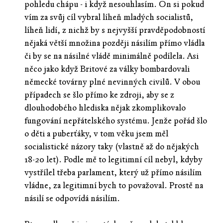
pohledu chápu - i když nesouhlasím. On si pokud
vím za svůj cíl vybral líheň mladých socialistů,
líheň lidí, z nichž by s nejvyšší pravděpodobností
nějaká větší množina později násilím přímo vládla
či by se na násilné vládě minimálně podílela. Asi
něco jako když Britové za války bombardovali
německé továrny plné nevinných civilů. V obou
případech se šlo přímo ke zdroji, aby se z
dlouhodobého hlediska nějak zkomplikovalo
fungování nepřátelského systému. Jenže pořád šlo
o děti a puberťáky, v tom věku jsem měl
socialistické názory taky (vlastně až do nějakých
18-20 let). Podle mě to legitimní cíl nebyl, kdyby
vystřílel třeba parlament, který už přímo násilím
vládne, za legitimní bych to považoval. Prostě na
násilí se odpovídá násilím.