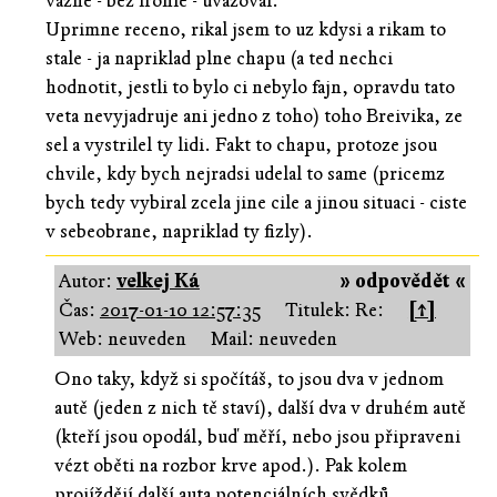
vazne - bez ironie - uvazoval.
Uprimne receno, rikal jsem to uz kdysi a rikam to
stale - ja napriklad plne chapu (a ted nechci
hodnotit, jestli to bylo ci nebylo fajn, opravdu tato
veta nevyjadruje ani jedno z toho) toho Breivika, ze
sel a vystrilel ty lidi. Fakt to chapu, protoze jsou
chvile, kdy bych nejradsi udelal to same (pricemz
bych tedy vybiral zcela jine cile a jinou situaci - ciste
v sebeobrane, napriklad ty fizly).
Autor:
velkej Ká
» odpovědět «
Čas:
2017-01-10 12:57:35
Titulek: Re:
[↑]
Web: neuveden
Mail: neuveden
Ono taky, když si spočítáš, to jsou dva v jednom
autě (jeden z nich tě staví), další dva v druhém autě
(kteří jsou opodál, buď měří, nebo jsou připraveni
vézt oběti na rozbor krve apod.). Pak kolem
projíždějí další auta potenciálních svědků...