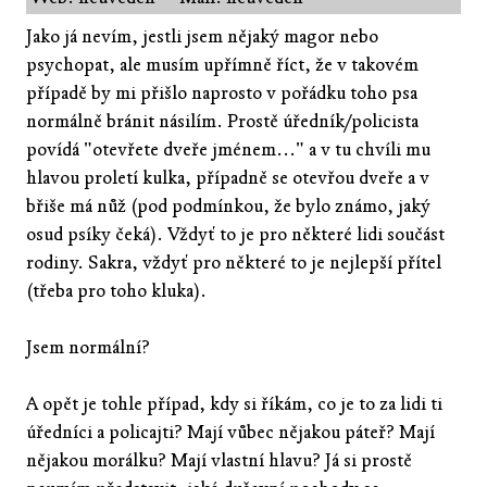
Jako já nevím, jestli jsem nějaký magor nebo
psychopat, ale musím upřímně říct, že v takovém
případě by mi přišlo naprosto v pořádku toho psa
normálně bránit násilím. Prostě úředník/policista
povídá "otevřete dveře jménem..." a v tu chvíli mu
hlavou proletí kulka, případně se otevřou dveře a v
břiše má nůž (pod podmínkou, že bylo známo, jaký
osud psíky čeká). Vždyť to je pro některé lidi součást
rodiny. Sakra, vždyť pro některé to je nejlepší přítel
(třeba pro toho kluka).
Jsem normální?
A opět je tohle případ, kdy si říkám, co je to za lidi ti
úředníci a policajti? Mají vůbec nějakou páteř? Mají
nějakou morálku? Mají vlastní hlavu? Já si prostě