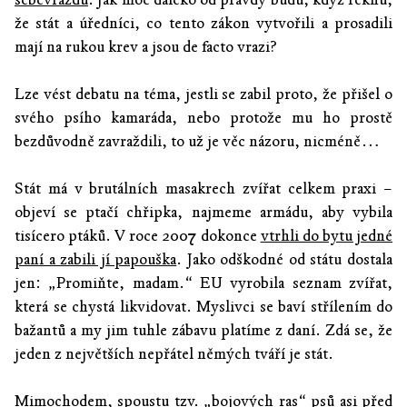
že stát a úředníci, co tento zákon vytvořili a prosadili
mají na rukou krev a jsou de facto vrazi?
Lze vést debatu na téma, jestli se zabil proto, že přišel o
svého psího kamaráda, nebo protože mu ho prostě
bezdůvodně zavraždili, to už je věc názoru, nicméně…
Stát má v brutálních masakrech zvířat celkem praxi –
objeví se ptačí chřipka, najmeme armádu, aby vybila
tisícero ptáků. V roce 2007 dokonce
vtrhli do bytu jedné
paní a zabili jí papouška
. Jako odškodné od státu dostala
jen: „Promiňte, madam.“ EU vyrobila seznam zvířat,
která se chystá likvidovat. Myslivci se baví střílením do
bažantů a my jim tuhle zábavu platíme z daní. Zdá se, že
jeden z největších nepřátel němých tváří je stát.
Mimochodem, spoustu tzv. „bojových ras“ psů asi před