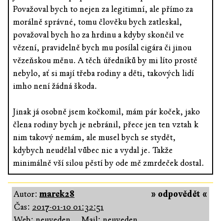
Považoval bych to nejen za legitimní, ale přímo za
morálně správné, tomu člověku bych zatleskal,
považoval bych ho za hrdinu a kdyby skončil ve
vězení, pravidelně bych mu posílal cigára či jinou
vězeňskou měnu. A těch úředníků by mi líto prostě
nebylo, ať si mají třeba rodiny a děti, takových lidí
imho není žádná škoda.
Jinak já osobně jsem kočkomil, mám pár koček, jako
člena rodiny bych je nebránil, přece jen ten vztah k
nim takový nemám, ale musel bych se stydět,
kdybych neudělal vůbec nic a vydal je. Takže
minimálně vší silou pěstí by ode mě zmrdeček dostal.
Autor:
marek28
» odpovědět «
Čas:
2017-01-10 01:32:51
Web: neuveden
Mail: neuveden