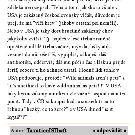
zdaleka nerozepsal. Třeba o tom, jak skoro všude v
USA je zakázaný československý vlčák, důvodem je
prej, že má "vlčí krev" (jakoby ostatní psi neměli).
Nebo v USA je taky dost brutálně zakázaný chov
jakýkoliv zvířat. Tj. najdeš v lese třeba zraněné
opuštěné mládě třeba vačice, mývala, lišky atd...
vezmeš domů, ošetříš, vypipláš, očkuješ, dáš
antibiotika, odčervíš, dáš mu péči a čas a lásku a přijde
šerif, sebere ti ho a ihned utratí. Hodně lidí tohle v
USA podporuje, protože "Wild animals aren't pets" a
"it's unethical to have wild animal as pets!!!" V USA
taky berou zákony mnohem víc vážně - aspoň mám ten
pocit. Tady v ČR si koupíš hada a sousedi ti na to
řeknou "hezký, co to žere?" a v USA ihned "is it
legal???"
Autor:
TaxationISTheft
» odpovědět «