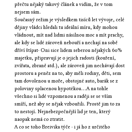
přečtu nějaký takový článek a vidím, že v tom
nejsem sám.
Současný režim je výsledkem tisíců let vývoje, celé
dějiny vládci hledali tu ideální míru, kdy mohou
vládnout, mít nad lidmi násilnou moc a mít prachy,
ale kdy se lidé zároveň nebouří a nechají na sobě
dříví štípat- Oni sice lidem seberou nějakých 60%
majetku, připravují je o jejich radosti (kouření,
zvířata, zbraně atd.), ale zároveň jim nechávají dost
prostoru a peněz na to, aby měli rodiny, děti, sem
tam dovolenou u moře, obstojné auto, barák se z
poloviny splacenou hypotékou...A na tohle
všechno si lidé vzpomenou a raději se se vším
smíří, než aby se nějak vzbouřili. Prostě jim to za
to nestojí. Nejnebezpečnější lid je ten, který
naopak nemá co ztratit.
A co se toho Breivika týče - i já ho z určitého