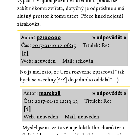
vypadá? Přijdou jeden dva úředníci, pokusí se
zabít někomu zvířata, dotyčný je odpráskne a má
slušný prostor k tomu utéct. Přece hned nejezdí
zásahovka.
Autor:
pz100000
» odpovědět «
Čas:
2017-01-10 12:06:15
Titulek: Re:
[↑]
Web: neuveden
Mail: schován
No ja mel zato, ze Urza rozverne zpracoval "tak
bych se vsechny[???] do jednoho oddelal". :)
Autor:
marek28
» odpovědět «
Čas:
2017-01-10 12:13:13
Titulek: Re:
[↑]
Web: neuveden
Mail: neuveden
Myslel jsem, že ta věta je lokálního charakteru.