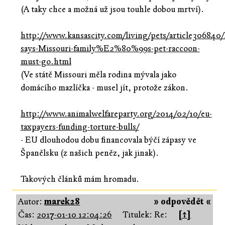
(A taky chce a možná už jsou touhle dobou mrtví).
http://www.kansascity.com/living/pets/article306840
says-Missouri-family%E2%80%99s-pet-raccoon-
must-go.html
(Ve státě Missouri měla rodina mývala jako
domácího mazlíčka - musel jít, protože zákon.
http://www.animalwelfareparty.org/2014/02/10/eu-
taxpayers-funding-torture-bulls/
- EU dlouhodou dobu financovala býčí zápasy ve
Španělsku (z našich peněz, jak jinak).
Takových článků mám hromadu.
Autor:
marek28
» odpovědět «
Čas:
2017-01-10 12:04:26
Titulek: Re:
[↑]