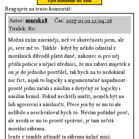
Vylít komentář do Stok
Reagujete na tento komentář:
Autor:
marek28
Čas:
2017-01-10 12:04:26
Titulek: Re:
Možná zním nasraněji, než ve skutečnosti jsem, ale
jo, sere mě to. Takhle - když by někdo odmítal z
morálních důvodů platit daně, nakonec si pro něj
přišla policie a nějací úředníci, že mu zabaví majetek a
on je do jednoho postřílel, tak bych na to nedokázal
nic říct, nijak to logicky a argumentačně napadnout -
prostě jedni začali s násilím a dotyčný se logicky i
násilím bránil. Pokud nechtěli umřít, neměli být na
lidi agresivní a násilničtí. Přece jen by se mi to ale
nelíbilo a neschvaloval bych to. Nevím pořádně proč,
ale nezdá se mi to prostě správné, je tam určitá
morální zábrana.
Jenže v tomhle případě ta zábrana úplně mizí.