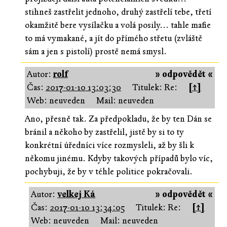
stihneš zastřelit jednoho, druhý zastřelí tebe, třetí
okamžitě bere vysílačku a volá posily... tahle mafie
to má vymakané, a jít do přímého střetu (zvláště
sám a jen s pistolí) prostě nemá smysl.
Autor:
rolf
» odpovědět «
Čas:
2017-01-10 13:03:30
Titulek: Re:
[↑]
Web: neuveden
Mail: neuveden
Ano, přesně tak. Za předpokladu, že by ten Dán se
bránil a někoho by zastřelil, jistě by si to ty
konkrétní úředníci více rozmysleli, až by šli k
někomu jinému. Kdyby takových případů bylo víc,
pochybuji, že by v téhle politice pokračovali.
Autor:
velkej Ká
» odpovědět «
Čas:
2017-01-10 13:34:05
Titulek: Re:
[↑]
Web: neuveden
Mail: neuveden