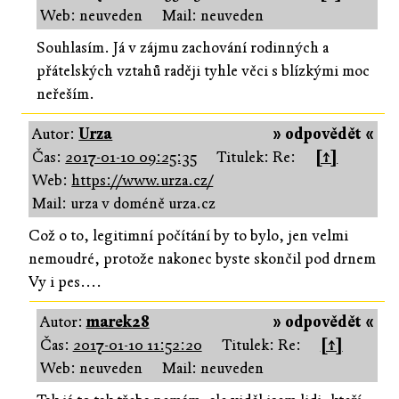
Web: neuveden
Mail: neuveden
Souhlasím. Já v zájmu zachování rodinných a
přátelských vztahů raději tyhle věci s blízkými moc
neřeším.
Autor:
Urza
» odpovědět «
Čas:
2017-01-10 09:25:35
Titulek: Re:
[↑]
Web:
https://www.urza.cz/
Mail: urza v doméně urza.cz
Což o to, legitimní počítání by to bylo, jen velmi
nemoudré, protože nakonec byste skončil pod drnem
Vy i pes....
Autor:
marek28
» odpovědět «
Čas:
2017-01-10 11:52:20
Titulek: Re:
[↑]
Web: neuveden
Mail: neuveden