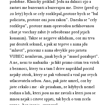
podobne. Klasicky priklad: Jedu na dalnici 150 a
zastavi me buzeranti a buzerujou me. Drive (pred 15-
20 lety) bych se cely rozklepal,protoze bych se "bal
policistu, protoze oni jsou zakon". Dneska se "cely
rozklepu", protoze mam opravodou nefalsovanou
chut je vsechny zabit (v sebeobrane pred jejich
konanim). Takze se nejprve uklidnim, coz mi trva
par desitek sekund, a pak az teprve s nima jdu
"mluvit", pricemz s nima obvykle pro jistotu
VUBEC nemluvim, jinak bych je "musel pozabijet".
A ne, neni to nadsazka - ja fakt primo citim ten vztek
z bezmoci, ktery tu a tam I drive napriklad pocitil
nejaky otrok, ktery se pak vzbouril a vzal par svych
utlacovatelu sebou. Ano, pak jiste umrel, coz by
jiste cekalo i me - ale prisaham, ze kdybych nemel
rodinu a lidi, kteri jsou na me zavisli a kteri jsou se
mnou nejak i citove spjati, tak bych o tom zcela