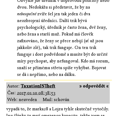
Obvykle jde úředník v doprovodu policisty nebo
dvou. Nedokážu si představit, že by na
nebezpečné
zvíře šel jen tak jeden či dva
neozbrojení úředníci. Další trik bývá
psychologický, úředník je často žena, dvě ženy,
nebo žena a starší muž. Pokud má člověk
zafixováno, že ženy se přece nebijí (ať už jsou
jakkoliv zlé), tak trik funguje. On ten trik
funguje i dost podvědomě a musíte být do určité
míry psychopat, aby nefungoval. Kdo má rozum,
snaží se přímému střetu spíše vyhýbat. Bojovat
se dá i nepřímo, nebo na dálku.
Autor:
TaxationISTheft
» odpovědět «
Čas:
2017-01-10 08:38:53
Web: neuveden
Mail: schován
vypadá to, že marka28 a Lojzu tyhle skutečně vytočily.
Inu články tu mají omezenou kapacitu, takže jsem se