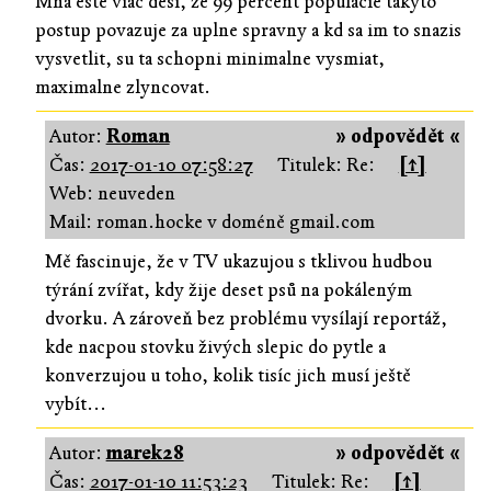
Mna este viac desi, ze 99 percent populacie takyto
postup povazuje za uplne spravny a kd sa im to snazis
vysvetlit, su ta schopni minimalne vysmiat,
maximalne zlyncovat.
Autor:
Roman
» odpovědět «
Čas:
2017-01-10 07:58:27
Titulek: Re:
[↑]
Web: neuveden
Mail: roman.hocke v doméně gmail.com
Mě fascinuje, že v TV ukazujou s tklivou hudbou
týrání zvířat, kdy žije deset psů na pokáleným
dvorku. A zároveň bez problému vysílají reportáž,
kde nacpou stovku živých slepic do pytle a
konverzujou u toho, kolik tisíc jich musí ještě
vybít...
Autor:
marek28
» odpovědět «
Čas:
2017-01-10 11:53:23
Titulek: Re:
[↑]