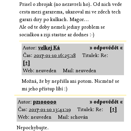
Prisel o zbrojak (no nezavreli ho). Od nich vede
cesta mezi garazema, ukazoval mi ve zdech tech
garazi diry po kulkach. Magor...
Ale od te doby nemeli jediny problem se
socialkou a ziji stastne az dodnes :-)
Autor:
velkej Ká
» odpovědět «
Čas:
2017-01-10 16:25:18
Titulek: Re:
[↑]
Web: neuveden
Mail: neuveden
Možná, že by nepřišla ani potom. Nicméně se
mi jeho přístup líbí :)
Autor:
pz100000
» odpovědět «
Čas:
2017-01-10 13:41:19
Titulek: Re:
[↑]
Web: neuveden
Mail: schován
Nepochybujte.