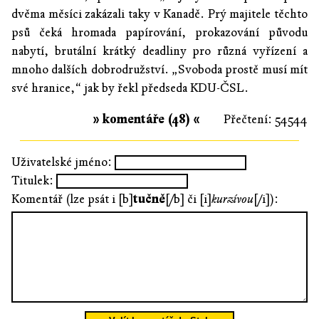
dvěma měsíci zakázali taky v Kanadě. Prý majitele těchto
psů čeká hromada papírování, prokazování původu
nabytí, brutální krátký deadliny pro různá vyřízení a
mnoho dalších dobrodružství. „Svoboda prostě musí mít
své hranice,“ jak by řekl předseda KDU-ČSL.
» komentáře (48) «
Přečtení: 54544
Uživatelské jméno:
Titulek:
Komentář (lze psát i [b]
tučně
[/b] či [i]
kurzívou
[/i]):