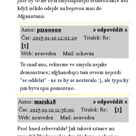
Jistě by to ale byla smysluplnější selfdestrukce než
když někdo odejde na bojovou misi do
Afganistanu.
Autor:
pz100000
» odpovědět «
Čas:
2017-01-10 12:01:29
Titulek: Re:
[↑]
Web: neuveden
Mail: schován
To snad ano, rekneme ve smyslu nejake
demonstrace; afghanobijci tam ovsem nejezdi
"se oddelat" - ne ze by se nestavalo :), ale typicky
jim byva spis pomozeno.
Autor:
marek28
» odpovědět «
Čas:
2017-01-10 11:56:00
Titulek: Re:
[↑]
Web: neuveden
Mail: neuveden
Proč hned sebevražda? Jak taková situace asi