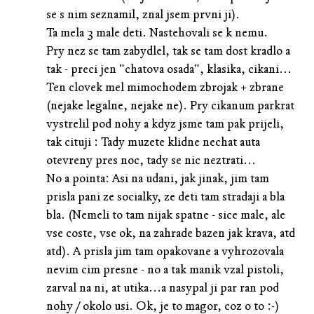
se s nim seznamil, znal jsem prvni ji).
Ta mela 3 male deti. Nastehovali se k nemu.
Pry nez se tam zabydlel, tak se tam dost kradlo a
tak - preci jen "chatova osada", klasika, cikani...
Ten clovek mel mimochodem zbrojak + zbrane
(nejake legalne, nejake ne). Pry cikanum parkrat
vystrelil pod nohy a kdyz jsme tam pak prijeli,
tak cituji : Tady muzete klidne nechat auta
otevreny pres noc, tady se nic neztrati...
No a pointa: Asi na udani, jak jinak, jim tam
prisla pani ze socialky, ze deti tam stradaji a bla
bla. (Nemeli to tam nijak spatne - sice male, ale
vse coste, vse ok, na zahrade bazen jak krava, atd
atd). A prisla jim tam opakovane a vyhrozovala
nevim cim presne - no a tak manik vzal pistoli,
zarval na ni, at utika...a nasypal ji par ran pod
nohy / okolo usi. Ok, je to magor, coz o to :-)