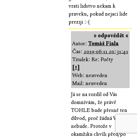
vrati lidstvo nekam k
praveku, pokud nejaci lide
preziji :-(
» odpovědět «
Autor:
Tomáš Fiala
Čas:
2019-06-11 20:31:41
Titulek: Re: Počty
[↑]
Web: neuveden
Mail: neuveden
Já se na rozdíl od Vás
domnívám, že právě
TOHLE bude přesně ten
důvod, proč žádná WWIII
nebude. Protože v
okamžiku chvíli před/po