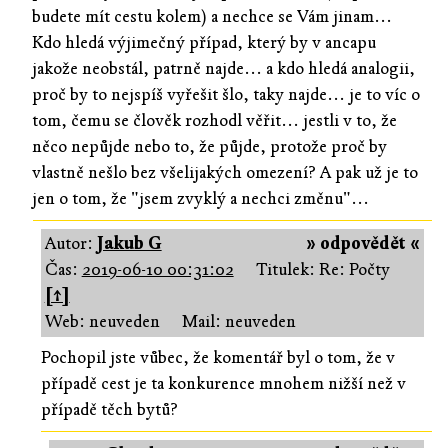
budete mít cestu kolem) a nechce se Vám jinam...
Kdo hledá výjimečný případ, který by v ancapu
jakože neobstál, patrně najde... a kdo hledá analogii,
proč by to nejspíš vyřešit šlo, taky najde... je to víc o
tom, čemu se člověk rozhodl věřit... jestli v to, že
něco nepůjde nebo to, že půjde, protože proč by
vlastně nešlo bez všelijakých omezení? A pak už je to
jen o tom, že "jsem zvyklý a nechci změnu"...
Autor:
Jakub G
» odpovědět «
Čas:
2019-06-10 00:31:02
Titulek: Re: Počty
[↑]
Web: neuveden
Mail: neuveden
Pochopil jste vůbec, že komentář byl o tom, že v
případě cest je ta konkurence mnohem nižší než v
případě těch bytů?