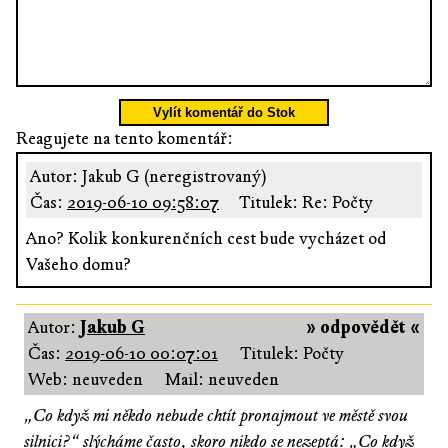
Vylít komentář do Stok
Reagujete na tento komentář:
Autor: Jakub G (neregistrovaný)
Čas:
2019-06-10 09:58:07
Titulek: Re: Počty
Ano? Kolik konkurenčních cest bude vycházet od
Vašeho domu?
Autor:
Jakub G
» odpovědět «
Čas:
2019-06-10 00:07:01
Titulek: Počty
Web: neuveden
Mail: neuveden
„Co když mi někdo nebude chtít pronajmout ve městě svou
silnici?“ slýcháme často, skoro nikdo se nezeptá: „Co když