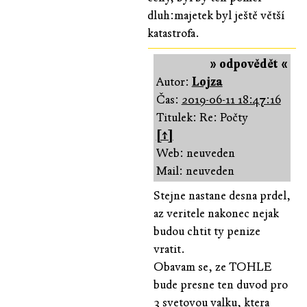
dluh:majetek byl ještě větší
katastrofa.
» odpovědět «
Autor:
Lojza
Čas:
2019-06-11 18:47:16
Titulek: Re: Počty
[↑]
Web: neuveden
Mail: neuveden
Stejne nastane desna prdel,
az veritele nakonec nejak
budou chtit ty penize
vratit.
Obavam se, ze TOHLE
bude presne ten duvod pro
3 svetovou valku, ktera