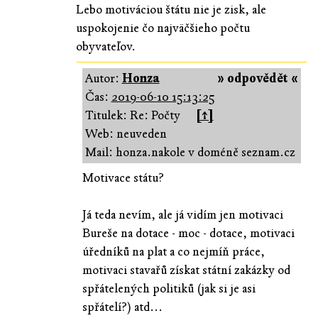
Lebo motiváciou štátu nie je zisk, ale
uspokojenie čo najväčšieho počtu
obyvateľov.
Autor:
Honza
» odpovědět «
Čas:
2019-06-10 15:13:25
Titulek: Re: Počty
[↑]
Web: neuveden
Mail: honza.nakole v doméně seznam.cz
Motivace státu?
Já teda nevím, ale já vidím jen motivaci
Bureše na dotace - moc - dotace, motivaci
úředníků na plat a co nejmíň práce,
motivaci stavařů získat státní zakázky od
spřátelených politiků (jak si je asi
spřátelí?) atd...