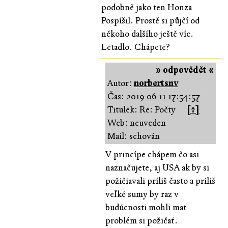
podobně jako ten Honza
Pospíšil. Prostě si půjčí od
někoho dalšího ještě víc.
Letadlo. Chápete?
» odpovědět «
Autor:
norbertsnv
Čas:
2019-06-11 17:54:57
Titulek: Re: Počty
[↑]
Web: neuveden
Mail: schován
V princípe chápem čo asi
naznačujete, aj USA ak by si
požičiavali príliš často a príliš
veľké sumy by raz v
budúcnosti mohli mať
problém si požičať.