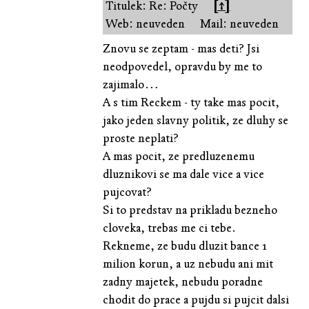
Titulek: Re: Počty
[↑]
Web: neuveden
Mail: neuveden
Znovu se zeptam - mas deti? Jsi
neodpovedel, opravdu by me to
zajimalo…
A s tim Reckem - ty take mas pocit,
jako jeden slavny politik, ze dluhy se
proste neplati?
A mas pocit, ze predluzenemu
dluznikovi se ma dale vice a vice
pujcovat?
Si to predstav na prikladu bezneho
cloveka, trebas me ci tebe.
Rekneme, ze budu dluzit bance 1
milion korun, a uz nebudu ani mit
zadny majetek, nebudu poradne
chodit do prace a pujdu si pujcit dalsi