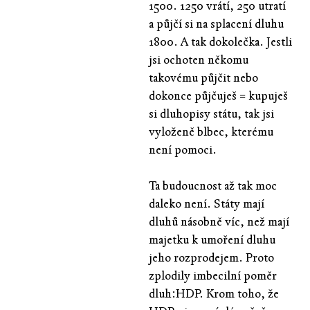
1500. 1250 vrátí, 250 utratí
a půjčí si na splacení dluhu
1800. A tak dokolečka. Jestli
jsi ochoten někomu
takovému půjčit nebo
dokonce půjčuješ = kupuješ
si dluhopisy státu, tak jsi
vyloženě blbec, kterému
není pomoci.
Ta budoucnost až tak moc
daleko není. Státy mají
dluhů násobně víc, než mají
majetku k umoření dluhu
jeho rozprodejem. Proto
zplodily imbecilní poměr
dluh:HDP. Krom toho, že