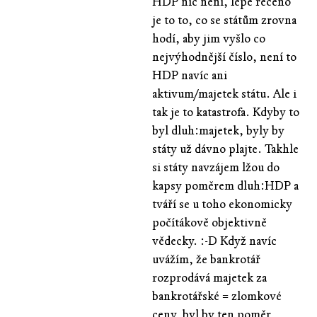
HDP nic není, lépe řečeno
je to to, co se státům zrovna
hodí, aby jim vyšlo co
nejvýhodnější číslo, není to
HDP navíc ani
aktivum/majetek státu. Ale i
tak je to katastrofa. Kdyby to
byl dluh:majetek, byly by
státy už dávno plajte. Takhle
si státy navzájem lžou do
kapsy poměrem dluh:HDP a
tváří se u toho ekonomicky
počítákově objektivně
vědecky. :-D Když navíc
uvážím, že bankrotář
rozprodává majetek za
bankrotářské = zlomkové
ceny, byl by ten poměr