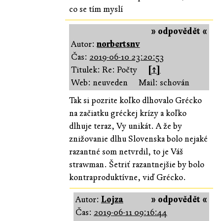
co se tím myslí
» odpovědět «
Autor:
norbertsnv
Čas:
2019-06-10 23:20:53
Titulek: Re: Počty
[↑]
Web: neuveden
Mail: schován
Tak si pozrite koľko dlhovalo Grécko
na začiatku gréckej krízy a koľko
dlhuje teraz, Vy unikát. A že by
znižovanie dlhu Slovenska bolo nejaké
razantné som netvrdil, to je Váš
strawman. Šetriť razantnejšie by bolo
kontraproduktívne, viď Grécko.
Autor:
Lojza
» odpovědět «
Čas:
2019-06-11 09:16:44