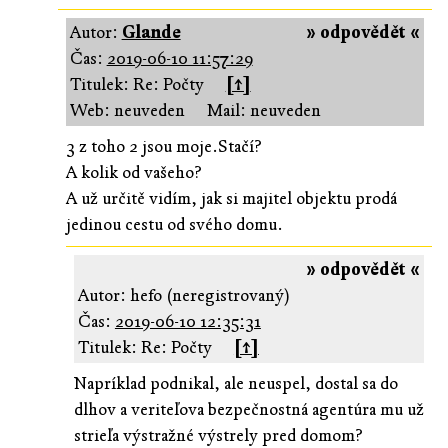
Autor:
Glande
» odpovědět «
Čas:
2019-06-10 11:57:29
Titulek: Re: Počty
[↑]
Web: neuveden
Mail: neuveden
3 z toho 2 jsou moje.Stačí?
A kolik od vašeho?
A už určitě vidím, jak si majitel objektu prodá
jedinou cestu od svého domu.
» odpovědět «
Autor: hefo (neregistrovaný)
Čas:
2019-06-10 12:35:31
Titulek: Re: Počty
[↑]
Napríklad podnikal, ale neuspel, dostal sa do
dlhov a veriteľova bezpečnostná agentúra mu už
strieľa výstražné výstrely pred domom?