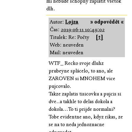
mi nebude schopný zaplatiť všetok
dlh.
Autor:
Lojza
» odpovědět «
Čas:
2019-06-11 10:49:02
Titulek: Re: Počty
[↑]
Web: neuveden
Mail: neuveden
WTF_ Recko svoje dluhz
prubeyne splácelo, to ano, ale
ZAROVEN si MNOHEM vice
pujcovalo.
Takze zaplatis tisicovku a pujcis si
dve..a takhle to delas dokola a
dokola...To ti prijde normalni?
Tobe evidentne ano, kdyz rikas, ze
se na to neda jednoznacne