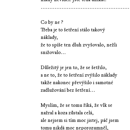
...................................................
Co by ne ?
Třeba je to šetření stálo takový
náklady,
že to spíše ten dluh zvyšovalo, nežli
snižovalo...
Důležitý je jen to, že se šetřilo,
a ne to, že to šetření zvýšilo náklady
takže nakonec převýšilo i samotné
zadlužování bez šetření...
Myslím, že se tomu říká, že vlk se
nažral a koza zůstala celá,
ale nejsem si tím moc jistej, páč jsem
tomu nikdá moc neporozumněl,