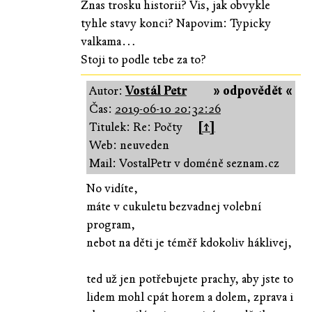
Znas trosku historii? Vis, jak obvykle
tyhle stavy konci? Napovim: Typicky
valkama…
Stoji to podle tebe za to?
Autor:
Vostál Petr
» odpovědět «
Čas:
2019-06-10 20:32:26
Titulek: Re: Počty
[↑]
Web: neuveden
Mail: VostalPetr v doméně seznam.cz
No vidíte,
máte v cukuletu bezvadnej volební
program,
nebot na děti je téměř kdokoliv háklivej,
ted už jen potřebujete prachy, aby jste to
lidem mohl cpát horem a dolem, zprava i