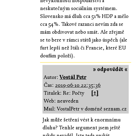
nevýkonností hospodářství a
neskutečným sociálním systémem.
Slovensko má dluh cca 51% HDP a mělo
cca 54%. Takové razanci nevím zda se
mám obdivovat nebo smát. Ale zřejmě
se to bere v rámci států jako úspěch (ale
furt lepší než Itáli či Francie, které EU
doufám položí).
» odpovědět «
Autor:
Vostál Petr
Čas:
2019-06-10 22:35:36
Titulek: Re: Počty
[↑]
Web: neuveden
Mail: VostalPetr v doméně seznam.cz
Jak může šetření vést k enormnímu
dluhu? Tenhle argument jsem ještě
nikdy neviděl. Jste teda unikát.