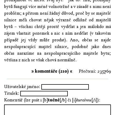
bytů fungují více méně volnotržně a v zásadě s nimi není
problém; a přitom není žádný důvod, proč by se majitelé
silnice měli chovat nějak výrazně odlišně od majitelů
bytů – všichni chtějí prostě vydělat a jen málokdo má
zájem vlastnit pozemek a nic s ním nedělat (v takovém
případě jej vždy může prodat). Ano, občas se najde
nespolupracující majitel silnice, podobně jako dnes
občas narazíme na nespolupracujícího majitele bytu;
většina z nich se však chová normálně.
» komentáře (210) «
Přečtení: 235769
Uživatelské jméno:
Titulek:
Komentář (lze psát i [b]
tučně
[/b] či [i]
kurzívou
[/i]):