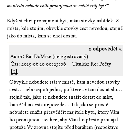
mi někdo nebude chtít pronajmout ve městě svůj byt?“
Když si chci pronajmout byt, mám stovky nabídek. Z
místa, kde stojím, obvykle stovky cest nevedou, stejně
jako do místa, kam se chci dostat.
» odpovědět «
Autor: RanDoMize (neregistrovaný)
Čas:
2019-06-10 00:23:06
Titulek: Re: Počty
[↑]
Obvykle nebudete stát v místě, kam nevedou stovky
cest... nebo aspoň jedna, po které se tam dostat šlo...
stejně tak, jako se nebudete snažit dostat do míst,
kam žádná cesta nepovede... Tak jako se prostě
nebudete snažit přesvědčit majitele bytu, který Vám
ho pronajmout nechce, aby Vám ho přesto pronajal,
protože Vy zrovna stojíte před barákem (respektive