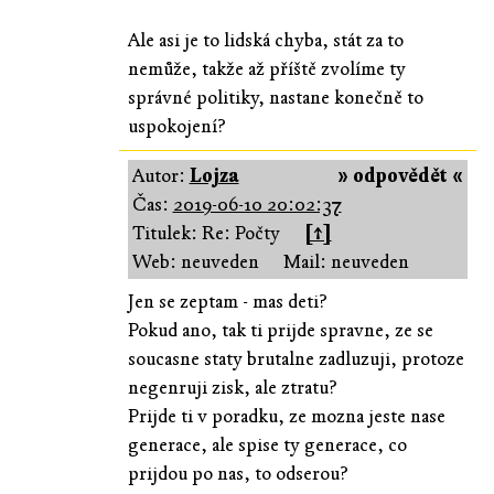
Ale asi je to lidská chyba, stát za to
nemůže, takže až příště zvolíme ty
správné politiky, nastane konečně to
uspokojení?
Autor:
Lojza
» odpovědět «
Čas:
2019-06-10 20:02:37
Titulek: Re: Počty
[↑]
Web: neuveden
Mail: neuveden
Jen se zeptam - mas deti?
Pokud ano, tak ti prijde spravne, ze se
soucasne staty brutalne zadluzuji, protoze
negenruji zisk, ale ztratu?
Prijde ti v poradku, ze mozna jeste nase
generace, ale spise ty generace, co
prijdou po nas, to odserou?