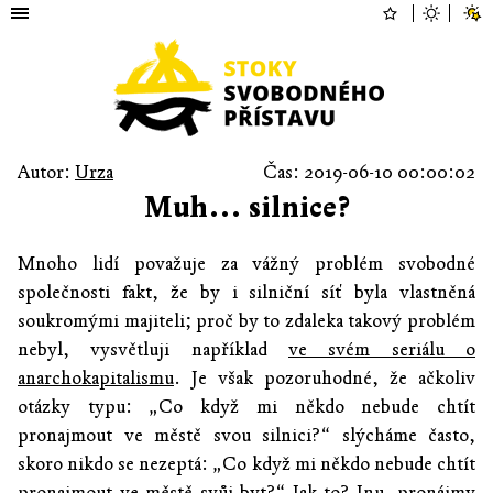
Autor:
Urza
Čas: 2019-06-10 00:00:02
Muh… silnice?
Mnoho lidí považuje za vážný problém svobodné
společnosti fakt, že by i silniční síť byla vlastněná
soukromými majiteli; proč by to zdaleka takový problém
nebyl, vysvětluji například
ve svém seriálu o
anarchokapitalismu
. Je však pozoruhodné, že ačkoliv
otázky typu: „Co když mi někdo nebude chtít
pronajmout ve městě svou silnici?“ slýcháme často,
skoro nikdo se nezeptá: „Co když mi někdo nebude chtít
pronajmout ve městě svůj byt?“ Jak to? Inu, pronájmy