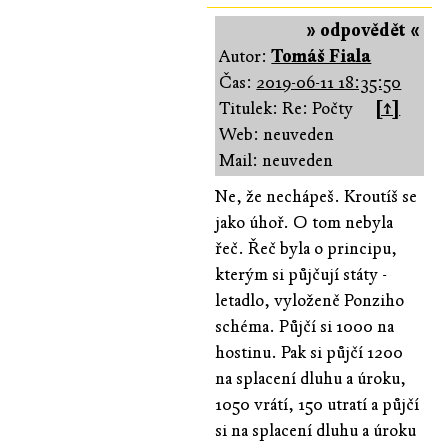
» odpovědět «
Autor:
Tomáš Fiala
Čas:
2019-06-11 18:35:50
Titulek: Re: Počty
[↑]
Web: neuveden
Mail: neuveden
Ne, že nechápeš. Kroutíš se
jako úhoř. O tom nebyla
řeč. Řeč byla o principu,
kterým si půjčují státy -
letadlo, vyloženě Ponziho
schéma. Půjčí si 1000 na
hostinu. Pak si půjčí 1200
na splacení dluhu a úroku,
1050 vrátí, 150 utratí a půjčí
si na splacení dluhu a úroku