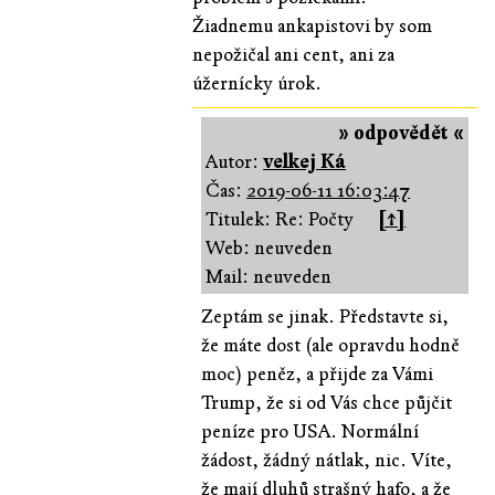
Žiadnemu ankapistovi by som
nepožičal ani cent, ani za
úžernícky úrok.
» odpovědět «
Autor:
velkej Ká
Čas:
2019-06-11 16:03:47
Titulek: Re: Počty
[↑]
Web: neuveden
Mail: neuveden
Zeptám se jinak. Představte si,
že máte dost (ale opravdu hodně
moc) peněz, a přijde za Vámi
Trump, že si od Vás chce půjčit
peníze pro USA. Normální
žádost, žádný nátlak, nic. Víte,
že mají dluhů strašný hafo, a že