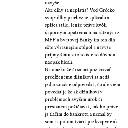
navyše.
Aké dlhy sa neplatia? Veď Grécko
svoje dlhy priebežne splácalo a
spláca stále, lenže práve kvôli
úsporným opatreniam nanúteným z
MFF a Svetovej Banky im ten dlh
ešte výraznejšie stúpol a navyše
príjmy štátu z toho istého dôvodu
naopak klesli.
Na otázku že či sa má požičiavať
predĺženému dlžníkovi sa nedá
jednoznačne odpovedať, čo ale viem
povedať je že ak dlžníkovi v
problémoch zvýšim úrok či
prestanem požičiavať, tak ho práve
ja tlačím do bankrotu a nemal by
som sa potom tváriť prekvapene ak