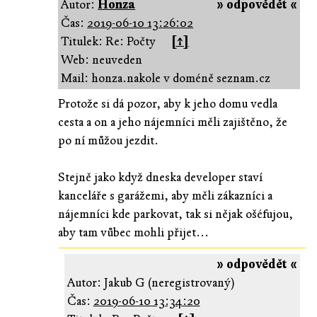
Autor:
Honza
» odpovědět «
Čas:
2019-06-10 13:26:02
Titulek: Re: Počty
[↑]
Web: neuveden
Mail: honza.nakole v doméně seznam.cz
Protože si dá pozor, aby k jeho domu vedla
cesta a on a jeho nájemníci měli zajištěno, že
po ní můžou jezdit.
Stejně jako když dneska developer staví
kanceláře s garážemi, aby měli zákazníci a
nájemníci kde parkovat, tak si nějak ošéfujou,
aby tam vůbec mohli přijet...
» odpovědět «
Autor: Jakub G (neregistrovaný)
Čas:
2019-06-10 13:34:20