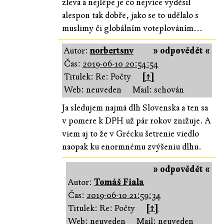
zleva a nejlépe je co nejvíce vyděsil
alespon tak dobře, jako se to udělalo s
muslimy či globálním voteplováním...
Autor:
norbertsnv
» odpovědět «
Čas:
2019-06-10 20:54:54
Titulek: Re: Počty
[↑]
Web: neuveden
Mail: schován
Ja sledujem najmä dlh Slovenska a ten sa
v pomere k DPH už pár rokov znižuje. A
viem aj to že v Grécku šetrenie viedlo
naopak ku enormnému zvýšeniu dlhu.
» odpovědět «
Autor:
Tomáš Fiala
Čas:
2019-06-10 21:59:34
Titulek: Re: Počty
[↑]
Web: neuveden
Mail: neuveden