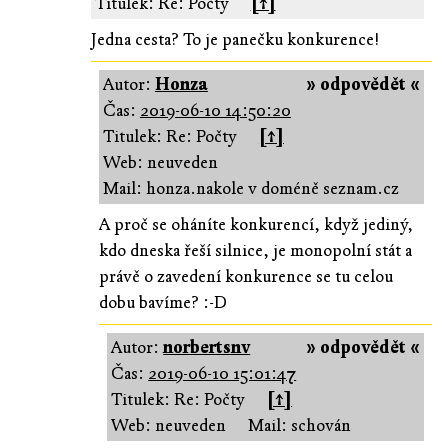
Titulek: Re: Počty
[↑]
Jedna cesta? To je panečku konkurence!
Autor:
Honza
» odpovědět «
Čas:
2019-06-10 14:50:20
Titulek: Re: Počty
[↑]
Web: neuveden
Mail: honza.nakole v doméně seznam.cz
A proč se oháníte konkurencí, když jediný,
kdo dneska řeší silnice, je monopolní stát a
právě o zavedení konkurence se tu celou
dobu bavíme? :-D
Autor:
norbertsnv
» odpovědět «
Čas:
2019-06-10 15:01:47
Titulek: Re: Počty
[↑]
Web: neuveden
Mail: schován