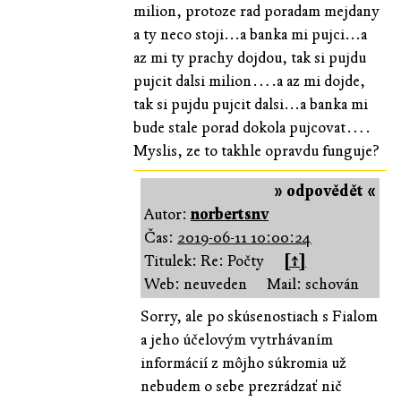
milion, protoze rad poradam mejdany
a ty neco stoji...a banka mi pujci...a
az mi ty prachy dojdou, tak si pujdu
pujcit dalsi milion….a az mi dojde,
tak si pujdu pujcit dalsi...a banka mi
bude stale porad dokola pujcovat….
Myslis, ze to takhle opravdu funguje?
» odpovědět «
Autor:
norbertsnv
Čas:
2019-06-11 10:00:24
Titulek: Re: Počty
[↑]
Web: neuveden
Mail: schován
Sorry, ale po skúsenostiach s Fialom
a jeho účelovým vytrhávaním
informácií z môjho súkromia už
nebudem o sebe prezrádzať nič