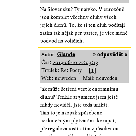
Na Slovensku? Ty naivko. V eurozóně
jsou komplet všechny dluhy všech
jejích členů. To, že si ten dluh počítají
zatím tak nějak per partes, je více méně
podvod na voličích.
Autor:
Glande
» odpovědět «
Čas:
2019-06-10 22:03:13
Titulek: Re: Počty
[↑]
Web: neuveden
Mail: neuveden
Jak může šetření vést k enormnímu
dluhu? Tenhle argument jsem ještě
nikdy neviděl. Jste teda unikát.
Tam to je naopak způsobeno
neskutečným plýtváním, korupcí,
přeregulovaností a tím způsobenou