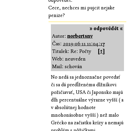
odpovedet.
Cece, nechces mi pujcit nejake
penize?
» odpovědět «
Autor:
norbertsnv
Čas:
2019-06-11 11:04:17
Titulek: Re: Počty
[↑]
Web: neuveden
Mail: schován
No nedá sa jednoznačne povedať
či sa dá predĺženému dlžníkovi
požičiavať, USA či Japonsko majú
dlh percentuálne výrazne vyšší ( a
v absolútnej hodnote
mnohonásobne vyšší ) než malo
Grécko na začiatku krízy a nemajú
problém s pôžičkami.