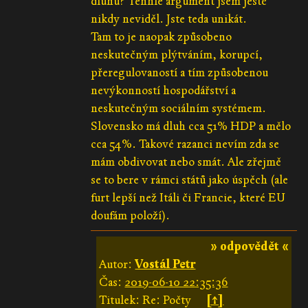
dluhu? Tenhle argument jsem ještě
nikdy neviděl. Jste teda unikát.
Tam to je naopak způsobeno
neskutečným plýtváním, korupcí,
přeregulovaností a tím způsobenou
nevýkonností hospodářství a
neskutečným sociálním systémem.
Slovensko má dluh cca 51% HDP a mělo
cca 54%. Takové razanci nevím zda se
mám obdivovat nebo smát. Ale zřejmě
se to bere v rámci států jako úspěch (ale
furt lepší než Itáli či Francie, které EU
doufám položí).
» odpovědět «
Autor:
Vostál Petr
Čas:
2019-06-10 22:35:36
Titulek: Re: Počty
[↑]