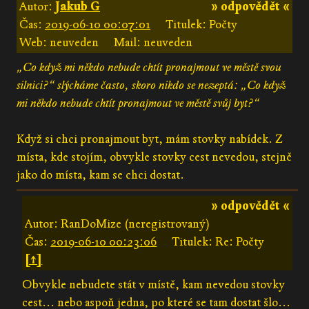
Autor:
Jakub G
» odpovědět «
Čas:
2019-06-10 00:07:01
Titulek: Počty
Web: neuveden
Mail: neuveden
„Co když mi někdo nebude chtít pronajmout ve městě svou
silnici?“ slýcháme často, skoro nikdo se nezeptá: „Co když
mi někdo nebude chtít pronajmout ve městě svůj byt?“
Když si chci pronajmout byt, mám stovky nabídek. Z
místa, kde stojím, obvykle stovky cest nevedou, stejně
jako do místa, kam se chci dostat.
» odpovědět «
Autor: RanDoMize (neregistrovaný)
Čas:
2019-06-10 00:23:06
Titulek: Re: Počty
[↑]
Obvykle nebudete stát v místě, kam nevedou stovky
cest... nebo aspoň jedna, po které se tam dostat šlo...