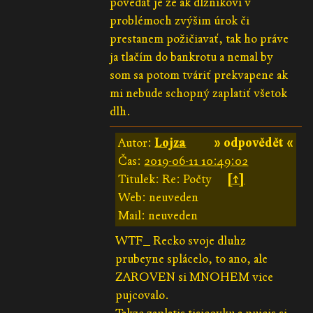
povedať je že ak dlžníkovi v
problémoch zvýšim úrok či
prestanem požičiavať, tak ho práve
ja tlačím do bankrotu a nemal by
som sa potom tváriť prekvapene ak
mi nebude schopný zaplatiť všetok
dlh.
Autor:
Lojza
» odpovědět «
Čas:
2019-06-11 10:49:02
Titulek: Re: Počty
[↑]
Web: neuveden
Mail: neuveden
WTF_ Recko svoje dluhz
prubeyne splácelo, to ano, ale
ZAROVEN si MNOHEM vice
pujcovalo.