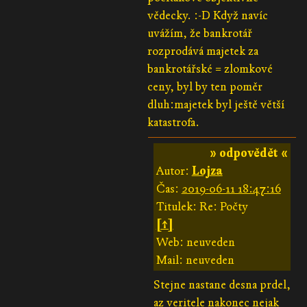
vědecky. :-D Když navíc
uvážím, že bankrotář
rozprodává majetek za
bankrotářské = zlomkové
ceny, byl by ten poměr
dluh:majetek byl ještě větší
katastrofa.
» odpovědět «
Autor:
Lojza
Čas:
2019-06-11 18:47:16
Titulek: Re: Počty
[↑]
Web: neuveden
Mail: neuveden
Stejne nastane desna prdel,
az veritele nakonec nejak