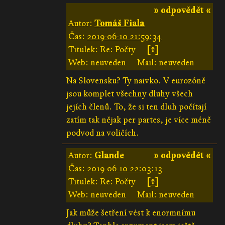
» odpovědět «
Autor:
Tomáš Fiala
Čas:
2019-06-10 21:59:34
Titulek: Re: Počty
[↑]
Web: neuveden
Mail: neuveden
Na Slovensku? Ty naivko. V eurozóně
jsou komplet všechny dluhy všech
jejích členů. To, že si ten dluh počítají
zatím tak nějak per partes, je více méně
podvod na voličích.
Autor:
Glande
» odpovědět «
Čas:
2019-06-10 22:03:13
Titulek: Re: Počty
[↑]
Web: neuveden
Mail: neuveden
Jak může šetření vést k enormnímu