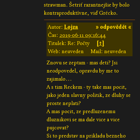
strawman. Šetriť razantnejšie by bolo
kontraproduktívne, viď Grécko.
Autor:
Lojza
» odpovědět «
Čas:
2019-06-11 09:16:44
Titulek: Re: Počty
[↑]
Web: neuveden
Mail: neuveden
Znovu se zeptam - mas deti? Jsi
neodpovedel, opravdu by me to
zajimalo…
A s tim Reckem - ty take mas pocit,
jako jeden slavny politik, ze dluhy se
proste neplati?
A mas pocit, ze predluzenemu
dluznikovi se ma dale vice a vice
pujcovat?
Si to predstav na prikladu bezneho