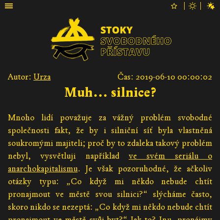
Autor:
Urza
Čas: 2019-06-10 00:00:02
Muh… silnice?
Mnoho lidí považuje za vážný problém svobodné
společnosti fakt, že by i silniční síť byla vlastněná
soukromými majiteli; proč by to zdaleka takový problém
nebyl, vysvětluji například
ve svém seriálu o
anarchokapitalismu
. Je však pozoruhodné, že ačkoliv
otázky typu: „Co když mi někdo nebude chtít
pronajmout ve městě svou silnici?“ slýcháme často,
skoro nikdo se nezeptá: „Co když mi někdo nebude chtít
pronajmout ve městě svůj byt?“ Jak to? Inu, pronájmy