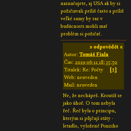
naznačujete, aj USA ak by si
požičiavali príliš často a príliš
veľké sumy by raz v
budúcnosti mohli mať
problém si požičať.
» odpovědět «
Autor:
Tomáš Fiala
Čas:
2019-06-11 18:35:50
Titulek: Re: Počty
[↑]
Web: neuveden
Mail: neuveden
Ne, že nechápeš. Kroutíš se
jako úhoř. O tom nebyla
řeč. Řeč byla o principu,
kterým si půjčují státy -
letadlo, vyloženě Ponziho