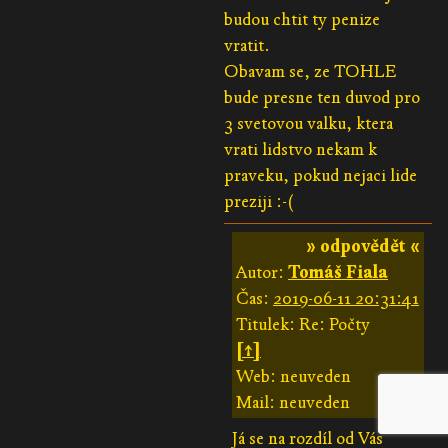
budou chtit ty penize
vratit.
Obavam se, ze TOHLE
bude presne ten duvod pro
3 svetovou valku, ktera
vrati lidstvo nekam k
praveku, pokud nejaci lide
preziji :-(
» odpovědět «
Autor:
Tomáš Fiala
Čas:
2019-06-11 20:31:41
Titulek: Re: Počty
[↑]
Web: neuveden
Mail: neuveden
Já se na rozdíl od Vás