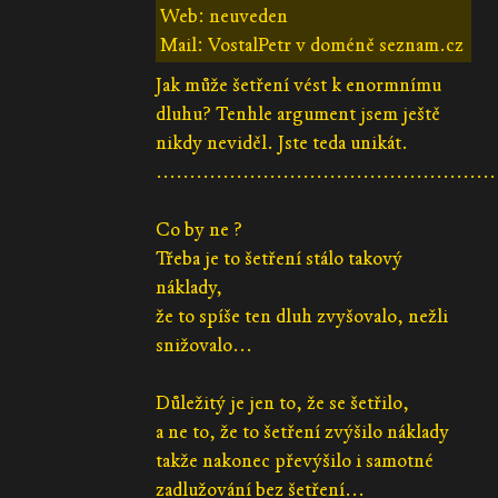
Web: neuveden
Mail: VostalPetr v doméně seznam.cz
Jak může šetření vést k enormnímu
dluhu? Tenhle argument jsem ještě
nikdy neviděl. Jste teda unikát.
...................................................
Co by ne ?
Třeba je to šetření stálo takový
náklady,
že to spíše ten dluh zvyšovalo, nežli
snižovalo...
Důležitý je jen to, že se šetřilo,
a ne to, že to šetření zvýšilo náklady
takže nakonec převýšilo i samotné
zadlužování bez šetření...