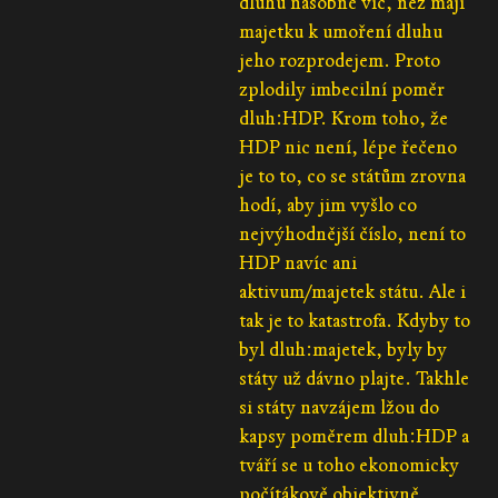
dluhů násobně víc, než mají
majetku k umoření dluhu
jeho rozprodejem. Proto
zplodily imbecilní poměr
dluh:HDP. Krom toho, že
HDP nic není, lépe řečeno
je to to, co se státům zrovna
hodí, aby jim vyšlo co
nejvýhodnější číslo, není to
HDP navíc ani
aktivum/majetek státu. Ale i
tak je to katastrofa. Kdyby to
byl dluh:majetek, byly by
státy už dávno plajte. Takhle
si státy navzájem lžou do
kapsy poměrem dluh:HDP a
tváří se u toho ekonomicky
počítákově objektivně