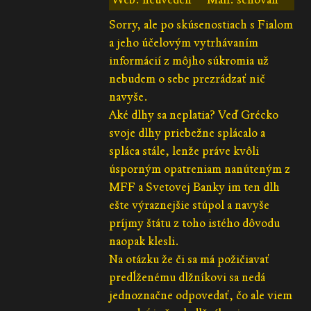
Sorry, ale po skúsenostiach s Fialom
a jeho účelovým vytrhávaním
informácií z môjho súkromia už
nebudem o sebe prezrádzať nič
navyše.
Aké dlhy sa neplatia? Veď Grécko
svoje dlhy priebežne splácalo a
spláca stále, lenže práve kvôli
úsporným opatreniam nanúteným z
MFF a Svetovej Banky im ten dlh
ešte výraznejšie stúpol a navyše
príjmy štátu z toho istého dôvodu
naopak klesli.
Na otázku že či sa má požičiavať
predĺženému dlžníkovi sa nedá
jednoznačne odpovedať, čo ale viem