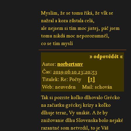
Myslím, že se tomu říká, že vlk se
nažral a koza zůstala celá,
ale nejsem si tím moc jistej, páč jsem
tomu nikdá moc neporozumněl,
co se tím myslí
» odpovědět «
Autor:
norbertsnv
Čas:
2019-06-10 23:20:53
Titulek: Re: Počty
[↑]
Web: neuveden
Mail: schován
Tak si pozrite koľko dlhovalo Grécko
na začiatku gréckej krízy a koľko
dlhuje teraz, Vy unikát. A že by
znižovanie dlhu Slovenska bolo nejaké
razantné som netvrdil, to je Váš