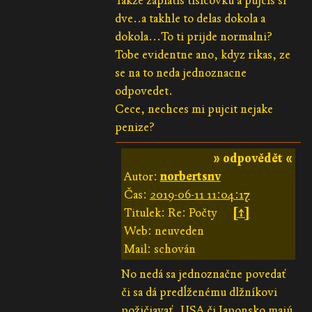
Takze zaplatis tisicovku a pujcis si
dve..a takhle to delas dokola a
dokola...To ti prijde normalni?
Tobe evidentne ano, kdyz rikas, ze
se na to neda jednoznacne
odpovedet.
Cece, nechces mi pujcit nejake
penize?
» odpovědět «
Autor:
norbertsnv
Čas:
2019-06-11 11:04:17
Titulek: Re: Počty
[↑]
Web: neuveden
Mail: schován
No nedá sa jednoznačne povedať
či sa dá predĺženému dlžníkovi
požičiavať, USA či Japonsko majú