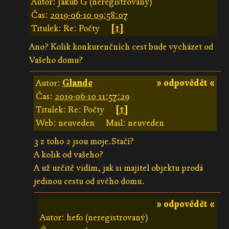
Autor: Jakub G (neregistrovaný)
Čas:
2019-06-10 09:58:07
Titulek: Re: Počty
[↑]
Ano? Kolik konkurenčních cest bude vycházet od
Vašeho domu?
Autor:
Glande
» odpovědět «
Čas:
2019-06-10 11:57:29
Titulek: Re: Počty
[↑]
Web: neuveden
Mail: neuveden
3 z toho 2 jsou moje.Stačí?
A kolik od vašeho?
A už určitě vidím, jak si majitel objektu prodá
jedinou cestu od svého domu.
» odpovědět «
Autor: hefo (neregistrovaný)