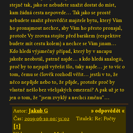
stejně tak, jako se nebudete snažit dostat do míst,
kam žádná cesta nepovede... Tak jako se prostě
nebudete snažit přesvědčit majitele bytu, který Vám
ho pronajmout nechce, aby Vám ho přesto pronajal,
protože Vy zrovna stojíte před barákem (respektive
budete mít cestu kolem) a nechce se Vám jinam...
Kdo hledá výjimečný případ, který by v ancapu
jakože neobstál, patrně najde... a kdo hledá analogii,
proč by to nejspíš vyřešit šlo, taky najde... je to víc o
tom, čemu se člověk rozhodl věřit... jestli v to, že
něco nepůjde nebo to, že půjde, protože proč by
vlastně nešlo bez všelijakých omezení? A pak už je to
jen o tom, že "jsem zvyklý a nechci změnu"...
Autor:
Jakub G
» odpovědět «
Čas:
2019-06-10 00:31:02
Titulek: Re: Počty
[↑]