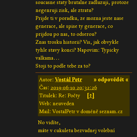
soucasne staty brutalne zadluzuji, protoze
negenruji zisk, ale ztratu?
Prijde ti v poradku, ze mozna jeste nase
generace, ale spise ty generace, co
prijdou po nas, to odserou?
Znas trosku historii? Vis, jak obvykle
tyhle stavy konci? Napovim: Typicky
valkama…
Stoji to podle tebe za to?
Autor:
Vostál Petr
» odpovědět «
Čas:
2019-06-10 20:32:26
Titulek: Re: Počty
[↑]
Web: neuveden
Mail: VostalPetr v doméně seznam.cz
No vidíte,
máte v cukuletu bezvadnej volební