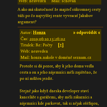
Web: neuveden
Mail: schován
A ako má skutočnosť že majiteľ súkromnej cesty
túži po čo najvyššej rente vyvracať Jakubov
argument?
Autor:
Honza
» odpovědět «
Čas:
2019-06-10 13:26:02
Titulek: Re: Počty
[↑]
Web: neuveden
Mail: honza.nakole v doméně seznam.cz
Protože si dá pozor, aby k jeho domu vedla
cesta a on a jeho nájemníci měli zajištěno, že
po ní můžou jezdit.
Stejně jako když dneska developer staví
kanceláře s garážemi, aby měli zákazníci a
nájemníci kde parkovat, tak si nějak ošéfujou,