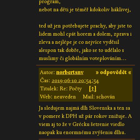
program,
nebot na děti je téměř kdokoliv háklivej,
ted už jen potřebujete prachy, aby jste to
lidem mohl cpát horem a dolem, zprava i
zleva a nejlépe je co nejvíce vyděsil
alespon tak dobře, jako se to udělalo s
muslimy či globálním voteplováním...
Autor:
norbertsnv
» odpovědět «
Čas:
2019-06-10 20:54:54
Titulek: Re: Počty
[↑]
Web: neuveden
Mail: schován
Ja sledujem najmä dlh Slovenska a ten sa
v pomere k DPH už pár rokov znižuje. A
viem aj to že v Grécku šetrenie viedlo
naopak ku enormnému zvýšeniu dlhu.