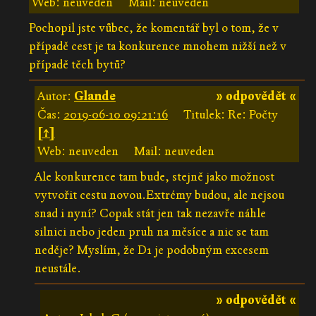
Web: neuveden
Mail: neuveden
Pochopil jste vůbec, že komentář byl o tom, že v
případě cest je ta konkurence mnohem nižší než v
případě těch bytů?
Autor:
Glande
» odpovědět «
Čas:
2019-06-10 09:21:16
Titulek: Re: Počty
[↑]
Web: neuveden
Mail: neuveden
Ale konkurence tam bude, stejně jako možnost
vytvořit cestu novou.Extrémy budou, ale nejsou
snad i nyní? Copak stát jen tak nezavře náhle
silnici nebo jeden pruh na měsíce a nic se tam
neděje? Myslím, že D1 je podobným excesem
neustále.
» odpovědět «