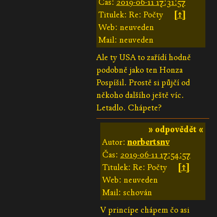
Čas:
2019-06-11 17:31:57
Titulek: Re: Počty
[↑]
Web: neuveden
Mail: neuveden
Ale ty USA to zařídí hodně
podobně jako ten Honza
Pospíšil. Prostě si půjčí od
někoho dalšího ještě víc.
Letadlo. Chápete?
» odpovědět «
Autor:
norbertsnv
Čas:
2019-06-11 17:54:57
Titulek: Re: Počty
[↑]
Web: neuveden
Mail: schován
V princípe chápem čo asi