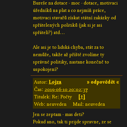
Bureše na dotace - moc - dotace, motivaci
úředníků na plat a co nejmíň práce,
motivaci stavařů získat státní zakázky od
spřátelených politiků (jak si je asi
spřátelí?) atd...
Ale asi je to lidská chyba, stát za to
nemůže, takže až příště zvolíme ty
správné politiky, nastane konečně to
uspokojení?
Autor:
Lojza
» odpovědět «
Čas:
2019-06-10 20:02:37
Titulek: Re: Počty
[↑]
Web: neuveden
Mail: neuveden
Jen se zeptam - mas deti?
Pokud ano, tak ti prijde spravne, ze se