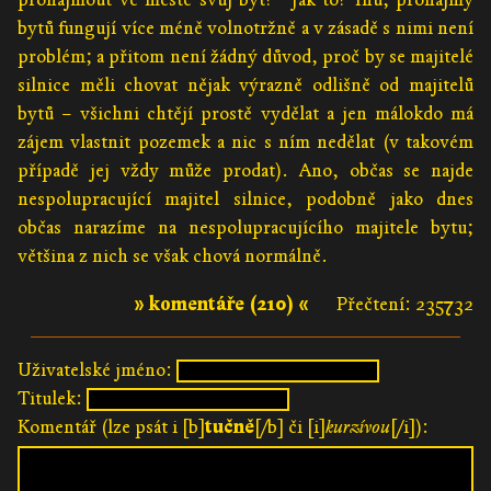
bytů fungují více méně volnotržně a v zásadě s nimi není
problém; a přitom není žádný důvod, proč by se majitelé
silnice měli chovat nějak výrazně odlišně od majitelů
bytů – všichni chtějí prostě vydělat a jen málokdo má
zájem vlastnit pozemek a nic s ním nedělat (v takovém
případě jej vždy může prodat). Ano, občas se najde
nespolupracující majitel silnice, podobně jako dnes
občas narazíme na nespolupracujícího majitele bytu;
většina z nich se však chová normálně.
» komentáře (210) «
Přečtení: 235732
Uživatelské jméno:
Titulek:
Komentář (lze psát i [b]
tučně
[/b] či [i]
kurzívou
[/i]):