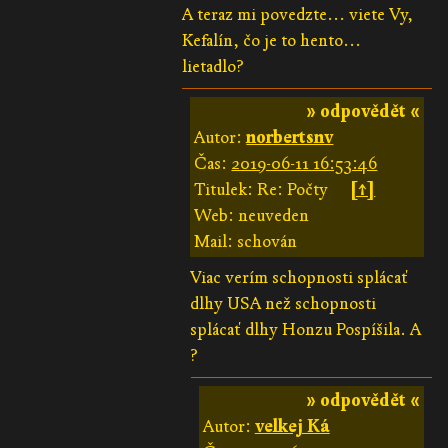
A teraz mi povedzte... viete Vy,
Kefalín, čo je to hento...
lietadlo?
» odpovědět «
Autor:
norbertsnv
Čas:
2019-06-11 16:53:46
Titulek: Re: Počty
[↑]
Web: neuveden
Mail: schován
Viac verím schopnosti splácať
dlhy USA než schopnosti
splácať dlhy Honzu Pospíšila. A
?
» odpovědět «
Autor:
velkej Ká