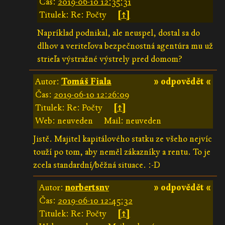
Čas:
2019-06-10 12:35:31
Titulek: Re: Počty
[↑]
Napríklad podnikal, ale neuspel, dostal sa do
dlhov a veriteľova bezpečnostná agentúra mu už
strieľa výstražné výstrely pred domom?
Autor:
Tomáš Fiala
» odpovědět «
Čas:
2019-06-10 12:26:09
Titulek: Re: Počty
[↑]
Web: neuveden
Mail: neuveden
Jistě. Majitel kapitálového statku ze všeho nejvíc
touží po tom, aby neměl zákazníky a rentu. To je
zcela standardní/běžná situace. :-D
Autor:
norbertsnv
» odpovědět «
Čas:
2019-06-10 12:45:32
Titulek: Re: Počty
[↑]