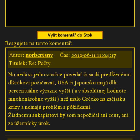
Vylít komentář do Stok
Reagujete na tento komentář:
Autor:
norbertsnv
Čas:
2019-06-11 11:04:17
Titulek: Re: Počty
No nedá sa jednoznačne povedať či sa dá predĺženému
dlžníkovi požičiavať, USA či Japonsko majú dlh
percentuálne výrazne vyšší ( a v absolútnej hodnote
mnohonásobne vyšší ) než malo Grécko na začiatku
krízy a nemajú problém s pôžičkami.
Žiadnemu ankapistovi by som nepožičal ani cent, ani
za úžernícky úrok.