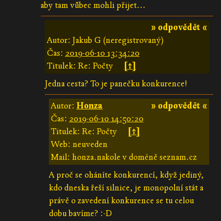
aby tam vůbec mohli přijet...
» odpovědět «
Autor: Jakub G (neregistrovaný)
Čas:
2019-06-10 13:34:20
Titulek: Re: Počty
[↑]
Jedna cesta? To je panečku konkurence!
Autor:
Honza
» odpovědět «
Čas:
2019-06-10 14:50:20
Titulek: Re: Počty
[↑]
Web: neuveden
Mail: honza.nakole v doméně seznam.cz
A proč se oháníte konkurencí, když jediný,
kdo dneska řeší silnice, je monopolní stát a
právě o zavedení konkurence se tu celou
dobu bavíme? :-D