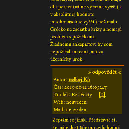
dlh percentuálne výrazne vyšší ( a
v absolútnej hodnote
mnohonásobne vyšší ) než malo
Grécko na začiatku krízy a nemajú
problém s pôžičkami.
Žiadnemu ankapistovi by som
nepožičal ani cent, ani za
úžernícky úrok.
» odpovědět «
Autor:
velkej Ká
Čas:
2019-06-11 16:03:47
Titulek: Re: Počty
[↑]
Web: neuveden
Mail: neuveden
Zeptám se jinak. Představte si,
že máte dost (ale opravdu hodně