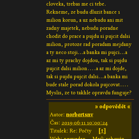
cloveka, trebas me ci tebe.
Rekneme, ze budu dluzit bance 1
milion korun, a uz nebudu ani mit
zadny majetek, nebudu poradne
chodit do prace a pujdu si pujcit dalsi
milion, protoze rad poradam mejdany
a ty neco stoji...a banka mi pujci...a
az mi ty prachy dojdou, tak si pujdu
pujcit dalsi milion….a az mi dojde,
tak si pujdu pujcit dalsi...a banka mi
bude stale porad dokola pujcovat….
Myslis, ze to takhle opravdu funguje?
» odpovědět «
Autor:
norbertsnv
Čas:
2019-06-11 10:00:24
Titulek: Re: Počty
[↑]
Web: neuveden
Mail: schován