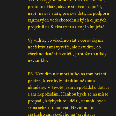
proto to děláte, abyste si něco naspořil,
např. na své stáří, pro své děti, na podporu
zajímavých vědeckotechnických či jiných
projektů na Kickstarteru a co já vím ještě.
Vy vidíte, co všechno stát s obrovskými
neefektivitami vytváří, ale nevidíte, co
všechno daněním zničil, protože to nikdy
nevzniklo.
PS. Nevidím nic morálního na tom brát si
peníze, které byly předtím někomu
ukradeny. V životě jsem nepožádal o dotaci
a ani nepožádám. Hanbou bych se na místě
propadl, kdybych to udělal, nemohl bych
se na sebe ani podívat. Nevidím nic
čestného ani skvělého na "civilizaci