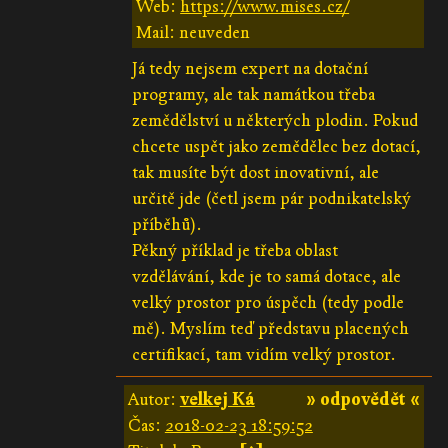
Web:
https://www.mises.cz/
Mail: neuveden
Já tedy nejsem expert na dotační
programy, ale tak namátkou třeba
zemědělství u některých plodin. Pokud
chcete uspět jako zemědělec bez dotací,
tak musíte být dost inovativní, ale
určitě jde (četl jsem pár podnikatelský
příběhů).
Pěkný příklad je třeba oblast
vzdělávání, kde je to samá dotace, ale
velký prostor pro úspěch (tedy podle
mě). Myslím teď představu placených
certifikací, tam vidím velký prostor.
Autor:
velkej Ká
» odpovědět «
Čas:
2018-02-23 18:59:52