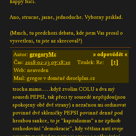
happy fsici.
Ano, strucne, jasne, jednoduche. Vyborny priklad.
(Mmch, tu predchozi debatu, kde jsem Vas prosil o
vysvetleni, tu jste uz skrecoval?)
Autor:
gregoryMc
» odpovědět «
Čas:
2018-02-23 07:18:10
Titulek: Re:
[↑]
Web: neuveden
Mail: gregor v doméně dieselplus.cz
trochu mimo.....když zvolím COLU a dva mý
sousedi PEPSI, tak přeci ty sousedé nepřijdou(jsou
spokojeny obě dvě strany) a nezačnou mi ordinovat
povinně dvě skleničky PEPSI povinně denně pod
hrozbou sankce, to je "kapitalismus" a ne způsob
rozhodování "demokracie", kdy většina nutí svoje