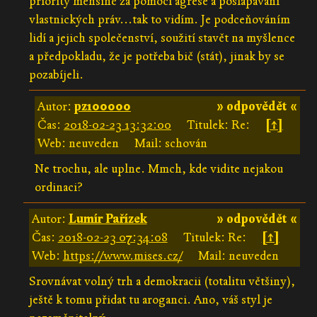
priority menšině za pomoci agrese a pošlapávání
vlastnických práv...tak to vidím. Je podceňováním
lidí a jejich společenství, soužití stavět na myšlence
a předpokladu, že je potřeba bič (stát), jinak by se
pozabíjeli.
Autor:
pz100000
» odpovědět «
Čas:
2018-02-23 13:32:00
Titulek: Re:
[↑]
Web: neuveden
Mail: schován
Ne trochu, ale uplne. Mmch, kde vidite nejakou
ordinaci?
Autor:
Lumír Pařízek
» odpovědět «
Čas:
2018-02-23 07:34:08
Titulek: Re:
[↑]
Web:
https://www.mises.cz/
Mail: neuveden
Srovnávat volný trh a demokracii (totalitu většiny),
ještě k tomu přidat tu aroganci. Ano, váš styl je