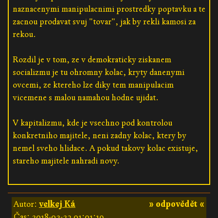
naznacenymi manipulacnimi prostredky poptavku a te
zacnou prodavat svuj "tovar", jak by rekli kamosi za
rekou.
Rozdil je v tom, ze v demokraticky ziskanem
socializmu je tu ohromny kolac, kryty danenymi
ovcemi, ze ktereho lze diky tem manipulacim
vicemene s malou namahou hodne ujidat.
V kapitalizmu, kde je vsechno pod kontrolou
konkretniho majitele, neni zadny kolac, ktery by
nemel sveho hlidace. A pokud takovy kolac existuje,
stareho majitele nahradi novy.
Autor:
velkej Ká
» odpovědět «
Čas:
2018-02-23 01:01:19