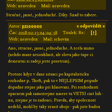
Web: neuveden
Mail: neuveden
Stručné, jasné, jednoduché. Díky. Snad to zabere.
Autor:
pz100000
» odpovědět «
Čas:
2018-02-23 04:04:38
Titulek: Re:
[↑]
Web: neuveden
Mail: schován
Ano, strucne, jasne, jednoduche. A zcela mimo
(nekdo muze nesouhlasit, ale slova jako tupe ci
dementni si radeji jeste posetrim).
Protoze kdyz v dane situaci po kapitalisticku
rozhodne p. Theft, pak to v NEJLEPSIM pripade
dopadne stejne jako pri hlasovani. Pri rozhodnuti
opacnem pak samozrejme nasere tu VETSI cast lidi -
nu, zrejme je to zadouci. Pravda, aby spolecnost
nedelil, mohl by taky zrusit oboje - pak jiste budou