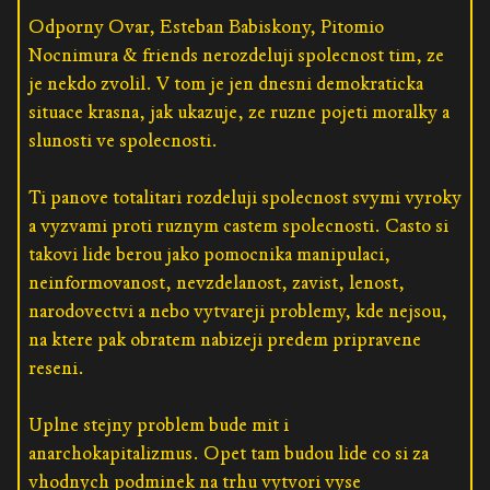
Odporny Ovar, Esteban Babiskony, Pitomio
Nocnimura & friends nerozdeluji spolecnost tim, ze
je nekdo zvolil. V tom je jen dnesni demokraticka
situace krasna, jak ukazuje, ze ruzne pojeti moralky a
slunosti ve spolecnosti.
Ti panove totalitari rozdeluji spolecnost svymi vyroky
a vyzvami proti ruznym castem spolecnosti. Casto si
takovi lide berou jako pomocnika manipulaci,
neinformovanost, nevzdelanost, zavist, lenost,
narodovectvi a nebo vytvareji problemy, kde nejsou,
na ktere pak obratem nabizeji predem pripravene
reseni.
Uplne stejny problem bude mit i
anarchokapitalizmus. Opet tam budou lide co si za
vhodnych podminek na trhu vytvori vyse