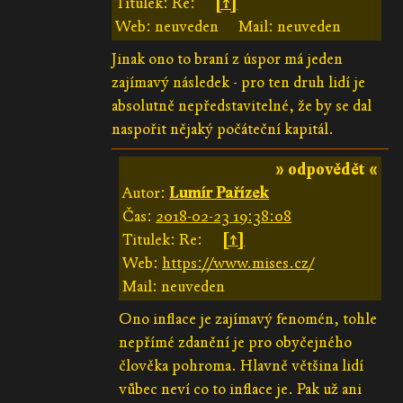
Titulek: Re:
[↑]
Web: neuveden
Mail: neuveden
Jinak ono to braní z úspor má jeden
zajímavý následek - pro ten druh lidí je
absolutně nepředstavitelné, že by se dal
naspořit nějaký počáteční kapitál.
» odpovědět «
Autor:
Lumír Pařízek
Čas:
2018-02-23 19:38:08
Titulek: Re:
[↑]
Web:
https://www.mises.cz/
Mail: neuveden
Ono inflace je zajímavý fenomén, tohle
nepřímé zdanění je pro obyčejného
člověka pohroma. Hlavně většina lidí
vůbec neví co to inflace je. Pak už ani