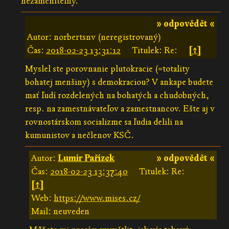
nezaměnitelný.
» odpovědět «
Autor: norbertsnv (neregistrovaný)
Čas:
2018-02-23 13:31:12
Titulek: Re:
[↑]
Myslel ste porovnanie plutokracie (=totality
bohatej menšiny) s demokraciou? V ankape budete
mať ľudí rozdelených na bohatých a chudobných,
resp. na zamestnávateľov a zamestnancov. Ešte aj v
rovnostárskom socializme sa ľudia delili na
kumunistov a nečlenov KSČ.
Autor:
Lumír Pařízek
» odpovědět «
Čas:
2018-02-23 13:37:40
Titulek: Re:
[↑]
Web:
https://www.mises.cz/
Mail: neuveden