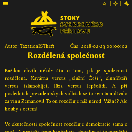
Autor:
TaxationISTheft
Čas: 2018-02-23 00:00:02
Rozdělená společnost
Každou chvíli někde čtu o tom, jak je společnost
rozdělená. Kavárna versus „slušní Češi“, sluníčkáři
versus islámobíjci, lůza versus lepšolidi. A při
posledních prezidentských volbách se to sem tam dávalo
za vinu Zemanovi! To on rozděluje náš národ! Vážně? Ale
houby s octem!
Ve skutečnosti společnost rozděluje demokracie sama o
sobě. A protože jsem kapitalista, dovolím si to vysvětlit