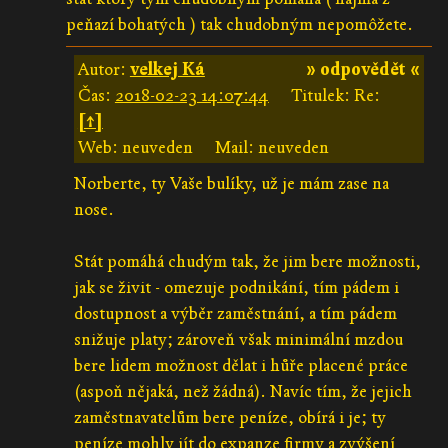
peňazí bohatých ) tak chudobným nepomôžete.
Autor:
velkej Ká
» odpovědět «
Čas:
2018-02-23 14:07:44
Titulek: Re:
[↑]
Web: neuveden
Mail: neuveden
Norberte, ty Vaše bulíky, už je mám zase na
nose.
Stát pomáhá chudým tak, že jim bere možnosti,
jak se živit - omezuje podnikání, tím pádem i
dostupnost a výběr zaměstnání, a tím pádem
snižuje platy; zároveň však minimální mzdou
bere lidem možnost dělat i hůře placené práce
(aspoň nějaká, než žádná). Navíc tím, že jejich
zaměstnavatelům bere peníze, obírá i je; ty
peníze mohly jít do expanze firmy a zvýšení