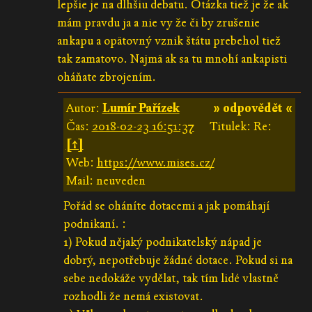
lepšie je na dlhšiu debatu. Otázka tiež je že ak
mám pravdu ja a nie vy že či by zrušenie
ankapu a opätovný vznik štátu prebehol tiež
tak zamatovo. Najmä ak sa tu mnohí ankapisti
oháňate zbrojením.
Autor:
Lumír Pařízek
» odpovědět «
Čas:
2018-02-23 16:51:37
Titulek: Re:
[↑]
Web:
https://www.mises.cz/
Mail: neuveden
Pořád se oháníte dotacemi a jak pomáhají
podnikaní. :
1) Pokud nějaký podnikatelský nápad je
dobrý, nepotřebuje žádné dotace. Pokud si na
sebe nedokáže vydělat, tak tím lidé vlastně
rozhodli že nemá existovat.