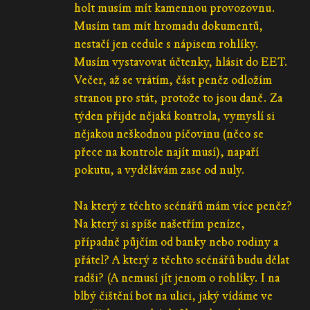
holt musím mít kamennou provozovnu.
Musím tam mít hromadu dokumentů,
nestačí jen cedule s nápisem rohlíky.
Musím vystavovat účtenky, hlásit do EET.
Večer, až se vrátím, část peněz odložím
stranou pro stát, protože to jsou daně. Za
týden přijde nějaká kontrola, vymyslí si
nějakou neškodnou píčovinu (něco se
přece na kontrole najít musí), napaří
pokutu, a vydělávám zase od nuly.
Na který z těchto scénářů mám více peněz?
Na který si spíše našetřím peníze,
případně půjčím od banky nebo rodiny a
přátel? A který z těchto scénářů budu dělat
radši? (A nemusí jít jenom o rohlíky. I na
blbý čištění bot na ulici, jaký vídáme ve