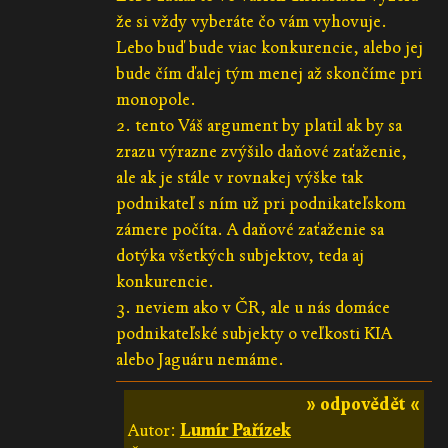
že si vždy vyberáte čo vám vyhovuje.
Lebo buď bude viac konkurencie, alebo jej
bude čím ďalej tým menej až skončíme pri
monopole.
2. tento Váš argument by platil ak by sa
zrazu výrazne zvýšilo daňové zaťaženie,
ale ak je stále v rovnakej výške tak
podnikateľ s ním už pri podnikateľskom
zámere počíta. A daňové zaťaženie sa
dotýka všetkých subjektov, teda aj
konkurencie.
3. neviem ako v ČR, ale u nás domáce
podnikateľské subjekty o veľkosti KIA
alebo Jaguáru nemáme.
» odpovědět «
Autor:
Lumír Pařízek