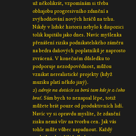
už několikrát, vzpomínám si třeba
obhajobu progresivního zdanění a
zvýhodňování nových hráčů na trhu.
Nikdy v lidské historii nebylo k dispozici
tolik kapitálu jako dnes. Navíc myšlenka
přenášení rizika podnikatelského záměru
na bedra daňových poplatníků je naprosto
zvrácená. V konečném důsledku to
podporuje nezodpovědnost, můžou
vznikat nerealistické projekty (když
muziku platí někdo jiný).
2)
zdroje na dotácie sa berú tam kde je z čoho
brať.
Sám bych to nenapsal lépe, totiž
můžete brát pouze od produktivních lidí.
Navíc vy si opravdu myslíte, že zdanění
zisku nemá vliv na tvorbu cen. Jak vás
tohle může vůbec napadnout. Každý