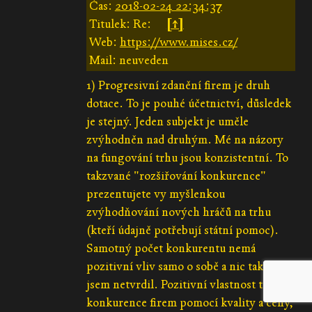
Čas:
2018-02-24 22:34:37
Titulek: Re:
[↑]
Web:
https://www.mises.cz/
Mail: neuveden
1) Progresivní zdanění firem je druh
dotace. To je pouhé účetnictví, důsledek
je stejný. Jeden subjekt je uměle
zvýhodněn nad druhým. Mé na názory
na fungování trhu jsou konzistentní. To
takzvané "rozšiřování konkurence"
prezentujete vy myšlenkou
zvýhodňování nových hráčů na trhu
(kteří údajně potřebují státní pomoc).
Samotný počet konkurentu nemá
pozitivní vliv samo o sobě a nic takové
jsem netvrdil. Pozitivní vlastnost trhu je
konkurence firem pomocí kvality a ceny,