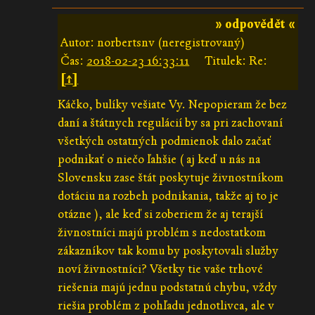
» odpovědět «
Autor: norbertsnv (neregistrovaný)
Čas:
2018-02-23 16:33:11
Titulek: Re:
[↑]
Káčko, bulíky vešiate Vy. Nepopieram že bez
daní a štátnych regulácií by sa pri zachovaní
všetkých ostatných podmienok dalo začať
podnikať o niečo ľahšie ( aj keď u nás na
Slovensku zase štát poskytuje živnostníkom
dotáciu na rozbeh podnikania, takže aj to je
otázne ), ale keď si zoberiem že aj terajší
živnostníci majú problém s nedostatkom
zákazníkov tak komu by poskytovali služby
noví živnostníci? Všetky tie vaše trhové
riešenia majú jednu podstatnú chybu, vždy
riešia problém z pohľadu jednotlivca, ale v