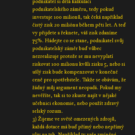
podnikatel si dělá kalkulaci
podnikatelského záměru, tedy pokud
investuje 100 milionů, tak čeká například
čistý zisk 20 miliónu během pěti let. A teď
vy přijdete a řeknete, váš zisk zdaníme
75%. Hádejte co se stane, podnikatel svůj
podnikatelský záměr buď vůbec
nezrealizuje protože se mu nevyplatí
riskovat 100 milionu kvůli zisku 5, nebo si
ušlý zisk bude kompenzovat v konečné
ceně pro spotřebitele. Takže se obávám, že
žádný můj argument neopadá. Pokud my
nevěříte, tak si to zkuste najít v nějaké
učebnici ekonomie, nebo použít zdravý
selský rozum.
3) Žijeme ve světě omezených zdrojů,
každá dotace má buď přímý nebo nepřímý
vliv na trh. Například ty vaše zmíněné