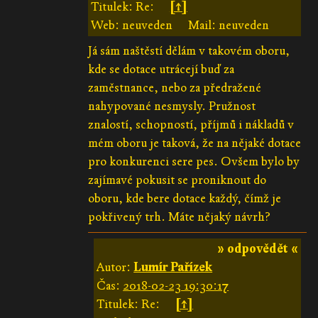
Titulek: Re:
[↑]
Web: neuveden
Mail: neuveden
Já sám naštěstí dělám v takovém oboru,
kde se dotace utrácejí buď za
zaměstnance, nebo za předražené
nahypované nesmysly. Pružnost
znalostí, schopností, příjmů i nákladů v
mém oboru je taková, že na nějaké dotace
pro konkurenci sere pes. Ovšem bylo by
zajímavé pokusit se proniknout do
oboru, kde bere dotace každý, čímž je
pokřivený trh. Máte nějaký návrh?
» odpovědět «
Autor:
Lumír Pařízek
Čas:
2018-02-23 19:30:17
Titulek: Re:
[↑]