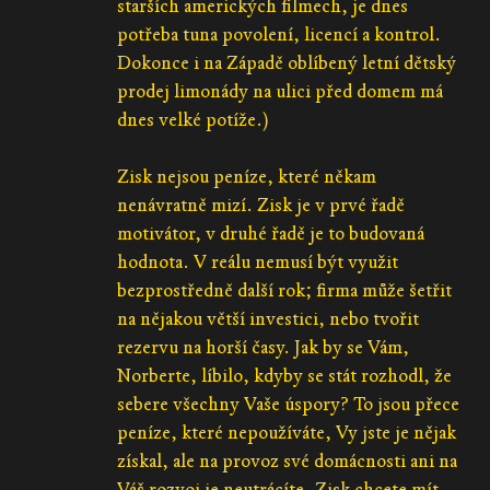
starších amerických filmech, je dnes
potřeba tuna povolení, licencí a kontrol.
Dokonce i na Západě oblíbený letní dětský
prodej limonády na ulici před domem má
dnes velké potíže.)
Zisk nejsou peníze, které někam
nenávratně mizí. Zisk je v prvé řadě
motivátor, v druhé řadě je to budovaná
hodnota. V reálu nemusí být využit
bezprostředně další rok; firma může šetřit
na nějakou větší investici, nebo tvořit
rezervu na horší časy. Jak by se Vám,
Norberte, líbilo, kdyby se stát rozhodl, že
sebere všechny Vaše úspory? To jsou přece
peníze, které nepoužíváte, Vy jste je nějak
získal, ale na provoz své domácnosti ani na
Váš rozvoj je neutrácíte. Zisk chcete mít,