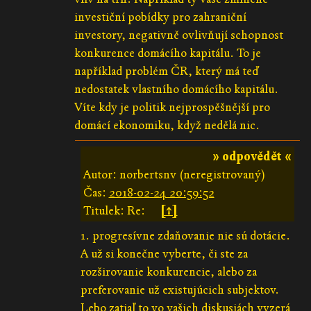
investiční pobídky pro zahraniční
investory, negativně ovlivňují schopnost
konkurence domácího kapitálu. To je
například problém ČR, který má teď
nedostatek vlastního domácího kapitálu.
Víte kdy je politik nejprospěšnější pro
domácí ekonomiku, když nedělá nic.
» odpovědět «
Autor: norbertsnv (neregistrovaný)
Čas:
2018-02-24 20:59:52
Titulek: Re:
[↑]
1. progresívne zdaňovanie nie sú dotácie.
A už si konečne vyberte, či ste za
rozširovanie konkurencie, alebo za
preferovanie už existujúcich subjektov.
Lebo zatiaľ to vo vašich diskusiách vyzerá