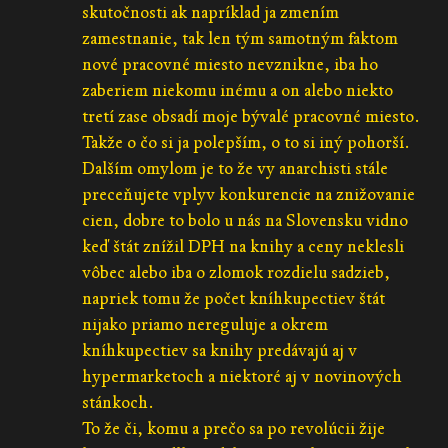
skutočnosti ak napríklad ja zmením
zamestnanie, tak len tým samotným faktom
nové pracovné miesto nevznikne, iba ho
zaberiem niekomu inému a on alebo niekto
tretí zase obsadí moje bývalé pracovné miesto.
Takže o čo si ja polepším, o to si iný pohorší.
Dalším omylom je to že vy anarchisti stále
preceňujete vplyv konkurencie na znižovanie
cien, dobre to bolo u nás na Slovensku vidno
keď štát znížil DPH na knihy a ceny neklesli
vôbec alebo iba o zlomok rozdielu sadzieb,
napriek tomu že počet kníhkupectiev štát
nijako priamo nereguluje a okrem
kníhkupectiev sa knihy predávajú aj v
hypermarketoch a niektoré aj v novinových
stánkoch.
To že či, komu a prečo sa po revolúcii žije