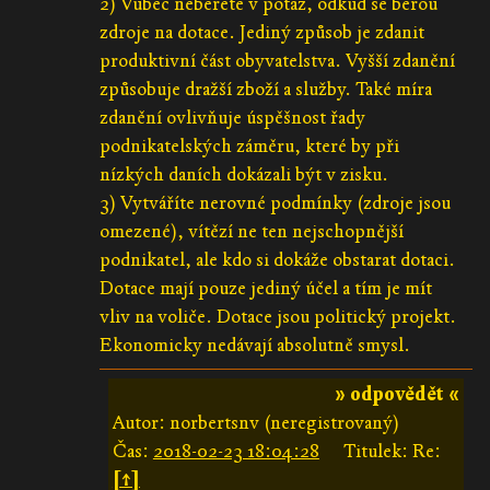
2) Vůbec neberete v potaz, odkud se berou
zdroje na dotace. Jediný způsob je zdanit
produktivní část obyvatelstva. Vyšší zdanění
způsobuje dražší zboží a služby. Také míra
zdanění ovlivňuje úspěšnost řady
podnikatelských záměru, které by při
nízkých daních dokázali být v zisku.
3) Vytváříte nerovné podmínky (zdroje jsou
omezené), vítězí ne ten nejschopnější
podnikatel, ale kdo si dokáže obstarat dotaci.
Dotace mají pouze jediný účel a tím je mít
vliv na voliče. Dotace jsou politický projekt.
Ekonomicky nedávají absolutně smysl.
» odpovědět «
Autor: norbertsnv (neregistrovaný)
Čas:
2018-02-23 18:04:28
Titulek: Re:
[↑]