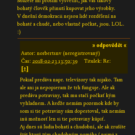
Můžete mi prosím vysvětlit, jak vás takový
bohatý člověk přinutí kupovat jeho výrobky.
V dnešní demokracii nejsou lidé rozdělení na
bohaté a chudé, nebo vlastně počkat, jsou. LOL.
:)
» odpovědět «
Autor: norbertsnv (neregistrovaný)
Čas:
2018-02-23 13:50:39
Titulek: Re:
[↑]
Pokiaľ predáva napr. televízory tak nijako. Tam
ale ani ja nepopieram že trh funguje. Ale ak
predáva potraviny, tak mu stačí počkať kým
vyhladnem. A keďže nemám pozemok kde by
som si tie potraviny sám dopestoval, tak nemám
inú možnosť len si tie potraviny kúpiť.
Aj dnes sú ľudia bohatí a chudobní, ale ak zrušíte
štát ktorý tým chudobným pomáha ( najmä z