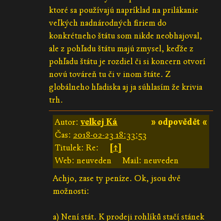
ktoré sa používajú napríklad na prilákanie
veľkých nadnárodných firiem do
konkrétneho štátu som nikde neobhajoval,
ale z pohľadu štátu majú zmysel, keďže z
pohľadu štátu je rozdiel či si koncern otvorí
novú továreň tu či v inom štáte. Z
globálneho hľadiska aj ja súhlasím že krivia
trh.
Autor:
velkej Ká
» odpovědět «
Čas:
2018-02-23 18:33:53
Titulek: Re:
[↑]
Web: neuveden
Mail: neuveden
Achjo, zase ty peníze. Ok, jsou dvě
možnosti:
a) Není stát. K prodeji rohlíků stačí stánek