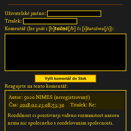
Uživatelské jméno:
Titulek:
Komentář (lze psát i [b]
tučně
[/b] či [i]
kurzívou
[/i]):
Vylít komentář do Stok
Reagujete na tento komentář:
Autor: 5020 NIMES (neregistrovaný)
Čas:
2018-02-23 08:53:30
Titulek: Re:
Rozdilnost ci pozitivneji videno rozmanitost nazoru
nema nic spolecneho s rozdelovanim spolecnosti.