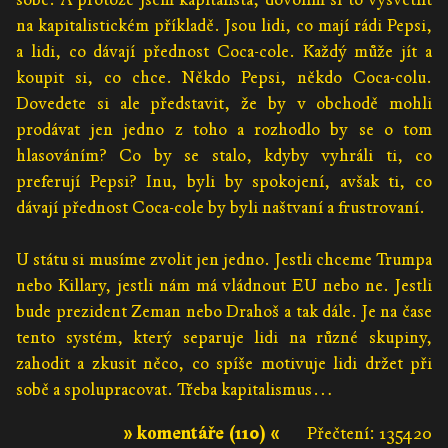
na kapitalistickém příkladě. Jsou lidi, co mají rádi Pepsi,
a lidi, co dávají přednost Coca-cole. Každý může jít a
koupit si, co chce. Někdo Pepsi, někdo Coca-colu.
Dovedete si ale představit, že by v obchodě mohli
prodávat jen jedno z toho a rozhodlo by se o tom
hlasováním? Co by se stalo, kdyby vyhráli ti, co
preferují Pepsi? Inu, byli by spokojení, avšak ti, co
dávají přednost Coca-cole by byli naštvaní a frustrovaní.
U státu si musíme zvolit jen jedno. Jestli chceme Trumpa
nebo Killary, jestli nám má vládnout EU nebo ne. Jestli
bude prezident Zeman nebo Drahoš a tak dále. Je na čase
tento systém, který separuje lidi na různé skupiny,
zahodit a zkusit něco, co spíše motivuje lidi držet při
sobě a spolupracovat. Třeba kapitalismus…
» komentáře (110) «
Přečtení: 135420