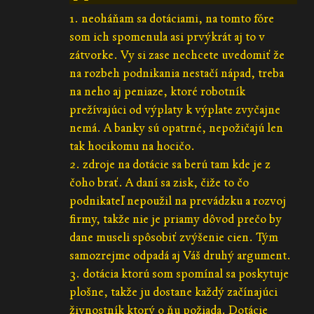
1. neoháňam sa dotáciami, na tomto fóre
som ich spomenula asi prvýkrát aj to v
zátvorke. Vy si zase nechcete uvedomiť že
na rozbeh podnikania nestačí nápad, treba
na neho aj peniaze, ktoré robotník
prežívajúci od výplaty k výplate zvyčajne
nemá. A banky sú opatrné, nepožičajú len
tak hocikomu na hocičo.
2. zdroje na dotácie sa berú tam kde je z
čoho brať. A daní sa zisk, čiže to čo
podnikateľ nepoužil na prevádzku a rozvoj
firmy, takže nie je priamy dôvod prečo by
dane museli spôsobiť zvýšenie cien. Tým
samozrejme odpadá aj Váš druhý argument.
3. dotácia ktorú som spomínal sa poskytuje
plošne, takže ju dostane každý začínajúci
živnostník ktorý o ňu požiada. Dotácie