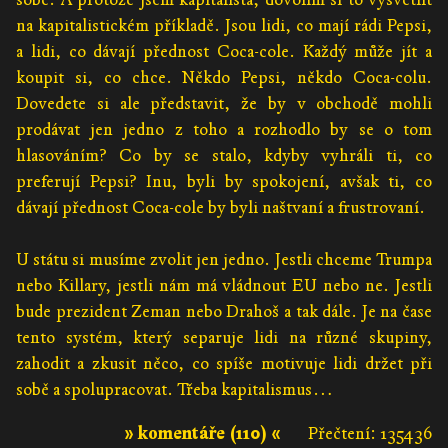
na kapitalistickém příkladě. Jsou lidi, co mají rádi Pepsi,
a lidi, co dávají přednost Coca-cole. Každý může jít a
koupit si, co chce. Někdo Pepsi, někdo Coca-colu.
Dovedete si ale představit, že by v obchodě mohli
prodávat jen jedno z toho a rozhodlo by se o tom
hlasováním? Co by se stalo, kdyby vyhráli ti, co
preferují Pepsi? Inu, byli by spokojení, avšak ti, co
dávají přednost Coca-cole by byli naštvaní a frustrovaní.
U státu si musíme zvolit jen jedno. Jestli chceme Trumpa
nebo Killary, jestli nám má vládnout EU nebo ne. Jestli
bude prezident Zeman nebo Drahoš a tak dále. Je na čase
tento systém, který separuje lidi na různé skupiny,
zahodit a zkusit něco, co spíše motivuje lidi držet při
sobě a spolupracovat. Třeba kapitalismus…
» komentáře (110) «
Přečtení: 135436