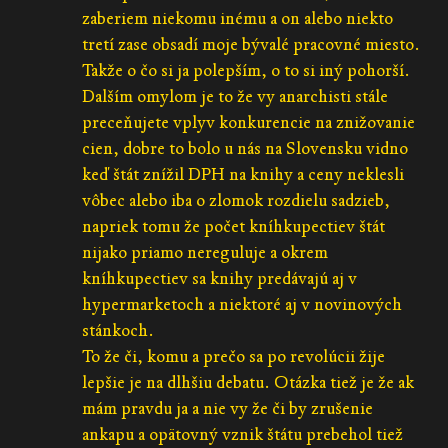
zaberiem niekomu inému a on alebo niekto
tretí zase obsadí moje bývalé pracovné miesto.
Takže o čo si ja polepším, o to si iný pohorší.
Dalším omylom je to že vy anarchisti stále
preceňujete vplyv konkurencie na znižovanie
cien, dobre to bolo u nás na Slovensku vidno
keď štát znížil DPH na knihy a ceny neklesli
vôbec alebo iba o zlomok rozdielu sadzieb,
napriek tomu že počet kníhkupectiev štát
nijako priamo nereguluje a okrem
kníhkupectiev sa knihy predávajú aj v
hypermarketoch a niektoré aj v novinových
stánkoch.
To že či, komu a prečo sa po revolúcii žije
lepšie je na dlhšiu debatu. Otázka tiež je že ak
mám pravdu ja a nie vy že či by zrušenie
ankapu a opätovný vznik štátu prebehol tiež