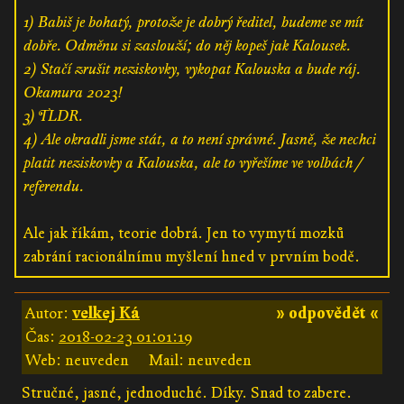
1) Babiš je bohatý, protože je dobrý ředitel, budeme se mít
dobře. Odměnu si zaslouží; do něj kopeš jak Kalousek.
2) Stačí zrušit neziskovky, vykopat Kalouska a bude ráj.
Okamura 2023!
3) TLDR.
4) Ale okradli jsme stát, a to není správné. Jasně, že nechci
platit neziskovky a Kalouska, ale to vyřešíme ve volbách /
referendu.
Ale jak říkám, teorie dobrá. Jen to vymytí mozků
zabrání racionálnímu myšlení hned v prvním bodě.
Autor:
velkej Ká
» odpovědět «
Čas:
2018-02-23 01:01:19
Web: neuveden
Mail: neuveden
Stručné, jasné, jednoduché. Díky. Snad to zabere.