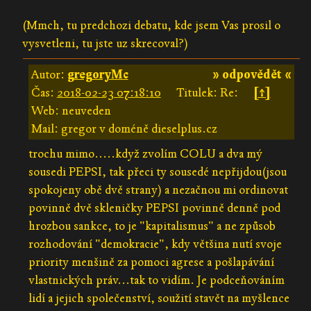
(Mmch, tu predchozi debatu, kde jsem Vas prosil o
vysvetleni, tu jste uz skrecoval?)
Autor:
gregoryMc
» odpovědět «
Čas:
2018-02-23 07:18:10
Titulek: Re:
[↑]
Web: neuveden
Mail: gregor v doméně dieselplus.cz
trochu mimo.....když zvolím COLU a dva mý
sousedi PEPSI, tak přeci ty sousedé nepřijdou(jsou
spokojeny obě dvě strany) a nezačnou mi ordinovat
povinně dvě skleničky PEPSI povinně denně pod
hrozbou sankce, to je "kapitalismus" a ne způsob
rozhodování "demokracie", kdy většina nutí svoje
priority menšině za pomoci agrese a pošlapávání
vlastnických práv...tak to vidím. Je podceňováním
lidí a jejich společenství, soužití stavět na myšlence