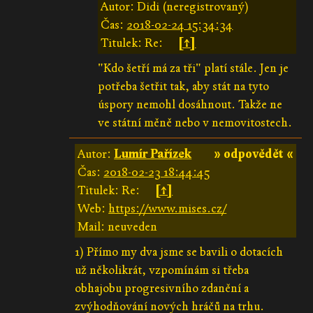
Autor: Didi (neregistrovaný)
Čas:
2018-02-24 15:34:34
Titulek: Re:
[↑]
"Kdo šetří má za tři" platí stále. Jen je
potřeba šetřit tak, aby stát na tyto
úspory nemohl dosáhnout. Takže ne
ve státní měně nebo v nemovitostech.
Autor:
Lumír Pařízek
» odpovědět «
Čas:
2018-02-23 18:44:45
Titulek: Re:
[↑]
Web:
https://www.mises.cz/
Mail: neuveden
1) Přímo my dva jsme se bavili o dotacích
už několikrát, vzpomínám si třeba
obhajobu progresivního zdanění a
zvýhodňování nových hráčů na trhu.