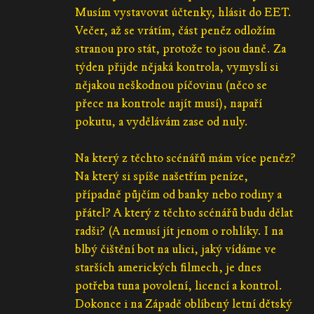
Musím vystavovat účtenky, hlásit do EET.
Večer, až se vrátím, část peněz odložím
stranou pro stát, protože to jsou daně. Za
týden přijde nějaká kontrola, vymyslí si
nějakou neškodnou píčovinu (něco se
přece na kontrole najít musí), napaří
pokutu, a vydělávám zase od nuly.
Na který z těchto scénářů mám více peněz?
Na který si spíše našetřím peníze,
případně půjčím od banky nebo rodiny a
přátel? A který z těchto scénářů budu dělat
radši? (A nemusí jít jenom o rohlíky. I na
blbý čištění bot na ulici, jaký vídáme ve
starších amerických filmech, je dnes
potřeba tuna povolení, licencí a kontrol.
Dokonce i na Západě oblíbený letní dětský