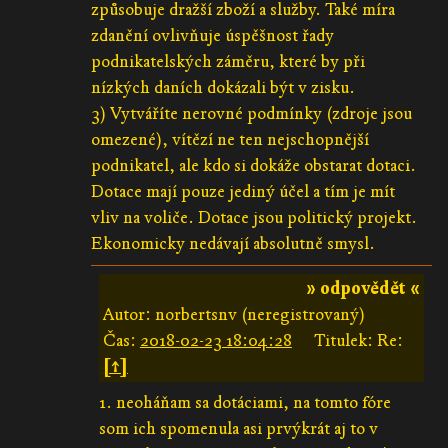
způsobuje dražší zboží a služby. Také míra
zdanění ovlivňuje úspěšnost řady
podnikatelských záměru, které by při
nízkých daních dokázali být v zisku.
3) Vytváříte nerovné podmínky (zdroje jsou
omezené), vítězí ne ten nejschopnější
podnikatel, ale kdo si dokáže obstarat dotaci.
Dotace mají pouze jediný účel a tím je mít
vliv na voliče. Dotace jsou politický projekt.
Ekonomicky nedávají absolutně smysl.
» odpovědět «
Autor: norbertsnv (neregistrovaný)
Čas:
2018-02-23 18:04:28
Titulek: Re:
[↑]
1. neoháňam sa dotáciami, na tomto fóre
som ich spomenula asi prvýkrát aj to v