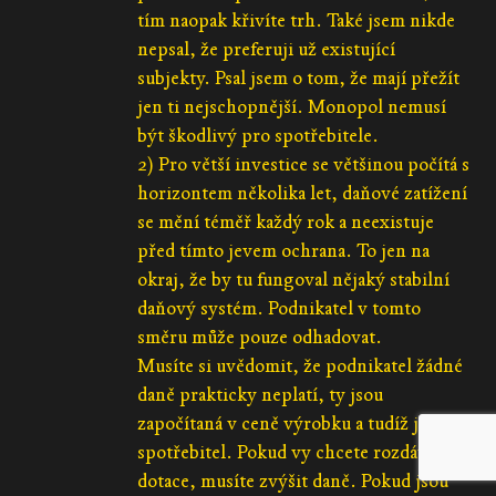
tím naopak křivíte trh. Také jsem nikde
nepsal, že preferuji už existující
subjekty. Psal jsem o tom, že mají přežít
jen ti nejschopnější. Monopol nemusí
být škodlivý pro spotřebitele.
2) Pro větší investice se většinou počítá s
horizontem několika let, daňové zatížení
se mění téměř každý rok a neexistuje
před tímto jevem ochrana. To jen na
okraj, že by tu fungoval nějaký stabilní
daňový systém. Podnikatel v tomto
směru může pouze odhadovat.
Musíte si uvědomit, že podnikatel žádné
daně prakticky neplatí, ty jsou
započítaná v ceně výrobku a tudíž je platí
spotřebitel. Pokud vy chcete rozdávat
dotace, musíte zvýšit daně. Pokud jsou