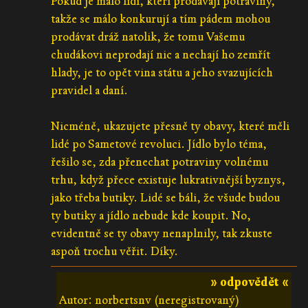
Pokud je málo lidí, kteří prodávají potraviny,
takže se málo konkurují a tím pádem mohou
prodávat dráž natolik, že tomu Vašemu
chudákovi neprodají nic a nechají ho zemřít
hlady, je to opět vina státu a jeho svazujících
pravidel a daní.
Nicméně, ukazujete přesně ty obavy, které měli
lidé po Sametové revoluci. Jídlo bylo téma,
řešilo se, zda přenechat potraviny volnému
trhu, když přece existuje lukrativnější byznys,
jako třeba butiky. Lidé se báli, že všude budou
ty butiky a jídlo nebude kde koupit. No,
evidentně se ty obavy nenaplnily, tak zkuste
aspoň trochu věřit. Díky.
» odpovědět «
Autor: norbertsnv (neregistrovaný)