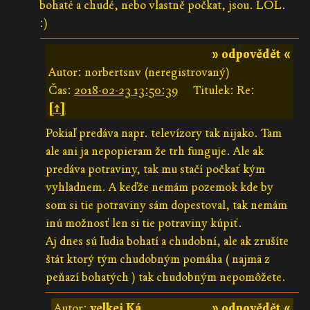
bohaté a chudé, nebo vlastně počkat, jsou. LOL.
:)
» odpovědět «
Autor: norbertsnv (neregistrovaný)
Čas:
2018-02-23 13:50:39
Titulek: Re:
[↑]
Pokiaľ predáva napr. televízory tak nijako. Tam
ale ani ja nepopieram že trh funguje. Ale ak
predáva potraviny, tak mu stačí počkať kým
vyhladnem. A keďže nemám pozemok kde by
som si tie potraviny sám dopestoval, tak nemám
inú možnosť len si tie potraviny kúpiť.
Aj dnes sú ľudia bohatí a chudobní, ale ak zrušíte
štát ktorý tým chudobným pomáha ( najmä z
peňazí bohatých ) tak chudobným nepomôžete.
Autor:
velkej Ká
» odpovědět «