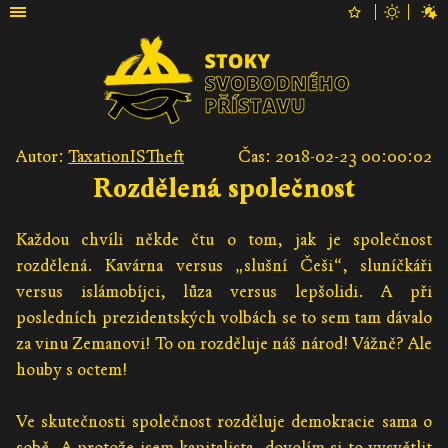
Autor:
TaxationISTheft
Čas: 2018-02-23 00:00:02
Rozdělená společnost
Každou chvíli někde čtu o tom, jak je společnost
rozdělená. Kavárna versus „slušní Češi“, sluníčkáři
versus islámobíjci, lůza versus lepšolidi. A při
posledních prezidentských volbách se to sem tam dávalo
za vinu Zemanovi! To on rozděluje náš národ! Vážně? Ale
houby s octem!
Ve skutečnosti společnost rozděluje demokracie sama o
sobě. A protože jsem kapitalista, dovolím si to vysvětlit