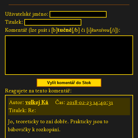
Uživatelské jméno:
Titulek:
Komentář (lze psát i [b]
tučně
[/b] či [i]
kurzívou
[/i]):
Vylít komentář do Stok
Reagujete na tento komentář:
Autor:
velkej Ká
Čas:
2018-02-23 14:40:31
Titulek: Re:
Jo, teoreticky to zní dobře. Prakticky jsou to
bábovičky k rozkopání.