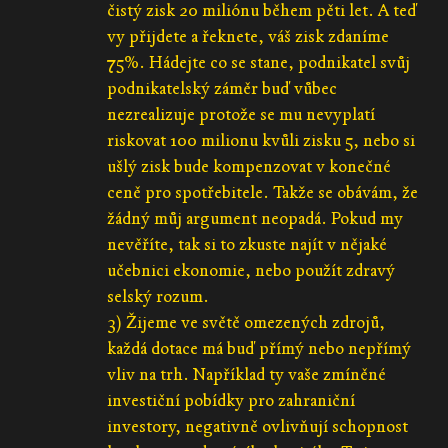
čistý zisk 20 miliónu během pěti let. A teď
vy přijdete a řeknete, váš zisk zdaníme
75%. Hádejte co se stane, podnikatel svůj
podnikatelský záměr buď vůbec
nezrealizuje protože se mu nevyplatí
riskovat 100 milionu kvůli zisku 5, nebo si
ušlý zisk bude kompenzovat v konečné
ceně pro spotřebitele. Takže se obávám, že
žádný můj argument neopadá. Pokud my
nevěříte, tak si to zkuste najít v nějaké
učebnici ekonomie, nebo použít zdravý
selský rozum.
3) Žijeme ve světě omezených zdrojů,
každá dotace má buď přímý nebo nepřímý
vliv na trh. Například ty vaše zmíněné
investiční pobídky pro zahraniční
investory, negativně ovlivňují schopnost