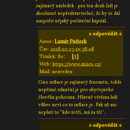
zajímavý následek - pro ten druh lidí je
absolutně nepředstavitelné, že by se dal
naspořit nějaký počáteční kapitál.
» odpovědět «
Autor:
Lumír Pařízek
Čas:
2018-02-23 19:38:08
Titulek: Re:
[↑]
Web:
https://www.mises.cz/
Mail: neuveden
Ono inflace je zajímavý fenomén, tohle
nepřímé zdanění je pro obyčejného
člověka pohroma. Hlavně většina lidí
vůbec neví co to inflace je. Pak už ani
neplatí to "kdo šetří, má za tři".
» odpovědět «