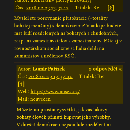
Autor: norbertsnv (neregistrovaný)
Čas:
2018-02-23 13:31:12
Titulek: Re:
[↑]
Myslel ste porovnanie plutokracie (=totality
bohatej menšiny) s demokraciou? V ankape budete
mať ľudí rozdelených na bohatých a chudobných,
resp. na zamestnávateľov a zamestnancov. Ešte aj v
rovnostárskom socializme sa ľudia delili na
kumunistov a nečlenov KSČ.
Autor:
Lumír Pařízek
» odpovědět «
Čas:
2018-02-23 13:37:40
Titulek: Re:
[↑]
Web:
https://www.mises.cz/
Mail: neuveden
Můžete mi prosím vysvětlit, jak vás takový
bohatý člověk přinutí kupovat jeho výrobky.
V dnešní demokracii nejsou lidé rozdělení na