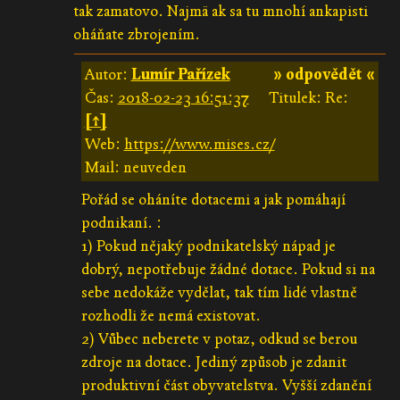
tak zamatovo. Najmä ak sa tu mnohí ankapisti
oháňate zbrojením.
Autor:
Lumír Pařízek
» odpovědět «
Čas:
2018-02-23 16:51:37
Titulek: Re:
[↑]
Web:
https://www.mises.cz/
Mail: neuveden
Pořád se oháníte dotacemi a jak pomáhají
podnikaní. :
1) Pokud nějaký podnikatelský nápad je
dobrý, nepotřebuje žádné dotace. Pokud si na
sebe nedokáže vydělat, tak tím lidé vlastně
rozhodli že nemá existovat.
2) Vůbec neberete v potaz, odkud se berou
zdroje na dotace. Jediný způsob je zdanit
produktivní část obyvatelstva. Vyšší zdanění