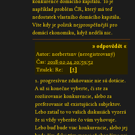
konkurence domácího kapitálu. To je
například problém ČR, který má teď
nedostatek vlastního domácího kapitálu.
Víte kdy je politik nejprospěšnější pro
domácí ekonomiku, když nedělá nic.
» odpovědět «
Autor: norbertsnv (neregistrovaný)
Čas:
2018-02-24 20:59:52
Titulek: Re:
[↑]
1. progresívne zdaňovanie nie sú dotácie.
A už si konečne vyberte, či ste za
rozširovanie konkurencie, alebo za
preferovanie už existujúcich subjektov.
Lebo zatiaľ to vo vašich diskusiách vyzerá
že si vždy vyberáte čo vám vyhovuje.
Lebo buď bude viac konkurencie, alebo jej