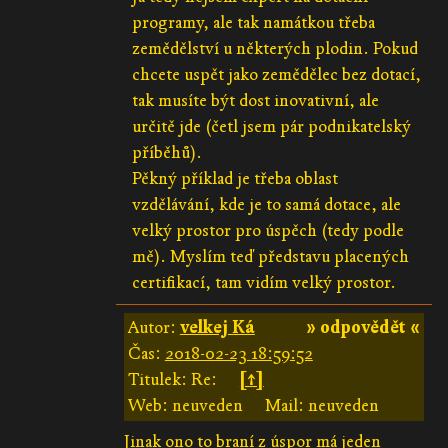
programy, ale tak namátkou třeba
zemědělství u některých plodin. Pokud
chcete uspět jako zemědělec bez dotací,
tak musíte být dost inovativní, ale
určitě jde (četl jsem pár podnikatelský
příběhů).
Pěkný příklad je třeba oblast
vzdělávání, kde je to samá dotace, ale
velký prostor pro úspěch (tedy podle
mě). Myslím teď představu placených
certifikací, tam vidím velký prostor.
Autor:
velkej Ká
» odpovědět «
Čas:
2018-02-23 18:59:52
Titulek: Re:
[↑]
Web: neuveden
Mail: neuveden
Jinak ono to braní z úspor má jeden