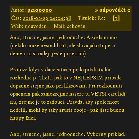
Autor:
pz100000
» odpovědět «
Čas:
2018-02-23 04:04:38
Titulek: Re:
[↑]
Web: neuveden
Mail: schován
Ano, strucne, jasne, jednoduche. A zcela mimo
(nekdo muze nesouhlasit, ale slova jako tupe ci
dementni si radeji jeste posetrim).
Protoze kdyz v dane situaci po kapitalisticku
rozhodne p. Theft, pak to v NEJLEPSIM pripade
dopadne stejne jako pri hlasovani. Pri rozhodnuti
opacnem pak samozrejme nasere tu VETSI cast lidi -
nu, zrejme je to zadouci. Pravda, aby spolecnost
nedelil, mohl by taky zrusit oboje - pak jiste budou
happy fsici.
Ano, strucne, jasne, jednoduche. Vyborny priklad.