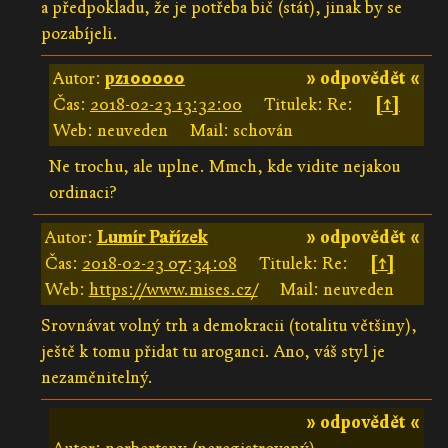
a předpokladu, že je potřeba bič (stát), jinak by se
pozabíjeli.
Autor:
pz100000
» odpovědět «
Čas:
2018-02-23 13:32:00
Titulek: Re:
[↑]
Web: neuveden
Mail: schován
Ne trochu, ale uplne. Mmch, kde vidite nejakou
ordinaci?
Autor:
Lumír Pařízek
» odpovědět «
Čas:
2018-02-23 07:34:08
Titulek: Re:
[↑]
Web:
https://www.mises.cz/
Mail: neuveden
Srovnávat volný trh a demokracii (totalitu většiny),
ještě k tomu přidat tu aroganci. Ano, váš styl je
nezaměnitelný.
» odpovědět «