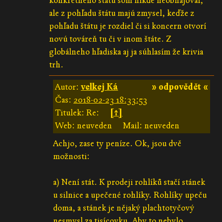
konkrétneho štátu som nikde neobhajoval,
ale z pohľadu štátu majú zmysel, keďže z
pohľadu štátu je rozdiel či si koncern otvorí
novú továreň tu či v inom štáte. Z
globálneho hľadiska aj ja súhlasím že krivia
trh.
Autor:
velkej Ká
» odpovědět «
Čas:
2018-02-23 18:33:53
Titulek: Re:
[↑]
Web: neuveden
Mail: neuveden
Achjo, zase ty peníze. Ok, jsou dvě
možnosti:
a) Není stát. K prodeji rohlíků stačí stánek
u silnice a upečené rohlíky. Rohlíky upeču
doma, a stánek je nějaký plachtotyčový
nesmysl za tisícovku. Aby to nebylo