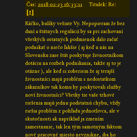
Čas:
2018-02-23 16:33:11
Titulek: Re:
[↑]
Káčko, bulíky vešiate Vy. Nepopieram že bez
daní a štátnych regulácií by sa pri zachovaní
všetkých ostatných podmienok dalo začať
podnikať o niečo ľahšie ( aj keď u nás na
Slovensku zase štát poskytuje živnostníkom
dotáciu na rozbeh podnikania, takže aj to je
otázne ), ale keď si zoberiem že aj terajší
živnostníci majú problém s nedostatkom
zákazníkov tak komu by poskytovali služby
noví živnostníci? Všetky tie vaše trhové
riešenia majú jednu podstatnú chybu, vždy
riešia problém z pohľadu jednotlivca, ale v
skutočnosti ak napríklad ja zmením
zamestnanie, tak len tým samotným faktom
nové pracovné miesto nevznikne, iba ho