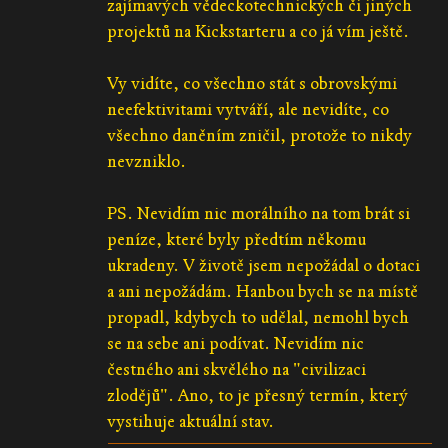
zajímavých vědeckotechnických či jiných
projektů na Kickstarteru a co já vím ještě.
Vy vidíte, co všechno stát s obrovskými
neefektivitami vytváří, ale nevidíte, co
všechno daněním zničil, protože to nikdy
nevzniklo.
PS. Nevidím nic morálního na tom brát si
peníze, které byly předtím někomu
ukradeny. V životě jsem nepožádal o dotaci
a ani nepožádám. Hanbou bych se na místě
propadl, kdybych to udělal, nemohl bych
se na sebe ani podívat. Nevidím nic
čestného ani skvělého na "civilizaci
zlodějů". Ano, to je přesný termín, který
vystihuje aktuální stav.