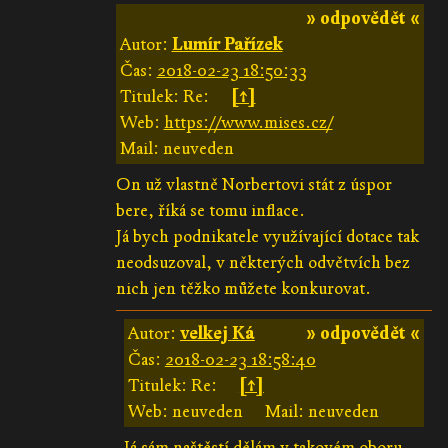
» odpovědět «
Autor:
Lumír Pařízek
Čas:
2018-02-23 18:50:33
Titulek: Re:
[↑]
Web:
https://www.mises.cz/
Mail: neuveden
On už vlastně Norbertovi stát z úspor
bere, říká se tomu inflace.
Já bych podnikatele využívající dotace tak
neodsuzoval, v některých odvětvích bez
nich jen těžko můžete konkurovat.
Autor:
velkej Ká
» odpovědět «
Čas:
2018-02-23 18:58:40
Titulek: Re:
[↑]
Web: neuveden
Mail: neuveden
Já sám naštěstí dělám v takovém oboru,