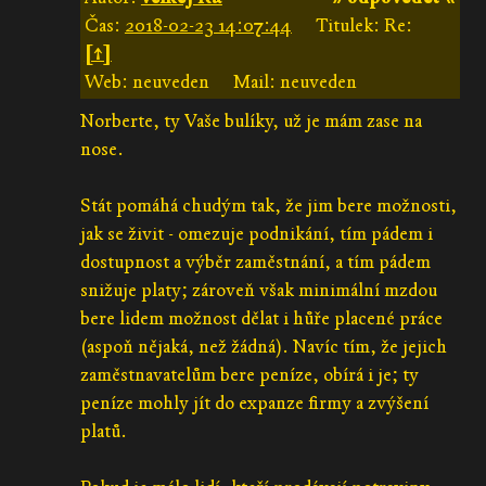
Čas:
2018-02-23 14:07:44
Titulek: Re:
[↑]
Web: neuveden
Mail: neuveden
Norberte, ty Vaše bulíky, už je mám zase na
nose.
Stát pomáhá chudým tak, že jim bere možnosti,
jak se živit - omezuje podnikání, tím pádem i
dostupnost a výběr zaměstnání, a tím pádem
snižuje platy; zároveň však minimální mzdou
bere lidem možnost dělat i hůře placené práce
(aspoň nějaká, než žádná). Navíc tím, že jejich
zaměstnavatelům bere peníze, obírá i je; ty
peníze mohly jít do expanze firmy a zvýšení
platů.