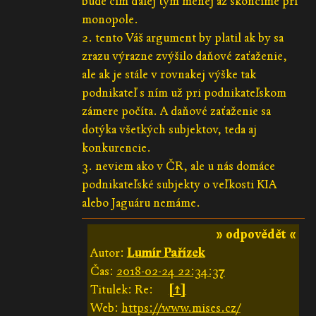
bude čím ďalej tým menej až skončíme pri
monopole.
2. tento Váš argument by platil ak by sa
zrazu výrazne zvýšilo daňové zaťaženie,
ale ak je stále v rovnakej výške tak
podnikateľ s ním už pri podnikateľskom
zámere počíta. A daňové zaťaženie sa
dotýka všetkých subjektov, teda aj
konkurencie.
3. neviem ako v ČR, ale u nás domáce
podnikateľské subjekty o veľkosti KIA
alebo Jaguáru nemáme.
» odpovědět «
Autor:
Lumír Pařízek
Čas:
2018-02-24 22:34:37
Titulek: Re:
[↑]
Web:
https://www.mises.cz/