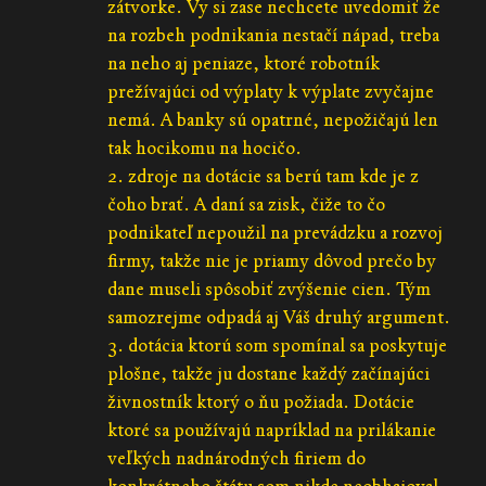
zátvorke. Vy si zase nechcete uvedomiť že
na rozbeh podnikania nestačí nápad, treba
na neho aj peniaze, ktoré robotník
prežívajúci od výplaty k výplate zvyčajne
nemá. A banky sú opatrné, nepožičajú len
tak hocikomu na hocičo.
2. zdroje na dotácie sa berú tam kde je z
čoho brať. A daní sa zisk, čiže to čo
podnikateľ nepoužil na prevádzku a rozvoj
firmy, takže nie je priamy dôvod prečo by
dane museli spôsobiť zvýšenie cien. Tým
samozrejme odpadá aj Váš druhý argument.
3. dotácia ktorú som spomínal sa poskytuje
plošne, takže ju dostane každý začínajúci
živnostník ktorý o ňu požiada. Dotácie
ktoré sa používajú napríklad na prilákanie
veľkých nadnárodných firiem do