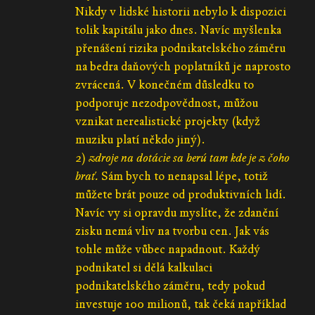
Nikdy v lidské historii nebylo k dispozici
tolik kapitálu jako dnes. Navíc myšlenka
přenášení rizika podnikatelského záměru
na bedra daňových poplatníků je naprosto
zvrácená. V konečném důsledku to
podporuje nezodpovědnost, můžou
vznikat nerealistické projekty (když
muziku platí někdo jiný).
2)
zdroje na dotácie sa berú tam kde je z čoho
brať.
Sám bych to nenapsal lépe, totiž
můžete brát pouze od produktivních lidí.
Navíc vy si opravdu myslíte, že zdanění
zisku nemá vliv na tvorbu cen. Jak vás
tohle může vůbec napadnout. Každý
podnikatel si dělá kalkulaci
podnikatelského záměru, tedy pokud
investuje 100 milionů, tak čeká například