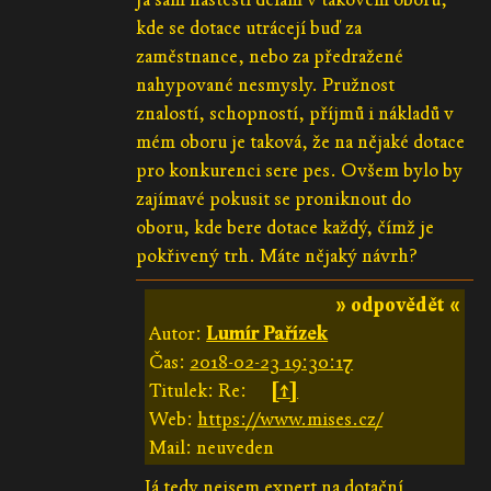
kde se dotace utrácejí buď za
zaměstnance, nebo za předražené
nahypované nesmysly. Pružnost
znalostí, schopností, příjmů i nákladů v
mém oboru je taková, že na nějaké dotace
pro konkurenci sere pes. Ovšem bylo by
zajímavé pokusit se proniknout do
oboru, kde bere dotace každý, čímž je
pokřivený trh. Máte nějaký návrh?
» odpovědět «
Autor:
Lumír Pařízek
Čas:
2018-02-23 19:30:17
Titulek: Re:
[↑]
Web:
https://www.mises.cz/
Mail: neuveden
Já tedy nejsem expert na dotační