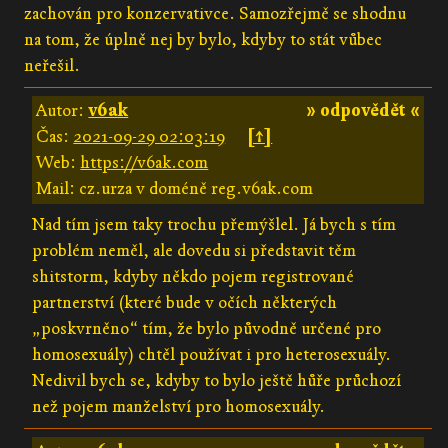
zachován pro konzervativce. Samozřejmě se shodnu
na tom, že úplně nej by bylo, kdyby to stát vůbec
neřešil.
Autor:
v6ak
» odpovědět «
Čas:
2021-09-29 02:03:19
[↑]
Web:
https://v6ak.com
Mail: cz.urza v doméně reg.v6ak.com
Nad tím jsem taky trochu přemýšlel. Já bych s tím
problém neměl, ale dovedu si představit těm
shitstorm, kdyby někdo pojem registrované
partnerství (které bude v očích některých
„poskvrněno“ tím, že bylo původně určené pro
homosexuály) chtěl používat i pro heterosexuály.
Nedivil bych se, kdyby to bylo ještě hůře průchozí
než pojem manželství pro homosexuály.