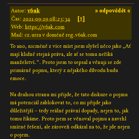
Autor:
v6ak
» odpovědět «
Čas:
2021-09-29 08:23:34
[↑]
Web:
https://v6ak.com
Mail: cz.urza v doméně reg.v6ak.com
To ano, nicméně z více míst jsem slyšel něco jako „Ať
mají klidně stejná práva, ale ať se tomu neříká
manželství.“. Proto jsem to sepsal a věnuji se zde
primárně pojmu, který z nějakého důvodu budu
emoce.
Na druhou stranu mi přijde, že tato diskuze o pojmu
má potenciál zablokovat to, co mi přijde jako
důležitější – tedy reálné právní dopady, nejen to, jak
tomu říkáme. Proto jsem se věnoval pojmu a navrhl
smírné řešení, ale zároveň odkázal na to, že jde nejen
o pojem.