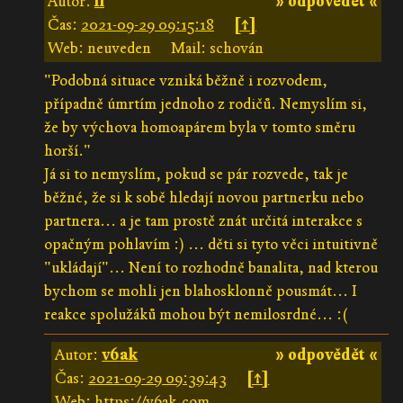
Autor:
li
» odpovědět «
Čas:
2021-09-29 09:15:18
[↑]
Web: neuveden
Mail: schován
"Podobná situace vzniká běžně i rozvodem,
případně úmrtím jednoho z rodičů. Nemyslím si,
že by výchova homoapárem byla v tomto směru
horší."
Já si to nemyslím, pokud se pár rozvede, tak je
běžné, že si k sobě hledají novou partnerku nebo
partnera... a je tam prostě znát určitá interakce s
opačným pohlavím :) ... děti si tyto věci intuitivně
"ukládají"... Není to rozhodně banalita, nad kterou
bychom se mohli jen blahosklonně pousmát... I
reakce spolužáků mohou být nemilosrdné... :(
Autor:
v6ak
» odpovědět «
Čas:
2021-09-29 09:39:43
[↑]
Web:
https://v6ak.com