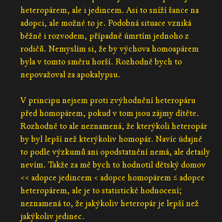
heteropárem, ale i jedincem. Asi to sníží šance na
adopci, ale možné to je. Podobná situace vzniká
běžně i rozvodem, případně úmrtím jednoho z
rodičů. Nemyslím si, že by výchova homoapárem
byla v tomto směru horší. Rozhodně bych to
nepovažoval za apokalypsu.
V principu nejsem proti zvýhodnění heteropáru
před homopárem, pokud v tom jsou zájmy dítěte.
Rozhodně to ale neznamená, že kterýkoli heteropár
by byl lepší než kterýkoliv homopár. Navíc údajně
to podle výzkumů ani opodstatnění nemá, ale detaily
nevím. Takže za mě bych to hodnotil dětský domov
<< adopce jedincem < adopce homopárem ≤ adopce
heteropárem, ale je to statistické hodnocení;
neznamená to, že jakýkoliv heteropár je lepší než
jakýkoliv jedinec.