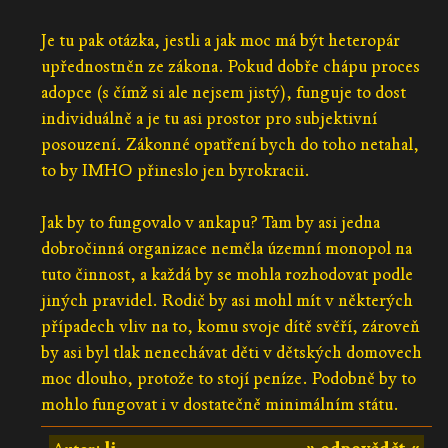
Je tu pak otázka, jestli a jak moc má být heteropár
upřednostněn ze zákona. Pokud dobře chápu proces
adopce (s čímž si ale nejsem jistý), funguje to dost
individuálně a je tu asi prostor pro subjektivní
posouzení. Zákonné opatření bych do toho netahal,
to by IMHO přineslo jen byrokracii.
Jak by to fungovalo v ankapu? Tam by asi jedna
dobročinná organizace neměla územní monopol na
tuto činnost, a každá by se mohla rozhodovat podle
jiných pravidel. Rodič by asi mohl mít v některých
případech vliv na to, komu svoje dítě svěří, zároveň
by asi byl tlak nenechávat děti v dětských domovech
moc dlouho, protože to stojí peníze. Podobně by to
mohlo fungovat i v dostatečně minimálním státu.