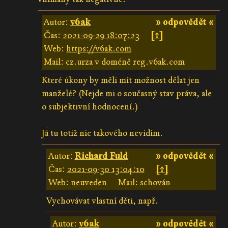
Autor:
v6ak
» odpovědět «
Čas:
2021-09-29 18:07:23
[↑]
Web:
https://v6ak.com
Mail: cz.urza v doméně reg.v6ak.com
Které úkony by měli mít možnost dělat jen
manželé? (Nejde mi o současný stav práva, ale
o subjektivní hodnocení.)
Já tu totiž nic takového nevidím.
Autor:
Richard Fuld
» odpovědět «
Čas:
2021-09-30 13:04:10
[↑]
Web: neuveden
Mail: schován
Vychovávat vlastní děti, např.
Autor:
v6ak
» odpovědět «