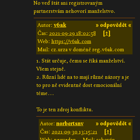
No veď štát ani registrovaným
partnerstvám nehovorí manželstvo.
Autor:
v6ak
» odpovědět «
Čas:
2021-09-29 18:02:58
[↑]
Web:
https://v6ak.com
Mail: cz.urza v doméně reg.v6ak.com
1. Stát určuje, čemu se říká manželství.
Všem stejně.
2. Různí lidé na to mají různé názory a je
to pro ně evidentně dost emocionální
téme…
To je ten zdroj konfliktu.
Autor:
norbertsnv
» odpovědět «
Čas:
2021-09-30 13:15:21
[↑]
Web: neuveden
Mail: schován