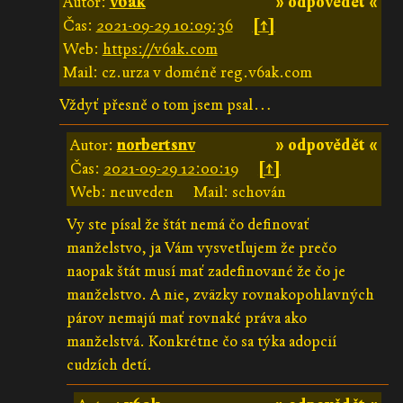
Autor:
v6ak
» odpovědět «
Čas:
2021-09-29 10:09:36
[↑]
Web:
https://v6ak.com
Mail: cz.urza v doméně reg.v6ak.com
Vždyť přesně o tom jsem psal…
Autor:
norbertsnv
» odpovědět «
Čas:
2021-09-29 12:00:19
[↑]
Web: neuveden
Mail: schován
Vy ste písal že štát nemá čo definovať
manželstvo, ja Vám vysvetľujem že prečo
naopak štát musí mať zadefinované že čo je
manželstvo. A nie, zväzky rovnakopohlavných
párov nemajú mať rovnaké práva ako
manželstvá. Konkrétne čo sa týka adopcií
cudzích detí.