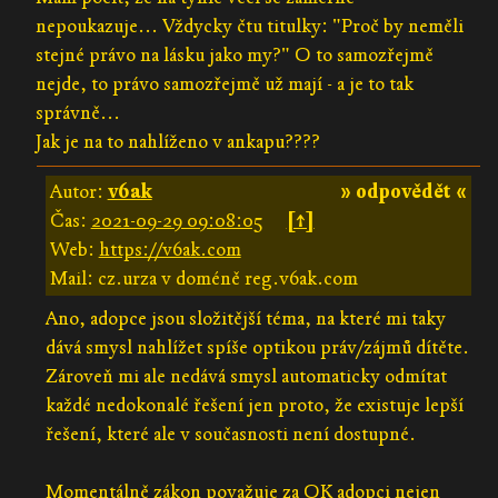
nepoukazuje... Vždycky čtu titulky: "Proč by neměli
stejné právo na lásku jako my?" O to samozřejmě
nejde, to právo samozřejmě už mají - a je to tak
správně...
Jak je na to nahlíženo v ankapu????
Autor:
v6ak
» odpovědět «
Čas:
2021-09-29 09:08:05
[↑]
Web:
https://v6ak.com
Mail: cz.urza v doméně reg.v6ak.com
Ano, adopce jsou složitější téma, na které mi taky
dává smysl nahlížet spíše optikou práv/zájmů dítěte.
Zároveň mi ale nedává smysl automaticky odmítat
každé nedokonalé řešení jen proto, že existuje lepší
řešení, které ale v současnosti není dostupné.
Momentálně zákon považuje za OK adopci nejen