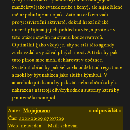
manželství jako svazek muže a ženy), ale nijak šíleně
mě nepobuřuje ani opak. Zato mi celkem vadí
progresivističní aktivisté, dokud hrozí nějaké
nucení přijímat jejich pohled na věc, a proto se v
této otázce stavím na stranu konzervativců.
Optimální (jako vždy) je, aby se stát této agendy
zcela vzdal a využíval plných mocí. A třeba by pak
tuto plnou moc mohl deklarovat v občance.
Svatební obřad by pak šel zcela oddělit od registrace
a mohl by být nabízen jako služba kýmkoli. V
anarchokapitalismu by pak stát nebo občanka byla
nahrazena nástroji důvěryhodnou autority která by
jen neměla monopol.
Autor:
Mojejmeno
» odpovědět «
Čas:
2021-09-29 07:07:09
Web: neuveden
Mail: schován