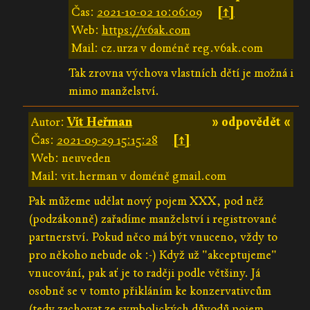
Čas:
2021-10-02 10:06:09
[↑]
Web:
https://v6ak.com
Mail: cz.urza v doméně reg.v6ak.com
Tak zrovna výchova vlastních dětí je možná i
mimo manželství.
Autor:
Vít Heřman
» odpovědět «
Čas:
2021-09-29 15:15:28
[↑]
Web: neuveden
Mail: vit.herman v doméně gmail.com
Pak můžeme udělat nový pojem XXX, pod něž
(podzákonně) zařadíme manželství i registrované
partnerství. Pokud něco má být vnuceno, vždy to
pro někoho nebude ok :-) Když už "akceptujeme"
vnucování, pak ať je to raději podle většiny. Já
osobně se v tomto přikláním ke konzervativcům
(tedy zachovat ze symbolických důvodů pojem