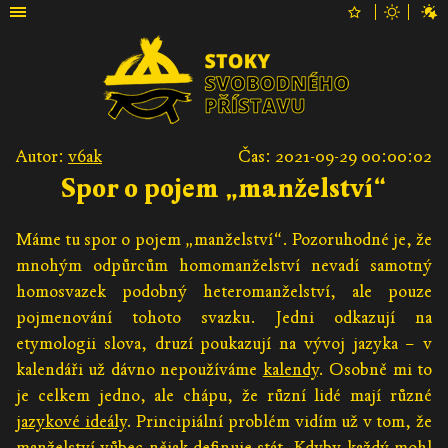
Autor:
v6ak
Čas: 2021-09-29 00:00:02
Spor o pojem „manželství“
Máme tu spor o pojem „manželství“. Pozoruhodné je, že
mnohým odpůrcům homomanželství nevadí samotný
homosvazek podobný heteromanželství, ale pouze
pojmenování tohoto svazku. Jedni odkazují na
etymologii slova, druzí poukazují na vývoj jazyka – v
kalendáři už dávno nepoužíváme
kalendy
. Osobně mi to
je celkem jedno, ale chápu, že různí lidé mají různé
jazykové ideály
. Principiální problém vidím už v tom, že
manželství vůbec nějak definuje stát. Kdyby každý mohl