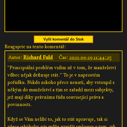
Vylít komentář do Stok
Reagujete na tento komentář:
Autor:
Richard Fuld
Čas:
2021-09-29 11:44:25
"Principiální problém vidím už v tom, že manželství
vůbec nějak definuje stát." To je v naprostém
pořádku. Nikdo nikoho přece nenutí, aby vstoupil s
někým do manželství a tím se zařadil mezi subjekty,
jež mají díky právnímu řádu související práva a
povinnosti.
Když se Vám nelíbí to, jak to stát upravuje, tak si
přece jakýkoliv pár může uzavřít smlouvu o tom, jak