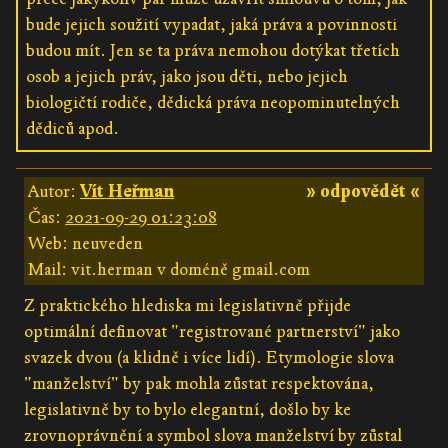
bude jejich soužití vypadat, jaká práva a povinnosti
budou mít. Jen se ta práva nemohou dotýkat třetích
osob a jejich práv, jako jsou děti, nebo jejich
biologičtí rodiče, dědická práva neopominutelných
dědiců apod.
Autor:
Vít Heřman
» odpovědět «
Čas:
2021-09-29 01:23:08
Web: neuveden
Mail: vit.herman v doméně gmail.com
Z praktického hlediska mi legislativně přijde
optimální definovat "registrované partnerství" jako
svazek dvou (a klidně i více lidí). Etymologie slova
"manželství" by pak mohla zůstat respektována,
legislativně by to bylo elegantní, došlo by ke
zrovnoprávnění a symbol slova manželství by zůstal