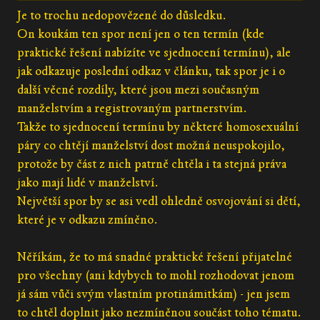
Je to trochu nedopovězené do důsledku.
On koukám ten spor není jen o ten termín (kde
praktické řešení nabízíte ve sjednocení termínu), ale
jak odkazuje poslední odkaz v článku, tak spor je i o
další věcné rozdíly, které jsou mezi současným
manželstvím a registrovaným partnerstvím.
Takže to sjednocení termínu by některé homosexuální
páry co chtějí manželství dost možná neuspokojilo,
protože by část z nich patrně chtěla i ta stejná práva
jako mají lidé v manželství.
Největší spor by se asi vedl ohledně osvojování si dětí,
které je v odkazu zmíněno.
Něříkám, že to má snadné praktické řešení přijatelné
pro všechny (ani kdybych to mohl rozhodovat jenom
já sám vůči svým vlastním protinámitkám) - jen jsem
to chtěl doplnit jako nezmíněnou součást toho tématu.