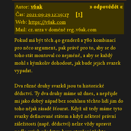
Autor:
v6ak
» odpovědět «
Čas:
2021-09-29 12:19:17
[↑]
Web:
https://v6ak.com
Mail: cz.urza v doméně reg.v6ak.com
Pokud má být těch 40 genderů a 780 kombinací
pro něco argument, pak právě pro to, aby se do
toho stát montoval co nejméně, a aby se každý
mohl s kýmkoliv dohodout, jak bude jejich svazek
vypadat.
Dva různé druhy svazků jsou tu historické
dědictví. Ty dva druhy máme už dnes, a nepřijde
mi jako dobrý nápad bez souhlasu těchto lidí jim do
toho nějak zásadě šťourat. Když už tedy máme tyto
svazky definované státem a když některé právní
záležitosti (např. dědictví) nelze vždy upravit