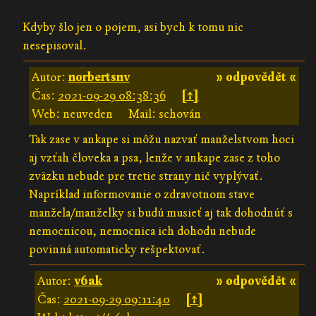
Kdyby šlo jen o pojem, asi bych k tomu nic
nesepisoval.
Autor:
norbertsnv
» odpovědět «
Čas:
2021-09-29 08:38:36
[↑]
Web: neuveden
Mail: schován
Tak zase v ankape si môžu nazvať manželstvom hoci
aj vzťah človeka a psa, lenže v ankape zase z toho
zväzku nebude pre tretie strany nič vyplývať.
Napríklad informovanie o zdravotnom stave
manžela/manželky si budú musieť aj tak dohodnúť s
nemocnicou, nemocnica ich dohodu nebude
povinná automaticky rešpektovať.
Autor:
v6ak
» odpovědět «
Čas:
2021-09-29 09:11:40
[↑]