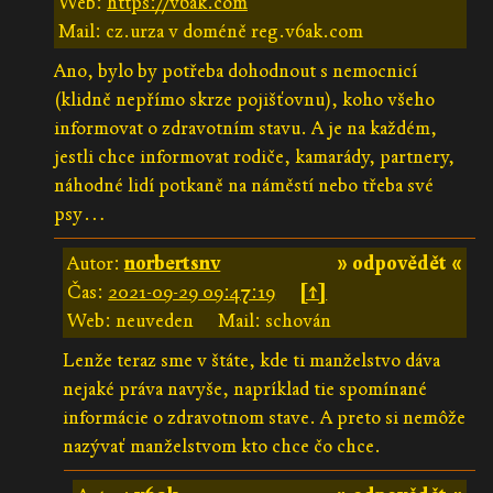
Web:
https://v6ak.com
Mail: cz.urza v doméně reg.v6ak.com
Ano, bylo by potřeba dohodnout s nemocnicí
(klidně nepřímo skrze pojišťovnu), koho všeho
informovat o zdravotním stavu. A je na každém,
jestli chce informovat rodiče, kamarády, partnery,
náhodné lidí potkaně na náměstí nebo třeba své
psy…
Autor:
norbertsnv
» odpovědět «
Čas:
2021-09-29 09:47:19
[↑]
Web: neuveden
Mail: schován
Lenže teraz sme v štáte, kde ti manželstvo dáva
nejaké práva navyše, napríklad tie spomínané
informácie o zdravotnom stave. A preto si nemôže
nazývať manželstvom kto chce čo chce.