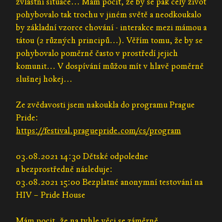
zvláštní situace... Mám pocit, že by se pak celý život
pohybovalo tak trochu v jiném světě a neodkoukalo
by základní vzorce chování - interakce mezi mámou a
tátou (2 různých principů...). Věřím tomu, že by se
pohybovalo poměrně často v prostředí jejich
komunit... V dospívání můžou mít v hlavě poměrně
slušnej hokej...
Ze zvědavosti jsem nakoukla do programu Prague
Pride:
https://festival.praguepride.com/cs/program
03.08.2021 14:30 Dětské odpoledne
a bezprostředně následuje:
03.08.2021 15:00 Bezplatné anonymní testování na
HIV – Pride House
Mám pocit, že na tyhle věci se záměrně