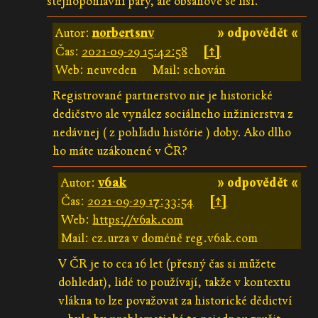
stejnopohlavní páry, ale obsahově se liší.
Autor:
norbertsnv
» odpovědět «
Čas:
2021-09-29 15:42:58
[↑]
Web: neuveden
Mail: schován
Registrované partnerstvo nie je historické
dedičstvo ale vynález sociálneho inžinierstva z
nedávnej ( z pohľadu histórie ) doby. Ako dlho
ho máte uzákonené v ČR?
Autor:
v6ak
» odpovědět «
Čas:
2021-09-29 17:33:54
[↑]
Web:
https://v6ak.com
Mail: cz.urza v doméně reg.v6ak.com
V ČR je to cca 16 let (přesný čas si můžete
dohledat), lidé to používají, takže v kontextu
vlákna to lze považovat za historické dědictví