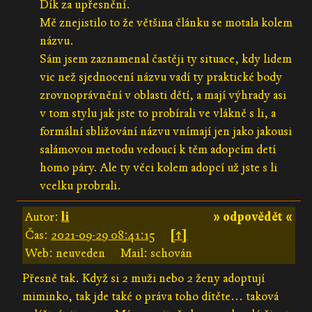
Dík za upřesnění.
Mě znejistilo to že většina článku se motala kolem
názvu.
Sám jsem zaznamenal častěji ty situace, kdy lidem
vic než sjednocení názvu vadí ty praktické body
zrovnoprávnění v oblasti dětí, a mají výhrady asi
v tom stylu jak jste to probírali ve vlákně s li, a
formální sbližování názvu vnímají jen jako jakousi
salámovou metodu vedoucí k těm adopcím detí
homo páry. Ale ty věci kolem adopcí už jste s li
vcelku probrali.
Autor:
li
» odpovědět «
Čas:
2021-09-29 08:41:15
[↑]
Web: neuveden
Mail: schován
Přesně tak. Když si 2 muži nebo 2 ženy adoptují
miminko, tak jde také o práva toho dítěte... taková