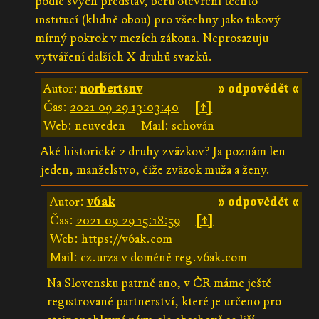
podle svých představ, beru otevření těchto
institucí (klidně obou) pro všechny jako takový
mírný pokrok v mezích zákona. Neprosazuju
vytváření dalších X druhů svazků.
Autor:
norbertsnv
» odpovědět «
Čas:
2021-09-29 13:03:40
[↑]
Web: neuveden
Mail: schován
Aké historické 2 druhy zväzkov? Ja poznám len
jeden, manželstvo, čiže zväzok muža a ženy.
Autor:
v6ak
» odpovědět «
Čas:
2021-09-29 15:18:59
[↑]
Web:
https://v6ak.com
Mail: cz.urza v doméně reg.v6ak.com
Na Slovensku patrně ano, v ČR máme ještě
registrované partnerství, které je určeno pro