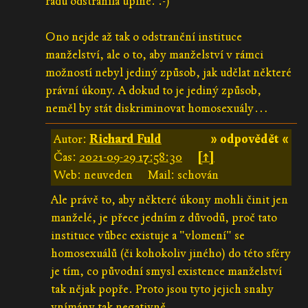
řádu odstranila úplně. :-)
Ono nejde až tak o odstranění instituce
manželství, ale o to, aby manželství v rámci
možností nebyl jediný způsob, jak udělat některé
právní úkony. A dokud to je jediný způsob,
neměl by stát diskriminovat homosexuály…
Autor:
Richard Fuld
» odpovědět «
Čas:
2021-09-29 17:58:30
[↑]
Web: neuveden
Mail: schován
Ale právě to, aby některé úkony mohli činit jen
manželé, je přece jedním z důvodů, proč tato
instituce vůbec existuje a "vlomení" se
homosexuálů (či kohokoliv jiného) do této sféry
je tím, co původní smysl existence manželství
tak nějak popře. Proto jsou tyto jejich snahy
vnímány tak negativně.