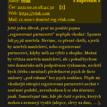
Autor:
v6ak
» odpovědět «
Čas:
2021-09-29 08:41:30
[↑]
Web:
https://v6ak.com
Mail: cz.urza v doméně reg.v6ak.com
Ještě jeden důvod, proč mi použití pojmu
„registrované partnerství“ nepřijde vhodné: Spousta
lidí jej již uzavřela. Nevíme, co přesně chtěli, a jestli
by uzavřeli manželství, nebo registrované
partnerství, kdyby měli na výběr z obojího. Možná
by většina uzavřela manželství, ale i pokud bychom
tuto domněnku měli podpořenou výzkumem, nechtěl
bych (třeba i menšině) předefinovat jejich de facto
smlouvy „pod rukama“ bez jejich souhlasu. Přijde mi
vhodnější stávající registrovaná partnerství nechat v
současné podobě, nerozhodnou-li se oba účastníci
jinak. Samozřejmě tam, kde jde čistě o práva, kterých
mohou a nemusejí využít (adopce, slevy na dani, …),