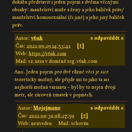
dokážu představit i jeden pojem s dvěma věcnými
obsahy: manželství muže a ženy a jeho balíček práv/
manželství homosexuální (či jiné) a jeho jiný balíček
práv.
Autor:
v6ak
» odpovědět «
Čas:
2021-09-29 14:53:41
[↑]
Web:
https://v6ak.com
Mail: cz.urza v doméně reg.v6ak.com
Ano. Jeden pojem pro dvě různé věci je sice
teoreticky možný, ale přijde mi to jako ta asi
nejhorší možná varianta – byl by to nejen dvojí
metr, ale zároveň zmatek v pojmech.
Autor:
Mojejmeno
» odpovědět «
Čas:
2021-09-30 08:27:50
[↑]
Web: neuveden
Mail: schován