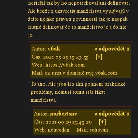
neriešil tak by ho nepotreboval ani definovať.
Ale keďže z uzavretia manželstva vyplývajú v
štáte nejaké práva a povinnosti tak je naopak
nutné definovať čo to manželstvo je a čo nie
je.
Autor:
v6ak
» odpovědět «
Čas:
2021-09-29 15:23:55
[↑]
Web:
https://v6ak.com
Mail: cz.urza v doméně reg.v6ak.com
To ano. Ale jsou-li s tím pojmem praktické
problémy, nemusí tomu stát říkat
manželství.
Autor:
norbertsnv
» odpovědět «
Čas:
2021-09-29 15:45:20
[↑]
Web: neuveden
Mail: schován