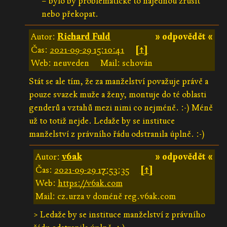
– bylo by problematické to najednou zrušit
nebo překopat.
Autor:
Richard Fuld
» odpovědět «
Čas:
2021-09-29 15:10:41
[↑]
Web: neuveden
Mail: schován
Stát se ale tím, že za manželství považuje právě a
pouze svazek muže a ženy, montuje do té oblasti
genderů a vztahů mezi nimi co nejméně. :-) Méně
už to totiž nejde. Ledaže by se instituce
manželství z právního řádu odstranila úplně. :-)
Autor:
v6ak
» odpovědět «
Čas:
2021-09-29 17:53:35
[↑]
Web:
https://v6ak.com
Mail: cz.urza v doméně reg.v6ak.com
> Ledaže by se instituce manželství z právního