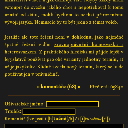
vstoupit do svazku jakého chce a nepotřeboval k tomu
uznání od státu, mohli bychom to nechat přirozenému
vývoji jazyka. Nemuselo by to být jedno z témat voleb.
Jestliže ale toto řešení není v dohlednu, jako nejméně
špatné řešení vidím
zrovnoprávnění homosvazku s
heterosvazkem
. Z praktického hlediska mi přijde lepší v
legislativě používat pro obě varianty jednotný termín, ať
už je jakýkoliv. Klidně i zcela nový termín, který se bude
používat jen v právničině.
» komentáře (68) «
Přečtení: 65840
Uživatelské jméno:
Titulek:
Komentář (lze psát i [b]
tučně
[/b] či [i]
kurzívou
[/i]):