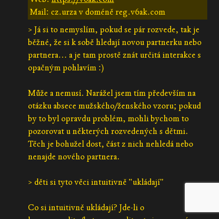
Mail: cz.urza v doméně reg.v6ak.com
> Já si to nemyslím, pokud se pár rozvede, tak je
běžné, že si k sobě hledají novou partnerku nebo
partnera... a je tam prostě znát určitá interakce s
opačným pohlavím :)
Může a nemusí. Narážel jsem tím především na
otázku absece mužského/ženského vzoru; pokud
by to byl opravdu problém, mohli bychom to
pozorovat u některých rozvedených s dětmi.
Těch je bohužel dost, část z nich nehledá nebo
nenajde nového partnera.
> děti si tyto věci intuitivně "ukládají"
Co si intuitivně ukládají? Jde-li o