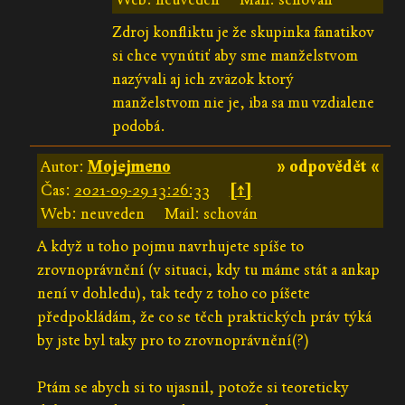
Zdroj konfliktu je že skupinka fanatikov
si chce vynútiť aby sme manželstvom
nazývali aj ich zväzok ktorý
manželstvom nie je, iba sa mu vzdialene
podobá.
Autor:
Mojejmeno
» odpovědět «
Čas:
2021-09-29 13:26:33
[↑]
Web: neuveden
Mail: schován
A když u toho pojmu navrhujete spíše to
zrovnoprávnění (v situaci, kdy tu máme stát a ankap
není v dohledu), tak tedy z toho co píšete
předpokládám, že co se těch praktických práv týká
by jste byl taky pro to zrovnoprávnění(?)
Ptám se abych si to ujasnil, potože si teoreticky