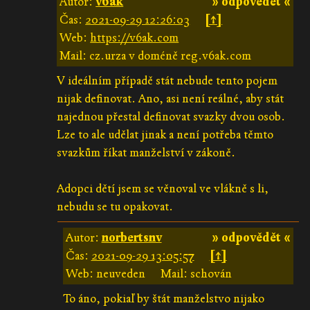
Autor:
v6ak
» odpovědět «
Čas:
2021-09-29 12:26:03
[↑]
Web:
https://v6ak.com
Mail: cz.urza v doméně reg.v6ak.com
V ideálním případě stát nebude tento pojem
nijak definovat. Ano, asi není reálné, aby stát
najednou přestal definovat svazky dvou osob.
Lze to ale udělat jinak a není potřeba těmto
svazkům říkat manželství v zákoně.
Adopci dětí jsem se věnoval ve vlákně s li,
nebudu se tu opakovat.
Autor:
norbertsnv
» odpovědět «
Čas:
2021-09-29 13:05:57
[↑]
Web: neuveden
Mail: schován
To áno, pokiaľ by štát manželstvo nijako