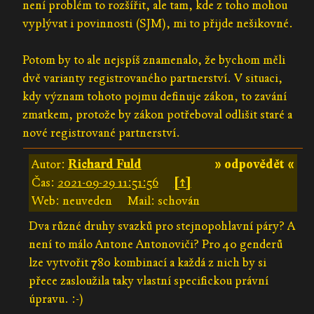
není problém to rozšířit, ale tam, kde z toho mohou
vyplývat i povinnosti (SJM), mi to přijde nešikovné.
Potom by to ale nejspíš znamenalo, že bychom měli
dvě varianty registrovaného partnerství. V situaci,
kdy význam tohoto pojmu definuje zákon, to zavání
zmatkem, protože by zákon potřeboval odlišit staré a
nové registrované partnerství.
Autor:
Richard Fuld
» odpovědět «
Čas:
2021-09-29 11:51:56
[↑]
Web: neuveden
Mail: schován
Dva různé druhy svazků pro stejnopohlavní páry? A
není to málo Antone Antonoviči? Pro 40 genderů
lze vytvořit 780 kombinací a každá z nich by si
přece zasloužila taky vlastní specifickou právní
úpravu. :-)