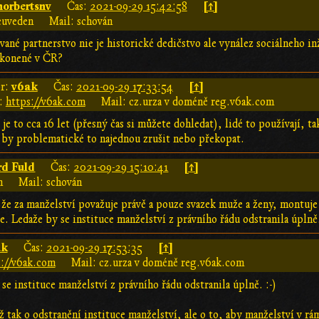
norbertsnv
[↑]
Čas:
2021-09-29 15:42:58
euveden
Mail: schován
vané partnerstvo nie je historické dedičstvo ale vynález sociálneho in
ákonené v ČR?
v6ak
[↑]
r:
Čas:
2021-09-29 17:33:54
:
https://v6ak.com
Mail: cz.urza v doméně reg.v6ak.com
je to cca 16 let (přesný čas si můžete dohledat), lidé to používají, t
by problematické to najednou zrušit nebo překopat.
rd Fuld
[↑]
Čas:
2021-09-29 15:10:41
n
Mail: schován
, že za manželství považuje právě a pouze svazek muže a ženy, montuj
de. Ledaže by se instituce manželství z právního řádu odstranila úplně.
ak
[↑]
Čas:
2021-09-29 17:53:35
s://v6ak.com
Mail: cz.urza v doméně reg.v6ak.com
se instituce manželství z právního řádu odstranila úplně. :-)
 tak o odstranění instituce manželství, ale o to, aby manželství v r