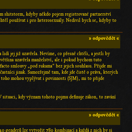
těm shitstorm, kdyby někdo pojem registrované partnerství
těl používat i pro heterosexuály. Nedivil bych se, kdyby to
» odpovědět «
idí jej již uzavřela. Nevíme, co přesně chtěli, a jestli by
většina uzavřela manželství, ale i pokud bychom tuto
acto smlouvy „pod rukama“ bez jejich souhlasu. Přijde mi
častníci jinak. Samozřejmě tam, kde jde čistě o práva, kterých
z toho mohou vyplývat i povinnosti (SJM), mi to přijde
V situaci, kdy význam tohoto pojmu definuje zákon, to zavání
» odpovědět «
0 genderů lze vytvořit 780 kombinací a každá z nich by si