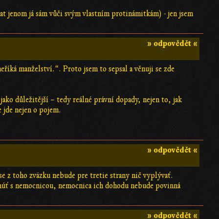
at jenom já sám vůči svým vlastním protinámitkám) - jen jsem
» odpovědět «
neříká manželství.“. Proto jsem to sepsal a věnuji se zde
ako důležitější – tedy reálné právní dopady, nejen to, jak
e jde nejen o pojem.
» odpovědět «
se z toho zväzku nebude pre tretie strany nič vyplývať.
dnúť s nemocnicou, nemocnica ich dohodu nebude povinná
» odpovědět «