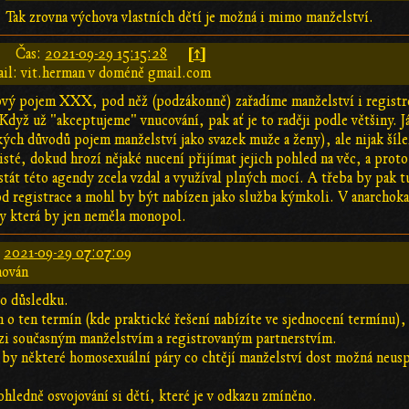
Tak zrovna výchova vlastních dětí je možná i mimo manželství.
[↑]
Čas:
2021-09-29 15:15:28
il: vit.herman v doméně gmail.com
vý pojem XXX, pod něž (podzákonně) zařadíme manželství i registro
Když už "akceptujeme" vnucování, pak ať je to raději podle většiny. 
ých důvodů pojem manželství jako svazek muže a ženy), ale nijak šíl
isté, dokud hrozí nějaké nucení přijímat jejich pohled na věc, a prot
e stát této agendy zcela vzdal a využíval plných mocí. A třeba by pa
 od registrace a mohl by být nabízen jako služba kýmkoli. V anarchok
y která by jen neměla monopol.
:
2021-09-29 07:07:09
hován
do důsledku.
o ten termín (kde praktické řešení nabízíte ve sjednocení termínu), al
ezi současným manželstvím a registrovaným partnerstvím.
by některé homosexuální páry co chtějí manželství dost možná neuspok
 ohledně osvojování si dětí, které je v odkazu zmíněno.