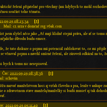
aktické řešení přijatelné pro všechny (ani kdybych to mohl rozhodov
něnou součást toho tématu.
[↑]
21-09-29 08:23:34
Mail: cz.urza v doméně reg.v6ak.com
st jsem slyšel něco jako „Ať mají klidně stejná práva, ale ať se tomu 
 nějakého důvodu budu emoce.
e, že tato diskuze o pojmu má potenciál zablokovat to, co mi přijde j
e věnoval pojmu a navrhl smírné řešení, ale zároveň odkázal na to, ž
si bych k tomu nic nesepisoval.
[↑]
Čas:
2021-09-29 08:38:36
il: schován
môžu nazvať manželstvom hoci aj vzťah človeka a psa, lenže v ankape za
ie o zdravotnom stave manžela/manželky si budú musieť aj tak doho
vať.
[↑]
as:
2021-09-29 09:11:40