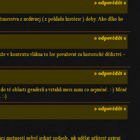
» odpovědět «
žinierstva z nedávnej ( z pohľadu histórie ) doby. Ako dlho ho
» odpovědět «
akže v kontextu vlákna to lze považovat za historické dědictví –
» odpovědět «
e do té oblasti genderů a vztahů mezi nimi co nejméně. :-) Méně
 :-)
» odpovědět «
ámci možností nebyl jediný způsob, jak udělat některé právní