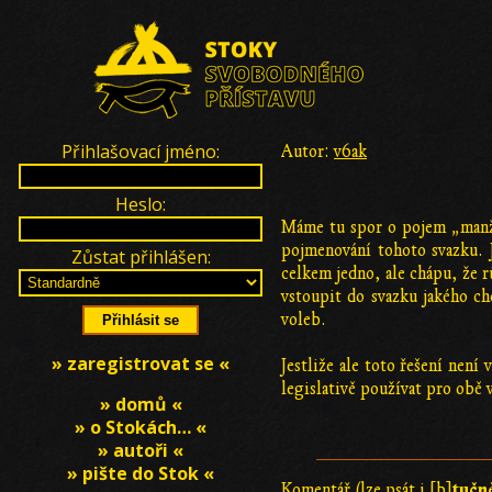
Přihlašovací jméno:
Autor:
v6ak
Heslo:
Máme tu spor o pojem „manž
pojmenování tohoto svazku. 
Zůstat přihlášen:
celkem jedno, ale chápu, že r
vstoupit do svazku jakého c
voleb.
» zaregistrovat se «
Jestliže ale toto řešení není
legislativě používat pro obě v
» domů «
» o Stokách… «
» autoři «
» pište do Stok «
tučn
Komentář (lze psát i [b]