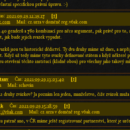
vlastní specifickou právní úpravu. :-)
[↑]
as:
2021-09-29 12:19:17
ak.com
Mail: cz.urza v doméně reg.v6ak.com
 40 genderů a 780 kombinací pro něco argument, pak právě pro to, a
 jak bude jejich svazek vypadat.
azků jsou tu historické dědictví. Ty dva druhy máme už dnes, a nepři
at. Když už tedy máme tyto svazky definované státem a když některé pr
ru otevření těchto institucí (klidně obou) pro všechny jako takový 
tsnv
[↑]
Čas:
2021-09-29 13:03:40
n
Mail: schován
 2 druhy zväzkov? Ja poznám len jeden, manželstvo, čiže zväzok muža 
ak
[↑]
Čas:
2021-09-29 15:18:59
s://v6ak.com
Mail: cz.urza v doméně reg.v6ak.com
 patrně ano, v ČR máme ještě registrované partnerství, které je urče