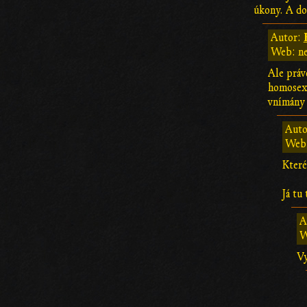
úkony. A do
Autor:
Web: n
Ale práv
homosexu
vnímány 
Auto
Web
Které
Já tu
A
W
Vy