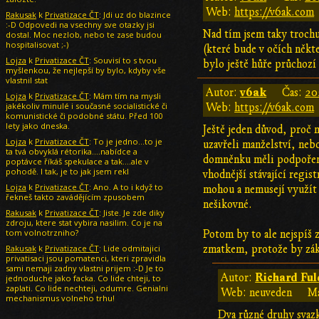
Web:
https://v6ak.com
Rakusak
k
Privatizace ČT
: Jdi uz do blazince
:-D Odpovedi na vsechny sve otazky jsi
Nad tím jsem taky trochu
dostal. Moc nezlob, nebo te zase budou
hospitalisovat ;-)
(které bude v očích někt
Lojza
k
Privatizace ČT
: Souvisí to s tvou
bylo ještě hůře průchozí
myšlenkou, že nejlepší by bylo, kdyby vše
vlastnil stat
v6ak
Autor:
Čas:
20
Lojza
k
Privatizace ČT
: Mám tím na mysli
jakékoliv minulé i současné socialistické či
Web:
https://v6ak.com
komunistické či podobné státu. Před 100
lety jako dneska.
Ještě jeden důvod, proč m
Lojza
k
Privatizace ČT
: To je jedno...to je
uzavřeli manželství, neb
ta tvá obvyklá rétorika....nabídce a
domněnku měli podpořeno
poptávce říkáš spekulace a tak....ale v
pohodě. I tak, je to jak jsem rekl
vhodnější stávající regis
Lojza
k
Privatizace ČT
: Ano. A to i když to
mohou a nemusejí využít 
řekneš takto zavádějícím zpusobem
nešikovné.
Rakusak
k
Privatizace ČT
: Jiste. Je zde diky
zdroju, ktere stat vybira nasilim. Co je na
tom volnotrzniho?
Potom by to ale nejspíš 
Rakusak
k
Privatizace ČT
: Lide odmitajici
zmatkem, protože by záko
privatisaci jsou pomatenci, kteri zpravidla
sami nemaji zadny vlastni prijem :-D Je to
Richard Ful
Autor:
jednoduche jako facka. Co lide chteji, to
zaplati. Co lide nechteji, odumre. Genialni
Web: neuveden
Ma
mechanismus volneho trhu!
Dva různé druhy svazk