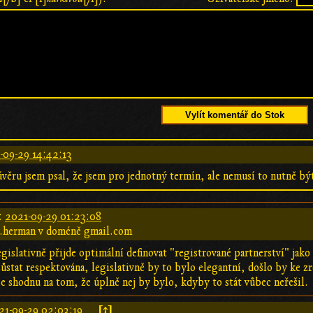
Vylít komentář do Stok
-09-29 14:42:13
ávěru jsem psal, že jsem pro jednotný termín, ale nemusí to nutně bý
:
2021-09-29 01:23:08
t.herman v doméně gmail.com
gislativně přijde optimální definovat "registrované partnerství" jako 
ůstat respektována, legislativně by to bylo elegantní, došlo by ke z
e shodnu na tom, že úplně nej by bylo, kdyby to stát vůbec neřešil.
[↑]
21-09-29 02:03:19