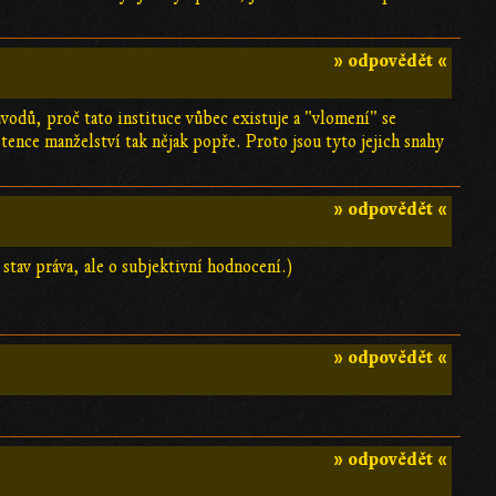
…
» odpovědět «
vodů, proč tato instituce vůbec existuje a "vlomení" se
tence manželství tak nějak popře. Proto jsou tyto jejich snahy
» odpovědět «
tav práva, ale o subjektivní hodnocení.)
» odpovědět «
» odpovědět «