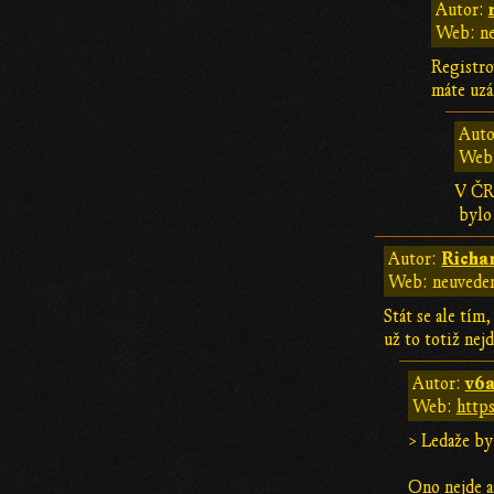
Autor:
Web: n
Registro
máte uz
Auto
Web
V ČR 
bylo 
Richa
Autor:
Web: neuvede
Stát se ale tím
už to totiž nej
v6
Autor:
Web:
http
> Ledaže by 
Ono nejde až