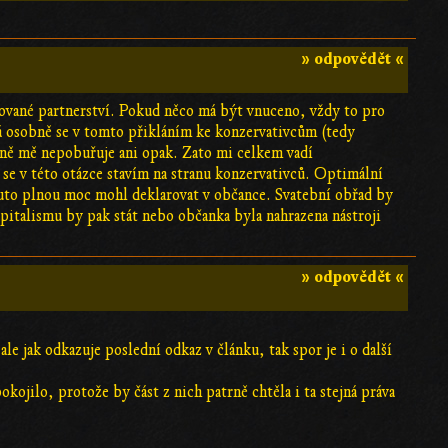
» odpovědět «
vané partnerství. Pokud něco má být vnuceno, vždy to pro
Já osobně se v tomto přikláním ke konzervativcům (tedy
eně mě nepobuřuje ani opak. Zato mi celkem vadí
o se v této otázce stavím na stranu konzervativců. Optimální
k tuto plnou moc mohl deklarovat v občance. Svatební obřad by
apitalismu by pak stát nebo občanka byla nahrazena nástroji
» odpovědět «
e jak odkazuje poslední odkaz v článku, tak spor je i o další
ojilo, protože by část z nich patrně chtěla i ta stejná práva