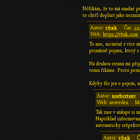
Něříkám, že to má snadné pr
to chtěl doplnit jako nezmí
v6ak
Autor:
Čas:
20
Web:
https://v6ak.com
To ano, nicméně z více mí
primárně pojmu, který z
Na druhou stranu mi přijd
tomu říkáme. Proto jsem s
Kdyby šlo jen o pojem, a
norbertsnv
Autor:
Web: neuveden
Ma
Tak zase v ankape si 
Napríklad informovan
automaticky rešpekto
v6ak
Autor:
Č