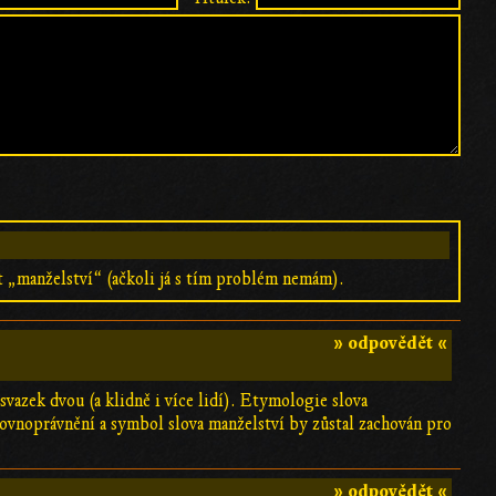
t „manželství“ (ačkoli já s tím problém nemám).
» odpovědět «
svazek dvou (a klidně i více lidí). Etymologie slova
rovnoprávnění a symbol slova manželství by zůstal zachován pro
» odpovědět «