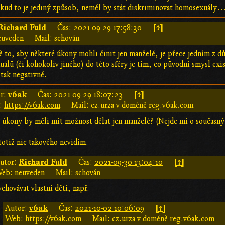
kud to je jediný způsob, neměl by stát diskriminovat homosexuály
Richard Fuld
[↑]
Čas:
2021-09-29 17:58:30
euveden
Mail: schován
ě to, aby některé úkony mohli činit jen manželé, je přece jedním z dů
álů (či kohokoliv jiného) do této sféry je tím, co původní smysl exis
tak negativně.
v6ak
[↑]
r:
Čas:
2021-09-29 18:07:23
:
https://v6ak.com
Mail: cz.urza v doméně reg.v6ak.com
 úkony by měli mít možnost dělat jen manželé? (Nejde mi o současný s
 totiž nic takového nevidím.
Richard Fuld
[↑]
utor:
Čas:
2021-09-30 13:04:10
eb: neuveden
Mail: schován
chovávat vlastní děti, např.
v6ak
[↑]
Autor:
Čas:
2021-10-02 10:06:09
Web:
https://v6ak.com
Mail: cz.urza v doméně reg.v6ak.com