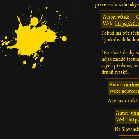
přece zasloužila taky 
v6ak
Autor:
Č
Web:
https://v6
Pokud má být těch
kýmkoliv dohodout,
Dva různé druhy sv
nějak zásadě šťour
svých představ, be
druhů svazků.
norber
Autor:
Web: neuvede
Aké historické
v6
Autor:
Web:
http
Na Slovensku