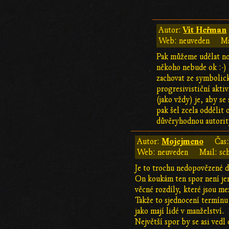
Vít Heřman
Autor:
Web: neuveden
Ma
Pak můžeme udělat no
někoho nebude ok :-) 
zachovat ze symbolick
progresivističní aktiv
(jako vždy) je, aby s
pak šel zcela oddělit
důvěryhodnou autorit
Mojejmeno
Autor:
Čas
Web: neuveden
Mail: sc
Je to trochu nedopovězené 
On koukám ten spor není jen 
věcné rozdíly, které jsou m
Takže to sjednocení termínu 
jako mají lidé v manželství.
Největší spor by se asi vedl