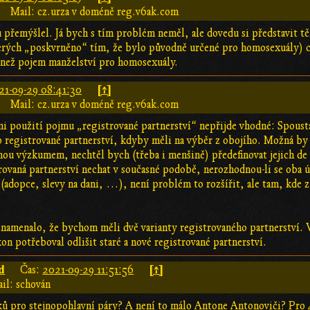
Mail: cz.urza v doméně reg.v6ak.com
 přemýšlel. Já bych s tím problém neměl, ale dovedu si představit 
erých „poskvrněno“ tím, že bylo původně určené pro homosexuály) ch
 než pojem manželství pro homosexuály.
[↑]
21-09-29 08:41:30
Mail: cz.urza v doméně reg.v6ak.com
i použití pojmu „registrované partnerství“ nepřijde vhodné: Spousta l
o registrované partnerství, kdyby měli na výběr z obojího. Možná by 
u výzkumem, nechtěl bych (třeba i menšině) předefinovat jejich de f
trovaná partnerství nechat v současné podobě, nerozhodnou-li se oba ú
(adopce, slevy na dani, …), není problém to rozšířit, ale tam, kde 
znamenalo, že bychom měli dvě varianty registrovaného partnerství. 
n potřeboval odlišit staré a nové registrované partnerství.
d
[↑]
Čas:
2021-09-29 11:51:56
il: schován
ů pro stejnopohlavní páry? A není to málo Antone Antonoviči? Pro 4