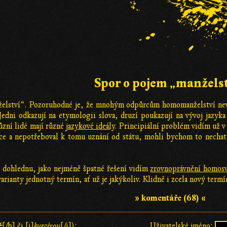
Spor o pojem „manžels
elství“. Pozoruhodné je, že mnohým odpůrcům homomanželství nev
Jedni odkazují na etymologii slova, druzí poukazují na vývoj jazyk
ůzní lidé mají různé
jazykové ideály
. Principiální problém vidím už v
hce a nepotřeboval k tomu uznání od státu, mohli bychom to nechat
 v dohlednu, jako nejméně špatné řešení vidím
zrovnoprávnění homosv
arianty jednotný termín, ať už je jakýkoliv. Klidně i zcela nový termí
» komentáře (68) «
ě
[/b] či [i]
kurzívou
[/i]):
Uživatelské jméno: