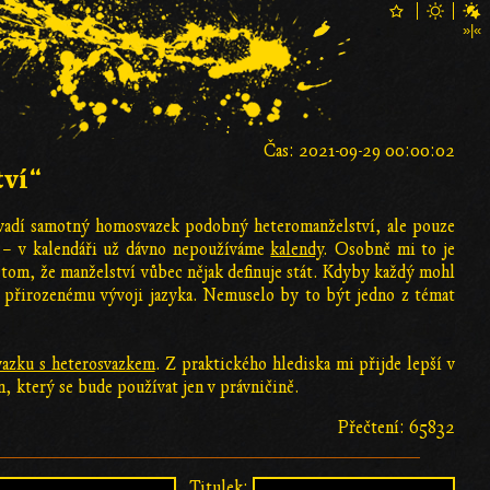
Čas: 2021-09-29 00:00:02
tví“
adí samotný homosvazek podobný heteromanželství, ale pouze
a – v kalendáři už dávno nepoužíváme
kalendy
. Osobně mi to je
 tom, že manželství vůbec nějak definuje stát. Kdyby každý mohl
 přirozenému vývoji jazyka. Nemuselo by to být jedno z témat
azku s heterosvazkem
. Z praktického hlediska mi přijde lepší v
n, který se bude používat jen v právničině.
Přečtení: 65832
Titulek: