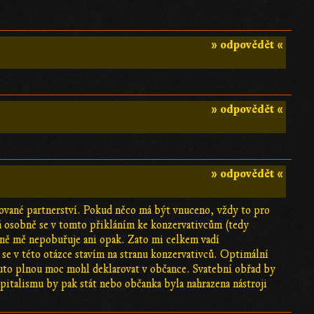
» odpovědět «
» odpovědět «
» odpovědět «
vané partnerství. Pokud něco má být vnuceno, vždy to pro
Já osobně se v tomto přikláním ke konzervativcům (tedy
eně mě nepobuřuje ani opak. Zato mi celkem vadí
o se v této otázce stavím na stranu konzervativců. Optimální
k tuto plnou moc mohl deklarovat v občance. Svatební obřad by
apitalismu by pak stát nebo občanka byla nahrazena nástroji