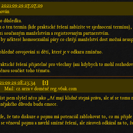
:
2021-09-29 07:07:09
hován
do důsledku.
o ten termín (kde praktické řešení nabízíte ve sjednocení termínu), al
ezi současným manželstvím a registrovaným partnerstvím.
by některé homosexuální páry co chtějí manželství dost možná neuspok
 ohledně osvojování si dětí, které je v odkazu zmíněno.
aktické řešení přijatelné pro všechny (ani kdybych to mohl rozhodov
něnou součást toho tématu.
[↑]
21-09-29 08:23:34
Mail: cz.urza v doméně reg.v6ak.com
st jsem slyšel něco jako „Ať mají klidně stejná práva, ale ať se tomu 
 nějakého důvodu budu emoce.
e, že tato diskuze o pojmu má potenciál zablokovat to, co mi přijde j
e věnoval pojmu a navrhl smírné řešení, ale zároveň odkázal na to, ž