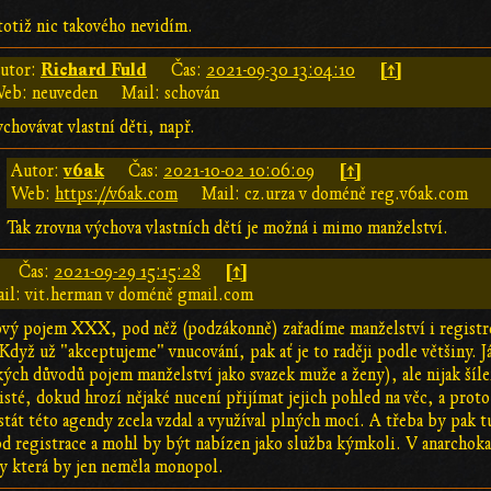
 totiž nic takového nevidím.
Richard Fuld
[↑]
utor:
Čas:
2021-09-30 13:04:10
eb: neuveden
Mail: schován
chovávat vlastní děti, např.
v6ak
[↑]
Autor:
Čas:
2021-10-02 10:06:09
Web:
https://v6ak.com
Mail: cz.urza v doméně reg.v6ak.com
Tak zrovna výchova vlastních dětí je možná i mimo manželství.
[↑]
Čas:
2021-09-29 15:15:28
il: vit.herman v doméně gmail.com
vý pojem XXX, pod něž (podzákonně) zařadíme manželství i registro
Když už "akceptujeme" vnucování, pak ať je to raději podle většiny. 
ých důvodů pojem manželství jako svazek muže a ženy), ale nijak šíl
isté, dokud hrozí nějaké nucení přijímat jejich pohled na věc, a prot
e stát této agendy zcela vzdal a využíval plných mocí. A třeba by pa
 od registrace a mohl by být nabízen jako služba kýmkoli. V anarchok
y která by jen neměla monopol.