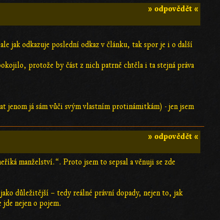
» odpovědět «
e jak odkazuje poslední odkaz v článku, tak spor je i o další
ojilo, protože by část z nich patrně chtěla i ta stejná práva
at jenom já sám vůči svým vlastním protinámitkám) - jen jsem
» odpovědět «
neříká manželství.“. Proto jsem to sepsal a věnuji se zde
ako důležitější – tedy reálné právní dopady, nejen to, jak
e jde nejen o pojem.