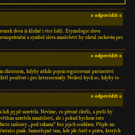
» odpovědět «
svazek dvou (a klidně i více lidí). Etymologie slova
rovnoprávnění a symbol slova manželství by zůstal zachován pro
» odpovědět «
těm shitstorm, kdyby někdo pojem registrované partnerství
těl používat i pro heterosexuály. Nedivil bych se, kdyby to
» odpovědět «
idí jej již uzavřela. Nevíme, co přesně chtěli, a jestli by
většina uzavřela manželství, ale i pokud bychom tuto
acto smlouvy „pod rukama“ bez jejich souhlasu. Přijde mi
častníci jinak. Samozřejmě tam, kde jde čistě o práva, kterých