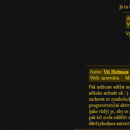
Já tu
A
W
Vy
Vít Heřman
Autor:
Web: neuveden
Ma
Pak můžeme udělat no
někoho nebude ok :-) 
zachovat ze symbolick
progresivističní aktiv
(jako vždy) je, aby s
pak šel zcela oddělit
důvěryhodnou autorit