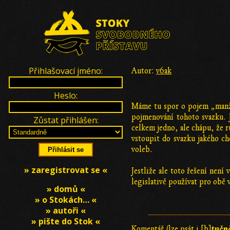
Přihlašovací jméno:
Autor:
v6ak
Heslo:
Máme tu spor o pojem „manž
pojmenování tohoto svazku. 
Zůstat přihlášen:
celkem jedno, ale chápu, že r
vstoupit do svazku jakého c
voleb.
» zaregistrovat se «
Jestliže ale toto řešení není
legislativě používat pro obě v
» domů «
» o Stokách… «
» autoři «
» pište do Stok «
tučn
Komentář (lze psát i [b]