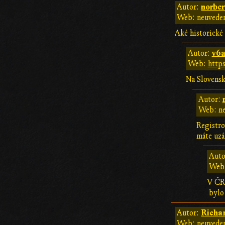
norber
Autor:
Web: neuvede
Aké historické
v6
Autor:
Web:
http
Na Slovensku
Autor:
Web: n
Registro
máte uz
Auto
Web
V ČR 
bylo 
Richa
Autor:
Web: neuvede