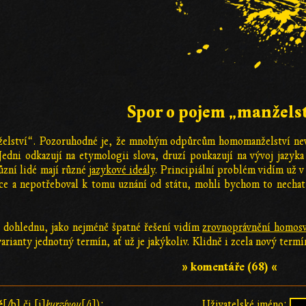
Spor o pojem „manžels
elství“. Pozoruhodné je, že mnohým odpůrcům homomanželství nev
Jedni odkazují na etymologii slova, druzí poukazují na vývoj jazyk
ůzní lidé mají různé
jazykové ideály
. Principiální problém vidím už v
hce a nepotřeboval k tomu uznání od státu, mohli bychom to nechat
 v dohlednu, jako nejméně špatné řešení vidím
zrovnoprávnění homosv
arianty jednotný termín, ať už je jakýkoliv. Klidně i zcela nový termí
» komentáře (68) «
ě
[/b] či [i]
kurzívou
[/i]):
Uživatelské jméno: