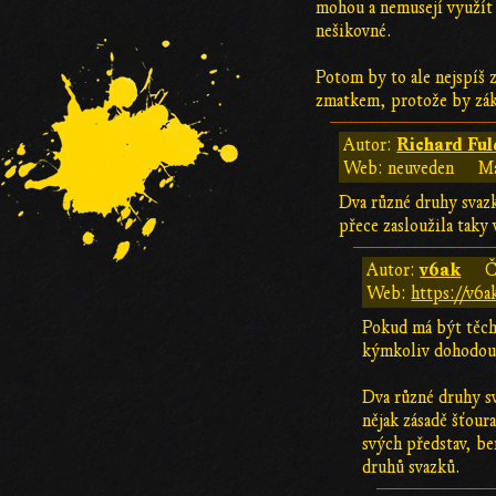
mohou a nemusejí využít 
nešikovné.
Potom by to ale nejspíš 
zmatkem, protože by záko
Richard Ful
Autor:
Web: neuveden
Ma
Dva různé druhy svazk
přece zasloužila taky 
v6ak
Autor:
Č
Web:
https://v6
Pokud má být těch
kýmkoliv dohodout,
Dva různé druhy sv
nějak zásadě šťour
svých představ, be
druhů svazků.