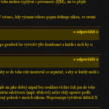
z toho mohou vyplývat i povinnosti (SJM), mi to přijde
V situaci, kdy význam tohoto pojmu definuje zákon, to zavání
» odpovědět «
0 genderů lze vytvořit 780 kombinací a každá z nich by si
» odpovědět «
by se do toho stát montoval co nejméně, a aby se každý mohl s
jde mi jako dobrý nápad bez souhlasu těchto lidí jim do toho
ávní záležitosti (např. dědictví) nelze vždy upravit podle
mírný pokrok v mezích zákona. Neprosazuju vytváření dalších X