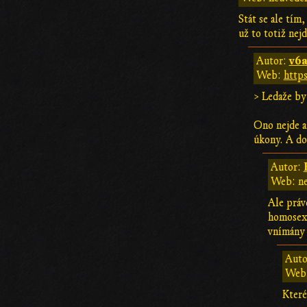
Stát se ale tím
už to totiž nej
v6
Autor:
Web:
http
> Ledaže by 
Ono nejde až
úkony. A do
Autor:
Web: n
Ale práv
homosexu
vnímány 
Auto
Web
Které