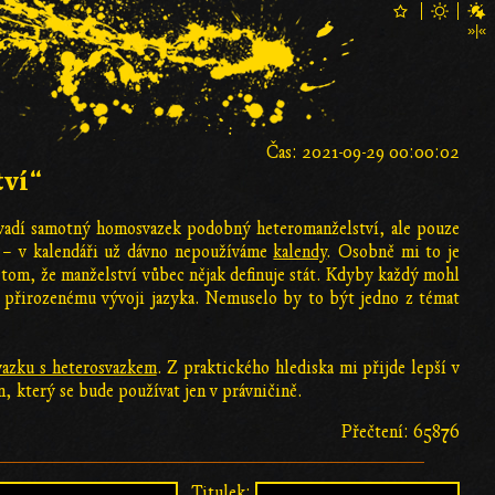
Čas: 2021-09-29 00:00:02
tví“
adí samotný homosvazek podobný heteromanželství, ale pouze
a – v kalendáři už dávno nepoužíváme
kalendy
. Osobně mi to je
 tom, že manželství vůbec nějak definuje stát. Kdyby každý mohl
 přirozenému vývoji jazyka. Nemuselo by to být jedno z témat
azku s heterosvazkem
. Z praktického hlediska mi přijde lepší v
n, který se bude používat jen v právničině.
Přečtení: 65876
Titulek: