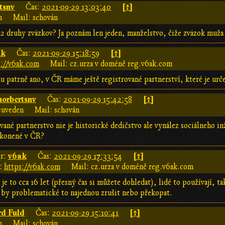
tsnv
[↑]
Čas:
2021-09-29 13:03:40
n
Mail: schován
 2 druhy zväzkov? Ja poznám len jeden, manželstvo, čiže zväzok muža 
ak
[↑]
Čas:
2021-09-29 15:18:59
s://v6ak.com
Mail: cz.urza v doméně reg.v6ak.com
 patrně ano, v ČR máme ještě registrované partnerství, které je urče
norbertsnv
[↑]
Čas:
2021-09-29 15:42:58
euveden
Mail: schován
vané partnerstvo nie je historické dedičstvo ale vynález sociálneho in
ákonené v ČR?
v6ak
[↑]
r:
Čas:
2021-09-29 17:33:54
:
https://v6ak.com
Mail: cz.urza v doméně reg.v6ak.com
je to cca 16 let (přesný čas si můžete dohledat), lidé to používají, t
by problematické to najednou zrušit nebo překopat.
rd Fuld
[↑]
Čas:
2021-09-29 15:10:41
n
Mail: schován