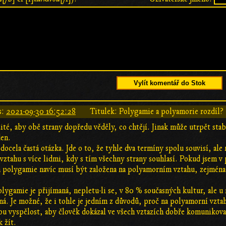
Vylít komentář do Stok
s:
2021-09-30 16:52:28
Titulek: Polygamie a polyamorie rozdíl?
žité, aby obě strany dopředu věděly, co chtějí. Jinak může utrpět stab
den.
 docela častá otázka. Jde o to, že tyhle dva termíny spolu souvisí, ale
 vztahu s více lidmi, kdy s tím všechny strany souhlasí. Pokud jsem v
 polygamie navíc musí být založena na polyamorním vztahu, zejména p
olygamie je přijímaná, nepletu-li se, v 80 % současných kultur, ale 
ná. Je možné, že i tohle je jedním z důvodů, proč na polyamorní vztah
ou vyspělost, aby člověk dokázal ve všech vztazích dobře komunikova
 žít.