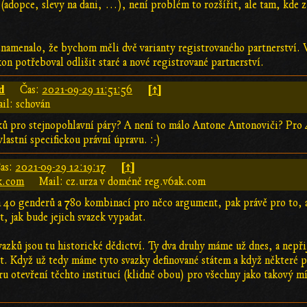
(adopce, slevy na dani, …), není problém to rozšířit, ale tam, kde 
znamenalo, že bychom měli dvě varianty registrovaného partnerství. 
n potřeboval odlišit staré a nové registrované partnerství.
d
[↑]
Čas:
2021-09-29 11:51:56
il: schován
ů pro stejnopohlavní páry? A není to málo Antone Antonoviči? Pro 4
vlastní specifickou právní úpravu. :-)
[↑]
as:
2021-09-29 12:19:17
ak.com
Mail: cz.urza v doméně reg.v6ak.com
 40 genderů a 780 kombinací pro něco argument, pak právě pro to, a
 jak bude jejich svazek vypadat.
azků jsou tu historické dědictví. Ty dva druhy máme už dnes, a nepři
at. Když už tedy máme tyto svazky definované státem a když některé pr
ru otevření těchto institucí (klidně obou) pro všechny jako takový 