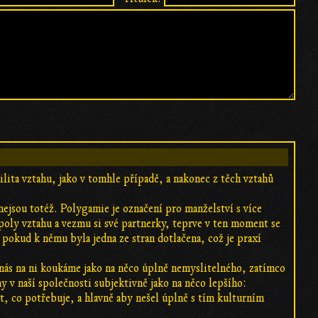
ilita vztahu, jako v tomhle případě, a nakonec z těch vztahů
 nejsou totéž. Polygamie je označení pro manželství s více
 poly vztahu a vezmu si své partnerky, teprve v ten moment se
okud k němu byla jedna ze stran dotlačena, což je praxí
u nás na ni koukáme jako na něco úplně nemyslitelného, zatímco
y v naší společnosti subjektivně jako na něco lepšího:
t, co potřebuje, a hlavně aby nešel úplně s tím kulturním