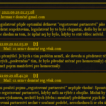
:
2021-09-29 01:23:08
t.herman v doméně gmail.com
gislativně přijde optimální definovat "registrované partnerství" jako 
ůstat respektována, legislativně by to bylo elegantní, došlo by ke z
e shodnu na tom, že úplně nej by bylo, kdyby to stát vůbec neřešil.
[↑]
21-09-29 02:03:19
Mail: cz.urza v doméně reg.v6ak.com
 přemýšlel. Já bych s tím problém neměl, ale dovedu si představit 
erých „poskvrněno“ tím, že bylo původně určené pro homosexuály) ch
 než pojem manželství pro homosexuály.
[↑]
21-09-29 08:41:30
Mail: cz.urza v doméně reg.v6ak.com
i použití pojmu „registrované partnerství“ nepřijde vhodné: Spousta l
o registrované partnerství, kdyby měli na výběr z obojího. Možná by 
u výzkumem, nechtěl bych (třeba i menšině) předefinovat jejich de f
trovaná partnerství nechat v současné podobě, nerozhodnou-li se oba ú