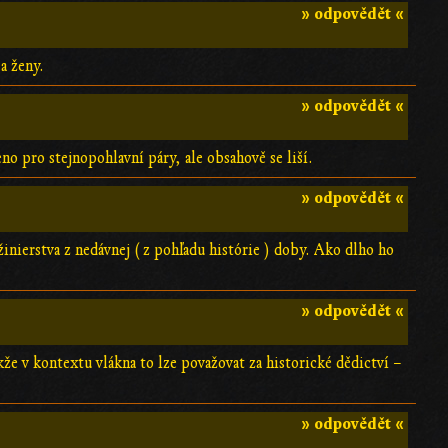
» odpovědět «
a ženy.
» odpovědět «
no pro stejnopohlavní páry, ale obsahově se liší.
» odpovědět «
žinierstva z nedávnej ( z pohľadu histórie ) doby. Ako dlho ho
» odpovědět «
akže v kontextu vlákna to lze považovat za historické dědictví –
» odpovědět «