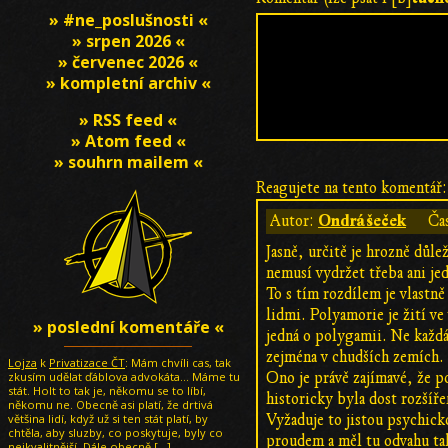
» #ne_poslušnosti «
» srpen 2026 «
» červenec 2026 «
» kompletní archiv «
» RSS feed «
» Atom feed «
» souhrn mailem «
Reagujete na tento komentář:
Ondrášeček
Autor:
Ča
Jasně, určitě je hrozně důle
nemusí vydržet třeba ani je
To s tím rozdílem je vlastně
lidmi. Polyamorie je žití ve
» poslední komentáře «
jedná o polygamii. Ne každá
zejména v chudších zemích.
Lojza
k
Privatizace ČT
: Mám chvíli cas, tak
zkusím udělat ďáblova advokáta... Máme tu
Ono je právě zajímavé, že p
stát. Holt to tak je, někomu se to líbí,
historicky byla dost rozšíře
někomu ne. Obecně asi platí, že drtivá
většina lidí, když už si ten stát platí, by
Vyžaduje to jistou psychick
chtěla, aby sluzby, co poskytuje, byly co
proudem a měl tu odvahu tak
nejkvalitnější. Dále obecně
[…]