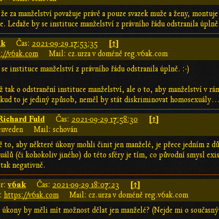
, že za manželství považuje právě a pouze svazek muže a ženy, montuj
de. Ledaže by se instituce manželství z právního řádu odstranila úplně.
ak
[↑]
Čas:
2021-09-29 17:53:35
s://v6ak.com
Mail: cz.urza v doméně reg.v6ak.com
se instituce manželství z právního řádu odstranila úplně. :-)
 tak o odstranění instituce manželství, ale o to, aby manželství v r
kud to je jediný způsob, neměl by stát diskriminovat homosexuály
Richard Fuld
[↑]
Čas:
2021-09-29 17:58:30
euveden
Mail: schován
ě to, aby některé úkony mohli činit jen manželé, je přece jedním z dů
álů (či kohokoliv jiného) do této sféry je tím, co původní smysl exis
tak negativně.
v6ak
[↑]
r:
Čas:
2021-09-29 18:07:23
:
https://v6ak.com
Mail: cz.urza v doméně reg.v6ak.com
 úkony by měli mít možnost dělat jen manželé? (Nejde mi o současný s