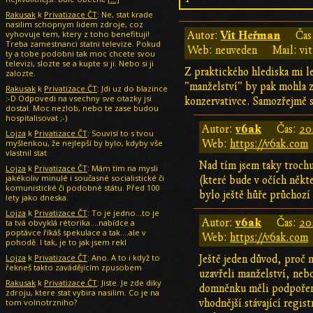
Rakusak
k
Privatizace ČT
: Ne, stat krade
nasilim schopnym lidem zdroje, coz
vyhovuje tem, ktery z toho benefituji!
Vít Heřman
Autor:
Čas
Treba zamestnanci statni televize. Pokud
Web: neuveden
Mail: vi
ty a tobe podobni tak moc chcete svou
televizi, slozte se a kupte si ji. Nebo si ji
Z praktického hlediska mi le
zalozte.
"manželství" by pak mohla z
Rakusak
k
Privatizace ČT
: Jdi uz do blazince
:-D Odpovedi na vsechny sve otazky jsi
konzervativce. Samozřejmě s
dostal. Moc nezlob, nebo te zase budou
hospitalisovat ;-)
v6ak
Autor:
Čas:
20
Lojza
k
Privatizace ČT
: Souvisí to s tvou
myšlenkou, že nejlepší by bylo, kdyby vše
Web:
https://v6ak.com
vlastnil stat
Nad tím jsem taky trochu
Lojza
k
Privatizace ČT
: Mám tím na mysli
jakékoliv minulé i současné socialistické či
(které bude v očích někt
komunistické či podobné státu. Před 100
bylo ještě hůře průchozí
lety jako dneska.
Lojza
k
Privatizace ČT
: To je jedno...to je
v6ak
Autor:
Čas:
20
ta tvá obvyklá rétorika....nabídce a
poptávce říkáš spekulace a tak....ale v
Web:
https://v6ak.com
pohodě. I tak, je to jak jsem rekl
Lojza
k
Privatizace ČT
: Ano. A to i když to
Ještě jeden důvod, proč m
řekneš takto zavádějícím zpusobem
uzavřeli manželství, neb
Rakusak
k
Privatizace ČT
: Jiste. Je zde diky
domněnku měli podpořeno
zdroju, ktere stat vybira nasilim. Co je na
tom volnotrzniho?
vhodnější stávající regis