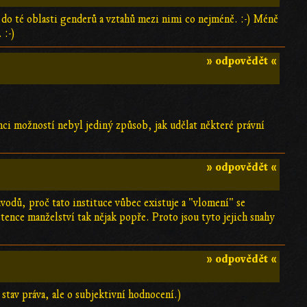
e do té oblasti genderů a vztahů mezi nimi co nejméně. :-) Méně
 :-)
» odpovědět «
ámci možností nebyl jediný způsob, jak udělat některé právní
…
» odpovědět «
vodů, proč tato instituce vůbec existuje a "vlomení" se
tence manželství tak nějak popře. Proto jsou tyto jejich snahy
» odpovědět «
tav práva, ale o subjektivní hodnocení.)