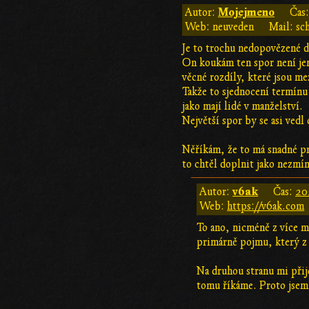
Mojejmeno
Autor:
Čas
Web: neuveden
Mail: sc
Je to trochu nedopovězené 
On koukám ten spor není jen 
věcné rozdíly, které jsou m
Takže to sjednocení termínu 
jako mají lidé v manželství.
Největší spor by se asi vedl
Něříkám, že to má snadné pr
to chtěl doplnit jako nezmí
v6ak
Autor:
Čas:
20
Web:
https://v6ak.com
To ano, nicméně z více mí
primárně pojmu, který z
Na druhou stranu mi přijd
tomu říkáme. Proto jsem s