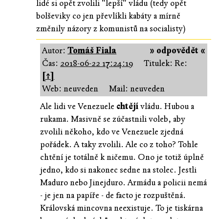
lidé si opět zvolili "lepší" vládu (tedy opět
bolševiky co jen převlíkli kabáty a mírně
změnily názory z komunistů na socialisty)
Autor:
Tomáš Fiala
» odpovědět «
Čas:
2018-06-22 17:24:19
Titulek: Re:
[↑]
Web: neuveden
Mail: neuveden
Ale lidi ve Venezuele
chtějí
vládu. Hubou a
rukama. Masivně se zúčastnili voleb, aby
zvolili někoho, kdo ve Venezuele zjedná
pořádek. A taky zvolili. Ale co z toho? Tohle
chtění je totálně k ničemu. Ono je totiž úplně
jedno, kdo si nakonec sedne na stolec. Jestli
Maduro nebo Jinejduro. Armádu a policii nemá
- je jen na papíře - de facto je rozpuštěná.
Královská mincovna neexistuje. To je tiskárna