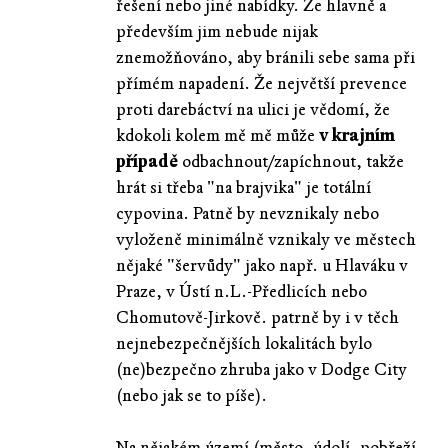
řešení nebo jiné nabídky. Že hlavně a
především jim nebude nijak
znemožňováno, aby bránili sebe sama při
přímém napadení. Že největší prevence
proti darebáctví na ulici je vědomí, že
kdokoli kolem mě mě může
v krajním
případě
odbachnout/zapíchnout, takže
hrát si třeba "na brajvika" je totální
cypovina. Patně by nevznikaly nebo
vyloženě minimálně vznikaly ve městech
nějaké "šervůdy" jako např. u Hlaváku v
Praze, v Ústí n.L.-Předlicích nebo
Chomutově-Jirkově. patrně by i v těch
nejnebezpečnějších lokalitách bylo
(ne)bezpečno zhruba jako v Dodge City
(nebo jak se to píše).
Na nějakém území (město, údolí, pobřeží,