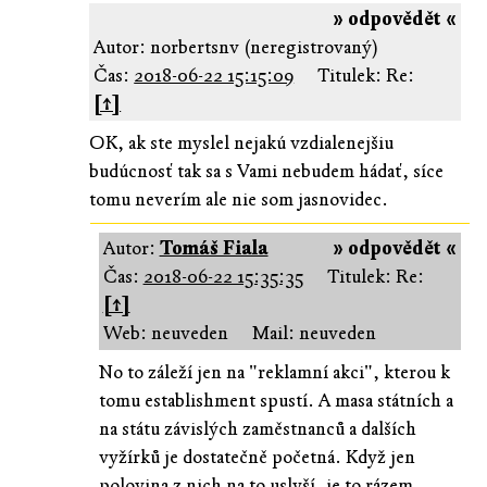
» odpovědět «
Autor: norbertsnv (neregistrovaný)
Čas:
2018-06-22 15:15:09
Titulek: Re:
[↑]
OK, ak ste myslel nejakú vzdialenejšiu
budúcnosť tak sa s Vami nebudem hádať, síce
tomu neverím ale nie som jasnovidec.
Autor:
Tomáš Fiala
» odpovědět «
Čas:
2018-06-22 15:35:35
Titulek: Re:
[↑]
Web: neuveden
Mail: neuveden
No to záleží jen na "reklamní akci", kterou k
tomu establishment spustí. A masa státních a
na státu závislých zaměstnanců a dalších
vyžírků je dostatečně početná. Když jen
polovina z nich na to uslyší, je to rázem