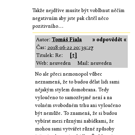
Takže nejdříve musíte být voblbnut něčím
negativním aby jste pak chtěl něco
pozitivního...
Autor:
Tomáš Fiala
» odpovědět «
Čas:
2018-06-22 20:39:27
Titulek: Re:
[↑]
Web: neuveden
Mail: neuveden
No ale přeci nemonopol vůbec
neznamená, že to budou dělat lidi sami
nějakým stylem domobrana. Tedy
vyloučeno to samozřejmě není a na
volném svobodném trhu ani vyloučeno
být nemůže. To znamená, že si budou
vybírat mezi různými nabídkami, že
mohou sami vytvářet různé způsoby