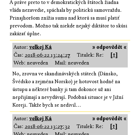
A práve preto to v demokratických štátoch žiadna
vláda nezavedie, spáchala by politickú samovraždu.
Prinajhoršom znížia sumu nad ktorú sa musí platiť
prevodom. Možno tak niekde nejaký diktátor to skúsi
zakázať úplne.
Autor:
velkej Ká
» odpovědět «
Čas:
2018-06-22 13:24:27
Titulek: Re:
[↑]
Web: neuveden
Mail: neuveden
No, zrovna ve skandinávských státech (Dánsko,
Švédsko a zejména Norsko) je hotovost hodně na
ústupu a některé banky ji tam dokonce už ani
nepřijímají a nevydávají. Podobná situace je v Jižní
Koreji. Takže bych se nedivil...
Autor:
velkej Ká
» odpovědět «
Čas:
2018-06-22 13:27:32
Titulek: Re:
[↑]
Web: neuveden
Mail: neuveden