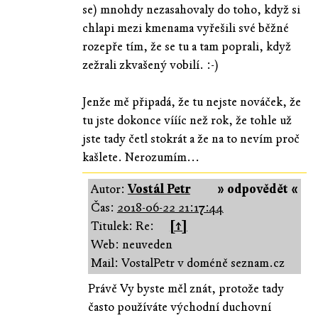
se) mnohdy nezasahovaly do toho, když si
chlapi mezi kmenama vyřešili své běžné
rozepře tím, že se tu a tam poprali, když
zežrali zkvašený vobilí. :-)
Jenže mě připadá, že tu nejste nováček, že
tu jste dokonce víííc než rok, že tohle už
jste tady četl stokrát a že na to nevím proč
kašlete. Nerozumím...
Autor:
Vostál Petr
» odpovědět «
Čas:
2018-06-22 21:17:44
Titulek: Re:
[↑]
Web: neuveden
Mail: VostalPetr v doméně seznam.cz
Právě Vy byste měl znát, protože tady
často používáte východní duchovní