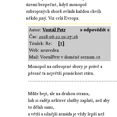
území bezpečné, když monopol
ozbrojených sborů ovládá každou chvíli
někdo jiný. Viz celá Evropa.
Autor:
Vostál Petr
» odpovědět «
Čas:
2018-06-22 19:27:26
Titulek: Re:
[↑]
Web: neuveden
Mail: VostalPetr v doméně seznam.cz
Monopol na ozbrojené sbory je právě a
přesně ta největší prasáckost státu.
........................................................
Může bejt, ale na druhou stranu,
lidi si raději některé služby zaplatí, než aby
to dělali sami,
a větší a silnější armáda je vždy lepší než