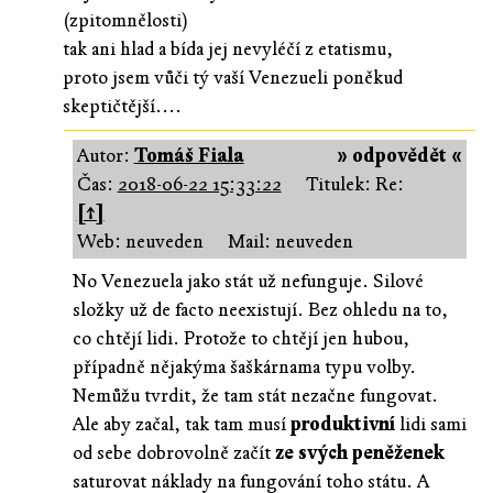
(zpitomnělosti)
tak ani hlad a bída jej nevyléčí z etatismu,
proto jsem vůči tý vaší Venezueli poněkud
skeptičtější....
Autor:
Tomáš Fiala
» odpovědět «
Čas:
2018-06-22 15:33:22
Titulek: Re:
[↑]
Web: neuveden
Mail: neuveden
No Venezuela jako stát už nefunguje. Silové
složky už de facto neexistují. Bez ohledu na to,
co chtějí lidi. Protože to chtějí jen hubou,
případně nějakýma šaškárnama typu volby.
Nemůžu tvrdit, že tam stát nezačne fungovat.
Ale aby začal, tak tam musí
produktivní
lidi sami
od sebe dobrovolně začít
ze svých peněženek
saturovat náklady na fungování toho státu. A