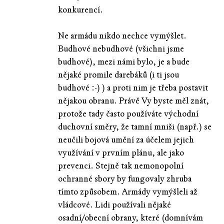
konkurencí.
Ne armádu nikdo nechce vymýšlet.
Budhové nebudhové (všichni jsme
budhové), mezi námi bylo, je a bude
nějaké promile darebáků (i ti jsou
budhové :-) ) a proti nim je třeba postavit
nějakou obranu. Právě Vy byste měl znát,
protože tady často používáte východní
duchovní směry, že tamní mniši (např.) se
neučili bojová umění za účelem jejich
využívání v prvním plánu, ale jako
prevenci. Stejně tak nemonopolní
ochranné sbory by fungovaly zhruba
tímto způsobem. Armády vymýšleli až
vládcové. Lidi používali nějaké
osadní/obecní obrany, které (domnívám