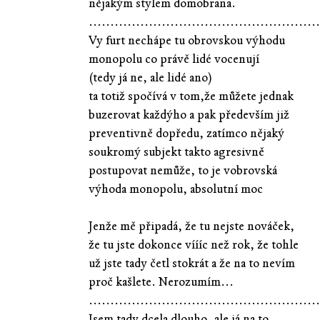
nějakým stylem domobrana.
......................................................
Vy furt nechápe tu obrovskou výhodu
monopolu co právě lidé vocenují
(tedy já ne, ale lidé ano)
ta totiž spočívá v tom,že můžete jednak
buzerovat každýho a pak především již
preventivně dopředu, zatímco nějaký
soukromý subjekt takto agresivně
postupovat nemůže, to je vobrovská
výhoda monopolu, absolutní moc
Jenže mě připadá, že tu nejste nováček,
že tu jste dokonce víííc než rok, že tohle
už jste tady četl stokrát a že na to nevím
proč kašlete. Nerozumím...
......................................................
Jsem tady dcela dlouho, ale já na to