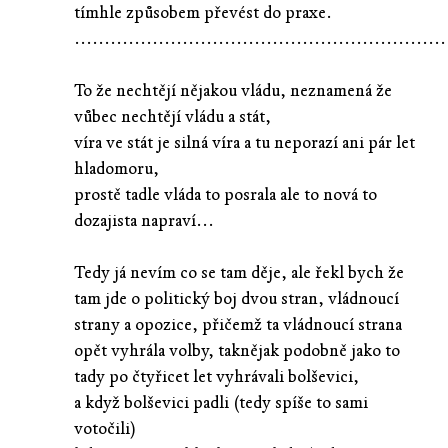
tímhle způsobem převést do praxe.
..............................................................
To že nechtějí nějakou vládu, neznamená že
vůbec nechtějí vládu a stát,
víra ve stát je silná víra a tu neporazí ani pár let
hladomoru,
prostě tadle vláda to posrala ale to nová to
dozajista napraví...
Tedy já nevím co se tam děje, ale řekl bych že
tam jde o politický boj dvou stran, vládnoucí
strany a opozice, přičemž ta vládnoucí strana
opět vyhrála volby, taknějak podobně jako to
tady po čtyřicet let vyhrávali bolševici,
a když bolševici padli (tedy spíše to sami
votočili)