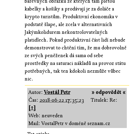
barevných obrázků ze kterých tam pletou
kabelky a košíky a prodávají je za doláče a
krypto turistům. Produktivní ekonomika v
podstatě šlape, ale zcela v alternativních
Jakýmkolidurem nekontrolovatelných
platidlech. Pokud produktivní část lidí nebude
demonstrovat to chtění tím, že mu dobrovolně
ze svých peněženek dá sama od sebe
prostředky na saturaci nákladů na provoz státu
potřebných, tak ten kdokoli nezmůže vůbec
nic.
Autor:
Vostál Petr
» odpovědět «
Čas:
2018-06-22 17:35:23
Titulek: Re:
[↑]
Web: neuveden
Mail: VostalPetr v doméně seznam.cz