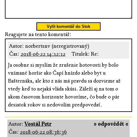
Vylít komentář do Stok
Reagujete na tento komentář:
Autor: norbertsnv (neregistrovaný)
Čas:
2018-06-22 14:12:12
Titulek: Re:
Ja osobne si myslím že zrušenie hotovosti by bolo
vnímané horšie ako Čapí hnízdo alebo byt u
Bašternáka, ale kto z nás má pravdu sa dozvieme až
vtedy keď to nejaká vláda skúsi. Záleží aj na tom o
akom časovom horizonte hovoríme, čo bude o pár
desiatok rokov si nedovolím predpovedať.
Autor:
Vostál Petr
» odpovědět «
Čas:
2018-06-22 08:36:36