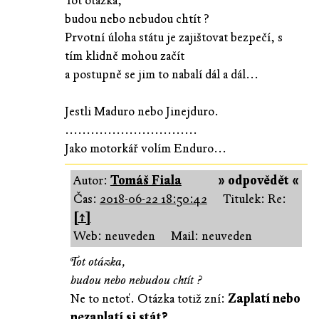
Tot otázka,
budou nebo nebudou chtít ?
Prvotní úloha státu je zajištovat bezpečí, s
tím klidně mohou začít
a postupně se jim to nabalí dál a dál...
Jestli Maduro nebo Jinejduro.
...............................
Jako motorkář volím Enduro...
Autor:
Tomáš Fiala
» odpovědět «
Čas:
2018-06-22 18:50:42
Titulek: Re:
[↑]
Web: neuveden
Mail: neuveden
Tot otázka,
budou nebo nebudou chtít ?
Ne to netoť. Otázka totiž zní:
Zaplatí nebo
nezaplatí si stát?