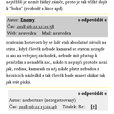
nejtěžšší je nemít žádný záměr, proto je tak těžké dojít
k "bohu" (svobodě a lásce apd)
Autor:
Enemy
» odpovědět «
Čas:
2018-06-22 12:21:58
Web: neuveden
Mail: neuveden
zrušením hotovosti by se lidé stali absolutně závislí na
státu , když člověk nebude kamarad se statem nezajde
si ani na veřejnej záchodek, nebude mít přistup k
penězům a nenadělá nic, nikdo ti nepujči protože není
jak, rodina, kamaradi za něj nikde platit nebudou z
hrozících následků a tak člověk bude muset skákat tak
jak stát píská.
» odpovědět «
Autor: norbertsnv (neregistrovaný)
Čas:
2018-06-22 13:01:46
Titulek: Re:
[↑]