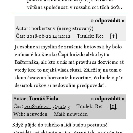
většina společnosti v rozsahu cca těch 60%.
» odpovědět «
Autor: norbertsnv (neregistrovaný)
Čas:
2018-06-22 14:12:12
Titulek: Re:
[↑]
Ja osobne si myslím že zrušenie hotovosti by bolo
vnímané horšie ako Čapí hnízdo alebo byt u
Bašternáka, ale kto z nás má pravdu sa dozvieme až
vtedy keď to nejaká vláda skúsi. Záleží aj na tom o
akom časovom horizonte hovoríme, čo bude o pár
desiatok rokov si nedovolím predpovedať.
Autor:
Tomáš Fiala
» odpovědět «
Čas:
2018-06-22 13:40:43
Titulek: Re:
[↑]
Web: neuveden
Mail: neuveden
Když půjde do tuhého a lidi budou postupně
převádět své aktivity na tzv. černý trh, protože ten