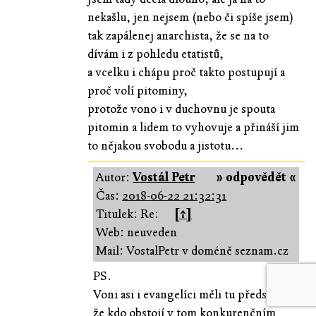
nekašlu, jen nejsem (nebo či spíše jsem)
tak zapálenej anarchista, že se na to
dívám i z pohledu etatistů,
a vcelku i chápu proč takto postupují a
proč volí pitominy,
protože vono i v duchovnu je spouta
pitomin a lidem to vyhovuje a přináší jim
to nějakou svobodu a jistotu...
Autor:
Vostál Petr
» odpovědět «
Čas:
2018-06-22 21:32:31
Titulek: Re:
[↑]
Web: neuveden
Mail: VostalPetr v doméně seznam.cz
PS.
Voni asi i evangelíci měli tu představu,
že kdo obstojí v tom konkurenčním