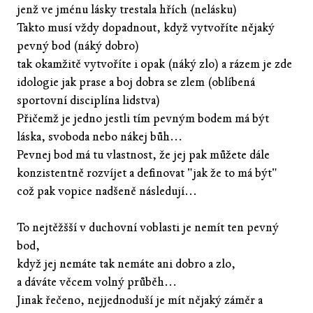
jenž ve jménu lásky trestala hřích (nelásku)
Takto musí vždy dopadnout, když vytvoříte nějaký
pevný bod (náký dobro)
tak okamžitě vytvoříte i opak (náký zlo) a rázem je zde
idologie jak prase a boj dobra se zlem (oblíbená
sportovní disciplína lidstva)
Přičemž je jedno jestli tím pevným bodem má být
láska, svoboda nebo nákej bůh...
Pevnej bod má tu vlastnost, že jej pak můžete dále
konzistentně rozvíjet a definovat "jak že to má být"
což pak vopice nadšeně následují...
To nejtěžšší v duchovní voblasti je nemít ten pevný
bod,
když jej nemáte tak nemáte ani dobro a zlo,
a dáváte věcem volný průběh...
Jinak řečeno, nejjednoduší je mít nějaký záměr a