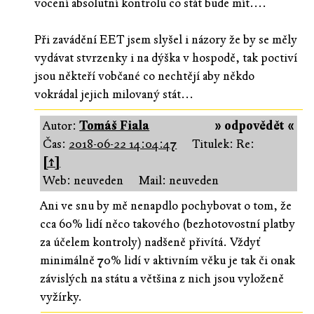
vocení absolutní kontrolu co stát bude mít....
Při zavádění EET jsem slyšel i názory že by se měly
vydávat stvrzenky i na dýška v hospodě, tak poctiví
jsou někteří vobčané co nechtějí aby někdo
vokrádal jejich milovaný stát...
Autor:
Tomáš Fiala
» odpovědět «
Čas:
2018-06-22 14:04:47
Titulek: Re:
[↑]
Web: neuveden
Mail: neuveden
Ani ve snu by mě nenapdlo pochybovat o tom, že
cca 60% lidí něco takového (bezhotovostní platby
za účelem kontroly) nadšeně přivítá. Vždyť
minimálně 70% lidí v aktivním věku je tak či onak
závislých na státu a většina z nich jsou vyloženě
vyžírky.