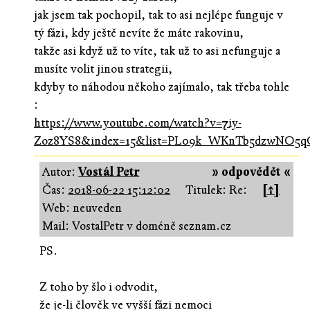
jak jsem tak pochopil, tak to asi nejlépe funguje v
tý fázi, kdy ještě nevíte že máte rakovinu,
takže asi když už to víte, tak už to asi nefunguje a
musíte volit jinou strategii,
kdyby to náhodou někoho zajímalo, tak třeba tohle
:
https://www.youtube.com/watch?v=7iy-
Zoz8YS8&index=15&list=PL09k_WKnTb5dzwNO5q
Autor:
Vostál Petr
» odpovědět «
Čas:
2018-06-22 15:12:02
Titulek: Re:
[↑]
Web: neuveden
Mail: VostalPetr v doméně seznam.cz
PS.
Z toho by šlo i odvodit,
že je-li člověk ve vyšší fázi nemoci