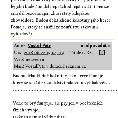
legální bude čím dál neprůchodnější a státní peníze
čím dál bezcennější, zkusí státy kdejakou
zhovadilost. Budou dělat klidně kokotiny jako herec
Pomeje, který se snažil ze zoufalství rakovinu
vyhladovět...
Autor:
Vostál Petr
» odpovědět «
Čas:
2018-06-22 15:04:49
Titulek: Re:
[↑]
Web: neuveden
Mail: VostalPetr v doméně seznam.cz
Budou dělat klidně kokotiny jako herec Pomeje,
který se snažil ze zoufalství rakovinu vyhladovět...
..................................................................
Vono to prý funguje, ale prý jen v počátečních
fázích vývoje,
takže to nemusí vždy zabrat,