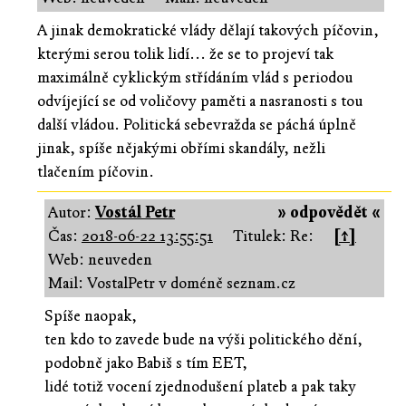
A jinak demokratické vlády dělají takových píčovin,
kterými serou tolik lidí... že se to projeví tak
maximálně cyklickým střídáním vlád s periodou
odvíjející se od voličovy paměti a nasranosti s tou
další vládou. Politická sebevražda se páchá úplně
jinak, spíše nějakými obřími skandály, nežli
tlačením píčovin.
Autor:
Vostál Petr
» odpovědět «
Čas:
2018-06-22 13:55:51
Titulek: Re:
[↑]
Web: neuveden
Mail: VostalPetr v doméně seznam.cz
Spíše naopak,
ten kdo to zavede bude na výši politického dění,
podobně jako Babiš s tím EET,
lidé totiž vocení zjednodušení plateb a pak taky