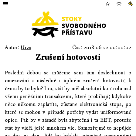
Autor:
Urza
Čas: 2018-06-22 00:00:02
Zrušení hotovosti
Poslední dobou se můžeme sem tam doslechnout o
omezování a následně i úplném zrušení hotovosti; k
čemu by to bylo? Inu, stát by měl absolutní kontrolu nad
všemi peněžními transakcemi, které probíhají; kdykoliv
něco někomu zaplatíte, zůstane elektronická stopa, po
které se mohou v případě potřeby vydat uniformované
opice. Pak by v zásadě byla zbytečná i ta EET, protože
stát by viděl ještě mnohem víc. Samozřejmě to nepůjde
ze dne na den, lidé by brblali, nicméně postupnými