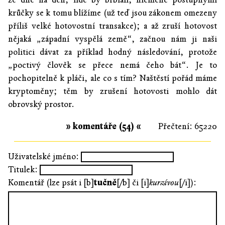
krůčky se k tomu blížíme (už teď jsou zákonem omezeny
příliš velké hotovostní transakce); a až zruší hotovost
nějaká „západní vyspělá země“, začnou nám ji naši
politici dávat za příklad hodný následování, protože
„poctivý člověk se přece nemá čeho bát“. Je to
pochopitelně k pláči, ale co s tím? Naštěstí pořád máme
kryptoměny; těm by zrušení hotovosti mohlo dát
obrovský prostor.
» komentáře (54) «
Přečtení: 65220
Uživatelské jméno:
Titulek:
Komentář (lze psát i [b]
tučně
[/b] či [i]
kurzívou
[/i]):