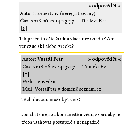
» odpovědět «
Autor: norbertsnv (neregistrovaný)
Čas:
2018-06-22 14:27:37
Titulek: Re:
[↑]
Tak prečo to ešte žiadna vláda nezaviedla? Ani
venezuelská alebo grécka?
Autor:
Vostál Petr
» odpovědět «
Čas:
2018-06-22 14:32:31
Titulek: Re:
[↑]
Web: neuveden
Mail: VostalPetr v doméně seznam.cz
Těch důvodů může být více:
socialisté nejsou komunisté a vědí, že šrouby je
třeba utahovat postupně a nenápadně