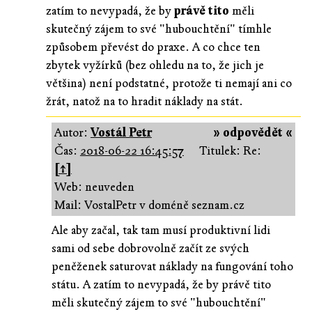
zatím to nevypadá, že by
právě tito
měli
skutečný zájem to své "hubouchtění" tímhle
způsobem převést do praxe. A co chce ten
zbytek vyžírků (bez ohledu na to, že jich je
většina) není podstatné, protože ti nemají ani co
žrát, natož na to hradit náklady na stát.
Autor:
Vostál Petr
» odpovědět «
Čas:
2018-06-22 16:45:57
Titulek: Re:
[↑]
Web: neuveden
Mail: VostalPetr v doméně seznam.cz
Ale aby začal, tak tam musí produktivní lidi
sami od sebe dobrovolně začít ze svých
peněženek saturovat náklady na fungování toho
státu. A zatím to nevypadá, že by právě tito
měli skutečný zájem to své "hubouchtění"