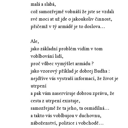
malá a slabá,
což samozřejmě vobnáší že jste se vzdali
své moci at už jde o jakoukoliv činnost,
přičemž v tý armádě je to doslova...
Ale,
jako základní problém vidím v tom
voblbování lidí,
proč vůbec vymýšlet armádu ?
jako vzorový příklad je dobrej Budha :
nejdříve vás vystraší informací, že život je
utrpení
a pak vám naservíruje dobrou zprávu, že
cesta z utrpení existuje,
samozřejmě že ta jeho, ta osmidílná...
a takto vás voblbujou v duchovnu,
náboženství, politice i vobchodě...