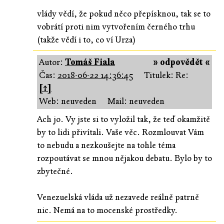
vlády vědí, že pokud něco přepísknou, tak se to
vobrátí proti nim vytvořením černého trhu
(takže vědí i to, co ví Urza)
Autor:
Tomáš Fiala
» odpovědět «
Čas:
2018-06-22 14:36:45
Titulek: Re:
[↑]
Web: neuveden
Mail: neuveden
Ach jo. Vy jste si to vyložil tak, že teď okamžitě
by to lidi přivítali. Vaše věc. Rozmlouvat Vám
to nebudu a nezkoušejte na tohle téma
rozpoutávat se mnou nějakou debatu. Bylo by to
zbytečné.
Venezuelská vláda už nezavede reálně patrně
nic. Nemá na to mocenské prostředky.