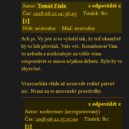
Autor:
Tomáš Fiala
» odpovědět «
Čas:
2018-06-22 14:36:45
Titulek: Re:
[↑]
Web: neuveden
Mail: neuveden
Ach jo. Vy jste si to vyložil tak, že teď okamžitě
by to lidi přivítali. Vaše věc. Rozmlouvat Vám
to nebudu a nezkoušejte na tohle téma
rozpoutávat se mnou nějakou debatu. Bylo by to
zbytečné.
Venezuelská vláda už nezavede reálně patrně
nic. Nemá na to mocenské prostředky.
» odpovědět «
Autor: norbertsnv (neregistrovaný)
Čas:
2018-06-22 15:15:09
Titulek: Re:
[↑]