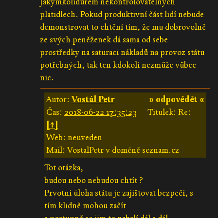
Jakýmkolidurem nekontrolovatelných
platidlech. Pokud produktivní část lidí nebude
demonstrovat to chtění tím, že mu dobrovolně
ze svých peněženek dá sama od sebe
prostředky na saturaci nákladů na provoz státu
potřebných, tak ten kdokoli nezmůže vůbec
nic.
Autor:
Vostál Petr
» odpovědět «
Čas:
2018-06-22 17:35:23
Titulek: Re:
[↑]
Web: neuveden
Mail: VostalPetr v doméně seznam.cz
Tot otázka,
budou nebo nebudou chtít ?
Prvotní úloha státu je zajištovat bezpečí, s
tím klidně mohou začít