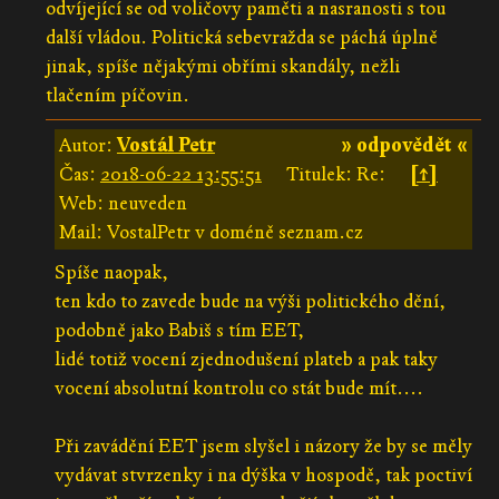
odvíjející se od voličovy paměti a nasranosti s tou
další vládou. Politická sebevražda se páchá úplně
jinak, spíše nějakými obřími skandály, nežli
tlačením píčovin.
Autor:
Vostál Petr
» odpovědět «
Čas:
2018-06-22 13:55:51
Titulek: Re:
[↑]
Web: neuveden
Mail: VostalPetr v doméně seznam.cz
Spíše naopak,
ten kdo to zavede bude na výši politického dění,
podobně jako Babiš s tím EET,
lidé totiž vocení zjednodušení plateb a pak taky
vocení absolutní kontrolu co stát bude mít....
Při zavádění EET jsem slyšel i názory že by se měly
vydávat stvrzenky i na dýška v hospodě, tak poctiví