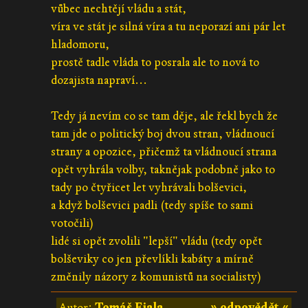
vůbec nechtějí vládu a stát,
víra ve stát je silná víra a tu neporazí ani pár let
hladomoru,
prostě tadle vláda to posrala ale to nová to
dozajista napraví...
Tedy já nevím co se tam děje, ale řekl bych že
tam jde o politický boj dvou stran, vládnoucí
strany a opozice, přičemž ta vládnoucí strana
opět vyhrála volby, taknějak podobně jako to
tady po čtyřicet let vyhrávali bolševici,
a když bolševici padli (tedy spíše to sami
votočili)
lidé si opět zvolili "lepší" vládu (tedy opět
bolševiky co jen převlíkli kabáty a mírně
změnily názory z komunistů na socialisty)
Autor:
Tomáš Fiala
» odpovědět «