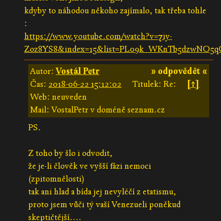
kdyby to náhodou někoho zajímalo, tak třeba tohle
:
https://www.youtube.com/watch?v=7iy-
Zoz8YS8&index=15&list=PL09k_WKnTb5dzwNO5q
Autor:
Vostál Petr
» odpovědět «
Čas:
2018-06-22 15:12:02
Titulek: Re:
[↑]
Web: neuveden
Mail: VostalPetr v doméně seznam.cz
PS.
Z toho by šlo i odvodit,
že je-li člověk ve vyšší fázi nemoci
(zpitomnělosti)
tak ani hlad a bída jej nevyléčí z etatismu,
proto jsem vůči tý vaší Venezueli poněkud
skeptičtější....