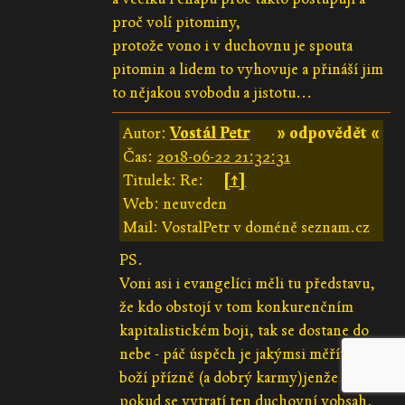
proč volí pitominy,
protože vono i v duchovnu je spouta
pitomin a lidem to vyhovuje a přináší jim
to nějakou svobodu a jistotu...
Autor:
Vostál Petr
» odpovědět «
Čas:
2018-06-22 21:32:31
Titulek: Re:
[↑]
Web: neuveden
Mail: VostalPetr v doméně seznam.cz
PS.
Voni asi i evangelíci měli tu představu,
že kdo obstojí v tom konkurenčním
kapitalistickém boji, tak se dostane do
nebe - páč úspěch je jakýmsi měřítkem
boží přízně (a dobrý karmy)jenže
pokud se vytratí ten duchovní vobsah,