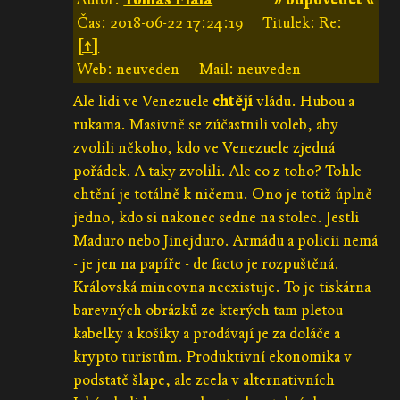
Čas:
2018-06-22 17:24:19
Titulek: Re:
[↑]
Web: neuveden
Mail: neuveden
Ale lidi ve Venezuele
chtějí
vládu. Hubou a
rukama. Masivně se zúčastnili voleb, aby
zvolili někoho, kdo ve Venezuele zjedná
pořádek. A taky zvolili. Ale co z toho? Tohle
chtění je totálně k ničemu. Ono je totiž úplně
jedno, kdo si nakonec sedne na stolec. Jestli
Maduro nebo Jinejduro. Armádu a policii nemá
- je jen na papíře - de facto je rozpuštěná.
Královská mincovna neexistuje. To je tiskárna
barevných obrázků ze kterých tam pletou
kabelky a košíky a prodávají je za doláče a
krypto turistům. Produktivní ekonomika v
podstatě šlape, ale zcela v alternativních