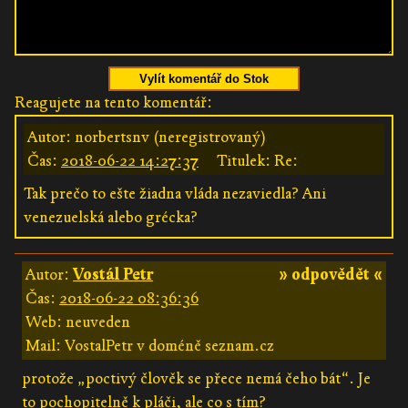
Vylít komentář do Stok
Reagujete na tento komentář:
Autor: norbertsnv (neregistrovaný)
Čas:
2018-06-22 14:27:37
Titulek: Re:
Tak prečo to ešte žiadna vláda nezaviedla? Ani
venezuelská alebo grécka?
Autor:
Vostál Petr
» odpovědět «
Čas:
2018-06-22 08:36:36
Web: neuveden
Mail: VostalPetr v doméně seznam.cz
protože „poctivý člověk se přece nemá čeho bát“. Je
to pochopitelně k pláči, ale co s tím?