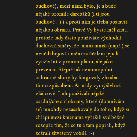
budhové), mezi námi bylo, je a bude
nějaké promile darebáků (i ti jsou
budhové :-) ) a proti nim je třeba postavit
nějakou obranu. Právě Vy byste měl znát,
protože tady často používáte východní
duchovní směry, že tamní mniši (např.) se
neučili bojová umění za účelem jejich
využívání v prvním plánu, ale jako
prevenci. Stejně tak nemonopolní
ochranné sbory by fungovaly zhruba
tímto způsobem. Armády vymýšleli až
vládcové. Lidi používali nějaké
osadní/obecní obrany, které (domnívám
se) mnohdy nezasahovaly do toho, když si
chlapi mezi kmenama vyřešili své běžné
rozepře tím, že se tu a tam poprali, když
zežrali zkvašený vobilí. :-)