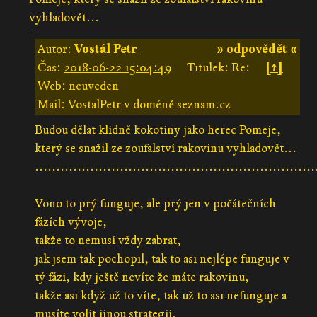
vyhladovět...
Autor:
Vostál Petr
» odpovědět «
Čas:
2018-06-22 15:04:49
Titulek: Re:
[↑]
Web: neuveden
Mail: VostalPetr v doméně seznam.cz
Budou dělat klidně kokotiny jako herec Pomeje,
který se snažil ze zoufalství rakovinu vyhladovět...
..................................................................
Vono to prý funguje, ale prý jen v počátečních
fázích vývoje,
takže to nemusí vždy zabrat,
jak jsem tak pochopil, tak to asi nejlépe funguje v
tý fázi, kdy ještě nevíte že máte rakovinu,
takže asi když už to víte, tak už to asi nefunguje a
musíte volit jinou strategii,