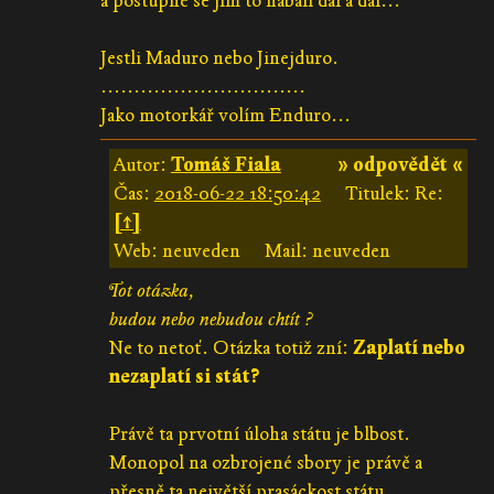
a postupně se jim to nabalí dál a dál...
Jestli Maduro nebo Jinejduro.
...............................
Jako motorkář volím Enduro...
Autor:
Tomáš Fiala
» odpovědět «
Čas:
2018-06-22 18:50:42
Titulek: Re:
[↑]
Web: neuveden
Mail: neuveden
Tot otázka,
budou nebo nebudou chtít ?
Ne to netoť. Otázka totiž zní:
Zaplatí nebo
nezaplatí si stát?
Právě ta prvotní úloha státu je blbost.
Monopol na ozbrojené sbory je právě a
přesně ta největší prasáckost státu.