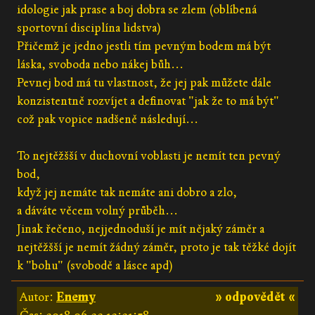
idologie jak prase a boj dobra se zlem (oblíbená
sportovní disciplína lidstva)
Přičemž je jedno jestli tím pevným bodem má být
láska, svoboda nebo nákej bůh...
Pevnej bod má tu vlastnost, že jej pak můžete dále
konzistentně rozvíjet a definovat "jak že to má být"
což pak vopice nadšeně následují...
To nejtěžšší v duchovní voblasti je nemít ten pevný
bod,
když jej nemáte tak nemáte ani dobro a zlo,
a dáváte věcem volný průběh...
Jinak řečeno, nejjednoduší je mít nějaký záměr a
nejtěžšší je nemít žádný záměr, proto je tak těžké dojít
k "bohu" (svobodě a lásce apd)
Autor:
Enemy
» odpovědět «