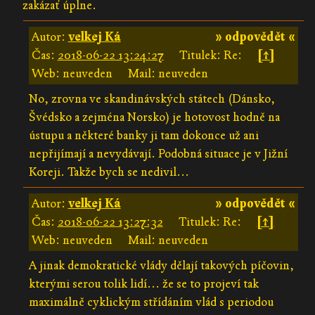
zakázať úplne.
Autor:
velkej Ká
» odpovědět «
Čas:
2018-06-22 13:24:27
Titulek: Re:
[↑]
Web: neuveden
Mail: neuveden
No, zrovna ve skandinávských státech (Dánsko,
Švédsko a zejména Norsko) je hotovost hodně na
ústupu a některé banky ji tam dokonce už ani
nepřijímají a nevydávají. Podobná situace je v Jižní
Koreji. Takže bych se nedivil...
Autor:
velkej Ká
» odpovědět «
Čas:
2018-06-22 13:27:32
Titulek: Re:
[↑]
Web: neuveden
Mail: neuveden
A jinak demokratické vlády dělají takových píčovin,
kterými serou tolik lidí... že se to projeví tak
maximálně cyklickým střídáním vlád s periodou