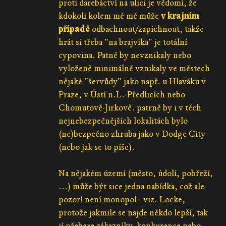
proti darebáctví na ulici je vědomí, že
kdokoli kolem mě mě může
v krajním
případě
odbachnout/zapíchnout, takže
hrát si třeba "na brajvika" je totální
cypovina. Patně by nevznikaly nebo
vyloženě minimálně vznikaly ve městech
nějaké "šervůdy" jako např. u Hlaváku v
Praze, v Ústí n.L.-Předlicích nebo
Chomutově-Jirkově. patrně by i v těch
nejnebezpečnějších lokalitách bylo
(ne)bezpečno zhruba jako v Dodge City
(nebo jak se to píše).
Na nějakém území (město, údolí, pobřeží,
...) může být sice jedna nabídka, což ale
pozor! není monopol - viz. Locke,
protože jakmile se najde někdo lepší, tak
jí přebere zákazníky, konkurence nebo