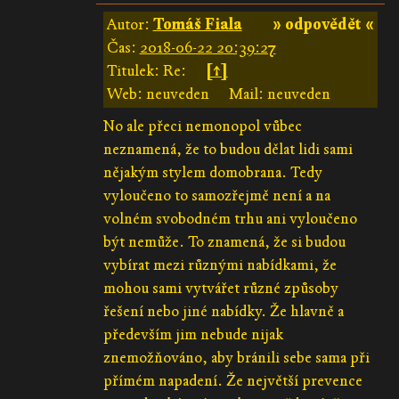
Autor:
Tomáš Fiala
» odpovědět «
Čas:
2018-06-22 20:39:27
Titulek: Re:
[↑]
Web: neuveden
Mail: neuveden
No ale přeci nemonopol vůbec
neznamená, že to budou dělat lidi sami
nějakým stylem domobrana. Tedy
vyloučeno to samozřejmě není a na
volném svobodném trhu ani vyloučeno
být nemůže. To znamená, že si budou
vybírat mezi různými nabídkami, že
mohou sami vytvářet různé způsoby
řešení nebo jiné nabídky. Že hlavně a
především jim nebude nijak
znemožňováno, aby bránili sebe sama při
přímém napadení. Že největší prevence