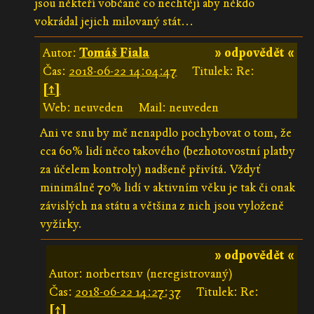
jsou někteří vobčané co nechtějí aby někdo
vokrádal jejich milovaný stát...
Autor:
Tomáš Fiala
» odpovědět «
Čas:
2018-06-22 14:04:47
Titulek: Re:
[↑]
Web: neuveden
Mail: neuveden
Ani ve snu by mě nenapdlo pochybovat o tom, že
cca 60% lidí něco takového (bezhotovostní platby
za účelem kontroly) nadšeně přivítá. Vždyť
minimálně 70% lidí v aktivním věku je tak či onak
závislých na státu a většina z nich jsou vyloženě
vyžírky.
» odpovědět «
Autor: norbertsnv (neregistrovaný)
Čas:
2018-06-22 14:27:37
Titulek: Re:
[↑]