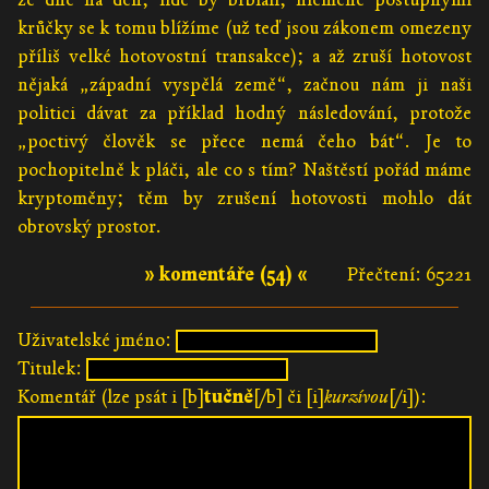
krůčky se k tomu blížíme (už teď jsou zákonem omezeny
příliš velké hotovostní transakce); a až zruší hotovost
nějaká „západní vyspělá země“, začnou nám ji naši
politici dávat za příklad hodný následování, protože
„poctivý člověk se přece nemá čeho bát“. Je to
pochopitelně k pláči, ale co s tím? Naštěstí pořád máme
kryptoměny; těm by zrušení hotovosti mohlo dát
obrovský prostor.
» komentáře (54) «
Přečtení: 65221
Uživatelské jméno:
Titulek:
Komentář (lze psát i [b]
tučně
[/b] či [i]
kurzívou
[/i]):