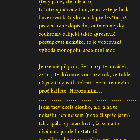
(tedy já ne, ale lidé ano)
ta totiž spočívá v tom,že můžete jednak
buzerovat každýho a pak především již
preventivně dopředu, zatímco nějaký
soukromý subjekt takto agresivně
postupovat nemůže, to je vobrovská
výhoda monopolu, absolutní moc
Jenže mě připadá, že tu nejste nováček,
že tu jste dokonce víííc než rok, že tohle
už jste tady četl stokrát a že na to nevím
proč kašlete. Nerozumím...
......................................................
Jsem tady dcela dlouho, ale já na to
nekašlu, jen nejsem (nebo či spíše jsem)
tak zapálenej anarchista, že se na to
dívám i z pohledu etatistů,
a vcelku i chápu proč takto postupují a