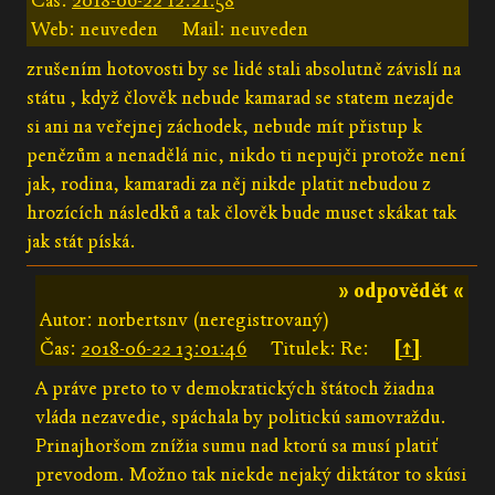
Čas:
2018-06-22 12:21:58
Web: neuveden
Mail: neuveden
zrušením hotovosti by se lidé stali absolutně závislí na
státu , když člověk nebude kamarad se statem nezajde
si ani na veřejnej záchodek, nebude mít přistup k
penězům a nenadělá nic, nikdo ti nepujči protože není
jak, rodina, kamaradi za něj nikde platit nebudou z
hrozících následků a tak člověk bude muset skákat tak
jak stát píská.
» odpovědět «
Autor: norbertsnv (neregistrovaný)
Čas:
2018-06-22 13:01:46
Titulek: Re:
[↑]
A práve preto to v demokratických štátoch žiadna
vláda nezavedie, spáchala by politickú samovraždu.
Prinajhoršom znížia sumu nad ktorú sa musí platiť
prevodom. Možno tak niekde nejaký diktátor to skúsi