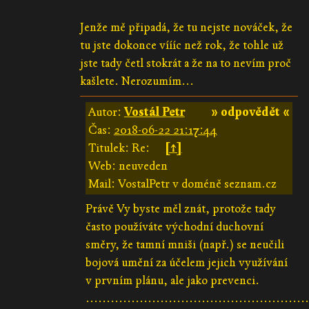
Jenže mě připadá, že tu nejste nováček, že
tu jste dokonce víííc než rok, že tohle už
jste tady četl stokrát a že na to nevím proč
kašlete. Nerozumím...
Autor:
Vostál Petr
» odpovědět «
Čas:
2018-06-22 21:17:44
Titulek: Re:
[↑]
Web: neuveden
Mail: VostalPetr v doméně seznam.cz
Právě Vy byste měl znát, protože tady
často používáte východní duchovní
směry, že tamní mniši (např.) se neučili
bojová umění za účelem jejich využívání
v prvním plánu, ale jako prevenci.
......................................................