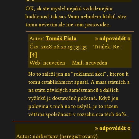
OK, ak ste myslel nejakú vzdialenejšiu
budúcnosť tak sa s Vami nebudem hádať, síce
tomu neverím ale nie som jasnovidec.
Autor:
Tomáš Fiala
» odpovědět «
Čas:
2018-06-22 15:35:35
Titulek: Re:
[↑]
Web: neuveden
Mail: neuveden
No to záleží jen na "reklamní akci", kterou k
tomu establishment spustí. A masa státních a
na státu závislých zaměstnanců a dalších
vyžírků je dostatečně početná. Když jen
polovina z nich na to uslyší, je to rázem
většina společnosti v rozsahu cca těch 60%.
» odpovědět «
Autor: norbertsnv (neregistrovaný)