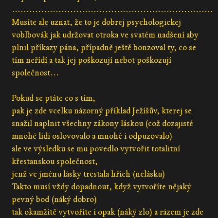
.....................................................................
Musíte ale uznat, že to je dobrej psychologickej
voblbovák jak udržovat otroka ve svatém nadšení aby
plnil příkazy pána, případně ještě bonzoval ty, co se
tím neřídí a tak jej poškozují nebot poškozují
společnost...
Pokud se ptáte co s tím,
pak je zde vcelku názorný příklad Ježíšův, kterej se
snažil naplnit všechny zákony láskou (což dozajisté
mnohé lidi oslovovalo a mnohé i odpuzovalo)
ale ve výsledku se mu povedlo vytvořit totalitní
křestanskou společnost,
jenž ve jménu lásky trestala hřích (nelásku)
Takto musí vždy dopadnout, když vytvoříte nějaký
pevný bod (náký dobro)
tak okamžitě vytvoříte i opak (náký zlo) a rázem je zde