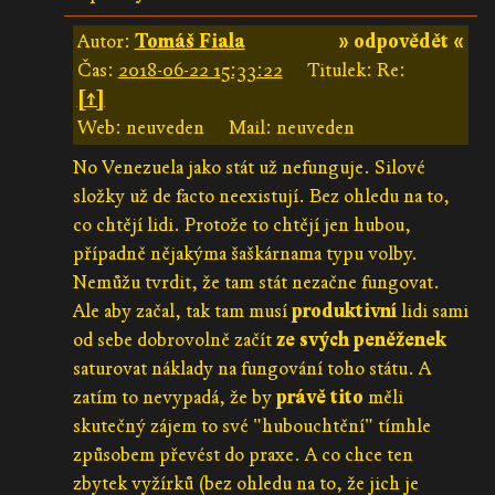
Autor:
Tomáš Fiala
» odpovědět «
Čas:
2018-06-22 15:33:22
Titulek: Re:
[↑]
Web: neuveden
Mail: neuveden
No Venezuela jako stát už nefunguje. Silové
složky už de facto neexistují. Bez ohledu na to,
co chtějí lidi. Protože to chtějí jen hubou,
případně nějakýma šaškárnama typu volby.
Nemůžu tvrdit, že tam stát nezačne fungovat.
Ale aby začal, tak tam musí
produktivní
lidi sami
od sebe dobrovolně začít
ze svých peněženek
saturovat náklady na fungování toho státu. A
zatím to nevypadá, že by
právě tito
měli
skutečný zájem to své "hubouchtění" tímhle
způsobem převést do praxe. A co chce ten
zbytek vyžírků (bez ohledu na to, že jich je