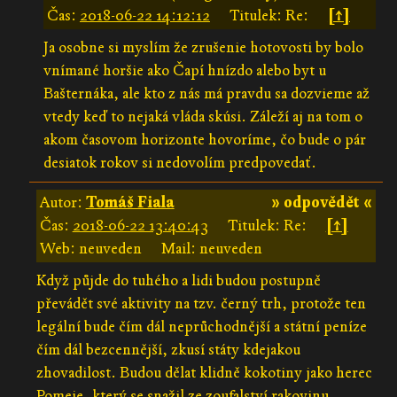
Čas:
2018-06-22 14:12:12
Titulek: Re:
[↑]
Ja osobne si myslím že zrušenie hotovosti by bolo
vnímané horšie ako Čapí hnízdo alebo byt u
Bašternáka, ale kto z nás má pravdu sa dozvieme až
vtedy keď to nejaká vláda skúsi. Záleží aj na tom o
akom časovom horizonte hovoríme, čo bude o pár
desiatok rokov si nedovolím predpovedať.
Autor:
Tomáš Fiala
» odpovědět «
Čas:
2018-06-22 13:40:43
Titulek: Re:
[↑]
Web: neuveden
Mail: neuveden
Když půjde do tuhého a lidi budou postupně
převádět své aktivity na tzv. černý trh, protože ten
legální bude čím dál neprůchodnější a státní peníze
čím dál bezcennější, zkusí státy kdejakou
zhovadilost. Budou dělat klidně kokotiny jako herec
Pomeje, který se snažil ze zoufalství rakovinu