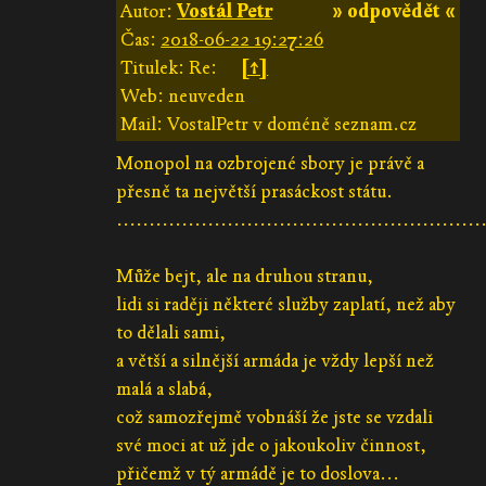
Autor:
Vostál Petr
» odpovědět «
Čas:
2018-06-22 19:27:26
Titulek: Re:
[↑]
Web: neuveden
Mail: VostalPetr v doméně seznam.cz
Monopol na ozbrojené sbory je právě a
přesně ta největší prasáckost státu.
........................................................
Může bejt, ale na druhou stranu,
lidi si raději některé služby zaplatí, než aby
to dělali sami,
a větší a silnější armáda je vždy lepší než
malá a slabá,
což samozřejmě vobnáší že jste se vzdali
své moci at už jde o jakoukoliv činnost,
přičemž v tý armádě je to doslova...