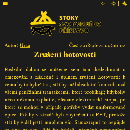
Autor:
Urza
Čas: 2018-06-22 00:00:02
Zrušení hotovosti
Poslední dobou se můžeme sem tam doslechnout o
omezování a následně i úplném zrušení hotovosti; k
čemu by to bylo? Inu, stát by měl absolutní kontrolu nad
všemi peněžními transakcemi, které probíhají; kdykoliv
něco někomu zaplatíte, zůstane elektronická stopa, po
které se mohou v případě potřeby vydat uniformované
opice. Pak by v zásadě byla zbytečná i ta EET, protože
stát by viděl ještě mnohem víc. Samozřejmě to nepůjde
ze dne na den, lidé by brblali, nicméně postupnými