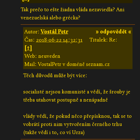
Tak prečo to ešte žiadna vláda nezaviedla? Ani
venezuelská alebo grécka?
Autor:
Vostál Petr
» odpovědět «
Čas:
2018-06-22 14:32:31
Titulek: Re:
[↑]
Web: neuveden
Mail: VostalPetr v doméně seznam.cz
Těch důvodů může být více:
socialisté nejsou komunisté a vědí, že šrouby je
třeba utahovat postupně a nenápadně
vlády vědí, že pokud něco přepísknou, tak se to
vobrátí proti nim vytvořením černého trhu
(takže vědí i to, co ví Urza)