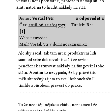
většina) není podstatné, protože ti nemají ani co
žrát, natož na to hradit náklady na stát.
Autor:
Vostál Petr
» odpovědět «
Čas:
2018-06-22 16:45:57
Titulek: Re:
[↑]
Web: neuveden
Mail: VostalPetr v doméně seznam.cz
Ale aby začal, tak tam musí produktivní lidi
sami od sebe dobrovolně začít ze svých
peněženek saturovat náklady na fungování toho
státu. A zatím to nevypadá, že by právě tito
měli skutečný zájem to své "hubouchtění"
tímhle způsobem převést do praxe.
..............................................................
To že nechtějí nějakou vládu, neznamená že