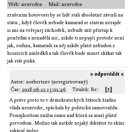
Web: neuveden
Mail: neuveden
zrušením hotovosti by se lidé stali absolutně závislí na
státu , když člověk nebude kamarad se statem nezajde
si ani na veřejnej záchodek, nebude mít přistup k
penězům a nenadělá nic, nikdo ti nepujči protože není
jak, rodina, kamaradi za něj nikde platit nebudou z
hrozících následků a tak člověk bude muset skákat tak
jak stát píská.
» odpovědět «
Autor: norbertsnv (neregistrovaný)
Čas:
2018-06-22 13:01:46
Titulek: Re:
[↑]
A práve preto to v demokratických štátoch žiadna
vláda nezavedie, spáchala by politickú samovraždu.
Prinajhoršom znížia sumu nad ktorú sa musí platiť
prevodom. Možno tak niekde nejaký diktátor to skúsi
zakázať úplne.