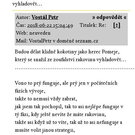
vyhladovět...
Autor:
Vostál Petr
» odpovědět «
Čas:
2018-06-22 15:04:49
Titulek: Re:
[↑]
Web: neuveden
Mail: VostalPetr v doméně seznam.cz
Budou dělat klidně kokotiny jako herec Pomeje,
který se snažil ze zoufalství rakovinu vyhladovět...
..................................................................
Vono to prý funguje, ale prý jen v počátečních
fázích vývoje,
takže to nemusí vždy zabrat,
jak jsem tak pochopil, tak to asi nejlépe funguje v
tý fázi, kdy ještě nevíte že máte rakovinu,
takže asi když už to víte, tak už to asi nefunguje a
musíte volit jinou strategii,