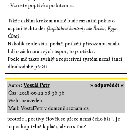
- Vzroste poptávka po bitcoinu
Takže dalším krokem nutně bude razantní pokus o
ucpání těchto děr
(kapitálové kontroly ale Řecko, Kypr,
Čína).
Nakolik se ale státu podaří potlačit přirozenou snahu
lidí o záchranu svých úspor, to je otázka.
Podle mě takto zvrhlý a represivní systém nemá šanci
dlouhodobě přežít.
Autor:
Vostál Petr
» odpovědět «
Čas:
2018-06-22 08:36:36
Web: neuveden
Mail: VostalPetr v doméně seznam.cz
protože „poctivý člověk se přece nemá čeho bát“. Je
to pochopitelně k pláči, ale co s tím?