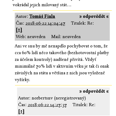
vokrádal jejich milovaný stát...
Autor:
Tomáš Fiala
» odpovědět «
Čas:
2018-06-22 14:04:47
Titulek: Re:
[↑]
Web: neuveden
Mail: neuveden
Ani ve snu by mě nenapdlo pochybovat o tom, že
cca 60% lidí něco takového (bezhotovostní platby
za účelem kontroly) nadšeně přivítá. Vždyť
minimálně 70% lidí v aktivním věku je tak či onak
závislých na státu a většina z nich jsou vyloženě
vyžírky.
» odpovědět «
Autor: norbertsnv (neregistrovaný)
Čas:
2018-06-22 14:27:37
Titulek: Re:
[↑]