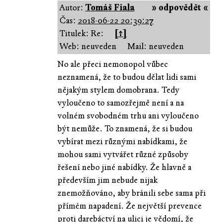
Autor:
Tomáš Fiala
» odpovědět «
Čas:
2018-06-22 20:39:27
Titulek: Re:
[↑]
Web: neuveden
Mail: neuveden
No ale přeci nemonopol vůbec
neznamená, že to budou dělat lidi sami
nějakým stylem domobrana. Tedy
vyloučeno to samozřejmě není a na
volném svobodném trhu ani vyloučeno
být nemůže. To znamená, že si budou
vybírat mezi různými nabídkami, že
mohou sami vytvářet různé způsoby
řešení nebo jiné nabídky. Že hlavně a
především jim nebude nijak
znemožňováno, aby bránili sebe sama při
přímém napadení. Že největší prevence
proti darebáctví na ulici je vědomí, že