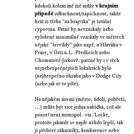
kdokoli kolem mě mě může
v krajním
případě
odbachnout/zapíchnout, takže
hrát si třeba "na brajvika" je totální
cypovina. Patně by nevznikaly nebo
vyloženě minimálně vznikaly ve městech
nějaké "šervůdy" jako např. u Hlaváku v
Praze, v Ústí n.L.-Předlicích nebo
Chomutově-Jirkově. patrně by i v těch
nejnebezpečnějších lokalitách bylo
(ne)bezpečno zhruba jako v Dodge City
(nebo jak se to píše).
Na nějakém území (město, údolí, pobřeží,
...) může být sice jedna nabídka, což ale
pozor! není monopol - viz. Locke,
protože jakmile se najde někdo lepší, tak
jí přebere zákazníky, konkurence nebo