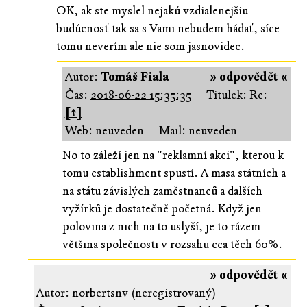
OK, ak ste myslel nejakú vzdialenejšiu
budúcnosť tak sa s Vami nebudem hádať, síce
tomu neverím ale nie som jasnovidec.
Autor:
Tomáš Fiala
» odpovědět «
Čas:
2018-06-22 15:35:35
Titulek: Re:
[↑]
Web: neuveden
Mail: neuveden
No to záleží jen na "reklamní akci", kterou k
tomu establishment spustí. A masa státních a
na státu závislých zaměstnanců a dalších
vyžírků je dostatečně početná. Když jen
polovina z nich na to uslyší, je to rázem
většina společnosti v rozsahu cca těch 60%.
» odpovědět «
Autor: norbertsnv (neregistrovaný)