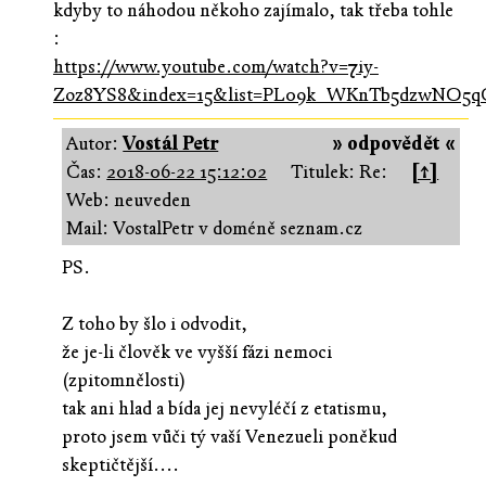
kdyby to náhodou někoho zajímalo, tak třeba tohle
:
https://www.youtube.com/watch?v=7iy-
Zoz8YS8&index=15&list=PL09k_WKnTb5dzwNO5q
Autor:
Vostál Petr
» odpovědět «
Čas:
2018-06-22 15:12:02
Titulek: Re:
[↑]
Web: neuveden
Mail: VostalPetr v doméně seznam.cz
PS.
Z toho by šlo i odvodit,
že je-li člověk ve vyšší fázi nemoci
(zpitomnělosti)
tak ani hlad a bída jej nevyléčí z etatismu,
proto jsem vůči tý vaší Venezueli poněkud
skeptičtější....