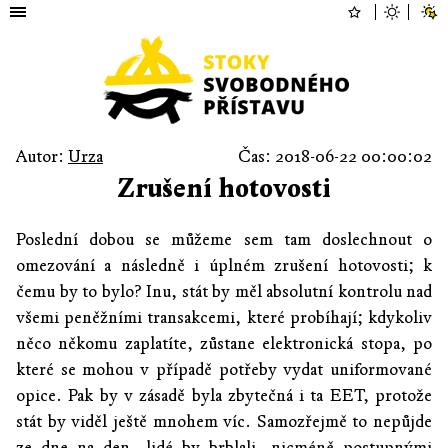
Autor:
Urza
Čas: 2018-06-22 00:00:02
Zrušení hotovosti
Poslední dobou se můžeme sem tam doslechnout o
omezování a následně i úplném zrušení hotovosti; k
čemu by to bylo? Inu, stát by měl absolutní kontrolu nad
všemi peněžními transakcemi, které probíhají; kdykoliv
něco někomu zaplatíte, zůstane elektronická stopa, po
které se mohou v případě potřeby vydat uniformované
opice. Pak by v zásadě byla zbytečná i ta EET, protože
stát by viděl ještě mnohem víc. Samozřejmě to nepůjde
ze dne na den, lidé by brblali, nicméně postupnými