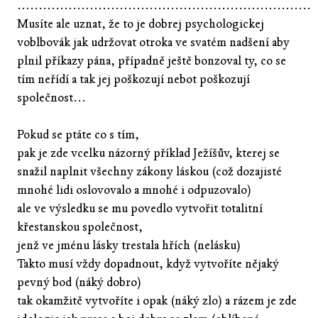
.....................................................................
Musíte ale uznat, že to je dobrej psychologickej
voblbovák jak udržovat otroka ve svatém nadšení aby
plnil příkazy pána, případně ještě bonzoval ty, co se
tím neřídí a tak jej poškozují nebot poškozují
společnost...
Pokud se ptáte co s tím,
pak je zde vcelku názorný příklad Ježíšův, kterej se
snažil naplnit všechny zákony láskou (což dozajisté
mnohé lidi oslovovalo a mnohé i odpuzovalo)
ale ve výsledku se mu povedlo vytvořit totalitní
křestanskou společnost,
jenž ve jménu lásky trestala hřích (nelásku)
Takto musí vždy dopadnout, když vytvoříte nějaký
pevný bod (náký dobro)
tak okamžitě vytvoříte i opak (náký zlo) a rázem je zde