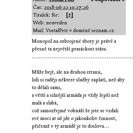
Čas:
2018-06-22 19:27:26
Titulek: Re:
[↑]
Web: neuveden
Mail: VostalPetr v doméně seznam.cz
Monopol na ozbrojené sbory je právě a
přesně ta největší prasáckost státu.
........................................................
Může bejt, ale na druhou stranu,
lidi si raději některé služby zaplatí, než aby
to dělali sami,
a větší a silnější armáda je vždy lepší než
malá a slabá,
což samozřejmě vobnáší že jste se vzdali
své moci at už jde o jakoukoliv činnost,
přičemž v tý armádě je to doslova...