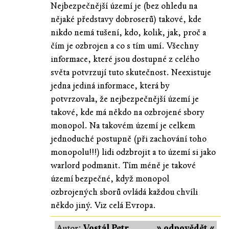
Nejbezpečnější území je (bez ohledu na
nějaké představy dobroserů) takové, kde
nikdo nemá tušení, kdo, kolik, jak, proč a
čím je ozbrojen a co s tím umí. Všechny
informace, které jsou dostupné z celého
světa potvrzují tuto skutečnost. Neexistuje
jedna jediná informace, která by
potvrzovala, že nejbezpečnější území je
takové, kde má někdo na ozbrojené sbory
monopol. Na takovém území je celkem
jednoduché postupně (při zachování toho
monopolu!!!) lidi odzbrojit a to území si jako
warlord podmanit. Tím méně je takové
území bezpečné, když monopol
ozbrojených sborů ovládá každou chvíli
někdo jiný. Viz celá Evropa.
Autor:
Vostál Petr
» odpovědět «