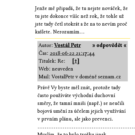
Jenže mě připadá, že tu nejste nováček, že
tu jste dokonce víííc než rok, že tohle už
jste tady četl stokrát a že na to nevím proč
kašlete. Nerozumím...
Autor:
Vostál Petr
» odpovědět «
Čas:
2018-06-22 21:17:44
Titulek: Re:
[↑]
Web: neuveden
Mail: VostalPetr v doméně seznam.cz
Právě Vy byste měl znát, protože tady
často používáte východní duchovní
směry, že tamní mniši (např.) se neučili
bojová umění za účelem jejich využívání
v prvním plánu, ale jako prevenci.
......................................................
Myslím, že to bylo trošku jinak,