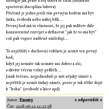
idologie jak prase a boj dobra se zlem (oblíbená
sportovní disciplína lidstva)
Přičemž je jedno jestli tím pevným bodem má být
láska, svoboda nebo nákej bůh...
Pevnej bod má tu vlastnost, že jej pak můžete dále
konzistentně rozvíjet a definovat "jak že to má být"
což pak vopice nadšeně následují...
To nejtěžšší v duchovní voblasti je nemít ten pevný
bod,
když jej nemáte tak nemáte ani dobro a zlo,
a dáváte věcem volný průběh...
Jinak řečeno, nejjednoduší je mít nějaký záměr a
nejtěžšší je nemít žádný záměr, proto je tak těžké dojít
k "bohu" (svobodě a lásce apd)
Autor:
Enemy
» odpovědět «
Čas:
2018-06-22 12:21:58