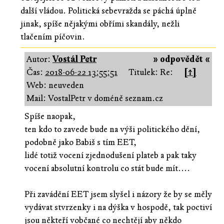
další vládou. Politická sebevražda se páchá úplně
jinak, spíše nějakými obřími skandály, nežli
tlačením píčovin.
Autor:
Vostál Petr
» odpovědět «
Čas:
2018-06-22 13:55:51
Titulek: Re:
[↑]
Web: neuveden
Mail: VostalPetr v doméně seznam.cz
Spíše naopak,
ten kdo to zavede bude na výši politického dění,
podobně jako Babiš s tím EET,
lidé totiž vocení zjednodušení plateb a pak taky
vocení absolutní kontrolu co stát bude mít....
Při zavádění EET jsem slyšel i názory že by se měly
vydávat stvrzenky i na dýška v hospodě, tak poctiví
jsou někteří vobčané co nechtějí aby někdo