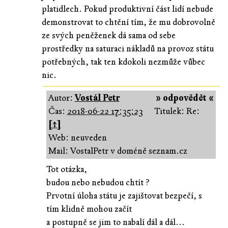
platidlech. Pokud produktivní část lidí nebude
demonstrovat to chtění tím, že mu dobrovolně
ze svých peněženek dá sama od sebe
prostředky na saturaci nákladů na provoz státu
potřebných, tak ten kdokoli nezmůže vůbec
nic.
Autor:
Vostál Petr
» odpovědět «
Čas:
2018-06-22 17:35:23
Titulek: Re:
[↑]
Web: neuveden
Mail: VostalPetr v doméně seznam.cz
Tot otázka,
budou nebo nebudou chtít ?
Prvotní úloha státu je zajištovat bezpečí, s
tím klidně mohou začít
a postupně se jim to nabalí dál a dál...