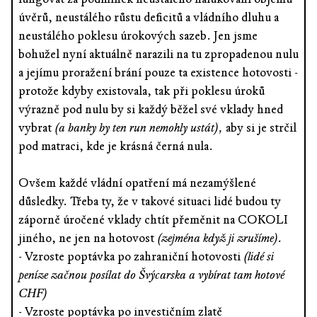
úvěrů, neustálého růstu deficitů a vládního dluhu a
neustálého poklesu úrokových sazeb. Jen jsme
bohužel nyní aktuálně narazili na tu zpropadenou nulu
a jejímu proražení brání pouze ta existence hotovosti -
protože kdyby existovala, tak při poklesu úroků
výrazně pod nulu by si každý běžel své vklady hned
vybrat
(a banky by ten run nemohly ustát),
aby si je strčil
pod matraci, kde je krásná černá nula.
Ovšem každé vládní opatření má nezamýšlené
důsledky. Třeba ty, že v takové situaci lidé budou ty
záporně úročené vklady chtít přeměnit na COKOLI
jiného, ne jen na hotovost
(zejména když ji zrušíme).
- Vzroste poptávka po zahraniční hotovosti
(lidé si
peníze začnou posílat do Švýcarska a vybírat tam hotové
CHF)
- Vzroste poptávka po investičním zlatě