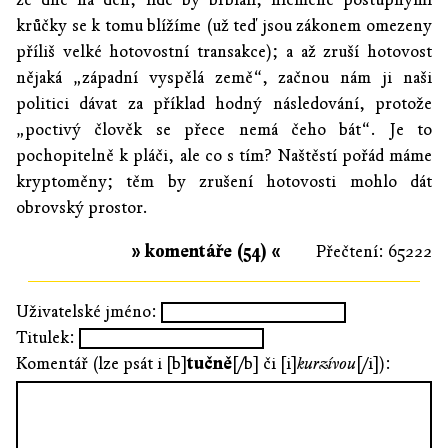
krůčky se k tomu blížíme (už teď jsou zákonem omezeny
příliš velké hotovostní transakce); a až zruší hotovost
nějaká „západní vyspělá země“, začnou nám ji naši
politici dávat za příklad hodný následování, protože
„poctivý člověk se přece nemá čeho bát“. Je to
pochopitelně k pláči, ale co s tím? Naštěstí pořád máme
kryptoměny; těm by zrušení hotovosti mohlo dát
obrovský prostor.
» komentáře (54) «
Přečtení: 65222
Uživatelské jméno:
Titulek:
Komentář (lze psát i [b]
tučně
[/b] či [i]
kurzívou
[/i]):