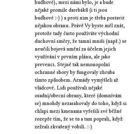
budhové), mezi námi bylo, je a bude
nějaké promile darebáků (i ti jsou
budhové :-) ) a proti nim je třeba postavit
nějakou obranu. Právě Vy byste měl znát,
protože tady často používáte východní
duchovní směry, že tamní mniši (např.) se
neučili bojová umění za účelem jejich
využívání v prvním plánu, ale jako
prevenci. Stejně tak nemonopolní
ochranné sbory by fungovaly zhruba
tímto způsobem. Armády vymýšleli až
vládcové. Lidi používali nějaké
osadní/obecní obrany, které (domnívám
se) mnohdy nezasahovaly do toho, když si
chlapi mezi kmenama vyřešili své běžné
rozepře tím, že se tu a tam poprali, když
zežrali zkvašený vobilí. :-)