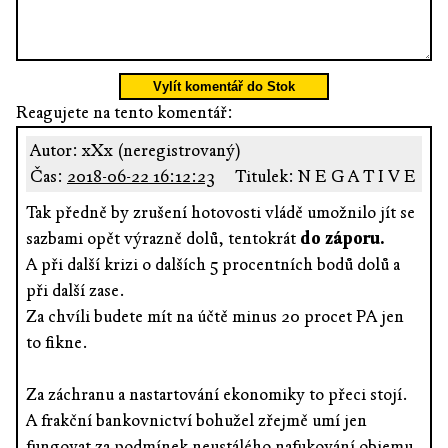
Vylít komentář do Stok
Reagujete na tento komentář:
Autor: xXx (neregistrovaný)
Čas:
2018-06-22 16:12:23
Titulek: N E G A T I V E
Tak předně by zrušení hotovosti vládě umožnilo jít se
sazbami opět výrazně dolů, tentokrát
do záporu.
A při další krizi o dalších 5 procentních bodů dolů a
při další zase.
Za chvíli budete mít na účtě minus 20 procet PA jen
to fikne.
Za záchranu a nastartování ekonomiky to přeci stojí.
A frakční bankovnictví bohužel zřejmě umí jen
fungovat za podmínek neustálého nafukování objemu