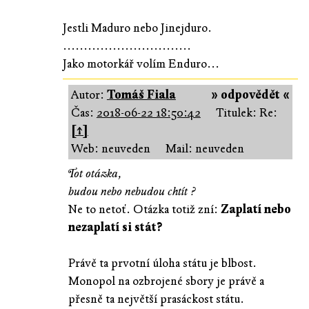
Jestli Maduro nebo Jinejduro.
...............................
Jako motorkář volím Enduro...
Autor:
Tomáš Fiala
» odpovědět «
Čas:
2018-06-22 18:50:42
Titulek: Re:
[↑]
Web: neuveden
Mail: neuveden
Tot otázka,
budou nebo nebudou chtít ?
Ne to netoť. Otázka totiž zní:
Zaplatí nebo
nezaplatí si stát?
Právě ta prvotní úloha státu je blbost.
Monopol na ozbrojené sbory je právě a
přesně ta největší prasáckost státu.