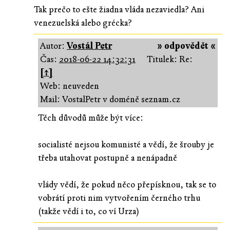
Tak prečo to ešte žiadna vláda nezaviedla? Ani
venezuelská alebo grécka?
Autor:
Vostál Petr
» odpovědět «
Čas:
2018-06-22 14:32:31
Titulek: Re:
[↑]
Web: neuveden
Mail: VostalPetr v doméně seznam.cz
Těch důvodů může být více:
socialisté nejsou komunisté a vědí, že šrouby je
třeba utahovat postupně a nenápadně
vlády vědí, že pokud něco přepísknou, tak se to
vobrátí proti nim vytvořením černého trhu
(takže vědí i to, co ví Urza)