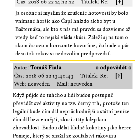
Čas:
2018-06-22 14:12:12
Titulek: Re:
[↑]
Ja osobne si myslím že zrušenie hotovosti by bolo
vnímané horšie ako Čapí hnízdo alebo byt u
Bašternáka, ale kto z nás má pravdu sa dozvieme až
vtedy keď to nejaká vláda skúsi. Záleží aj na tom o
akom časovom horizonte hovoríme, čo bude o pár
desiatok rokov si nedovolím predpovedať.
Autor:
Tomáš Fiala
» odpovědět «
Čas:
2018-06-22 13:40:43
Titulek: Re:
[↑]
Web: neuveden
Mail: neuveden
Když půjde do tuhého a lidi budou postupně
převádět své aktivity na tzv. černý trh, protože ten
legální bude čím dál neprůchodnější a státní peníze
čím dál bezcennější, zkusí státy kdejakou
zhovadilost. Budou dělat klidně kokotiny jako herec
Pomeje, který se snažil ze zoufalství rakovinu