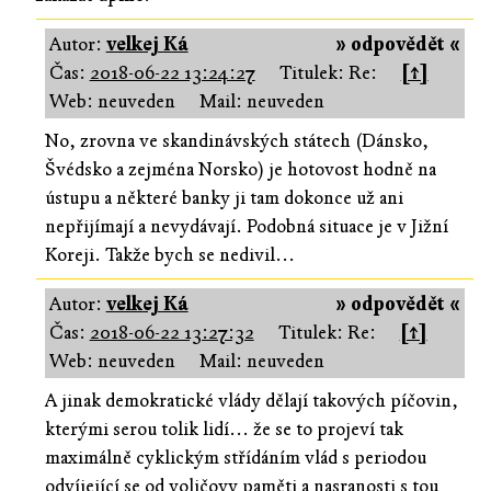
Autor:
velkej Ká
» odpovědět «
Čas:
2018-06-22 13:24:27
Titulek: Re:
[↑]
Web: neuveden
Mail: neuveden
No, zrovna ve skandinávských státech (Dánsko,
Švédsko a zejména Norsko) je hotovost hodně na
ústupu a některé banky ji tam dokonce už ani
nepřijímají a nevydávají. Podobná situace je v Jižní
Koreji. Takže bych se nedivil...
Autor:
velkej Ká
» odpovědět «
Čas:
2018-06-22 13:27:32
Titulek: Re:
[↑]
Web: neuveden
Mail: neuveden
A jinak demokratické vlády dělají takových píčovin,
kterými serou tolik lidí... že se to projeví tak
maximálně cyklickým střídáním vlád s periodou
odvíjející se od voličovy paměti a nasranosti s tou