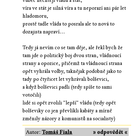
vůbec nechtějí vládu a stát,
víra ve stát je silná víra a tu neporazí ani pár let
hladomoru,
prostě tadle vláda to posrala ale to nová to
dozajista napraví...
Tedy já nevím co se tam děje, ale řekl bych že
tam jde o politický boj dvou stran, vládnoucí
strany a opozice, přičemž ta vládnoucí strana
opět vyhrála volby, taknějak podobně jako to
tady po čtyřicet let vyhrávali bolševici,
a když bolševici padli (tedy spíše to sami
votočili)
lidé si opět zvolili "lepší" vládu (tedy opět
bolševiky co jen převlíkli kabáty a mírně
změnily názory z komunistů na socialisty)
Autor:
Tomáš Fiala
» odpovědět «