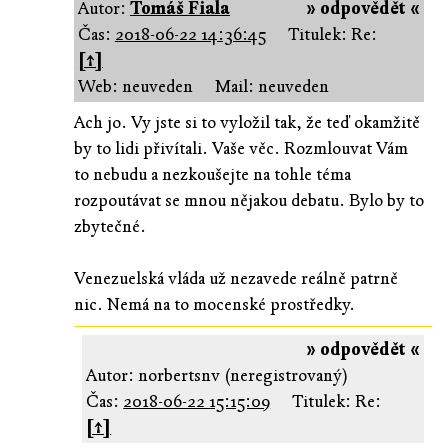
Autor:
Tomáš Fiala
» odpovědět «
Čas:
2018-06-22 14:36:45
Titulek: Re:
[↑]
Web: neuveden
Mail: neuveden
Ach jo. Vy jste si to vyložil tak, že teď okamžitě
by to lidi přivítali. Vaše věc. Rozmlouvat Vám
to nebudu a nezkoušejte na tohle téma
rozpoutávat se mnou nějakou debatu. Bylo by to
zbytečné.
Venezuelská vláda už nezavede reálně patrně
nic. Nemá na to mocenské prostředky.
» odpovědět «
Autor: norbertsnv (neregistrovaný)
Čas:
2018-06-22 15:15:09
Titulek: Re:
[↑]