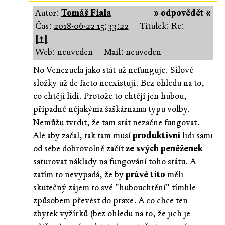
Autor:
Tomáš Fiala
» odpovědět «
Čas:
2018-06-22 15:33:22
Titulek: Re:
[↑]
Web: neuveden
Mail: neuveden
No Venezuela jako stát už nefunguje. Silové
složky už de facto neexistují. Bez ohledu na to,
co chtějí lidi. Protože to chtějí jen hubou,
případně nějakýma šaškárnama typu volby.
Nemůžu tvrdit, že tam stát nezačne fungovat.
Ale aby začal, tak tam musí
produktivní
lidi sami
od sebe dobrovolně začít
ze svých peněženek
saturovat náklady na fungování toho státu. A
zatím to nevypadá, že by
právě tito
měli
skutečný zájem to své "hubouchtění" tímhle
způsobem převést do praxe. A co chce ten
zbytek vyžírků (bez ohledu na to, že jich je