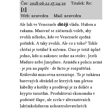
Čas:
2018-06-22 17:24:19
Titulek: Re:
[↑]
Web: neuveden
Mail: neuveden
Ale lidi ve Venezuele
chtějí
vládu. Hubou a
rukama. Masivně se zúčastnili voleb, aby
zvolili někoho, kdo ve Venezuele zjedná
pořádek. A taky zvolili. Ale co z toho? Tohle
chtění je totálně k ničemu. Ono je totiž úplně
jedno, kdo si nakonec sedne na stolec. Jestli
Maduro nebo Jinejduro. Armádu a policii nemá
- je jen na papíře - de facto je rozpuštěná.
Královská mincovna neexistuje. To je tiskárna
barevných obrázků ze kterých tam pletou
kabelky a košíky a prodávají je za doláče a
krypto turistům. Produktivní ekonomika v
podstatě šlape, ale zcela v alternativních
Jakýmkolidurem nekontrolovatelných