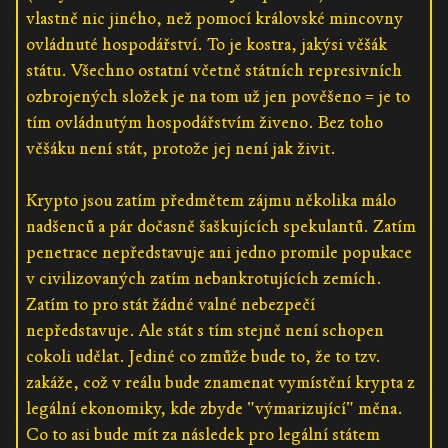
vlastně nic jiného, než pomocí královské mincovny
ovládnuté hospodářství. To je kostra, jakýsi věšák
státu. Všechno ostatní včetně státních represivních
ozbrojených složek je na tom už jen pověšeno = je to
tím ovládnutým hospodářstvím živeno. Bez toho
věšáku není stát, protože jej není jak živit.
Krypto jsou zatím předmětem zájmu několika málo
nadšenců a pár dočasně šaškujících spekulantů. Zatím
penetrace nepředstavuje ani jedno promile popukace
v civilizovaných zatím nebankrotujících zemích.
Zatím to pro stát žádné valné nebezpečí
nepředstavuje. Ale stát s tím stejně není schopen
cokoli udělat. Jediné co zmůže bude to, že to tzv.
zakáže, což v reálu bude znamenat vymístění krypta z
legální ekonomiky, kde zbyde "výmarizující" měna.
Co to asi bude mít za následek pro legální státem