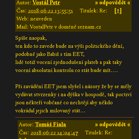
Autor:
Vostál Petr
» odpovědět «
Čas:
2018-06-22 13:55:51
Titulek: Re:
[↑]
Web: neuveden
Mail: VostalPetr v doméně seznam.cz
Spíše naopak,
ten kdo to zavede bude na výši politického dění,
podobně jako Babiš s tím EET,
lidé totiž vocení zjednodušení plateb a pak taky
vocení absolutní kontrolu co stát bude mít....
Při zavádění EET jsem slyšel i názory že by se měly
vydávat stvrzenky i na dýška v hospodě, tak poctiví
jsou někteří vobčané co nechtějí aby někdo
vokrádal jejich milovaný stát...
Autor:
Tomáš Fiala
» odpovědět «
Čas:
2018-06-22 14:04:47
Titulek: Re: