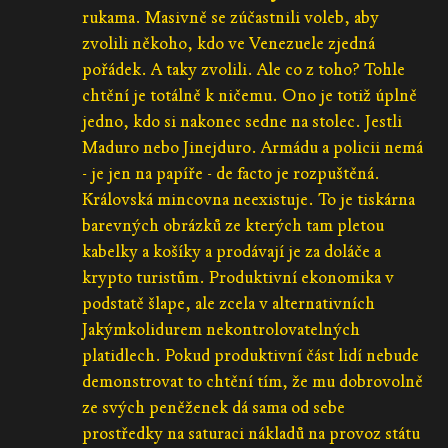
rukama. Masivně se zúčastnili voleb, aby
zvolili někoho, kdo ve Venezuele zjedná
pořádek. A taky zvolili. Ale co z toho? Tohle
chtění je totálně k ničemu. Ono je totiž úplně
jedno, kdo si nakonec sedne na stolec. Jestli
Maduro nebo Jinejduro. Armádu a policii nemá
- je jen na papíře - de facto je rozpuštěná.
Královská mincovna neexistuje. To je tiskárna
barevných obrázků ze kterých tam pletou
kabelky a košíky a prodávají je za doláče a
krypto turistům. Produktivní ekonomika v
podstatě šlape, ale zcela v alternativních
Jakýmkolidurem nekontrolovatelných
platidlech. Pokud produktivní část lidí nebude
demonstrovat to chtění tím, že mu dobrovolně
ze svých peněženek dá sama od sebe
prostředky na saturaci nákladů na provoz státu