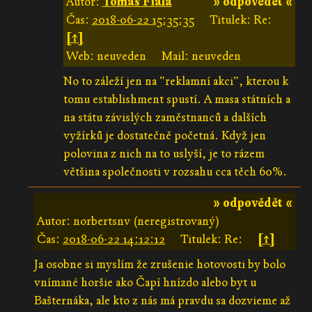
Autor:
Tomáš Fiala
» odpovědět «
Čas:
2018-06-22 15:35:35
Titulek: Re:
[↑]
Web: neuveden
Mail: neuveden
No to záleží jen na "reklamní akci", kterou k
tomu establishment spustí. A masa státních a
na státu závislých zaměstnanců a dalších
vyžírků je dostatečně početná. Když jen
polovina z nich na to uslyší, je to rázem
většina společnosti v rozsahu cca těch 60%.
» odpovědět «
Autor: norbertsnv (neregistrovaný)
Čas:
2018-06-22 14:12:12
Titulek: Re:
[↑]
Ja osobne si myslím že zrušenie hotovosti by bolo
vnímané horšie ako Čapí hnízdo alebo byt u
Bašternáka, ale kto z nás má pravdu sa dozvieme až