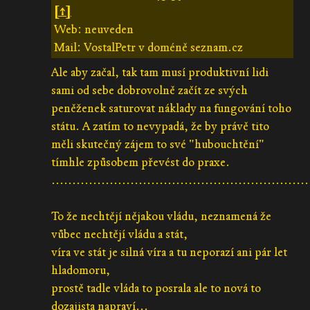
[↑]
Web: neuveden
Mail: VostalPetr v doméně seznam.cz
Ale aby začal, tak tam musí produktivní lidi
sami od sebe dobrovolně začít ze svých
peněženek saturovat náklady na fungování toho
státu. A zatím to nevypadá, že by právě tito
měli skutečný zájem to své "hubouchtění"
tímhle způsobem převést do praxe.
..............................................................
To že nechtějí nějakou vládu, neznamená že
vůbec nechtějí vládu a stát,
víra ve stát je silná víra a tu neporazí ani pár let
hladomoru,
prostě tadle vláda to posrala ale to nová to
dozajista napraví...