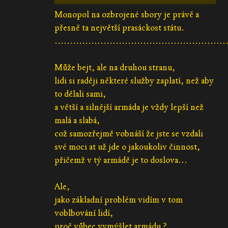
Monopol na ozbrojené sbory je právě a
přesně ta největší prasáckost státu.
........................................................
Může bejt, ale na druhou stranu,
lidi si raději některé služby zaplatí, než aby
to dělali sami,
a větší a silnější armáda je vždy lepší než
malá a slabá,
což samozřejmě vobnáší že jste se vzdali
své moci at už jde o jakoukoliv činnost,
přičemž v tý armádě je to doslova...
Ale,
jako základní problém vidím v tom
voblbování lidí,
proč vůbec vymýšlet armádu ?