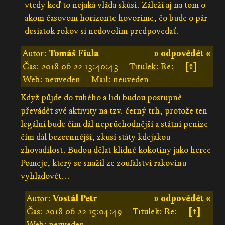
vtedy keď to nejaká vláda skúsi. Záleží aj na tom o
akom časovom horizonte hovoríme, čo bude o pár
desiatok rokov si nedovolím predpovedať.
Autor:
Tomáš Fiala
» odpovědět «
Čas:
2018-06-22 13:40:43
Titulek: Re:
[↑]
Web: neuveden
Mail: neuveden
Když půjde do tuhého a lidi budou postupně
převádět své aktivity na tzv. černý trh, protože ten
legální bude čím dál neprůchodnější a státní peníze
čím dál bezcennější, zkusí státy kdejakou
zhovadilost. Budou dělat klidně kokotiny jako herec
Pomeje, který se snažil ze zoufalství rakovinu
vyhladovět...
Autor:
Vostál Petr
» odpovědět «
Čas:
2018-06-22 15:04:49
Titulek: Re:
[↑]
Web: neuveden