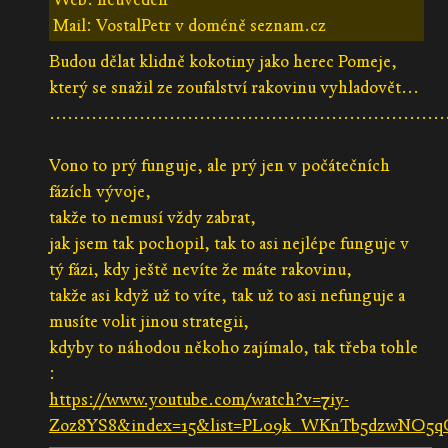
Mail: VostalPetr v doméně seznam.cz
Budou dělat klidně kokotiny jako herec Pomeje,
který se snažil ze zoufalství rakovinu vyhladovět...
..................................................................
Vono to prý funguje, ale prý jen v počátečních
fázích vývoje,
takže to nemusí vždy zabrat,
jak jsem tak pochopil, tak to asi nejlépe funguje v
tý fázi, kdy ještě nevíte že máte rakovinu,
takže asi když už to víte, tak už to asi nefunguje a
musíte volit jinou strategii,
kdyby to náhodou někoho zajímalo, tak třeba tohle
:
https://www.youtube.com/watch?v=7iy-
Zoz8YS8&index=15&list=PL09k_WKnTb5dzwNO5q