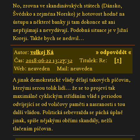
No, zrovna ve skandinávských státech (Dánsko,
Švédsko a zejména Norsko) je hotovost hodně na
ústupu a některé banky ji tam dokonce už ani
nepřijímají a nevydávají. Podobná situace je v Jižní
Koreji. Takže bych se nedivil...
Autor:
velkej Ká
» odpovědět «
Čas:
2018-06-22 13:27:32
Titulek: Re:
[↑]
Web: neuveden
Mail: neuveden
A jinak demokratické vlády dělají takových píčovin,
kterými serou tolik lidí... že se to projeví tak
maximálně cyklickým střídáním vlád s periodou
odvíjející se od voličovy paměti a nasranosti s tou
další vládou. Politická sebevražda se páchá úplně
jinak, spíše nějakými obřími skandály, nežli
tlačením píčovin.