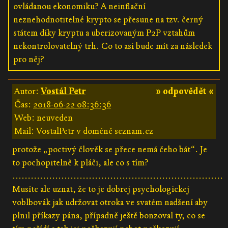
ovládanou ekonomiku? A neinflační
neznehodnotitelné krypto se přesune na tzv. černý
státem díky kryptu a uberizovaným P2P vztahům
nekontrolovatelný trh. Co to asi bude mít za následek
pro něj?
Autor:
Vostál Petr
» odpovědět «
Čas:
2018-06-22 08:36:36
Web: neuveden
Mail: VostalPetr v doméně seznam.cz
protože „poctivý člověk se přece nemá čeho bát“. Je
to pochopitelně k pláči, ale co s tím?
.....................................................................
Musíte ale uznat, že to je dobrej psychologickej
voblbovák jak udržovat otroka ve svatém nadšení aby
plnil příkazy pána, případně ještě bonzoval ty, co se