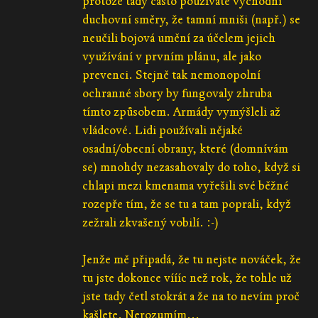
protože tady často používáte východní
duchovní směry, že tamní mniši (např.) se
neučili bojová umění za účelem jejich
využívání v prvním plánu, ale jako
prevenci. Stejně tak nemonopolní
ochranné sbory by fungovaly zhruba
tímto způsobem. Armády vymýšleli až
vládcové. Lidi používali nějaké
osadní/obecní obrany, které (domnívám
se) mnohdy nezasahovaly do toho, když si
chlapi mezi kmenama vyřešili své běžné
rozepře tím, že se tu a tam poprali, když
zežrali zkvašený vobilí. :-)
Jenže mě připadá, že tu nejste nováček, že
tu jste dokonce víííc než rok, že tohle už
jste tady četl stokrát a že na to nevím proč
kašlete. Nerozumím...