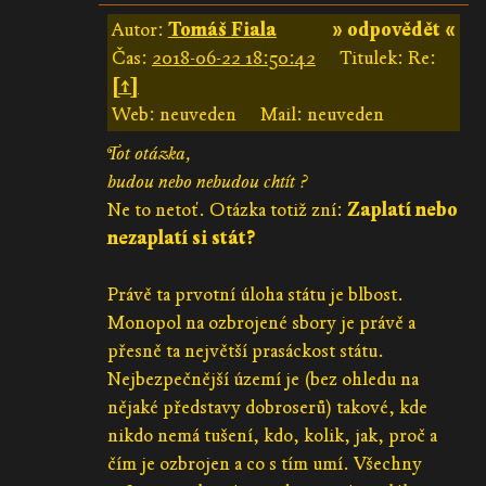
Autor:
Tomáš Fiala
» odpovědět «
Čas:
2018-06-22 18:50:42
Titulek: Re:
[↑]
Web: neuveden
Mail: neuveden
Tot otázka,
budou nebo nebudou chtít ?
Ne to netoť. Otázka totiž zní:
Zaplatí nebo
nezaplatí si stát?
Právě ta prvotní úloha státu je blbost.
Monopol na ozbrojené sbory je právě a
přesně ta největší prasáckost státu.
Nejbezpečnější území je (bez ohledu na
nějaké představy dobroserů) takové, kde
nikdo nemá tušení, kdo, kolik, jak, proč a
čím je ozbrojen a co s tím umí. Všechny