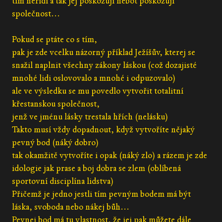
tím neřídí a tak jej poškozují nebot poškozují
společnost...
Pokud se ptáte co s tím,
pak je zde vcelku názorný příklad Ježíšův, kterej se
snažil naplnit všechny zákony láskou (což dozajisté
mnohé lidi oslovovalo a mnohé i odpuzovalo)
ale ve výsledku se mu povedlo vytvořit totalitní
křestanskou společnost,
jenž ve jménu lásky trestala hřích (nelásku)
Takto musí vždy dopadnout, když vytvoříte nějaký
pevný bod (náký dobro)
tak okamžitě vytvoříte i opak (náký zlo) a rázem je zde
idologie jak prase a boj dobra se zlem (oblíbená
sportovní disciplína lidstva)
Přičemž je jedno jestli tím pevným bodem má být
láska, svoboda nebo nákej bůh...
Pevnej bod má tu vlastnost, že jej pak můžete dále