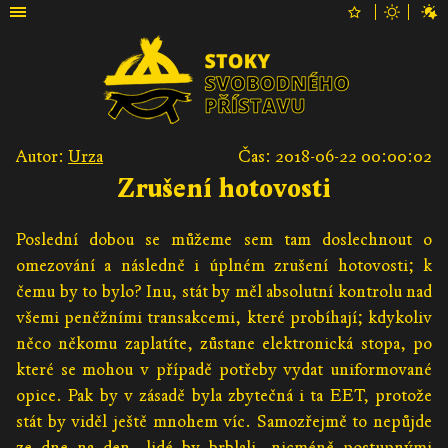
Autor:
Urza
Čas: 2018-06-22 00:00:02
Zrušení hotovosti
Poslední dobou se můžeme sem tam doslechnout o
omezování a následně i úplném zrušení hotovosti; k
čemu by to bylo? Inu, stát by měl absolutní kontrolu nad
všemi peněžními transakcemi, které probíhají; kdykoliv
něco někomu zaplatíte, zůstane elektronická stopa, po
které se mohou v případě potřeby vydat uniformované
opice. Pak by v zásadě byla zbytečná i ta EET, protože
stát by viděl ještě mnohem víc. Samozřejmě to nepůjde
ze dne na den, lidé by brblali, nicméně postupnými