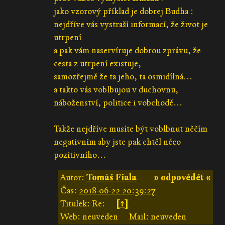
jako vzorový příklad je dobrej Budha :
nejdříve vás vystraší informací, že život je
utrpení
a pak vám naservíruje dobrou zprávu, že
cesta z utrpení existuje,
samozřejmě že ta jeho, ta osmidílná...
a takto vás voblbujou v duchovnu,
náboženství, politice i vobchodě...
Takže nejdříve musíte být voblbnut něčím
negativním aby jste pak chtěl něco
pozitivního...
Autor:
Tomáš Fiala
» odpovědět «
Čas:
2018-06-22 20:39:27
Titulek: Re:
[↑]
Web: neuveden
Mail: neuveden