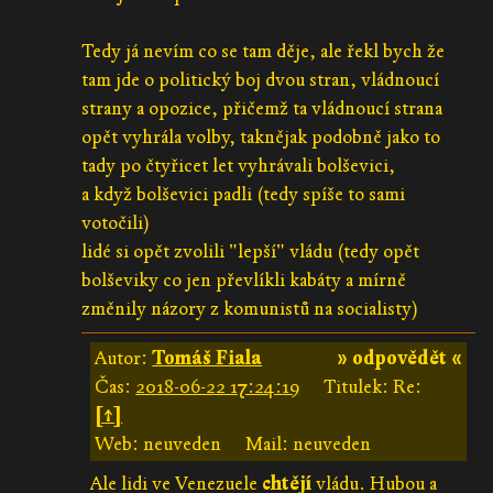
Tedy já nevím co se tam děje, ale řekl bych že
tam jde o politický boj dvou stran, vládnoucí
strany a opozice, přičemž ta vládnoucí strana
opět vyhrála volby, taknějak podobně jako to
tady po čtyřicet let vyhrávali bolševici,
a když bolševici padli (tedy spíše to sami
votočili)
lidé si opět zvolili "lepší" vládu (tedy opět
bolševiky co jen převlíkli kabáty a mírně
změnily názory z komunistů na socialisty)
Autor:
Tomáš Fiala
» odpovědět «
Čas:
2018-06-22 17:24:19
Titulek: Re:
[↑]
Web: neuveden
Mail: neuveden
Ale lidi ve Venezuele
chtějí
vládu. Hubou a