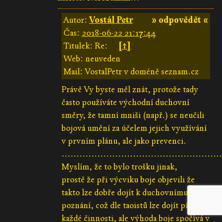
Autor:
Vostál Petr
» odpovědět «
Čas:
2018-06-22 21:17:44
Titulek: Re:
[↑]
Web: neuveden
Mail: VostalPetr v doméně seznam.cz
Právě Vy byste měl znát, protože tady
často používáte východní duchovní
směry, že tamní mniši (např.) se neučili
bojová umění za účelem jejich využívání
v prvním plánu, ale jako prevenci.
......................................................
Myslím, že to bylo trošku jinak,
prostě že při výcviku boje objevili že
takto lze dobře dojít k duchovnímu
poznání, což dle taoistů lze dojít při
každé činnosti, ale výhoda boje spočívá v