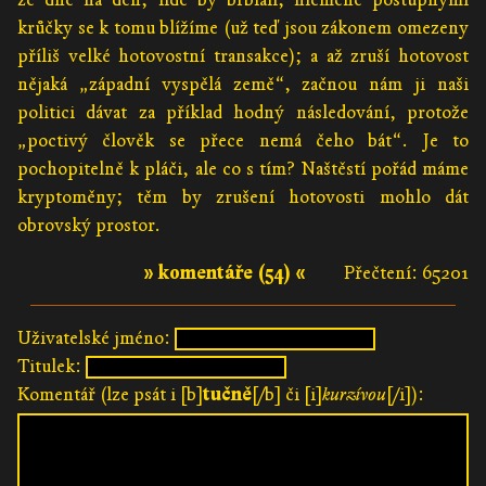
krůčky se k tomu blížíme (už teď jsou zákonem omezeny
příliš velké hotovostní transakce); a až zruší hotovost
nějaká „západní vyspělá země“, začnou nám ji naši
politici dávat za příklad hodný následování, protože
„poctivý člověk se přece nemá čeho bát“. Je to
pochopitelně k pláči, ale co s tím? Naštěstí pořád máme
kryptoměny; těm by zrušení hotovosti mohlo dát
obrovský prostor.
» komentáře (54) «
Přečtení: 65201
Uživatelské jméno:
Titulek:
Komentář (lze psát i [b]
tučně
[/b] či [i]
kurzívou
[/i]):