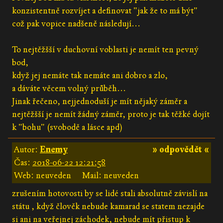
konzistentně rozvíjet a definovat "jak že to má být"
což pak vopice nadšeně následují...
To nejtěžšší v duchovní voblasti je nemít ten pevný
bod,
když jej nemáte tak nemáte ani dobro a zlo,
a dáváte věcem volný průběh...
Jinak řečeno, nejjednoduší je mít nějaký záměr a
nejtěžšší je nemít žádný záměr, proto je tak těžké dojít
k "bohu" (svobodě a lásce apd)
Autor:
Enemy
» odpovědět «
Čas:
2018-06-22 12:21:58
Web: neuveden
Mail: neuveden
zrušením hotovosti by se lidé stali absolutně závislí na
státu , když člověk nebude kamarad se statem nezajde
si ani na veřejnej záchodek, nebude mít přistup k