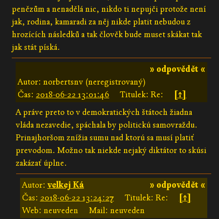
penězům a nenadělá nic, nikdo ti nepujči protože není
jak, rodina, kamaradi za něj nikde platit nebudou z
hrozících následků a tak člověk bude muset skákat tak
jak stát píská.
» odpovědět «
Autor: norbertsnv (neregistrovaný)
Čas:
2018-06-22 13:01:46
Titulek: Re:
[↑]
A práve preto to v demokratických štátoch žiadna
vláda nezavedie, spáchala by politickú samovraždu.
Prinajhoršom znížia sumu nad ktorú sa musí platiť
prevodom. Možno tak niekde nejaký diktátor to skúsi
zakázať úplne.
Autor:
velkej Ká
» odpovědět «
Čas:
2018-06-22 13:24:27
Titulek: Re:
[↑]
Web: neuveden
Mail: neuveden