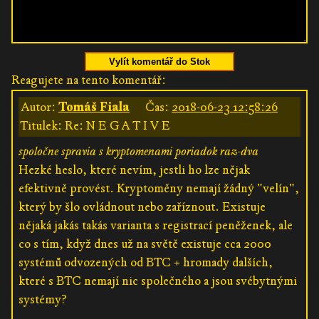
Vylít komentář do Stok
Reagujete na tento komentář:
Autor:
Tomáš Fiala
Čas:
2018-06-23 12:58:26
Titulek: Re: N E G A T I V E
spoločne spravia s kryptomenami poriadok raz-dva
Hezké heslo, které nevím, jestli ho lze nějak
efektivně provést. Kryptoměny nemají žádný "velín",
který by šlo ovládnout nebo zaříznout. Existuje
nějaká jakás takás varianta s registrací peněženek, ale
co s tím, když dnes už na světě existuje cca 2000
systémů odvozených od BTC + hromady dalších,
které s BTC nemají nic společného a jsou svébytnými
systémy?