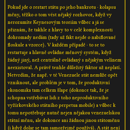
Pokud jde o restart státu po jeho bankrotu - kolapsu
měny, těžko o tom vést nějaký rozhovor, když vy
nerozumíte Keynesovým teoriím vůbec a já se
přiznám, že takhle z hlavy to v celé komplexnosti
dohromady nedám (tady už fakt nejde o nabiflované
floskule a vzorce). V každém případě - to se to
restartuje a hlavně ovládne měnový systém, když
žádný jiný, než centrálně ovládaný s nějakým velínem
neexistoval. A právě tenhle důležitý faktor už neplatí.
Netvrdím, že např. v té Venezuele stát nemůže opět
vzniknout, ale problém je v tom, že produktivní
ekonomika tam celkem šlape (dokonce tak, že je
schopna vstřebávat lidi z toho neproduktivního
vyžírkovského státního perpetua mobile) a vůbec k
tomu nepotřebuje nutně nejen nějakou venezuelskou
státní měnu, ale dokonce ani žádnou jinou státoměnu
(i když dolar se tam samozřejmě používá). A stát není