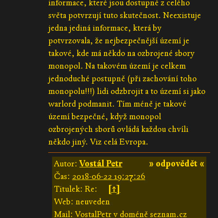
informace, které jsou dostupné z celého
světa potvrzují tuto skutečnost. Neexistuje
jedna jediná informace, která by
potvrzovala, že nejbezpečnější území je
takové, kde má někdo na ozbrojené sbory
monopol. Na takovém území je celkem
jednoduché postupně (při zachování toho
monopolu!!!) lidi odzbrojit a to území si jako
warlord podmanit. Tím méně je takové
území bezpečné, když monopol
ozbrojených sborů ovládá každou chvíli
někdo jiný. Viz celá Evropa.
Autor:
Vostál Petr
» odpovědět «
Čas:
2018-06-22 19:27:26
Titulek: Re:
[↑]
Web: neuveden
Mail: VostalPetr v doméně seznam.cz