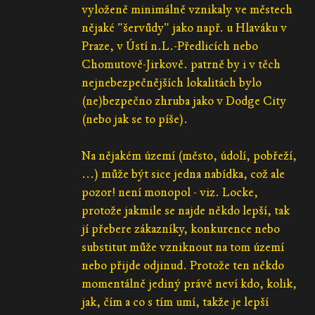
vyloženě minimálně vznikaly ve městech
nějaké "šervůdy" jako např. u Hlaváku v
Praze, v Ústí n.L.-Předlicích nebo
Chomutově-Jirkově. patrně by i v těch
nejnebezpečnějších lokalitách bylo
(ne)bezpečno zhruba jako v Dodge City
(nebo jak se to píše).
Na nějakém území (město, údolí, pobřeží,
...) může být sice jedna nabídka, což ale
pozor! není monopol - viz. Locke,
protože jakmile se najde někdo lepší, tak
jí přebere zákazníky, konkurence nebo
substitut může vzniknout na tom území
nebo přijde odjinud. Protože ten někdo
momentálně jediný právě neví kdo, kolik,
jak, čím a co s tím umí, takže je lepší