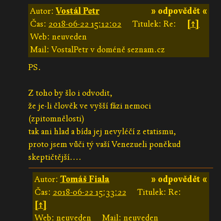
Autor:
Vostál Petr
» odpovědět «
Čas:
2018-06-22 15:12:02
Titulek: Re:
[↑]
Web: neuveden
Mail: VostalPetr v doméně seznam.cz
PS.
Z toho by šlo i odvodit,
že je-li člověk ve vyšší fázi nemoci
(zpitomnělosti)
tak ani hlad a bída jej nevyléčí z etatismu,
proto jsem vůči tý vaší Venezueli poněkud
skeptičtější....
Autor:
Tomáš Fiala
» odpovědět «
Čas:
2018-06-22 15:33:22
Titulek: Re:
[↑]
Web: neuveden
Mail: neuveden