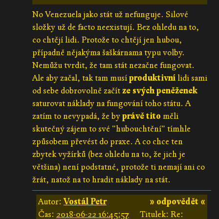
No Venezuela jako stát už nefunguje. Silové
složky už de facto neexistují. Bez ohledu na to,
co chtějí lidi. Protože to chtějí jen hubou,
případně nějakýma šaškárnama typu volby.
Nemůžu tvrdit, že tam stát nezačne fungovat.
Ale aby začal, tak tam musí
produktivní
lidi sami
od sebe dobrovolně začít
ze svých peněženek
saturovat náklady na fungování toho státu. A
zatím to nevypadá, že by
právě tito
měli
skutečný zájem to své "hubouchtění" tímhle
způsobem převést do praxe. A co chce ten
zbytek vyžírků (bez ohledu na to, že jich je
většina) není podstatné, protože ti nemají ani co
žrát, natož na to hradit náklady na stát.
Autor:
Vostál Petr
» odpovědět «
Čas:
2018-06-22 16:45:57
Titulek: Re: