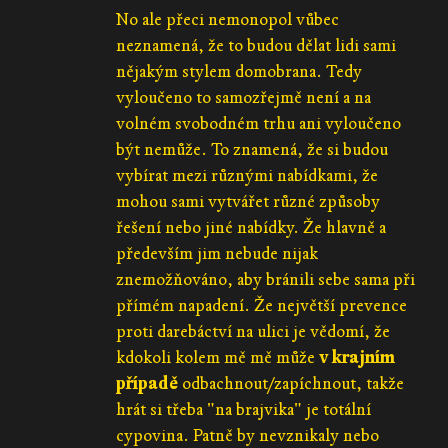
No ale přeci nemonopol vůbec
neznamená, že to budou dělat lidi sami
nějakým stylem domobrana. Tedy
vyloučeno to samozřejmě není a na
volném svobodném trhu ani vyloučeno
být nemůže. To znamená, že si budou
vybírat mezi různými nabídkami, že
mohou sami vytvářet různé způsoby
řešení nebo jiné nabídky. Že hlavně a
především jim nebude nijak
znemožňováno, aby bránili sebe sama při
přímém napadení. Že největší prevence
proti darebáctví na ulici je vědomí, že
kdokoli kolem mě mě může
v krajním
případě
odbachnout/zapíchnout, takže
hrát si třeba "na brajvika" je totální
cypovina. Patně by nevznikaly nebo