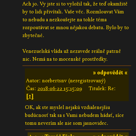
Ach jo. Vy jste si to vyložil tak, že teď okamžitě
by to lidi přivítali. Vaše věc. Rozmlouvat Vám
to nebudu a nezkoušejte na tohle téma
rozpoutávat se mnou nějakou debatu. Bylo by to
zbytečné.
Venezuelská vláda už nezavede reálně patrně
nic. Nemá na to mocenské prostředky.
» odpovědět «
Autor: norbertsnv (neregistrovaný)
Čas:
2018-06-22 15:15:09
Titulek: Re:
[↑]
OK, ak ste myslel nejakú vzdialenejšiu
budúcnosť tak sa s Vami nebudem hádať, síce
tomu neverím ale nie som jasnovidec.