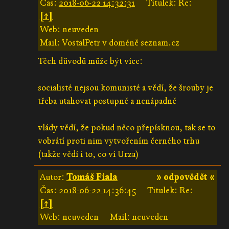
Čas:
2018-06-22 14:32:31
Titulek: Re:
[↑]
Web: neuveden
Mail: VostalPetr v doméně seznam.cz
Těch důvodů může být více:
socialisté nejsou komunisté a vědí, že šrouby je
třeba utahovat postupně a nenápadně
vlády vědí, že pokud něco přepísknou, tak se to
vobrátí proti nim vytvořením černého trhu
(takže vědí i to, co ví Urza)
Autor:
Tomáš Fiala
» odpovědět «
Čas:
2018-06-22 14:36:45
Titulek: Re:
[↑]
Web: neuveden
Mail: neuveden