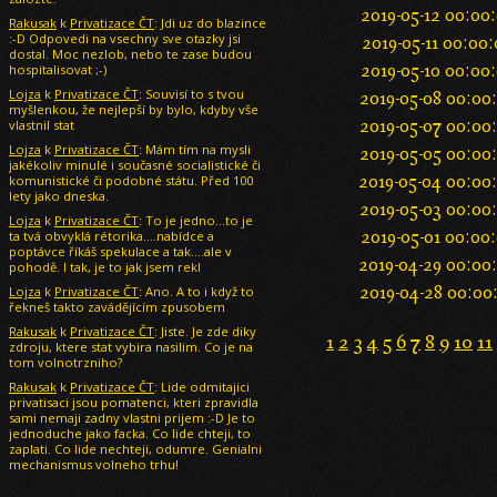
2019-05-12 00:00
Rakusak
k
Privatizace ČT
: Jdi uz do blazince
:-D Odpovedi na vsechny sve otazky jsi
2019-05-11 00:00
dostal. Moc nezlob, nebo te zase budou
hospitalisovat ;-)
2019-05-10 00:00
Lojza
k
Privatizace ČT
: Souvisí to s tvou
2019-05-08 00:00
myšlenkou, že nejlepší by bylo, kdyby vše
vlastnil stat
2019-05-07 00:00
Lojza
k
Privatizace ČT
: Mám tím na mysli
2019-05-05 00:00
jakékoliv minulé i současné socialistické či
komunistické či podobné státu. Před 100
2019-05-04 00:00
lety jako dneska.
2019-05-03 00:00
Lojza
k
Privatizace ČT
: To je jedno...to je
ta tvá obvyklá rétorika....nabídce a
2019-05-01 00:00
poptávce říkáš spekulace a tak....ale v
2019-04-29 00:00
pohodě. I tak, je to jak jsem rekl
Lojza
k
Privatizace ČT
: Ano. A to i když to
2019-04-28 00:00
řekneš takto zavádějícím zpusobem
Rakusak
k
Privatizace ČT
: Jiste. Je zde diky
1
2
3
4
5
6
7
8
9
10
11
zdroju, ktere stat vybira nasilim. Co je na
tom volnotrzniho?
Rakusak
k
Privatizace ČT
: Lide odmitajici
privatisaci jsou pomatenci, kteri zpravidla
sami nemaji zadny vlastni prijem :-D Je to
jednoduche jako facka. Co lide chteji, to
zaplati. Co lide nechteji, odumre. Genialni
mechanismus volneho trhu!