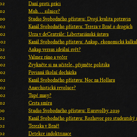
:02
Daní proti práci
:02
Muh… silnice?
:00
Studio Svobodného přístavu: Dvojí kvalita potravin
:02
Kanál Svobodného přístavu: Tereza v Brně o drogách
:02
Urza v deCentrále: Libertariánská ústava
:02
Kanál Svobodného přístavu: Ankap, ekonomická kalku
:02
Ankap versus ideální svět?
:02
Valmez ráno a večer
:02
Zvykněte si na učitele, přijměte politika
:02
Povinná školní docházka
:02
Kanál Svobodného přístavu: Noc na Hollaru
:02
Anarchistická revoluce?
:02
Tupé masy?
:02
Cesta smíru
:00
Studio Svobodného přístavu: Eurovolby 2019
:02
Kanál Svobodného přístavu: Rozhovor pro studentský
:02
Terezka v Brně!
:02
Detekce indoktrinace