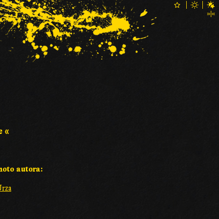
e «
hoto autora:
Urza