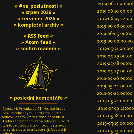
2019-06-11 00:00
» #ne_poslušnosti «
2019-06-10 00:00
» srpen 2026 «
» červenec 2026 «
2019-06-09 12:00
» kompletní archiv «
2019-06-08 00:00
2019-06-05 00:00
» RSS feed «
2019-06-02 00:00
» Atom feed «
» souhrn mailem «
2019-05-31 00:00
2019-05-29 00:00
2019-05-28 00:00
2019-05-27 00:00
2019-05-26 00:00
2019-05-24 00:00
2019-05-22 00:00
» poslední komentáře «
2019-05-21 00:00
2019-05-19 12:00
Rakusak
k
Privatizace ČT
: Ne, stat krade
nasilim schopnym lidem zdroje, coz
2019-05-18 00:00
vyhovuje tem, ktery z toho benefituji!
Treba zamestnanci statni televize. Pokud
2019-05-15 00:00
ty a tobe podobni tak moc chcete svou
televizi, slozte se a kupte si ji. Nebo si ji
2019-05-13 00:00
zalozte.