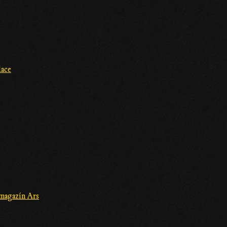
lace
 magazín Ars