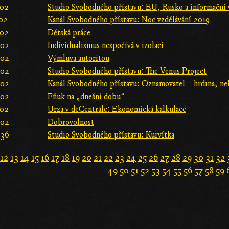
:02
Studio Svobodného přístavu: EU, Rusko a informační 
:02
Kanál Svobodného přístavu: Noc vzdělávání 2019
:02
Dětská práce
:02
Individualismus nespočívá v izolaci
:02
Výmluva autoritou
:02
Studio Svobodného přístavu: The Venus Project
:02
Kanál Svobodného přístavu: Oznamovatel – hrdina, ne
:02
Fňuk na „dnešní dobu“
:02
Urza v deCentrále: Ekonomická kalkulace
:02
Dobrovolnost
:36
Studio Svobodného přístavu: Kurvítka
12
13
14
15
16
17
18
19
20
21
22
23
24
25
26
27
28
29
30
31
32
49
50
51
52
53
54
55
56
57
58
59