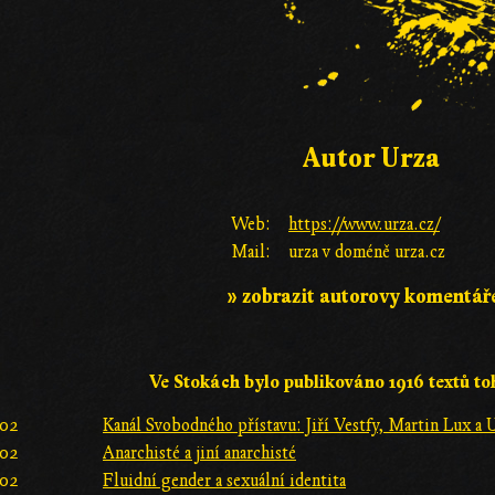
Autor Urza
Web:
https://www.urza.cz/
Mail:
urza v doméně urza.cz
» zobrazit autorovy komentář
Ve Stokách bylo publikováno 1916 textů to
:02
Kanál Svobodného přístavu: Jiří Vestfy, Martin Lux a 
:02
Anarchisté a jiní anarchisté
:02
Fluidní gender a sexuální identita