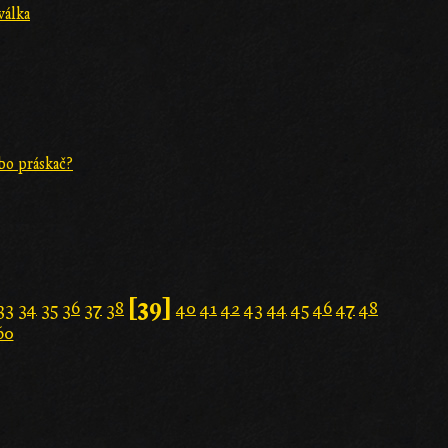
válka
bo práskač?
[39]
33
34
35
36
37
38
40
41
42
43
44
45
46
47
48
60