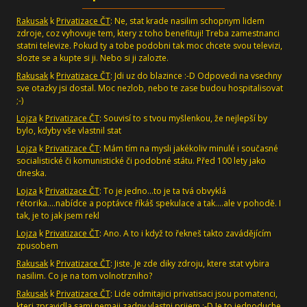
Rakusak
k
Privatizace ČT
: Ne, stat krade nasilim schopnym lidem
zdroje, coz vyhovuje tem, ktery z toho benefituji! Treba zamestnanci
statni televize. Pokud ty a tobe podobni tak moc chcete svou televizi,
slozte se a kupte si ji. Nebo si ji zalozte.
Rakusak
k
Privatizace ČT
: Jdi uz do blazince :-D Odpovedi na vsechny
sve otazky jsi dostal. Moc nezlob, nebo te zase budou hospitalisovat
;-)
Lojza
k
Privatizace ČT
: Souvisí to s tvou myšlenkou, že nejlepší by
bylo, kdyby vše vlastnil stat
Lojza
k
Privatizace ČT
: Mám tím na mysli jakékoliv minulé i současné
socialistické či komunistické či podobné státu. Před 100 lety jako
dneska.
Lojza
k
Privatizace ČT
: To je jedno...to je ta tvá obvyklá
rétorika....nabídce a poptávce říkáš spekulace a tak....ale v pohodě. I
tak, je to jak jsem rekl
Lojza
k
Privatizace ČT
: Ano. A to i když to řekneš takto zavádějícím
zpusobem
Rakusak
k
Privatizace ČT
: Jiste. Je zde diky zdroju, ktere stat vybira
nasilim. Co je na tom volnotrzniho?
Rakusak
k
Privatizace ČT
: Lide odmitajici privatisaci jsou pomatenci,
kteri zpravidla sami nemaji zadny vlastni prijem :-D Je to jednoduche