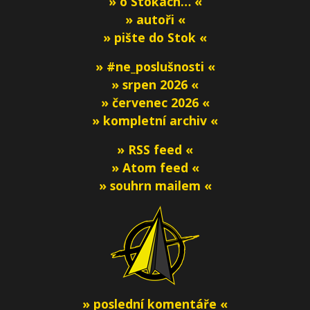
» o Stokách… «
» autoři «
» pište do Stok «
» #ne_poslušnosti «
» srpen 2026 «
» červenec 2026 «
» kompletní archiv «
» RSS feed «
» Atom feed «
» souhrn mailem «
» poslední komentáře «