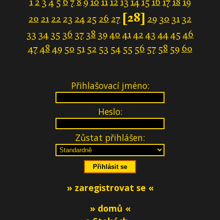
1
2
3
4
5
6
7
8
9
10
11
12
13
14
15
16
17
18
19
[28]
20
21
22
23
24
25
26
27
29
30
31
32
33
34
35
36
37
38
39
40
41
42
43
44
45
46
47
48
49
50
51
52
53
54
55
56
57
58
59
60
Přihlašovací jméno:
Heslo:
Zůstat přihlášen:
» zaregistrovat se «
» domů «