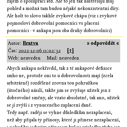
zájem o spolupráci atd. Ale to jen tak nastřeluju můj
pohled a možná tam budou nějaké nekonzistentní díry.
Ale holt to slovo takhle zvykově chápu (viz i zvykové
pojmosloví dobrovolní pomocníci vs placení
pomocníci - v ankapu jsou oba druhy dobrovolníci)
Autor:
Bratva
» odpovědět «
Čas:
2022-12-06 11:02:32
[↑]
Web: neuveden
Mail: neuveden
Abych ankapu nekřivdil, tak z té ankapové definice
imho ne, protože oni to u dobrovolnosti mají (zcela
arbitrárně) rozdělené zrovna tou pohružkou
(útočného) násilí, takže jim se zvyšuje užitek jen z
dobrovolné směny, ale vzato absolutně, tak ano, užitek
se jí zvýší i z vynuceného zaplacení daně.
Tedy např. raději se vyhne důsledkům nezaplacení,
než aby přijala ty přínosy, které ji přinese nezaplacení,