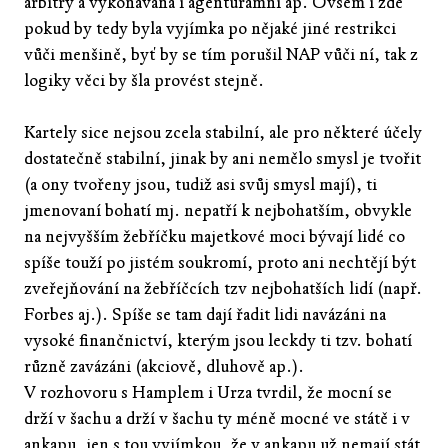
arbitry a vykonávána i agenturamni ap. Ovšem i zde
pokud by tedy byla vyjímka po nějaké jiné restrikci
vůči menšině, byť by se tím porušil NAP vůči ní, tak z
logiky věci by šla provést stejně.
Kartely sice nejsou zcela stabilní, ale pro některé účely
dostatečně stabilní, jinak by ani nemělo smysl je tvořit
(a ony tvořeny jsou, tudiž asi svůj smysl mají), ti
jmenovaní bohatí mj. nepatří k nejbohatším, obvykle
na nejvyšším žebříčku majetkové moci bývají lidé co
spíše touží po jistém soukromí, proto ani nechtějí být
zveřejňování na žebříčcích tzv nejbohatších lidí (např.
Forbes aj.). Spíše se tam dají řadit lidi navázáni na
vysoké finančnictví, kterým jsou leckdy ti tzv. bohatí
různě zavázáni (akciově, dluhově ap.).
V rozhovoru s Hamplem i Urza tvrdil, že mocní se
drží v šachu a drží v šachu ty méně mocné ve státě i v
ankapu, jen s tou vyjímkou, že v ankapu už nemají stát