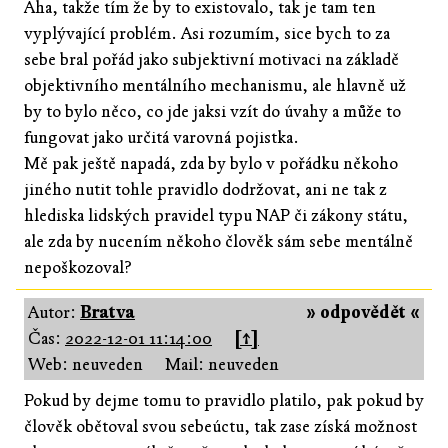
Aha, takže tím že by to existovalo, tak je tam ten
vyplývající problém. Asi rozumím, sice bych to za
sebe bral pořád jako subjektivní motivaci na základě
objektivního mentálního mechanismu, ale hlavně už
by to bylo něco, co jde jaksi vzít do úvahy a může to
fungovat jako určitá varovná pojistka.
Mě pak ještě napadá, zda by bylo v pořádku někoho
jiného nutit tohle pravidlo dodržovat, ani ne tak z
hlediska lidských pravidel typu NAP či zákony státu,
ale zda by nucením někoho člověk sám sebe mentálně
nepoškozoval?
Autor:
Bratva
» odpovědět «
Čas:
2022-12-01 11:14:00
[↑]
Web: neuveden
Mail: neuveden
Pokud by dejme tomu to pravidlo platilo, pak pokud by
člověk obětoval svou sebeúctu, tak zase získá možnost