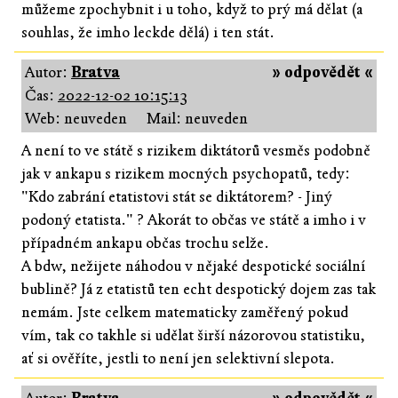
můžeme zpochybnit i u toho, když to prý má dělat (a
souhlas, že imho leckde dělá) i ten stát.
Autor:
Bratva
» odpovědět «
Čas:
2022-12-02 10:15:13
Web: neuveden
Mail: neuveden
A není to ve státě s rizikem diktátorů vesměs podobně
jak v ankapu s rizikem mocných psychopatů, tedy:
"Kdo zabrání etatistovi stát se diktátorem? - Jiný
podoný etatista." ? Akorát to občas ve státě a imho i v
případném ankapu občas trochu selže.
A bdw, nežijete náhodou v nějaké despotické sociální
bublině? Já z etatistů ten echt despotický dojem zas tak
nemám. Jste celkem matematicky zaměřený pokud
vím, tak co takhle si udělat širší názorovou statistiku,
ať si ověříte, jestli to není jen selektivní slepota.