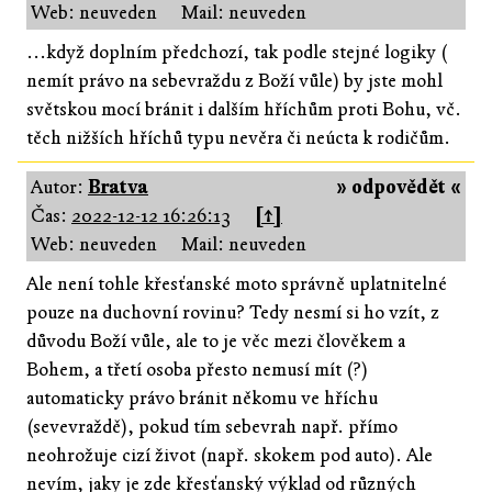
Web: neuveden
Mail: neuveden
...když doplním předchozí, tak podle stejné logiky (
nemít právo na sebevraždu z Boží vůle) by jste mohl
světskou mocí bránit i dalším hříchům proti Bohu, vč.
těch nižších hříchů typu nevěra či neúcta k rodičům.
Autor:
Bratva
» odpovědět «
Čas:
2022-12-12 16:26:13
[↑]
Web: neuveden
Mail: neuveden
Ale není tohle křesťanské moto správně uplatnitelné
pouze na duchovní rovinu? Tedy nesmí si ho vzít, z
důvodu Boží vůle, ale to je věc mezi člověkem a
Bohem, a třetí osoba přesto nemusí mít (?)
automaticky právo bránit někomu ve hříchu
(sevevraždě), pokud tím sebevrah např. přímo
neohrožuje cizí život (např. skokem pod auto). Ale
nevím, jaky je zde křesťanský výklad od různých