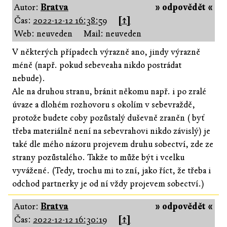
Autor:
Bratva
» odpovědět «
Čas:
2022-12-12 16:38:59
[↑]
Web: neuveden
Mail: neuveden
V některých případech výrazně ano, jindy výrazně
méně (např. pokud sebeveaha nikdo postrádat
nebude).
Ale na druhou stranu, bránit někomu např. i po zralé
úvaze a dlohém rozhovoru s okolím v sebevraždě,
protože budete coby pozůstalý duševně zraněn ( byť
třeba materiálně není na sebevrahovi nikdo závislý) je
také dle mého názoru projevem druhu sobectví, zde ze
strany pozůstalého. Takže to může být i vcelku
vyvážené. (Tedy, trochu mi to zní, jako říct, že třeba i
odchod partnerky je od ní vždy projevem sobectví.)
Autor:
Bratva
» odpovědět «
Čas:
2022-12-12 16:30:19
[↑]