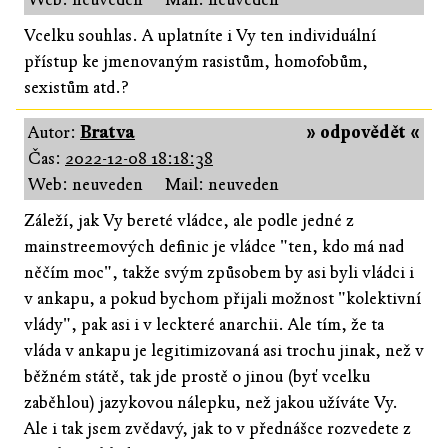
Vcelku souhlas. A uplatníte i Vy ten individuální
přístup ke jmenovaným rasistům, homofobům,
sexistům atd.?
Autor:
Bratva
» odpovědět «
Čas:
2022-12-08 18:18:38
Web: neuveden
Mail: neuveden
Záleží, jak Vy bereté vládce, ale podle jedné z
mainstreemových definic je vládce "ten, kdo má nad
něčím moc", takže svým způsobem by asi byli vládci i
v ankapu, a pokud bychom přijali možnost "kolektivní
vlády", pak asi i v leckteré anarchii. Ale tím, že ta
vláda v ankapu je legitimizovaná asi trochu jinak, než v
běžném státě, tak jde prostě o jinou (byť vcelku
zaběhlou) jazykovou nálepku, než jakou užíváte Vy.
Ale i tak jsem zvědavý, jak to v přednášce rozvedete z