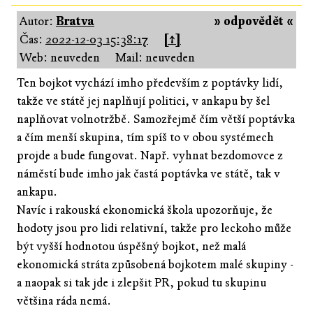
Autor:
Bratva
» odpovědět «
Čas:
2022-12-03 15:38:17
[↑]
Web: neuveden
Mail: neuveden
Ten bojkot vychází imho především z poptávky lidí,
takže ve státě jej naplňují politici, v ankapu by šel
naplňovat volnotržbě. Samozřejmě čím větší poptávka
a čím menší skupina, tím spíš to v obou systémech
projde a bude fungovat. Např. vyhnat bezdomovce z
náměstí bude imho jak častá poptávka ve státě, tak v
ankapu.
Navíc i rakouská ekonomická škola upozorňuje, že
hodoty jsou pro lidi relativní, takže pro leckoho může
být vyšší hodnotou úspěšný bojkot, než malá
ekonomická stráta způsobená bojkotem malé skupiny -
a naopak si tak jde i zlepšit PR, pokud tu skupinu
většina ráda nemá.