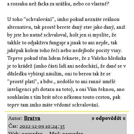
a rozsahu než facka za urážku, nebo co vlastně?
U toho "schvalování", imho pokud neznáte reálnou
alternativu, tak prostě berete daný stav jako daný, aniž
by jste ho nutně schvaloval, holt jen si myslíte, že
takhle to odjakživa funguje a jinak to ani nejde, tak
jaképak kolem toho řeči nebo nedejbože pocity viny.
Teprve pokud těm lidem řeknete, že z Vašeho hlediska
je to krádež (imho části lidí ani nedochází, že daně se v
důsledku vybírají násilím, oni to berou tak že se
"prostě platí", a bdw., nedošlo to ani ranné umělé
inteligenci při dotazu na toto), a oni Vám řeknou, ano
souhlasím s tím brát něco někomu touto cestou, pak
teprv tam imho máte vědomé schvalování.
Autor:
Bratva
» odpovědět «
Čas:
2022-12-09 10:24:35
Web: neuveden
Mail: neuveden