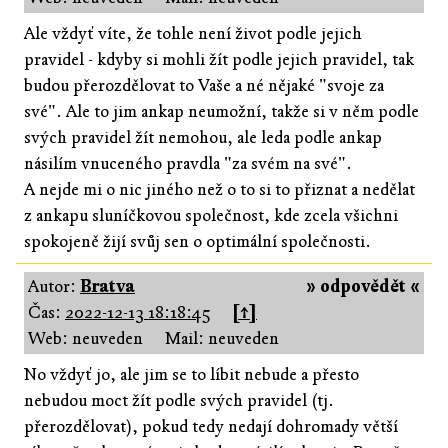
Ale vždyť víte, že tohle není život podle jejich
pravidel - kdyby si mohli žít podle jejich pravidel, tak
budou přerozdělovat to Vaše a né nějaké "svoje za
své". Ale to jim ankap neumožní, takže si v něm podle
svých pravidel žít nemohou, ale leda podle ankap
násilím vnuceného pravdla "za svém na své".
A nejde mi o nic jiného než o to si to přiznat a nedělat
z ankapu sluníčkovou společnost, kde zcela všichni
spokojeně žijí svůj sen o optimální společnosti.
Autor:
Bratva
» odpovědět «
Čas:
2022-12-13 18:18:45
[↑]
Web: neuveden
Mail: neuveden
No vždyť jo, ale jim se to líbit nebude a přesto
nebudou moct žít podle svých pravidel (tj.
přerozdělovat), pokud tedy nedají dohromady větší