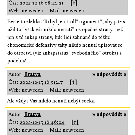
Čas:
2022-12-16 08:21:21
[↑]
Web: neuveden
Mail: neuveden
Berte to zlehka. To byl jen troll"argument", aby jste si
užil to "však vás nikdo nenutí" i z opačné strany, než
jen z té ankap strany, kde lidi zahnané do těžké
ekonomické defenzivy taky nikdo nenutí upisovat se
do otroctví (viz ankapstatus "svobodného" otroka) a
podobně.
Autor:
Bratva
» odpovědět «
Čas:
2022-12-15 16:51:47
[↑]
Web: neuveden
Mail: neuveden
Ale vždyť Vás nikdo nenutí nebýt socka.
Autor:
Bratva
» odpovědět «
Čas:
2022-12-15 16:46:04
[↑]
Web: neuveden
Mail: neuveden