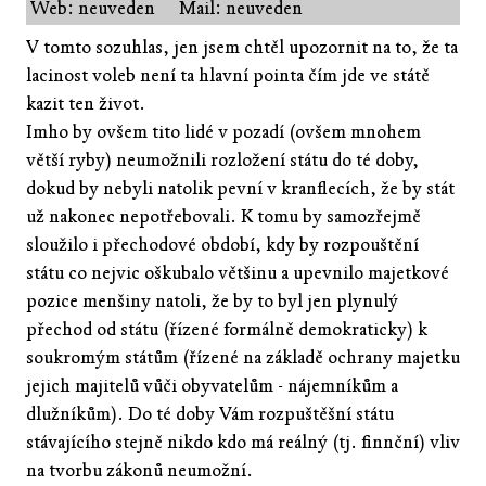
Web: neuveden
Mail: neuveden
V tomto sozuhlas, jen jsem chtěl upozornit na to, že ta
lacinost voleb není ta hlavní pointa čím jde ve státě
kazit ten život.
Imho by ovšem tito lidé v pozadí (ovšem mnohem
větší ryby) neumožnili rozložení státu do té doby,
dokud by nebyli natolik pevní v kranflecích, že by stát
už nakonec nepotřebovali. K tomu by samozřejmě
sloužilo i přechodové období, kdy by rozpouštění
státu co nejvic oškubalo většinu a upevnilo majetkové
pozice menšiny natoli, že by to byl jen plynulý
přechod od státu (řízené formálně demokraticky) k
soukromým státům (řízené na základě ochrany majetku
jejich majitelů vůči obyvatelům - nájemníkům a
dlužníkům). Do té doby Vám rozpuštěšní státu
stávajícího stejně nikdo kdo má reálný (tj. finnční) vliv
na tvorbu zákonů neumožní.