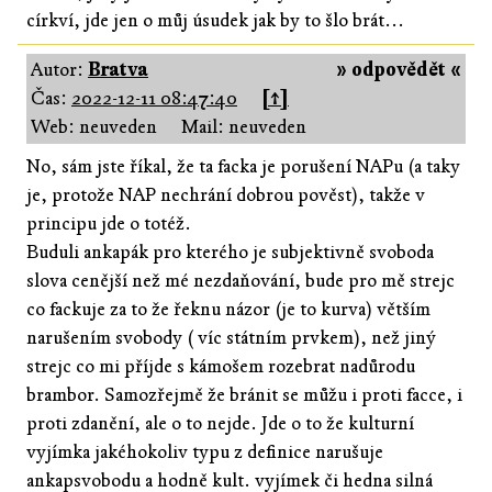
církví, jde jen o můj úsudek jak by to šlo brát...
Autor:
Bratva
» odpovědět «
Čas:
2022-12-11 08:47:40
[↑]
Web: neuveden
Mail: neuveden
No, sám jste říkal, že ta facka je porušení NAPu (a taky
je, protože NAP nechrání dobrou pověst), takže v
principu jde o totéž.
Buduli ankapák pro kterého je subjektivně svoboda
slova cenější než mé nezdaňování, bude pro mě strejc
co fackuje za to že řeknu názor (je to kurva) větším
narušením svobody ( víc státním prvkem), než jiný
strejc co mi příjde s kámošem rozebrat nadůrodu
brambor. Samozřejmě že bránit se můžu i proti facce, i
proti zdanění, ale o to nejde. Jde o to že kulturní
vyjímka jakéhokoliv typu z definice narušuje
ankapsvobodu a hodně kult. vyjímek či hedna silná