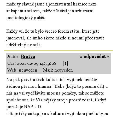
maže ty slavné jasné a jonzistentní hranice nezi
ankapem a státem, takže zůstává jen arbitrární
pocitologický guláš.
Každý ví, že tu bylo vícero forem státu, které jste
jmenoval, ale imho skoro nikdo si neumí představit
udržitelný ne-stát.
Autor:
Bratva
» odpovědět «
Čas:
2022-12-09 14:59:08
[↑]
Web: neuveden
Mail: neuveden
No pak právě u těch kulturních vyjímek nemáte
žádnou přesnou hranici. Třeba (když to posunu dál) u
nás na vsi vyděláváte moc na poměry, tak se můžete
spolehnout, že Vás nějaký strejc prostě zdaní, i když
porušuje NAP. :-D
- To je taky ankap jen s kulturní vyjímkou jiného typu