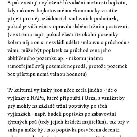
A pak existují i vyloženě likvidační možnosti bojkotu,
kdy nakonec bojkotovanému ekonomicky vnutíte
přijetí pro něj nežádoucích smluvních podmínek,
pokud je vůči vám v opravdu slabém tržním postavení.
(v extrému např. pokud vlastníte okolní pozemky
kolem něj a on si nezvládl udělat smlouvu o průchodu s
vámi, může být poplatek za průchod cena jeho
obklíčeného pozemku ap. - nikomu jinému
samozřejmě svůj pozemek neprodá, protože pozemek
bez přístupu nemá valnou hodnotu)
Ty kulturní vyjímky jsou něco zcela jiného - jde o
vyjímky z NAPu, které připouští i Urza, a vznikat by
prý mohly na základě tržní poptávky po těch
vyjímkách - např. budeli poptávka po zabavování
týraných psů (tedy jejich krádeži majitelům), tak prý v
ankapu může být tato poptávka posvěcena decentr.