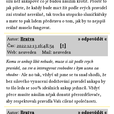
sílu než ankapové co je budou násilím krotit. Prostě to
jak píšete, že každý bude mict žít podle svých pravidel
zní strašně nereálně, tak trochu utopicko sluníčkářsky
a mate to pak lidem představu o tom, jak by to nejspíš
reálně muselo fungovat.
Autor:
Bratva
» odpovědět «
Čas:
2022-12-13 16:48:54
[↑]
Web: neuveden
Mail: neuveden
Komu se ankap libit nebude, muze si zit podle svych
pravidel, za sve a interagovat svobodne s kym uzna za
vhodne
- Ale no tak, vždyť už jsme se tu snad shodli, že
bez silového vynucení dodržování pravidel ankapu by
to šlo leda se 100% ideálních ankap jedinců. Vždyť
přece musíte násilím nějak donutit přerozdělovače,
aby respektovali pravidla Vaši cílené společnosti.
Autor:
Bratva
» odpovědět «