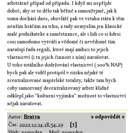
arbitrárně případ od případu. I když mi nepříjde
dobré, aby se to dělo tak běžně a samozřejmě, jak k
tomu dochází dnes, obzvlášť pak ve vztahu státu k těm
nenším hráčúm na trhu, a tady nemyslím jen klasické
malé podnikateke a zaměstnance, ale i lidi co si kdesi
cosi samodomo vytváří a vědomě či nevědomě tím
narušují řadu regulí, které mají ambici to jejich
vlastnictví (i tu jejich činnost s ním) narušovat.
U toho totálního dodržování vlastnictví ( 100% NAP)
bych pak ale viděl protipól v riziku nějaké té
zcentralizované majitelské totality, takže tam bych
coby samozvaný decentralizovaný arbitr klidně
odklepl jako "kulturní vyjímku" možnost to vlastnictví
nějak narušovat.
Autor:
Bratva
» odpovědět «
Čas:
2022-12-14 18:54:29
[↑]
Web: neuveden
Mail: neuveden