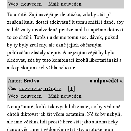
Web: neuveden
Mail: neuveden
To určitě. Zajímavější je ale otázka, zda by stát při
zrušení kult. dotací adekvátně k tomu snížil i daně, aby
si lidé za ty neodvedené peníze mohli napřímo dotovat
to co chtějí. Totéž i u dejme tomu soc. dávek, pokud
by ty byly zrušeny, ale daně jejich občasným
pobíračům zůstaly stejné. A nejzajímavější by bylo
sledovat, zda by tuto kombinaci kroků libertariánská a
ankap skupina schválila nebo ne.
Autor:
Bratva
» odpovědět «
Čas:
2022-12-04 11:19:12
[↑]
Web: neuveden
Mail: neuveden
No upřímně, kolik takových lidí znáte, co by vědomě
chtěli diktovat jak žít všem ostatním. Né že by nebyli,
ale imo většina lidí prostě bere stát jako automaticky
danou věc a není vědomými etatisty, protože je ani