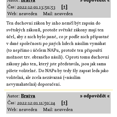
Autor:
Bratva
» odpovědět «
Čas:
2022-12-01 13:50:53
[↑]
Web: neuveden
Mail: neuveden
Ten duchovní zákon by inho neměl být zapsán do
světských zákonů, protože světské zákony mají ten
účel, aby z nich bylo jasné, co je podle nich přípustné
v dané společnosti po jiných lidech násilím vymáhat
(to nepřímo i účelem NAPu, protože ten připouští
možnost tzv. obraného násilí). Oproti tomu duchovní
zákony jako ten, který jste představila, jsou jak sama
píšete volitelné. Do NAPu by tedy šly zapsat leda jako
volitelná, ale zcela nezávazná (=násilím
nevymahatelná) doporučení.
Autor:
Bratva
» odpovědět «
Čas:
2022-12-01 11:50:24
[↑]
Web: neuveden
Mail: neuveden