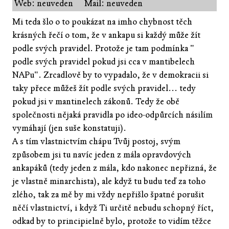
Web: neuveden
Mail: neuveden
Mi teda šlo o to poukázat na imho chybnost těch
krásných řečí o tom, že v ankapu si každý může žít
podle svých pravidel. Protože je tam podmínka "
podle svých pravidel pokud jsi cca v mantibelech
NAPu". Zrcadlově by to vypadalo, že v demokracii si
taky přece můžeš žít podle svých pravidel... tedy
pokud jsi v mantinelech zákonů. Tedy že obě
společnosti nějaká pravidla po ideo-odpůrcích násilím
vymáhají (jen suše konstatuji).
A s tím vlastnictvím chápu Tvůj postoj, svým
způsobem jsi tu navíc jeden z mála opravdových
ankapáků (tedy jeden z mála, kdo nakonec nepřizná, že
je vlastně minarchista), ale když tu budu teď za toho
zlého, tak za mě by mi vždy nepřišlo špatné porušit
něčí vlastnictví, i když Ti určitě nebudu schopný říct,
odkad by to principielně bylo, protože to vidím těžce