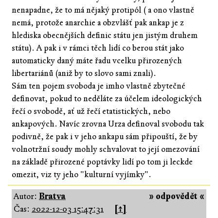
nenapadne, že to má nějaký protipól ( a ono vlastně
nemá, protože anarchie a obzvlášť pak ankap je z
hlediska obecnějších definic státu jen jistým druhem
státu). A pak i v rámci těch lidí co berou stát jako
automaticky daný máte řadu vcelku přirozených
libertariánů (aniž by to slovo sami znali).
Sám ten pojem svoboda je imho vlastně zbytečné
definovat, pokud to neděláte za účelem ideologických
řečí o svobodě, ať už řečí etatistických, nebo
ankapových. Navíc zrovna Urza definoval svobodu tak
podivně, že pak i v jeho ankapu sám připouští, že by
volnotržní soudy mohly schvalovat to její omezování
na základě přirozené poptávky lidí po tom ji leckde
omezit, viz ty jeho "kulturní vyjímky".
Autor:
Bratva
» odpovědět «
Čas:
2022-12-03 15:47:31
[↑]