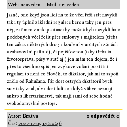
Web: neuveden
Mail: neuveden
Jasně, ono když jsou lidi na to že věci řeší stát navyklí
tak i ty úplně základní regulace berou taky jen přes
něj, zatímco v ankap situaci by možná byli navyklí hafo
podobných věcí řešit přes smlouvy s majitelem (třeba
ten zákaz některých drog a kouření v určitých zónách
a zabavování psů atd), či pojišťovnou (taky třeba ta
životospráva, pásy v autě aj.) jen mám ten dojem, že i
přes to všechno spíš jen zvykové volání po státní
regulaci to není co člověk, to diktátor, jak mi to aspoň
znělo od Rakušana. Pár dost ostrých diktátorů bych
sice taky znal, ale i dost lidí co i když vůbec neznají
ankap a libertarianství, tak mají sami od sebe hodně
svobodomyslné postoje.
Autor:
Bratva
» odpovědět «
Čas:
2022-12-05 14:20:46