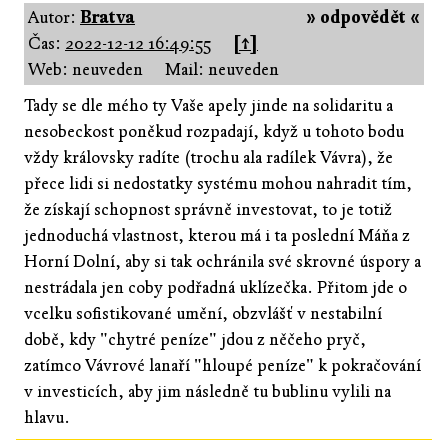
Autor:
Bratva
» odpovědět «
Čas:
2022-12-12 16:49:55
[↑]
Web: neuveden
Mail: neuveden
Tady se dle mého ty Vaše apely jinde na solidaritu a
nesobeckost poněkud rozpadají, když u tohoto bodu
vždy královsky radíte (trochu ala radílek Vávra), že
přece lidi si nedostatky systému mohou nahradit tím,
že získají schopnost správně investovat, to je totiž
jednoduchá vlastnost, kterou má i ta poslední Máňa z
Horní Dolní, aby si tak ochránila své skrovné úspory a
nestrádala jen coby podřadná uklízečka. Přitom jde o
vcelku sofistikované umění, obzvlášť v nestabilní
době, kdy "chytré peníze" jdou z něčeho pryč,
zatímco Vávrové lanaří "hloupé peníze" k pokračování
v investicích, aby jim následně tu bublinu vylili na
hlavu.