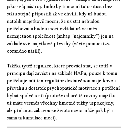
jako svůj nástroj. Imho by ti mocní tuto situaci bez
státu stejně připustili až ve chvíli, kdy už budou
natolik majetkově mocní, že už stát nebudou
potřebovat a budou moct ovládat už vesměs
nemajetnou společnost (ankap "nájemníky") jen na
základě své majetkové převahy (včetě pomoci tzv.
obraného násilí).
Takřka tytéž regulace, které provádí stát, se totiž v
principu dají zavést i na základě NAPu, pouze k tomu
potřebuje mít ten regulátor dostatečnou majetkovou
převahu a dostatek psychopatické motivace z potěšení
hýbat společností (protože od určité roviny majetku
už máte vesměs všechny hmotné tužby uspokojeny,
ale přidanou zábavou ze života navic může pak být i
sama ta kumulace moci).