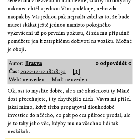
sebevraha v bezvědomí holt nevíte, zda by ho dotyčný
nakonec chtěl a jednou Vám poděkuje, nebo zda
naopak by Vás jednou pak nejradši zabil za to, že bude
muset skákat ještě jednou namísto pokojného
vykrvácení už po prvním pokusu, či zda mu případně
pomůžete jen k zatrpklému doživotí na vozíku. Možné
je obojí.
Autor:
Bratva
» odpovědět «
Čas:
2022-12-12 18:18:32
[↑]
Web: neuveden
Mail: neuveden
Ok, asi to myslíte dobře, ale z mé zkušenosti ty Máně
dost přeceňujete, i ty chytřejší z nich. Vávra mi přišel
jaksi mimo, když třeba propagoval dlouhodobé
investice do něčeho, co pak po cca půlroce prodal, ale
je to taky jeho věc, kdyby mu na všechno lidi tak
neskákali.