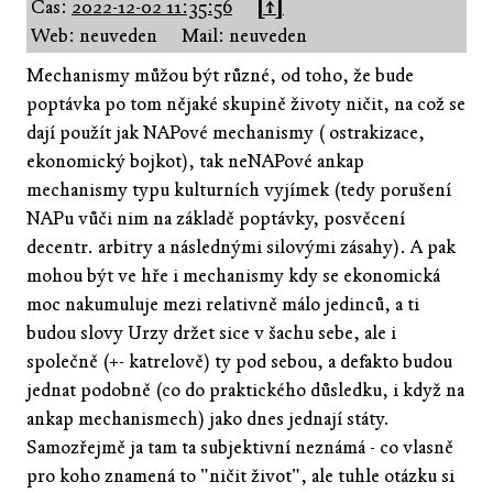
Čas:
2022-12-02 11:35:56
[↑]
Web: neuveden
Mail: neuveden
Mechanismy můžou být různé, od toho, že bude
poptávka po tom nějaké skupině životy ničit, na což se
dají použít jak NAPové mechanismy ( ostrakizace,
ekonomický bojkot), tak neNAPové ankap
mechanismy typu kulturních vyjímek (tedy porušení
NAPu vůči nim na základě poptávky, posvěcení
decentr. arbitry a následnými silovými zásahy). A pak
mohou být ve hře i mechanismy kdy se ekonomická
moc nakumuluje mezi relativně málo jedinců, a ti
budou slovy Urzy držet sice v šachu sebe, ale i
společně (+- katrelově) ty pod sebou, a defakto budou
jednat podobně (co do praktického důsledku, i když na
ankap mechanismech) jako dnes jednají státy.
Samozřejmě ja tam ta subjektivní neznámá - co vlasně
pro koho znamená to "ničit život", ale tuhle otázku si