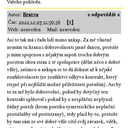
Vašeho pohledu.
Autor:
Bratva
» odpovědět «
Čas:
2022-12-07 11:56:56
[↑]
Web: neuveden
Mail: neuveden
Asi to tak má i řada lidí mimo ankap. Za mě vlastně
nemám tu hranici dobrovolnosti jasně danou, protože
ji mám spojenou s nějakým aspoň trochu dobrým
pocitem obou stran z té spolupráce (dělat něco z dobré
vůle), zatímco u ankapu se to dá dohnat až k nějaké
zoufalovolnosti (ze zoufalství odkývu kontrakt, který
stejně při nejbližší možné příležitosti poruším). Asi by
to za mě bylo dobrovolné, pokud by dotyčný ten
kontrakt splňoval i pokud by z nesplňění neplynul
žádný postih (krom postihu symetrického neplnění
protislužby od protistrany), tedy plnil by to, protože
by tam sám ze své dobré vůle cítil svůj závazek, vděk,