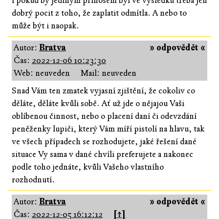
i pokud by jediným přínosem byl ve výsledku třeba jen
dobrý pocit z toho, že zaplatit odmítla. A nebo to
může být i naopak.
Autor:
Bratva
» odpovědět «
Čas:
2022-12-06 10:23:30
Web: neuveden
Mail: neuveden
Snad Vám ten zmatek vyjasní zjištění, že cokoliv co
děláte, děláte kvůli sobě. Ať už jde o nějajou Vaši
oblíbenou činnost, nebo o placení daní či odevzdání
peněženky lupiči, který Vám míří pistolí na hlavu, tak
ve všech případech se rozhodujete, jaké řešení dané
situace Vy sama v dané chvíli preferujete a nakonec
podle toho jednáte, kvůli Vašeho vlastního
rozhodnutí.
Autor:
Bratva
» odpovědět «
Čas:
2022-12-05 16:12:12
[↑]