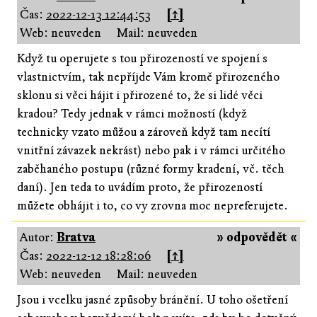
Čas:
2022-12-13 12:44:53
[↑]
Web: neuveden
Mail: neuveden
Když tu operujete s tou přirozeností ve spojení s
vlastnictvím, tak nepříjde Vám kromě přirozeného
sklonu si věci hájit i přirozené to, že si lidé věci
kradou? Tedy jednak v rámci možností (když
technicky vzato můžou a zároveň když tam necítí
vnitřní závazek nekrást) nebo pak i v rámci určitého
zaběhaného postupu (různé formy kradení, vč. těch
daní). Jen teda to uvádím proto, že přirozeností
můžete obhájit i to, co vy zrovna moc nepreferujete.
Autor:
Bratva
» odpovědět «
Čas:
2022-12-12 18:28:06
[↑]
Web: neuveden
Mail: neuveden
Jsou i vcelku jasné způsoby bránění. U toho ošetření