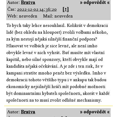
Autor:
Bratva
» odpovědět «
Čas:
2022-12-02 14:36:20
[↑]
Web: neuveden
Mail: neuveden
To bych taky lehce nesouhlasil. Kolikrát v demokracii
lidé (bez ohledu na hloupost) zvolili volbami někoho,
za kým nestojí nějaká silnější finanční podpora?
Hlasovat ve volbách je sice levné, ale není imho
obvykle levné v nich vyhrát. Buť musíte mít vlastní
kapitál, nebo silné sponzory, kteří obvykle mají od
kandidáta nějaká očekávání. A je zde i ten risk, že v
kampani stratíte mnoho peněz bez výsledku. Imho v
demokracii tohoto většího typu i v ankapu tak budou
ekonomicky nejsilnější hráči mít podobné možnosti
být dominantními hybateli společnosti, akorát v každé
společnosti na to musí zvolit odlišné mechanismy.
Autor:
Bratva
» odpovědět «