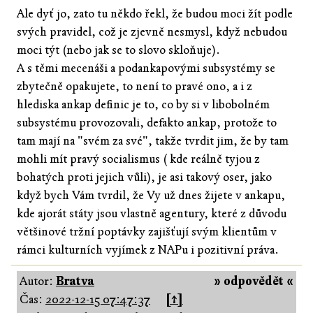
Ale dyť jo, zato tu někdo řekl, že budou moci žít podle
svých pravidel, což je zjevně nesmysl, když nebudou
moci týt (nebo jak se to slovo skloňuje).
A s těmi mecenáši a podankapovými subsystémy se
zbytečně opakujete, to není to pravé ono, a i z
hlediska ankap definic je to, co by si v libobolném
subsystému provozovali, defakto ankap, protože to
tam mají na "svém za své", takže tvrdit jim, že by tam
mohli mít pravý socialismus ( kde reálně tyjou z
bohatých proti jejich vůli), je asi takový oser, jako
když bych Vám tvrdil, že Vy už dnes žijete v ankapu,
kde ajorát státy jsou vlastně agentury, které z důvodu
většinové tržní poptávky zajišťují svým klientům v
rámci kulturních vyjímek z NAPu i pozitivní práva.
Autor:
Bratva
» odpovědět «
Čas:
2022-12-15 07:47:37
[↑]