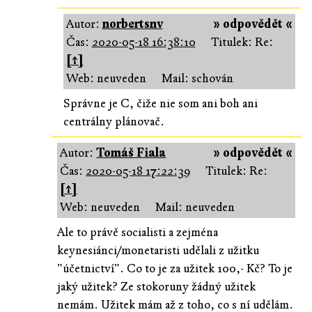
Autor:
norbertsnv
» odpovědět «
Čas:
2020-05-18 16:38:10
Titulek: Re:
[↑]
Web: neuveden
Mail: schován
Správne je C, čiže nie som ani boh ani
centrálny plánovač.
Autor:
Tomáš Fiala
» odpovědět «
Čas:
2020-05-18 17:22:39
Titulek: Re:
[↑]
Web: neuveden
Mail: neuveden
Ale to právě socialisti a zejména
keynesiánci/monetaristi udělali z užitku
"účetnictví". Co to je za užitek 100,- Kč? To je
jaký užitek? Ze stokoruny žádný užitek
nemám. Užitek mám až z toho, co s ní udělám.