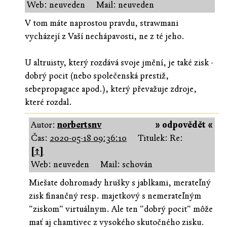
Web: neuveden
Mail: neuveden
V tom máte naprostou pravdu, strawmani
vycházejí z Vaší nechápavosti, ne z té jeho.
U altruisty, který rozdává svoje jmění, je také zisk -
dobrý pocit (nebo společenská prestiž,
sebepropagace apod.), který převažuje zdroje,
které rozdal.
Autor:
norbertsnv
» odpovědět «
Čas:
2020-05-18 09:36:10
Titulek: Re:
[↑]
Web: neuveden
Mail: schován
Miešate dohromady hrušky s jablkami, merateľný
zisk finančný resp. majetkový s nemerateľným
"ziskom" virtuálnym. Ale ten "dobrý pocit" môže
mať aj chamtivec z vysokého skutočného zisku.