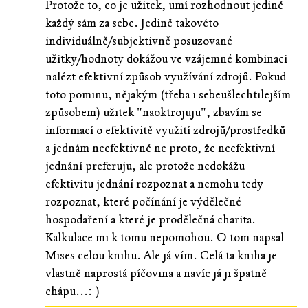
Protože to, co je užitek, umí rozhodnout jedině
každý sám za sebe. Jedině takovéto
individuálně/subjektivně posuzované
užitky/hodnoty dokážou ve vzájemné kombinaci
nalézt efektivní způsob využívání zdrojů. Pokud
toto pominu, nějakým (třeba i sebeušlechtilejším
způsobem) užitek "naoktrojuju", zbavím se
informací o efektivitě využití zdrojů/prostředků
a jednám neefektivně ne proto, že neefektivní
jednání preferuju, ale protože nedokážu
efektivitu jednání rozpoznat a nemohu tedy
rozpoznat, které počínání je výdělečné
hospodaření a které je prodělečná charita.
Kalkulace mi k tomu nepomohou. O tom napsal
Mises celou knihu. Ale já vím. Celá ta kniha je
vlastně naprostá píčovina a navíc já ji špatně
chápu...:-)