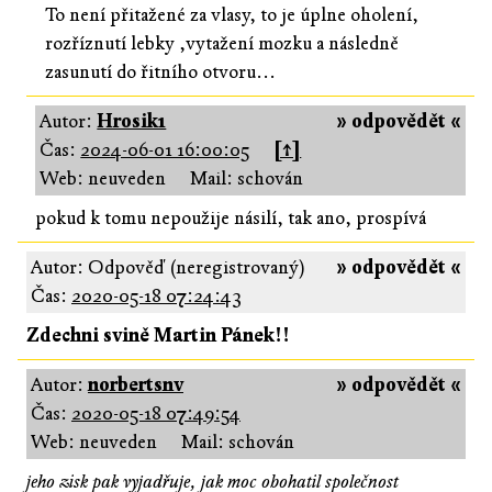
To není přitažené za vlasy, to je úplne oholení,
rozříznutí lebky ,vytažení mozku a následně
zasunutí do řitního otvoru...
Autor:
Hrosik1
» odpovědět «
Čas:
2024-06-01 16:00:05
[↑]
Web: neuveden
Mail: schován
pokud k tomu nepoužije násilí, tak ano, prospívá
Autor: Odpověď (neregistrovaný)
» odpovědět «
Čas:
2020-05-18 07:24:43
Zdechni svině Martin Pánek!!
Autor:
norbertsnv
» odpovědět «
Čas:
2020-05-18 07:49:54
Web: neuveden
Mail: schován
jeho zisk pak vyjadřuje, jak moc obohatil společnost