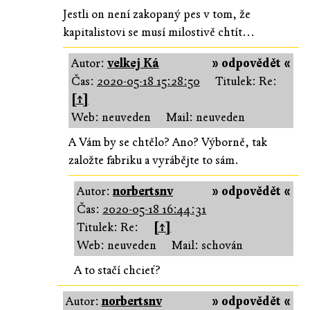
Jestli on není zakopaný pes v tom, že
kapitalistovi se musí milostivě chtít...
Autor:
velkej Ká
» odpovědět «
Čas:
2020-05-18 15:28:50
Titulek: Re:
[↑]
Web: neuveden
Mail: neuveden
A Vám by se chtělo? Ano? Výborně, tak
založte fabriku a vyrábějte to sám.
Autor:
norbertsnv
» odpovědět «
Čas:
2020-05-18 16:44:31
Titulek: Re:
[↑]
Web: neuveden
Mail: schován
A to stačí chcieť?
Autor:
norbertsnv
» odpovědět «