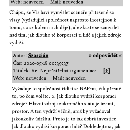
Web: neuveden
Mail: neuveden
Chápu, že Vás baví vymýšlet scénáře přitažené za
vlasy (vyžadující společnost naprosto lhostejnou k
tomu, co se kolem nich děje), ale zkuste se zamyslet
nad tím, jak dlouho té korporaci ti lidé a jejich zdroje
vydrží.
Autor:
Szaszián
» odpovědět «
Čas:
2020-05-18 00:39:37
Titulek: Re: Neprůstřelná argumentace
[↑]
Web: neuveden
Mail: neuveden
Vyžaduje to společnost řídící se NAPem, čili přesně
to, po čem voláte. 2. Jak dlouho vydrží korporaci
zdroje? Hlavní zdroj soukromého státu je území,
prostor. A ten vydrží věčně, aniž by vyžadoval
jakoukoliv údržbu. Proto je to tak dobrá investice.
Jak dlouho vydrží korporaci lidé? Dohledejte si, jak