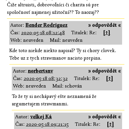
Čiže altruisti, dobrovoľníci či charita sú pre
spoločnosť najmenej užitoční?? To naozaj??
Autor:
Bender Rodriguez
» odpovědět «
Čas:
2020-05-18 08:12:48
Titulek: Re:
[↑]
Web: neuveden
Mail: neuveden
Kde toto niekde niekto napisal? Ty si chory clovek.
Tebe uz z tych strawmanov nacisto prepina.
Autor:
norbertsnv
» odpovědět «
Čas:
2020-05-18 08:32:32
Titulek: Re:
[↑]
Web: neuveden
Mail: schován
To že ty si nechápavý ešte neznamená že
argumetujem strawmanmi.
Autor:
velkej Ká
» odpovědět «
Čas:
2020-05-18 09:21:15
Titulek: Re:
[↑]