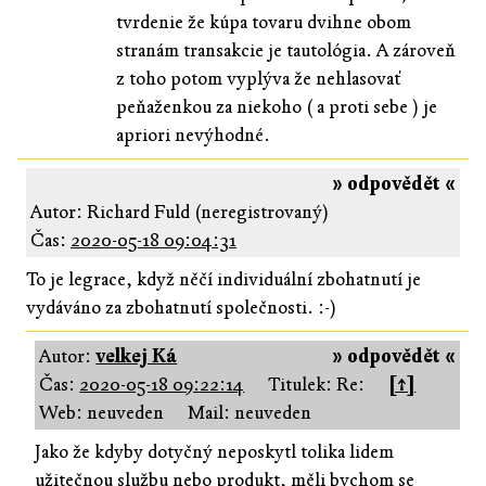
tvrdenie že kúpa tovaru dvihne obom
stranám transakcie je tautológia. A zároveň
z toho potom vyplýva že nehlasovať
peňaženkou za niekoho ( a proti sebe ) je
apriori nevýhodné.
» odpovědět «
Autor: Richard Fuld (neregistrovaný)
Čas:
2020-05-18 09:04:31
To je legrace, když něčí individuální zbohatnutí je
vydáváno za zbohatnutí společnosti. :-)
Autor:
velkej Ká
» odpovědět «
Čas:
2020-05-18 09:22:14
Titulek: Re:
[↑]
Web: neuveden
Mail: neuveden
Jako že kdyby dotyčný neposkytl tolika lidem
užitečnou službu nebo produkt, měli bychom se