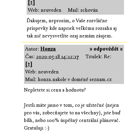
[↑]
Web: neuveden
Mail: schován
Ďakujem, neprosím, o Vaše rozvláčne
príspevky kde napriek veľkému rozsahu aj
tak nič nevysvetlíte ozaj nemám záujem.
Autor:
Honza
» odpovědět «
Čas:
2020-05-18 14:12:17
Titulek: Re:
[↑]
Web: neuveden
Mail: honza.nakole v doméně seznam.cz
Nepletete si cenu a hodnotu?
Jestli máte jasno v tom, co je užitečné (nejen
pro vás, zobecňujete to na všechny), jste buď
bůh, nebo 100% úspěšný centrální plánovač.
Gratuluji :-)