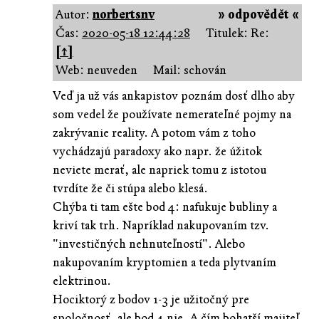
Autor:
norbertsnv
» odpovědět «
Čas:
2020-05-18 12:44:28
Titulek: Re:
[↑]
Web: neuveden
Mail: schován
Veď ja už vás ankapistov poznám dosť dlho aby
som vedel že používate nemerateľné pojmy na
zakrývanie reality. A potom vám z toho
vychádzajú paradoxy ako napr. že úžitok
neviete merať, ale napriek tomu z istotou
tvrdíte že či stúpa alebo klesá.
Chýba ti tam ešte bod 4: nafukuje bubliny a
kriví tak trh. Napríklad nakupovaním tzv.
"investičných nehnuteľností". Alebo
nakupovaním kryptomien a teda plytvaním
elektrinou.
Hociktorý z bodov 1-3 je užitočný pre
spoločnosť, ale bod 4 nie. A čím bohatší majiteľ