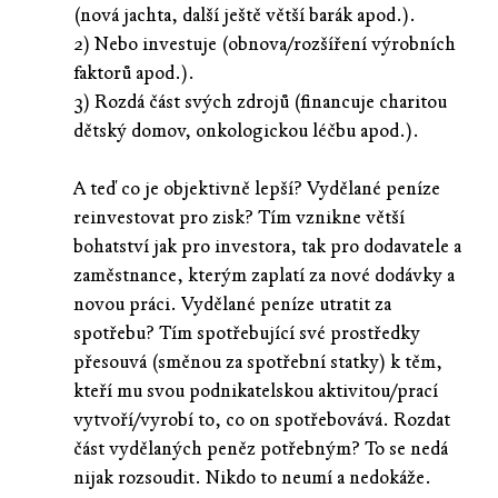
(nová jachta, další ještě větší barák apod.).
2) Nebo investuje (obnova/rozšíření výrobních
faktorů apod.).
3) Rozdá část svých zdrojů (financuje charitou
dětský domov, onkologickou léčbu apod.).
A teď co je objektivně lepší? Vydělané peníze
reinvestovat pro zisk? Tím vznikne větší
bohatství jak pro investora, tak pro dodavatele a
zaměstnance, kterým zaplatí za nové dodávky a
novou práci. Vydělané peníze utratit za
spotřebu? Tím spotřebující své prostředky
přesouvá (směnou za spotřební statky) k těm,
kteří mu svou podnikatelskou aktivitou/prací
vytvoří/vyrobí to, co on spotřebovává. Rozdat
část vydělaných peněz potřebným? To se nedá
nijak rozsoudit. Nikdo to neumí a nedokáže.