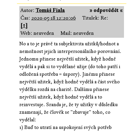
Autor:
Tomáš Fiala
» odpovědět «
Čas:
2020-05-18 12:20:06
Titulek: Re:
[↑]
Web: neuveden
Mail: neuveden
No a to je právě ta subjektivita užitků/hodnot a
nemožnost jejich interpersonálního porovnání.
Jednomu přinese největší užitek, když hodně
vydělá a pak si to vydělané užije (do toho patří i
odložená spotřeba = úspory). Jinému přinese
největší užitek, když hodně vydělá a část svého
výdělku rozdá na charitě. Dalšímu přinese
největší užitek, když hodně vydělá a to
reinvestuje. Sranda je, že ty užitky v důsledku
znamenají, že člověk se "zbavuje" toho, co
vydělal:
1) Buď to utratí na uspokojení svých potřeb