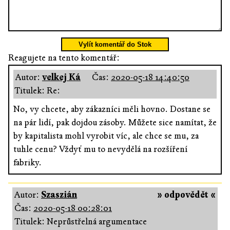
Vylít komentář do Stok
Reagujete na tento komentář:
Autor:
velkej Ká
Čas:
2020-05-18 14:40:50
Titulek: Re:
No, vy chcete, aby zákazníci měli hovno. Dostane se
na pár lidí, pak dojdou zásoby. Můžete sice namítat, že
by kapitalista mohl vyrobit víc, ale chce se mu, za
tuhle cenu? Vždyť mu to nevydělá na rozšíření
fabriky.
Autor:
Szaszián
» odpovědět «
Čas:
2020-05-18 00:28:01
Titulek: Neprůstřelná argumentace