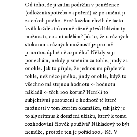
Od toho, že ji zatím podržím v peněžence
(odložená spotřeba = spoření) až po směnit ji
za cokoli jiného. Proč každou chvíli de facto
kvůli každé stokoruně různě přeskládávám ty
možnosti, co s ní udělám? Jak to, že u různých
stokorun a různých možností je pro mě
prioritou úplně něco jiného? Někdy si ji
ponechám, nekdy ji směním za tohle, jindy za
onohle. Jak to přijde, že jednou mi přijde víc
tohle, než něco jiného, jindy onohle, když to
všechno má stejnou hodnotu -> hodnotu
nákladů -> těch 100 korun? Není-li to
subjektivní posouzení o hodnotě té které
možnosti v tom kterém okamžiku, tak jaký je
to algoritmus k dosažení užitku, který k tomu
rozhodování člověk používá? Nákladový to být
nemůže, protože ten je pořád 100,- Kč. V