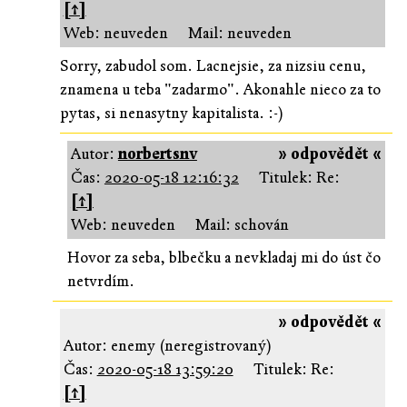
[↑]
Web: neuveden
Mail: neuveden
Sorry, zabudol som. Lacnejsie, za nizsiu cenu,
znamena u teba "zadarmo". Akonahle nieco za to
pytas, si nenasytny kapitalista. :-)
Autor:
norbertsnv
» odpovědět «
Čas:
2020-05-18 12:16:32
Titulek: Re:
[↑]
Web: neuveden
Mail: schován
Hovor za seba, blbečku a nevkladaj mi do úst čo
netvrdím.
» odpovědět «
Autor: enemy (neregistrovaný)
Čas:
2020-05-18 13:59:20
Titulek: Re:
[↑]