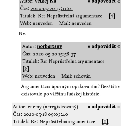
Autor:
velkej Ká
» odpovědět «
Čas:
2020-05-20 13:11:01
Titulek: Re: Neprůstřelná argumentace
[↑]
Web: neuveden
Mail: neuveden
Ne.
Autor:
norbertsnv
» odpovědět «
Čas:
2020-05-20 15:58:37
Titulek: Re: Neprůstřelná argumentace
[↑]
Web: neuveden
Mail: schován
Argumentácia úporným opakovaním? Bezštátie
existovalo po väčšinu ľudskej histórie.
Autor: enemy (neregistrovaný)
» odpovědět «
Čas:
2020-05-18 09:03:40
Titulek: Re: Neprůstřelná argumentace
[↑]