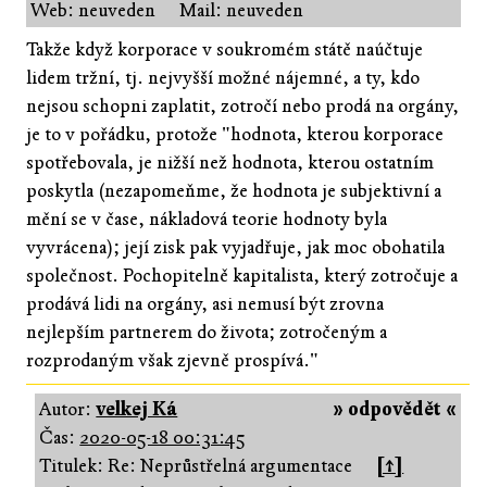
Web: neuveden
Mail: neuveden
Takže když korporace v soukromém státě naúčtuje
lidem tržní, tj. nejvyšší možné nájemné, a ty, kdo
nejsou schopni zaplatit, zotročí nebo prodá na orgány,
je to v pořádku, protože "hodnota, kterou korporace
spotřebovala, je nižší než hodnota, kterou ostatním
poskytla (nezapomeňme, že hodnota je subjektivní a
mění se v čase, nákladová teorie hodnoty byla
vyvrácena); její zisk pak vyjadřuje, jak moc obohatila
společnost. Pochopitelně kapitalista, který zotročuje a
prodává lidi na orgány, asi nemusí být zrovna
nejlepším partnerem do života; zotročeným a
rozprodaným však zjevně prospívá."
Autor:
velkej Ká
» odpovědět «
Čas:
2020-05-18 00:31:45
Titulek: Re: Neprůstřelná argumentace
[↑]