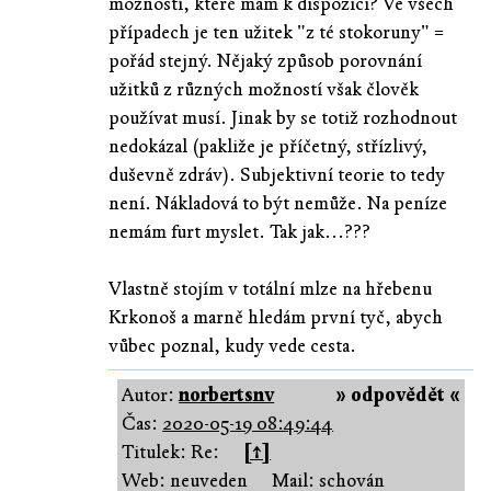
možností, které mám k dispozici? Ve všech
případech je ten užitek "z té stokoruny" =
pořád stejný. Nějaký způsob porovnání
užitků z různých možností však člověk
používat musí. Jinak by se totiž rozhodnout
nedokázal (pakliže je příčetný, střízlivý,
duševně zdráv). Subjektivní teorie to tedy
není. Nákladová to být nemůže. Na peníze
nemám furt myslet. Tak jak...???
Vlastně stojím v totální mlze na hřebenu
Krkonoš a marně hledám první tyč, abych
vůbec poznal, kudy vede cesta.
Autor:
norbertsnv
» odpovědět «
Čas:
2020-05-19 08:49:44
Titulek: Re:
[↑]
Web: neuveden
Mail: schován