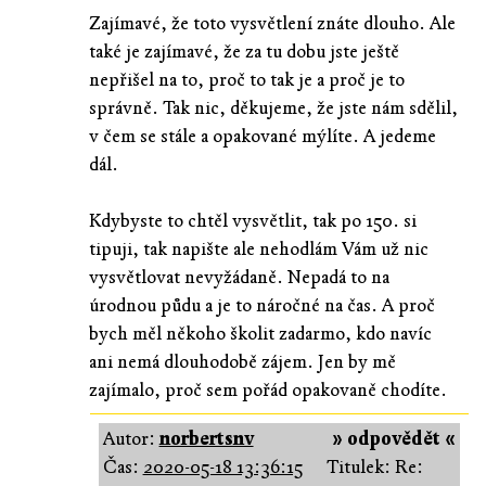
Zajímavé, že toto vysvětlení znáte dlouho. Ale
také je zajímavé, že za tu dobu jste ještě
nepřišel na to, proč to tak je a proč je to
správně. Tak nic, děkujeme, že jste nám sdělil,
v čem se stále a opakované mýlíte. A jedeme
dál.
Kdybyste to chtěl vysvětlit, tak po 150. si
tipuji, tak napište ale nehodlám Vám už nic
vysvětlovat nevyžádaně. Nepadá to na
úrodnou půdu a je to náročné na čas. A proč
bych měl někoho školit zadarmo, kdo navíc
ani nemá dlouhodobě zájem. Jen by mě
zajímalo, proč sem pořád opakovaně chodíte.
Autor:
norbertsnv
» odpovědět «
Čas:
2020-05-18 13:36:15
Titulek: Re: