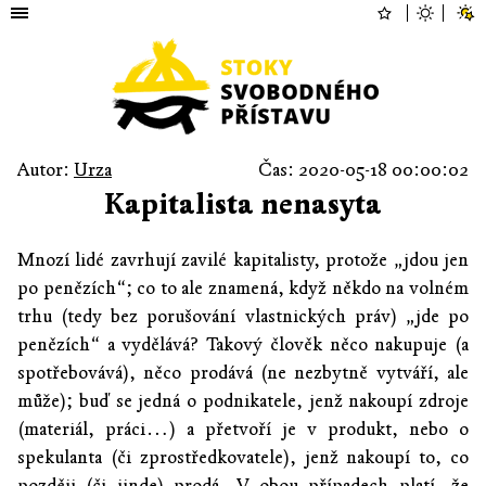
Autor:
Urza
Čas: 2020-05-18 00:00:02
Kapitalista nenasyta
Mnozí lidé zavrhují zavilé kapitalisty, protože „jdou jen
po penězích“; co to ale znamená, když někdo na volném
trhu (tedy bez porušování vlastnických práv) „jde po
penězích“ a vydělává? Takový člověk něco nakupuje (a
spotřebovává), něco prodává (ne nezbytně vytváří, ale
může); buď se jedná o podnikatele, jenž nakoupí zdroje
(materiál, práci…) a přetvoří je v produkt, nebo o
spekulanta (či zprostředkovatele), jenž nakoupí to, co
později (či jinde) prodá. V obou případech platí, že