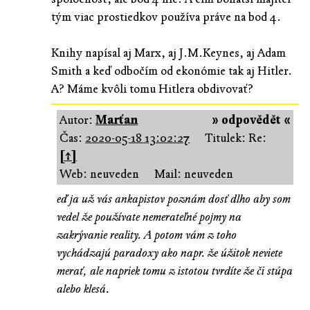
tým viac prostiedkov používa práve na bod 4.
Knihy napísal aj Marx, aj J.M.Keynes, aj Adam
Smith a keď odbočím od ekonómie tak aj Hitler.
A? Máme kvôli tomu Hitlera obdivovať?
Autor:
Marťan
» odpovědět «
Čas:
2020-05-18 13:02:27
Titulek: Re:
[↑]
Web: neuveden
Mail: neuveden
eď ja už vás ankapistov poznám dosť dlho aby som
vedel že používate nemerateľné pojmy na
zakrývanie reality. A potom vám z toho
vychádzajú paradoxy ako napr. že úžitok neviete
merať, ale napriek tomu z istotou tvrdíte že či stúpa
alebo klesá.