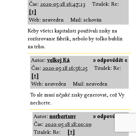
Čas:
2020-05-18 16:47:13
Titulek: Re:
[↑]
Web: neuveden
Mail: schován
Keby všetci kapitalisti používali zisky na
rozširovanie fabrík, nebolo by toľko bublín
na trhu.
Autor:
velkej Ká
» odpovědět «
Čas:
2020-05-18 16:56:25
Titulek: Re:
[↑]
Web: neuveden
Mail: neuveden
To ale musí nějaké zisky generovat, což Vy
nechcete.
Autor:
norbertsnv
» odpovědět «
Čas:
2020-05-18 18:00:09
Titulek: Re:
[↑]