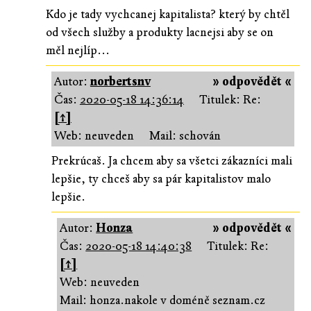
Kdo je tady vychcanej kapitalista? který by chtěl
od všech služby a produkty lacnejsi aby se on
měl nejlíp...
Autor:
norbertsnv
» odpovědět «
Čas:
2020-05-18 14:36:14
Titulek: Re:
[↑]
Web: neuveden
Mail: schován
Prekrúcaš. Ja chcem aby sa všetci zákazníci mali
lepšie, ty chceš aby sa pár kapitalistov malo
lepšie.
Autor:
Honza
» odpovědět «
Čas:
2020-05-18 14:40:38
Titulek: Re:
[↑]
Web: neuveden
Mail: honza.nakole v doméně seznam.cz