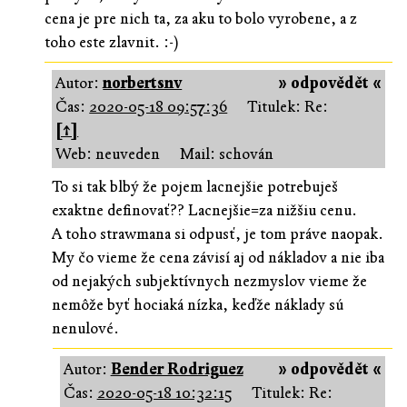
cena je pre nich ta, za aku to bolo vyrobene, a z
toho este zlavnit. :-)
Autor:
norbertsnv
» odpovědět «
Čas:
2020-05-18 09:57:36
Titulek: Re:
[↑]
Web: neuveden
Mail: schován
To si tak blbý že pojem lacnejšie potrebuješ
exaktne definovať?? Lacnejšie=za nižšiu cenu.
A toho strawmana si odpusť, je tom práve naopak.
My čo vieme že cena závisí aj od nákladov a nie iba
od nejakých subjektívnych nezmyslov vieme že
nemôže byť hociaká nízka, keďže náklady sú
nenulové.
Autor:
Bender Rodriguez
» odpovědět «
Čas:
2020-05-18 10:32:15
Titulek: Re: