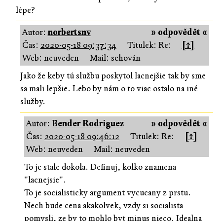
lépe?
Autor:
norbertsnv
» odpovědět «
Čas:
2020-05-18 09:37:34
Titulek: Re:
[↑]
Web: neuveden
Mail: schován
Jako že keby tú službu poskytol lacnejšie tak by sme
sa mali lepšie. Lebo by nám o to viac ostalo na iné
služby.
Autor:
Bender Rodriguez
» odpovědět «
Čas:
2020-05-18 09:46:12
Titulek: Re:
[↑]
Web: neuveden
Mail: neuveden
To je stale dokola. Definuj, kolko znamena
"lacnejsie".
To je socialisticky argument vycucany z prstu.
Nech bude cena akakolvek, vzdy si socialista
pomysli, ze by to mohlo byt minus nieco. Idealna