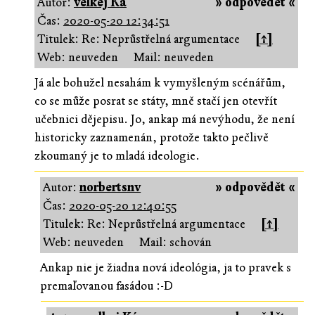
Autor:
velkej Ká
» odpovědět «
Čas:
2020-05-20 12:34:51
Titulek: Re: Neprůstřelná argumentace
[↑]
Web: neuveden
Mail: neuveden
Já ale bohužel nesahám k vymyšleným scénářům,
co se může posrat se státy, mně stačí jen otevřít
učebnici dějepisu. Jo, ankap má nevýhodu, že není
historicky zaznamenán, protože takto pečlivě
zkoumaný je to mladá ideologie.
Autor:
norbertsnv
» odpovědět «
Čas:
2020-05-20 12:40:55
Titulek: Re: Neprůstřelná argumentace
[↑]
Web: neuveden
Mail: schován
Ankap nie je žiadna nová ideológia, ja to pravek s
premaľovanou fasádou :-D