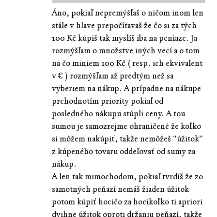
Áno, pokiaľ nepremýšľaš o ničom inom len
stále v hlave prepočítavaš že čo si za tých
100 Kč kúpiš tak myslíš iba na peniaze. Ja
rozmýšľam o množstve iných vecí a o tom
na čo miniem 100 Kč ( resp. ich ekvivalent
v € ) rozmýšľam až predtým než sa
vyberiem na nákup. A prípadne na nákupe
prehodnotím priority pokiaľ od
posledného nákupu stúpli ceny. A tou
sumou je samozrejme ohraničené že koľko
si môžem nakúpiť, takže nemôžeš "úžitok"
z kúpeného tovaru oddeľovať od sumy za
nákup.
A len tak mimochodom, pokiaľ tvrdíš že zo
samotných peňazí nemáš žiaden úžitok
potom kúpiť hocičo za hocikoľko ti apriori
dvihne úžitok oproti držaniu peňazí, takže