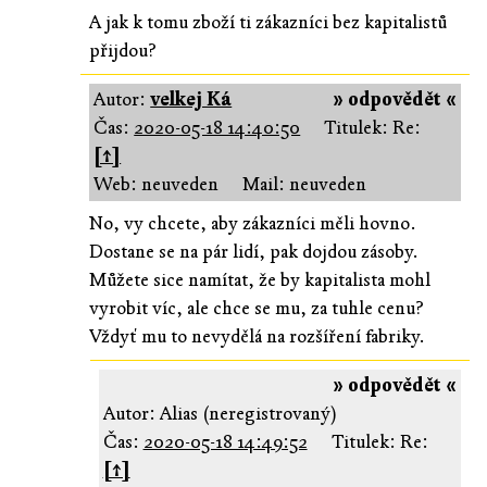
A jak k tomu zboží ti zákazníci bez kapitalistů
přijdou?
Autor:
velkej Ká
» odpovědět «
Čas:
2020-05-18 14:40:50
Titulek: Re:
[↑]
Web: neuveden
Mail: neuveden
No, vy chcete, aby zákazníci měli hovno.
Dostane se na pár lidí, pak dojdou zásoby.
Můžete sice namítat, že by kapitalista mohl
vyrobit víc, ale chce se mu, za tuhle cenu?
Vždyť mu to nevydělá na rozšíření fabriky.
» odpovědět «
Autor: Alias (neregistrovaný)
Čas:
2020-05-18 14:49:52
Titulek: Re:
[↑]