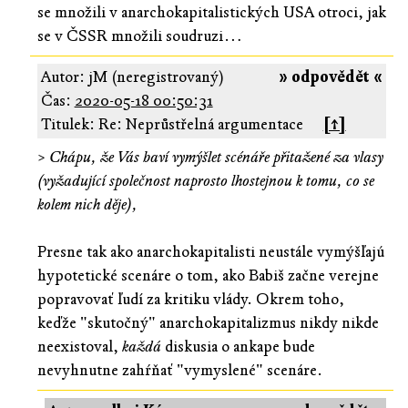
se množili v anarchokapitalistických USA otroci, jak
se v ČSSR množili soudruzi…
Autor: jM (neregistrovaný)
» odpovědět «
Čas:
2020-05-18 00:50:31
Titulek: Re: Neprůstřelná argumentace
[↑]
>
Chápu, že Vás baví vymýšlet scénáře přitažené za vlasy
(vyžadující společnost naprosto lhostejnou k tomu, co se
kolem nich děje),
Presne tak ako anarchokapitalisti neustále vymýšľajú
hypotetické scenáre o tom, ako Babiš začne verejne
popravovať ľudí za kritiku vlády. Okrem toho,
keďže "skutočný" anarchokapitalizmus nikdy nikde
neexistoval,
každá
diskusia o ankape bude
nevyhnutne zahŕňať "vymyslené" scenáre.