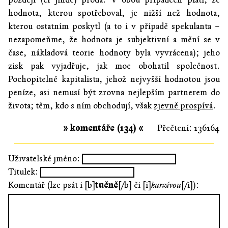
hodnota, kterou spotřeboval, je nižší než hodnota,
kterou ostatním poskytl (a to i v případě spekulanta –
nezapomeňme, že hodnota je subjektivní a mění se v
čase, nákladová teorie hodnoty byla vyvrácena); jeho
zisk pak vyjadřuje, jak moc obohatil společnost.
Pochopitelně kapitalista, jehož nejvyšší hodnotou jsou
peníze, asi nemusí být zrovna nejlepším partnerem do
života; těm, kdo s ním obchodují, však
zjevně prospívá
.
» komentáře (134) «
Přečtení: 136164
Uživatelské jméno:
Titulek:
Komentář (lze psát i [b]
tučně
[/b] či [i]
kurzívou
[/i]):