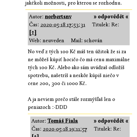
jakékoli možnosti, pro kterou se rozhodnu.
Autor:
norbertsnv
» odpovědět «
Čas:
2020-05-18 17:53:31
Titulek: Re:
[↑]
Web: neuveden
Mail: schován
No veď z tých 100 Kč máš ten úžitok že si za
ne môžeš kúpiť hocičo čo má cenu maximálne
tých 100 Kč. Alebo ako sám uvádzaš odložíš
spotrebu, našetríš a neskôr kúpiš niečo v
cene 200, 300 či 1000 Kč.
A ja neviem prečo stále rozmýšľaš len o
peniazoch :-DDD
Autor:
Tomáš Fiala
» odpovědět «
Čas:
2020-05-18 19:11:57
Titulek: Re:
[↑]