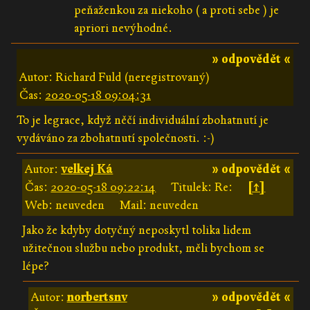
peňaženkou za niekoho ( a proti sebe ) je
apriori nevýhodné.
» odpovědět «
Autor: Richard Fuld (neregistrovaný)
Čas:
2020-05-18 09:04:31
To je legrace, když něčí individuální zbohatnutí je
vydáváno za zbohatnutí společnosti. :-)
Autor:
velkej Ká
» odpovědět «
Čas:
2020-05-18 09:22:14
Titulek: Re:
[↑]
Web: neuveden
Mail: neuveden
Jako že kdyby dotyčný neposkytl tolika lidem
užitečnou službu nebo produkt, měli bychom se
lépe?
Autor:
norbertsnv
» odpovědět «