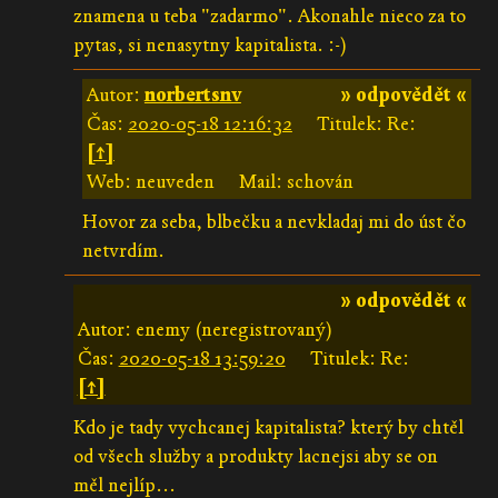
znamena u teba "zadarmo". Akonahle nieco za to
pytas, si nenasytny kapitalista. :-)
Autor:
norbertsnv
» odpovědět «
Čas:
2020-05-18 12:16:32
Titulek: Re:
[↑]
Web: neuveden
Mail: schován
Hovor za seba, blbečku a nevkladaj mi do úst čo
netvrdím.
» odpovědět «
Autor: enemy (neregistrovaný)
Čas:
2020-05-18 13:59:20
Titulek: Re:
[↑]
Kdo je tady vychcanej kapitalista? který by chtěl
od všech služby a produkty lacnejsi aby se on
měl nejlíp...