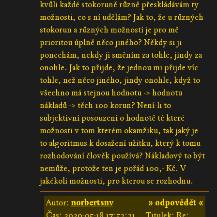
kvůli každé stokoruně různě přeskládávám ty
možnosti, co s ní udělám? Jak to, že u různých
stokorun a různých možností je pro mě
prioritou úplně něco jiného? Někdy si ji
ponechám, nekdy ji směním za tohle, jindy za
onohle. Jak to přijde, že jednou mi přijde víc
tohle, než něco jiného, jindy onohle, když to
všechno má stejnou hodnotu -> hodnotu
nákladů -> těch 100 korun? Není-li to
subjektivní posouzení o hodnotě té které
možnosti v tom kterém okamžiku, tak jaký je
to algoritmus k dosažení užitku, který k tomu
rozhodování člověk používá? Nákladový to být
nemůže, protože ten je pořád 100,- Kč. V
jakékoli možnosti, pro kterou se rozhodnu.
Autor:
norbertsnv
» odpovědět «
Čas:
2020-05-18 17:53:31
Titulek: Re: