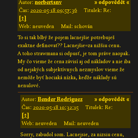
Autor:
norbertsnv
» odpovědět «
Čas:
2020-05-18 09:57:36
Titulek: Re:
[↑]
Web: neuveden
Mail: schován
To si tak blbý že pojem lacnejšie potrebuješ
exaktne definovať?? Lacnejšie=za nižšiu cenu.
A toho strawmana si odpusť, je tom práve naopak.
My čo vieme že cena závisí aj od nákladov a nie iba
od nejakých subjektívnych nezmyslov vieme že
nemôže byť hociaká nízka, keďže náklady sú
nenulové.
Autor:
Bender Rodriguez
» odpovědět «
Čas:
2020-05-18 10:32:15
Titulek: Re:
[↑]
Web: neuveden
Mail: neuveden
Sorry, zabudol som. Lacnejsie, za nizsiu cenu,