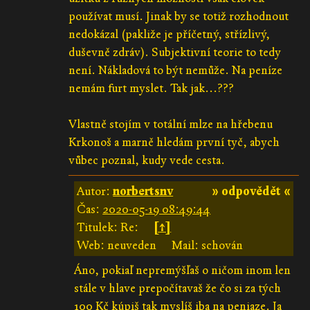
používat musí. Jinak by se totiž rozhodnout
nedokázal (pakliže je příčetný, střízlivý,
duševně zdráv). Subjektivní teorie to tedy
není. Nákladová to být nemůže. Na peníze
nemám furt myslet. Tak jak...???
Vlastně stojím v totální mlze na hřebenu
Krkonoš a marně hledám první tyč, abych
vůbec poznal, kudy vede cesta.
Autor:
norbertsnv
» odpovědět «
Čas:
2020-05-19 08:49:44
Titulek: Re:
[↑]
Web: neuveden
Mail: schován
Áno, pokiaľ nepremýšľaš o ničom inom len
stále v hlave prepočítavaš že čo si za tých
100 Kč kúpiš tak myslíš iba na peniaze. Ja