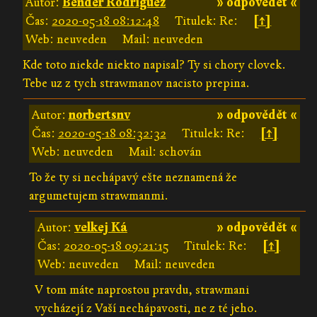
Autor:
Bender Rodriguez
» odpovědět «
Čas:
2020-05-18 08:12:48
Titulek: Re:
[↑]
Web: neuveden
Mail: neuveden
Kde toto niekde niekto napisal? Ty si chory clovek.
Tebe uz z tych strawmanov nacisto prepina.
Autor:
norbertsnv
» odpovědět «
Čas:
2020-05-18 08:32:32
Titulek: Re:
[↑]
Web: neuveden
Mail: schován
To že ty si nechápavý ešte neznamená že
argumetujem strawmanmi.
Autor:
velkej Ká
» odpovědět «
Čas:
2020-05-18 09:21:15
Titulek: Re:
[↑]
Web: neuveden
Mail: neuveden
V tom máte naprostou pravdu, strawmani
vycházejí z Vaší nechápavosti, ne z té jeho.