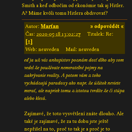
Smith a keď odbočím od ekonómie tak aj Hitler.
A? Máme kvôli tomu Hitlera obdivovať?
Autor:
Marťan
» odpovědět «
Čas:
2020-05-18 13:02:27
Titulek: Re:
[↑]
Web: neuveden
Mail: neuveden
eď ja už vás ankapistov poznám dosť dlho aby som
vedel že používate nemerateľné pojmy na
zakrývanie reality. A potom vám z toho
vychádzajú paradoxy ako napr. že úžitok neviete
merať, ale napriek tomu z istotou tvrdíte že či stúpa
alebo klesá.
Zajímavé, že toto vysvětlení znáte dlouho. Ale
také je zajímavé, že za tu dobu jste ještě
nepřišel na to, proč to tak je a proč je to