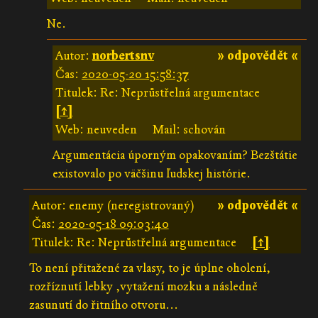
Ne.
Autor:
norbertsnv
» odpovědět «
Čas:
2020-05-20 15:58:37
Titulek: Re: Neprůstřelná argumentace
[↑]
Web: neuveden
Mail: schován
Argumentácia úporným opakovaním? Bezštátie
existovalo po väčšinu ľudskej histórie.
Autor: enemy (neregistrovaný)
» odpovědět «
Čas:
2020-05-18 09:03:40
Titulek: Re: Neprůstřelná argumentace
[↑]
To není přitažené za vlasy, to je úplne oholení,
rozříznutí lebky ,vytažení mozku a následně
zasunutí do řitního otvoru...