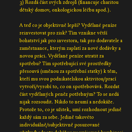
3) Rozdá část svých zdrojů (financuje charitou
dětský domov, onkologickou léčbu apod.).
A teď co je objektivně lepší? Vydělané peníze
reinvestovat pro zisk? Tím vznikne větší
bohatství jak pro investora, tak pro dodavatele a
zaměstnance, kterým zaplatí za nové dodávky a
novou práci. Vydělané peníze utratit za
spotřebu? Tím spotřebující své prostředky
přesouvá (směnou za spotřební statky) k těm,
kteří mu svou podnikatelskou aktivitou/prací
vytvoří/vyrobí to, co on spotřebovává. Rozdat
část vydělaných peněz potřebným? To se nedá
nijak rozsoudit. Nikdo to neumí a nedokáže.
Protože to, co je užitek, umí rozhodnout jedině
každý sám za sebe. Jedině takovéto
individuálně/subjektivně posuzované