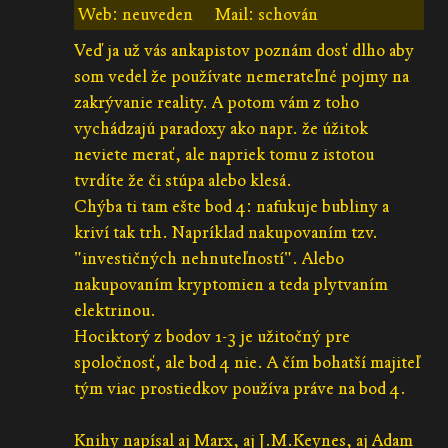
Web: neuveden
Mail: schován
Veď ja už vás ankapistov poznám dosť dlho aby
som vedel že používate nemerateľné pojmy na
zakrývanie reality. A potom vám z toho
vychádzajú paradoxy ako napr. že úžitok
neviete merať, ale napriek tomu z istotou
tvrdíte že či stúpa alebo klesá.
Chýba ti tam ešte bod 4: nafukuje bubliny a
kriví tak trh. Napríklad nakupovaním tzv.
"investičných nehnuteľností". Alebo
nakupovaním kryptomien a teda plytvaním
elektrinou.
Hociktorý z bodov 1-3 je užitočný pre
spoločnosť, ale bod 4 nie. A čím bohatší majiteľ
tým viac prostiedkov používa práve na bod 4.
Knihy napísal aj Marx, aj J.M.Keynes, aj Adam