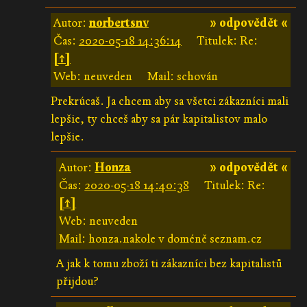
Autor:
norbertsnv
» odpovědět «
Čas:
2020-05-18 14:36:14
Titulek: Re:
[↑]
Web: neuveden
Mail: schován
Prekrúcaš. Ja chcem aby sa všetci zákazníci mali
lepšie, ty chceš aby sa pár kapitalistov malo
lepšie.
Autor:
Honza
» odpovědět «
Čas:
2020-05-18 14:40:38
Titulek: Re:
[↑]
Web: neuveden
Mail: honza.nakole v doméně seznam.cz
A jak k tomu zboží ti zákazníci bez kapitalistů
přijdou?