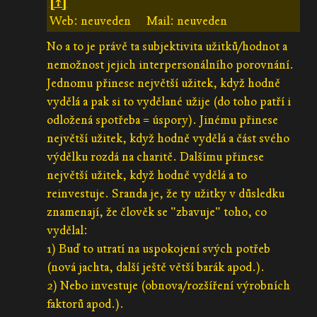
[↑]
Web: neuveden
Mail: neuveden
No a to je právě ta subjektivita užitků/hodnot a
nemožnost jejich interpersonálního porovnání.
Jednomu přinese největší užitek, když hodně
vydělá a pak si to vydělané užije (do toho patří i
odložená spotřeba = úspory). Jinému přinese
největší užitek, když hodně vydělá a část svého
výdělku rozdá na charitě. Dalšímu přinese
největší užitek, když hodně vydělá a to
reinvestuje. Sranda je, že ty užitky v důsledku
znamenají, že člověk se "zbavuje" toho, co
vydělal:
1) Buď to utratí na uspokojení svých potřeb
(nová jachta, další ještě větší barák apod.).
2) Nebo investuje (obnova/rozšíření výrobních
faktorů apod.).