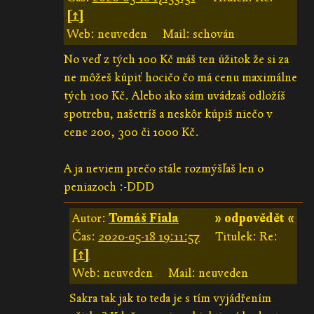
[↑]
Web: neuveden
Mail: schován
No veď z tých 100 Kč máš ten úžitok že si za
ne môžeš kúpiť hocičo čo má cenu maximálne
tých 100 Kč. Alebo ako sám uvádzaš odložíš
spotrebu, našetríš a neskôr kúpiš niečo v
cene 200, 300 či 1000 Kč.
A ja neviem prečo stále rozmýšľaš len o
peniazoch :-DDD
Autor:
Tomáš Fiala
» odpovědět «
Čas:
2020-05-18 19:11:57
Titulek: Re:
[↑]
Web: neuveden
Mail: neuveden
Sakra tak jak to teda je s tím vyjádřením