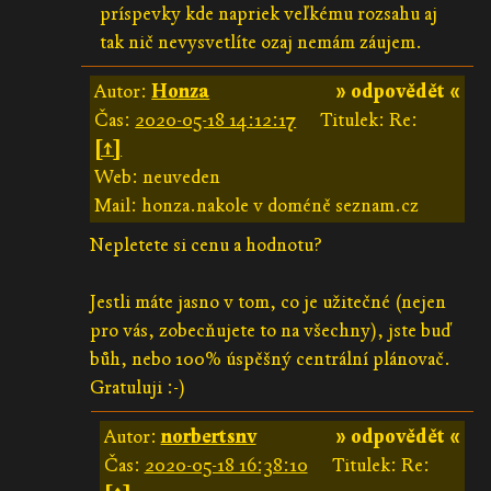
príspevky kde napriek veľkému rozsahu aj
tak nič nevysvetlíte ozaj nemám záujem.
Autor:
Honza
» odpovědět «
Čas:
2020-05-18 14:12:17
Titulek: Re:
[↑]
Web: neuveden
Mail: honza.nakole v doméně seznam.cz
Nepletete si cenu a hodnotu?
Jestli máte jasno v tom, co je užitečné (nejen
pro vás, zobecňujete to na všechny), jste buď
bůh, nebo 100% úspěšný centrální plánovač.
Gratuluji :-)
Autor:
norbertsnv
» odpovědět «
Čas:
2020-05-18 16:38:10
Titulek: Re: