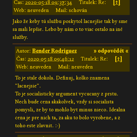
Čas:
2020-05-18 09:37:34
Titulek: Re:
[↑]
Web: neuveden
Mail: schován
Jako že keby tú službu poskytol lacnejšie tak by sme
sa mali lepšie. Lebo by nám o to viac ostalo na iné
služby.
Autor:
Bender Rodriguez
» odpovědět «
Čas:
2020-05-18 09:46:12
Titulek: Re:
[↑]
Web: neuveden
Mail: neuveden
To je stale dokola. Definuj, kolko znamena
"lacnejsie".
To je socialisticky argument vycucany z prstu.
Nech bude cena akakolvek, vzdy si socialista
pomysli, ze by to mohlo byt minus nieco. Idealna
cena je pre nich ta, za aku to bolo vyrobene, a z
toho este zlavnit. :-)