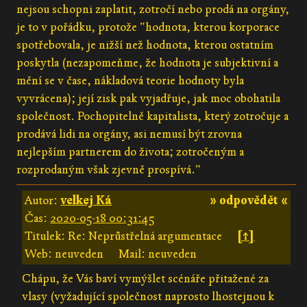
nejsou schopni zaplatit, zotročí nebo prodá na orgány,
je to v pořádku, protože "hodnota, kterou korporace
spotřebovala, je nižší než hodnota, kterou ostatním
poskytla (nezapomeňme, že hodnota je subjektivní a
mění se v čase, nákladová teorie hodnoty byla
vyvrácena); její zisk pak vyjadřuje, jak moc obohatila
společnost. Pochopitelně kapitalista, který zotročuje a
prodává lidi na orgány, asi nemusí být zrovna
nejlepším partnerem do života; zotročeným a
rozprodaným však zjevně prospívá."
Autor:
velkej Ká
» odpovědět «
Čas:
2020-05-18 00:31:45
Titulek: Re: Neprůstřelná argumentace
[↑]
Web: neuveden
Mail: neuveden
Chápu, že Vás baví vymýšlet scénáře přitažené za
vlasy (vyžadující společnost naprosto lhostejnou k