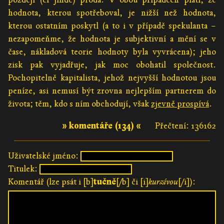
hodnota, kterou spotřeboval, je nižší než hodnota,
kterou ostatním poskytl (a to i v případě spekulanta –
nezapomeňme, že hodnota je subjektivní a mění se v
čase, nákladová teorie hodnoty byla vyvrácena); jeho
zisk pak vyjadřuje, jak moc obohatil společnost.
Pochopitelně kapitalista, jehož nejvyšší hodnotou jsou
peníze, asi nemusí být zrovna nejlepším partnerem do
života; těm, kdo s ním obchodují, však
zjevně prospívá
.
» komentáře (134) «
Přečtení: 136162
Uživatelské jméno:
Titulek:
Komentář (lze psát i [b]
tučně
[/b] či [i]
kurzívou
[/i]):