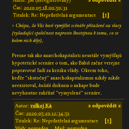
Autor: jM (neregistrovaný)
» odpovědět «
Čas:
2020-05-18 00:50:31
Titulek: Re: Neprůstřelná argumentace
[↑]
>
Chápu, že Vás baví vymýšlet scénáře přitažené za vlasy
(vyžadující společnost naprosto lhostejnou k tomu, co se
kolem nich děje),
Presne tak ako anarchokapitalisti neustále vymýšľajú
hypotetické scenáre o tom, ako Babiš začne verejne
popravovať ľudí za kritiku vlády. Okrem toho,
keďže "skutočný" anarchokapitalizmus nikdy nikde
neexistoval,
každá
diskusia o ankape bude
nevyhnutne zahŕňať "vymyslené" scenáre.
Autor:
velkej Ká
» odpovědět «
Čas:
2020-05-20 12:34:51
Titulek: Re: Neprůstřelná argumentace
[↑]
Web: neuveden
Mail: neuveden