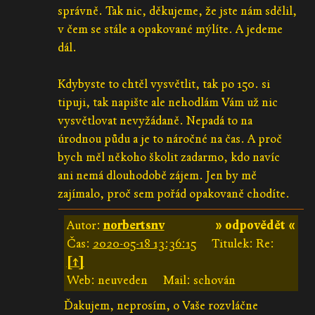
správně. Tak nic, děkujeme, že jste nám sdělil,
v čem se stále a opakované mýlíte. A jedeme
dál.
Kdybyste to chtěl vysvětlit, tak po 150. si
tipuji, tak napište ale nehodlám Vám už nic
vysvětlovat nevyžádaně. Nepadá to na
úrodnou půdu a je to náročné na čas. A proč
bych měl někoho školit zadarmo, kdo navíc
ani nemá dlouhodobě zájem. Jen by mě
zajímalo, proč sem pořád opakovaně chodíte.
Autor:
norbertsnv
» odpovědět «
Čas:
2020-05-18 13:36:15
Titulek: Re:
[↑]
Web: neuveden
Mail: schován
Ďakujem, neprosím, o Vaše rozvláčne