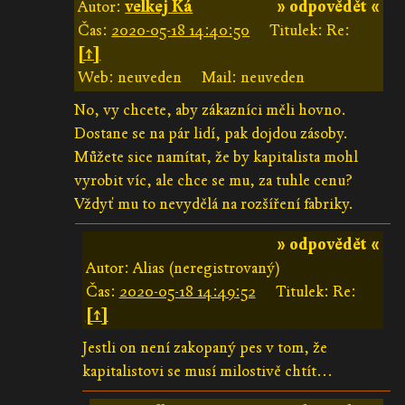
Autor:
velkej Ká
» odpovědět «
Čas:
2020-05-18 14:40:50
Titulek: Re:
[↑]
Web: neuveden
Mail: neuveden
No, vy chcete, aby zákazníci měli hovno.
Dostane se na pár lidí, pak dojdou zásoby.
Můžete sice namítat, že by kapitalista mohl
vyrobit víc, ale chce se mu, za tuhle cenu?
Vždyť mu to nevydělá na rozšíření fabriky.
» odpovědět «
Autor: Alias (neregistrovaný)
Čas:
2020-05-18 14:49:52
Titulek: Re:
[↑]
Jestli on není zakopaný pes v tom, že
kapitalistovi se musí milostivě chtít...