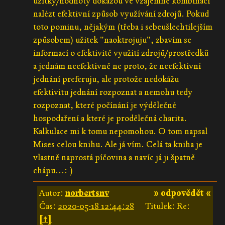
užitky/hodnoty dokážou ve vzájemné kombinaci
nalézt efektivní způsob využívání zdrojů. Pokud
toto pominu, nějakým (třeba i sebeušlechtilejším
způsobem) užitek "naoktrojuju", zbavím se
informací o efektivitě využití zdrojů/prostředků
a jednám neefektivně ne proto, že neefektivní
jednání preferuju, ale protože nedokážu
efektivitu jednání rozpoznat a nemohu tedy
rozpoznat, které počínání je výdělečné
hospodaření a které je prodělečná charita.
Kalkulace mi k tomu nepomohou. O tom napsal
Mises celou knihu. Ale já vím. Celá ta kniha je
vlastně naprostá píčovina a navíc já ji špatně
chápu...:-)
Autor:
norbertsnv
» odpovědět «
Čas:
2020-05-18 12:44:28
Titulek: Re:
[↑]