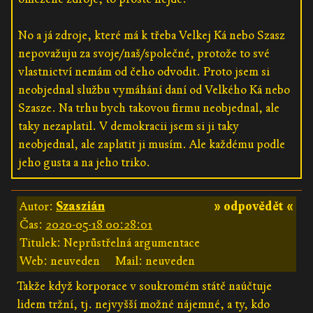
No a já zdroje, které má k třeba Velkej Ká nebo Szasz
nepovažuju za svoje/naš/společné, protože to své
vlastnictví nemám od čeho odvodit. Proto jsem si
neobjednal službu vymáhání daní od Velkého Ká nebo
Szasze. Na trhu bych takovou firmu neobjednal, ale
taky nezaplatil. V demokracii jsem si ji taky
neobjednal, ale zaplatit ji musím. Ale každému podle
jeho gusta a na jeho triko.
Autor:
Szaszián
» odpovědět «
Čas:
2020-05-18 00:28:01
Titulek: Neprůstřelná argumentace
Web: neuveden
Mail: neuveden
Takže když korporace v soukromém státě naúčtuje
lidem tržní, tj. nejvyšší možné nájemné, a ty, kdo