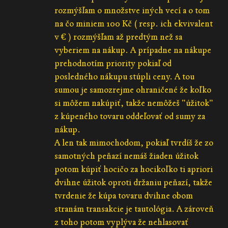
rozmýšľam o množstve iných vecí a o tom
na čo miniem 100 Kč ( resp. ich ekvivalent
v € ) rozmýšľam až predtým než sa
vyberiem na nákup. A prípadne na nákupe
prehodnotím priority pokiaľ od
posledného nákupu stúpli ceny. A tou
sumou je samozrejme ohraničené že koľko
si môžem nakúpiť, takže nemôžeš "úžitok"
z kúpeného tovaru oddeľovať od sumy za
nákup.
A len tak mimochodom, pokiaľ tvrdíš že zo
samotných peňazí nemáš žiaden úžitok
potom kúpiť hocičo za hocikoľko ti apriori
dvihne úžitok oproti držaniu peňazí, takže
tvrdenie že kúpa tovaru dvihne obom
stranám transakcie je tautológia. A zároveň
z toho potom vyplýva že nehlasovať