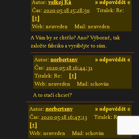
Autor:
velkej Ká
» odpovědět «
Čas:
2020-05-18 15:28:50
Titulek: Re:
[↑]
Web: neuveden
Mail: neuveden
A Vám by se chtělo? Ano? Výborně, tak
založte fabriku a vyrábějte to sám.
Autor:
norbertsnv
» odpovědět «
Čas:
2020-05-18 16:44:31
Titulek: Re:
[↑]
Web: neuveden
Mail: schován
A to stačí chcieť?
Autor:
norbertsnv
» odpovědět «
Čas:
2020-05-18 16:47:13
Titulek: Re:
[↑]
Web: neuveden
Mail: schován