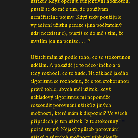
užitku? Když operuju subjektivní hodnotou,
pustíš se do mě s tím, že používám
neměřitelné pojmy. Když tedy použiju k
vyjádření užitku peníze (jiná počítatelný
údaj neexistuje), pustíš se do mě s tím, že
myslím jen na peníze. ... ?
Užitek mám až podle toho, co se stokorunou
udělám. A pokaždé je to něco jiného a já
tedy rozhodl, co to bude. Na základě jakého
algoritmu se rozhodnu, že s tou stokorunou
právě tohle, abych měl užitek, když
nákladový algoritmus mi nepomůže
rozsoudit porovnání užitků z jiných
možností, které mám k dispozici? Ve všech
případech je ten užitek "z té stokoruny" =
pořád stejný. Nějaký způsob porovnání
užitků z různých možností však člověk