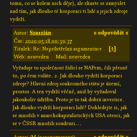
tomu, co se kolem nich děje), ale zkuste se zamyslet
nad tím, jak dlouho té korporaci ti lidé a jejich zdroje
vydrží.
Autor:
Szaszián
» odpovědět «
Čas:
2020-05-18 00:39:37
Titulek: Re: Neprůstřelná argumentace
[↑]
Web: neuveden
Mail: neuveden
Vyžaduje to společnost řídící se NAPem, čili přesně
to, po čem voláte. 2. Jak dlouho vydrží korporaci
zdroje? Hlavní zdroj soukromého státu je území,
prostor. A ten vydrží věčně, aniž by vyžadoval
jakoukoliv údržbu. Proto je to tak dobrá investice.
Jak dlouho vydrží korporaci lidé? Dohledejte si, jak
se množili v anarchokapitalistických USA otroci, jak
se v ČSSR množili soudruzi…