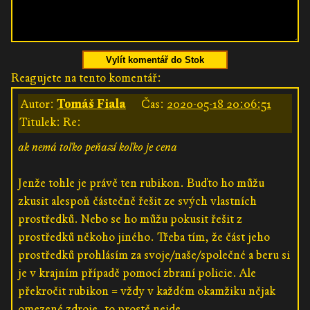
Vylít komentář do Stok
Reagujete na tento komentář:
Autor:
Tomáš Fiala
Čas:
2020-05-18 20:06:51
Titulek: Re:
ak nemá toľko peňazí koľko je cena
Jenže tohle je právě ten rubikon. Buďto ho můžu
zkusit alespoň částečně řešit ze svých vlastních
prostředků. Nebo se ho můžu pokusit řešit z
prostředků někoho jiného. Třeba tím, že část jeho
prostředků prohlásím za svoje/naše/společné a beru si
je v krajním případě pomocí zbraní policie. Ale
překročit rubikon = vždy v každém okamžiku nějak
omezené zdroje, to prostě nejde.