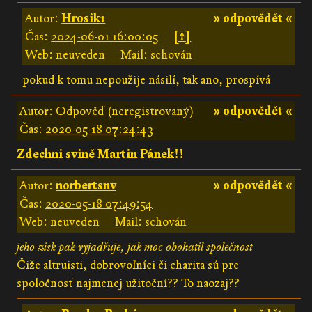
Autor:
Hrosik1
» odpovědět «
Čas:
2024-06-01 16:00:05
[↑]
Web: neuveden
Mail: schován
pokud k tomu nepoužije násilí, tak ano, prospívá
Autor: Odpověď (neregistrovaný)
» odpovědět «
Čas:
2020-05-18 07:24:43
Zdechni svině Martin Pánek!!
Autor:
norbertsnv
» odpovědět «
Čas:
2020-05-18 07:49:54
Web: neuveden
Mail: schován
jeho zisk pak vyjadřuje, jak moc obohatil společnost
Čiže altruisti, dobrovoľníci či charita sú pre
spoločnosť najmenej užitoční?? To naozaj??