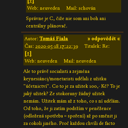
[↑]
Web: neuveden
Mail: schován
Správne je C, čiže nie som ani boh ani
centrálny plánovač.
Autor:
Tomáš Fiala
» odpovědět «
Čas:
2020-05-18 17:22:39
Titulek: Re:
[↑]
Web: neuveden
Mail: neuveden
Ale to právě socialisti a zejména
keynesiánci/monetaristi udělali z užitku
"účetnictví". Co to je za užitek 100,- Kč? To je
jaký užitek? Ze stokoruny žádný užitek
nemám. Užitek mám až z toho, co s ní udělám.
Od toho, že ji zatím podržím v peněžence
(odložená spotřeba = spoření) až po směnit ji
za cokoli jiného. Proč každou chvíli de facto