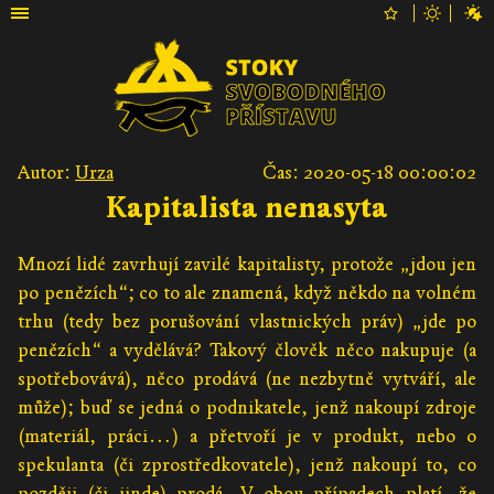
Autor:
Urza
Čas: 2020-05-18 00:00:02
Kapitalista nenasyta
Mnozí lidé zavrhují zavilé kapitalisty, protože „jdou jen
po penězích“; co to ale znamená, když někdo na volném
trhu (tedy bez porušování vlastnických práv) „jde po
penězích“ a vydělává? Takový člověk něco nakupuje (a
spotřebovává), něco prodává (ne nezbytně vytváří, ale
může); buď se jedná o podnikatele, jenž nakoupí zdroje
(materiál, práci…) a přetvoří je v produkt, nebo o
spekulanta (či zprostředkovatele), jenž nakoupí to, co
později (či jinde) prodá. V obou případech platí, že