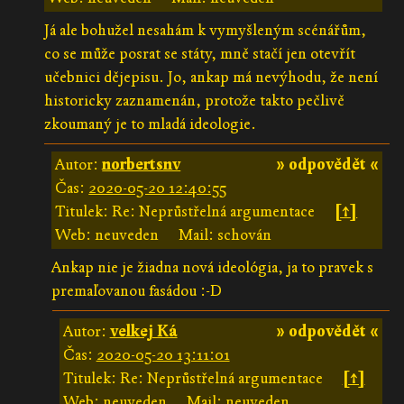
Já ale bohužel nesahám k vymyšleným scénářům,
co se může posrat se státy, mně stačí jen otevřít
učebnici dějepisu. Jo, ankap má nevýhodu, že není
historicky zaznamenán, protože takto pečlivě
zkoumaný je to mladá ideologie.
Autor:
norbertsnv
» odpovědět «
Čas:
2020-05-20 12:40:55
Titulek: Re: Neprůstřelná argumentace
[↑]
Web: neuveden
Mail: schován
Ankap nie je žiadna nová ideológia, ja to pravek s
premaľovanou fasádou :-D
Autor:
velkej Ká
» odpovědět «
Čas:
2020-05-20 13:11:01
Titulek: Re: Neprůstřelná argumentace
[↑]
Web: neuveden
Mail: neuveden