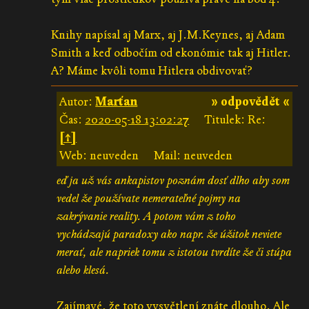
Knihy napísal aj Marx, aj J.M.Keynes, aj Adam
Smith a keď odbočím od ekonómie tak aj Hitler.
A? Máme kvôli tomu Hitlera obdivovať?
Autor:
Marťan
» odpovědět «
Čas:
2020-05-18 13:02:27
Titulek: Re:
[↑]
Web: neuveden
Mail: neuveden
eď ja už vás ankapistov poznám dosť dlho aby som
vedel že používate nemerateľné pojmy na
zakrývanie reality. A potom vám z toho
vychádzajú paradoxy ako napr. že úžitok neviete
merať, ale napriek tomu z istotou tvrdíte že či stúpa
alebo klesá.
Zajímavé, že toto vysvětlení znáte dlouho. Ale