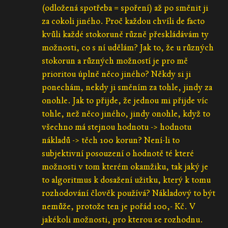
(odložená spotřeba = spoření) až po směnit ji
za cokoli jiného. Proč každou chvíli de facto
kvůli každé stokoruně různě přeskládávám ty
možnosti, co s ní udělám? Jak to, že u různých
stokorun a různých možností je pro mě
prioritou úplně něco jiného? Někdy si ji
ponechám, nekdy ji směním za tohle, jindy za
onohle. Jak to přijde, že jednou mi přijde víc
tohle, než něco jiného, jindy onohle, když to
všechno má stejnou hodnotu -> hodnotu
nákladů -> těch 100 korun? Není-li to
subjektivní posouzení o hodnotě té které
možnosti v tom kterém okamžiku, tak jaký je
to algoritmus k dosažení užitku, který k tomu
rozhodování člověk používá? Nákladový to být
nemůže, protože ten je pořád 100,- Kč. V
jakékoli možnosti, pro kterou se rozhodnu.