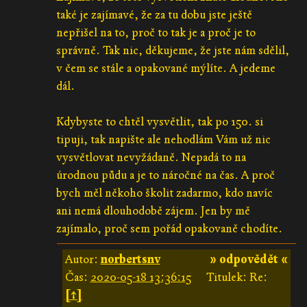
také je zajímavé, že za tu dobu jste ještě
nepřišel na to, proč to tak je a proč je to
správně. Tak nic, děkujeme, že jste nám sdělil,
v čem se stále a opakované mýlíte. A jedeme
dál.
Kdybyste to chtěl vysvětlit, tak po 150. si
tipuji, tak napište ale nehodlám Vám už nic
vysvětlovat nevyžádaně. Nepadá to na
úrodnou půdu a je to náročné na čas. A proč
bych měl někoho školit zadarmo, kdo navíc
ani nemá dlouhodobě zájem. Jen by mě
zajímalo, proč sem pořád opakovaně chodíte.
Autor:
norbertsnv
» odpovědět «
Čas:
2020-05-18 13:36:15
Titulek: Re:
[↑]