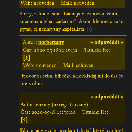
Web: neuveden
Mail: neuveden
Sorry, zabudol som. Lacnejsie, za nizsiu cenu,
znamena u teba "zadarmo". Akonahle nieco za to
pytas, si nenasytny kapitalista. :-)
Autor:
norbertsnv
» odpovědět «
Čas:
2020-05-18 12:16:32
Titulek: Re:
[↑]
Web: neuveden
Mail: schován
Hovor za seba, blbečku a nevkladaj mi do úst čo
netvrdím.
» odpovědět «
Autor: enemy (neregistrovaný)
Čas:
2020-05-18 13:59:20
Titulek: Re:
[↑]
Kdo je tady vychcanej kapitalista? který by chtěl