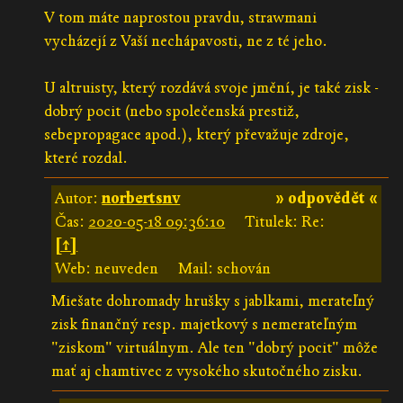
V tom máte naprostou pravdu, strawmani
vycházejí z Vaší nechápavosti, ne z té jeho.
U altruisty, který rozdává svoje jmění, je také zisk -
dobrý pocit (nebo společenská prestiž,
sebepropagace apod.), který převažuje zdroje,
které rozdal.
Autor:
norbertsnv
» odpovědět «
Čas:
2020-05-18 09:36:10
Titulek: Re:
[↑]
Web: neuveden
Mail: schován
Miešate dohromady hrušky s jablkami, merateľný
zisk finančný resp. majetkový s nemerateľným
"ziskom" virtuálnym. Ale ten "dobrý pocit" môže
mať aj chamtivec z vysokého skutočného zisku.