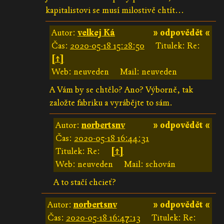
kapitalistovi se musí milostivě chtít...
Autor:
velkej Ká
» odpovědět «
Čas:
2020-05-18 15:28:50
Titulek: Re:
[↑]
Web: neuveden
Mail: neuveden
A Vám by se chtělo? Ano? Výborně, tak
založte fabriku a vyrábějte to sám.
Autor:
norbertsnv
» odpovědět «
Čas:
2020-05-18 16:44:31
Titulek: Re:
[↑]
Web: neuveden
Mail: schován
A to stačí chcieť?
Autor:
norbertsnv
» odpovědět «
Čas:
2020-05-18 16:47:13
Titulek: Re: