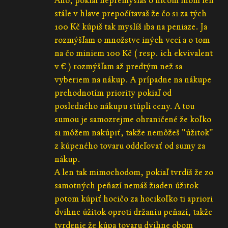
Áno, pokiaľ nepremýšľaš o ničom inom len
stále v hlave prepočítavaš že čo si za tých
100 Kč kúpiš tak myslíš iba na peniaze. Ja
rozmýšľam o množstve iných vecí a o tom
na čo miniem 100 Kč ( resp. ich ekvivalent
v € ) rozmýšľam až predtým než sa
vyberiem na nákup. A prípadne na nákupe
prehodnotím priority pokiaľ od
posledného nákupu stúpli ceny. A tou
sumou je samozrejme ohraničené že koľko
si môžem nakúpiť, takže nemôžeš "úžitok"
z kúpeného tovaru oddeľovať od sumy za
nákup.
A len tak mimochodom, pokiaľ tvrdíš že zo
samotných peňazí nemáš žiaden úžitok
potom kúpiť hocičo za hocikoľko ti apriori
dvihne úžitok oproti držaniu peňazí, takže
tvrdenie že kúpa tovaru dvihne obom