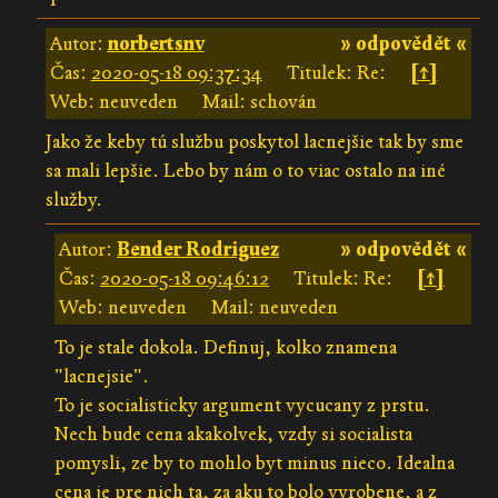
Autor:
norbertsnv
» odpovědět «
Čas:
2020-05-18 09:37:34
Titulek: Re:
[↑]
Web: neuveden
Mail: schován
Jako že keby tú službu poskytol lacnejšie tak by sme
sa mali lepšie. Lebo by nám o to viac ostalo na iné
služby.
Autor:
Bender Rodriguez
» odpovědět «
Čas:
2020-05-18 09:46:12
Titulek: Re:
[↑]
Web: neuveden
Mail: neuveden
To je stale dokola. Definuj, kolko znamena
"lacnejsie".
To je socialisticky argument vycucany z prstu.
Nech bude cena akakolvek, vzdy si socialista
pomysli, ze by to mohlo byt minus nieco. Idealna
cena je pre nich ta, za aku to bolo vyrobene, a z