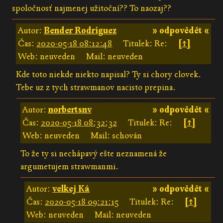
spoločnosť najmenej užitoční?? To naozaj??
Autor:
Bender Rodriguez
» odpovědět «
Čas:
2020-05-18 08:12:48
Titulek: Re:
[↑]
Web: neuveden
Mail: neuveden
Kde toto niekde niekto napisal? Ty si chory clovek.
Tebe uz z tych strawmanov nacisto prepina.
Autor:
norbertsnv
» odpovědět «
Čas:
2020-05-18 08:32:32
Titulek: Re:
[↑]
Web: neuveden
Mail: schován
To že ty si nechápavý ešte neznamená že
argumetujem strawmanmi.
Autor:
velkej Ká
» odpovědět «
Čas:
2020-05-18 09:21:15
Titulek: Re:
[↑]
Web: neuveden
Mail: neuveden