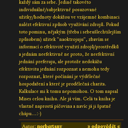
každý sám za sebe. Jedině takovéto
individuálně/subjektivně posuzované
užitky/hodnoty dokážou ve vzájemné kombinaci
nalézt efektivní způsob využívání zdrojů. Pokud
toto pominu, nějakým (třeba i sebeušlechtilejším
způsobem) užitek "naoktrojuju", zbavím se
informací o efektivitě využití zdrojů/prostředků
a jednám neefektivně ne proto, že neefektivní
jednání preferuju, ale protože nedokážu
efektivitu jednání rozpoznat a nemohu tedy
rozpoznat, které počínání je výdělečné
hospodaření a které je prodělečná charita.
Kalkulace mi k tomu nepomohou. O tom napsal
Mises celou knihu. Ale já vím. Celá ta kniha je
vlastně naprostá píčovina a navíc já ji špatně
chápu...:-)
Autor:
norbertsnv
» odpovědět «