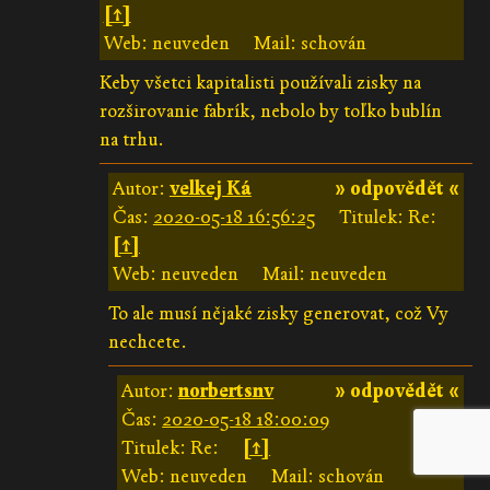
[↑]
Web: neuveden
Mail: schován
Keby všetci kapitalisti používali zisky na
rozširovanie fabrík, nebolo by toľko bublín
na trhu.
Autor:
velkej Ká
» odpovědět «
Čas:
2020-05-18 16:56:25
Titulek: Re:
[↑]
Web: neuveden
Mail: neuveden
To ale musí nějaké zisky generovat, což Vy
nechcete.
Autor:
norbertsnv
» odpovědět «
Čas:
2020-05-18 18:00:09
Titulek: Re:
[↑]
Web: neuveden
Mail: schován