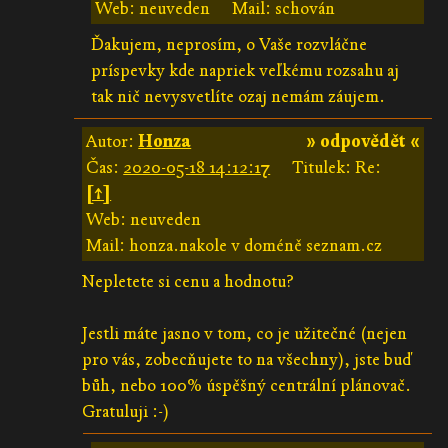
Web: neuveden
Mail: schován
Ďakujem, neprosím, o Vaše rozvláčne
príspevky kde napriek veľkému rozsahu aj
tak nič nevysvetlíte ozaj nemám záujem.
Autor:
Honza
» odpovědět «
Čas:
2020-05-18 14:12:17
Titulek: Re:
[↑]
Web: neuveden
Mail: honza.nakole v doméně seznam.cz
Nepletete si cenu a hodnotu?
Jestli máte jasno v tom, co je užitečné (nejen
pro vás, zobecňujete to na všechny), jste buď
bůh, nebo 100% úspěšný centrální plánovač.
Gratuluji :-)