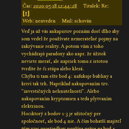
Čas:
2020-05-18 12:44:28
Titulek: Re:
[↑]
Web: neuveden
Mail: schován
Veď ja už vás ankapistov poznám dosť dlho aby
som vedel že používate nemerateľné pojmy na
zakrývanie reality. A potom vám z toho
vychádzajú paradoxy ako napr. že úžitok
neviete merať, ale napriek tomu z istotou
tvrdíte že či stúpa alebo klesá.
Chýba ti tam ešte bod 4: nafukuje bubliny a
kriví tak trh. Napríklad nakupovaním tzv.
"investičných nehnuteľností". Alebo
nakupovaním kryptomien a teda plytvaním
elektrinou.
Hociktorý z bodov 1-3 je užitočný pre
spoločnosť, ale bod 4 nie. A čím bohatší majiteľ
tým viac prostiedkov používa práve na bod 4.