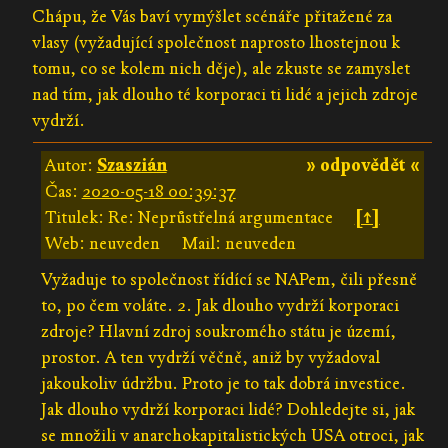
Chápu, že Vás baví vymýšlet scénáře přitažené za
vlasy (vyžadující společnost naprosto lhostejnou k
tomu, co se kolem nich děje), ale zkuste se zamyslet
nad tím, jak dlouho té korporaci ti lidé a jejich zdroje
vydrží.
Autor:
Szaszián
» odpovědět «
Čas:
2020-05-18 00:39:37
Titulek: Re: Neprůstřelná argumentace
[↑]
Web: neuveden
Mail: neuveden
Vyžaduje to společnost řídící se NAPem, čili přesně
to, po čem voláte. 2. Jak dlouho vydrží korporaci
zdroje? Hlavní zdroj soukromého státu je území,
prostor. A ten vydrží věčně, aniž by vyžadoval
jakoukoliv údržbu. Proto je to tak dobrá investice.
Jak dlouho vydrží korporaci lidé? Dohledejte si, jak
se množili v anarchokapitalistických USA otroci, jak