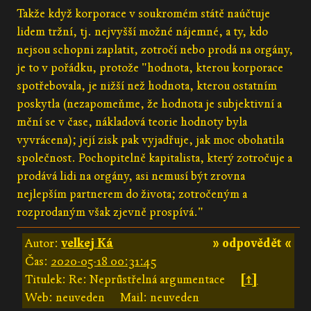
Takže když korporace v soukromém státě naúčtuje
lidem tržní, tj. nejvyšší možné nájemné, a ty, kdo
nejsou schopni zaplatit, zotročí nebo prodá na orgány,
je to v pořádku, protože "hodnota, kterou korporace
spotřebovala, je nižší než hodnota, kterou ostatním
poskytla (nezapomeňme, že hodnota je subjektivní a
mění se v čase, nákladová teorie hodnoty byla
vyvrácena); její zisk pak vyjadřuje, jak moc obohatila
společnost. Pochopitelně kapitalista, který zotročuje a
prodává lidi na orgány, asi nemusí být zrovna
nejlepším partnerem do života; zotročeným a
rozprodaným však zjevně prospívá."
Autor:
velkej Ká
» odpovědět «
Čas:
2020-05-18 00:31:45
Titulek: Re: Neprůstřelná argumentace
[↑]
Web: neuveden
Mail: neuveden