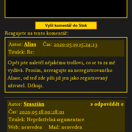
Vylít komentář do Stok
Reagujete na tento komentář:
Autor:
Alias
Čas:
2020-05-19 15:24:13
Titulek: Re:
Opět jste naletěl nějakému trollovi, co se tu za mě
vydává. Prosím, nereagujte na neregistrovaného
Aliase, od teď zde píši již jen jako registrovaný
uživatel. Děkuji.
Autor:
Szaszián
» odpovědět «
Čas:
2020-05-18 00:28:01
Titulek: Neprůstřelná argumentace
Web: neuveden
Mail: neuveden