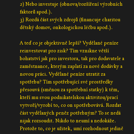
2) Nebo investuje (obnova/rozšíření výrobních
faktorů apod.).
3) Rozdá část svých zdrojů (financuje charitou
dětský domov, onkologickou léčbu apod.).
A teď co je objektivně lepší? Vydělané peníze
reinvestovat pro zisk? Tím vznikne větší
bohatství jak pro investora, tak pro dodavatele a
zaměstnance, kterým zaplatí za nové dodávky a
novou práci. Vydělané peníze utratit za
spotřebu? Tím spotřebující své prostředky
přesouvá (směnou za spotřební statky) k těm,
kteří mu svou podnikatelskou aktivitou/prací
vytvoří/vyrobí to, co on spotřebovává. Rozdat
část vydělaných peněz potřebným? To se nedá
nijak rozsoudit. Nikdo to neumí a nedokáže.
Protože to, co je užitek, umí rozhodnout jedině