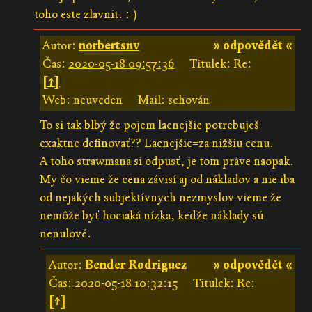
toho este zlavnit. :-)
Autor:
norbertsnv
» odpovědět «
Čas:
2020-05-18 09:57:36
Titulek: Re:
[↑]
Web: neuveden
Mail: schován
To si tak blbý že pojem lacnejšie potrebuješ
exaktne definovať?? Lacnejšie=za nižšiu cenu.
A toho strawmana si odpusť, je tom práve naopak.
My čo vieme že cena závisí aj od nákladov a nie iba
od nejakých subjektívnych nezmyslov vieme že
nemôže byť hociaká nízka, keďže náklady sú
nenulové.
Autor:
Bender Rodriguez
» odpovědět «
Čas:
2020-05-18 10:32:15
Titulek: Re:
[↑]