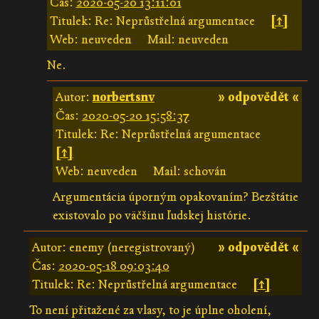
Čas:
2020-05-20 13:11:01
Titulek: Re: Neprůstřelná argumentace
[↑]
Web: neuveden
Mail: neuveden
Ne.
Autor:
norbertsnv
» odpovědět «
Čas:
2020-05-20 15:58:37
Titulek: Re: Neprůstřelná argumentace
[↑]
Web: neuveden
Mail: schován
Argumentácia úporným opakovaním? Bezštátie
existovalo po väčšinu ľudskej histórie.
Autor: enemy (neregistrovaný)
» odpovědět «
Čas:
2020-05-18 09:03:40
Titulek: Re: Neprůstřelná argumentace
[↑]
To není přitažené za vlasy, to je úplne oholení,