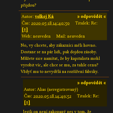
přijdou?
Autor:
velkej Ká
» odpovědět «
Čas:
2020-05-18 14:40:50
Titulek: Re:
[↑]
Web: neuveden
Mail: neuveden
No, vy chcete, aby zákazníci měli hovno.
Dostane se na pár lidí, pak dojdou zásoby.
Můžete sice namítat, že by kapitalista mohl
vyrobit víc, ale chce se mu, za tuhle cenu?
Vždyť mu to nevydělá na rozšíření fabriky.
» odpovědět «
Autor: Alias (neregistrovaný)
Čas:
2020-05-18 14:49:52
Titulek: Re:
[↑]
Jestli on není zakopaný pes v tom, že