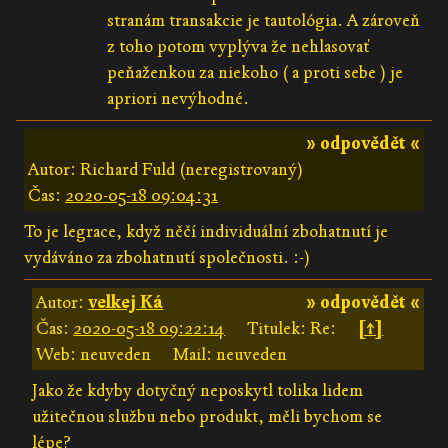
stranám transakcie je tautológia. A zároveň
z toho potom vyplýva že nehlasovať
peňaženkou za niekoho ( a proti sebe ) je
apriori nevýhodné.
» odpovědět «
Autor: Richard Fuld (neregistrovaný)
Čas:
2020-05-18 09:04:31
To je legrace, když něčí individuální zbohatnutí je
vydáváno za zbohatnutí společnosti. :-)
Autor:
velkej Ká
» odpovědět «
Čas:
2020-05-18 09:22:14
Titulek: Re:
[↑]
Web: neuveden
Mail: neuveden
Jako že kdyby dotyčný neposkytl tolika lidem
užitečnou službu nebo produkt, měli bychom se
lépe?