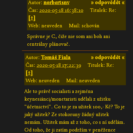
Autor:
norbertsnv
» odpovědět «
Čas:
2020-05-18 16:38:10
Titulek: Re:
[↑]
Web: neuveden
Mail: schován
Správne je C, čiže nie som ani boh ani
centrálny plánovač.
Autor:
Tomáš Fiala
» odpovědět «
Čas:
2020-05-18 17:22:39
Titulek: Re:
[↑]
Web: neuveden
Mail: neuveden
Ale to právě socialisti a zejména
keynesiánci/monetaristi udělali z užitku
"účetnictví". Co to je za užitek 100,- Kč? To je
jaký užitek? Ze stokoruny žádný užitek
nemám. Užitek mám až z toho, co s ní udělám.
Od toho, že ji zatím podržím v peněžence