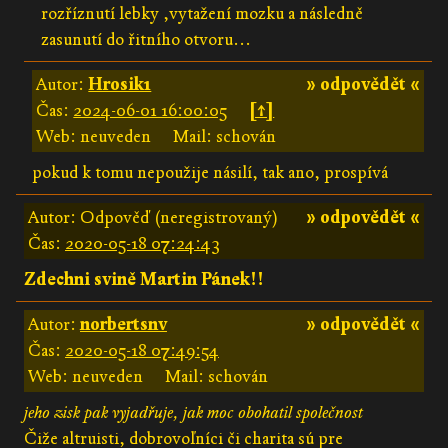
rozříznutí lebky ,vytažení mozku a následně
zasunutí do řitního otvoru...
Autor:
Hrosik1
» odpovědět «
Čas:
2024-06-01 16:00:05
[↑]
Web: neuveden
Mail: schován
pokud k tomu nepoužije násilí, tak ano, prospívá
Autor: Odpověď (neregistrovaný)
» odpovědět «
Čas:
2020-05-18 07:24:43
Zdechni svině Martin Pánek!!
Autor:
norbertsnv
» odpovědět «
Čas:
2020-05-18 07:49:54
Web: neuveden
Mail: schován
jeho zisk pak vyjadřuje, jak moc obohatil společnost
Čiže altruisti, dobrovoľníci či charita sú pre