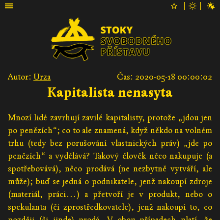
Autor:
Urza
Čas: 2020-05-18 00:00:02
Kapitalista nenasyta
Mnozí lidé zavrhují zavilé kapitalisty, protože „jdou jen
po penězích“; co to ale znamená, když někdo na volném
trhu (tedy bez porušování vlastnických práv) „jde po
penězích“ a vydělává? Takový člověk něco nakupuje (a
spotřebovává), něco prodává (ne nezbytně vytváří, ale
může); buď se jedná o podnikatele, jenž nakoupí zdroje
(materiál, práci…) a přetvoří je v produkt, nebo o
spekulanta (či zprostředkovatele), jenž nakoupí to, co
později (či jinde) prodá. V obou případech platí, že