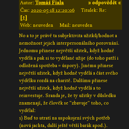
Autor:
Tomáš Fiala
» odpovědět «
Čas:
2020-05-18 12:20:06
Titulek: Re:
[↑]
Web: neuveden
Mail: neuveden
No a to je právě ta subjektivita užitků/hodnot a
nemožnost jejich interpersonálního porovnání.
Jednomu přinese největší užitek, když hodně
vydělá a pak si to vydělané užije (do toho patří i
odložená spotřeba = úspory). Jinému přinese
největší užitek, když hodně vydělá a část svého
výdělku rozdá na charitě. Dalšímu přinese
největší užitek, když hodně vydělá a to
reinvestuje. Sranda je, že ty užitky v důsledku
znamenají, že člověk se "zbavuje" toho, co
vydělal:
1) Buď to utratí na uspokojení svých potřeb
(nová jachta, další ještě větší barák apod.).