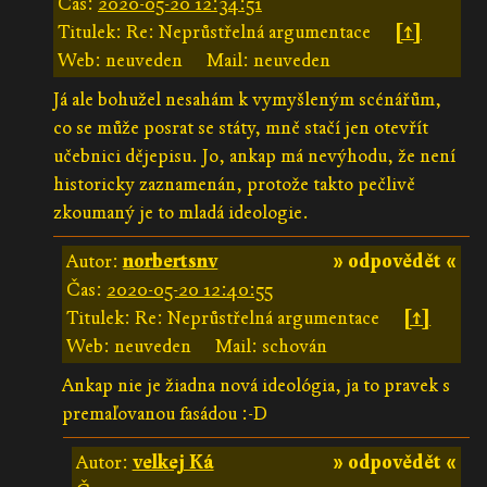
Čas:
2020-05-20 12:34:51
Titulek: Re: Neprůstřelná argumentace
[↑]
Web: neuveden
Mail: neuveden
Já ale bohužel nesahám k vymyšleným scénářům,
co se může posrat se státy, mně stačí jen otevřít
učebnici dějepisu. Jo, ankap má nevýhodu, že není
historicky zaznamenán, protože takto pečlivě
zkoumaný je to mladá ideologie.
Autor:
norbertsnv
» odpovědět «
Čas:
2020-05-20 12:40:55
Titulek: Re: Neprůstřelná argumentace
[↑]
Web: neuveden
Mail: schován
Ankap nie je žiadna nová ideológia, ja to pravek s
premaľovanou fasádou :-D
Autor:
velkej Ká
» odpovědět «