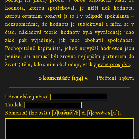
hodnota, kterou spotřeboval, je nižší než hodnota,
kterou ostatním poskytl (a to i v případě spekulanta –
nezapomeňme, že hodnota je subjektivní a mění se v
čase, nákladová teorie hodnoty byla vyvrácena); jeho
zisk pak vyjadřuje, jak moc obohatil společnost.
Pochopitelně kapitalista, jehož nejvyšší hodnotou jsou
peníze, asi nemusí být zrovna nejlepším partnerem do
života; těm, kdo s ním obchodují, však
zjevně prospívá
.
» komentáře (134) «
Přečtení: 136171
Uživatelské jméno:
Titulek:
Komentář (lze psát i [b]
tučně
[/b] či [i]
kurzívou
[/i]):