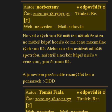
Autor:
norbertsnv
» odpovědět «
Čas:
2020-05-18 17:53:31
Titulek: Re:
[↑]
Web: neuveden
Mail: schován
No veď z tých 100 Kč máš ten úžitok že si za
ne môžeš kúpiť hocičo čo má cenu maximálne
tých 100 Kč. Alebo ako sám uvádzaš odložíš
spotrebu, našetríš a neskôr kúpiš niečo v
cene 200, 300 či 1000 Kč.
A ja neviem prečo stále rozmýšľaš len o
peniazoch :-DDD
Autor:
Tomáš Fiala
» odpovědět «
Čas:
2020-05-18 19:11:57
Titulek: Re:
[↑]
Web: neuveden
Mail: neuveden