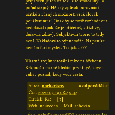
případech je ten užitek "z té stokoruny" =
pořád stejný. Nějaký způsob porovnání
užitků z různých možností však člověk
používat musí. Jinak by se totiž rozhodnout
nedokázal (pakliže je příčetný, střízlivý,
duševně zdráv). Subjektivní teorie to tedy
není. Nákladová to být nemůže. Na peníze
nemám furt myslet. Tak jak...???
Vlastně stojím v totální mlze na hřebenu
Krkonoš a marně hledám první tyč, abych
vůbec poznal, kudy vede cesta.
Autor:
norbertsnv
» odpovědět «
Čas:
2020-05-19 08:49:44
Titulek: Re:
[↑]
Web: neuveden
Mail: schován