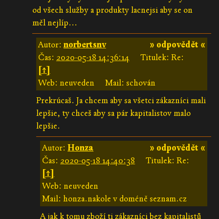
od všech služby a produkty lacnejsi aby se on
měl nejlíp...
Autor:
norbertsnv
» odpovědět «
Čas:
2020-05-18 14:36:14
Titulek: Re:
[↑]
Web: neuveden
Mail: schován
Prekrúcaš. Ja chcem aby sa všetci zákazníci mali
lepšie, ty chceš aby sa pár kapitalistov malo
lepšie.
Autor:
Honza
» odpovědět «
Čas:
2020-05-18 14:40:38
Titulek: Re:
[↑]
Web: neuveden
Mail: honza.nakole v doméně seznam.cz
A jak k tomu zboží ti zákazníci bez kapitalistů