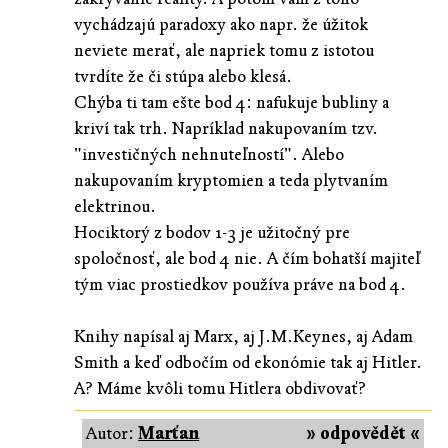
vychádzajú paradoxy ako napr. že úžitok
neviete merať, ale napriek tomu z istotou
tvrdíte že či stúpa alebo klesá.
Chýba ti tam ešte bod 4: nafukuje bubliny a
kriví tak trh. Napríklad nakupovaním tzv.
"investičných nehnuteľností". Alebo
nakupovaním kryptomien a teda plytvaním
elektrinou.
Hociktorý z bodov 1-3 je užitočný pre
spoločnosť, ale bod 4 nie. A čím bohatší majiteľ
tým viac prostiedkov používa práve na bod 4.
Knihy napísal aj Marx, aj J.M.Keynes, aj Adam
Smith a keď odbočím od ekonómie tak aj Hitler.
A? Máme kvôli tomu Hitlera obdivovať?
Autor:
Marťan
» odpovědět «