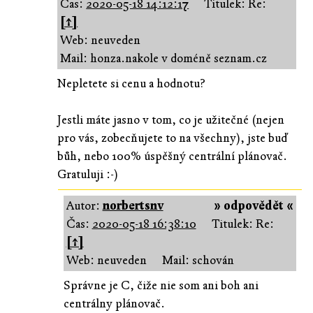
Čas:
2020-05-18 14:12:17
Titulek: Re:
[↑]
Web: neuveden
Mail: honza.nakole v doméně seznam.cz
Nepletete si cenu a hodnotu?
Jestli máte jasno v tom, co je užitečné (nejen
pro vás, zobecňujete to na všechny), jste buď
bůh, nebo 100% úspěšný centrální plánovač.
Gratuluji :-)
Autor:
norbertsnv
» odpovědět «
Čas:
2020-05-18 16:38:10
Titulek: Re:
[↑]
Web: neuveden
Mail: schován
Správne je C, čiže nie som ani boh ani
centrálny plánovač.