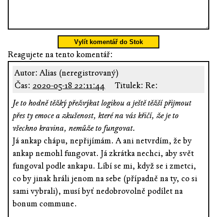
Vylít komentář do Stok
Reagujete na tento komentář:
Autor: Alias (neregistrovaný)
Čas:
2020-05-18 22:11:44
Titulek: Re:
Je to hodně těžký přežvýkat logikou a ještě těžší přijmout
přes ty emoce a zkušenost, které na vás křičí, že je to
všechno kravina, nemůže to fungovat.
Já ankap chápu, nepřijímám. A ani netvrdím, že by
ankap nemohl fungovat. Já zkrátka nechci, aby svět
fungoval podle ankapu. Líbí se mi, když se i zmetci,
co by jinak hráli jenom na sebe (případně na ty, co si
sami vybrali), musí byť nedobrovolně podílet na
bonum commune.