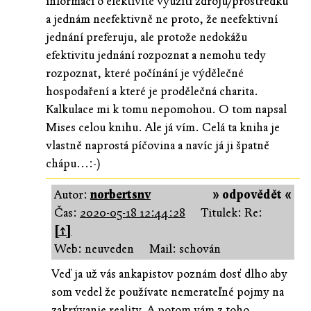
informací o efektivitě využití zdrojů/prostředků
a jednám neefektivně ne proto, že neefektivní
jednání preferuju, ale protože nedokážu
efektivitu jednání rozpoznat a nemohu tedy
rozpoznat, které počínání je výdělečné
hospodaření a které je prodělečná charita.
Kalkulace mi k tomu nepomohou. O tom napsal
Mises celou knihu. Ale já vím. Celá ta kniha je
vlastně naprostá píčovina a navíc já ji špatně
chápu...:-)
Autor:
norbertsnv
» odpovědět «
Čas:
2020-05-18 12:44:28
Titulek: Re:
[↑]
Web: neuveden
Mail: schován
Veď ja už vás ankapistov poznám dosť dlho aby
som vedel že používate nemerateľné pojmy na
zakrývanie reality. A potom vám z toho