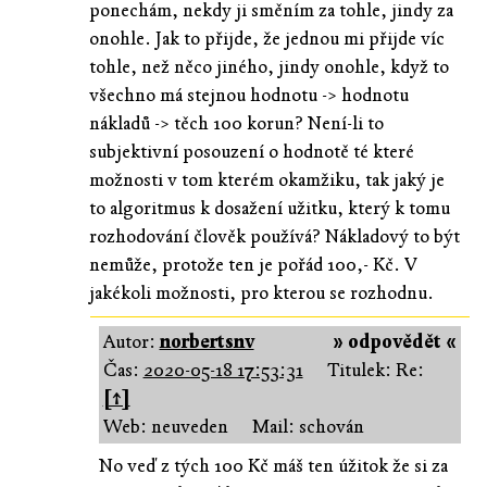
ponechám, nekdy ji směním za tohle, jindy za
onohle. Jak to přijde, že jednou mi přijde víc
tohle, než něco jiného, jindy onohle, když to
všechno má stejnou hodnotu -> hodnotu
nákladů -> těch 100 korun? Není-li to
subjektivní posouzení o hodnotě té které
možnosti v tom kterém okamžiku, tak jaký je
to algoritmus k dosažení užitku, který k tomu
rozhodování člověk používá? Nákladový to být
nemůže, protože ten je pořád 100,- Kč. V
jakékoli možnosti, pro kterou se rozhodnu.
Autor:
norbertsnv
» odpovědět «
Čas:
2020-05-18 17:53:31
Titulek: Re:
[↑]
Web: neuveden
Mail: schován
No veď z tých 100 Kč máš ten úžitok že si za