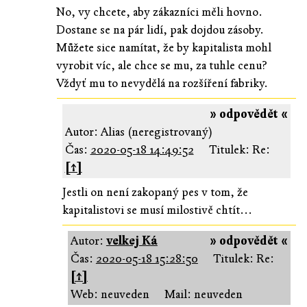
No, vy chcete, aby zákazníci měli hovno.
Dostane se na pár lidí, pak dojdou zásoby.
Můžete sice namítat, že by kapitalista mohl
vyrobit víc, ale chce se mu, za tuhle cenu?
Vždyť mu to nevydělá na rozšíření fabriky.
» odpovědět «
Autor: Alias (neregistrovaný)
Čas:
2020-05-18 14:49:52
Titulek: Re:
[↑]
Jestli on není zakopaný pes v tom, že
kapitalistovi se musí milostivě chtít...
Autor:
velkej Ká
» odpovědět «
Čas:
2020-05-18 15:28:50
Titulek: Re:
[↑]
Web: neuveden
Mail: neuveden