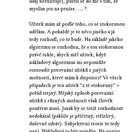
údaj neexistuje), pustíš se do mě s tím, že
myslím jen na peníze. ... ?
Užitek mám až podle toho, co se stokorunou
udělám. A pokaždé je to něco jiného a já
tedy rozhodl, co to bude. Na základě jakého
algoritmu se rozhodnu, že s tou stokorunou
právě tohle, abych měl užitek, když
nákladový algoritmus mi nepomůže
rozsoudit porovnání užitků z jiných
možností, které mám k dispozici? Ve všech
případech je ten užitek "z té stokoruny" =
pořád stejný. Nějaký způsob porovnání
užitků z různých možností však člověk
používat musí. Jinak by se totiž rozhodnout
nedokázal (pakliže je příčetný, střízlivý,
duševně zdráv). Subjektivní teorie to tedy
není. Nákladová to být nemůže. Na peníze