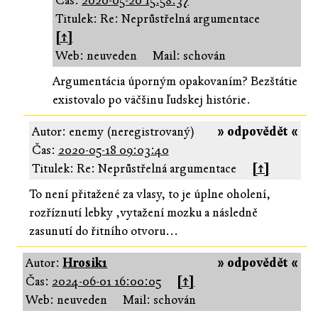
Čas:
2020-05-20 15:58:37
Titulek: Re: Neprůstřelná argumentace
[↑]
Web: neuveden
Mail: schován
Argumentácia úporným opakovaním? Bezštátie
existovalo po väčšinu ľudskej histórie.
Autor: enemy (neregistrovaný)
» odpovědět «
Čas:
2020-05-18 09:03:40
Titulek: Re: Neprůstřelná argumentace
[↑]
To není přitažené za vlasy, to je úplne oholení,
rozříznutí lebky ,vytažení mozku a následně
zasunutí do řitního otvoru...
Autor:
Hrosik1
» odpovědět «
Čas:
2024-06-01 16:00:05
[↑]
Web: neuveden
Mail: schován