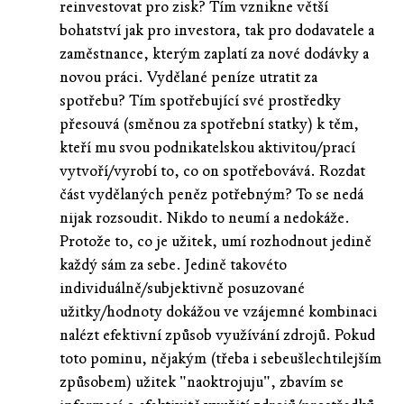
reinvestovat pro zisk? Tím vznikne větší
bohatství jak pro investora, tak pro dodavatele a
zaměstnance, kterým zaplatí za nové dodávky a
novou práci. Vydělané peníze utratit za
spotřebu? Tím spotřebující své prostředky
přesouvá (směnou za spotřební statky) k těm,
kteří mu svou podnikatelskou aktivitou/prací
vytvoří/vyrobí to, co on spotřebovává. Rozdat
část vydělaných peněz potřebným? To se nedá
nijak rozsoudit. Nikdo to neumí a nedokáže.
Protože to, co je užitek, umí rozhodnout jedině
každý sám za sebe. Jedině takovéto
individuálně/subjektivně posuzované
užitky/hodnoty dokážou ve vzájemné kombinaci
nalézt efektivní způsob využívání zdrojů. Pokud
toto pominu, nějakým (třeba i sebeušlechtilejším
způsobem) užitek "naoktrojuju", zbavím se