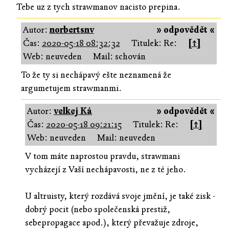
Tebe uz z tych strawmanov nacisto prepina.
Autor:
norbertsnv
» odpovědět «
Čas:
2020-05-18 08:32:32
Titulek: Re:
[↑]
Web: neuveden
Mail: schován
To že ty si nechápavý ešte neznamená že
argumetujem strawmanmi.
Autor:
velkej Ká
» odpovědět «
Čas:
2020-05-18 09:21:15
Titulek: Re:
[↑]
Web: neuveden
Mail: neuveden
V tom máte naprostou pravdu, strawmani
vycházejí z Vaší nechápavosti, ne z té jeho.
U altruisty, který rozdává svoje jmění, je také zisk -
dobrý pocit (nebo společenská prestiž,
sebepropagace apod.), který převažuje zdroje,