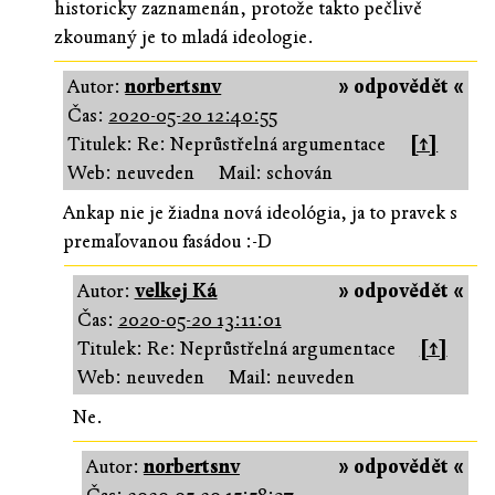
historicky zaznamenán, protože takto pečlivě
zkoumaný je to mladá ideologie.
Autor:
norbertsnv
» odpovědět «
Čas:
2020-05-20 12:40:55
Titulek: Re: Neprůstřelná argumentace
[↑]
Web: neuveden
Mail: schován
Ankap nie je žiadna nová ideológia, ja to pravek s
premaľovanou fasádou :-D
Autor:
velkej Ká
» odpovědět «
Čas:
2020-05-20 13:11:01
Titulek: Re: Neprůstřelná argumentace
[↑]
Web: neuveden
Mail: neuveden
Ne.
Autor:
norbertsnv
» odpovědět «