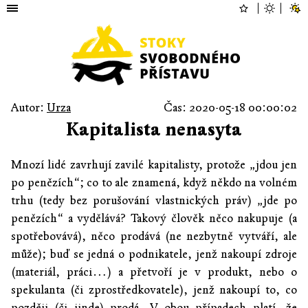
Autor:
Urza
Čas: 2020-05-18 00:00:02
Kapitalista nenasyta
Mnozí lidé zavrhují zavilé kapitalisty, protože „jdou jen
po penězích“; co to ale znamená, když někdo na volném
trhu (tedy bez porušování vlastnických práv) „jde po
penězích“ a vydělává? Takový člověk něco nakupuje (a
spotřebovává), něco prodává (ne nezbytně vytváří, ale
může); buď se jedná o podnikatele, jenž nakoupí zdroje
(materiál, práci…) a přetvoří je v produkt, nebo o
spekulanta (či zprostředkovatele), jenž nakoupí to, co
později (či jinde) prodá. V obou případech platí, že