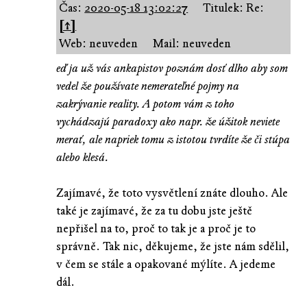
Čas:
2020-05-18 13:02:27
Titulek: Re:
[↑]
Web: neuveden
Mail: neuveden
eď ja už vás ankapistov poznám dosť dlho aby som
vedel že používate nemerateľné pojmy na
zakrývanie reality. A potom vám z toho
vychádzajú paradoxy ako napr. že úžitok neviete
merať, ale napriek tomu z istotou tvrdíte že či stúpa
alebo klesá.
Zajímavé, že toto vysvětlení znáte dlouho. Ale
také je zajímavé, že za tu dobu jste ještě
nepřišel na to, proč to tak je a proč je to
správně. Tak nic, děkujeme, že jste nám sdělil,
v čem se stále a opakované mýlíte. A jedeme
dál.