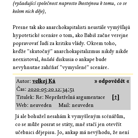
(vyžadující společnost naprosto lhostejnou k tomu, co se
kolem nich děje),
Presne tak ako anarchokapitalisti neustále vymýšľajú
hypotetické scenáre o tom, ako Babiš začne verejne
popravovať ľudí za kritiku vlády. Okrem toho,
keďže "skutočný" anarchokapitalizmus nikdy nikde
neexistoval,
každá
diskusia o ankape bude
nevyhnutne zahŕňať "vymyslené" scenáre.
Autor:
velkej Ká
» odpovědět «
Čas:
2020-05-20 12:34:51
Titulek: Re: Neprůstřelná argumentace
[↑]
Web: neuveden
Mail: neuveden
Já ale bohužel nesahám k vymyšleným scénářům,
co se může posrat se státy, mně stačí jen otevřít
učebnici dějepisu. Jo, ankap má nevýhodu, že není