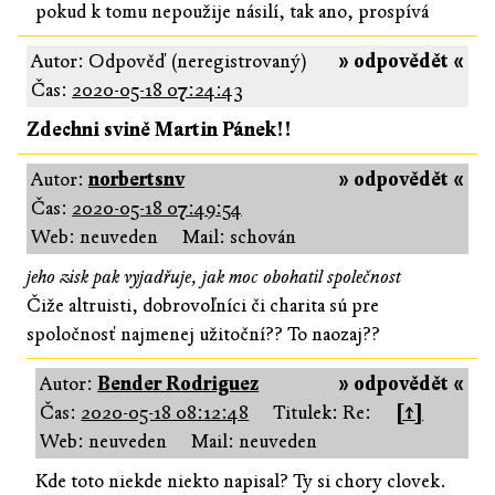
pokud k tomu nepoužije násilí, tak ano, prospívá
Autor: Odpověď (neregistrovaný)
» odpovědět «
Čas:
2020-05-18 07:24:43
Zdechni svině Martin Pánek!!
Autor:
norbertsnv
» odpovědět «
Čas:
2020-05-18 07:49:54
Web: neuveden
Mail: schován
jeho zisk pak vyjadřuje, jak moc obohatil společnost
Čiže altruisti, dobrovoľníci či charita sú pre
spoločnosť najmenej užitoční?? To naozaj??
Autor:
Bender Rodriguez
» odpovědět «
Čas:
2020-05-18 08:12:48
Titulek: Re:
[↑]
Web: neuveden
Mail: neuveden
Kde toto niekde niekto napisal? Ty si chory clovek.