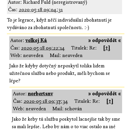
Autor: Richard Fuld (neregistrovaný)
Čas:
2020-05-18 09:04:31
To je legrace, když něčí individuální zbohatnutí je
vydáváno za zbohatnutí společnosti. :-)
Autor:
velkej Ká
» odpovědět «
Čas:
2020-05-18 09:22:14
Titulek: Re:
[↑]
Web: neuveden
Mail: neuveden
Jako že kdyby dotyčný neposkytl tolika lidem
užitečnou službu nebo produkt, měli bychom se
lépe?
Autor:
norbertsnv
» odpovědět «
Čas:
2020-05-18 09:37:34
Titulek: Re:
[↑]
Web: neuveden
Mail: schován
Jako že keby tú službu poskytol lacnejšie tak by sme
sa mali lepšie. Lebo by nám o to viac ostalo na iné