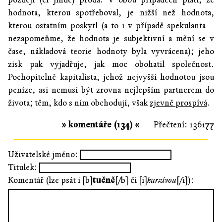
hodnota, kterou spotřeboval, je nižší než hodnota,
kterou ostatním poskytl (a to i v případě spekulanta –
nezapomeňme, že hodnota je subjektivní a mění se v
čase, nákladová teorie hodnoty byla vyvrácena); jeho
zisk pak vyjadřuje, jak moc obohatil společnost.
Pochopitelně kapitalista, jehož nejvyšší hodnotou jsou
peníze, asi nemusí být zrovna nejlepším partnerem do
života; těm, kdo s ním obchodují, však
zjevně prospívá
.
» komentáře (134) «
Přečtení: 136177
Uživatelské jméno:
Titulek:
Komentář (lze psát i [b]
tučně
[/b] či [i]
kurzívou
[/i]):