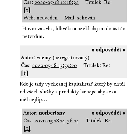
Čas:
2020-05-18 12:16:32
Titulek: Re:
[↑]
Web: neuveden
Mail: schován
Hovor za seba, blbečku a nevkladaj mi do úst čo
netvrdím.
» odpovědět «
Autor: enemy (neregistrovaný)
Čas:
2020-05-18 13:59:20
Titulek: Re:
[↑]
Kdo je tady vychcanej kapitalista? který by chtěl
od všech služby a produkty lacnejsi aby se on
měl nejlíp...
Autor:
norbertsnv
» odpovědět «
Čas:
2020-05-18 14:36:14
Titulek: Re:
[↑]