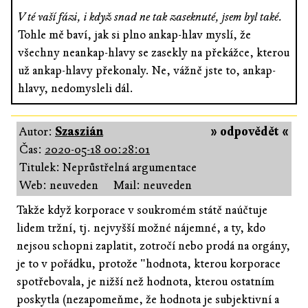
V té vaší fázi, i když snad ne tak zaseknuté, jsem byl také.
Tohle mě baví, jak si plno ankap-hlav myslí, že
všechny neankap-hlavy se zasekly na překážce, kterou
už ankap-hlavy překonaly. Ne, vážně jste to, ankap-
hlavy, nedomysleli dál.
Autor:
Szaszián
» odpovědět «
Čas:
2020-05-18 00:28:01
Titulek: Neprůstřelná argumentace
Web: neuveden
Mail: neuveden
Takže když korporace v soukromém státě naúčtuje
lidem tržní, tj. nejvyšší možné nájemné, a ty, kdo
nejsou schopni zaplatit, zotročí nebo prodá na orgány,
je to v pořádku, protože "hodnota, kterou korporace
spotřebovala, je nižší než hodnota, kterou ostatním
poskytla (nezapomeňme, že hodnota je subjektivní a