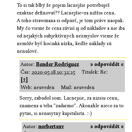
To si tak blbý že pojem lacnejšie potrebuješ
exaktne definovať?? Lacnejšie=za nižšiu cenu.
A toho strawmana si odpusť, je tom práve naopak.
My čo vieme že cena závisí aj od nákladov a nie iba
od nejakých subjektívnych nezmyslov vieme že
nemôže byť hociaká nízka, keďže náklady sú
nenulové.
Autor:
Bender Rodriguez
» odpovědět «
Čas:
2020-05-18 10:32:15
Titulek: Re:
[↑]
Web: neuveden
Mail: neuveden
Sorry, zabudol som. Lacnejsie, za nizsiu cenu,
znamena u teba "zadarmo". Akonahle nieco za to
pytas, si nenasytny kapitalista. :-)
Autor:
norbertsnv
» odpovědět «