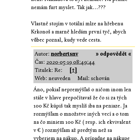
nemám furt myslet. Tak jak...???
Vlastně stojím v totální mlze na hřebenu
Krkonoš a marně hledám první tyč, abych
vůbec poznal, kudy vede cesta.
Autor:
norbertsnv
» odpovědět «
Čas:
2020-05-19 08:49:44
Titulek: Re:
[↑]
Web: neuveden
Mail: schován
Áno, pokiaľ nepremýšľaš o ničom inom len
stále v hlave prepočítavaš že čo si za tých
100 Kč kúpiš tak myslíš iba na peniaze. Ja
rozmýšľam o množstve iných vecí a o tom
na čo miniem 100 Kč ( resp. ich ekvivalent
v € ) rozmýšľam až predtým než sa
vyberiem na nákup. A prípadne na nákupe