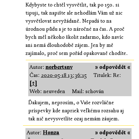
Kdybyste to chtěl vysvětlit, tak po 150. si
tipuji, tak napište ale nehodlám Vám už nic
vysvětlovat nevyžádaně. Nepadá to na
úrodnou půdu a je to náročné na čas. A proč
bych měl někoho školit zadarmo, kdo navíc
ani nemá dlouhodobě zájem. Jen by mě
zajímalo, proč sem pořád opakovaně chodíte.
Autor:
norbertsnv
» odpovědět «
Čas:
2020-05-18 13:36:15
Titulek: Re:
[↑]
Web: neuveden
Mail: schován
Ďakujem, neprosím, o Vaše rozvláčne
príspevky kde napriek veľkému rozsahu aj
tak nič nevysvetlíte ozaj nemám záujem.
Autor:
Honza
» odpovědět «