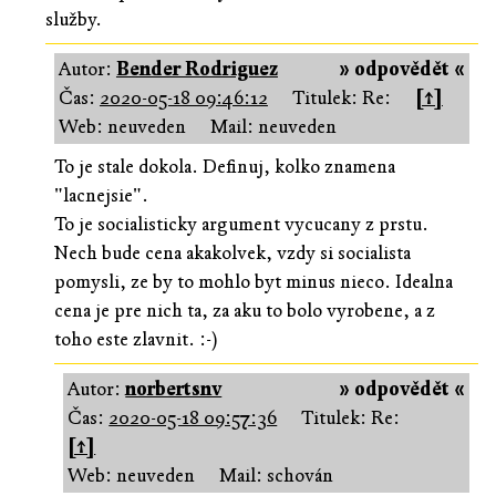
služby.
Autor:
Bender Rodriguez
» odpovědět «
Čas:
2020-05-18 09:46:12
Titulek: Re:
[↑]
Web: neuveden
Mail: neuveden
To je stale dokola. Definuj, kolko znamena
"lacnejsie".
To je socialisticky argument vycucany z prstu.
Nech bude cena akakolvek, vzdy si socialista
pomysli, ze by to mohlo byt minus nieco. Idealna
cena je pre nich ta, za aku to bolo vyrobene, a z
toho este zlavnit. :-)
Autor:
norbertsnv
» odpovědět «
Čas:
2020-05-18 09:57:36
Titulek: Re:
[↑]
Web: neuveden
Mail: schován