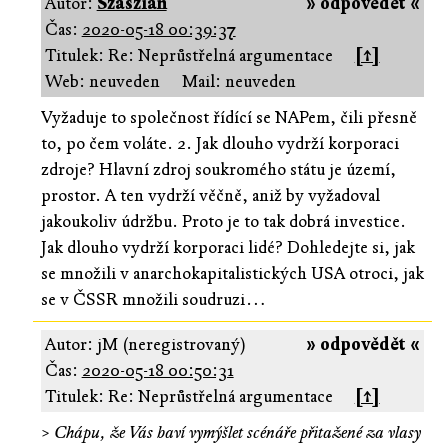
Autor:
Szaszián
» odpovědět «
Čas:
2020-05-18 00:39:37
Titulek: Re: Neprůstřelná argumentace
[↑]
Web: neuveden
Mail: neuveden
Vyžaduje to společnost řídící se NAPem, čili přesně
to, po čem voláte. 2. Jak dlouho vydrží korporaci
zdroje? Hlavní zdroj soukromého státu je území,
prostor. A ten vydrží věčně, aniž by vyžadoval
jakoukoliv údržbu. Proto je to tak dobrá investice.
Jak dlouho vydrží korporaci lidé? Dohledejte si, jak
se množili v anarchokapitalistických USA otroci, jak
se v ČSSR množili soudruzi…
Autor: jM (neregistrovaný)
» odpovědět «
Čas:
2020-05-18 00:50:31
Titulek: Re: Neprůstřelná argumentace
[↑]
>
Chápu, že Vás baví vymýšlet scénáře přitažené za vlasy