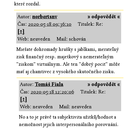
které rozdal.
Autor:
norbertsnv
» odpovědět «
Čas:
2020-05-18 09:36:10
Titulek: Re:
[↑]
Web: neuveden
Mail: schován
Miešate dohromady hrušky s jablkami, merateľný
zisk finančný resp. majetkový s nemerateľným
"ziskom" virtuálnym. Ale ten "dobrý pocit" môže
mať aj chamtivec z vysokého skutočného zisku.
Autor:
Tomáš Fiala
» odpovědět «
Čas:
2020-05-18 12:20:06
Titulek: Re:
[↑]
Web: neuveden
Mail: neuveden
No a to je právě ta subjektivita užitků/hodnot a
nemožnost jejich interpersonálního porovnání.