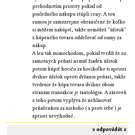
prehodnotím priority pokiaľ od
posledného nákupu stúpli ceny. A tou
sumou je samozrejme ohraničené že koľko
si môžem nakúpiť, takže nemôžeš "úžitok"
z kúpeného tovaru oddeľovať od sumy za
nákup.
A len tak mimochodom, pokiaľ tvrdíš že zo
samotných peňazí nemáš žiaden úžitok
potom kúpiť hocičo za hocikoľko ti apriori
dvihne úžitok oproti držaniu peňazí, takže
tvrdenie že kúpa tovaru dvihne obom
stranám transakcie je tautológia. A zároveň
z toho potom vyplýva že nehlasovať
peňaženkou za niekoho ( a proti sebe ) je
apriori nevýhodné.
» odpovědět «