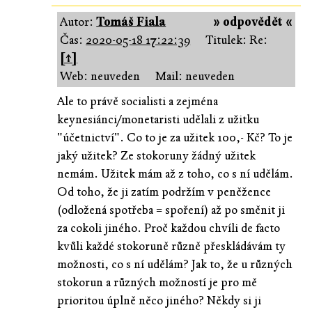
Autor:
Tomáš Fiala
» odpovědět «
Čas:
2020-05-18 17:22:39
Titulek: Re:
[↑]
Web: neuveden
Mail: neuveden
Ale to právě socialisti a zejména
keynesiánci/monetaristi udělali z užitku
"účetnictví". Co to je za užitek 100,- Kč? To je
jaký užitek? Ze stokoruny žádný užitek
nemám. Užitek mám až z toho, co s ní udělám.
Od toho, že ji zatím podržím v peněžence
(odložená spotřeba = spoření) až po směnit ji
za cokoli jiného. Proč každou chvíli de facto
kvůli každé stokoruně různě přeskládávám ty
možnosti, co s ní udělám? Jak to, že u různých
stokorun a různých možností je pro mě
prioritou úplně něco jiného? Někdy si ji