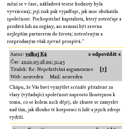
mění se v čase, nákladová teorie hodnoty byla
vyvrácena); její zisk pak vyjadřuje, jak moc obohatila
společnost. Pochopitelně kapitalista, který zotročuje a
prodává lidi na orgány, asi nemusí být zrovna
nejlepším partnerem do života; zotročeným a
rozprodaným však zjevně prospívá."
Autor:
velkej Ká
» odpovědět «
Čas:
2020-05-18 00:31:45
Titulek: Re: Neprůstřelná argumentace
[↑]
Web: neuveden
Mail: neuveden
Chápu, že Vás baví vymýšlet scénáře přitažené za
vlasy (vyžadující společnost naprosto lhostejnou k
tomu, co se kolem nich děje), ale zkuste se zamyslet
nad tím, jak dlouho té korporaci ti lidé a jejich zdroje
vydrží.