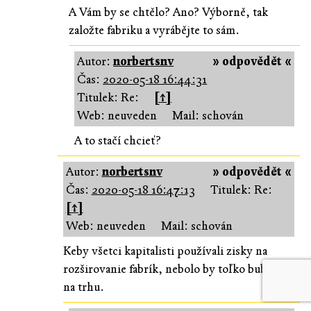
A Vám by se chtělo? Ano? Výborně, tak
založte fabriku a vyrábějte to sám.
Autor:
norbertsnv
» odpovědět «
Čas:
2020-05-18 16:44:31
Titulek: Re:
[↑]
Web: neuveden
Mail: schován
A to stačí chcieť?
Autor:
norbertsnv
» odpovědět «
Čas:
2020-05-18 16:47:13
Titulek: Re:
[↑]
Web: neuveden
Mail: schován
Keby všetci kapitalisti používali zisky na
rozširovanie fabrík, nebolo by toľko bublín
na trhu.