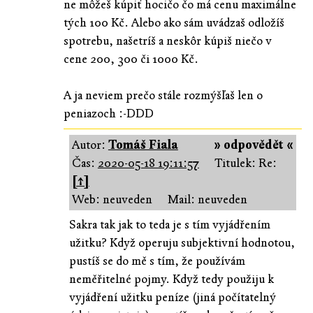
ne môžeš kúpiť hocičo čo má cenu maximálne
tých 100 Kč. Alebo ako sám uvádzaš odložíš
spotrebu, našetríš a neskôr kúpiš niečo v
cene 200, 300 či 1000 Kč.
A ja neviem prečo stále rozmýšľaš len o
peniazoch :-DDD
Autor:
Tomáš Fiala
» odpovědět «
Čas:
2020-05-18 19:11:57
Titulek: Re:
[↑]
Web: neuveden
Mail: neuveden
Sakra tak jak to teda je s tím vyjádřením
užitku? Když operuju subjektivní hodnotou,
pustíš se do mě s tím, že používám
neměřitelné pojmy. Když tedy použiju k
vyjádření užitku peníze (jiná počítatelný