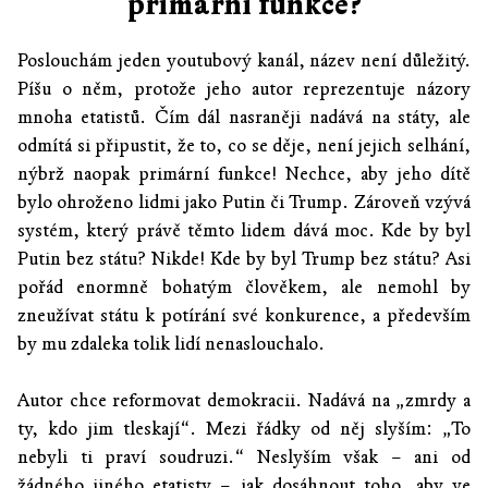
primární funkce?
Poslouchám jeden youtubový kanál, název není důležitý.
Píšu o něm, protože jeho autor reprezentuje názory
mnoha etatistů. Čím dál nasraněji nadává na státy, ale
odmítá si připustit, že to, co se děje, není jejich selhání,
nýbrž naopak primární funkce! Nechce, aby jeho dítě
bylo ohroženo lidmi jako Putin či Trump. Zároveň vzývá
systém, který právě těmto lidem dává moc. Kde by byl
Putin bez státu? Nikde! Kde by byl Trump bez státu? Asi
pořád enormně bohatým člověkem, ale nemohl by
zneužívat státu k potírání své konkurence, a především
by mu zdaleka tolik lidí nenaslouchalo.
Autor chce reformovat demokracii. Nadává na „zmrdy a
ty, kdo jim tleskají“. Mezi řádky od něj slyším: „To
nebyli ti praví soudruzi.“ Neslyším však – ani od
žádného jiného etatisty – jak dosáhnout toho, aby ve