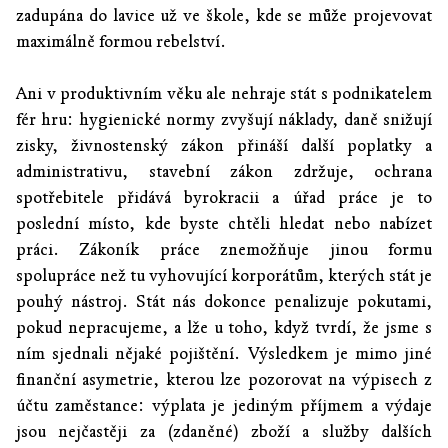
zadupána do lavice už ve škole, kde se může projevovat
maximálně formou rebelství.
Ani v produktivním věku ale nehraje stát s podnikatelem
fér hru: hygienické normy zvyšují náklady, daně snižují
zisky, živnostenský zákon přináší další poplatky a
administrativu, stavební zákon zdržuje, ochrana
spotřebitele přidává byrokracii a úřad práce je to
poslední místo, kde byste chtěli hledat nebo nabízet
práci. Zákoník práce znemožňuje jinou formu
spolupráce než tu vyhovující korporátům, kterých stát je
pouhý nástroj. Stát nás dokonce penalizuje pokutami,
pokud nepracujeme, a lže u toho, když tvrdí, že jsme s
ním sjednali nějaké pojištění. Výsledkem je mimo jiné
finanční asymetrie, kterou lze pozorovat na výpisech z
účtu zaměstance: výplata je jediným příjmem a výdaje
jsou nejčastěji za (zdaněné) zboží a služby dalších