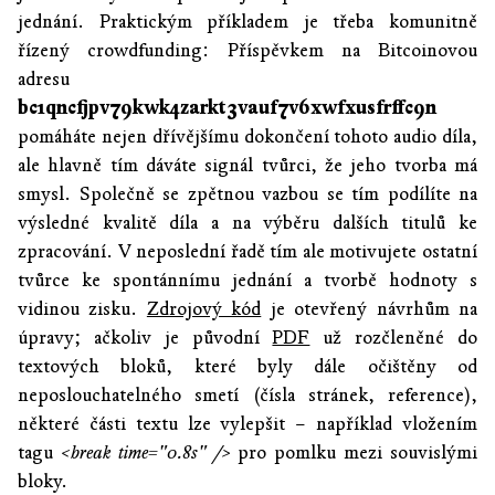
jednání. Praktickým příkladem je třeba komunitně
řízený crowdfunding: Příspěvkem na Bitcoinovou
adresu
bc1qncfjpv79kwk4zarkt3vauf7v6xwfxusfrffc9n
pomáháte nejen dřívějšímu dokončení tohoto audio díla,
ale hlavně tím dáváte signál tvůrci, že jeho tvorba má
smysl. Společně se zpětnou vazbou se tím podílíte na
výsledné kvalitě díla a na výběru dalších titulů ke
zpracování. V neposlední řadě tím ale motivujete ostatní
tvůrce ke spontánnímu jednání a tvorbě hodnoty s
vidinou zisku.
Zdrojový kód
je otevřený návrhům na
úpravy; ačkoliv je původní
PDF
už rozčleněné do
textových bloků, které byly dále očištěny od
neposlouchatelného smetí (čísla stránek, reference),
některé části textu lze vylepšit – například vložením
tagu
<break time="0.8s" />
pro pomlku mezi souvislými
bloky.