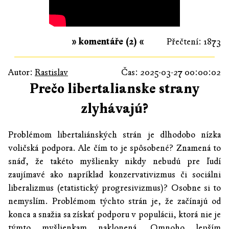
» komentáře (2) «
Přečtení: 1873
Autor:
Rastislav
Čas: 2025-03-27 00:00:02
Prečo libertalianske strany
zlyhávajú?
Problémom libertaliánských strán je dlhodobo nízka
voličská podpora. Ale čím to je spôsobené? Znamená to
snáď, že takéto myšlienky nikdy nebudú pre ľudí
zaujímavé ako napríklad konzervativizmus či sociálni
liberalizmus (etatistický progresivizmus)? Osobne si to
nemyslím. Problémom týchto strán je, že začínajú od
konca a snažia sa získať podporu v populácii, ktorá nie je
týmto myšlienkam naklonená. Omnoho lepším