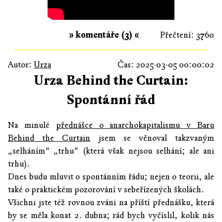
» komentáře (3) «
Přečtení: 3760
Autor:
Urza
Čas: 2025-03-05 00:00:02
Urza Behind the Curtain:
Spontánní řád
Na minulé
přednášce o anarchokapitalismu v Baru
Behind the Curtain
jsem se věnoval takzvaným
„selháním“ „trhu“ (která však nejsou selhání; ale ani
trhu).
Dnes budu mluvit o spontánním řádu; nejen o teorii, ale
také o praktickém pozorování v sebeřízených školách.
Všichni jste též rovnou zváni na příští přednášku, která
by se měla konat 2. dubna; rád bych vyčíslil, kolik nás