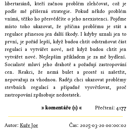
libertariánů, kteří začnou problém zlehčovat, což je
podle mě příšerná strategie. Pokud někdo problém
vnímá, těžko ho přesvědčíte o jeho neexistenci. Pojďme
místo toho ukazovat, že příčina problému je stát a
regulace přinesou jen další škody. I kdyby uznali jen to
první, je pořád lepší, když budou chtít odstraňovat část
regulací a vytvářet nové, než když budou chtít jen
vytvářet nové. Nejlepším příkladem je za mě bydlení.
Socialisté mluví jeho drahotě a požadují zastropování
cen. Reakci, že nemá bulet a prostě si našetřit,
nepovažuji za vhodnou. Raději chci ukazovat problémy
stevbních regulací a případně vysvětlovat, proč
zastropování způsobuje nedostatek.
» komentáře (1) «
Přečtení: 4177
Autor:
Kuře Joe
Čas: 2025-03-20 00:00:02