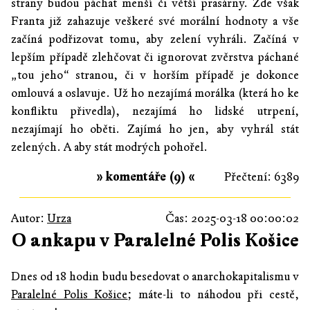
strany budou páchat menší či větší prasárny. Zde však
Franta již zahazuje veškeré své morální hodnoty a vše
začíná podřizovat tomu, aby zelení vyhráli. Začíná v
lepším případě zlehčovat či ignorovat zvěrstva páchané
„tou jeho“ stranou, či v horším případě je dokonce
omlouvá a oslavuje. Už ho nezajímá morálka (která ho ke
konfliktu přivedla), nezajímá ho lidské utrpení,
nezajímají ho oběti. Zajímá ho jen, aby vyhrál stát
zelených. A aby stát modrých pohořel.
» komentáře (9) «
Přečtení: 6389
Autor:
Urza
Čas: 2025-03-18 00:00:02
O ankapu v Paralelné Polis Košice
Dnes od 18 hodin budu besedovat o anarchokapitalismu v
Paralelné Polis Košice
; máte-li to náhodou při cestě,