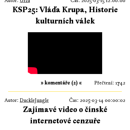
Autor:
Urza
Čas: 2025-03-15 12:00:00
KSP25: Vláďa Krupa, Historie
kulturních válek
» komentáře (2) «
Přečtení: 1742
Autor:
DuckleJungle
Čas: 2025-03-14 00:00:02
Zajímavé video o čínské
internetové cenzuře