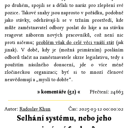
po druhém, spojili se a dělali to naráz pro zlepšení své
pozice. Takové snahy jsou naprosto v pořádku, podobně
jako stávky, odehrávají-li se v tržním prostředí, kde
může zaměstnavatel odbory poslat do háje a na stávku
reagovat náborem nových pracovníků, což není nic
proti ničemu;
problém však do celé věci vnáší stát
(jak
jinak). V době, kdy je (možná primárním) posláním
odborů tlačit na zaměstnavatele skrze legislativu, tedy s
použitím násilného donucení, jde o více méně
zločineckou organizaci; byť si to mnozí členové
neuvědomují a „myslí to dobře“.
» komentáře (52) «
Přečtení: 24663
Autor:
Radoslav Khun
Čas: 2025-03-12 00:00:02
Selhání systému, nebo jeho