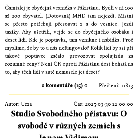
Čamtalej je obyčejná vesnička v Pákistánu. Bydlí v ní 100
až 200 obyvatel. (Dotovaná) MHD tam nejezdí. Místní
se přesto potřebují přesouvat z a do vesnice. Jezdí
taxíky. Aby ušetřili, vejde se do obyčejného osobáku i
deset lidí. Kde je poptávka, tam vznikne i nabídka. Proč
myslíme, že by to u nás nefungovalo? Kolik lidí by asi při
takové poptávce začalo provozovat spolujízdu za
rozumné ceny? Není ČR oproti Pákistánu dost bohatá na
to, aby těch lidí v autě nemuselo jet deset?
» komentáře (15) «
Přečtení: 11813
Autor:
Urza
Čas: 2025-03-30 12:00:00
Studio Svobodného přístavu: O
svobodě v různých zemích s
Janem Vidimem