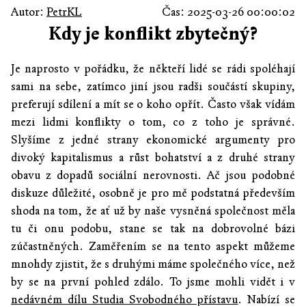
Autor:
PetrKL
Čas: 2025-03-26 00:00:02
Kdy je konflikt zbytečný?
Je naprosto v pořádku, že někteří lidé se rádi spoléhají
sami na sebe, zatímco jiní jsou radši součástí skupiny,
preferují sdílení a mít se o koho opřít. Často však vídám
mezi lidmi konflikty o tom, co z toho je správné.
Slyšíme z jedné strany ekonomické argumenty pro
divoký kapitalismus a růst bohatství a z druhé strany
obavu z dopadů sociální nerovnosti. Ač jsou podobné
diskuze důležité, osobně je pro mě podstatná především
shoda na tom, že ať už by naše vysněná společnost měla
tu či onu podobu, stane se tak na dobrovolné bázi
zúčastněných. Zaměřením se na tento aspekt můžeme
mnohdy zjistit, že s druhými máme společného více, než
by se na první pohled zdálo. To jsme mohli vidět i v
nedávném dílu Studia Svobodného přístavu
. Nabízí se