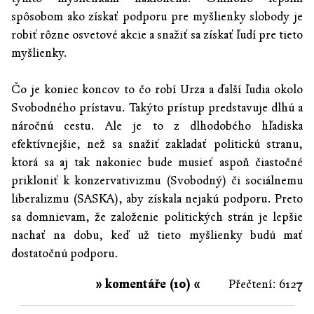
spôsobom ako získať podporu pre myšlienky slobody je
robiť rôzne osvetové akcie a snažiť sa získať ľudí pre tieto
myšlienky.
Čo je koniec koncov to čo robí Urza a ďalší ľudia okolo
Svobodného prístavu. Takýto prístup predstavuje dlhú a
náročnú cestu. Ale je to z dlhodobého hľadiska
efektívnejšie, než sa snažiť zakladať politickú stranu,
ktorá sa aj tak nakoniec bude musieť aspoň čiastočné
prikloniť k konzervativizmu (Svobodný) či sociálnemu
liberalizmu (SASKA), aby získala nejakú podporu. Preto
sa domnievam, že založenie politických strán je lepšie
nachať na dobu, keď už tieto myšlienky budú mať
dostatočnú podporu.
» komentáře (10) «
Přečtení: 6127