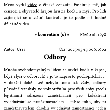
Meon vydal
video
o čínské cenzuře. Fascinuje mě, jak
cenzoři a obyvatelé hrajou hru na kočku a myš. Pro lidi
zajímající se o státní kontrolu je to podle mě hodně
důležité video.
» komentáře (0) «
Přečtení: 1678
Autor:
Urza
Čas: 2025-03-13 00:00:02
Odbory
Mnoha svobodomyslným lidem se otvírá kudla v kapse,
když slyší o odborech; a je to naprosto pochopitelné…
v dnešní době. Leč nebylo tomu tak vždy; odbory
původně vznikaly ve volnotržním prostředí coby (zcela
legitimní) sdružení zaměstnanců pro kolektivní
vyjednávání se zaměstnavatelem – místo toho, aby za
zaměstnavatelem chodili vyjednávat zaměstnanci jeden