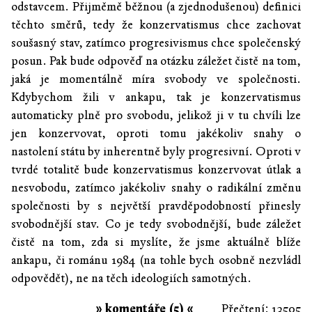
odstavcem. Přijměmě běžnou (a zjednodušenou) definici
těchto směrů, tedy že konzervatismus chce zachovat
soušasný stav, zatímco progresivismus chce společenský
posun. Pak bude odpověď na otázku záležet čistě na tom,
jaká je momentálně míra svobody ve společnosti.
Kdybychom žili v ankapu, tak je konzervatismus
automaticky plně pro svobodu, jelikož ji v tu chvíli lze
jen konzervovat, oproti tomu jakékoliv snahy o
nastolení státu by inherentně byly progresivní. Oproti v
tvrdé totalitě bude konzervatismus konzervovat útlak a
nesvobodu, zatímco jakékoliv snahy o radikální změnu
společnosti by s největší pravděpodobností přinesly
svobodnější stav. Co je tedy svobodnější, bude záležet
čistě na tom, zda si myslíte, že jsme aktuálně blíže
ankapu, či románu 1984 (na tohle bych osobně nezvládl
odpovědět), ne na těch ideologiích samotných.
» komentáře (5) «
Přečtení: 13505