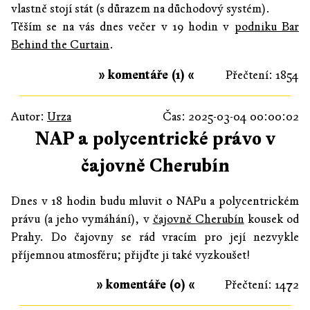
vlastně stojí stát (s důrazem na důchodový systém).
Těším se na vás dnes večer v 19 hodin v
podniku Bar
Behind the Curtain
.
» komentáře (1) «
Přečtení: 1854
Autor:
Urza
Čas: 2025-03-04 00:00:02
NAP a polycentrické právo v
čajovně Cherubín
Dnes v 18 hodin budu mluvit o NAPu a polycentrickém
právu (a jeho vymáhání), v
čajovně Cherubín
kousek od
Prahy. Do čajovny se rád vracím pro její nezvykle
příjemnou atmosféru; přijďte ji také vyzkoušet!
» komentáře (0) «
Přečtení: 1472