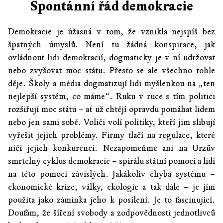
Spontánní řád demokracie
Demokracie je úžasná v tom, že vznikla nejspíš bez
špatných úmyslů. Není tu žádná konspirace, jak
ovládnout lidi demokracií, dogmaticky je v ní udržovat
nebo zvyšovat moc státu. Přesto se ale všechno tohle
děje. Školy a média dogmatizují lidi myšlenkou na „ten
nejlepší systém, co máme“. Ruku v ruce s tím politici
rozšiřují moc státu – ať už chtějí opravdu pomáhat lidem
nebo jen sami sobě. Voliči volí politiky, kteří jim slibují
vyřešit jejich problémy. Firmy tlačí na regulace, které
ničí jejich konkurenci. Nezapomeňme ani na Urzův
smrtelný cyklus demokracie – spirálu státní pomoci a lidí
na této pomoci závislých. Jakákoliv chyba systému –
ekonomické krize, války, ekologie a tak dále – je jím
použita jako záminka jeho k posílení. Je to fascinující.
Doufám, že šíření svobody a zodpovědnosti jednotlivců