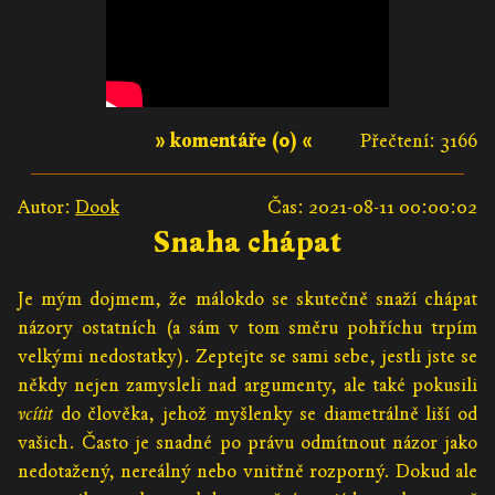
» komentáře (0) «
Přečtení: 3166
Autor:
Dook
Čas: 2021-08-11 00:00:02
Snaha chápat
Je mým dojmem, že málokdo se skutečně snaží chápat
názory ostatních (a sám v tom směru pohříchu trpím
velkými nedostatky). Zeptejte se sami sebe, jestli jste se
někdy nejen zamysleli nad argumenty, ale také pokusili
vcítit
do člověka, jehož myšlenky se diametrálně liší od
vašich. Často je snadné po právu odmítnout názor jako
nedotažený, nereálný nebo vnitřně rozporný. Dokud ale