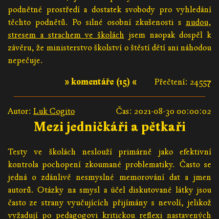
podnětné prostředí a dostatek svobody pro vyhledání
těchto podnětů. Po silné osobní zkušenosti s
nudou
,
stresem a strachem ve školách
jsem naopak dospěl k
závěru, že ministerstvo školství o štěstí dětí ani náhodou
nepečuje.
» komentáře (15) «
Přečtení: 24557
Autor:
Luk Cogito
Čas: 2021-08-30 00:00:02
Mezi jedničkáři a pětkaři
Testy ve školách neslouží primárně jako efektivní
kontrola pochopení zkoumané problematiky. Často se
jedná o zdánlivě nesmyslné memorování dat a jmen
autorů. Otázky na smysl a účel diskutované látky jsou
často ze strany vyučujících přijímány s nevolí, jelikož
vyžadují po pedagogovi kritickou reflexi nastavených