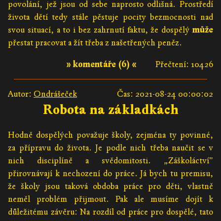
povolání, jež jsou od sebe naprosto odlišná. Prostředí
života dětí tedy stále pěstuje pocity bezmocnosti nad
svou situací, a to i bez zahrnutí faktu, že dospělý
může
přestat pracovat a žít třeba z našetřených peněz.
» komentáře (6) «
Přečtení: 10426
Autor:
Ondrášeček
Čas: 2021-08-24 00:00:02
Robota na základkách
Hodně dospělých považuje školy, zejména ty povinné,
za přípravu do života. Je podle nich třeba naučit se v
nich disciplíně a svědomitosti. „Záškoláctví"
přirovnávají k nechození do práce. Já bych tu premisu,
že školy jsou taková obdoba práce pro děti, vlastně
neměl problém přijmout. Pak ale musíme dojít k
důležitému závěru: Na rozdíl od práce pro dospělé, tato