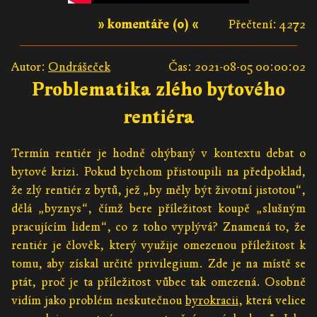
» komentáře (0) «
Přečtení: 4272
Autor:
Ondrášeček
Čas: 2021-08-05 00:00:02
Problematika zlého bytového
rentiéra
Termín rentiér je hodně ohýbaný v kontextu debat o
bytové krizi. Pokud bychom přistoupili na předpoklad,
že zlý rentiér z bytů, jež „by měly být životní jistotou“,
dělá „byznys“, čímž bere příležitost koupě „slušným
pracujícím lidem“, co z toho vyplývá? Znamená to, že
rentiér je člověk, který využije omezenou příležitost k
tomu, aby získal určité privilegium. Zde je na místě se
ptát, proč je ta příležitost vůbec tak omezená. Osobně
vidím jako problém neskutečnou
byrokracii
, která velice