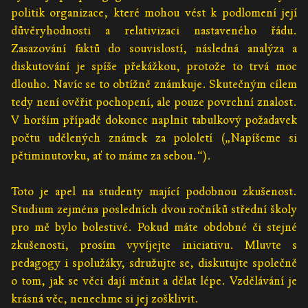
politik organizace, které mohou vést k podlomení její
důvěryhodnosti a relativizaci nastaveného řádu.
Zasazování faktů do souvislostí, následná analýza a
diskutování je spíše překážkou, protože to trvá moc
dlouho. Navíc se to obtížně známkuje. Skutečným cílem
tedy není ověřit pochopení, ale pouze povrchní znalost.
V horším případě dokonce naplnit tabulkový požadavek
počtu udělených známek za pololetí („Napíšeme si
pětiminutovku, ať to máme za sebou.“).
Toto je apel na studenty mající podobnou zkušenost.
Studium zejména posledních dvou ročníků střední školy
pro mě bylo bolestivé. Pokud máte obdobné či stejné
zkušenosti, prosím vyvíjejte iniciativu. Mluvte s
pedagogy i spolužáky, sdružujte se, diskutujte společně
o tom, jak se věci dají měnit a dělat lépe. Vzdělávání je
krásná věc, nenechme si jej zošklivit.