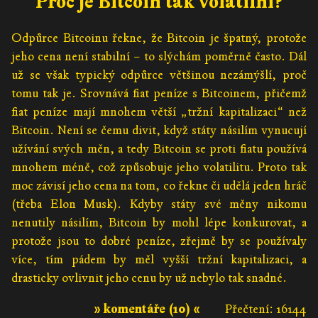
Proč je Bitcoin tak volatilní?
Odpůrce Bitcoinu řekne, že Bitcoin je špatný, protože
jeho cena není stabilní – to slýchám poměrně často. Dál
už se však typický odpůrce většinou nezámýšlí, proč
tomu tak je. Srovnává fiat peníze s Bitcoinem, přičemž
fiat peníze mají mnohem větší „tržní kapitalizaci“ než
Bitcoin. Není se čemu divit, když státy násilím vynucují
užívání svých měn, a tedy Bitcoin se proti fiatu používá
mnohem méně, což způsobuje jeho volatilitu. Proto tak
moc závisí jeho cena na tom, co řekne či udělá jeden hráč
(třeba Elon Musk). Kdyby státy své měny nikomu
nenutily násilím, Bitcoin by mohl lépe konkurovat, a
protože jsou to dobré peníze, zřejmě by se používaly
více, tím pádem by měl vyšší tržní kapitalizaci, a
drasticky ovlivnit jeho cenu by už nebylo tak snadné.
» komentáře (10) «
Přečtení: 16144