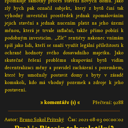
zpomaluje samotný proces stavění nových domů. Jako
zlý bych pak označil subjekt, který z bytů činí tak
výhodný investiční prostředek jednak zpomalováním
jejich stavění a jednak nucením platit na jeho území
měnou, která je trvale inflační, takže přímo pobízí k
podobným investicím. „Zlé“ rentiéry nakonec vnímám
spíš jako lidi, kteří se snaží využít legální příležitosti k
ochraně hodnoty svého dosavadního majetku. Jako
skutečné řešení problému skupování bytů vidím
decentralizaci měny a pravidel zacházení s pozemkem,
které by umožnily postavit domy s byty v zásadě
komukoli, kdo má vhodný pozemek a zdroje k jeho
postavení.
» komentáře (1) «
Přečtení: 9288
Autor:
Bruno Sokol Prítrský
Čas: 2021-08-03 00:00:02