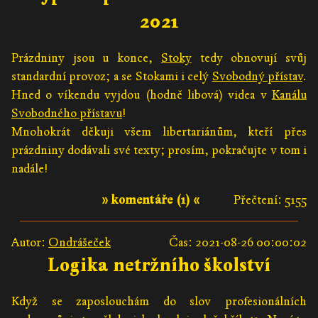
2021
Prázdniny jsou u konce,
Stoky
tedy obnovují svůj
standardní provoz; a se Stokami i celý
Svobodný přístav
.
Hned o víkendu vyjdou (hodně libová) videa v
Kanálu
Svobodného přístavu
!
Mnohokrát děkuji všem libertariánům, kteří přes
prázdniny dodávali své texty; prosím, pokračujte v tom i
nadále!
» komentáře (1) «
Přečtení: 5155
Autor:
Ondrášeček
Čas: 2021-08-26 00:00:02
Logika netržního školství
Když se zaposlouchám do slov profesionálních