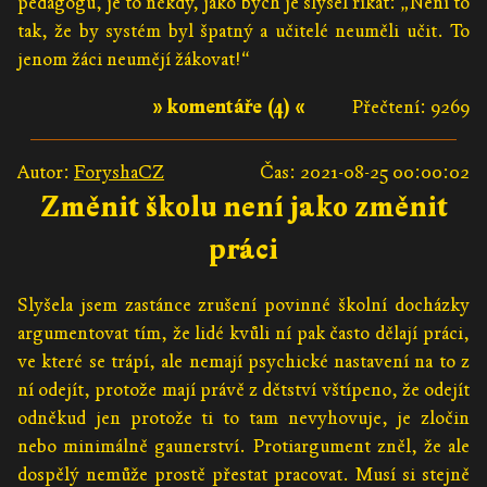
pedagogů, je to někdy, jako bych je slyšel říkat: „Není to
tak, že by systém byl špatný a učitelé neuměli učit. To
jenom žáci neumějí žákovat!“
» komentáře (4) «
Přečtení: 9269
Autor:
ForyshaCZ
Čas: 2021-08-25 00:00:02
Změnit školu není jako změnit
práci
Slyšela jsem zastánce zrušení povinné školní docházky
argumentovat tím, že lidé kvůli ní pak často dělají práci,
ve které se trápí, ale nemají psychické nastavení na to z
ní odejít, protože mají právě z dětství vštípeno, že odejít
odněkud jen protože ti to tam nevyhovuje, je zločin
nebo minimálně gaunerství. Protiargument zněl, že ale
dospělý nemůže prostě přestat pracovat. Musí si stejně