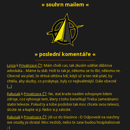
» souhrn mailem «
» poslední komentáře «
Lojza
k
Privatizace ČT
: Mám chvíli cas, tak zkusím udělat ďáblova
advokáta... Máme tu stát. Holt to tak je, někomu se to líbí, někomu ne.
Obecně asi platí, že drtivá většina lidí, když už si ten stát platí, by
chtěla, aby sluzby, co poskytuje, byly co nejkvalitnější. Dále obecně
[…]
Rakusak
k
Privatizace ČT
: Ne, stat krade nasilim schopnym lidem
zdroje, coz vyhovuje tem, ktery z toho benefituji! Treba zamestnanci
statni televize. Pokud ty a tobe podobni tak moc chcete svou televizi,
slozte se a kupte si ji. Nebo si ji zalozte.
Rakusak
k
Privatizace ČT
: Jdi uz do blazince :-D Odpovedi na vsechny
sve otazky jsi dostal. Moc nezlob, nebo te zase budou hospitalisovat
;-)