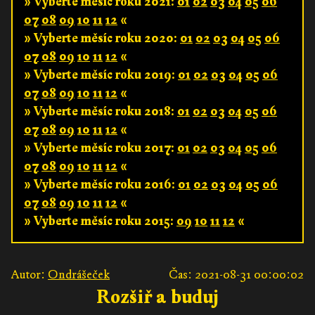
» Vyberte měsíc roku 2021:
01
02
03
04
05
06
07
08
09
10
11
12
«
» Vyberte měsíc roku 2020:
01
02
03
04
05
06
07
08
09
10
11
12
«
» Vyberte měsíc roku 2019:
01
02
03
04
05
06
07
08
09
10
11
12
«
» Vyberte měsíc roku 2018:
01
02
03
04
05
06
07
08
09
10
11
12
«
» Vyberte měsíc roku 2017:
01
02
03
04
05
06
07
08
09
10
11
12
«
» Vyberte měsíc roku 2016:
01
02
03
04
05
06
07
08
09
10
11
12
«
» Vyberte měsíc roku 2015:
09
10
11
12
«
Autor:
Ondrášeček
Čas: 2021-08-31 00:00:02
Rozšiř a buduj