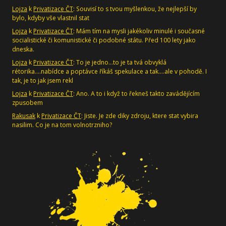
Lojza
k
Privatizace ČT
: Souvisí to s tvou myšlenkou, že nejlepší by
bylo, kdyby vše vlastnil stat
Lojza
k
Privatizace ČT
: Mám tím na mysli jakékoliv minulé i současné
socialistické či komunistické či podobné státu. Před 100 lety jako
dneska.
Lojza
k
Privatizace ČT
: To je jedno...to je ta tvá obvyklá
rétorika....nabídce a poptávce říkáš spekulace a tak....ale v pohodě. I
tak, je to jak jsem rekl
Lojza
k
Privatizace ČT
: Ano. A to i když to řekneš takto zavádějícím
zpusobem
Rakusak
k
Privatizace ČT
: Jiste. Je zde diky zdroju, ktere stat vybira
nasilim. Co je na tom volnotrzniho?