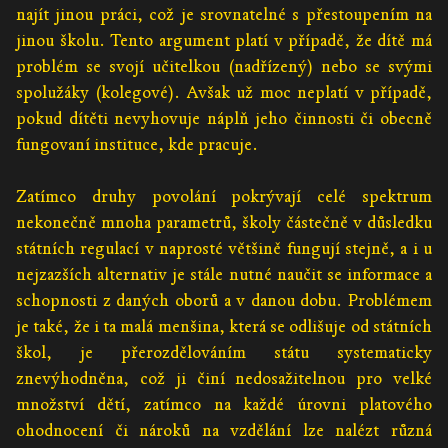
najít jinou práci, což je srovnatelné s přestoupením na
jinou školu. Tento argument platí v případě, že dítě má
problém se svojí učitelkou (nadřízený) nebo se svými
spolužáky (kolegové). Avšak už moc neplatí v případě,
pokud dítěti nevyhovuje náplň jeho činnosti či obecně
fungovaní instituce, kde pracuje.
Zatímco druhy povolání pokrývají celé spektrum
nekonečně mnoha parametrů, školy částečně v důsledku
státních regulací v naprosté většině fungují stejně, a i u
nejzazších alternativ je stále nutné naučit se informace a
schopnosti z daných oborů a v danou dobu. Problémem
je také, že i ta malá menšina, která se odlišuje od státních
škol, je přerozdělováním státu systematicky
znevýhodněna, což ji činí nedosažitelnou pro velké
množství dětí, zatímco na každé úrovni platového
ohodnocení či nároků na vzdělání lze nalézt různá