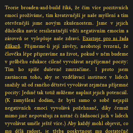
Teorie broaden-and-build říká, že čím více pozitivních
emocí prožíváme, tím kreativnější je naše myšlení a tím
otevřenější jsme novým zkušenostem. Jsme v jejich
důsledku navíc resilientnější vůči negativním emocím a
zároveň se vylepšuje naše zdraví.
Existuje pro ni řada
důkazů
. Přijmeme-li její závěry, neobstojí tvrzení, že
člověka lépe připravíme na život, pokud v něm budeme
v průběhu edukace cíleně vyvolávat nepříjemné pocity:
Tím ho spíše duševně zmrzačíme. I proto jsem
zastáncem toho, aby se vzdělávací instituce v lidech
snažily už od raného dětství vyvolávat zejména příjemné
pocity: Jedině tak totiž můžeme naplnit jejich potenciál.
(K zamyšlení dodám, že bytí samo o sobě nejspíš
negativních emocí vyvolává požehnaně, díky čemuž
mimo jiné nepovažuji za nutné či žádnoucí jich v lidech
vyvolávat uměle ještě více.) Aby každý mohl objevit, co
mu dělá radost, je třeba poskytnout mu dostatečně