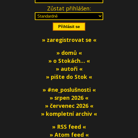
Zůstat přihlášen:
» zaregistrovat se «
» domů «
» o Stokách… «
» autoři «
» pište do Stok «
» #ne_poslušnosti «
» srpen 2026 «
» červenec 2026 «
» kompletní archiv «
» RSS feed «
» Atom feed «