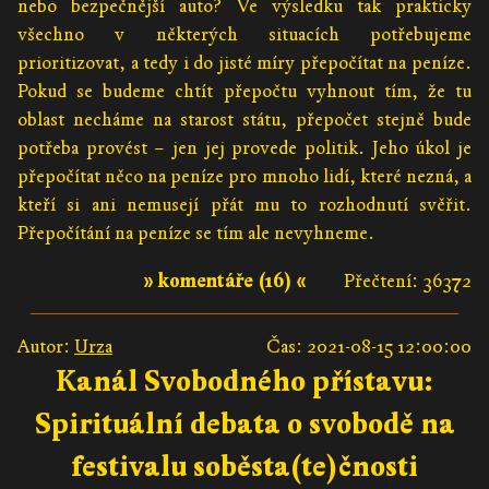
nebo bezpečnější auto? Ve výsledku tak prakticky
všechno v některých situacích potřebujeme
prioritizovat, a tedy i do jisté míry přepočítat na peníze.
Pokud se budeme chtít přepočtu vyhnout tím, že tu
oblast necháme na starost státu, přepočet stejně bude
potřeba provést – jen jej provede politik. Jeho úkol je
přepočítat něco na peníze pro mnoho lidí, které nezná, a
kteří si ani nemusejí přát mu to rozhodnutí svěřit.
Přepočítání na peníze se tím ale nevyhneme.
» komentáře (16) «
Přečtení: 36372
Autor:
Urza
Čas: 2021-08-15 12:00:00
Kanál Svobodného přístavu:
Spirituální debata o svobodě na
festivalu soběsta(te)čnosti