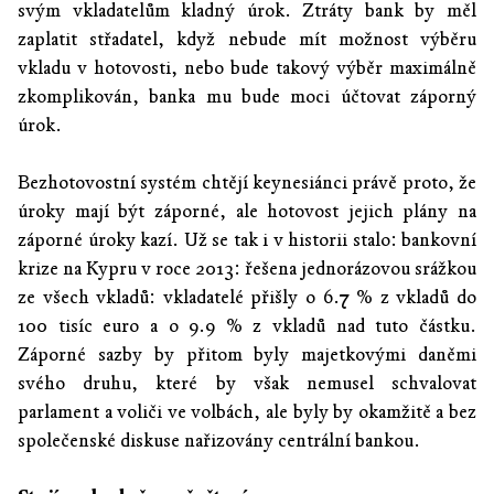
svým vkladatelům kladný úrok. Ztráty bank by měl
zaplatit střadatel, když nebude mít možnost výběru
vkladu v hotovosti, nebo bude takový výběr maximálně
zkomplikován, banka mu bude moci účtovat záporný
úrok.
Bezhotovostní systém chtějí keynesiánci právě proto, že
úroky mají být záporné, ale hotovost jejich plány na
záporné úroky kazí. Už se tak i v historii stalo: bankovní
krize na Kypru v roce 2013: řešena jednorázovou srážkou
ze všech vkladů: vkladatelé přišly o 6.7 % z vkladů do
100 tisíc euro a o 9.9 % z vkladů nad tuto částku.
Záporné sazby by přitom byly majetkovými daněmi
svého druhu, které by však nemusel schvalovat
parlament a voliči ve volbách, ale byly by okamžitě a bez
společenské diskuse nařizovány centrální bankou.