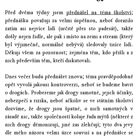
Před dvěma týdny jsem
přednášel na téma školství
;
přednášku považuji za velmi úspěšnou, neboť dorazilo
zatím asi nejvíce lidí (určitě přes sto padesát), takže
došly nejen židle, ale pak i místo na zemi a stream (který
byl výjimečně, normálně nebývá) sledovaly tisíce lidí.
Děkuji všem za pozornost; zejména těm, kdo přišli a z
nich především těm, kteří diskutovali.
Dnes večer budu přednášet znovu; téma pravděpodobně
opět vyvolá jakousi kontroverzi, neboť se budeme bavit
o drogách. Probereme jak drogy samotné, jejich účinky,
nebezpečí a rizika, neboť ačkoliv se ve státním školství
dozvíme, že drogy jsou špatné, o nich samotných v
zásadě nic, takže společností koluje řada mýtů (některé z
nich drogy démonizují, jiné zas zlehčují; tyto dva jevy
dle mého názoru velmi úzce souvisí a na přednášce se