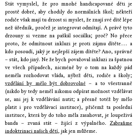
Stát vymyslel, že pro mnohé handicapované děti je
prostě dobré, aby chodily do normálních škol; někteří
rodiče však mají tu drzost si myslet, že znají své dítě lépe
než úředník, pročež je integrovat odmítají. A právě tyto
drzouny si vezme na paškál sociálka; proč? No přece
proto, že odmítnout inkluzi je proti zájmu dítěte… a
kdo posoudí, jaký je nejlepší zájem dítěte? Ano, správně
– stát, kdo jiný. Ne že bych považoval inkluzi za špatnou
ve všech případech, nicméně by o tom na každý pád
neměla rozhodovat vláda, nýbrž děti, rodiče a školy;
vzdělání by mělo být dobrovolné
– a to všestranně
(nikdo by tedy neměl nikomu odpírat možnost vzdělávat
se, ani jej k vzdělávání nutit; a přesně totéž by mělo
platit i pro vzdělávací instituce), přičemž ta poslední
instituce, která by do toho měla zasahovat, je loupeživá
banda – zvaná stát – žijící z výpalného.
Zabraňme
indoktrinaci našich dětí
, jak jen můžeme.