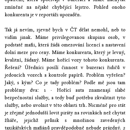
zmíněné na nějaké chybějící lejstro. Pohled onoho
konkurenta je v reportáži upozaděn.
Tak já nevím, zjevně bych v ČT dělat nemohl, neb to
vidím jinak. Máme privilegovanou skupinu osob, v
podstatě mafii, která žádá omezování licencí a nastavení
dolní meze pro ceny. Máme konkurenta, který je levný,
kvalitní, žádaný. Máme hořící vozy tohoto konkurenta.
Řešení? Úředníci posílí činnost v buzeraci řidičů v
jedoucích vozech a kontrole papírů. Problém vyřešen?
Jaký, s kým? Co je tady problém? Podle mě jsou tam
problémy dva: 1 - Hořící auta znamenají slabé
bezpečnostní služby, a tedy buď potřebu zkvalitnit tyto
služby, nebo uvolnit v této oblasti trh. Nicméně pro stát
je zřejmě jednodušší lovit piráty na rovinkách než chytat
žháře, jejichž průnik s množinou zavedených
taxikářských mafiánů pravděpodobně nebude prázdný. 2