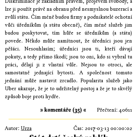
Diskriminace je základním právem, projevem svobody, a
lze ji použít právě na obranu před nesmyslnou buzerací a
zvůlí státu. Čím méně budou firmy a podnikatelé ochotní
vůči úředníkům (a státu obecně), čím méně služeb jim
budou poskytovat, tím hůře se úředníkům (a státu)
povede. Někdo může namítnout, že úředníci jsou jen
pěšáci. Nesouhlasím; úředníci jsou ti, kteří dávají
pokuty, a tedy přímo škodí; jsou to oni, kdo si vybral tu
práci, dělají ji z vlastní vůle. Nejsou to otroci, ale
samostatně jednající bytosti. A společnost tomuto
jednání může nastavit zrcadlo. Popularita služeb jako
Uber ukazuje, že je to udržitelný postoj a že je to skvělý
způsob boje proti hydře.
» komentáře (35) «
Přečtení: 40611
Autor:
Urza
Čas: 2017-03-13 00:00:02