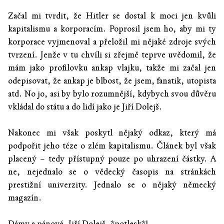
Začal mi tvrdit, že Hitler se dostal k moci jen kvůli
kapitalismu a korporacím. Poprosil jsem ho, aby mi ty
korporace vyjmenoval a přeložil mi nějaké zdroje svých
tvrzení. Jenže v tu chvíli si zřejmě teprve uvědomil, že
mám jako profilovku ankap vlajku, takže mi začal jen
odepisovat, že ankap je blbost, že jsem, fanatik, utopista
atd. No jo, asi by bylo rozumnější, kdybych svou důvěru
vkládal do státu a do lidí jako je Jiří Dolejš.
Nakonec mi však poskytl nějaký odkaz, který má
podpořit jeho téze o zlém kapitalismu. Článek byl však
placený – tedy přístupný pouze po uhrazení částky. A
ne, nejednalo se o vědecký časopis na stránkách
prestižní univerzity. Jednalo se o nějaký německý
magazín.
Dámy a pánové, Jiří Dolejš, *potlesk*!