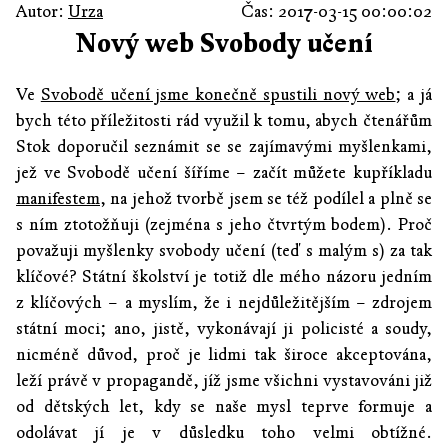
Autor:
Urza
Čas: 2017-03-15 00:00:02
Nový web Svobody učení
Ve
Svobodě učení jsme konečně spustili nový web
; a já
bych této příležitosti rád využil k tomu, abych čtenářům
Stok doporučil seznámit se se zajímavými myšlenkami,
jež ve Svobodě učení šíříme – začít můžete kupříkladu
manifestem
, na jehož tvorbě jsem se též podílel a plně se
s ním ztotožňuji (zejména s jeho čtvrtým bodem). Proč
považuji myšlenky svobody učení (teď s malým s) za tak
klíčové? Státní školství je totiž dle mého názoru jedním
z klíčových – a myslím, že i nejdůležitějším – zdrojem
státní moci; ano, jistě, vykonávají ji policisté a soudy,
nicméně důvod, proč je lidmi tak široce akceptována,
leží právě v propagandě, jíž jsme všichni vystavováni již
od dětských let, kdy se naše mysl teprve formuje a
odolávat jí je v důsledku toho velmi obtížné.