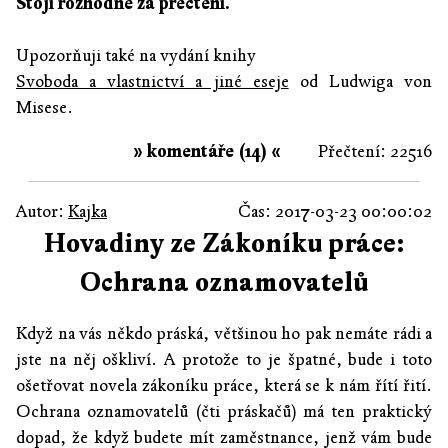
Stojí rozhodně za přečtení.
Upozorňuji také na vydání knihy
Svoboda a vlastnictví a jiné eseje
od Ludwiga von
Misese.
» komentáře (14) «
Přečtení: 22516
Autor:
Kajka
Čas: 2017-03-23 00:00:02
Hovadiny ze Zákoníku práce:
Ochrana oznamovatelů
Když na vás někdo práská, většinou ho pak nemáte rádi a
jste na něj oškliví. A protože to je špatné, bude i toto
ošetřovat novela zákoníku práce, která se k nám řítí řití.
Ochrana oznamovatelů (čti práskačů) má ten praktický
dopad, že když budete mít zaměstnance, jenž vám bude