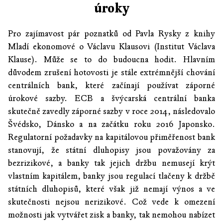
úroky
Pro zajímavost pár poznatků od Pavla Rysky z knihy
Mladí ekonomové o Václavu Klausovi (Institut Václava
Klause). Může se to do budoucna hodit. Hlavním
důvodem zrušení hotovosti je stále extrémnější chování
centrálních bank, které začínají používat záporné
úrokové sazby. ECB a švýcarská centrální banka
skutečně zavedly záporné sazby v roce 2014, následovalo
Švédsko, Dánsko a na začátku roku 2016 Japonsko.
Regulatorní požadavky na kapitálovou přiměřenost bank
stanovují, že státní dluhopisy jsou považovány za
bezrizikové, a banky tak jejich držbu nemusejí krýt
vlastním kapitálem, banky jsou regulací tlačeny k držbě
státních dluhopisů, které však již nemají výnos a ve
skutečnosti nejsou nerizikové. Což vede k omezení
možnosti jak vytvářet zisk a banky, tak nemohou nabízet