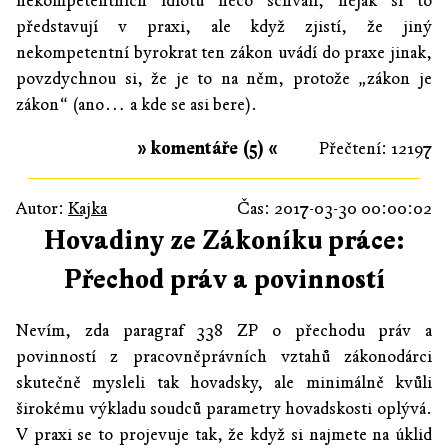
nekompetentních idiotů něco schválí, nějak si to
představují v praxi, ale když zjistí, že jiný
nekompetentní byrokrat ten zákon uvádí do praxe jinak,
povzdychnou si, že je to na něm, protože „zákon je
zákon“ (ano… a kde se asi bere).
» komentáře (5) «
Přečtení: 12197
Autor:
Kajka
Čas: 2017-03-30 00:00:02
Hovadiny ze Zákoníku práce:
Přechod práv a povinností
Nevím, zda paragraf 338 ZP o přechodu práv a
povinností z pracovněprávních vztahů zákonodárci
skutečně mysleli tak hovadsky, ale minimálně kvůli
širokému výkladu soudců parametry hovadskosti oplývá.
V praxi se to projevuje tak, že když si najmete na úklid