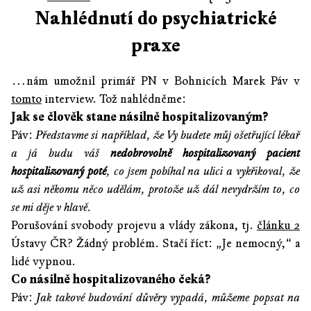
Nahlédnutí do psychiatrické
praxe
…nám umožnil primář PN v Bohnicích Marek Páv v
tomto
interview. Tož nahlédněme:
Jak se člověk stane násilně hospitalizovaným?
Páv:
Představme si například, že Vy budete můj ošetřující lékař
a já budu váš
nedobrovolně hospitalizovaný pacient
hospitalizovaný poté
, co jsem pobíhal na ulici a vykřikoval, že
už asi někomu něco udělám, protože už dál nevydržím to, co
se mi děje v hlavě.
Porušování svobody projevu a vlády zákona, tj.
článku 2
Ústavy ČR? Žádný problém. Stačí říct: „Je nemocný,“ a
lidé vypnou.
Co násilně hospitalizovaného čeká?
Páv:
Jak takové budování důvěry vypadá, můžeme popsat na