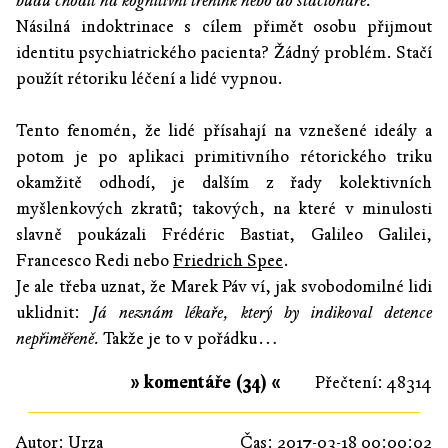
budu chodit na kognitivní trénink nebo do stacionáře.
Násilná indoktrinace s cílem přimět osobu přijmout
identitu psychiatrického pacienta? Žádný problém. Stačí
použít rétoriku léčení a lidé vypnou.
Tento fenomén, že lidé přísahají na vznešené ideály a
potom je po aplikaci primitivního rétorického triku
okamžitě odhodí, je dalším z řady kolektivních
myšlenkových zkratů; takových, na které v minulosti
slavně poukázali Frédéric Bastiat, Galileo Galilei,
Francesco Redi nebo
Friedrich Spee
.
Je ale třeba uznat, že Marek Páv ví, jak svobodomilné lidi
uklidnit:
Já neznám lékaře, který by indikoval detence
nepřiměřeně.
Takže je to v pořádku…
» komentáře (34) «
Přečtení: 48314
Autor:
Urza
Čas: 2017-03-18 00:00:02