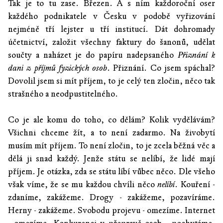
Tak je to tu zase. Březen. A s ním každoroční oser
každého podnikatele v Česku v podobě vyřizování
nejméně tří lejster u tří institucí. Dát dohromady
účetnictví, založit všechny faktury do šanonů, udělat
součty a naházet je do papíru nadepsaného
Přiznání k
dani z příjmů fyzických osob
. Přiznání. Co jsem spáchal?
Dovolil jsem si mít příjem, to je celý ten zločin, něco tak
strašného a neodpustitelného.
Co je ale komu do toho, co dělám? Kolik vydělávám?
Všichni chceme žít, a to není zadarmo. Na živobytí
musím mít příjem. To není zločin, to je zcela běžná věc a
dělá ji snad každý. Jenže státu se nelíbí, že lidé mají
příjem. Je otázka, zda se státu líbí vůbec něco. Dle všeho
však víme, že se mu každou chvíli něco
nelíbí
. Kouření -
zdaníme, zakážeme. Drogy - zakážeme, pozavíráme.
Herny - zakážeme. Svobodu projevu - omezíme. Internet