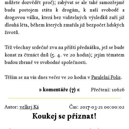
můžete dozvědět proč); zabývat se ale také samozřejmě
budu postojem státu k drogám, k naší svobodě a
drogovou válku, která bez viditelných výsledků zuří již
dlouhá léta, během kterých zmařila již bezpočet lidských
životů.
Též všechny srdečně zvu na příští přednášku, jež se bude
konat za čtrnáct dnů (5. 4. ve 20 hodin); jejím tématem
budou zbraně ve svobodné společnosti.
Těším se na vás dnes večer ve 20 hodin v
Paralelní Polis
.
» komentáře (7) «
Přečtení: 10626
Autor:
velkej Ká
Čas: 2017-03-21 00:00:02
Koukej se přiznat!