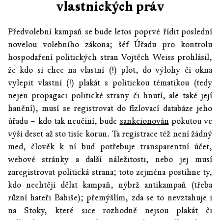
vlastnických práv
Předvolební kampaň se bude letos poprvé řídit poslední
novelou volebního zákona; šéf Úřadu pro kontrolu
hospodaření politických stran Vojtěch Weiss prohlásil,
že kdo si chce na vlastní (!) plot, do výlohy či okna
vylepit vlastní (!) plakát s politickou tématikou (tedy
nejen propagaci politické strany či hnutí, ale také její
hanění), musí se registrovat do fízlovací databáze jeho
úřadu – kdo tak neučiní, bude
sankcionován
pokutou ve
výši deset až sto tisíc korun. Ta registrace též není žádný
med, člověk k ní buď potřebuje transparentní účet,
webové stránky a další náležitosti, nebo jej musí
zaregistrovat politická strana; toto zejména postihne ty,
kdo nechtějí dělat kampaň, nýbrž antikampaň (třeba
různí hateři Babiše); přemýšlím, zda se to nevztahuje i
na Stoky, které sice rozhodně nejsou plakát či