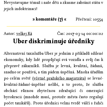
Nevystavujme témuž i naše děti a zkusme zabránit státu v
jejich indoktrinaci!
» komentáře (7) «
Přečtení: 10554
Autor:
velkej Ká
Čas: 2017-03-14 00:00:02
Uber diskriminuje úředníky
Alternativní taxislužba Uber je jedním z příkladů sdílené
ekonomiky, kdy lidé propůjčují svá vozidla a svůj čas k
přepravě zákazníků. Služba je levná, kvalitní, žádaná,
snadno se používá, a tím pádem úspěšná. Mnoha úřadům
po celém světě (
včetně pražského magistrátu
) se levné-
kvalitní-žádané-úspěšné nelíbí, a to proto, že služba
obchází různou zbytečnou zdražující či omezující
byrokracii (mnohde musí, protože města často regulují
počet taxikářů). Proto úředníci velmi tvrdě válčí s řidiči