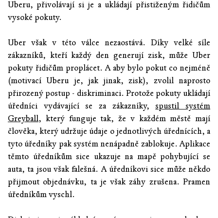
Uberu, přivolávají si je a ukládají přistiženým řidičům
vysoké pokuty.
Uber však v této válce nezaostává. Díky velké síle
zákazníků, kteří každý den generují zisk, může Uber
pokuty řidičům proplácet. A aby bylo pokut co nejméně
(motivací Uberu je, jak jinak, zisk), zvolil naprosto
přirozený postup - diskriminaci. Protože pokuty ukládají
úředníci vydávající se za zákazníky,
spustil systém
Greyball
, který funguje tak, že v každém městě mají
člověka, který udržuje údaje o jednotlivých úřednících, a
tyto úředníky pak systém nenápadně zablokuje. Aplikace
těmto úředníkům sice ukazuje na mapě pohybující se
auta, ta jsou však falešná. A úředníkovi sice může někdo
přijmout objednávku, ta je však záhy zrušena. Pramen
úředníkům vyschl.