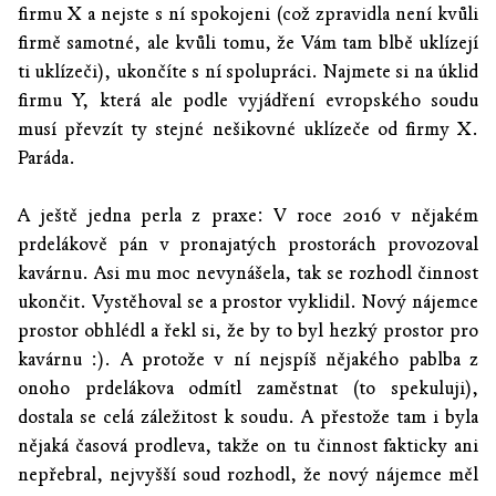
firmu X a nejste s ní spokojeni (což zpravidla není kvůli
firmě samotné, ale kvůli tomu, že Vám tam blbě uklízejí
ti uklízeči), ukončíte s ní spolupráci. Najmete si na úklid
firmu Y, která ale podle vyjádření evropského soudu
musí převzít ty stejné nešikovné uklízeče od firmy X.
Paráda.
A ještě jedna perla z praxe: V roce 2016 v nějakém
prdelákově pán v pronajatých prostorách provozoval
kavárnu. Asi mu moc nevynášela, tak se rozhodl činnost
ukončit. Vystěhoval se a prostor vyklidil. Nový nájemce
prostor obhlédl a řekl si, že by to byl hezký prostor pro
kavárnu :). A protože v ní nejspíš nějakého pablba z
onoho prdelákova odmítl zaměstnat (to spekuluji),
dostala se celá záležitost k soudu. A přestože tam i byla
nějaká časová prodleva, takže on tu činnost fakticky ani
nepřebral, nejvyšší soud rozhodl, že nový nájemce měl