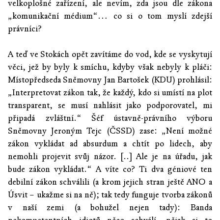
velkoplošné zařízení, ale nevím, zda jsou dle zákona
„komunikační médium“… co si o tom myslí zdejší
právníci?
A teď ve Stokách opět zavítáme do vod, kde se vyskytují
věci, jež by byly k smíchu, kdyby však nebyly k pláči:
Místopředseda Sněmovny Jan Bartošek (KDU) prohlásil:
„Interpretovat zákon tak, že každý, kdo si umístí na plot
transparent, se musí nahlásit jako podporovatel, mi
připadá zvláštní.“ Šéf ústavně-právního výboru
Sněmovny Jeroným Tejc (ČSSD) zase: „Není možné
zákon vykládat ad absurdum a chtít po lidech, aby
nemohli projevit svůj názor. [..] Ale je na úřadu, jak
bude zákon vykládat.“ A víte co? Ti dva géniové ten
debilní zákon schválili (a krom jejich stran ještě ANO a
Úsvit – ukažme si na ně); tak tedy funguje tvorba zákonů
v naší zemi (a bohužel nejen tady): Banda