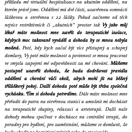
příkladu mé virtuální hospitalizace na akutním oddělení, na
kterém právě jsme. Oddělení má dvě části, uzavřenou osmnácti
lůžkovou a otevřenou s 22 lůžky. Pokud začneme od těch
nejvíce restriktivních či „akutních“ prostor tak
Vy jako můj
lékař máte možnost mne zavřít do terapeutické izolace,
kdybych moc takzvaně vyváděl a dohoda by se mnou nebyla
možná.
Poté, kdy bych začal být více přístupný a schopný
domluvy, Vy poté máte možnost a povinnost se mnou pracovat
ve smyslu zapojení mé odpovědnosti za mé chování.
Můžeme
postupně uzavřít dohodu, že budu dodržovat pravidla
oddělení a chování vůči okolí, abych mohl jít na běžný
třílůžkový pokoj. Další dohoda poté může být třeba společná
vycházka. Tím si dohodu potvrdíme.
Dále máte možnost mne
přeřadit do patra na otevřenou stanici a umožnit mi docházet
na terapeutické skupiny, relaxaci a arteterapii. Další naše
dohody mohou spočívat v docházce na centrální terapii, do
poradny pro bydlení, pro zaměstnání, můžeme se domluvit, že