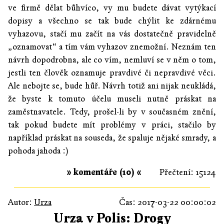
ve firmě dělat bůhvíco, vy mu budete dávat vytýkací
dopisy a všechno se tak bude chýlit ke zdárnému
vyhazovu, stačí mu začít na vás dostatečně pravidelně
„oznamovat“ a tím vám vyhazov znemožní. Neznám ten
návrh dopodrobna, ale co vím, nemluví se v něm o tom,
jestli ten člověk oznamuje pravdivé či nepravdivé věci.
Ale nebojte se, bude hůř. Návrh totiž ani nijak neukládá,
že byste k tomuto účelu museli nutně práskat na
zaměstnavatele. Tedy, prošel-li by v současném znění,
tak pokud budete mít problémy v práci, stačilo by
například práskat na souseda, že spaluje nějaké smrady, a
pohoda jahoda :)
» komentáře (10) «
Přečtení: 15124
Autor:
Urza
Čas: 2017-03-22 00:00:02
Urza v Polis: Drogy