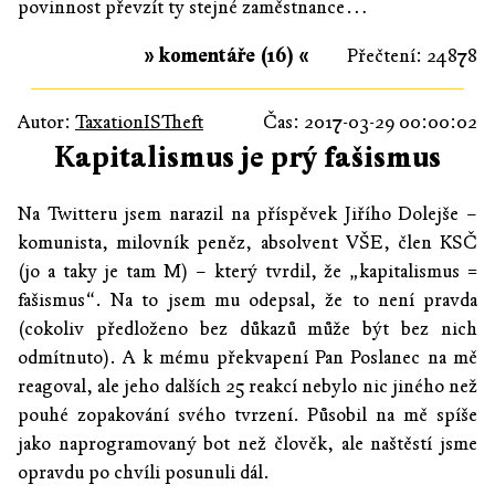
povinnost převzít ty stejné zaměstnance…
» komentáře (16) «
Přečtení: 24878
Autor:
TaxationISTheft
Čas: 2017-03-29 00:00:02
Kapitalismus je prý fašismus
Na Twitteru jsem narazil na příspěvek Jiřího Dolejše –
komunista, milovník peněz, absolvent VŠE, člen KSČ
(jo a taky je tam M) – který tvrdil, že „kapitalismus =
fašismus“. Na to jsem mu odepsal, že to není pravda
(cokoliv předloženo bez důkazů může být bez nich
odmítnuto). A k mému překvapení Pan Poslanec na mě
reagoval, ale jeho dalších 25 reakcí nebylo nic jiného než
pouhé zopakování svého tvrzení. Působil na mě spíše
jako naprogramovaný bot než člověk, ale naštěstí jsme
opravdu po chvíli posunuli dál.