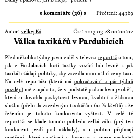
» komentáře (36) «
Přečtení: 44369
Autor:
velkej Ká
Čas: 2017-03-28 00:00:02
Válka taxikářů v Pardubicích
Před několika týdny jsem viděl v televizi
reportáž
o tom,
jak v Pardubicích hoří taxíky vozící lidi levně a jak
taxikáři žádají politiky, aby zavedla minimální ceny taxi.
Na celé reportáži (která má
pokračování o pár týdnů
později
) mě zaujalo to, že v podstatě padouchem je oběť,
která si dovolila poskytovat levnou, kvalitní a žádanou
službu (přebrala zavedeným taxikářům 60 % kšeftů) a že
řešením je tohoto konkurenta vyštvat. V celé té
reportáži se klade tomuto pohledu velká váha (prý ten
konkurent jezdí pod náklady), a i politici přijímají
opatření, která spočívají v buzeraci a snaze nachytat