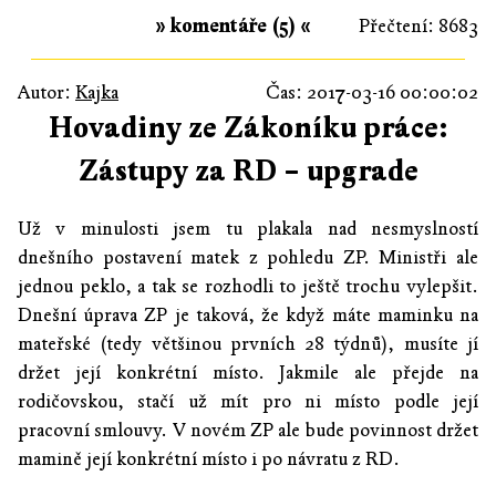
» komentáře (5) «
Přečtení: 8683
Autor:
Kajka
Čas: 2017-03-16 00:00:02
Hovadiny ze Zákoníku práce:
Zástupy za RD – upgrade
Už v minulosti jsem tu plakala nad nesmyslností
dnešního postavení matek z pohledu ZP. Ministři ale
jednou peklo, a tak se rozhodli to ještě trochu vylepšit.
Dnešní úprava ZP je taková, že když máte maminku na
mateřské (tedy většinou prvních 28 týdnů), musíte jí
držet její konkrétní místo. Jakmile ale přejde na
rodičovskou, stačí už mít pro ni místo podle její
pracovní smlouvy. V novém ZP ale bude povinnost držet
mamině její konkrétní místo i po návratu z RD.