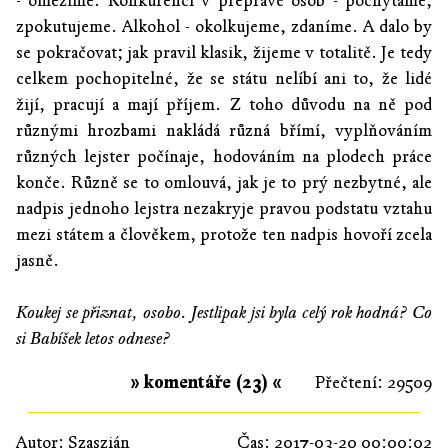
- omezíme. Konkurenci v přepravě osob - pochytáme,
zpokutujeme. Alkohol - okolkujeme, zdaníme. A dalo by
se pokračovat; jak pravil klasik, žijeme v totalitě. Je tedy
celkem pochopitelné, že se státu nelíbí ani to, že lidé
žijí, pracují a mají příjem. Z toho důvodu na ně pod
různými hrozbami nakládá různá břímí, vyplňováním
různých lejster počínaje, hodováním na plodech práce
konče. Různě se to omlouvá, jak je to prý nezbytné, ale
nadpis jednoho lejstra nezakryje pravou podstatu vztahu
mezi státem a člověkem, protože ten nadpis hovoří zcela
jasně.
Koukej se přiznat, osobo. Jestlipak jsi byla celý rok hodná? Co
si Babíšek letos odnese?
» komentáře (23) «
Přečtení: 29509
Autor:
Szaszián
Čas: 2017-03-20 00:00:02