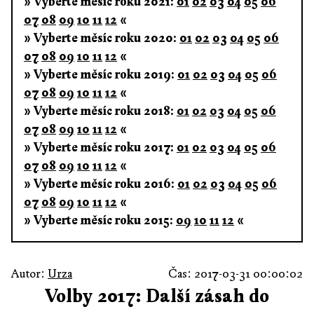
» Vyberte měsíc roku 2021:
01
02
03
04
05
06
07
08
09
10
11
12
«
» Vyberte měsíc roku 2020:
01
02
03
04
05
06
07
08
09
10
11
12
«
» Vyberte měsíc roku 2019:
01
02
03
04
05
06
07
08
09
10
11
12
«
» Vyberte měsíc roku 2018:
01
02
03
04
05
06
07
08
09
10
11
12
«
» Vyberte měsíc roku 2017:
01
02
03
04
05
06
07
08
09
10
11
12
«
» Vyberte měsíc roku 2016:
01
02
03
04
05
06
07
08
09
10
11
12
«
» Vyberte měsíc roku 2015:
09
10
11
12
«
Autor:
Urza
Čas: 2017-03-31 00:00:02
Volby 2017: Další zásah do