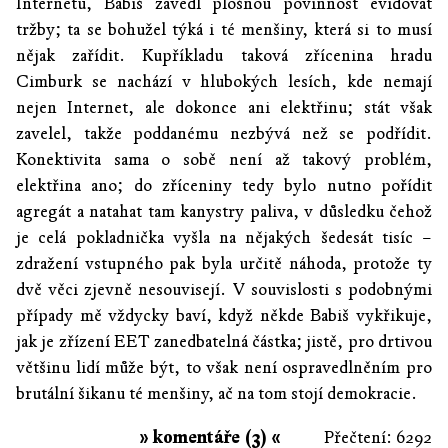
Internetu, Babiš zavedl plošnou povinnost evidovat
tržby; ta se bohužel týká i té menšiny, která si to musí
nějak zařídit. Kupříkladu taková zřícenina hradu
Cimburk se nachází v hlubokých lesích, kde nemají
nejen Internet, ale dokonce ani elektřinu; stát však
zavelel, takže poddanému nezbývá než se podřídit.
Konektivita sama o sobě není až takový problém,
elektřina ano; do zříceniny tedy bylo nutno pořídit
agregát a natahat tam kanystry paliva, v důsledku čehož
je celá pokladnička vyšla na nějakých šedesát tisíc –
zdražení vstupného pak byla určitě náhoda, protože ty
dvě věci zjevně nesouvisejí. V souvislosti s podobnými
případy mě vždycky baví, když někde Babiš vykřikuje,
jak je zřízení EET zanedbatelná částka; jistě, pro drtivou
většinu lidí může být, to však není ospravedlněním pro
brutální šikanu té menšiny, ač na tom stojí demokracie.
» komentáře (3) «
Přečtení: 6292