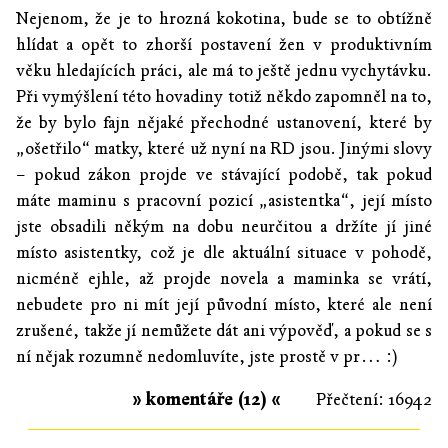
Nejenom, že je to hrozná kokotina, bude se to obtížně
hlídat a opět to zhorší postavení žen v produktivním
věku hledajících práci, ale má to ještě jednu vychytávku.
Při vymýšlení této hovadiny totiž někdo zapomněl na to,
že by bylo fajn nějaké přechodné ustanovení, které by
„ošetřilo“ matky, které už nyní na RD jsou. Jinými slovy
– pokud zákon projde ve stávající podobě, tak pokud
máte maminu s pracovní pozicí „asistentka“, její místo
jste obsadili někým na dobu neurčitou a držíte jí jiné
místo asistentky, což je dle aktuální situace v pohodě,
nicméně ejhle, až projde novela a maminka se vrátí,
nebudete pro ni mít její původní místo, které ale není
zrušené, takže jí nemůžete dát ani výpověď, a pokud se s
ní nějak rozumně nedomluvíte, jste prostě v pr… :)
» komentáře (12) «
Přečtení: 16942